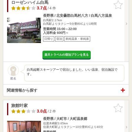
ローゼンハイム白馬
お気に入
りに追加
3.7点
/ 4 件
長野県 / 北安曇郡白馬村八方 / 白馬八方温泉
白馬駅2.17km
白馬駅よりタクシー5分豊科ICより1時間
営業時間 15:00～22:00
入浴料金 600円～
日帰り
宿泊
単純温泉・単純泉
楽天トラベルの宿泊プランを見る
白馬縦断スキーツアーで宿泊しました。いい温泉、宿泊施設で
す。
匿名
関連情報から探す
旅館叶家
お気に入
りに追加
3.0点
/ 2 件
長野県 / 大町市 / 大町温泉郷
信濃木崎駅3.65km
信濃大町駅よりタクシー10分豊科ICより40分
営業時間