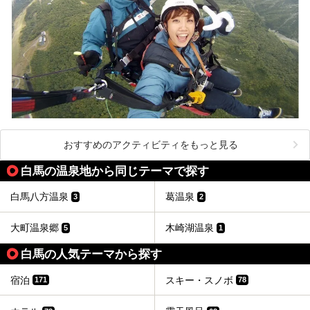
おすすめのアクティビティをもっと見る
白馬の温泉地から同じテーマで探す
白馬八方温泉
葛温泉
3
2
大町温泉郷
木崎湖温泉
5
1
白馬の人気テーマから探す
宿泊
スキー・スノボ
171
78