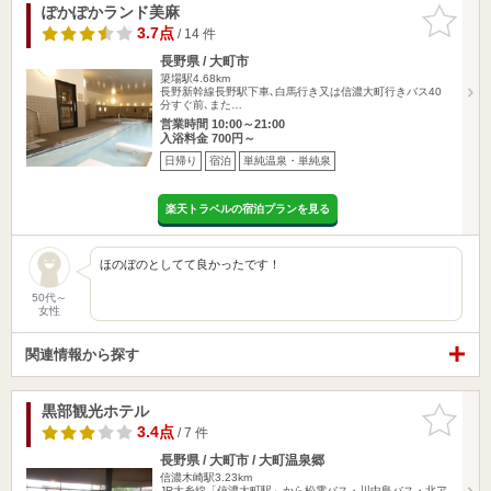
ぽかぽかランド美麻
お気に入
りに追加
3.7点
/ 14 件
長野県 / 大町市
簗場駅4.68km
長野新幹線長野駅下車､白馬行き又は信濃大町行きバス40
分すぐ前､また…
営業時間 10:00～21:00
入浴料金 700円～
日帰り
宿泊
単純温泉・単純泉
楽天トラベルの宿泊プランを見る
ほのぼのとしてて良かったです！
50代～
女性
関連情報から探す
黒部観光ホテル
お気に入
りに追加
3.4点
/ 7 件
長野県 / 大町市 / 大町温泉郷
信濃木崎駅3.23km
JR大糸線「信濃大町駅」から松電バス・川中島バス・北ア