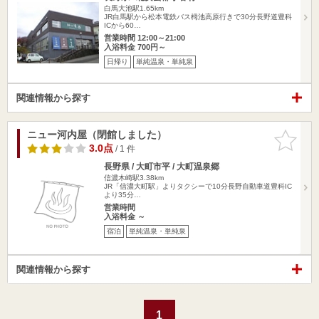
白馬大池駅1.65km
JR白馬駅から松本電鉄バス栂池高原行きで30分長野道豊科
ICから60…
営業時間 12:00～21:00
入浴料金 700円～
日帰り
単純温泉・単純泉
関連情報から探す
ニュー河内屋（閉館しました）
お気に入
りに追加
3.0点
/ 1 件
長野県 / 大町市平 / 大町温泉郷
信濃木崎駅3.38km
JR「信濃大町駅」よりタクシーで10分長野自動車道豊科IC
より35分…
営業時間
入浴料金 ～
宿泊
単純温泉・単純泉
関連情報から探す
1