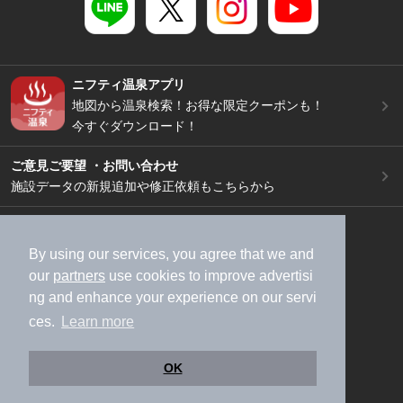
ニフティ温泉アプリ
地図から温泉検索！お得な限定クーポンも！
今すぐダウンロード！
ご意見ご要望 ・お問い合わせ
施設データの新規追加や修正依頼もこちらから
スマートフォン
/
PC
加盟店募集（資料請求）
広告出稿のご案内
By using our services, you agree that we and
our
partners
use cookies to improve advertisi
利用規約
ライフスタイルMEMBERS+規約
ng and enhance your experience on our servi
特定商取引法に基づく表記
ヘルプ
採用情報
ces.
Learn more
運営会社
個人情報保護ポリシー
©NIFTY Lifestyle Co., Ltd.
OK