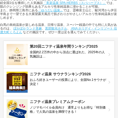
続全国1位を獲得した人気施設
「美楽温泉 SPA-HERBS（スパハーブス）」
では、
肌のクレンジング効果もあるアルカリ性単純温泉に浸かることが可能。
また、静岡県三島市にある
「ゆうだい温泉」
では、霊峰富士山と、駿河湾から伊豆
半島まで一望できる大展望露天風呂で肌ざわりがやさしいアルカリ性単純温泉が楽
しめます。
白馬の単純温泉が楽しめる温泉、日帰り温泉、スーパー銭湯の中でも特に人気があ
るのは、
ぽかぽかランド美麻
、
黒部観光ホテル
、
ANA ホリデイ・インリゾート 信
濃大町くろよん
などの施設です。ぜひ一度は足を運んでみてください。
第20回ニフティ温泉年間ランキング2025
全国約2.2万件の中から頂点に選ばれた、2025年の人
気施設は…
ニフティ温泉 サウナランキング2026
おふろ好きユーザーの投票により、全国No.1サウナが
決定！
ニフティ温泉プレミアムクーポン
ノジマモバイル会員向け 通常よりもお得な「特別価
格」で人気の温泉を満喫できる！