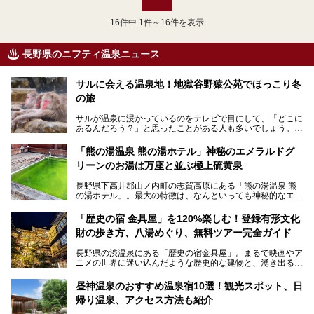
16
件中 1件～16件を表示
長野県のニフティ温泉ニュース
サルに会える温泉地！地獄谷野猿公苑でほっこり冬
の旅
サルが温泉に浸かっているのをテレビで目にして、「どこに
あるんだろう？」と思ったことがある人も多いでしょう。
この微笑ましい光景は、長野県にある「地獄谷野猿公苑」で
「熊の湯温泉 熊の湯ホテル」神秘のエメラルドグ
見られるもので、野生のサルが雪景色の中で温泉に浸かる姿
リーンのお湯は万座と並ぶ極上硫黄泉
を間近で観察できます。
長野県下高井郡山ノ内町の志賀高原にある「熊の湯温泉 熊
本記事では、地獄谷野猿公苑の魅力や見どころ、サルと温泉
の湯ホテル」。最大の特徴は、なんといっても神秘的なエメ
との関係性、地獄谷周辺の観光スポットについて紹介しま
ラルドグリーンのお湯。この美しいお湯に魅了され、何度も
す。サルを観察した後にほっこりと浸かれる温泉も紹介する
リピートするファンも多い温泉です。冬はスキーと一緒に楽
ので、野生のサルを観察する貴重な自然体験と温泉をあわせ
「歴史の宿 金具屋」を120%楽しむ！登録有形文化
しみたい極上の温泉を紹介します。
て楽しみたい人は、ぜひ参考にしてください。
財の歩き方、八湯めぐり、無料ツアー完全ガイド
長野県の渋温泉にある「歴史の宿金具屋」。まるで映画やア
ニメの世界に迷い込んだような歴史的な建物と、湧き出る温
泉の恵みが魅力のお宿です。せっかく泊まるなら、その魅力
を隅々まで楽しみたいですよね。この記事では、金具屋での
昼神温泉のおすすめ温泉宿10選！観光スポット、日
滞在を最高の思い出にするための「楽しみ方」を徹底的にご
帰り温泉、アクセス方法も紹介
紹介します！