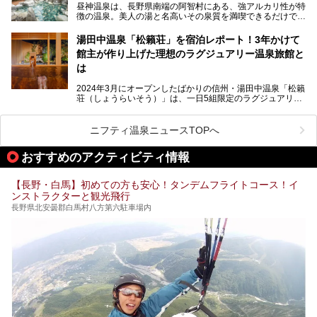
昼神温泉は、長野県南端の阿智村にある、強アルカリ性が特
徴の温泉。美人の湯と名高いその泉質を満喫できるだけでな
く、日本一の星空鑑賞ができる注目の温泉地です。
昼神温泉では、朝市などの観光スポットや、信州名物のおや
湯田中温泉「松籟荘」を宿泊レポート！3年かけて
きを楽しめるグルメスポットなど、観光を楽しむにはぴった
館主が作り上げた理想のラグジュアリー温泉旅館と
りの場所が豊富にあります。
この記事では、昼神温泉での滞在を充実させる宿泊施設や日
は
帰り温泉、見どころ満載の観光・グルメスポットに加え、ア
クセス方法も順に紹介します。
2024年3月にオープンしたばかりの信州・湯田中温泉「松籟
荘（しょうらいそう）」は、一日5組限定のラグジュアリー
温泉旅館。全室が源泉掛け流しの露天風呂、庭園付きで、プ
ライベートに楽しめる非日常感が味わえます。また宿泊者は
道向かいの「よろづや」の大浴場「桃山風呂」や共同浴場の
ニフティ温泉ニュースTOPへ
「湯田中大湯」も利用ができます。
おすすめのアクティビティ情報
極上のお湯に浸り上質なお料理に舌鼓、特別な日に泊まりた
い湯田中温泉「松籟荘」を、実際に宿泊した目線で紹介しま
す。
【長野・白馬】初めての方も安心！タンデムフライトコース！イ
ンストラクターと観光飛行
長野県北安曇郡白馬村八方第六駐車場内