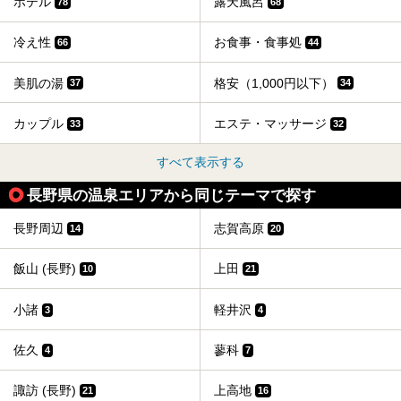
ホテル
露天風呂
78
68
冷え性
お食事・食事処
66
44
美肌の湯
格安（1,000円以下）
37
34
カップル
エステ・マッサージ
33
32
すべて表示する
長野県の温泉エリアから同じテーマで探す
長野周辺
志賀高原
14
20
飯山 (長野)
上田
10
21
小諸
軽井沢
3
4
佐久
蓼科
4
7
諏訪 (長野)
上高地
21
16