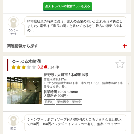
楽天トラベルの宿泊プランを見る
昨年度紅葉の時期に訪れ、露天の温泉の匂いが忘れられず再訪し
ました｡ 露天は『慶長の湯』と書いてあるが、最古の源泉『橋本
の…
50代～
女性
関連情報から探す
ゆ～ぷる木崎湖
お気に入
りに追加
3.2点
/ 14 件
長野県 / 大町市 / 木崎湖温泉
信濃木崎駅887m
JＲ大糸線信濃大町駅下車、車で約１５分。信濃木崎駅下車
徒歩１０分。長…
営業時間 10:00～20:00
入浴料金 900円～
日帰り
単純温泉・単純泉
シャンプー，ボディソープ付き600円のところＪＡＦ会員証提示
で300円。100円バック式コインロッカー有り、無料ドライヤー…
匿名