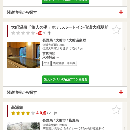
関連情報から探す
大町温泉「旅人の湯」ホテルルートイン信濃大町駅前
お気に入
りに追加
-点
/ 0 件
長野県 / 大町市 / 大町温泉郷
信濃大町駅125m
信濃大町駅より徒歩にて約１分
営業時間
入浴料金 ～
宿泊
単純温泉・単純泉
楽天トラベルの宿泊プランを見る
関連情報から探す
高瀬館
お気に入
りに追加
4.0点
/ 21 件
長野県 / 大町市 / 葛温泉
信濃常盤駅9.59km
JR信濃大町駅からタクシーで25分長野道豊科IC