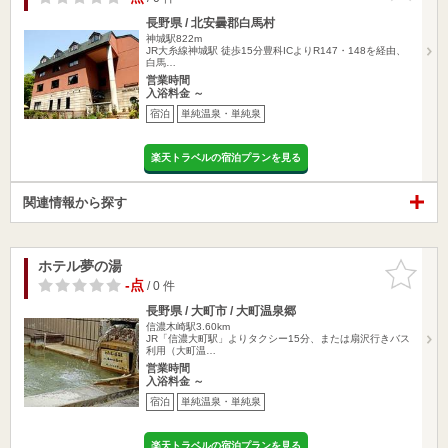
長野県 / 北安曇郡白馬村
神城駅822m
JR大糸線神城駅 徒歩15分豊科ICよりR147・148を経由、
白馬…
営業時間
入浴料金 ～
宿泊
単純温泉・単純泉
楽天トラベルの宿泊プランを見る
関連情報から探す
ホテル夢の湯
お気に入
りに追加
-点
/ 0 件
長野県 / 大町市 / 大町温泉郷
信濃木崎駅3.60km
JR「信濃大町駅」よりタクシー15分、または扇沢行きバス
利用（大町温…
営業時間
入浴料金 ～
宿泊
単純温泉・単純泉
楽天トラベルの宿泊プランを見る