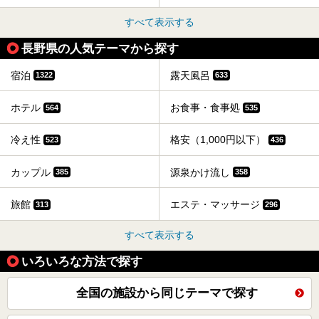
すべて表示する
長野県の人気テーマから探す
宿泊
露天風呂
1322
633
ホテル
お食事・食事処
564
535
冷え性
格安（1,000円以下）
523
436
カップル
源泉かけ流し
385
358
旅館
エステ・マッサージ
313
296
すべて表示する
いろいろな方法で探す
全国の施設から同じテーマで探す