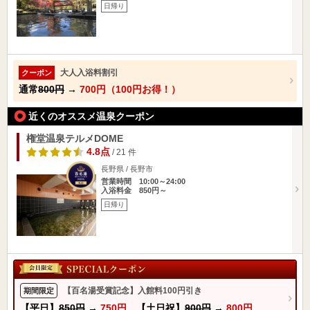
日帰り
大人入浴料割引
クーポン
通常
800円
→
700円（100円お得！）
近くのオススメ温泉クーポン
権堂温泉テルメDOME
4.8点
/ 21 件
長野県 / 長野市
営業時間 10:00～24:00
入浴料金 850円～
日帰り
【百名湯受賞記念】入館料100円引き
期間限定
【平日】
850円
→
750円
【土日祝】
900円
→
800円