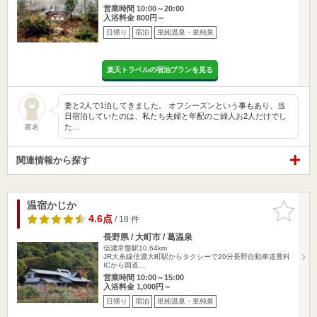
営業時間 10:00～20:00
入浴料金 800円～
日帰り
宿泊
単純温泉・単純泉
楽天トラベルの宿泊プランを見る
妻と2人で1泊してきました。 オフシーズンという事もあり、当
日宿泊していたのは、私たち夫婦と年配のご婦人お2人だけでし
た…
匿名
関連情報から探す
温宿かじか
お気に入
りに追加
4.6点
/ 18 件
長野県 / 大町市 / 葛温泉
信濃常盤駅10.64km
JR大糸線信濃大町駅からタクシーで20分長野自動車道豊科
ICから国道…
営業時間 10:00～15:00
入浴料金 1,000円～
日帰り
宿泊
単純温泉・単純泉