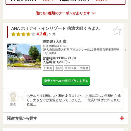
他にも1種類のクーポンがあります
ANA ホリデイ・インリゾート 信濃大町くろよん
お気に入
りに追加
4.2点
/ 5 件
長野県 / 大町市
信濃木崎駅4.63km
JR大糸線信濃大町駅下車タクシー約15分長野自動車道豊科
ICより約4…
営業時間 13:00～21:00
入浴料金 1,200円～
日帰り
宿泊
単純温泉・単純泉
楽天トラベルの宿泊プランを見る
ホテルとは別棟にスパ棟がありました。 内湯は二つの浴槽から成
り、大きな方は適温となっていました。一段高い場所に作られた
桧風…
匿名
関連情報から探す