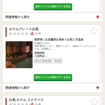
楽天トラベルの宿泊プランを見る
関連情報から探す
ホテルグレース白馬
お気に入
りに追加
-点
/ 0 件
長野県 / 北安曇郡白馬村 / 白馬八方温泉
白馬駅2.11km
長野/更埴インター・豊科インター・糸魚川インターより６
０分 白馬駅よ…
営業時間
入浴料金 ～
宿泊
単純温泉・単純泉
楽天トラベルの宿泊プランを見る
関連情報から探す
白馬 ホテル ステラベラ
お気に入
りに追加
-点
/ 0 件