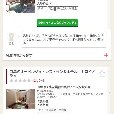
入浴料金 ～
日帰り
宿泊
単純温泉・単純泉
楽天トラベルの宿泊プランを見る
黒部ﾀﾞﾑの麓、信州大町温泉郷の宿。土曜日の夕方、日帰り入浴
してみました。入浴料500円を払って、和の情緒たっぷりの館内
を…
匿名
関連情報から探す
白馬のオーベルジュ・レストラン＆ホテル トロイメ
お気に入
ライ
りに追加
-点
/ 0 件
長野県 / 北安曇郡白馬村 / 白馬八方温泉
白馬駅1.81km
貸切露天温泉有！ＪＲ大糸線 白馬駅より車で５分／長野
新幹線 長野駅よ…
営業時間
入浴料金 ～
宿泊
単純温泉・単純泉