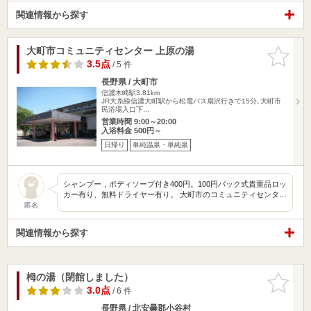
関連情報から探す
大町市コミュニティセンター 上原の湯
お気に入
りに追加
3.5点
/ 5 件
長野県 / 大町市
信濃木崎駅3.81km
JR大糸線信濃大町駅から松電バス扇沢行きで15分､大町市
民浴場入口下…
営業時間 9:00～20:00
入浴料金 500円～
日帰り
単純温泉・単純泉
シャンプー，ボディソープ付き400円。100円バック式貴重品ロッ
カー有り、無料ドライヤー有り。 大町市のコミュニティセンタ…
匿名
関連情報から探す
栂の湯（閉館しました）
お気に入
りに追加
3.0点
/ 6 件
長野県 / 北安曇郡小谷村