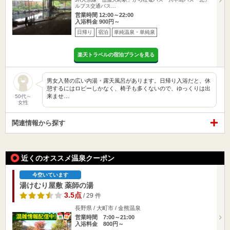
ルプス交通バス…
営業時間 12:00～22:00
入浴料金 900円～
日帰り
宿泊
単純温泉・単純泉
楽天トラベルの宿泊プランを見る
男女入替の広い内湯・露天風呂があります。日帰り入浴だと、休
憩するにはロビーしかなく、椅子も多くないので、ゆっくりは出
来ませ…
50代～
女性
関連情報から探す
近くのオススメ温泉クーポン
今空いています
湯けむり屋敷 薬師の湯
3.5点
/ 29 件
長野県 / 大町市 / 金熊温泉
営業時間 7:00～21:00
入浴料金 800円～