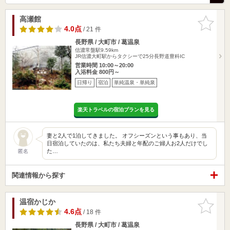
高瀬館
お気に入
りに追加
4.0点
/ 21 件
長野県 / 大町市 / 葛温泉
信濃常盤駅9.59km
JR信濃大町駅からタクシーで25分長野道豊科IC
営業時間 10:00～20:00
入浴料金 800円～
日帰り
宿泊
単純温泉・単純泉
楽天トラベルの宿泊プランを見る
妻と2人で1泊してきました。 オフシーズンという事もあり、当
日宿泊していたのは、私たち夫婦と年配のご婦人お2人だけでし
た…
匿名
関連情報から探す
温宿かじか
お気に入
りに追加
4.6点
/ 18 件
長野県 / 大町市 / 葛温泉