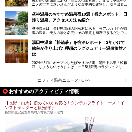
長野県の渋温泉にある「歴史の宿金具屋」。まるで映画やア
ニメの世界に迷い込んだような歴史的な建物と、湧き出る温
泉の恵みが魅力のお宿です。せっかく泊まるなら、その魅力
を隅々まで楽しみたいですよね。この記事では、金具屋での
昼神温泉のおすすめ温泉宿10選！観光スポット、日
滞在を最高の思い出にするための「楽しみ方」を徹底的にご
帰り温泉、アクセス方法も紹介
紹介します！
昼神温泉は、長野県南端の阿智村にある、強アルカリ性が特
徴の温泉。美人の湯と名高いその泉質を満喫できるだけでな
く、日本一の星空鑑賞ができる注目の温泉地です。
昼神温泉では、朝市などの観光スポットや、信州名物のおや
湯田中温泉「松籟荘」を宿泊レポート！3年かけて
きを楽しめるグルメスポットなど、観光を楽しむにはぴった
館主が作り上げた理想のラグジュアリー温泉旅館と
りの場所が豊富にあります。
この記事では、昼神温泉での滞在を充実させる宿泊施設や日
は
帰り温泉、見どころ満載の観光・グルメスポットに加え、ア
クセス方法も順に紹介します。
2024年3月にオープンしたばかりの信州・湯田中温泉「松籟
荘（しょうらいそう）」は、一日5組限定のラグジュアリー
温泉旅館。全室が源泉掛け流しの露天風呂、庭園付きで、プ
ライベートに楽しめる非日常感が味わえます。また宿泊者は
道向かいの「よろづや」の大浴場「桃山風呂」や共同浴場の
ニフティ温泉ニュースTOPへ
「湯田中大湯」も利用ができます。
おすすめのアクティビティ情報
極上のお湯に浸り上質なお料理に舌鼓、特別な日に泊まりた
い湯田中温泉「松籟荘」を、実際に宿泊した目線で紹介しま
す。
【長野・白馬】初めての方も安心！タンデムフライトコース！イ
ンストラクターと観光飛行
長野県北安曇郡白馬村八方第六駐車場内