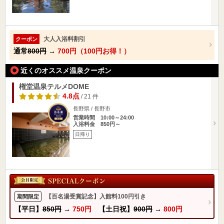
大人入浴料割引
クーポン
通常
800円
→
700円（100円お得！）
近くのオススメ温泉クーポン
権堂温泉テルメDOME
4.8点
/ 21 件
長野県 / 長野市
営業時間 10:00～24:00
入浴料金 850円～
日帰り
【百名湯受賞記念】入館料100円引き
期間限定
【平日】
850円
→
750円
【土日祝】
900円
→
800円