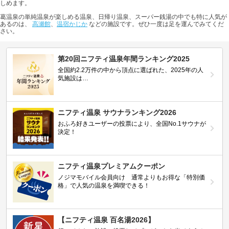
しめます。
葛温泉の単純温泉が楽しめる温泉、日帰り温泉、スーパー銭湯の中でも特に人気が
あるのは、
高瀬館
、
温宿かじか
などの施設です。ぜひ一度は足を運んでみてくだ
さい。
第20回ニフティ温泉年間ランキング2025
全国約2.2万件の中から頂点に選ばれた、2025年の人
気施設は…
ニフティ温泉 サウナランキング2026
おふろ好きユーザーの投票により、全国No.1サウナが
決定！
ニフティ温泉プレミアムクーポン
ノジマモバイル会員向け 通常よりもお得な「特別価
格」で人気の温泉を満喫できる！
【ニフティ温泉 百名湯2026】