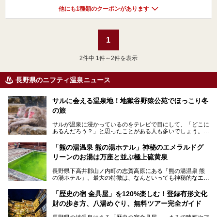
他にも1種類のクーポンがあります
1
2
件中 1件～2件を表示
長野県のニフティ温泉ニュース
サルに会える温泉地！地獄谷野猿公苑でほっこり冬
の旅
サルが温泉に浸かっているのをテレビで目にして、「どこに
あるんだろう？」と思ったことがある人も多いでしょう。
この微笑ましい光景は、長野県にある「地獄谷野猿公苑」で
「熊の湯温泉 熊の湯ホテル」神秘のエメラルドグ
見られるもので、野生のサルが雪景色の中で温泉に浸かる姿
リーンのお湯は万座と並ぶ極上硫黄泉
を間近で観察できます。
長野県下高井郡山ノ内町の志賀高原にある「熊の湯温泉 熊
本記事では、地獄谷野猿公苑の魅力や見どころ、サルと温泉
の湯ホテル」。最大の特徴は、なんといっても神秘的なエメ
との関係性、地獄谷周辺の観光スポットについて紹介しま
ラルドグリーンのお湯。この美しいお湯に魅了され、何度も
す。サルを観察した後にほっこりと浸かれる温泉も紹介する
リピートするファンも多い温泉です。冬はスキーと一緒に楽
ので、野生のサルを観察する貴重な自然体験と温泉をあわせ
「歴史の宿 金具屋」を120%楽しむ！登録有形文化
しみたい極上の温泉を紹介します。
て楽しみたい人は、ぜひ参考にしてください。
財の歩き方、八湯めぐり、無料ツアー完全ガイド