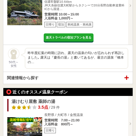
信濃常盤駅10.64km
JR大糸線信濃大町駅からタクシーで20分長野自動車道豊科
ICから国道…
営業時間 10:00～15:00
入浴料金 1,000円～
日帰り
宿泊
単純温泉・単純泉
楽天トラベルの宿泊プランを見る
昨年度紅葉の時期に訪れ、露天の温泉の匂いが忘れられず再訪し
ました｡ 露天は『慶長の湯』と書いてあるが、最古の源泉『橋本
の…
50代～
女性
関連情報から探す
近くのオススメ温泉クーポン
湯けむり屋敷 薬師の湯
3.5点
/ 29 件
長野県 / 大町市 / 金熊温泉
営業時間 7:00～21:00
入浴料金 800円～
日帰り