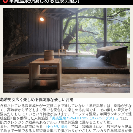
単純温泉が楽しめる温泉の魅力
老若男女広く楽しめる低刺激な優しいお湯
含有されている温泉成分が一定値にまで達していない「単純温泉」は、刺激が少な
く、高齢者から子どもまで誰でも安心して楽しめるお湯です。その優しい泉質から
湯あたりもしにくいという特徴があります。「ニフティ温泉」年間ランキングで連
続全国1位を獲得した人気施設
「美楽温泉 SPA-HERBS（スパハーブス）」
では、
肌のクレンジング効果もあるアルカリ性単純温泉に浸かることが可能。
また、静岡県三島市にある
「ゆうだい温泉」
では、霊峰富士山と、駿河湾から伊豆
半島まで一望できる大展望露天風呂で肌ざわりがやさしいアルカリ性単純温泉が楽