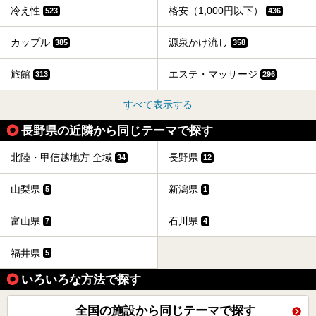
冷え性
格安（1,000円以下）
523
436
カップル
源泉かけ流し
385
358
旅館
エステ・マッサージ
313
296
すべて表示する
長野県の近隣から同じテーマで探す
北陸・甲信越地方 全域
長野県
34
12
山梨県
新潟県
5
1
富山県
石川県
7
4
福井県
5
いろいろな方法で探す
全国の施設から同じテーマで探す