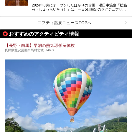
クセス方法も順に紹介します。
2024年3月にオープンしたばかりの信州・湯田中温泉「松籟
荘（しょうらいそう）」は、一日5組限定のラグジュアリー
温泉旅館。全室が源泉掛け流しの露天風呂、庭園付きで、プ
ライベートに楽しめる非日常感が味わえます。また宿泊者は
道向かいの「よろづや」の大浴場「桃山風呂」や共同浴場の
ニフティ温泉ニュースTOPへ
「湯田中大湯」も利用ができます。
おすすめのアクティビティ情報
極上のお湯に浸り上質なお料理に舌鼓、特別な日に泊まりた
い湯田中温泉「松籟荘」を、実際に宿泊した目線で紹介しま
す。
【長野・白馬】早朝の熱気球係留体験
長野県北安曇郡白馬村北城5746-3