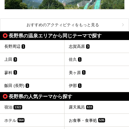
おすすめのアクティビティをもっと見る
長野県の温泉エリアから同じテーマで探す
長野周辺
志賀高原
1
3
上田
佐久
3
1
蓼科
美ヶ原
1
1
飯田 (長野)
伊那
1
1
長野県の人気テーマから探す
宿泊
露天風呂
1322
633
ホテル
お食事・食事処
564
535