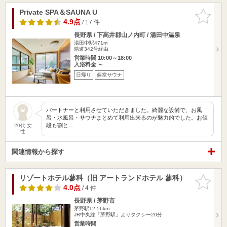
Private SPA＆SAUNA U
お気に入
りに追加
4.9点
/ 17 件
長野県 / 下高井郡山ノ内町 / 湯田中温泉
湯田中駅471m
県道342号経由
営業時間 10:00～18:00
入浴料金 ～
日帰り
個室サウナ
パートナーと利用させていただきました。綺麗な設備で、お風
呂・水風呂・サウナまとめて利用出来るのが魅力的でした。お値
段も割と…
20代 女
性
関連情報から探す
リゾートホテル蓼科（旧 アートランドホテル 蓼科）
お気に入
りに追加
4.0点
/ 4 件
長野県 / 茅野市
茅野駅12.56km
JR中央線「茅野駅」よりタクシー20分
営業時間