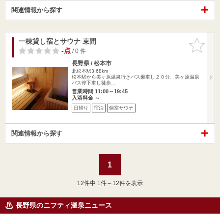
関連情報から探す
一棟貸し宿とサウナ 束間
お気に入
りに追加
-点
/ 0 件
長野県 / 松本市
北松本駅3.68km
松本駅から美ヶ原温泉行きバス乗車し２０分、美ヶ原温泉
バス停下車し徒歩…
営業時間 11:00～19:45
入浴料金 ～
日帰り
宿泊
個室サウナ
関連情報から探す
1
12
件中 1件～12件を表示
長野県のニフティ温泉ニュース