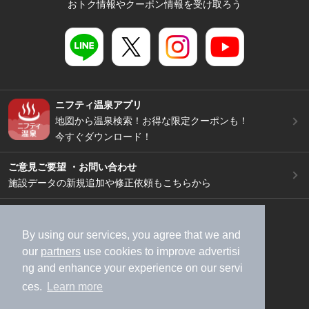
おトク情報やクーポン情報を受け取ろう
ニフティ温泉アプリ
地図から温泉検索！お得な限定クーポンも！
今すぐダウンロード！
ご意見ご要望 ・お問い合わせ
施設データの新規追加や修正依頼もこちらから
スマートフォン
/
PC
加盟店募集（資料請求）
広告出稿のご案内
By using our services, you agree that we and
our
partners
use cookies to improve advertisi
利用規約
ライフスタイルMEMBERS+規約
ng and enhance your experience on our servi
特定商取引法に基づく表記
ヘルプ
採用情報
ces.
Learn more
運営会社
個人情報保護ポリシー