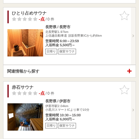
ひとり占めサウナ
お気に入
りに追加
-点
/ 0 件
長野県 / 長野市
北長野駅1.97km
上信越自動車道 須坂長野東ICから約6km
営業時間 6:00～23:59
入浴料金 5,500円～
日帰り
個室サウナ
関連情報から探す
赤石サウナ
お気に入
りに追加
-点
/ 0 件
長野県 / 伊那市
伊那市駅2.04km
小黒川スマートICより車で10分
営業時間 10:30～15:00
入浴料金 6,000円～
日帰り
個室サウナ