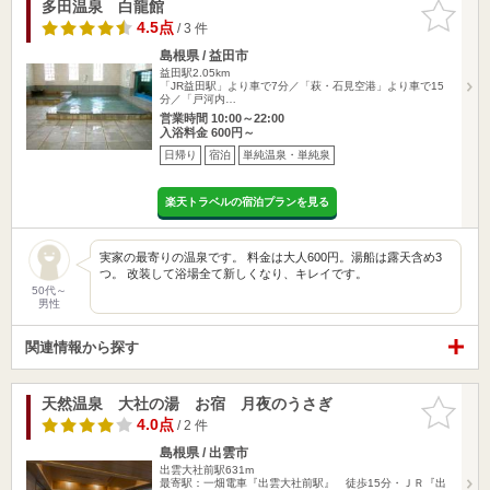
多田温泉 白龍館
お気に入
りに追加
4.5点
/ 3 件
島根県 / 益田市
益田駅2.05km
「JR益田駅」より車で7分／「萩・石見空港」より車で15
分／「戸河内…
営業時間 10:00～22:00
入浴料金 600円～
日帰り
宿泊
単純温泉・単純泉
楽天トラベルの宿泊プランを見る
実家の最寄りの温泉です。 料金は大人600円。湯船は露天含め3
つ。 改装して浴場全て新しくなり、キレイです。
50代～
男性
関連情報から探す
天然温泉 大社の湯 お宿 月夜のうさぎ
お気に入
りに追加
4.0点
/ 2 件
島根県 / 出雲市
出雲大社前駅631m
最寄駅：一畑電車『出雲大社前駅』 徒歩15分・ＪＲ『出