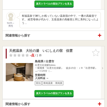
楽天トラベルの宿泊プランを見る
有福温泉で3軒しか残っていない温泉宿の中で、一番の高級宿で
す。 経営母体が代わり、玉造温泉の高級宿と同じ系列になったよ
う…
50代～
男性
関連情報から探す
天然温泉 大社の湯 いにしえの宿 佳雲
お気に入
りに追加
-点
/ 1 件
島根県 / 出雲市
出雲大社前駅644m
一畑電車『出雲大社前駅』 徒歩15分・ＪＲ『出雲市駅』
→バス20分（…
営業時間
入浴料金 ～
宿泊
単純温泉・単純泉
楽天トラベルの宿泊プランを見る
関連情報から探す