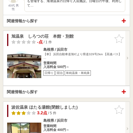
も登場する、海潮温泉の日帰り入浴施設。日曜日の午後、利用し
て…
40代 男
性
関連情報から探す
旭温泉 しろつの荘 本館・別館
お気に入
りに追加
-点
/ 1 件
島根県 / 浜田市
【車】 浜田自動車道旭ICより県道329号2km 【高速バス】
…
営業時間
入浴料金 500円～
日帰り
宿泊
単純温泉・単純泉
関連情報から探す
波佐温泉 ほたる湯館(閉館しました)
お気に入
りに追加
3.2点
/ 5 件
島根県 / 浜田市
営業時間
入浴料金 400円～