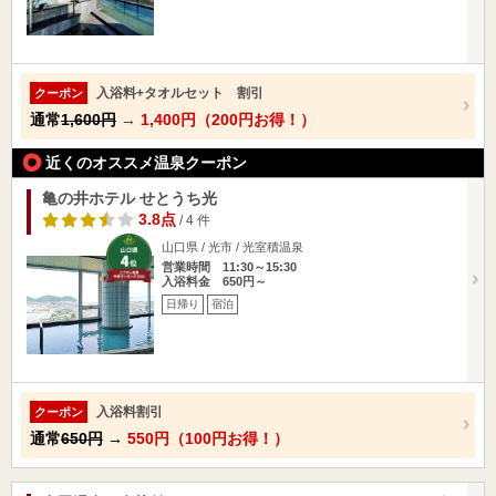
入浴料+タオルセット 割引
クーポン
通常
1,600円
→
1,400円（200円お得！）
近くのオススメ温泉クーポン
亀の井ホテル せとうち光
3.8点
/ 4 件
山口県 / 光市 / 光室積温泉
営業時間 11:30～15:30
入浴料金 650円～
日帰り
宿泊
入浴料割引
クーポン
通常
650円
→
550円（100円お得！）