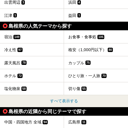
出雲周辺
浜田
3
4
江津
益田
1
1
島根県の人気テーマから探す
宿泊
お食事・食事処
149
105
冷え性
格安（1,000円以下）
97
80
露天風呂
カップル
78
75
ホテル
ひとり旅・一人旅
72
70
塩化物泉
切り傷
58
55
すべて表示する
島根県の近隣から同じテーマで探す
中国・四国地方 全域
広島県
94
11