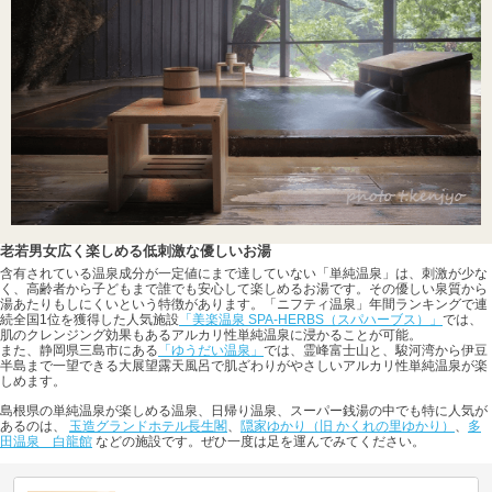
老若男女広く楽しめる低刺激な優しいお湯
含有されている温泉成分が一定値にまで達していない「単純温泉」は、刺激が少な
く、高齢者から子どもまで誰でも安心して楽しめるお湯です。その優しい泉質から
湯あたりもしにくいという特徴があります。「ニフティ温泉」年間ランキングで連
続全国1位を獲得した人気施設
「美楽温泉 SPA-HERBS（スパハーブス）」
では、
肌のクレンジング効果もあるアルカリ性単純温泉に浸かることが可能。
また、静岡県三島市にある
「ゆうだい温泉」
では、霊峰富士山と、駿河湾から伊豆
半島まで一望できる大展望露天風呂で肌ざわりがやさしいアルカリ性単純温泉が楽
しめます。
島根県の単純温泉が楽しめる温泉、日帰り温泉、スーパー銭湯の中でも特に人気が
あるのは、
玉造グランドホテル長生閣
、
隠家ゆかり（旧 かくれの里ゆかり）
、
多
田温泉 白龍館
などの施設です。ぜひ一度は足を運んでみてください。