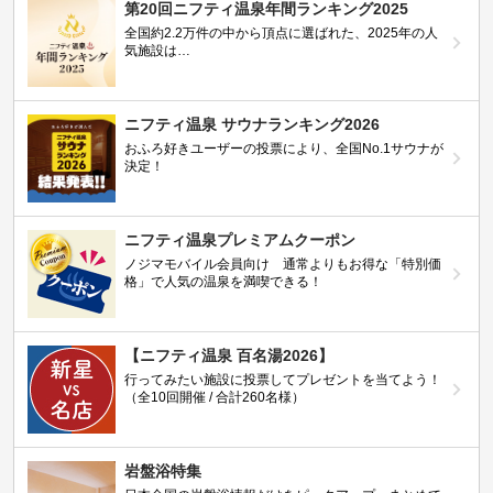
第20回ニフティ温泉年間ランキング2025
全国約2.2万件の中から頂点に選ばれた、2025年の人
気施設は…
ニフティ温泉 サウナランキング2026
おふろ好きユーザーの投票により、全国No.1サウナが
決定！
ニフティ温泉プレミアムクーポン
ノジマモバイル会員向け 通常よりもお得な「特別価
格」で人気の温泉を満喫できる！
【ニフティ温泉 百名湯2026】
行ってみたい施設に投票してプレゼントを当てよう！
（全10回開催 / 合計260名様）
岩盤浴特集