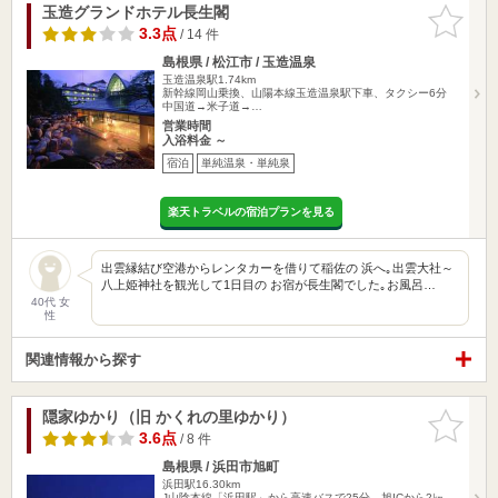
玉造グランドホテル長生閣
お気に入
りに追加
3.3点
/ 14 件
島根県 / 松江市 / 玉造温泉
玉造温泉駅1.74km
新幹線岡山乗換、山陽本線玉造温泉駅下車、タクシー6分
中国道→米子道→…
営業時間
入浴料金 ～
宿泊
単純温泉・単純泉
楽天トラベルの宿泊プランを見る
出雲縁結び空港からレンタカーを借りて稲佐の 浜へ｡出雲大社～
八上姫神社を観光して1日目の お宿が長生閣でした｡お風呂…
40代 女
性
関連情報から探す
隠家ゆかり（旧 かくれの里ゆかり）
お気に入
りに追加
3.6点
/ 8 件
島根県 / 浜田市旭町
浜田駅16.30km
J山陰本線「浜田駅」から高速バスで25分、旭ICから2㎞