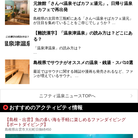
の参拝客が訪れます。「出雲縁結び空港」への直行便なら、
元旅館「さんべ温泉そばカフェ湯元」。日帰り温泉
首都圏からでも実は2時間圏内で到着できるアクセスも魅力
とカフェで再出発
です。
そんな島根県には、玉造温泉（松江市）や温泉津温泉（大田
島根県の太田市三瓶町にある「さんべ温泉そばカフェ湯元」
市）など、古くから知られる温泉郷が多くあります。ゆった
が注目を集めていることをご存じでしょうか？
り流れる時間のなかで、心の底からのんびりできるスーパー
銭湯＆日帰り温泉の数々をピックアップしてご紹介します。
「さんべ温泉そばカフェ湯元」は日帰り温泉と、名物のそば
【難読漢字】「温泉津温泉」の読み方は？どこにあ
を提供するカフェという新しい営業スタイルで、観光客に限
る？
らず地元民にも親しまれています。
「温泉津温泉」の読み方は？
宿泊をせずとも、気軽に源泉のお湯をつかった温泉と、美味
しいそばが楽しめるなんて、とても素敵ですよね。
読めそうで読めない、難読温泉地名漢字。あなたは読めます
しかし、元は温泉旅館だったこちらの施設、さまざまな背景
か？
を経て現在のスタイルに辿り着いているのです。
島根県でサウナがオススメの温泉・銭湯・スパ10選
最近ではサウナに関する雑誌や漫画も発売されるなど、ファ
ンが増えているサウナ。
しかしサウナは一口にサウナと言っても、ドライサウナ、ス
ニフティ温泉ニュースTOPへ
チームサウナ、塩サウナなどが存在し、施設によって様々な
こだわりを持つ施設も増えています。
おすすめのアクティビティ情報
今回はそんな今話題のサウナが楽しめる、島根県内にあるオ
【島根・出雲】魚の多い海を手軽に楽しめるファンダイビング
ススメ温泉・銭湯・スパを10件まとめてご紹介します。
【ボートダイビング】
島根県出雲市大社町日御碕450