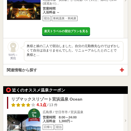
(送迎あり)…
営業時間
入浴料金 ～
宿泊
単純温泉・単純泉
楽天トラベルの宿泊プランを見る
奥様と娘の二人で宿泊しました。自分の元勤務先なのではずかし
くて自分は泊まりませんでした。リニューアルしたとのことで
奥様と…
50代～
男性
関連情報から探す
近くのオススメ温泉クーポン
リブマックスリゾート宮浜温泉 Ocean
4.1点
/ 13 件
広島県 / 廿日市市 / 宮浜温泉
営業時間 8:00～24:00
入浴料金 1,300円～
日帰り
宿泊