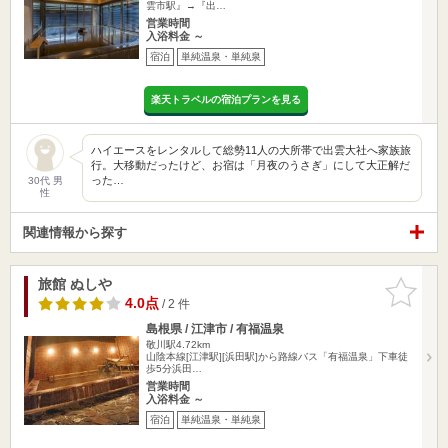
雲市駅』→『出…
営業時間
入浴料金 ～
宿泊
単純温泉・単純泉
楽天トラベルの宿泊プランを見る
ハイエースをレンタルして総勢11人の大所帯で出雲大社へ家族旅
行。大移動だったけど、お宿は「月夜のうさぎ」にして大正解だ
った…
30代 男
性
関連情報から探す
旅館 ぬしや
お気に入
りに追加
4.0点
/ 2 件
島根県 / 江津市 / 有福温泉
敬川駅4.72km
山陰本線[江津駅][浜田駅]から路線バス「有福温泉」下車徒
歩5分浜田…
営業時間
入浴料金 ～
宿泊
単純温泉・単純泉