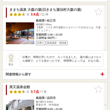
きまち温泉 大森の湯(旧きまち湯治村大森の湯)
お気に入
りに追加
3.6点
/ 11 件
島根県 / 松江市
来待駅2.09km
【電車・バス】JR宍道駅からタクシーで10分または、宍道
コミュニティ…
営業時間 1:00～21:00
入浴料金 880円～
日帰り
単純温泉・単純泉
仕事の、時間が空いたので、入ってみました。 湯の感じはツルツ
ル感覚で、とても良かったです。 時間帯によっては、かなり混…
匿名
関連情報から探す
美又温泉会館
お気に入
りに追加
3.7点
/ 7 件
島根県 / 浜田市
敬川駅10.93km
県道41号、50号経由
営業時間 8:00～21:00