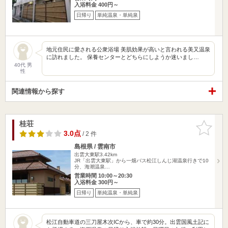
入浴料金 400円～
日帰り
単純温泉・単純泉
地元住民に愛される公衆浴場 美肌効果が高いと言われる美又温泉
に訪れました。 保養センターとどちらにしようか迷いまし…
40代 男
性
関連情報から探す
桂荘
お気に入
りに追加
3.0点
/ 2 件
島根県 / 雲南市
出雲大東駅3.42km
JR「出雲大東駅」から一畑バス松江しんじ湖温泉行きで10
分、海潮温泉…
営業時間 10:00～20:30
入浴料金 300円～
日帰り
単純温泉・単純泉
松江自動車道の三刀屋木次ICから、車で約30分。出雲国風土記に