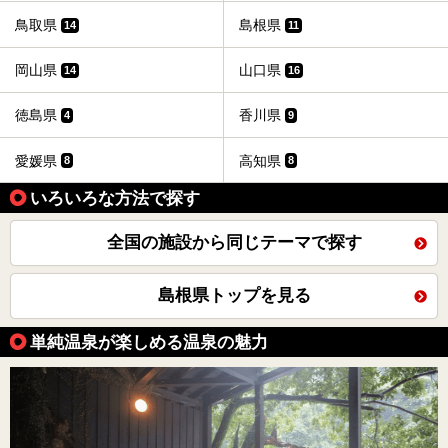
鳥取県
島根県
14
11
岡山県
山口県
14
16
徳島県
香川県
4
9
愛媛県
高知県
8
8
いろいろな方法で探す
全国の施設から同じテーマで探す
島根県トップを見る
単純温泉が楽しめる温泉の魅力