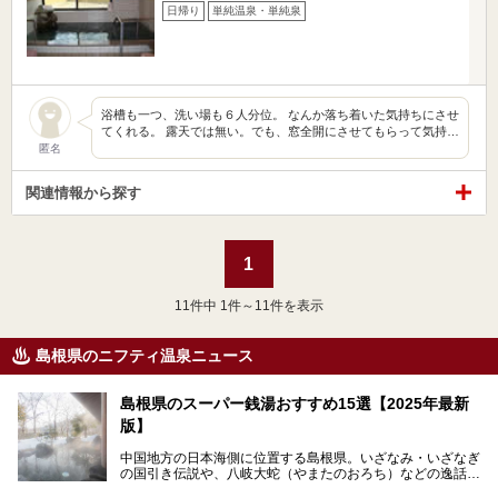
日帰り
単純温泉・単純泉
浴槽も一つ、洗い場も６人分位。 なんか落ち着いた気持ちにさせ
てくれる。 露天では無い。でも、窓全開にさせてもらって気持…
匿名
関連情報から探す
1
11
件中 1件～11件を表示
島根県のニフティ温泉ニュース
島根県のスーパー銭湯おすすめ15選【2025年最新
版】
中国地方の日本海側に位置する島根県。いざなみ・いざなぎ
の国引き伝説や、八岐大蛇（やまたのおろち）などの逸話が
残る神話の里というイメージが強く、出雲大社には毎年多く