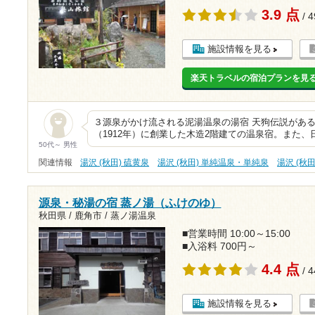
3.9 点
/ 
施設情報を見る
楽天トラベルの宿泊プランを見
３源泉がかけ流される泥湯温泉の湯宿 天狗伝説がある
（1912年）に創業した木造2階建ての温泉宿。また
50代～ 男性
関連情報
湯沢 (秋田) 硫黄泉
湯沢 (秋田) 単純温泉・単純泉
湯沢 (秋田
源泉・秘湯の宿 蒸ノ湯（ふけのゆ）
秋田県 / 鹿角市 / 蒸ノ湯温泉
■営業時間 10:00～15:00
■入浴料 700円～
4.4 点
/ 
施設情報を見る