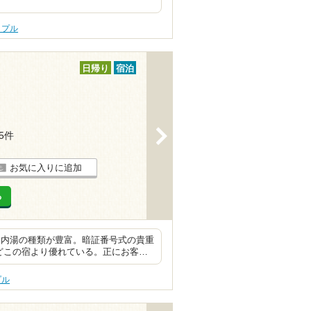
ップル
日帰り
宿泊
>
55件
お気に入りに追加
る
。内湯の種類が豊富。暗証番号式の貴重
どこの宿より優れている。正にお客…
プル