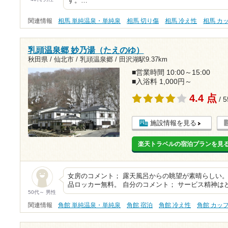
す。…
関連情報
相馬 単純温泉・単純泉
相馬 切り傷
相馬 冷え性
相馬 カ
乳頭温泉郷 妙乃湯（たえのゆ）
秋田県 / 仙北市 / 乳頭温泉郷 /
田沢湖駅9.37km
■営業時間 10:00～15:00
■入浴料 1,000円～
4.4 点
/ 
施設情報を見る
楽天トラベルの宿泊プランを見
女房のコメント； 露天風呂からの眺望が素晴らしい
品ロッカー無料。 自分のコメント； サービス精神は
50代～ 男性
関連情報
角館 単純温泉・単純泉
角館 宿泊
角館 冷え性
角館 カッ