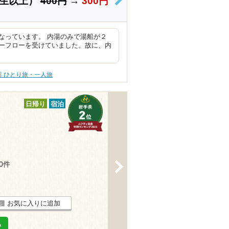
学生以上）
400円
→
300円
>
なっています。 内湯のみで湯船が２
ーフローを受けていました。故に、内
前 ひとり旅・一人旅
日帰り
宿泊
60件
>
お気に入りに追加
る