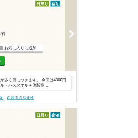
日帰り
宿泊
>
52件
お気に入りに追加
る
多く目につきます。 今回は4000円
オル・バスタオル＋休憩室…
宿泊
白河周辺 冷え性
日帰り
宿泊