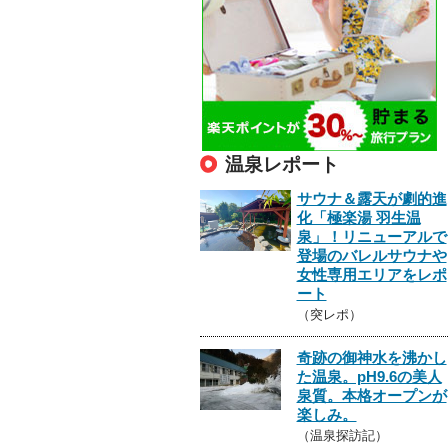
温泉レポート
サウナ＆露天が劇的進
化「極楽湯 羽生温
泉」！リニューアルで
登場のバレルサウナや
女性専用エリアをレポ
ート
（突レポ）
奇跡の御神水を沸かし
た温泉。pH9.6の美人
泉質。本格オープンが
楽しみ。
（温泉探訪記）