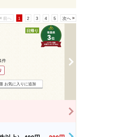
前へ
1
2
3
4
5
次へ
日帰り
>
11件
り
お気に入りに追加
>