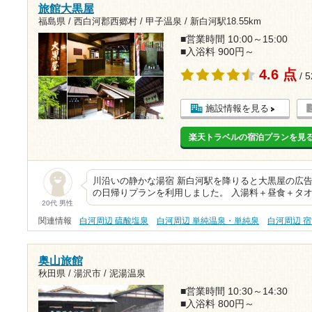
旅館大黒屋
福島県 / 西白河郡西郷村 / 甲子温泉 /
新白河駅18.55km
■営業時間 10:00～15:00
■入浴料 900円～
4.6 点
/ 
施設情報を見る
楽天トラベルの宿泊プランを見
川沿いの静かな湯宿 新白河駅を降りると大黒屋の広告が
の日帰りプランを利用しました。 入湯料＋昼食＋タ
20代 男性
関連情報
白河周辺 硫酸塩泉
白河周辺 単純温泉・単純泉
白河周辺 
奥山旅館
秋田県 / 湯沢市 / 泥湯温泉
■営業時間 10:30～14:30
■入浴料 800円～