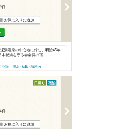
>
49件
お気に入りに追加
る
泥湯温泉の中心地に佇む、明治45年
、日本秘湯を守る会会員の宿…
) 宿泊
湯沢 (秋田) 糖尿病
日帰り
宿泊
>
44件
お気に入りに追加