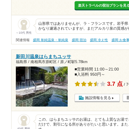
楽天トラベルの宿泊プランを見
山形県ではありませんが、ラ・フランスです。岩手県も
かなり濾過されていますが、まだアルカリ泉の質感が
～10代 男性
関連情報
盛岡 単純温泉・単純泉
盛岡 宿泊
盛岡 冷え性
盛岡 お食
新田川温泉はらまちユッサ
福島県 / 南相馬市原町区 /
原ノ町駅5.78km
■営業時間 11:00～21:00
■入浴料 950円～
3.7 点
/ 
施設情報を見る
この、はらまちユッサのお湯は、とても上質なお湯で
だけで、割引になる所がありがたいと思います。また
40代 男性