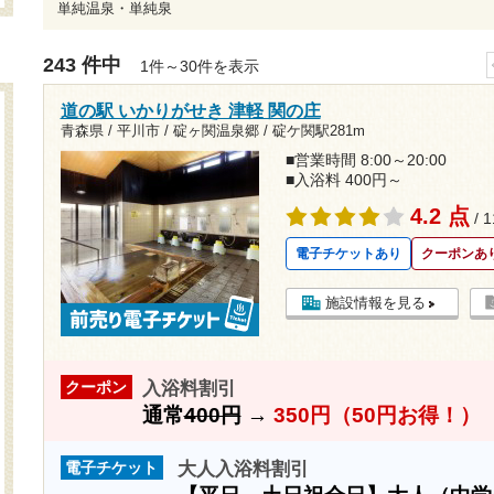
単純温泉・単純泉
243 件中
1件～30件を表示
道の駅 いかりがせき 津軽 関の庄
青森県 / 平川市 / 碇ヶ関温泉郷 /
碇ケ関駅281m
■営業時間 8:00～20:00
■入浴料 400円～
4.2 点
/ 
電子チケットあり
クーポンあ
施設情報を見る
入浴料割引
クーポン
通常
400円
→
350円（50円お得！）
大人入浴料割引
電子チケット