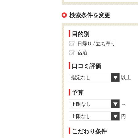
検索条件を変更
目的別
日帰り / 立ち寄り
宿泊
口コミ評価
指定なし
以上
予算
下限なし
～
上限なし
円
こだわり条件