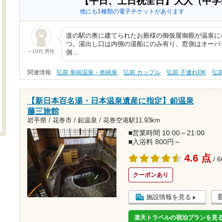
【平日、土日祝全日】大人（中
他にも1種類の電子チケットがあります
道の駅の奥に建てられたお殿様の御仮屋御殿が温泉に
つ。湯出し口は内側の湯船にのみ有り、窓側はオーバ
～10代 男性
側…
関連情報
弘前 単純温泉・単純泉
弘前 カップル
弘前 子連れOK
弘
【新日本百名湯・日本温泉遺産に指定】鉛温泉
藤三旅館
岩手県 / 花巻市 / 鉛温泉 /
花巻空港駅11.93km
■営業時間 10:00～21:00
■入浴料 800円～
4.6 点
/ 
クーポンあり
施設情報を見る
楽天トラベルの宿泊プランを見