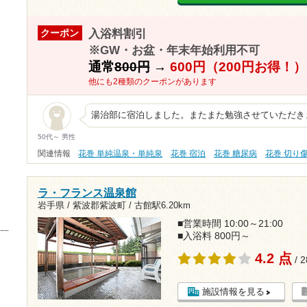
入浴料割引
クーポン
※GW・お盆・年末年始利用不可
通常
800円
→
600円（200円お得！）
他にも2種類のクーポンがあります
湯治部に宿泊しました。またまた勉強させていただき
50代～ 男性
関連情報
花巻 単純温泉・単純泉
花巻 宿泊
花巻 糖尿病
花巻 切り
ラ・フランス温泉館
岩手県 / 紫波郡紫波町 /
古館駅6.20km
■営業時間 10:00～21:00
■入浴料 800円～
4.2 点
/ 
施設情報を見る