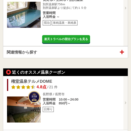
別所温泉駅756m
別所温泉駅より徒歩にて約１５分
営業時間
入浴料金 ～
宿泊
単純温泉・単純泉
楽天トラベルの宿泊プランを見る
関連情報から探す
近くのオススメ温泉クーポン
権堂温泉テルメDOME
4.8点
/ 21 件
長野県 / 長野市
営業時間 10:00～24:00
入浴料金 850円～
日帰り