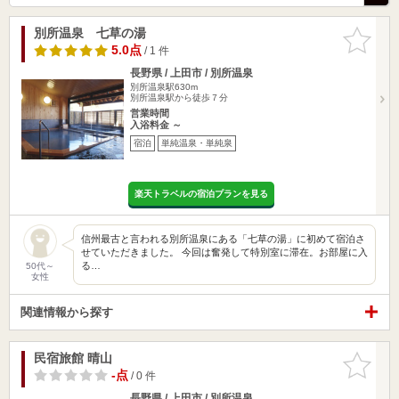
別所温泉 七草の湯
お気に入
りに追加
5.0点
/ 1 件
長野県 / 上田市 / 別所温泉
別所温泉駅630m
別所温泉駅から徒歩７分
営業時間
入浴料金 ～
宿泊
単純温泉・単純泉
楽天トラベルの宿泊プランを見る
信州最古と言われる別所温泉にある「七草の湯」に初めて宿泊さ
せていただきました。 今回は奮発して特別室に滞在。お部屋に入
る…
50代～
女性
関連情報から探す
民宿旅館 晴山
お気に入
りに追加
-点
/ 0 件
長野県 / 上田市 / 別所温泉