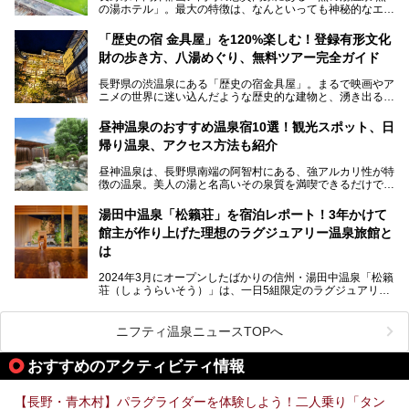
の湯ホテル」。最大の特徴は、なんといっても神秘的なエメ
との関係性、地獄谷周辺の観光スポットについて紹介しま
ラルドグリーンのお湯。この美しいお湯に魅了され、何度も
す。サルを観察した後にほっこりと浸かれる温泉も紹介する
リピートするファンも多い温泉です。冬はスキーと一緒に楽
ので、野生のサルを観察する貴重な自然体験と温泉をあわせ
「歴史の宿 金具屋」を120%楽しむ！登録有形文化
しみたい極上の温泉を紹介します。
て楽しみたい人は、ぜひ参考にしてください。
財の歩き方、八湯めぐり、無料ツアー完全ガイド
長野県の渋温泉にある「歴史の宿金具屋」。まるで映画やア
ニメの世界に迷い込んだような歴史的な建物と、湧き出る温
泉の恵みが魅力のお宿です。せっかく泊まるなら、その魅力
を隅々まで楽しみたいですよね。この記事では、金具屋での
昼神温泉のおすすめ温泉宿10選！観光スポット、日
滞在を最高の思い出にするための「楽しみ方」を徹底的にご
帰り温泉、アクセス方法も紹介
紹介します！
昼神温泉は、長野県南端の阿智村にある、強アルカリ性が特
徴の温泉。美人の湯と名高いその泉質を満喫できるだけでな
く、日本一の星空鑑賞ができる注目の温泉地です。
昼神温泉では、朝市などの観光スポットや、信州名物のおや
湯田中温泉「松籟荘」を宿泊レポート！3年かけて
きを楽しめるグルメスポットなど、観光を楽しむにはぴった
館主が作り上げた理想のラグジュアリー温泉旅館と
りの場所が豊富にあります。
この記事では、昼神温泉での滞在を充実させる宿泊施設や日
は
帰り温泉、見どころ満載の観光・グルメスポットに加え、ア
クセス方法も順に紹介します。
2024年3月にオープンしたばかりの信州・湯田中温泉「松籟
荘（しょうらいそう）」は、一日5組限定のラグジュアリー
温泉旅館。全室が源泉掛け流しの露天風呂、庭園付きで、プ
ライベートに楽しめる非日常感が味わえます。また宿泊者は
道向かいの「よろづや」の大浴場「桃山風呂」や共同浴場の
ニフティ温泉ニュースTOPへ
「湯田中大湯」も利用ができます。
おすすめのアクティビティ情報
極上のお湯に浸り上質なお料理に舌鼓、特別な日に泊まりた
い湯田中温泉「松籟荘」を、実際に宿泊した目線で紹介しま
す。
【長野・青木村】パラグライダーを体験しよう！二人乗り「タン