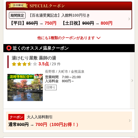
【百名湯受賞記念】入館料100円引き
期間限定
【平日】
850円
→
750円
【土日祝】
900円
→
800円
他にも1種類のクーポンがあります
近くのオススメ温泉クーポン
湯けむり屋敷 薬師の湯
3.5点
/ 29 件
長野県 / 大町市 / 金熊温泉
営業時間 7:00～21:00
入浴料金 800円～
日帰り
大人入浴料割引
クーポン
通常
800円
→
700円（100円お得！）