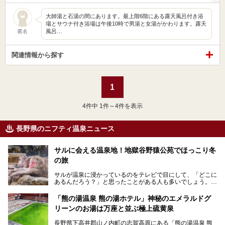
大師湯と石湯の間にあります。最上階6階にある露天風呂付き浴
場とサウナ付き浴場は午後10時で男湯と女湯がかわります。露天
風呂…
匿名
関連情報から探す
1
4
件中 1件～4件を表示
長野県のニフティ温泉ニュース
サルに会える温泉地！地獄谷野猿公苑でほっこり冬
の旅
サルが温泉に浸かっているのをテレビで目にして、「どこに
あるんだろう？」と思ったことがある人も多いでしょう。
この微笑ましい光景は、長野県にある「地獄谷野猿公苑」で
「熊の湯温泉 熊の湯ホテル」神秘のエメラルドグ
見られるもので、野生のサルが雪景色の中で温泉に浸かる姿
リーンのお湯は万座と並ぶ極上硫黄泉
を間近で観察できます。
長野県下高井郡山ノ内町の志賀高原にある「熊の湯温泉 熊
本記事では、地獄谷野猿公苑の魅力や見どころ、サルと温泉