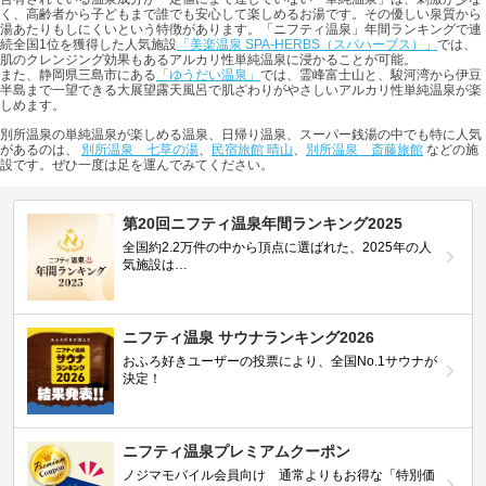
く、高齢者から子どもまで誰でも安心して楽しめるお湯です。その優しい泉質から
湯あたりもしにくいという特徴があります。「ニフティ温泉」年間ランキングで連
続全国1位を獲得した人気施設
「美楽温泉 SPA-HERBS（スパハーブス）」
では、
肌のクレンジング効果もあるアルカリ性単純温泉に浸かることが可能。
また、静岡県三島市にある
「ゆうだい温泉」
では、霊峰富士山と、駿河湾から伊豆
半島まで一望できる大展望露天風呂で肌ざわりがやさしいアルカリ性単純温泉が楽
しめます。
別所温泉の単純温泉が楽しめる温泉、日帰り温泉、スーパー銭湯の中でも特に人気
があるのは、
別所温泉 七草の湯
、
民宿旅館 晴山
、
別所温泉 斎藤旅館
などの施
設です。ぜひ一度は足を運んでみてください。
第20回ニフティ温泉年間ランキング2025
全国約2.2万件の中から頂点に選ばれた、2025年の人
気施設は…
ニフティ温泉 サウナランキング2026
おふろ好きユーザーの投票により、全国No.1サウナが
決定！
ニフティ温泉プレミアムクーポン
ノジマモバイル会員向け 通常よりもお得な「特別価