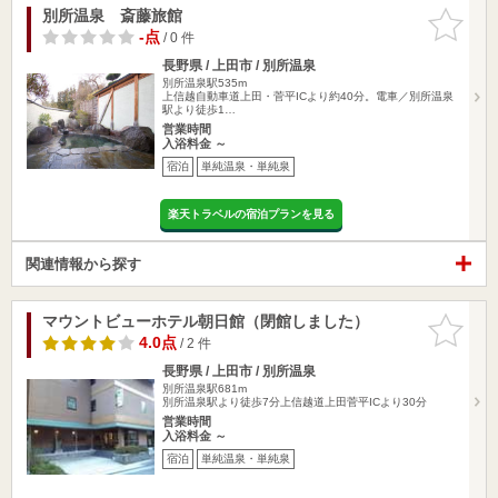
別所温泉 斎藤旅館
お気に入
りに追加
-点
/ 0 件
長野県 / 上田市 / 別所温泉
別所温泉駅535m
上信越自動車道上田・菅平ICより約40分。電車／別所温泉
駅より徒歩1…
営業時間
入浴料金 ～
宿泊
単純温泉・単純泉
楽天トラベルの宿泊プランを見る
関連情報から探す
マウントビューホテル朝日館（閉館しました）
お気に入
りに追加
4.0点
/ 2 件
長野県 / 上田市 / 別所温泉
別所温泉駅681m
別所温泉駅より徒歩7分上信越道上田菅平ICより30分
営業時間
入浴料金 ～
宿泊
単純温泉・単純泉