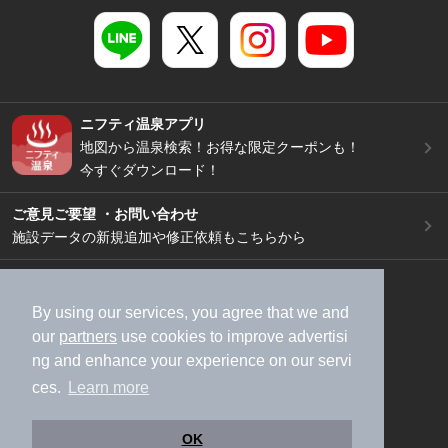
ニフティ温泉アプリ
地図から温泉検索！お得な限定クーポンも！
今すぐダウンロード！
ご意見ご要望 ・お問い合わせ
施設データの新規追加や修正依頼もこちらから
スマートフォン
/
PC
加盟店募集（資料請求）
広告出稿のご案内
By using our services, you agree that we and
our
partners
use cookies to improve advertisi
利用規約
ライフスタイルMEMBERS+規約
ng and enhance your experience on our servi
特定商取引法に基づく表記
ヘルプ
採用情報
ces.
Learn more
運営会社
個人情報保護ポリシー
©NIFTY Lifestyle Co., Ltd.
OK