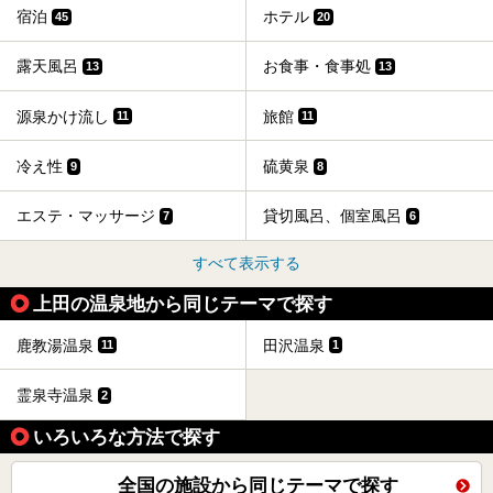
宿泊
ホテル
45
20
露天風呂
お食事・食事処
13
13
源泉かけ流し
旅館
11
11
冷え性
硫黄泉
9
8
エステ・マッサージ
貸切風呂、個室風呂
7
6
すべて表示する
上田の温泉地から同じテーマで探す
鹿教湯温泉
田沢温泉
11
1
霊泉寺温泉
2
いろいろな方法で探す
全国の施設から同じテーマで探す