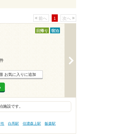
前へ
1
次へ
日帰り
宿泊
>
4件
お気に入りに追加
る
泊施設です。
え性
白馬駅
信濃森上駅
飯森駅