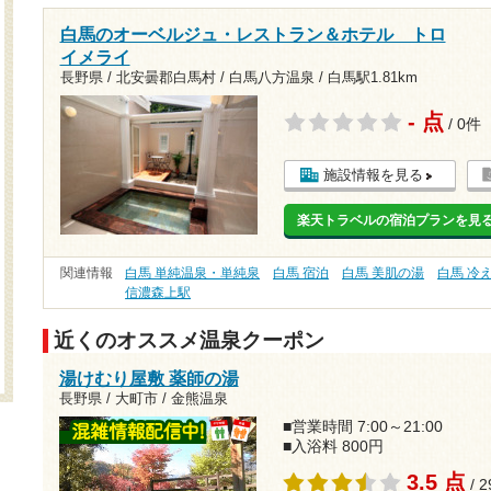
白馬のオーベルジュ・レストラン＆ホテル トロ
イメライ
長野県 / 北安曇郡白馬村 / 白馬八方温泉 /
白馬駅1.81km
- 点
/ 0件
施設情報を見る
楽天トラベルの宿泊プランを見
関連情報
白馬 単純温泉・単純泉
白馬 宿泊
白馬 美肌の湯
白馬 冷
信濃森上駅
近くのオススメ温泉クーポン
湯けむり屋敷 薬師の湯
長野県 / 大町市 / 金熊温泉
■営業時間 7:00～21:00
■入浴料 800円
3.5 点
/ 