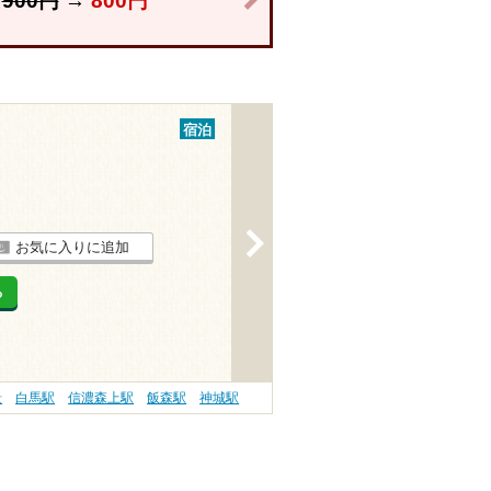
】
900円
→
800円
宿泊
>
お気に入りに追加
る
景
白馬駅
信濃森上駅
飯森駅
神城駅