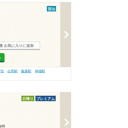
宿泊
>
お気に入りに追加
る
え性
白馬駅
飯森駅
神城駅
日帰り
プレミアム
>
29件