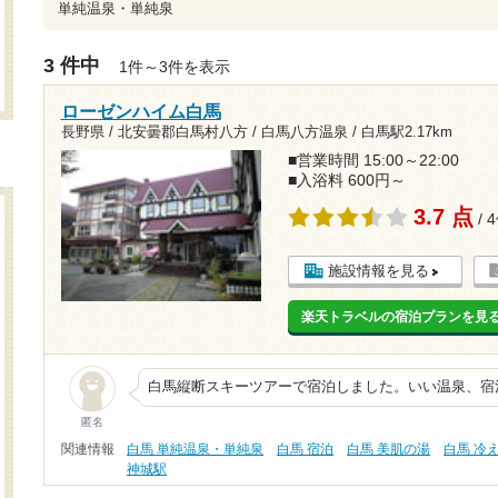
単純温泉・単純泉
3 件中
1件～3件を表示
ローゼンハイム白馬
長野県 / 北安曇郡白馬村八方 / 白馬八方温泉 /
白馬駅2.17km
■営業時間 15:00～22:00
■入浴料 600円～
3.7 点
/ 
施設情報を見る
楽天トラベルの宿泊プランを見
白馬縦断スキーツアーで宿泊しました。いい温泉、宿
匿名
関連情報
白馬 単純温泉・単純泉
白馬 宿泊
白馬 美肌の湯
白馬 冷
神城駅