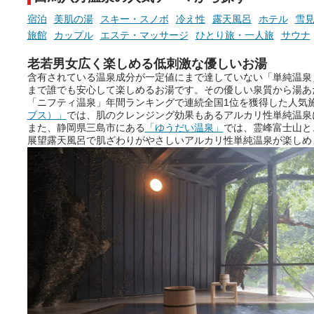
宿泊
美肌の湯
スキー・スノボ
冷え性
露天風呂
ホテル
雪
旅館
カップル
エステ・マッサージ
ひとり旅・一人旅
サウナ
老若男女広く楽しめる低刺激な優しいお湯
含有されている温泉成分が一定値にまで達していない「単純温泉
まで誰でも安心して楽しめるお湯です。その優しい泉質から湯あ
「ニフティ温泉」年間ランキングで連続全国1位を獲得した人気
ブス）」
では、肌のクレンジング効果もあるアルカリ性単純温泉
また、静岡県三島市にある
「ゆうだい温泉」
では、霊峰富士山と
展望露天風呂で肌ざわりがやさしいアルカリ性単純温泉が楽しめ