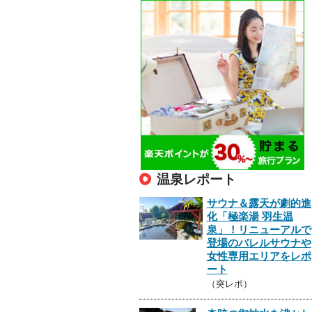
温泉レポート
サウナ＆露天が劇的進
化「極楽湯 羽生温
泉」！リニューアルで
登場のバレルサウナや
女性専用エリアをレポ
ート
（突レポ）