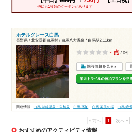
【平日】
850円
→
750円
【土日祝
他にも1種類のクーポンがあります
ホテルグレース白馬
長野県 / 北安曇郡白馬村 / 白馬八方温泉 /
白馬駅2.11km
- 点
/ 0件
施設情報を見る
楽天トラベルの宿泊プランを見
関連情報
白馬 単純温泉・単純泉
白馬 宿泊
白馬 美肌の湯
白馬 絶
前へ
1
次へ
おすすめのアクティビティ情報