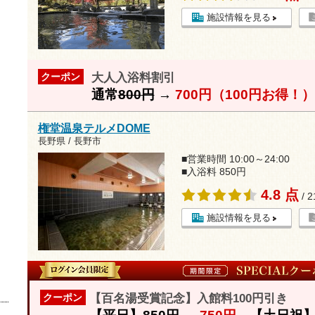
施設情報を見る
大人入浴料割引
クーポン
通常
800円
→
700円（100円お得！）
権堂温泉テルメDOME
長野県 / 長野市
■営業時間 10:00～24:00
■入浴料 850円
4.8 点
/ 
施設情報を見る
【百名湯受賞記念】入館料100円引き
クーポン