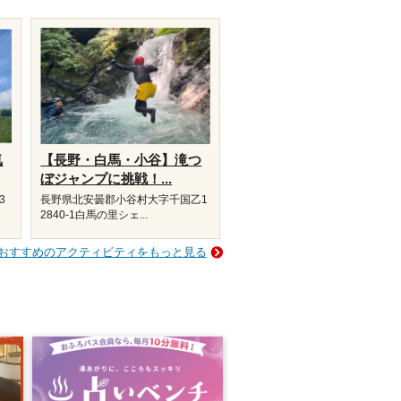
気
【長野・白馬・小谷】滝つ
ぼジャンプに挑戦！...
3
長野県北安曇郡小谷村大字千国乙1
2840-1白馬の里シェ...
おすすめのアクティビティをもっと見る