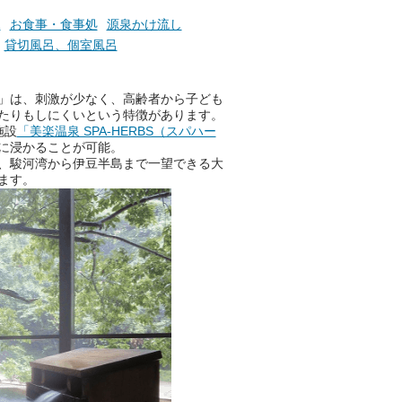
そんな心のつぶやきを、湯あが
りの温まった心のまま相談でき
見
お食事・食事処
源泉かけ流し
たら素敵ですよね。
貸切風呂、個室風呂
」は、刺激が少なく、高齢者から子ども
ニフティ温泉の「占いベンチ」
たりもしにくいという特徴があります。
は、そんなあなたの心のつぶや
施設
「美楽温泉 SPA-HERBS（スパハー
きをプロの占い師に相談するこ
に浸かることが可能。
とができるサービスです。
、駿河湾から伊豆半島まで一望できる大
ます。
おふろパス会員様なら、この特
別なひとときを「毎月10分無
料」でご利用いただけます。
お湯で体がほぐれたら、次は占
い師さんとお話しして、心もほ
ぐしてみませんか？