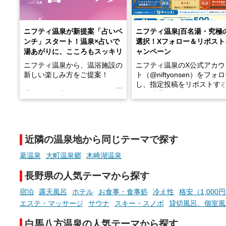
ニフティ温泉が新提案「占いベ
ニフティ温泉|百名湯・究極
ンチ」スタート！温泉×占いで
選択！Xフォロー＆リポスト
湯あがりに、こころもスッキリ
ャンペーン
ニフティ温泉から、温浴施設の
ニフティ温泉のX公式アカウ
新しい楽しみ方をご提案！
ト（@niftyonsen）をフォ
し、指定投稿をリポストす
温泉で体を癒したあとに、占い
と、抽選で各回26（ふろ）
でこころもスッキリ──そんな
様（合計260名様）に選べる
新体験が楽しめる「占いベン
GIFT500円分をプレゼント
チ」を展開中♨
たします。
近隣の温泉地から同じテーマで探す
手相やタロットなど気軽に楽し
める占いで、“ととのう”おふろ
葛温泉
大町温泉郷
木崎湖温泉
時間を、もっと特別に。
長野県の人気テーマから探す
宿泊
露天風呂
ホテル
お食事・食事処
冷え性
格安（1,000
エステ・マッサージ
サウナ
スキー・スノボ
貸切風呂、個室風
白馬八方温泉の人気テーマから探す