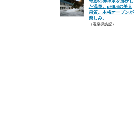
奇跡の御神水を沸かし
た温泉。pH9.6の美人
泉質。本格オープンが
楽しみ。
（温泉探訪記）