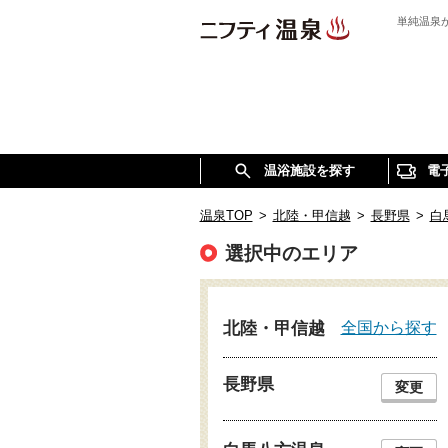
単純温泉
温浴施設を探す
電
温泉TOP
>
北陸・甲信越
>
長野県
>
白
選択中のエリア
全国から探す
北陸・甲信越
長野県
変更