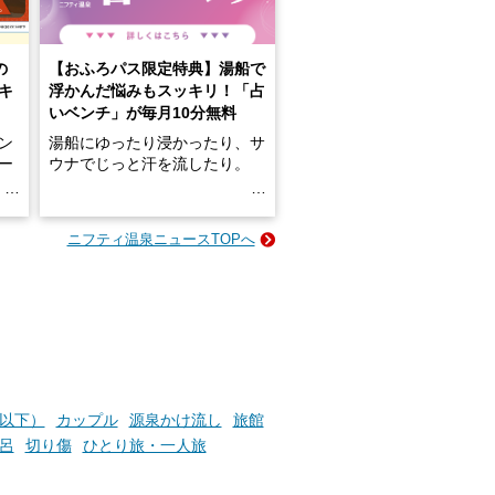
の
【おふろパス限定特典】湯船で
キ
浮かんだ悩みもスッキリ！「占
いベンチ」が毎月10分無料
ン
湯船にゆったり浸かったり、サ
ロー
ウナでじっと汗を流したり。
る
名
e-
ニフティ温泉ニュースTOPへ
い
そんな「一人でぼんやり過ごす
時間」、ふだん後回しにしてい
た「これからのこと」や「ちょ
っとした悩み」が、頭に浮かん
でくることはありませんか？
お風呂でリラックスしているか
円以下）
カップル
源泉かけ流し
旅館
らこそ向き合える、大切な自分
呂
切り傷
ひとり旅・一人旅
の本音。