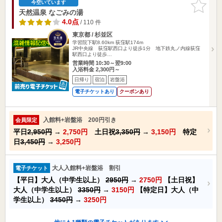
お気に入
今空いています
りに追加
天然温泉 なごみの湯
4.0点
/ 110 件
東京都 / 杉並区
学習院下駅8.60km
荻窪駅174m
JR中央線 荻窪駅西口より徒歩1分 地下鉄丸ノ内線荻窪
駅西口より徒歩…
営業時間 10:30～翌9:00
入浴料金 2,300円～
日帰り
宿泊
岩盤浴
電子チケットあり
クーポンあり
入館料+岩盤浴 200円引き
会員限定
平日
2,950円
→
2,750円
土日祝
3,350円
→
3,150円
特定
日
3,450円
→
3,250円
大人入館料+岩盤浴 割引
電子チケット
【平日】大人（中学生以上）
2950円
→
2750円
【土日祝】
大人（中学生以上）
3350円
→
3150円
【特定日】大人（中
学生以上）
3450円
→
3250円