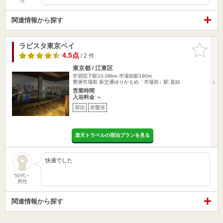
性
関連情報から探す
ラビスタ東京ベイ
お気に入
りに追加
4.5点
/ 2 件
東京都 / 江東区
学習院下駅10.08km
市場前駅190m
豊洲市場前 新交通ゆりかもめ「市場前」駅 直結
営業時間
入浴料金 ～
宿泊
岩盤浴
楽天トラベルの宿泊プランを見る
快適でした
50代～
男性
関連情報から探す