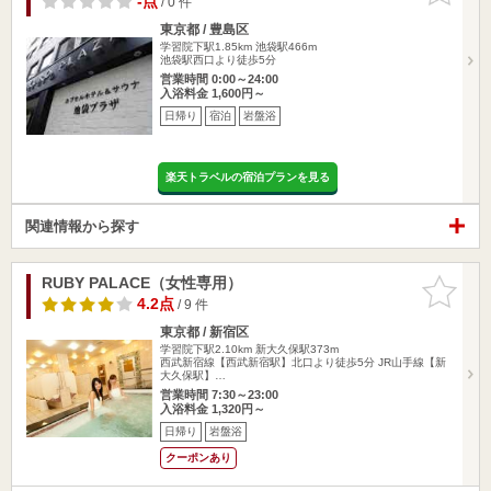
-点
/ 0 件
東京都 / 豊島区
学習院下駅1.85km
池袋駅466m
池袋駅西口より徒歩5分
営業時間 0:00～24:00
入浴料金 1,600円～
日帰り
宿泊
岩盤浴
楽天トラベルの宿泊プランを見る
関連情報から探す
RUBY PALACE（女性専用）
お気に入
りに追加
4.2点
/ 9 件
東京都 / 新宿区
学習院下駅2.10km
新大久保駅373m
西武新宿線【西武新宿駅】北口より徒歩5分 JR山手線【新
大久保駅】…
営業時間 7:30～23:00
入浴料金 1,320円～
日帰り
岩盤浴
クーポンあり