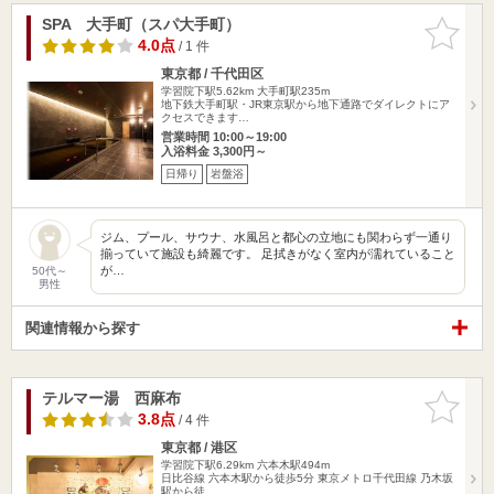
SPA 大手町（スパ大手町）
お気に入
りに追加
4.0点
/ 1 件
東京都 / 千代田区
学習院下駅5.62km
大手町駅235m
地下鉄大手町駅・JR東京駅から地下通路でダイレクトにア
クセスできます…
営業時間 10:00～19:00
入浴料金 3,300円～
日帰り
岩盤浴
ジム、プール、サウナ、水風呂と都心の立地にも関わらず一通り
揃っていて施設も綺麗です。 足拭きがなく室内が濡れていること
が…
50代～
男性
関連情報から探す
テルマー湯 西麻布
お気に入
りに追加
3.8点
/ 4 件
東京都 / 港区
学習院下駅6.29km
六本木駅494m
日比谷線 六本木駅から徒歩5分 東京メトロ千代田線 乃木坂
駅から徒…