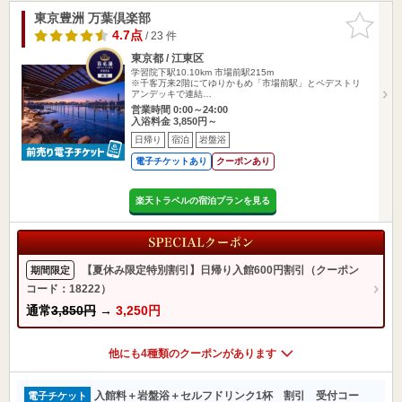
東京豊洲 万葉倶楽部
お気に入
りに追加
4.7点
/ 23 件
東京都 / 江東区
学習院下駅10.10km
市場前駅215m
※千客万来2階にてゆりかもめ「市場前駅」とペデストリ
アンデッキで連結…
営業時間 0:00～24:00
入浴料金 3,850円～
日帰り
宿泊
岩盤浴
電子チケットあり
クーポンあり
楽天トラベルの宿泊プランを見る
【夏休み限定特別割引】日帰り入館600円割引（クーポン
期間限定
コード：18222）
通常
3,850円
→
3,250円
他にも4種類のクーポンがあります
入館料＋岩盤浴＋セルフドリンク1杯 割引 受付コー
電子チケット