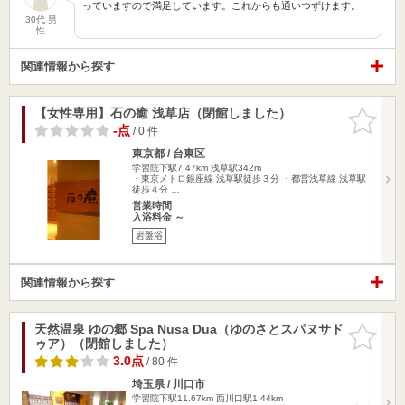
っていますので満足しています。これからも通いつずけます。
30代 男
性
関連情報から探す
【女性専用】石の癒 浅草店（閉館しました）
お気に入
りに追加
-点
/ 0 件
東京都 / 台東区
学習院下駅7.47km
浅草駅342m
・東京メトロ銀座線 浅草駅徒歩３分 ・都営浅草線 浅草駅
徒歩４分 …
営業時間
入浴料金 ～
岩盤浴
関連情報から探す
天然温泉 ゆの郷 Spa Nusa Dua（ゆのさとスパヌサド
お気に入
ゥア）（閉館しました）
りに追加
3.0点
/ 80 件
埼玉県 / 川口市
学習院下駅11.67km
西川口駅1.44km