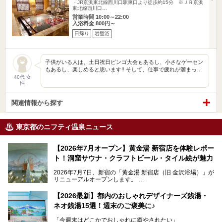
・JR京浜東北線西川口駅東口より徒歩約15分 ※ＪＲ京浜
東北線西川口…
営業時間 10:00～22:00
入浴料金 800円～
日帰り
岩盤浴
子供がいる人は、土日祝日ビンゴ大会もあるし、小さなゲーセン
もあるし、楽しめると思います‼︎ そして、仕事で疲れが溜まっ…
40代 女
性
関連情報から探す
東京都のニフティ温泉ニュース
【2026年7月オープン】黄金湯 新宿店を体験レポー
ト！洞窟サウナ・クラフトビール・タイル絵が魅力
2026年7月7日、新宿の「黄金湯 新宿店（旧 金沢浴場）」が
リニューアルオープンします。
レトロでノスタルジックなタイル絵はそのまま、昔からここ
【2026最新】都内のおしゃれデザイナーズ銭湯・
を知る地元の人にも、新しく足を運んでくれる人にも愛され
ネオ銭湯15選！週末のご褒美に♪
る、今の時代の"銭湯"として生まれ変わりました。洞窟のよ
うなユニークなサウナ、自家醸造のクラフトビールが飲める
「今週末はどこかでおしゃれに癒やされたい」
ビアバーなど、新しく登場したスポットも併せて紹介しま