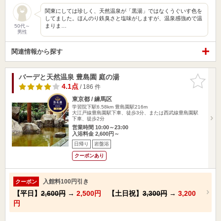
関東にしては珍しく、天然温泉が「黒湯」ではなくうぐいす色を
してました。ほんのり鉄臭さと塩味がしますが、温泉感強めで温
まりま…
50代～
男性
関連情報から探す
バーデと天然温泉 豊島園 庭の湯
お気に入
りに追加
4.1点
/ 186 件
東京都 / 練馬区
学習院下駅6.58km
豊島園駅216m
大江戸線豊島園駅下車、徒歩3分、または西武線豊島園駅
下車、徒歩2分
営業時間 10:00～23:00
入浴料金 2,600円～
日帰り
岩盤浴
クーポンあり
入館料100円引き
クーポン
【平日】
2,600円
→
2,500円
【土日祝】
3,300円
→
3,200
円