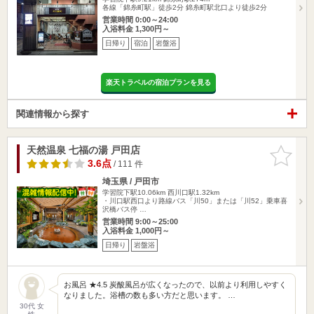
各線「錦糸町駅」徒歩2分 錦糸町駅北口より徒歩2分
営業時間 0:00～24:00
入浴料金 1,300円～
日帰り
宿泊
岩盤浴
楽天トラベルの宿泊プランを見る
関連情報から探す
天然温泉 七福の湯 戸田店
お気に入
りに追加
3.6点
/ 111 件
埼玉県 / 戸田市
学習院下駅10.06km
西川口駅1.32km
・川口駅西口より路線バス「川50」または「川52」乗車喜
沢橋バス停 …
営業時間 9:00～25:00
入浴料金 1,000円～
日帰り
岩盤浴
お風呂 ★4.5 炭酸風呂が広くなったので、以前より利用しやすく
なりました。浴槽の数も多い方だと思います。 …
30代 女