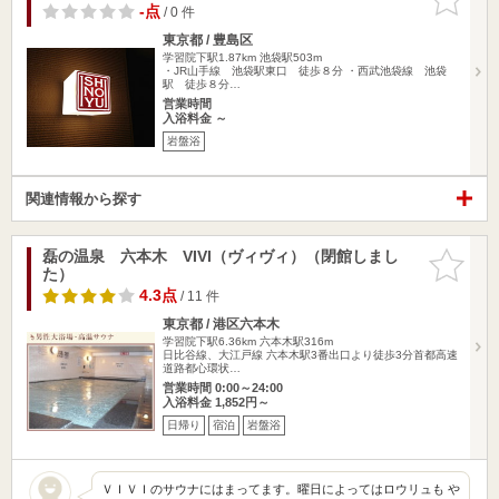
りに追加
-点
/ 0 件
東京都 / 豊島区
学習院下駅1.87km
池袋駅503m
・JR山手線 池袋駅東口 徒歩８分 ・西武池袋線 池袋
駅 徒歩８分…
営業時間
入浴料金 ～
岩盤浴
関連情報から探す
磊の温泉 六本木 VIVI（ヴィヴィ）（閉館しまし
お気に入
た）
りに追加
4.3点
/ 11 件
東京都 / 港区六本木
学習院下駅6.36km
六本木駅316m
日比谷線、大江戸線 六本木駅3番出口より徒歩3分首都高速
道路都心環状…
営業時間 0:00～24:00
入浴料金 1,852円～
日帰り
宿泊
岩盤浴
ＶＩＶＩのサウナにはまってます。曜日によってはロウリュも や