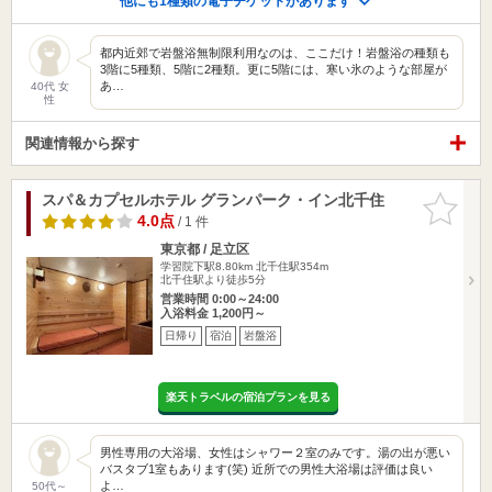
他にも1種類の電子チケットがあります
都内近郊で岩盤浴無制限利用なのは、ここだけ！岩盤浴の種類も
3階に5種類、5階に2種類。更に5階には、寒い氷のような部屋が
あ…
40代 女
性
関連情報から探す
スパ＆カプセルホテル グランパーク・イン北千住
お気に入
りに追加
4.0点
/ 1 件
東京都 / 足立区
学習院下駅8.80km
北千住駅354m
北千住駅より徒歩5分
営業時間 0:00～24:00
入浴料金 1,200円～
日帰り
宿泊
岩盤浴
楽天トラベルの宿泊プランを見る
男性専用の大浴場、女性はシャワー２室のみです。湯の出が悪い
バスタブ1室もあります(笑) 近所での男性大浴場は評価は良い
よ…
50代～