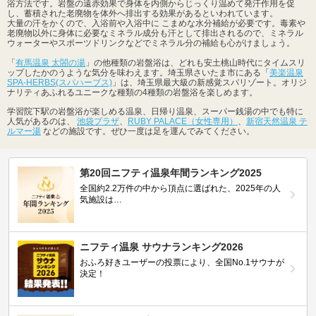
浴方法です。岩盤の遠赤効果で身体を内側からじっくり温めて発汗作用を促
し、蓄積された老廃物を体外へ排出する効果があるといわれています。
大量の汗をかくので、入浴前や入浴中に こまめな水分補給が必要です。毒素や
老廃物以外に身体に必要なミネラル成分も汗として排出されるので、ミネラル
ウォーターやスポーツドリンクなどでミネラル分の補給も心がけましょう。
「
有馬温泉 太閤の湯
」の他種類の岩盤浴は、どれも安土桃山時代にタイムスリ
ップしたかのうような気分を味わえます。埼玉県さいたま市にある「
美楽温泉
SPA-HERBS(スパハーブス)
」は、埼玉県最大級の新感覚スパリゾート。オリジ
ナリティあふれるユニークな種類の4種類の岩盤浴を楽しめます。
学習院下駅の岩盤浴が楽しめる温泉、日帰り温泉、スーパー銭湯の中でも特に
人気があるのは、
池袋プラザ
、
RUBY PALACE（女性専用）
、
新宿天然温泉 テ
ルマー湯
などの施設です。ぜひ一度は足を運んでみてください。
第20回ニフティ温泉年間ランキング2025
全国約2.2万件の中から頂点に選ばれた、2025年の人
気施設は…
ニフティ温泉 サウナランキング2026
おふろ好きユーザーの投票により、全国No.1サウナが
決定！