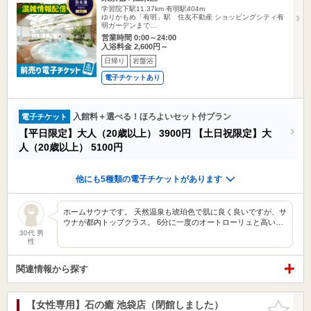
学習院下駅11.37km
有明駅404m
ゆりかもめ「有明」駅 住友不動産 ショッピングシティ有
明ガーデンまで…
営業時間 0:00～24:00
入浴料金 2,600円～
日帰り
岩盤浴
電子チケットあり
入館料＋選べる！ほろよいセット付プラン
電子チケット
【平日限定】大人（20歳以上）
3900円
【土日祝限定】大
人（20歳以上）
5100円
他にも5種類の電子チケットがあります
ホームサウナです。 天然温泉も琥珀色で肌に良く良いですが、サ
ウナが都内トップクラス。 6分に一度のオートローリュと高い…
30代 男
性
関連情報から探す
【女性専用】石の癒 池袋店（閉館しました）
お気に入