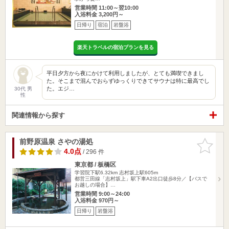
営業時間 11:00～翌10:00
入浴料金 3,200円～
日帰り
宿泊
岩盤浴
楽天トラベルの宿泊プランを見る
平日夕方から夜にかけて利用しましたが、とても満喫できまし
た。そこまで混んでおらずゆっくりできてサウナは特に最高でし
た。エジ…
30代 男
性
関連情報から探す
前野原温泉 さやの湯処
お気に入
りに追加
4.0点
/ 296 件
東京都 / 板橋区
学習院下駅6.32km
志村坂上駅605m
都営三田線「志村坂上」駅下車A2出口徒歩8分／【バスで
お越しの場合】…
営業時間 9:00～24:00
入浴料金 970円～
日帰り
岩盤浴