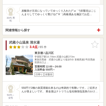
炭酸泉が主浴になっていてゆっくり入れた(*´ω｀*)岩盤浴はこじ
んまりしててゆっくり寛げる(*´∀｀)高級感ある施設でお忍…
30代 男
性
関連情報から探す
武蔵小山温泉 清水湯
お気に入
りに追加
3.4点
/ 65 件
東京都 / 品川区
学習院下駅10.70km
武蔵小山駅273m
東急目黒線 武蔵小山駅より徒歩5分 首都高速2号目黒線
荏原出口よ…
営業時間 12:00～24:00
入浴料金 550円～
日帰り
岩盤浴
550円で2種の泉質堪能出来るのは奇跡的で有難いです。ご近所さ
んが羨ましいです。 黄金湯はナトリウム塩化物強塩温泉のかけ…
50代～
女性