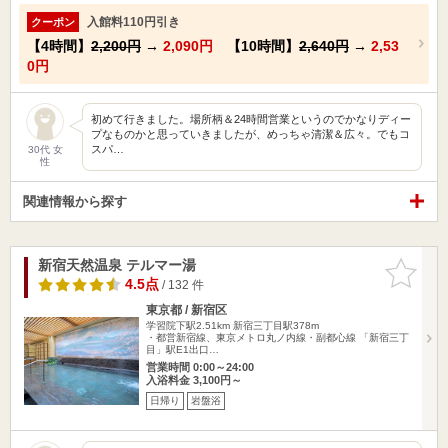
入館料110円引き
クーポン
【4時間】
2,200円
→
2,090円
【10時間】
2,640円
→
2,53
0円
初めて行きました。場所柄＆24時間営業というのでかなりディー
プなものかと思っていきましたが、めっちゃ清潔＆広々。でもコ
スパ…
30代 女
性
関連情報から探す
新宿天然温泉 テルマー湯
お気に入
りに追加
4.5点
/ 132 件
東京都 / 新宿区
学習院下駅2.51km
新宿三丁目駅378m
・都営新宿線、東京メトロ丸ノ内線・副都心線 「新宿三丁
目」駅E1出口…
営業時間 0:00～24:00
入浴料金 3,100円～
日帰り
岩盤浴