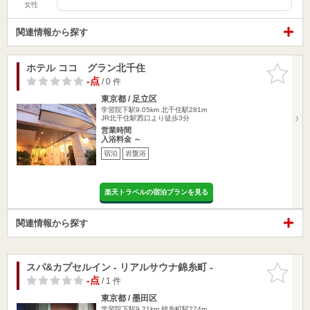
女性
関連情報から探す
ホテル ココ グラン北千住
お気に入
りに追加
-点
/ 0 件
東京都 / 足立区
学習院下駅9.05km
北千住駅281m
JR北千住駅西口より徒歩3分
営業時間
入浴料金 ～
宿泊
岩盤浴
楽天トラベルの宿泊プランを見る
関連情報から探す
スパ&カプセルイン - リアルサウナ錦糸町 -
お気に入
りに追加
-点
/ 1 件
東京都 / 墨田区
学習院下駅9.21km
錦糸町駅274m