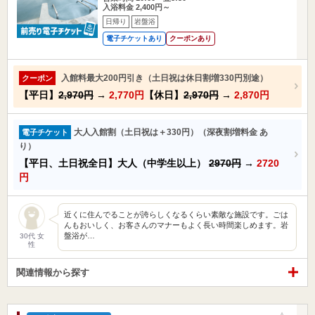
入浴料金 2,400円～
日帰り
岩盤浴
電子チケットあり
クーポンあり
入館料最大200円引き（土日祝は休日割増330円別途）
クーポン
【平日】
2,970円
→
2,770円
【休日】
2,970円
→
2,870円
大人入館割（土日祝は＋330円）（深夜割増料金 あ
電子チケット
り）
【平日、土日祝全日】大人（中学生以上）
2970円
→
2720
円
近くに住んでることが誇らしくなるくらい素敵な施設です。ごは
んもおいしく、お客さんのマナーもよく長い時間楽しめます。岩
盤浴が…
30代 女
性
関連情報から探す