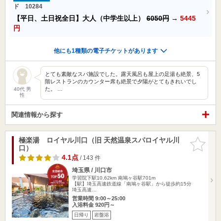
ド 10284
【平日、土日祝全日】大人（中学生以上）
6050円
→
5445
円
他にも1種類の電子チケットがあります
とても素敵なスパ施設でした。露天風呂も屋上の足湯も絶景、5
階レストランのカウンター席も絶景で夕陽がとてもきれいでし
た。 …
40代 男
性
関連情報から探す
極楽湯 ロイヤル川口（旧 天然温泉スパロイヤル川
お気に入
口）
りに追加
4.1点
/ 143 件
埼玉県 / 川口市
学習院下駅10.62km
南鳩ヶ谷駅701m
【駅】埼玉高速鉄道線「南鳩ヶ谷駅」から徒歩約15分
埼玉高速…
営業時間 9:00～25:00
入浴料金 920円～
日帰り
岩盤浴