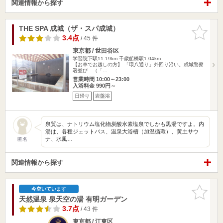
関連情報から探す
THE SPA 成城（ザ・スパ成城）
お気に入
りに追加
3.4点
/ 45 件
東京都 / 世田谷区
学習院下駅11.19km
千歳船橋駅1.04km
【お車でお越しの方】 「環八通り」外回り沿い。成城警察
署並び （「…
営業時間 10:00～23:00
入浴料金 990円～
日帰り
岩盤浴
泉質は、ナトリウム塩化物炭酸水素塩泉でしかも黒湯ですよ。内
湯は、各種ジェットバス、温泉大浴槽（加温循環）、黄土サウ
ナ、水風…
匿名
関連情報から探す
お気に入
今空いています
りに追加
天然温泉 泉天空の湯 有明ガーデン
3.7点
/ 43 件
東京都 / 江東区