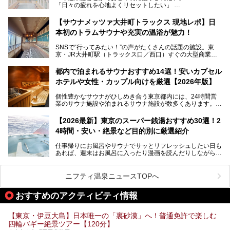
「日々の疲れを心地よくリセットしたい」
す。充実した設備があるのに、基本の入浴料が銭湯価格の5
──そんなときにおすすめなのが、今、都内で大きなブーム
50円というのも嬉しすぎます！
となっている新しいスタイルの銭湯です。
【サウナメッツァ大井町トラックス 現地レポ】日
本初のトラムサウナや充実の温浴が魅力！
最近、SNSやメディアで「デザイナーズ銭湯」や「ネオ銭
湯」という言葉をよく耳にしませんか？
SNSで“行ってみたい！”の声がたくさんの話題の施設。東
京・JR大井町駅（トラックス口／西口）すぐの大型商業施
本記事では、そもそもこれらがどんな銭湯なのか、その気に
設・大井町 トラックスに、2026年3月28日、「サウナメッ
なる違いを分かりやすく解説！さらに、都内で絶対に外せな
ツァ大井町トラックス」がニューオープン。施設の様子をレ
いおしゃれな名店15選を、おすすめの順番で一挙にご紹介
都内で泊まれるサウナおすすめ14選！安いカプセル
ポ―トします。
します。
ホテルや女性・カップル向けを厳選【2026年版】
個性豊かなサウナがひしめき合う東京都内には、24時間営
業のサウナ施設や泊まれるサウナ施設が数多くあります。
終電を逃した深夜の利用に限らず、時間を気にしないサウナ
を旅の目的とする「サ旅」や自分へのご褒美のための宿泊な
【2026最新】東京のスーパー銭湯おすすめ30選！2
ど、自分の好きなタイミングで好きなだけサ活ができるのが
4時間・安い・絶景など目的別に厳選紹介
魅力です。
仕事帰りにお風呂やサウナでサッとリフレッシュしたい日も
最近では、男性専用施設だけでなく、カップルや女性に嬉し
あれば、週末はお風呂に入ったり漫画を読んだりしながら一
い個室サウナも増えてきました。
日中ダラダラ過ごしたい日もあると思います。
この記事では、東京都内にある24時間営業のサウナの中か
また、終電を逃してしまい、「このまま朝までゆっくりでき
ら、特におすすめしたい施設14選をご紹介します。
ニフティ温泉ニュースTOPへ
る場所があれば」と探した経験がある人も多いのではないで
宿泊可能な施設もピックアップしているので、ぜひチェック
しょうか。
してみてください。
おすすめのアクティビティ情報
そこで本記事では、東京でおすすめのスーパー銭湯を、目的
別に厳選した30施設からご紹介します。
【東京・伊豆大島】日本唯一の「裏砂漠」へ！普通免許で楽しむ
24時間営業で宿泊できる施設や、1,000円以下で楽しめる安
四輪バギー絶景ツアー【120分】
い施設、デートや休日レジャーにもぴったりなエンタメ要素