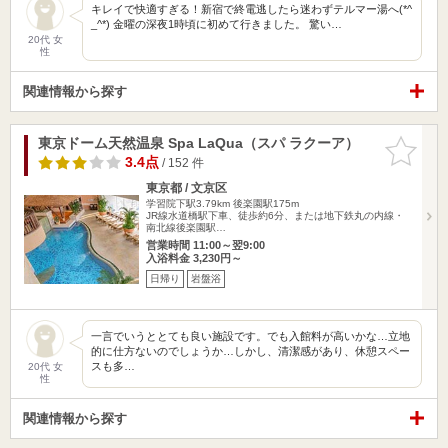
キレイで快適すぎる！新宿で終電逃したら迷わずテルマー湯へ(*^
_^*) 金曜の深夜1時頃に初めて行きました。 驚い…
20代 女
性
関連情報から探す
東京ドーム天然温泉 Spa LaQua（スパ ラクーア）
お気に入
りに追加
3.4点
/ 152 件
東京都 / 文京区
学習院下駅3.79km
後楽園駅175m
JR線水道橋駅下車、徒歩約6分、または地下鉄丸の内線・
南北線後楽園駅…
営業時間 11:00～翌9:00
入浴料金 3,230円～
日帰り
岩盤浴
一言でいうととても良い施設です。でも入館料が高いかな…立地
的に仕方ないのでしょうか…しかし、清潔感があり、休憩スペー
スも多…
20代 女
性
関連情報から探す