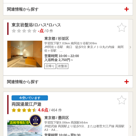
関連情報から探す
東京岩盤浴/ロハス*ロハス
お気に入
りに追加
-点
/ 0 件
東京都 / 杉並区
学習院下駅7.03km
南阿佐ケ谷駅309m
JR阿佐ヶ谷駅 南口 徒歩5分 東京メトロ丸の内線 南阿
佐ヶ谷駅 …
営業時間 10:00～22:00
入浴料金 2,750円～
日帰り
岩盤浴
関連情報から探す
お気に入
今空いています
りに追加
両国湯屋江戸遊
4.6点
/ 464 件
東京都 / 墨田区
学習院下駅8.06km
両国駅464m
JR総武線 両国駅より徒歩5分、または都営大江戸線 両国駅
A3・A4…
営業時間 10:00～翌8:30