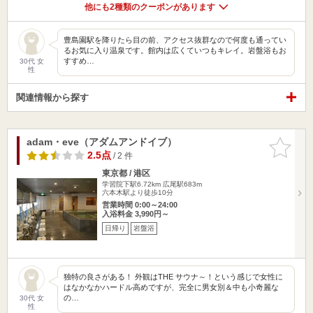
他にも2種類のクーポンがあります
豊島園駅を降りたら目の前、アクセス抜群なので何度も通ってい
るお気に入り温泉です。館内は広くていつもキレイ。岩盤浴もお
すすめ…
30代 女
性
関連情報から探す
adam・eve（アダムアンドイブ）
お気に入
りに追加
2.5点
/ 2 件
東京都 / 港区
学習院下駅6.72km
広尾駅683m
六本木駅より徒歩10分
営業時間 0:00～24:00
入浴料金 3,990円～
日帰り
岩盤浴
独特の良さがある！ 外観はTHE サウナ～！という感じで女性に
はなかなかハードル高めですが、完全に男女別＆中も小奇麗な
の…
30代 女
性