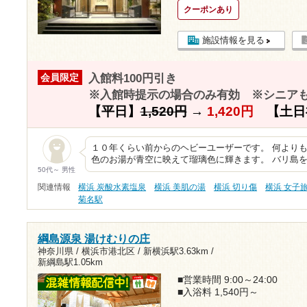
クーポンあり
施設情報を見る
入館料100円引き
会員限定
※入館時提示の場合のみ有効 ※シニア
【平日】
1,520円
→
1,420円
【土日
１０年くらい前からのヘビーユーザーです。 何より
色のお湯が青空に映えて瑠璃色に輝きます。 バリ島
50代～ 男性
関連情報
横浜 炭酸水素塩泉
横浜 美肌の湯
横浜 切り傷
横浜 女子
菊名駅
綱島源泉 湯けむりの庄
神奈川県 / 横浜市港北区 /
新横浜駅3.63km
/
新綱島駅1.05km
■営業時間 9:00～24:00
■入浴料 1,540円～