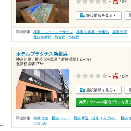
- 点
/ 0件
施設情報を見る
関連情報
横浜 エステ・マッサージ
横浜 お食事・食事処
横浜 漫画
北新横浜駅
菊名駅
小机駅
ホテルプラタナス新横浜
神奈川県 / 横浜市港北区 /
新横浜駅1.25km
/
北新横浜駅177m
- 点
/ 0件
施設情報を見る
楽天トラベルの宿泊プランを見
関連情報
横浜 宿泊
横浜 ペット
横浜 駅近（徒歩10分以内）
横浜 
大倉山駅