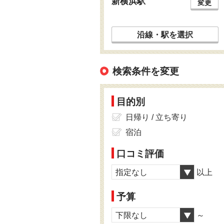
新横浜駅
変更
沿線・駅を選択
検索条件を変更
目的別
日帰り / 立ち寄り
宿泊
口コミ評価
指定なし
以上
予算
下限なし
～