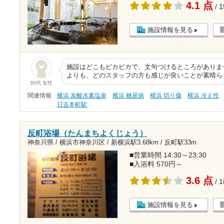
4.1 点
/ 
施設情報を見る
施設はどこもピカピカで、文句つけるところがありませ
よりも、どのスタッフの方も感じが良いことが素晴ら
30代 女性
関連情報
横浜 炭酸水素塩泉
横浜 糖尿病
横浜 切り傷
横浜 冷え性
日吉本町駅
反町浴場（たんまちよくじょう）
神奈川県 / 横浜市神奈川区 /
新横浜駅3.68km
/
反町駅33m
■営業時間 14:30～23:30
■入浴料 570円～
3.6 点
/ 
施設情報を見る