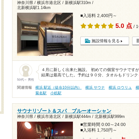
神奈川県 / 横浜市港北区 /
新横浜駅310m
/
北新横浜駅1.14km
■入浴料 2,400円～
5.0 点
/ 
施設情報を見る
４月に新しく出来た施設。 初めての個室サウナです
結果は最高でした。予約は９０分、タオルもドリンク
50代～ 男性
関連情報
横浜 駅近（徒歩10分以内）
横浜 サウナ
横浜 ロウリュ
横
菊名駅
小机駅
サウナリゾート＆スパ ブルーオーシャン
神奈川県 / 横浜市港北区 /
新横浜駅444m
/
北新横浜駅999m
■営業時間 0:00～24:00
■入浴料 1,750円～