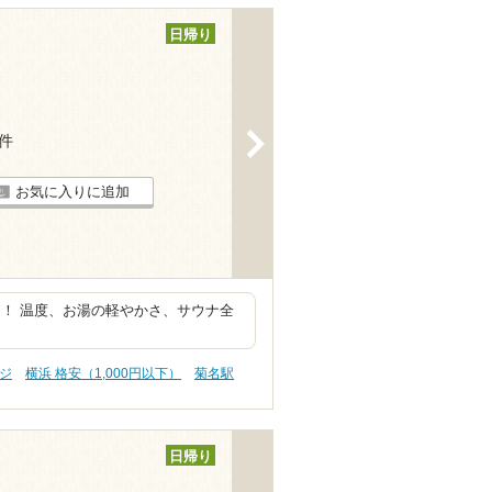
日帰り
>
5件
お気に入りに追加
！ 温度、お湯の軽やかさ、サウナ全
ジ
横浜 格安（1,000円以下）
菊名駅
日帰り