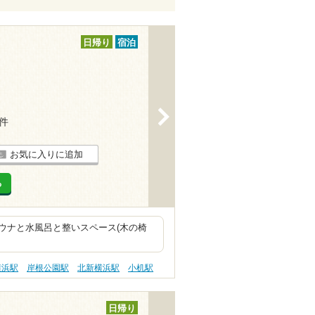
日帰り
宿泊
>
7件
お気に入りに追加
る
ウナと水風呂と整いスペース(木の椅
横浜駅
岸根公園駅
北新横浜駅
小机駅
日帰り