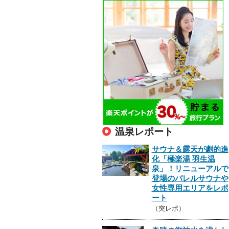
温泉レポート
サウナ＆露天が劇的進
化「極楽湯 羽生温
泉」！リニューアルで
登場のバレルサウナや
女性専用エリアをレポ
ート
（突レポ）