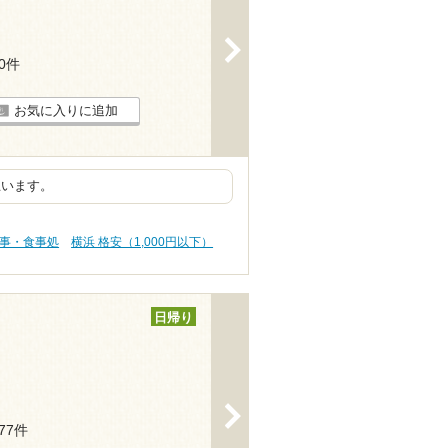
>
30件
お気に入りに追加
思います。
食事・食事処
横浜 格安（1,000円以下）
日帰り
>
177件