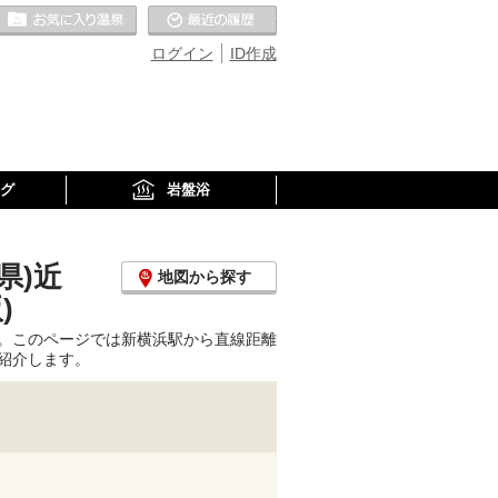
お気に入りの温泉
最近の履歴
ログイン
ID作成
グ
岩盤浴
県)近
地図から探す
)
。このページでは新横浜駅から直線距離
紹介します。