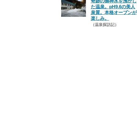
奇跡の御神水を沸かし
た温泉。pH9.6の美人
泉質。本格オープンが
楽しみ。
（温泉探訪記）