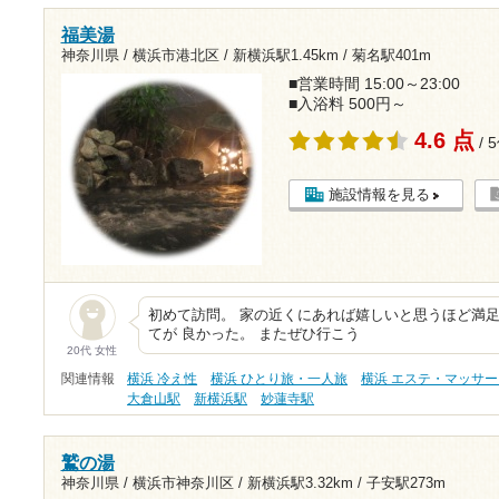
福美湯
神奈川県 / 横浜市港北区 /
新横浜駅1.45km
/
菊名駅401m
■営業時間 15:00～23:00
■入浴料 500円～
4.6 点
/ 
施設情報を見る
初めて訪問。 家の近くにあれば嬉しいと思うほど満足
てが 良かった。 またぜひ行こう
20代 女性
関連情報
横浜 冷え性
横浜 ひとり旅・一人旅
横浜 エステ・マッサー
大倉山駅
新横浜駅
妙蓮寺駅
鷲の湯
神奈川県 / 横浜市神奈川区 /
新横浜駅3.32km
/
子安駅273m