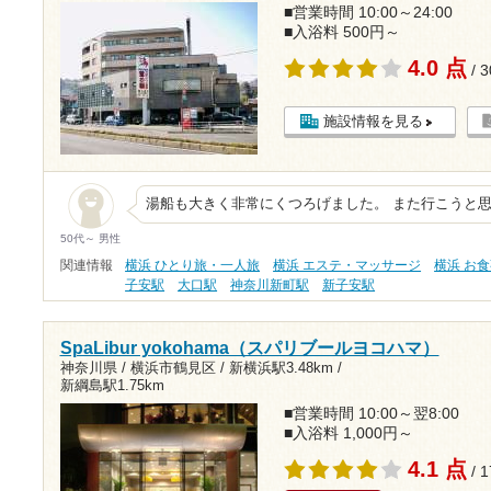
■営業時間 10:00～24:00
■入浴料 500円～
4.0 点
/ 
施設情報を見る
湯船も大きく非常にくつろげました。 また行こうと
50代～ 男性
関連情報
横浜 ひとり旅・一人旅
横浜 エステ・マッサージ
横浜 お
子安駅
大口駅
神奈川新町駅
新子安駅
SpaLibur yokohama（スパリブールヨコハマ）
神奈川県 / 横浜市鶴見区 /
新横浜駅3.48km
/
新綱島駅1.75km
■営業時間 10:00～翌8:00
■入浴料 1,000円～
4.1 点
/ 