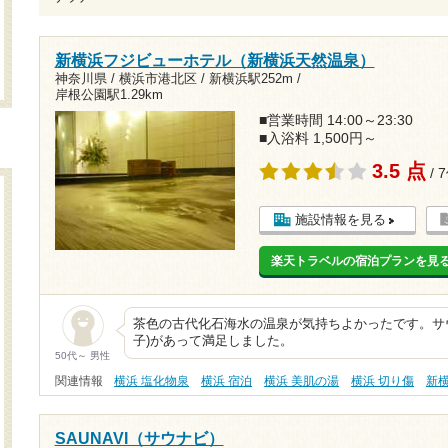
新横浜フジビューホテル（新横浜天然温泉）
神奈川県 / 横浜市港北区 /
新横浜駅252m
/
岸根公園駅1.29km
■営業時間 14:00～23:30
■入浴料 1,500円～
3.5 点
/ 
施設情報を見る
楽天トラベルの宿泊プランを見
茶色の古代化石海水の温泉が気持ちよかったです。サ
子)があって満足しました。
50代～ 男性
関連情報
横浜 塩化物泉
横浜 宿泊
横浜 美肌の湯
横浜 切り傷
新
SAUNAVI（サウナビ）