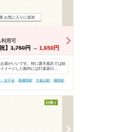
お気に入りに追加
>
も利用可
祝】
1,750円
→
1,650円
もお湯がいいです。特に露天風呂では飴
をイメージした館内には打楽器の…
旅・女子会
新綱島駅
大倉山駅
綱島駅
日帰り
>