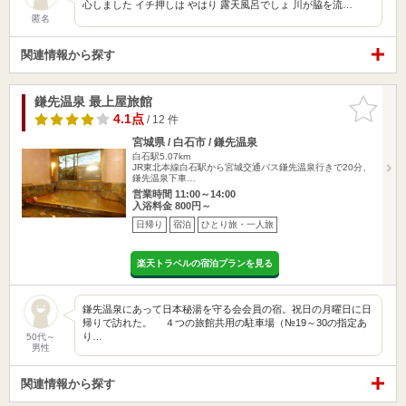
心しました イチ押しは やはり 露天風呂でしょ 川が脇を流…
匿名
関連情報から探す
鎌先温泉 最上屋旅館
お気に入
りに追加
4.1点
/ 12 件
宮城県 / 白石市 / 鎌先温泉
白石駅5.07km
JR東北本線白石駅から宮城交通バス鎌先温泉行きで20分、
鎌先温泉下車…
営業時間 11:00～14:00
入浴料金 800円～
日帰り
宿泊
ひとり旅・一人旅
楽天トラベルの宿泊プランを見る
鎌先温泉にあって日本秘湯を守る会会員の宿。祝日の月曜日に日
帰りで訪れた。 ４つの旅館共用の駐車場（№19～30の指定あ
り…
50代～
男性
関連情報から探す