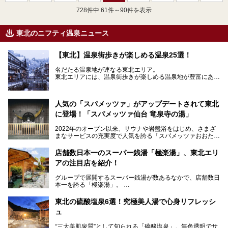
728
件中 61件～90件を表示
東北のニフティ温泉ニュース
【東北】温泉街歩きが楽しめる温泉25選！
名だたる温泉地が連なる東北エリア。
東北エリアには、温泉街歩きが楽しめる温泉地が豊富にあ
り、旅行にも最適です。
ここでは、東北エリアでおすすめしたい温泉地をご紹介しま
人気の「スパメッツァ」がアップデートされて東北
す！
に登場！「スパメッツァ仙台 竜泉寺の湯」
2022年のオープン以来、サウナや岩盤浴をはじめ、さまざ
まなサービスの充実度で人気を誇る「スパメッツァおおたか
竜泉寺の湯」。全国的にも注目を浴びるこの「スパメッツ
ァ」の2号店となる「スパメッツァ仙台 竜泉寺の湯」が202
店舗数日本一のスーパー銭湯「極楽湯」、東北エリ
3年7月20日にオープンするとのことで、ひと足お先に訪
アの注目店を紹介！
問！
グループで展開するスーパー銭湯が数あるなかで、店舗数日
さらなる進化を遂げた施設の全貌をチェックしてきました！
本一を誇る「極楽湯」。
「ニフティ温泉年間ランキング2022」では、エリア・都道
東北の硫酸塩泉6選！究極美人湯で心身リフレッシ
府県ランキングでNo.1の支持を得た施設が複数に及ぶな
ュ
ど、設備の充実度やサービスの質も高い水準にあることがう
かがえます。
“三大美肌泉質”として知られる「硫酸塩泉」。無色透明でサ