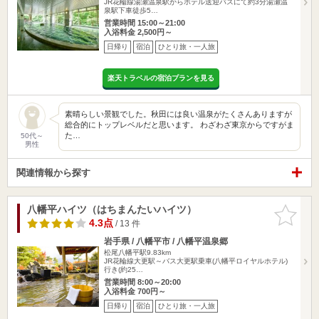
JR花輪線湯瀬温泉駅からホテル送迎バスにて約3分湯瀬温
泉駅下車徒歩5…
営業時間 15:00～21:00
入浴料金 2,500円～
日帰り
宿泊
ひとり旅・一人旅
楽天トラベルの宿泊プランを見る
素晴らしい景観でした。秋田には良い温泉がたくさんありますが
総合的にトップレベルだと思います。 わざわざ東京からですがま
た…
50代～
男性
関連情報から探す
八幡平ハイツ（はちまんたいハイツ）
お気に入
りに追加
4.3点
/ 13 件
岩手県 / 八幡平市 / 八幡平温泉郷
松尾八幡平駅9.83km
JR花輪線大更駅～バス大更駅乗車(八幡平ロイヤルホテル)
行き(約25…
営業時間 8:00～20:00
入浴料金 700円～
日帰り
宿泊
ひとり旅・一人旅