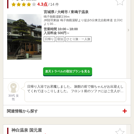
りに追加
4.3点
/ 14 件
宮城県 / 大崎市 / 東鳴子温泉
鳴子御殿湯駅236m
JR陸羽東線 鳴子御殿湯駅より徒歩5分東北自動車道 古川IC
より30…
営業時間 10:00～18:00
入浴料金 500円～
日帰り
宿泊
ひとり旅・一人旅
楽天トラベルの宿泊プランを見る
日帰り入浴でお邪魔しました。 旅館の前で猫ちゃんがお出迎えし
てくれてほっこりしました。 フロント前のソファにはご主人が…
30代 女
性
関連情報から探す
神白温泉 国元屋
お気に入