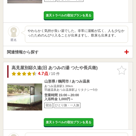
楽天トラベルの宿泊プランを見る
やわらかく気持が良い湯でした。非常に湯船が広く、人も少なか
ったためのんびり入ることが出来ますし、飲泉も出来ます。
匿名
関連情報から探す
高見屋別邸久遠(旧 あつみの湯 つたや長兵衛)
お気に入
りに追加
4.7点
/ 10 件
山形県 / 鶴岡市 / あつみ温泉
あつみ温泉駅1.38km
羽越温泉あつみ温泉駅よりタクシー5分
営業時間 15:00～20:00
入浴料金 1,000円～
宿泊
ひとり旅・一人旅
楽天トラベルの宿泊プランを見る