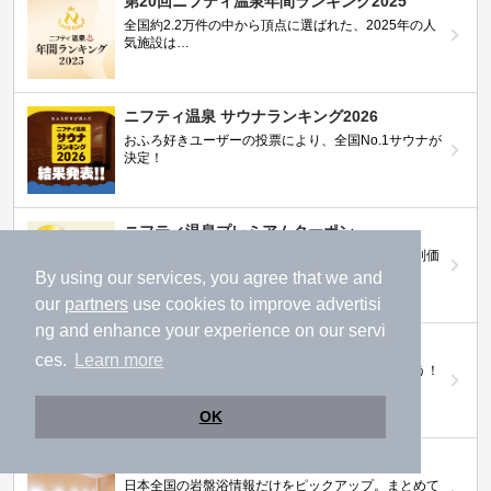
第20回ニフティ温泉年間ランキング2025
全国約2.2万件の中から頂点に選ばれた、2025年の人
気施設は…
ニフティ温泉 サウナランキング2026
おふろ好きユーザーの投票により、全国No.1サウナが
決定！
ニフティ温泉プレミアムクーポン
ノジマモバイル会員向け 通常よりもお得な「特別価
格」で人気の温泉を満喫できる！
By using our services, you agree that we and
our
partners
use cookies to improve advertisi
ng and enhance your experience on our servi
【ニフティ温泉 百名湯2026】
ces.
Learn more
行ってみたい施設に投票してプレゼントを当てよう！
（全10回開催 / 合計260名様）
OK
岩盤浴特集
日本全国の岩盤浴情報だけをピックアップ。まとめて