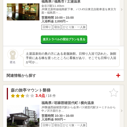
福島県 / 福島市 / 土湯温泉
金谷川駅11.40km
JR東北新幹線福島駅下車、バス45分東北自動車道を東京方
面～福島西～…
営業時間 10:00～15:00
入浴料金 2,000円～
日帰り
宿泊
ひとり旅・一人旅
楽天トラベルの宿泊プランを見る
土湯温泉街の奥の方にある老舗旅館。日帰り入浴で訪れた。旅館
手前にある橋を渡ったところに看板があり、そこでも日帰り入浴
が可か…
匿名
関連情報から探す
森の旅亭マウント磐梯
お気に入
りに追加
3.4点
/ 18 件
福島県 / 耶麻郡猪苗代町 / 横向温泉
JR磐越西線猪苗代駅から会津バス猪苗代駅ターミナルから
中ノ沢方面行き…
営業時間 10:30～16:00
入浴料金 800円～
日帰り
宿泊
ひとり旅・一人旅