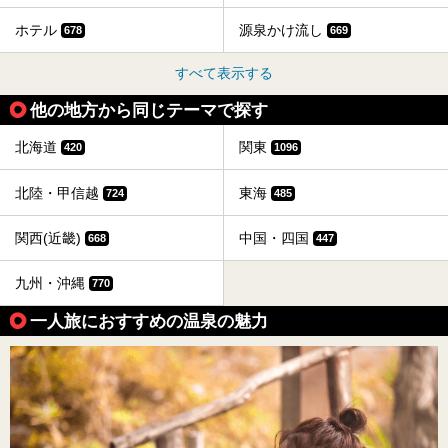
ホテル
源泉かけ流し
678
669
すべて表示する
他の地方から同じテーマで探す
北海道
関東
420
1096
北陸・甲信越
東海
724
485
関西(近畿)
中国・四国
668
447
九州・沖縄
770
一人旅におすすめの温泉の魅力