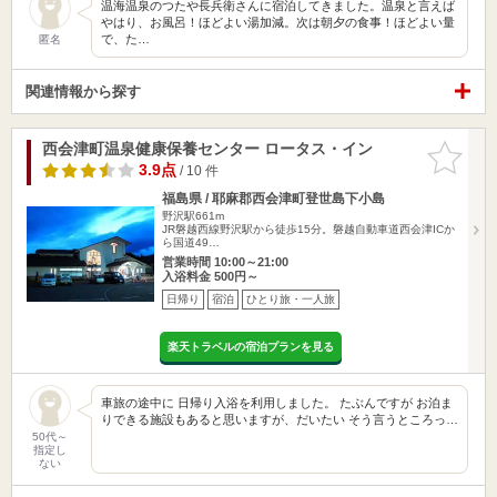
温海温泉のつたや長兵衛さんに宿泊してきました。温泉と言えば
やはり、お風呂！ほどよい湯加減。次は朝夕の食事！ほどよい量
で、た…
匿名
関連情報から探す
西会津町温泉健康保養センター ロータス・イン
お気に入
りに追加
3.9点
/ 10 件
福島県 / 耶麻郡西会津町登世島下小島
野沢駅661m
JR磐越西線野沢駅から徒歩15分。磐越自動車道西会津ICか
ら国道49…
営業時間 10:00～21:00
入浴料金 500円～
日帰り
宿泊
ひとり旅・一人旅
楽天トラベルの宿泊プランを見る
車旅の途中に 日帰り入浴を利用しました。 たぶんですが お泊ま
りできる施設もあると思いますが、だいたい そう言うところっ…
50代～
指定し
ない