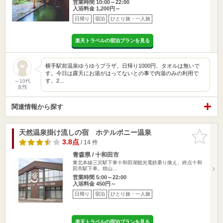
営業時間 10:00～22:00
入浴料金 1,200円～
日帰り
宿泊
ひとり旅・一人旅
楽天トラベルの宿泊プランを見る
横手駅前温泉ゆうゆうプラザ。日帰り1000円、タオルは無いで
す。今日は露天にお湯がはってないとの事で内湯のみの利用で
す。2…
～10代
女性
関連情報から探す
天然温泉掛け流しの宿 ホテルポニー温泉
お気に入
りに追加
3.8点
/ 14 件
青森県 / 十和田市
東北本線三沢駅下車十和田湖観光電鉄乗り換え、終点十和
田市駅下車。焼山…
営業時間 5:00～22:00
入浴料金 450円～
日帰り
宿泊
ひとり旅・一人旅
楽天トラベルの宿泊プランを見る