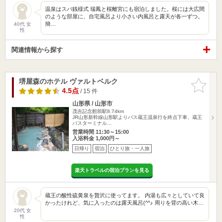
温泉はスパ銭様式 瑞鳳と桜離宮にも宿泊しました。桜には大広間
のような部屋に、自宅風呂より小さい内風呂と露天が各一ずつ。
簡…
40代 女
性
関連情報から探す
堺屋森のホテル ヴァルトベルク
お気に入
りに追加
4.5点
/ 15 件
山形県 / 山形市
茂吉記念館前駅8.74km
JR山形新幹線山形駅よりバス蔵王温泉行を終点下車、蔵王
バスターミナル…
営業時間 11:30～15:00
入浴料金 1,000円～
日帰り
宿泊
ひとり旅・一人旅
楽天トラベルの宿泊プランを見る
蔵王の酸性硫黄泉を贅沢に使ってます。 内湯も広々としていて良
かったけれど、気に入ったのは露天風呂(^^♪ 周りを背の高い木…
20代 女
性