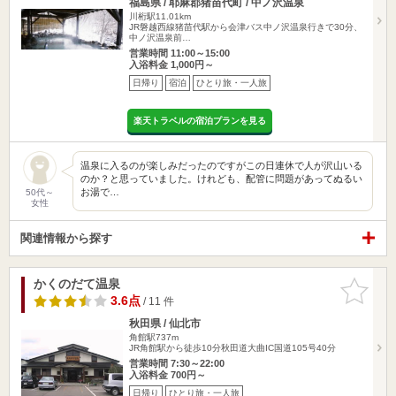
福島県 / 耶麻郡猪苗代町 / 中ノ沢温泉
川桁駅11.01km
JR磐越西線猪苗代駅から会津バス中ノ沢温泉行きで30分、
中ノ沢温泉前…
営業時間 11:00～15:00
入浴料金 1,000円～
日帰り
宿泊
ひとり旅・一人旅
楽天トラベルの宿泊プランを見る
温泉に入るのが楽しみだったのですがこの日連休で人が沢山いる
のか？と思っていました。けれども、配管に問題があってぬるい
お湯で…
50代～
女性
関連情報から探す
かくのだて温泉
お気に入
りに追加
3.6点
/ 11 件
秋田県 / 仙北市
角館駅737m
JR角館駅から徒歩10分秋田道大曲IC国道105号40分
営業時間 7:30～22:00
入浴料金 700円～
日帰り
ひとり旅・一人旅