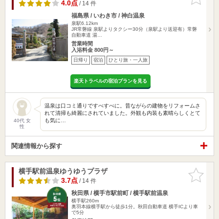
りに追加
4.0点
/ 14 件
福島県 / いわき市 / 神白温泉
泉駅6.12km
JR常磐線 泉駅よりタクシー30分（泉駅より送迎有）常磐
自動車道 湯…
営業時間
入浴料金 800円～
日帰り
宿泊
ひとり旅・一人旅
楽天トラベルの宿泊プランを見る
温泉は口コミ通りですべすべに。昔ながらの建物をリフォームさ
れて清掃も綺麗にされていました。外観も内装も素晴らしくとて
も気に…
40代 女
性
関連情報から探す
横手駅前温泉ゆうゆうプラザ
お気に入
りに追加
3.7点
/ 14 件
秋田県 / 横手市駅前町 / 横手駅前温泉
横手駅260m
奥羽本線横手駅から徒歩1分。秋田自動車道 横手ICより車
で5分