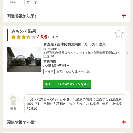
が、な…
匿名
関連情報から探す
みちのく温泉
お気に入
りに追加
3.5点
/ 13 件
青森県 / 西津軽郡深浦町 / みちのく温泉
艫作駅884m
JR五能線舮作駅よりタクシー5分東北自動車道 浪岡ICより
国道101…
営業時間
入浴料金 500円～
日帰り
宿泊
ひとり旅・一人旅
楽天トラベルの宿泊プランを見る
鯵ヶ沢方面から行くと不老不死温泉の隣奥に位置する宿泊温泉
施設です。日帰りも積極的に受け入れている模様。当初、小規模
な施設…
匿名
関連情報から探す