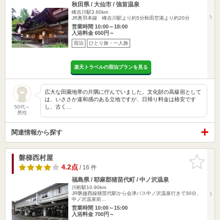
秋田県 / 大仙市 / 強首温泉
峰吉川駅3.60km
JR奥羽本線 峰吉川駅より約5分秋田空港より約20分
営業時間 10:00～18:00
入浴料金 650円～
宿泊
ひとり旅・一人旅
楽天トラベルの宿泊プランを見る
広大な田園地帯の片隅に佇んでいました。文化財の高級宿として
は、いささか違和感のある立地ですが、日帰り料金は格安です
し、古く…
50代～
男性
関連情報から探す
磐梯西村屋
お気に入
りに追加
4.2点
/ 16 件
福島県 / 耶麻郡猪苗代町 / 中ノ沢温泉
川桁駅10.90km
JR磐越西線猪苗代駅から会津バス中ノ沢温泉行きで30分、
中ノ沢温泉前…
営業時間 10:00～15:00
入浴料金 700円～