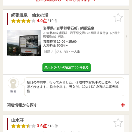
網張温泉 仙女の湯
お気に入
りに追加
4.0点
/ 19 件
岩手県 / 岩手郡雫石町 / 網張温泉
JR東北本線盛岡駅 岩手県交通バス網張温泉行き（小岩井
農場経由）網張…
営業時間 10:00～15:00
入浴料金 500円～
日帰り
ひとり旅・一人旅
楽天トラベルの宿泊プランを見る
祭日の午前中、行ってみました。休暇村本館裏手の山道を、7分
ほど歩きます。脱衣小屋は、男女別。10人ｻｲｽﾞの石組み露天風
呂…
匿名
関連情報から探す
山水荘
お気に入
りに追加
3.6点
/ 18 件