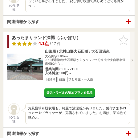
っている事が出来ました。 貸し切り状態で楽しめてとても良か
っ…
40代 男
性
関連情報から探す
あったまりランド深堀（ふかぼり）
お気に入
りに追加
4.1点
/ 17 件
山形県 / 北村山郡大石田町 / 大石田温泉
大石田駅1.80km
JR山形新幹線大石田駅からタクシ-で5分東北中央自動車道
東根ICから…
営業時間 8:00～21:00
入浴料金 500円～
日帰り
宿泊
ひとり旅・一人旅
楽天トラベルの宿泊プランを見る
お風呂場も脱衣場も、綺麗で清潔感がありました。鍵付き無料ロ
ッカーやドライヤーが、完備されていました。お湯は、茶褐色で
熱めと…
40代 女
性
関連情報から探す