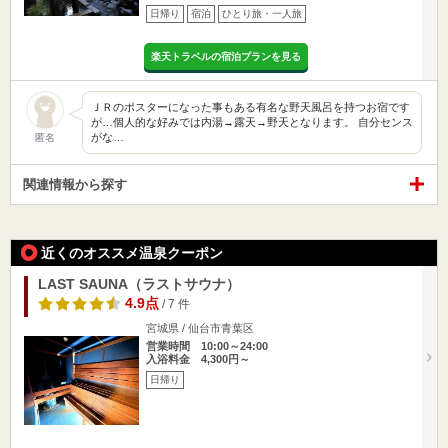
日帰り
宿泊
ひとり旅・一人旅
楽天トラベルの宿泊プランを見る
ＪＲのポスターになった事もある有名な野天風呂を持つお宿です
が…個人的な好みでは内湯→露天→野天となります。 自分センス
がな…
匿名
関連情報から探す
近くのオススメ温泉クーポン
LAST SAUNA（ラストサウナ）
4.9点
/ 7 件
宮城県 / 仙台市青葉区
営業時間 10:00～24:00
入浴料金 4,300円～
日帰り