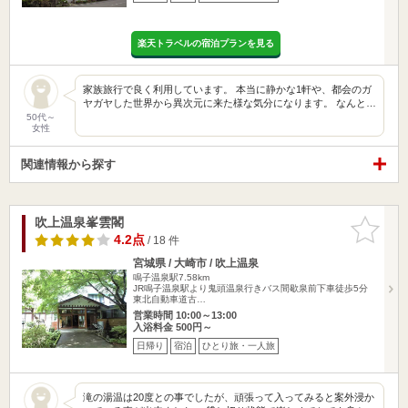
楽天トラベルの宿泊プランを見る
家族旅行で良く利用しています。 本当に静かな1軒や、都会のガ
ヤガヤした世界から異次元に来た様な気分になります。 なんと…
50代～
女性
関連情報から探す
吹上温泉峯雲閣
お気に入
りに追加
4.2点
/ 18 件
宮城県 / 大崎市 / 吹上温泉
鳴子温泉駅7.58km
JR鳴子温泉駅より鬼頭温泉行きバス間歇泉前下車徒歩5分
東北自動車道古…
営業時間 10:00～13:00
入浴料金 500円～
日帰り
宿泊
ひとり旅・一人旅
滝の湯温は20度との事でしたが、頑張って入ってみると案外浸か