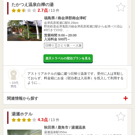
たかつえ温泉白樺の湯
お気に入
りに追加
2.7点
/ 13 件
福島県 / 南会津郡南会津町
会津高原尾瀬口駅8.26km
野岩鉄道会津鬼怒川線会津高原尾瀬口駅から会津バス沼山
峠行きで23分、…
営業時間 9:00～20:00
入浴料金 500円～
日帰り
ひとり旅・一人旅
楽天トラベルの宿泊プランを見る
アストリアホテルの脇に建つ日帰り温泉です。受付に人は常駐し
ておらず、料金箱にお金（宿泊者は入浴券）を投入して利用する
ように…
～10代
男性
関連情報から探す
湯瀬ホテル
お気に入
りに追加
4.3点
/ 13 件
秋田県 / 鹿角市 / 湯瀬温泉
湯瀬温泉駅350m