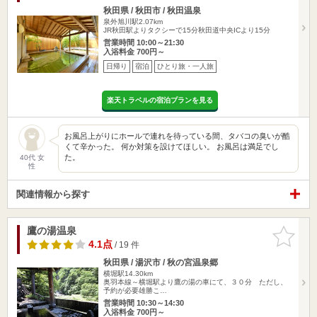
秋田県 / 秋田市 / 秋田温泉
泉外旭川駅2.07km
JR秋田駅よりタクシーで15分秋田道中央ICより15分
営業時間 10:00～21:30
入浴料金 700円～
日帰り
宿泊
ひとり旅・一人旅
楽天トラベルの宿泊プランを見る
お風呂上がりにホールで連れを待っている間、タバコの臭いが酷
くて辛かった。 何か対策を設けてほしい。 お風呂は満足でし
た。
40代 女
性
関連情報から探す
鷹の湯温泉
お気に入
りに追加
4.1点
/ 19 件
秋田県 / 湯沢市 / 秋の宮温泉郷
横堀駅14.30km
奥羽本線～横堀駅より鷹の湯の車にて、３０分 ただし、
予約が必要雄勝こ…
営業時間 10:30～14:30
入浴料金 700円～