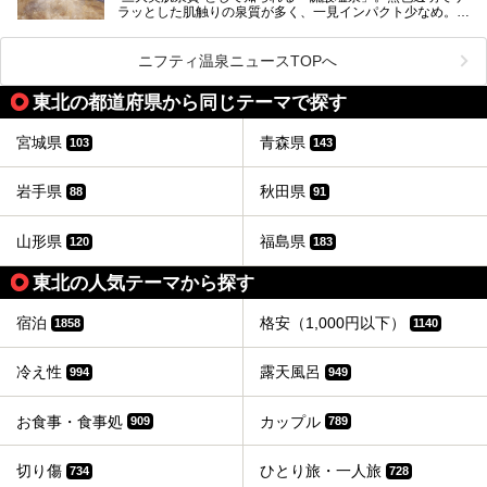
ラッとした肌触りの泉質が多く、一見インパクト少なめ。し
今回はそんな「極楽湯」各店のなかから、東北エリアで注目
かし体の内外から健康になれ、実は非常に効能が高い療養泉
の施設をピックアップし、その魅力をお伝えしたいと思いま
なのです。
す！
ニフティ温泉ニュースTOPへ
特に東北地方は硫酸塩泉の名湯が多いエリア。そこで今回は
───
筆者自ら入浴した中から、日帰り入浴可能な東北6県の硫酸
提供元：株式会社極楽湯【PR】
東北の都道府県から同じテーマで探す
塩泉を厳選。各県1ヶ所の合計6施設をご紹介します。全て
この記事は株式会社極楽湯のPRレポート記事です。
源泉100％かけ流しで、どの温泉を選んでも心身リフレッシ
ュできますよ！
宮城県
青森県
103
143
岩手県
秋田県
88
91
山形県
福島県
120
183
東北の人気テーマから探す
宿泊
格安（1,000円以下）
1858
1140
冷え性
露天風呂
994
949
お食事・食事処
カップル
909
789
切り傷
ひとり旅・一人旅
734
728