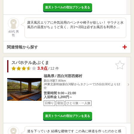
楽天トラベルの宿泊プランを見る
露天風呂エリアに外気浴用のベンチや椅子が欲しい！ サウナと水
風呂の温度がちょうど良く、月1〜2回は必ずお風呂を利用さ…
40代 男
性
関連情報から探す
スパホテルあぶくま
お気に入
りに追加
3.9点
/ 12 件
福島県 / 西白河郡西郷村
新白河駅7.80km
JR東北新幹線新白河駅からタクシーで15分白河ICより12
分
営業時間 9:00～21:00
入浴料金 1,200円～
日帰り
宿泊
ひとり旅・一人旅
楽天トラベルの宿泊プランを見る
道を下っていき 結構な建物です この為に林道を作ったのかと感