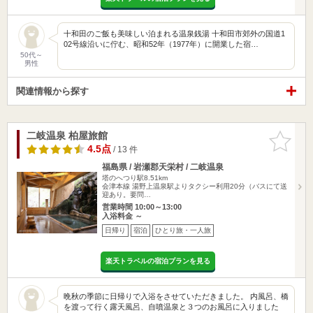
十和田のご飯も美味しい泊まれる温泉銭湯 十和田市郊外の国道1
02号線沿いに佇む、昭和52年（1977年）に開業した宿…
50代～
男性
関連情報から探す
二岐温泉 柏屋旅館
お気に入
りに追加
4.5点
/ 13 件
福島県 / 岩瀬郡天栄村 / 二岐温泉
塔のへつり駅8.51km
会津本線 湯野上温泉駅よりタクシー利用20分（バスにて送
迎あり。要問…
営業時間 10:00～13:00
入浴料金 ～
日帰り
宿泊
ひとり旅・一人旅
楽天トラベルの宿泊プランを見る
晩秋の季節に日帰りで入浴をさせていただきました。 内風呂、橋
を渡って行く露天風呂、自噴温泉と３つのお風呂に入りました