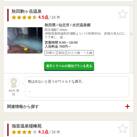
秋田駒ヶ岳温泉
お気に入
りに追加
4.5点
/ 16 件
秋田県 / 仙北市 / 水沢温泉郷
田沢湖駅7.05km
JR秋田新幹線田沢湖駅よりバス利用30分、友情の滝入口に
て下車し、徒…
営業時間 9:00～19:00
入浴料金 700円～
日帰り
宿泊
ひとり旅・一人旅
楽天トラベルの宿泊プランを見る
熊は出ないと思うがワイルドな露天。
…
40代 男
性
関連情報から探す
強首温泉樅峰苑
お気に入
りに追加
4.1点
/ 16 件