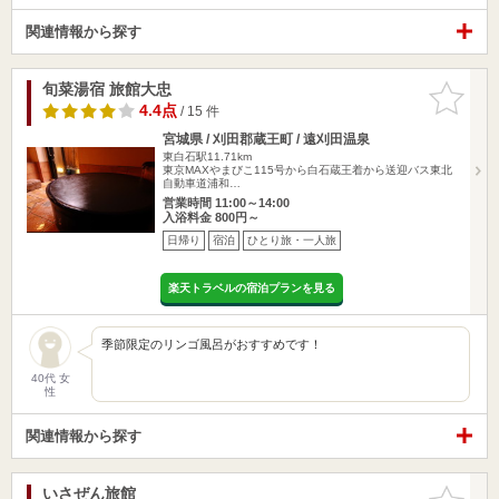
関連情報から探す
旬菜湯宿 旅館大忠
お気に入
りに追加
4.4点
/ 15 件
宮城県 / 刈田郡蔵王町 / 遠刈田温泉
東白石駅11.71km
東京MAXやまびこ115号から白石蔵王着から送迎バス東北
自動車道浦和…
営業時間 11:00～14:00
入浴料金 800円～
日帰り
宿泊
ひとり旅・一人旅
楽天トラベルの宿泊プランを見る
季節限定のリンゴ風呂がおすすめです！
40代 女
性
関連情報から探す
いさぜん旅館
お気に入