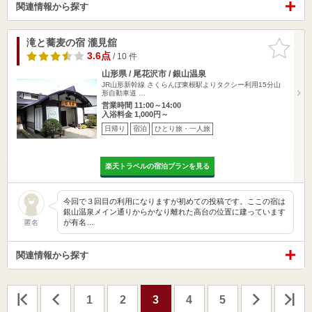
関連情報から探す
滝と蕎麦の宿 瀧見舘
お気に入
りに追加
3.6点
/ 10 件
山形県 / 尾花沢市 / 銀山温泉
JR山形新幹線 さくらんぼ東根駅よりタクシー利用15分山
形自動車道 …
営業時間 11:00～14:00
入浴料金 1,000円～
日帰り
宿泊
ひとり旅・一人旅
楽天トラベルの宿泊プランを見る
今回で３回目の利用になりますが初めての投稿です。ここの宿は
銀山温泉メイン通りからかなり離れた高台の位置に建っています
が有名…
匿名
関連情報から探す
1
2
3
4
5