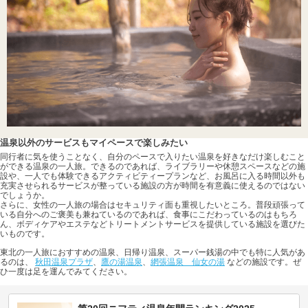
温泉以外のサービスもマイペースで楽しみたい
同行者に気を使うことなく、自分のペースで入りたい温泉を好きなだけ楽しむこと
ができる温泉の一人旅。できるのであれば、ライブラリーや休憩スペースなどの施
設や、一人でも体験できるアクティビティープランなど、お風呂に入る時間以外も
充実させられるサービスが整っている施設の方が時間を有意義に使えるのではない
でしょうか。
さらに、女性の一人旅の場合はセキュリティ面も重視したいところ。普段頑張って
いる自分へのご褒美も兼ねているのであれば、食事にこだわっているのはもちろ
ん、ボディケアやエステなどトリートメントサービスを提供している施設を選びた
いものです。
東北の一人旅におすすめの温泉、日帰り温泉、スーパー銭湯の中でも特に人気があ
るのは、
秋田温泉プラザ
、
鷹の湯温泉
、
網張温泉 仙女の湯
などの施設です。ぜ
ひ一度は足を運んでみてください。