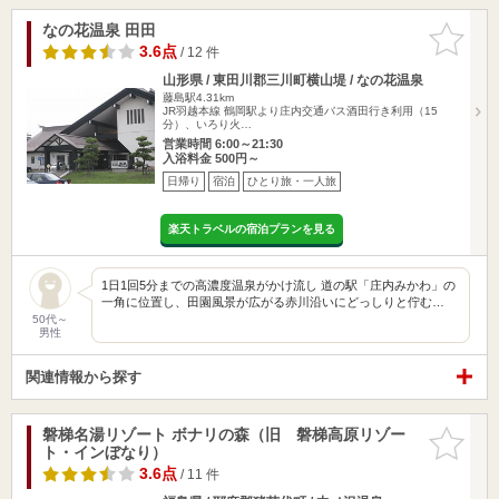
なの花温泉 田田
お気に入
りに追加
3.6点
/ 12 件
山形県 / 東田川郡三川町横山堤 / なの花温泉
藤島駅4.31km
JR羽越本線 鶴岡駅より庄内交通バス酒田行き利用（15
分）、いろり火…
営業時間 6:00～21:30
入浴料金 500円～
日帰り
宿泊
ひとり旅・一人旅
楽天トラベルの宿泊プランを見る
1日1回5分までの高濃度温泉がかけ流し 道の駅「庄内みかわ」の
一角に位置し、田園風景が広がる赤川沿いにどっしりと佇む…
50代～
男性
関連情報から探す
磐梯名湯リゾート ボナリの森（旧 磐梯高原リゾー
お気に入
ト・インぼなり）
りに追加
3.6点
/ 11 件