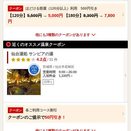
ほどける部屋（120分以上）利用 500円引き
クーポン
【120分】
5,500円
→
5,000円
【180分】
8,300円
→
7,800
円
他にも3種類のクーポンがあります
近くのオススメ温泉クーポン
仙台湯処 サンピアの湯
4.2点
/ 31 件
宮城県 / 仙台市若林区
営業時間 9:00～26:00
入浴料金 1,100円～
日帰り
各ご利用コース割引
クーポン
クーポンのご提示で
50円引き！
他にも1種類のクーポンがあります