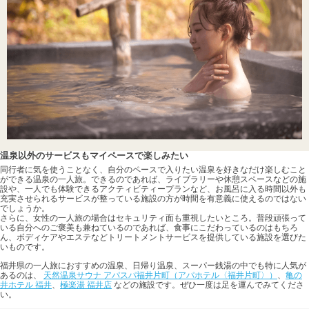
温泉以外のサービスもマイペースで楽しみたい
同行者に気を使うことなく、自分のペースで入りたい温泉を好きなだけ楽しむこと
ができる温泉の一人旅。できるのであれば、ライブラリーや休憩スペースなどの施
設や、一人でも体験できるアクティビティープランなど、お風呂に入る時間以外も
充実させられるサービスが整っている施設の方が時間を有意義に使えるのではない
でしょうか。
さらに、女性の一人旅の場合はセキュリティ面も重視したいところ。普段頑張って
いる自分へのご褒美も兼ねているのであれば、食事にこだわっているのはもちろ
ん、ボディケアやエステなどトリートメントサービスを提供している施設を選びた
いものです。
福井県の一人旅におすすめの温泉、日帰り温泉、スーパー銭湯の中でも特に人気が
あるのは、
天然温泉サウナ アパスパ福井片町（アパホテル〈福井片町〉）
、
亀の
井ホテル 福井
、
極楽湯 福井店
などの施設です。ぜひ一度は足を運んでみてくださ
い。