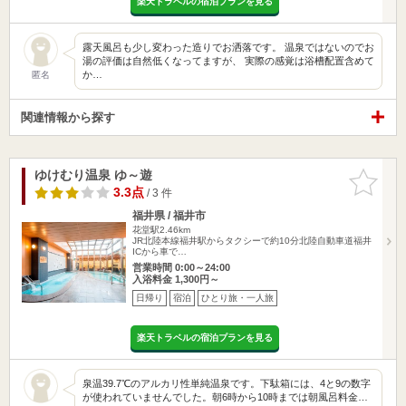
楽天トラベルの宿泊プランを見る
露天風呂も少し変わった造りでお洒落です。 温泉ではないのでお
湯の評価は自然低くなってますが、 実際の感覚は浴槽配置含めて
か…
匿名
関連情報から探す
ゆけむり温泉 ゆ～遊
お気に入
りに追加
3.3点
/ 3 件
福井県 / 福井市
花堂駅2.46km
JR北陸本線福井駅からタクシーで約10分北陸自動車道福井
ICから車で…
営業時間 0:00～24:00
入浴料金 1,300円～
日帰り
宿泊
ひとり旅・一人旅
楽天トラベルの宿泊プランを見る
泉温39.7℃のアルカリ性単純温泉です。下駄箱には、4と9の数字
が使われていませんでした。朝6時から10時までは朝風呂料金…