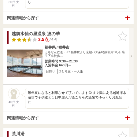
し…
30代 女
性
関連情報から探す
越前水仙の里温泉 波の華
お気に入
りに追加
3.5点
/ 6 件
福井県 / 福井市
えちぜん鉄道・JR 福井駅より京福バス茱崎線利用50分､蒲
生下車徒歩…
営業時間 9:30～21:30
入浴料金 640円～
日帰り
ひとり旅・一人旅
毎年夏になると利用させて頂いています😊 すぐ隣にある越廼海水
浴場で子供達と１日中遊んだ後こちらの温泉でゆっくりお風呂
に…
40代 女
性
関連情報から探す
荒川湯
お気に入