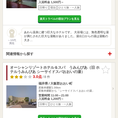
入浴料金 1,500円～
日帰り
宿泊
ひとり旅・一人旅
楽天トラベルの宿泊プランを見る
あわら温泉に建つ巨大なホテルです。 大浴場には、無色透明な湯
が満たされた巨大な湯船がありました。湯出口からの湯は湯船の
大き…
～10代
男性
関連情報から探す
オーシャンリゾートホテル＆スパ うみんぴあ（旧 ホ
お気に入
テルうみんぴあ シーサイドスパおおいの湯）
りに追加
3.0点
/ 8 件
福井県 / 大飯郡おおい町
若狭本郷駅1.06km
若狭本郷駅から「シーサイドスパ おおいの湯」
営業時間 11:00～21:00
入浴料金 1,200円～
日帰り
ひとり旅・一人旅