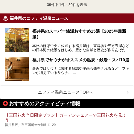
39
件中 1件～30件を表示
福井県のニフティ温泉ニュース
福井県のスーパー銭湯おすすめ15選【2025年最新
版】
本州のほぼ中央に位置する福井県は、東尋坊や三方五湖など
の日本海の絶景をはじめ、豊かな自然と歴史が作りあげた見
どころがたくさんあります。越前がにや若狭ぐじに代表され
る海産物、越前そば、ソースかつ丼などのグルメも人気で
福井県でサウナがオススメの温泉・銭湯・スパ10選
す。
2024年春の北陸新幹線の延伸により、関西地方のみならず
最近ではサウナに関する雑誌や漫画も発売されるなど、ファ
首都圏からもアクセスしやすくなりました。今回は、そんな
ンが増えているサウナ。
福井県でおすすめのスーパー銭湯をご紹介します。
しかしサウナは一口にサウナと言っても、ドライサウナ、ス
チームサウナ、塩サウナなどが存在し、施設によって様々な
こだわりを持つ施設も増えています。
ニフティ温泉ニュースTOPへ
今回はそんな今話題のサウナが楽しめる、福井県内にあるオ
ススメ温泉・銭湯・スパを10件まとめてご紹介します。
おすすめのアクティビティ情報
【三国花火当日限定プラン】ガーデンチェアーで三国花火を見よ
う
福井県坂井市三国町米ケ脇5-11-20