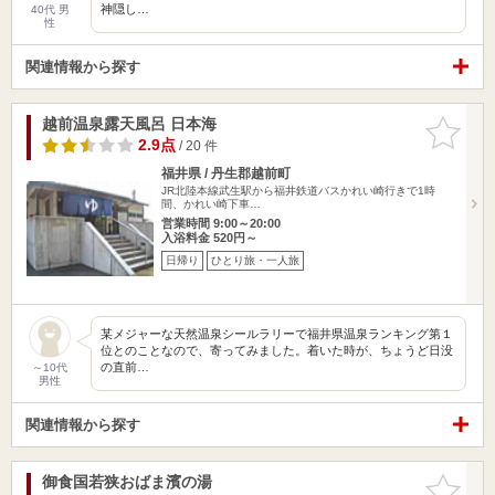
神隠し…
40代 男
性
関連情報から探す
越前温泉露天風呂 日本海
お気に入
りに追加
2.9点
/ 20 件
福井県 / 丹生郡越前町
JR北陸本線武生駅から福井鉄道バスかれい崎行きで1時
間、かれい崎下車…
営業時間 9:00～20:00
入浴料金 520円～
日帰り
ひとり旅・一人旅
某メジャーな天然温泉シールラリーで福井県温泉ランキング第１
位とのことなので、寄ってみました。着いた時が、ちょうど日没
の直前…
～10代
男性
関連情報から探す
御食国若狭おばま濱の湯
お気に入