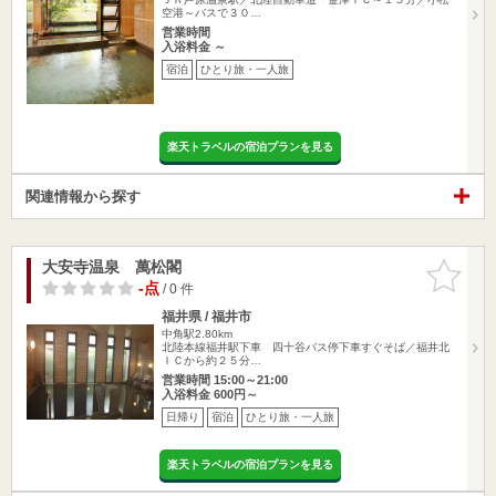
空港～バスで３０…
営業時間
入浴料金 ～
宿泊
ひとり旅・一人旅
楽天トラベルの宿泊プランを見る
関連情報から探す
大安寺温泉 萬松閣
お気に入
りに追加
-点
/ 0 件
福井県 / 福井市
中角駅2.80km
北陸本線福井駅下車 四十谷バス停下車すぐそば／福井北
ＩＣから約２５分…
営業時間 15:00～21:00
入浴料金 600円～
日帰り
宿泊
ひとり旅・一人旅
楽天トラベルの宿泊プランを見る