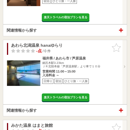
宿泊
ひとり旅・一人旅
楽天トラベルの宿泊プランを見る
関連情報から探す
あわら北潟温泉 hanaゆらり
お気に入
りに追加
-点
/ 0 件
福井県 / あわら市 / 芦原温泉
細呂木駅3.23km
ＪＲ北陸本線「芦原温泉駅」より車で１０分
営業時間 11:00～15:00
入浴料金 ～
日帰り
宿泊
ひとり旅・一人旅
楽天トラベルの宿泊プランを見る
関連情報から探す
みかた温泉 はまと旅館
お気に入
りに追加