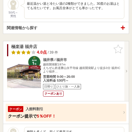
最近温かい湯と冷たい湯の2種類ができました。30度のお湯はと
ても冷たいです。お風呂全体がとても寒かったです。
50代～
男性
関連情報から探す
極楽湯 福井店
お気に入
りに追加
4.0点
/ 39 件
福井県 / 福井市
越前開発駅197m
えちぜん鉄道勝山永平寺線 越前開発駅より徒歩3分 福井IC
より福井…
営業時間 9:00～26:00
入浴料金 530円～
日帰り
ひとり旅・一人旅
クーポンあり
入館料割引
クーポン
クーポン提示で
5％OFF！
種類も多くて、安くて最高です