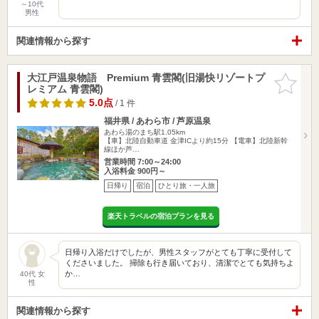
～10代
男性
関連情報から探す
大江戸温泉物語 Premium 青雲閣(旧湯快リゾートプ
お気に入
レミアム 青雲閣)
りに追加
5.0点
/ 1 件
福井県 / あわら市 / 芦原温泉
あわら湯のまち駅1.05km
【車】北陸自動車道 金津ICより約15分 【電車】北陸新幹
線ほか芦…
営業時間 7:00～24:00
入浴料金 900円～
日帰り
宿泊
ひとり旅・一人旅
楽天トラベルの宿泊プランを見る
日帰り入浴だけでしたが、男性スタッフがとても丁寧に受付して
くださいました。 掃除も行き届いており、清潔でとても気持ちよ
か…
40代 女
性
関連情報から探す