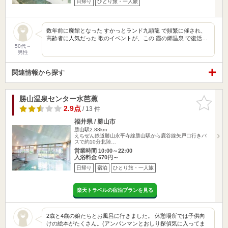
日帰り
ひとり旅・一人旅
数年前に廃館となった すかっとランド九頭龍 で頻繁に催され、
高齢者に人気だった 歌のイベントが、この 霞の郷温泉 で復活…
50代～
男性
関連情報から探す
勝山温泉センター水芭蕉
お気に入
りに追加
2.9点
/ 13 件
福井県 / 勝山市
勝山駅2.88km
えちぜん鉄道勝山永平寺線勝山駅から鹿谷線矢戸口行きバ
スで約10分北陸…
営業時間 10:00～22:00
入浴料金 670円～
日帰り
宿泊
ひとり旅・一人旅
楽天トラベルの宿泊プランを見る
2歳と4歳の娘たちとお風呂に行きました。 休憩場所では子供向
けの絵本がたくさん。(アンパンマンとおしり探偵気に入ってま