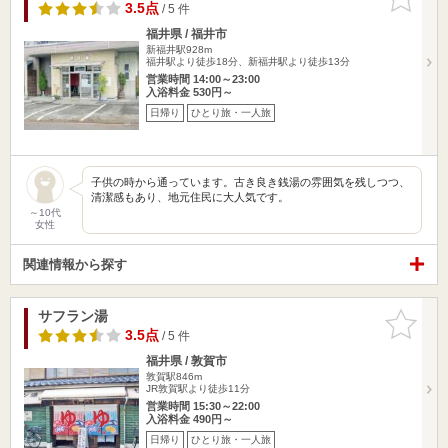
りに追加
3.5点
/ 5 件
福井県 / 福井市
新福井駅928m
福井駅より徒歩18分、新福井駅より徒歩13分
営業時間 14:00～23:00
入浴料金 530円～
日帰り
ひとり旅・一人旅
子供の時から通っています。古き良き銭湯の雰囲気を残しつつ、
清潔感もあり、地元住民に大人気です。
～10代
女性
関連情報から探す
サフラン湯
お気に入
りに追加
3.5点
/ 5 件
福井県 / 敦賀市
敦賀駅846m
JR敦賀駅より徒歩11分
営業時間 15:30～22:00
入浴料金 490円～
日帰り
ひとり旅・一人旅