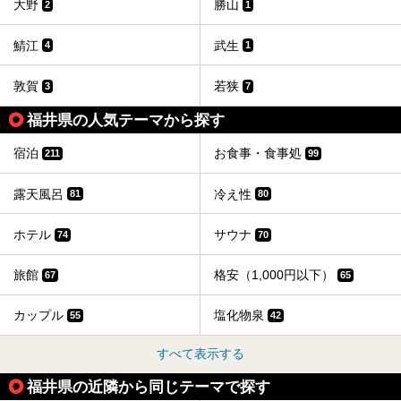
大野
勝山
2
1
鯖江
武生
4
1
敦賀
若狭
3
7
福井県の人気テーマから探す
宿泊
お食事・食事処
211
99
露天風呂
冷え性
81
80
ホテル
サウナ
74
70
旅館
格安（1,000円以下）
67
65
カップル
塩化物泉
55
42
すべて表示する
福井県の近隣から同じテーマで探す