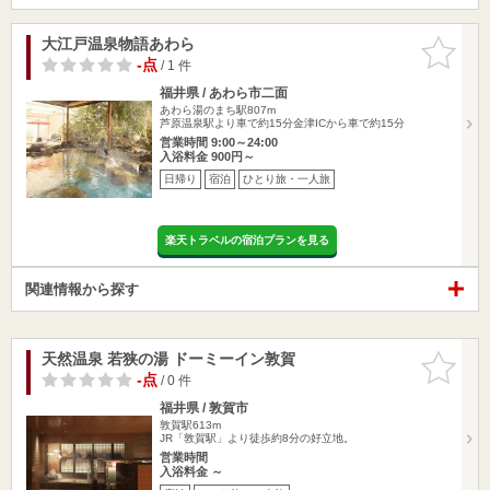
大江戸温泉物語あわら
お気に入
りに追加
-点
/ 1 件
福井県 / あわら市二面
あわら湯のまち駅807m
芦原温泉駅より車で約15分金津ICから車で約15分
営業時間 9:00～24:00
入浴料金 900円～
日帰り
宿泊
ひとり旅・一人旅
楽天トラベルの宿泊プランを見る
関連情報から探す
天然温泉 若狭の湯 ドーミーイン敦賀
お気に入
りに追加
-点
/ 0 件
福井県 / 敦賀市
敦賀駅613m
JR「敦賀駅」より徒歩約8分の好立地。
営業時間
入浴料金 ～