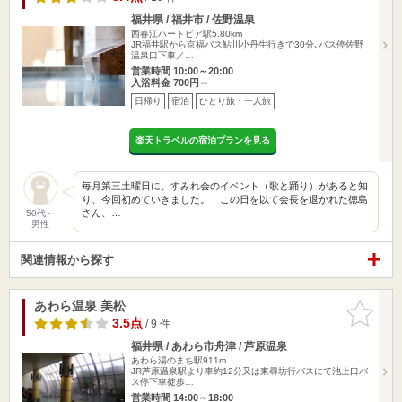
福井県 / 福井市 / 佐野温泉
西春江ハートピア駅5.80km
JR福井駅から京福バス鮎川小丹生行きで30分､バス停佐野
温泉口下車／…
営業時間 10:00～20:00
入浴料金 700円～
日帰り
宿泊
ひとり旅・一人旅
楽天トラベルの宿泊プランを見る
毎月第三土曜日に、すみれ会のイベント（歌と踊り）があると知
り、今回初めていきました。 この日を以て会長を退かれた徳島
さん、…
50代～
男性
関連情報から探す
あわら温泉 美松
お気に入
りに追加
3.5点
/ 9 件
福井県 / あわら市舟津 / 芦原温泉
あわら湯のまち駅911m
JR芦原温泉駅より車約12分又は東尋坊行バスにて池上口バ
ス停下車徒歩…
営業時間 14:00～18:00