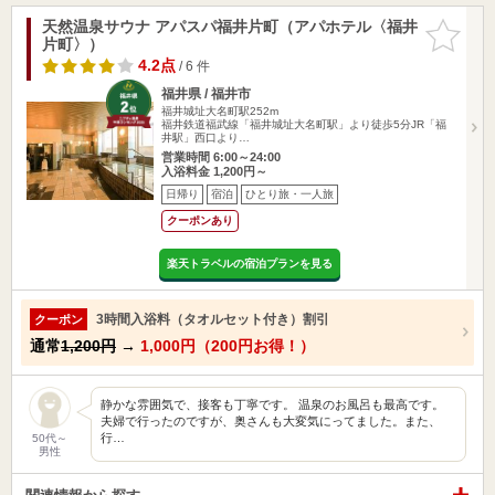
天然温泉サウナ アパスパ福井片町（アパホテル〈福井
お気に入
片町〉）
りに追加
4.2点
/ 6 件
福井県 / 福井市
福井城址大名町駅252m
福井鉄道福武線「福井城址大名町駅」より徒歩5分JR「福
井駅」西口より…
営業時間 6:00～24:00
入浴料金 1,200円～
日帰り
宿泊
ひとり旅・一人旅
クーポンあり
楽天トラベルの宿泊プランを見る
3時間入浴料（タオルセット付き）割引
クーポン
通常
1,200円
→
1,000円（200円お得！）
静かな雰囲気で、接客も丁寧です。 温泉のお風呂も最高です。
夫婦で行ったのですが、奥さんも大変気にってました。また、
行…
50代～
男性