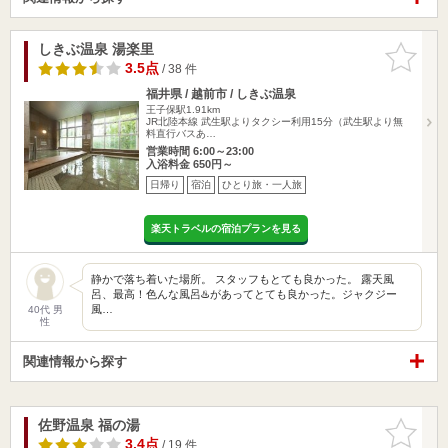
しきぶ温泉 湯楽里
お気に入
りに追加
3.5点
/ 38 件
福井県 / 越前市 / しきぶ温泉
王子保駅1.91km
JR北陸本線 武生駅よりタクシー利用15分（武生駅より無
料直行バスあ…
営業時間 6:00～23:00
入浴料金 650円～
日帰り
宿泊
ひとり旅・一人旅
楽天トラベルの宿泊プランを見る
静かで落ち着いた場所。 スタッフもとても良かった。 露天風
呂、最高！色んな風呂♨️があってとても良かった。ジャクジー
風…
40代 男
性
関連情報から探す
佐野温泉 福の湯
お気に入
りに追加
3.4点
/ 19 件