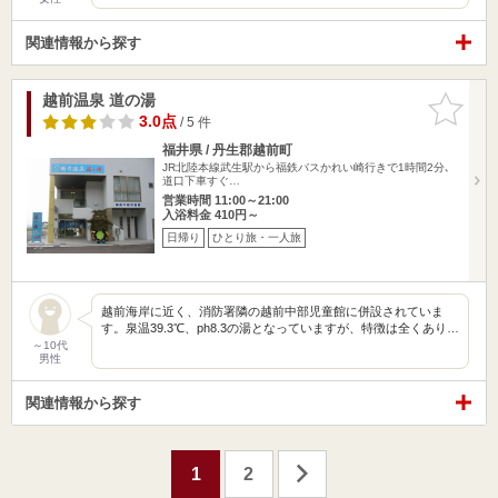
関連情報から探す
越前温泉 道の湯
お気に入
りに追加
3.0点
/ 5 件
福井県 / 丹生郡越前町
JR北陸本線武生駅から福鉄バスかれい崎行きで1時間2分､
道口下車すぐ…
営業時間 11:00～21:00
入浴料金 410円～
日帰り
ひとり旅・一人旅
越前海岸に近く、消防署隣の越前中部児童館に併設されていま
す。泉温39.3℃、ph8.3の湯となっていますが、特徴は全くあり…
～10代
男性
関連情報から探す
1
2