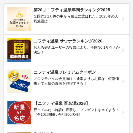
第20回ニフティ温泉年間ランキング2025
全国約2.2万件の中から頂点に選ばれた、2025年の人
気施設は…
ニフティ温泉 サウナランキング2026
おふろ好きユーザーの投票により、全国No.1サウナが
決定！
ニフティ温泉プレミアムクーポン
ノジマモバイル会員向け 通常よりもお得な「特別価
格」で人気の温泉を満喫できる！
【ニフティ温泉 百名湯2026】
行ってみたい施設に投票してプレゼントを当てよう！
（全10回開催 / 合計260名様）