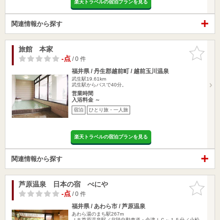
楽天トラベルの宿泊プランを見る
関連情報から探す
旅館 本家
お気に入
りに追加
-点
/ 0 件
福井県 / 丹生郡越前町 / 越前玉川温泉
武生駅19.61km
武生駅からバスで40分。
営業時間
入浴料金 ～
宿泊
ひとり旅・一人旅
楽天トラベルの宿泊プランを見る
関連情報から探す
芦原温泉 日本の宿 べにや
お気に入
りに追加
-点
/ 0 件
福井県 / あわら市 / 芦原温泉
あわら湯のまち駅267m
ＪＲ芦原温泉駅／北陸自動車道・金津ＩＣ～１５分／小松