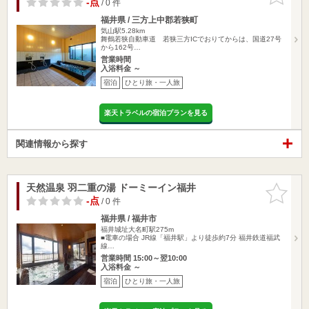
-点
/ 0 件
福井県 / 三方上中郡若狭町
気山駅5.28km
舞鶴若狭自動車道 若狭三方ICでおりてからは、国道27号
から162号…
営業時間
入浴料金 ～
宿泊
ひとり旅・一人旅
楽天トラベルの宿泊プランを見る
関連情報から探す
天然温泉 羽二重の湯 ドーミーイン福井
お気に入
りに追加
-点
/ 0 件
福井県 / 福井市
福井城址大名町駅275m
■電車の場合 JR線「福井駅」より徒歩約7分 福井鉄道福武
線…
営業時間 15:00～翌10:00
入浴料金 ～
宿泊
ひとり旅・一人旅