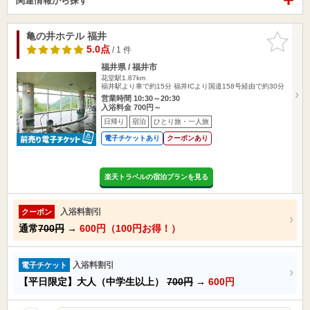
関連情報から探す
亀の井ホテル 福井
お気に入
りに追加
5.0点
/ 1 件
福井県 / 福井市
花堂駅1.87km
福井駅より車で約15分 福井ICより国道158号経由で約30分
営業時間 10:30～20:30
入浴料金 700円～
日帰り
宿泊
ひとり旅・一人旅
電子チケットあり
クーポンあり
楽天トラベルの宿泊プランを見る
入浴料割引
クーポン
通常
700円
→
600円（100円お得！）
入浴料割引
電子チケット
【平日限定】大人（中学生以上）
700円
→
600円