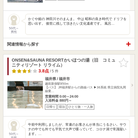
かぐや姫の 神田川そのまんま。 中は 昭和の良き時代で ドリフを
思い出す。 後世に残して頂きたい文化遺産です。 風呂…
50代～
男性
関連情報から探す
ONSEN&SAUNA RESORTかいほつの湯（旧 コミュ
お気に入
ニティリゾート リライム）
りに追加
3.8点
/ 5 件
福井県 / 福井市
越前新保駅850m
【バス】 JR福井駅からの路線バス ▶36系統 県立病院丸岡
線乗…
営業時間 0:00～24:00
入浴料金 880円～
日帰り
宿泊
ひとり旅・一人旅
午前中利用しましたが、常連のお客さんが本当にうるさい。サウ
ナの中でも外でも平気で大声で喋っていて、コロナ渦で常識疑い
ます。…
50代～
女性