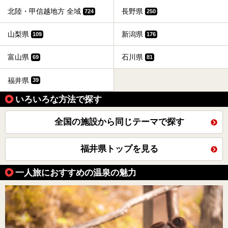
北陸・甲信越地方 全域
長野県
724
250
山梨県
新潟県
109
176
富山県
石川県
69
81
福井県
39
いろいろな方法で探す
全国の施設から同じテーマで探す
福井県トップを見る
一人旅におすすめの温泉の魅力