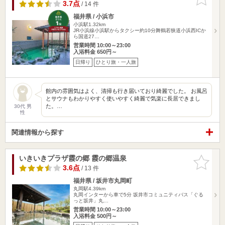
りに追加
3.7点
/ 14 件
福井県 / 小浜市
小浜駅1.32km
JR小浜線小浜駅からタクシー約10分舞鶴若狭道小浜西ICか
ら国道27…
営業時間 10:00～23:00
入浴料金 650円～
日帰り
ひとり旅・一人旅
館内の雰囲気はよく、清掃も行き届いており綺麗でした。 お風呂
とサウナもわかりやすく使いやすく綺麗で気楽に長居できまし
た。…
30代 男
性
関連情報から探す
いきいきプラザ霞の郷 霞の郷温泉
お気に入
りに追加
3.6点
/ 13 件
福井県 / 坂井市丸岡町
丸岡駅4.39km
丸岡インターから車で5分 坂井市コミュニティバス「ぐる
っと坂井」丸…
営業時間 10:00～23:00
入浴料金 500円～