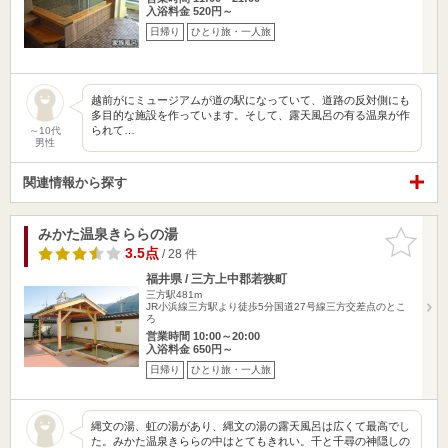
入浴料金 520円～
日帰り
ひとり旅・一人旅
越前がにミュージアムが道の駅になっていて、道路の反対側にも
多目的な施設を作っています。そして、露天風呂の有る温泉が作
られて…
～10代
男性
関連情報から探す
みかた温泉きららの湯
お気に入
りに追加
3.5点
/ 28 件
福井県 / 三方上中郡若狭町
三方駅481m
JR小浜線三方駅より徒歩5分国道27号線三方交差点のとこ
ろ
営業時間 10:00～20:00
入浴料金 650円～
日帰り
ひとり旅・一人旅
縄文の湯、虹の湯があり、縄文の湯の露天風呂は広くて最高でし
た。みかた温泉きららの中はとてもきれい。千と千尋の神隠しの