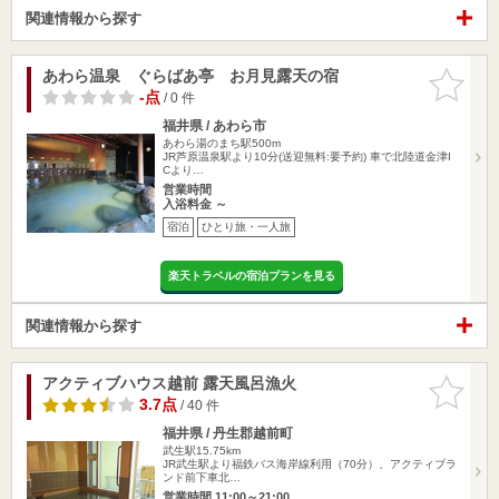
関連情報から探す
あわら温泉 ぐらばあ亭 お月見露天の宿
お気に入
りに追加
-点
/ 0 件
福井県 / あわら市
あわら湯のまち駅500m
JR芦原温泉駅より10分(送迎無料:要予約) 車で北陸道金津I
Cより…
営業時間
入浴料金 ～
宿泊
ひとり旅・一人旅
楽天トラベルの宿泊プランを見る
関連情報から探す
アクティブハウス越前 露天風呂漁火
お気に入
りに追加
3.7点
/ 40 件
福井県 / 丹生郡越前町
武生駅15.75km
JR武生駅より福鉄バス海岸線利用（70分）、アクティブラ
ンド前下車北…
営業時間 11:00～21:00