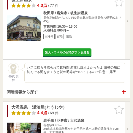
りに追加
4.3点
/ 77 件
秋田県 / 鹿角市 / 後生掛温泉
鹿角花輪駅からバスで50分東北自動車道鹿角八幡平ICより
45分
営業時間 10:30～15:00
入浴料金 800円～
日帰り
宿泊
湯治
楽天トラベルの宿泊プランを見る
バスに揺らり揺られて数時間 箱蒸し風呂よかったよ 浴槽の底に
沈んでる泥をすくうと髪の毛等がついてくるので注意！ 露天…
40代 男
性
関連情報から探す
大沢温泉 湯治屋(とうじや）
お気に入
りに追加
4.4点
/ 69 件
岩手県 / 花巻市 / 大沢温泉
花巻駅9.43km
JR東北本線花巻駅から岩手県交通バス新鉛温泉行きで26
分、大沢温泉下…