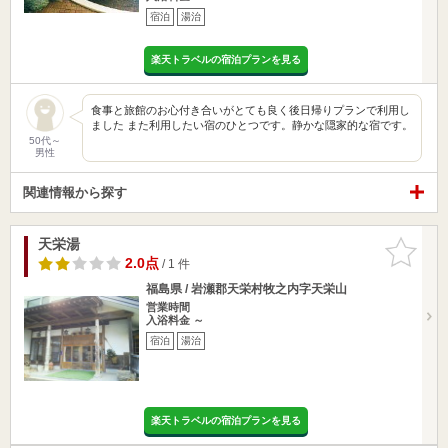
宿泊
湯治
楽天トラベルの宿泊プランを見る
食事と旅館のお心付き合いがとても良く後日帰りプランで利用し
ました また利用したい宿のひとつです。静かな隠家的な宿です。
50代～
男性
関連情報から探す
天栄湯
お気に入
りに追加
2.0点
/ 1 件
福島県 / 岩瀬郡天栄村牧之内字天栄山
営業時間
入浴料金 ～
宿泊
湯治
楽天トラベルの宿泊プランを見る