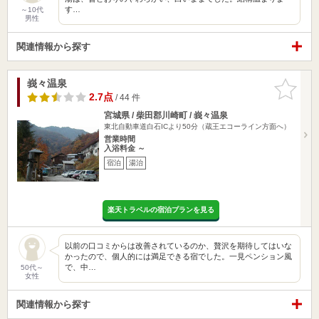
す…
～10代
男性
関連情報から探す
峩々温泉
お気に入
りに追加
2.7点
/ 44 件
宮城県 / 柴田郡川崎町 / 峩々温泉
東北自動車道白石ICより50分（蔵王エコーライン方面へ）
営業時間
入浴料金 ～
宿泊
湯治
楽天トラベルの宿泊プランを見る
以前の口コミからは改善されているのか、贅沢を期待してはいな
かったので、個人的には満足できる宿でした。一見ペンション風
で、中…
50代～
女性
関連情報から探す