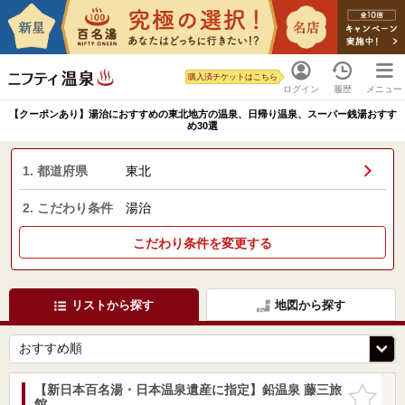
購入済チケットはこちら
ログイン
履歴
メニュー
【クーポンあり】湯治におすすめの東北地方の温泉、日帰り温泉、スーパー銭湯おすす
め30選
1. 都道府県
東北
2. こだわり条件
湯治
こだわり条件を変更する
リストから探す
地図から探す
【新日本百名湯・日本温泉遺産に指定】鉛温泉 藤三旅
お気に入
館
りに追加