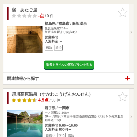
宿 あたご屋
お気に入
りに追加
-点
/ 0 件
福島県 / 福島市 / 飯坂温泉
飯坂温泉駅201m
飯坂温泉駅より徒歩3分
営業時間
入浴料金 ～
宿泊
湯治
楽天トラベルの宿泊プランを見る
関連情報から探す
須川高原温泉（すかわこうげんおんせん）
お気に入
りに追加
4.5点
/ 58 件
岩手県 / 一関市
一ノ関駅32.40km
JR一ノ関駅下車岩手県交通路線(定期)バス約９０分東北自
動車道一関I…
営業時間 9:00～16:00
入浴料金 800円～
日帰り
宿泊
湯治