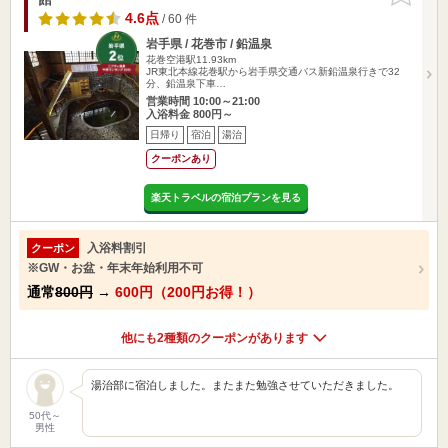
4.6点
/ 60 件
岩手県 / 花巻市 / 鉛温泉
花巻空港駅11.93km
JR東北本線花巻駅から岩手県交通バス新鉛温泉行きで32
分、鉛温泉下車…
営業時間 10:00～21:00
入浴料金 800円～
日帰り
宿泊
湯治
クーポンあり
楽天トラベルの宿泊プランを見る
入浴料割引
クーポン
※GW・お盆・年末年始利用不可
通常
800円
→
600円（200円お得！）
他にも2種類のクーポンがあります
湯治部に宿泊しました。またまた勉強させていただきました。
50代～
男性