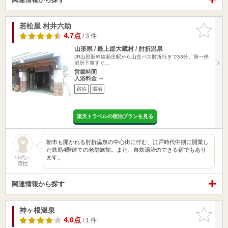
若松屋 村井六助
お気に入
りに追加
4.7点
/ 3 件
山形県 / 最上郡大蔵村 / 肘折温泉
JR山形新幹線新庄駅から山交バス肘折行きで53分、第一停
留所下車すぐ…
営業時間
入浴料金 ～
宿泊
湯治
楽天トラベルの宿泊プランを見る
朝市も開かれる肘折温泉の中心街に佇む、江戸時代中期に開業し
た鉄筋4階建ての老舗旅館。また、自炊湯治のできる宿でもあり
ます。…
50代～
男性
関連情報から探す
神ヶ根温泉
お気に入
りに追加
4.0点
/ 1 件