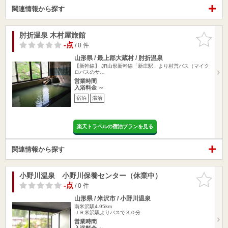
関連情報から探す
肘折温泉 木村屋旅館
お気に入
りに追加
-点
/ 0 件
山形県 / 最上郡大蔵村 / 肘折温泉
【新幹線】 JR山形新幹線「新庄駅」より村営バス（マイク
ロバスのサ…
営業時間
入浴料金 ～
宿泊
湯治
楽天トラベルの宿泊プランを見る
関連情報から探す
小野川温泉 小野川保養センター（休業中）
お気に入
りに追加
-点
/ 0 件
山形県 / 米沢市 / 小野川温泉
南米沢駅4.95km
ＪＲ米沢駅よりバスで３０分
営業時間
入浴料金 ～