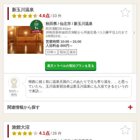
新玉川温泉
お気に入
りに追加
4.6点
/ 33 件
秋田県 / 仙北市 / 新玉川温泉
田沢湖駅28.91km
JR秋田新幹線田沢湖駅から羽後交通バス八幡平頂上行きで
1時間10分、…
営業時間 10:00～15:00
入浴料金 800円～
日帰り
宿泊
湯治
楽天トラベルの宿泊プランを見る
帰路に就く前に温泉天国のこのあたりで立ち寄り湯を、、と思っ
ていたら、玉川温泉宿泊者は新玉川温泉にも入浴できるというの
で来訪…
50代～
男性
関連情報から探す
旅館大沼
お気に入
りに追加
4.1点
/ 26 件