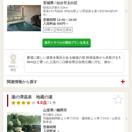
宮城県 / 仙台市太白区
陸前白沢駅4.02km
県道131号経由 JR仙台駅より西道路を通り約23km(約30
分）…
営業時間 12:00～18:00
入浴料金 600円～
日帰り
宿泊
湯治
楽天トラベルの宿泊プランを見る
夏場に嬉しい源泉水風呂がある秘湯の宿 秋保温泉から名取川を3.
5kmほど遡った上流の二口峡谷県立自然公園に佇む、静か…
50代～
男性
関連情報から探す
湯の澤温泉 地蔵の湯
お気に入
りに追加
4.0点
/ 1 件
山形県 / 鶴岡市
狩川駅5.15km
羽越線鶴岡駅より車で25分・藤島駅より車で10分 / 山形自
動車道 …
営業時間
入浴料金 ～