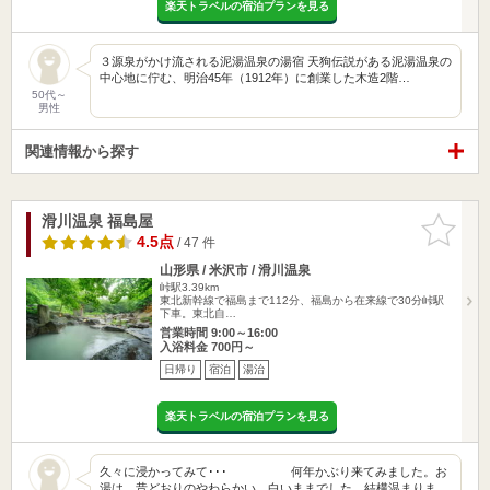
楽天トラベルの宿泊プランを見る
３源泉がかけ流される泥湯温泉の湯宿 天狗伝説がある泥湯温泉の
中心地に佇む、明治45年（1912年）に創業した木造2階…
50代～
男性
関連情報から探す
滑川温泉 福島屋
お気に入
りに追加
4.5点
/ 47 件
山形県 / 米沢市 / 滑川温泉
峠駅3.39km
東北新幹線で福島まで112分、福島から在来線で30分峠駅
下車。東北自…
営業時間 9:00～16:00
入浴料金 700円～
日帰り
宿泊
湯治
楽天トラベルの宿泊プランを見る
久々に浸かってみて･･･ 何年かぶり来てみました。お
湯は、昔どおりのやわらかい、白いままでした。結構温まりま