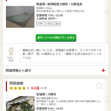
青森県 / 南津軽郡大鰐町 / 大鰐温泉
長峰駅1.36km
東北自動車道 碇ヶ関ICより国道7号線を6分
営業時間 7:00～21:00
入浴料金 300円～
日帰り
宿泊
湯治
楽天トラベルの宿泊プランを見る
建物は古い感じでしたが、清潔感のる部屋で、ライダーの方々が
多い様子、憩いの場所のようで、一般客でも溶け込めるアットホ
ームな…
50代～
男性
関連情報から探す
阿部旅館
お気に入
りに追加
4.2点
/ 4 件
宮城県 / 大崎市
鳴子御殿湯駅625m
陸羽東線でお越しのお客様は最寄り駅が鳴子御殿湯駅にな
り、駅から当館ま…
営業時間 9:00～14:00