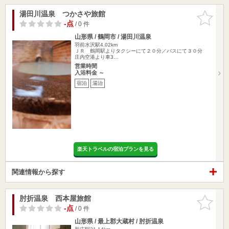
湯田川温泉 つかさや旅館
お気に入
りに追加
-点
/ 0 件
山形県 / 鶴岡市 / 湯田川温泉
羽前水沢駅4.02km
ＪＲ 鶴岡駅よりタクシーにて２０分／バスにて３０分
庄内空港より車3…
営業時間
入浴料金 ～
宿泊
湯治
楽天トラベルの宿泊プランを見る
関連情報から探す
肘折温泉 西本屋旅館
お気に入
りに追加
-点
/ 0 件
山形県 / 最上郡大蔵村 / 肘折温泉