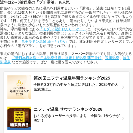
近年は2～3泊程度の「プチ湯治」も人気
病気やケガの療養のために温泉を利用するという「湯治」。過去には短くても1週
間、長ければ数カ月という期間温泉地に滞在するのが一般的でしたが、生活様式が
変化した現代は2～3日の利用を高頻度で繰り返すスタイルが主流になっているよう
です。1日に何度も入浴を行うこともあり、湯当たりしないよう泉質的には単純温
泉のように刺激の少ないものが理想的だといわれています。
神奈川県南足柄市にある
「モダン湯治 おんりーゆー」
は、その名のとおり現代的な
湯治にピッタリな施設。宿泊利用の際はチェックイン前後の入浴も可能で、身体に
優しい森林露天風呂のぬる湯やサウナを利用することができます。また、山梨県甲
斐市にある
「竜王ラドン温泉 湯～とぴあ」
では、連泊利用を想定したリーズナブル
な料金の「湯治プラン」をが用意されています。
東北の湯治におすすめの温泉、日帰り温泉、スーパー銭湯の中でも特に人気がある
のは、
【新日本百名湯・日本温泉遺産に指定】鉛温泉 藤三旅館
、
玉川温泉
、
後生
掛温泉
などの施設です。ぜひ一度は足を運んでみてください。
第20回ニフティ温泉年間ランキング2025
全国約2.2万件の中から頂点に選ばれた、2025年の人
気施設は…
ニフティ温泉 サウナランキング2026
おふろ好きユーザーの投票により、全国No.1サウナが
決定！