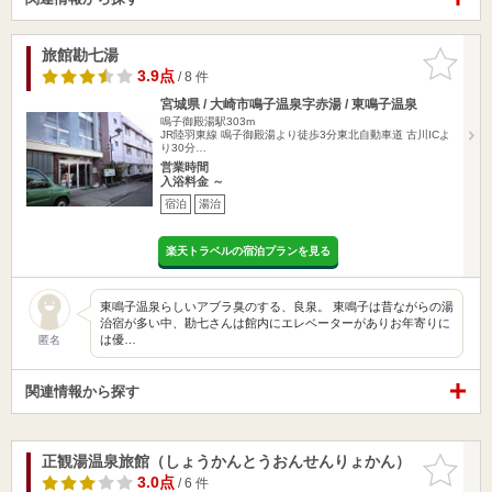
旅館勘七湯
お気に入
りに追加
3.9点
/ 8 件
宮城県 / 大崎市鳴子温泉字赤湯 / 東鳴子温泉
鳴子御殿湯駅303m
JR陸羽東線 鳴子御殿湯より徒歩3分東北自動車道 古川ICよ
り30分…
営業時間
入浴料金 ～
宿泊
湯治
楽天トラベルの宿泊プランを見る
東鳴子温泉らしいアブラ臭のする、良泉。 東鳴子は昔ながらの湯
治宿が多い中、勘七さんは館内にエレベーターがありお年寄りに
は優…
匿名
関連情報から探す
正観湯温泉旅館（しょうかんとうおんせんりょかん）
お気に入
りに追加
3.0点
/ 6 件