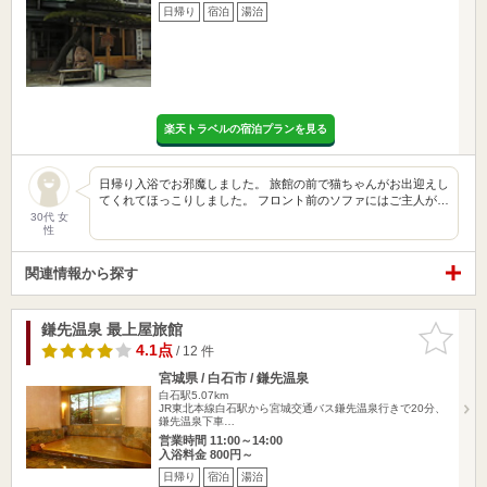
日帰り
宿泊
湯治
楽天トラベルの宿泊プランを見る
日帰り入浴でお邪魔しました。 旅館の前で猫ちゃんがお出迎えし
てくれてほっこりしました。 フロント前のソファにはご主人が…
30代 女
性
関連情報から探す
鎌先温泉 最上屋旅館
お気に入
りに追加
4.1点
/ 12 件
宮城県 / 白石市 / 鎌先温泉
白石駅5.07km
JR東北本線白石駅から宮城交通バス鎌先温泉行きで20分、
鎌先温泉下車…
営業時間 11:00～14:00
入浴料金 800円～
日帰り
宿泊
湯治