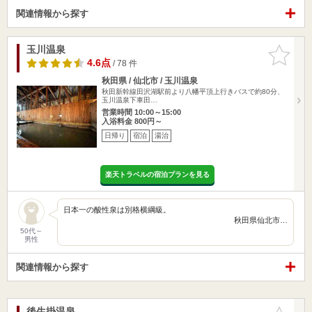
関連情報から探す
玉川温泉
お気に入
りに追加
4.6点
/ 78 件
秋田県 / 仙北市 / 玉川温泉
秋田新幹線田沢湖駅前より八幡平頂上行きバスで約80分、
玉川温泉下車田…
営業時間 10:00～15:00
入浴料金 800円～
日帰り
宿泊
湯治
楽天トラベルの宿泊プランを見る
日本一の酸性泉は別格横綱級。
秋田県仙北市…
50代～
男性
関連情報から探す
後生掛温泉
お気に入