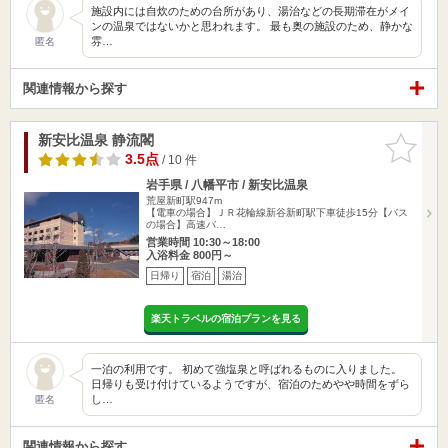
施設内には自炊のための台所があり、湯治などの長期滞在がメイ
ンの温泉ではないかと思われます。 最も奥の施設のため、静かな
雰…
匿名
関連情報から探す
新安比温泉 静流閣
お気に入
りに追加
3.5点
/ 10 件
岩手県 / 八幡平市 / 新安比温泉
荒屋新町駅947m
【電車の場合】ＪＲ花輪線新谷新町駅下車徒歩15分【バス
の場合】高速バ…
営業時間 10:30～18:00
入浴料金 800円～
日帰り
宿泊
湯治
楽天トラベルの宿泊プランを見る
一泊の利用です。 初めて強塩泉と呼ばれるものに入りました。
日帰りも受け付けているようですが、宿泊のためやや時間をずら
し…
匿名
関連情報から探す