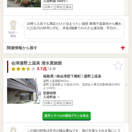
入浴料金 500円～
日帰り
宿泊
湯治
日帰り入浴でも満足だけど泊まりたい湯宿 東鳴子温泉街から離れ
た江合川の対岸に佇む、木造2階建ての小さな湯治宿。平日の…
50代～
男性
関連情報から探す
会津湯野上温泉 清水屋旅館
お気に入
りに追加
3.7点
/ 4 件
福島県 / 南会津郡下郷町 / 湯野上温泉
湯野上温泉駅902m
湯野上温泉駅より徒歩12分、送迎あり東北自動車道白河IC
より60分。…
営業時間
入浴料金 ～
日帰り
宿泊
湯治
楽天トラベルの宿泊プランを見る
この宿の特色は年月の積み重ねです。宿の方達もそれを気にして