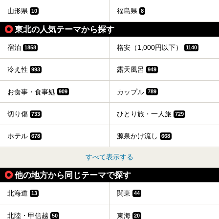
山形県
福島県
10
8
東北の人気テーマから探す
宿泊
格安（1,000円以下）
1858
1140
冷え性
露天風呂
993
949
お食事・食事処
カップル
909
789
切り傷
ひとり旅・一人旅
733
729
ホテル
源泉かけ流し
678
668
すべて表示する
他の地方から同じテーマで探す
北海道
関東
13
44
北陸・甲信越
東海
50
20