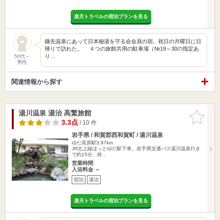
楽天トラベルの宿泊プランを見る
鎌先温泉にあって日本秘湯を守る会会員の宿。祝日の月曜日に日
帰りで訪れた。 ４つの旅館共用の駐車場（№19～30の指定あ
り…
50代～
男性
関連情報から探す
湯川温泉 湯治 高繁旅館
お気に入
りに追加
3.3点
/ 10 件
岩手県 / 和賀郡西和賀町 / 湯川温泉
ゆだ高原駅3.97km
JR北上線ほっとゆだ駅下車。岩手県交通バス湯川温泉行き
で約15分、終…
営業時間
入浴料金 ～
宿泊
湯治
楽天トラベルの宿泊プランを見る