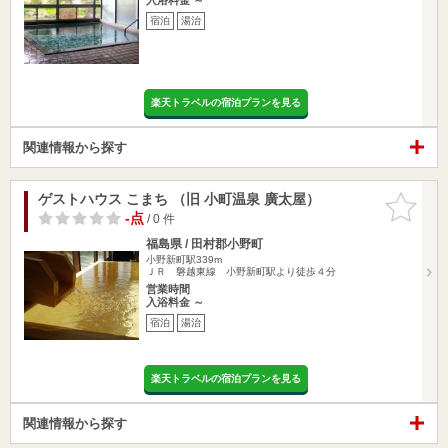
宿泊
湯治
楽天トラベルの宿泊プランを見る
関連情報から探す
ゲストハウス こまち （旧 小町温泉 廣太屋）
お気に入
りに追加
-点
/ 0 件
福島県 / 田村郡小野町
小野新町駅339m
ＪＲ 磐越東線 小野新町駅より徒歩４分
営業時間
入浴料金 ～
宿泊
湯治
楽天トラベルの宿泊プランを見る
関連情報から探す