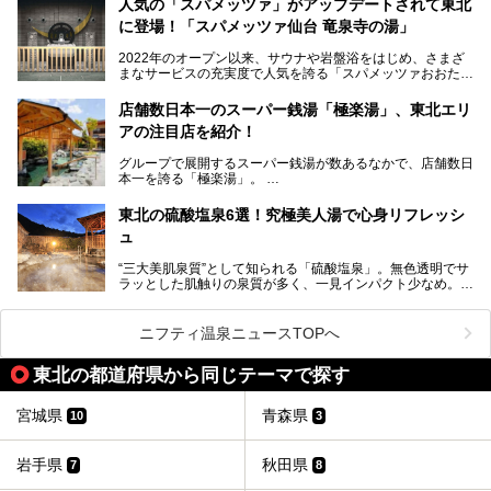
人気の「スパメッツァ」がアップデートされて東北
す！
に登場！「スパメッツァ仙台 竜泉寺の湯」
2022年のオープン以来、サウナや岩盤浴をはじめ、さまざ
まなサービスの充実度で人気を誇る「スパメッツァおおたか
竜泉寺の湯」。全国的にも注目を浴びるこの「スパメッツ
ァ」の2号店となる「スパメッツァ仙台 竜泉寺の湯」が202
店舗数日本一のスーパー銭湯「極楽湯」、東北エリ
3年7月20日にオープンするとのことで、ひと足お先に訪
アの注目店を紹介！
問！
グループで展開するスーパー銭湯が数あるなかで、店舗数日
さらなる進化を遂げた施設の全貌をチェックしてきました！
本一を誇る「極楽湯」。
「ニフティ温泉年間ランキング2022」では、エリア・都道
東北の硫酸塩泉6選！究極美人湯で心身リフレッシ
府県ランキングでNo.1の支持を得た施設が複数に及ぶな
ュ
ど、設備の充実度やサービスの質も高い水準にあることがう
かがえます。
“三大美肌泉質”として知られる「硫酸塩泉」。無色透明でサ
ラッとした肌触りの泉質が多く、一見インパクト少なめ。し
今回はそんな「極楽湯」各店のなかから、東北エリアで注目
かし体の内外から健康になれ、実は非常に効能が高い療養泉
の施設をピックアップし、その魅力をお伝えしたいと思いま
なのです。
す！
ニフティ温泉ニュースTOPへ
特に東北地方は硫酸塩泉の名湯が多いエリア。そこで今回は
───
筆者自ら入浴した中から、日帰り入浴可能な東北6県の硫酸
提供元：株式会社極楽湯【PR】
東北の都道府県から同じテーマで探す
塩泉を厳選。各県1ヶ所の合計6施設をご紹介します。全て
この記事は株式会社極楽湯のPRレポート記事です。
源泉100％かけ流しで、どの温泉を選んでも心身リフレッシ
ュできますよ！
宮城県
青森県
10
3
岩手県
秋田県
7
8