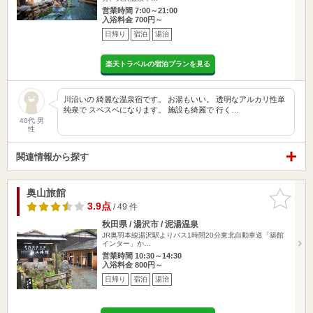
営業時間 7:00～21:00
入浴料金 700円～
日帰り
宿泊
湯治
楽天トラベルの宿泊プランを見る
川沿いの 綺麗な温泉宿です。 お湯もいい。 透明なアルカリ性単
純泉で スベスベになります。 施設も綺麗で 行く…
40代 男
性
関連情報から探す
奥山旅館
お気に入
りに追加
3.9点
/ 49 件
秋田県 / 湯沢市 / 泥湯温泉
JR奥羽本線湯沢駅よりバス1時間20分東北自動車道「築館
インター」か…
営業時間 10:30～14:30
入浴料金 800円～
日帰り
宿泊
湯治