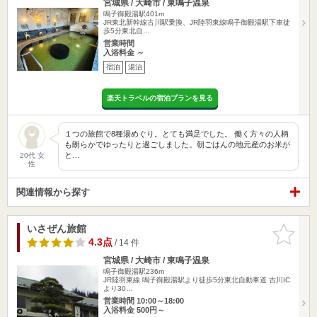
宮城県 / 大崎市 / 東鳴子温泉
鳴子御殿湯駅401m
JR東北新幹線古川駅乗換、JR陸羽東線鳴子御殿湯駅下車徒
歩5分東北自…
営業時間
入浴料金 ～
宿泊
湯治
楽天トラベルの宿泊プランを見る
１つの旅館で8種湯めぐり。とても満足でした。 働く方々の人柄
も朗らかでゆったりと過ごしました。朝ごはんの地元産のお米が
と…
20代 女
性
関連情報から探す
いさぜん旅館
お気に入
りに追加
4.3点
/ 14 件
宮城県 / 大崎市 / 東鳴子温泉
鳴子御殿湯駅236m
JR陸羽東線 鳴子御殿湯駅より徒歩5分東北自動車道 古川IC
より30…
営業時間 10:00～18:00
入浴料金 500円～