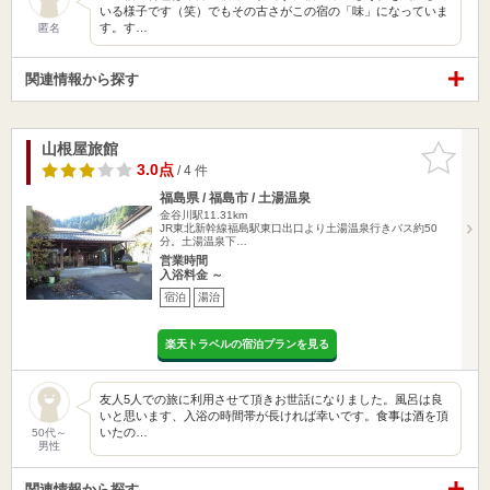
いる様子です（笑）でもその古さがこの宿の「味」になっていま
す。す…
匿名
関連情報から探す
山根屋旅館
お気に入
りに追加
3.0点
/ 4 件
福島県 / 福島市 / 土湯温泉
金谷川駅11.31km
JR東北新幹線福島駅東口出口より土湯温泉行きバス約50
分。土湯温泉下…
営業時間
入浴料金 ～
宿泊
湯治
楽天トラベルの宿泊プランを見る
友人5人での旅に利用させて頂きお世話になりました。風呂は良
いと思います、入浴の時間帯が長ければ幸いです。食事は酒を頂
いたの…
50代～
男性
関連情報から探す