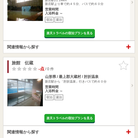
新庄駅21.14km
新庄駅より車で約４５分、バスで約６０分
営業時間
入浴料金 ～
宿泊
湯治
楽天トラベルの宿泊プランを見る
関連情報から探す
旅館 伝蔵
お気に入
りに追加
-点
/ 0 件
山形県 / 最上郡大蔵村 / 肘折温泉
新庄駅から「肘折温泉」行きバスで約６０分
営業時間
入浴料金 ～
宿泊
湯治
楽天トラベルの宿泊プランを見る
関連情報から探す