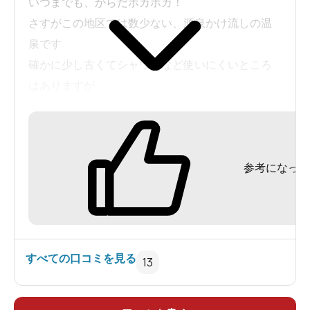
いつまでも、からだポカポカ！
さすがこの地区では数少ない、源泉かけ流しの温
泉です
確かに少し古くてシャワーなど使いにくいところ
はありますが
かけ流し温泉と深層水のコラボは
なかなかあじわうことはできまけん
これ以上の贅沢はないですね！
参考になった
すべての口コミを見る
13