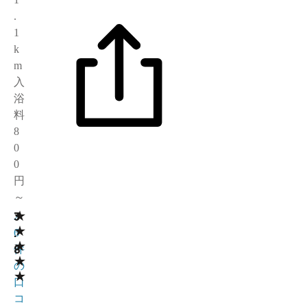
.
1
k
m
入
浴
料
8
0
0
円
～
★
3
2
★
.
6
★
8
件
★
の
★
口
コ