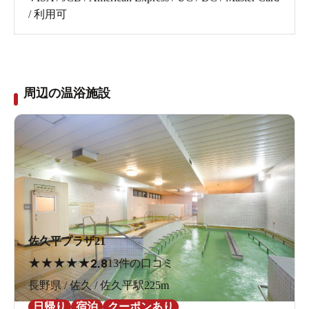
/ 利用可
周辺の温浴施設
佐久平プラザ21
★
★
★
★
★
2.8
13件の口コミ
長野県 / 佐久 / 佐久平駅225m
日帰り
宿泊
クーポンあり