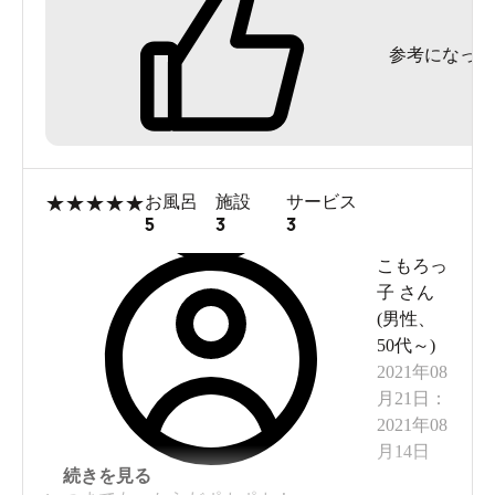
したが、時間あれば、もっとじっくり堪能したい
参考になった
お湯です。
返ってこないタイプの100円コインロッカーあり。
シャンプー・せっけん類なし。
★
★
★
★
★
お風呂
施設
サービス
5
3
3
こもろっ
子
さん
(
男性
、
50代～
)
2021年08
月21日
：
2021年08
月14日
続きを見る