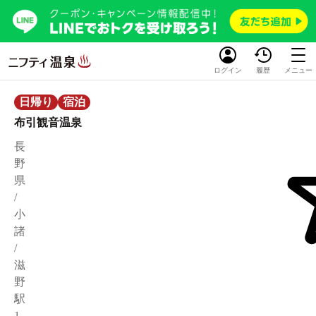
ログイン
履歴
メニュー
日帰り
宿泊
布引観音温泉
長
野
県
/
小
諸
/
滋
野
駅
1