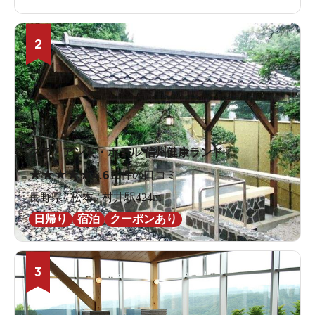
2
クア・アンド・ホテル 信州健康ランド
★
★
★
★
★
4.6
16件の口コミ
長野県 / 松本 / 村井駅424m
日帰り
宿泊
クーポンあり
3