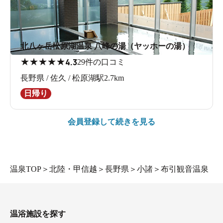
北八ヶ岳松原湖温泉 八峰の湯（ヤッホーの湯）
★
★
★
★
★
4.3
29件の口コミ
長野県 / 佐久 / 松原湖駅2.7km
日帰り
会員登録して続きを見る
温泉TOP
＞
北陸・甲信越
＞
長野県
＞
小諸
＞
布引観音温泉
温浴施設を探す