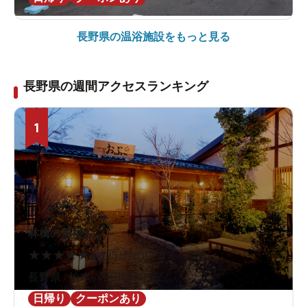
長野県の
温浴施設をもっと見る
長野県の週間アクセスランキング
1
林檎の湯屋おぶ～
★
★
★
★
★
4.7
252件の口コミ
長野県 / 松本 / 平田駅1.9km
日帰り
クーポンあり