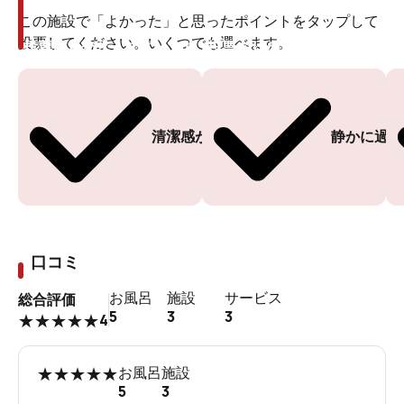
この施設で「よかった」と思ったポイントをタップして
投票してください。いくつでも選べます。
投票ありがとうございます
投票ありがとうございます
清潔感がある
静かに過ご
口コミ
お風呂
施設
サービス
総合評価
5
3
3
4
★
★
★
★
★
★
★
★
★
★
お風呂
施設
5
3