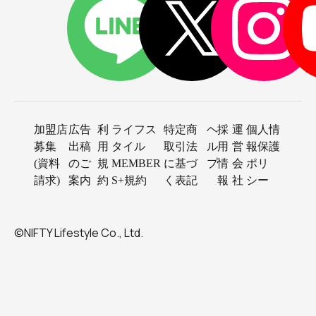
加盟店
広告
利
ライフス
特定商
ヘ
採
運
個人情
募集
出稿
用
タイル
取引法
ル
用
営
報保護
(資料
のご
規
MEMBER
に基づ
プ
情
会
ポリ
請求)
案内
約
S+規約
く表記
報
社
シー
©NIFTY Lifestyle Co., Ltd.