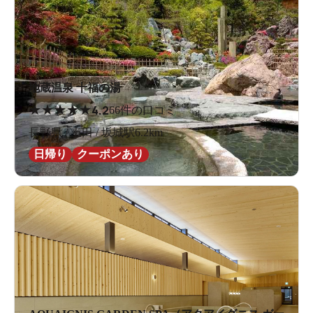
地蔵温泉 十福の湯
★
★
★
★
★
4.2
66件の口コミ
長野県 / 上田 / 坂城駅6.2km
日帰り
クーポンあり