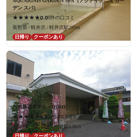
AQUAIGNIS GARDEN SPA（アクアイグニス ガー
デン スパ）
★
★
★
★
★
0.0
0件の口コミ
長野県 / 軽井沢 / 軽井沢駅191m
日帰り
クーポンあり
川中島温泉テルメDOME
★
★
★
★
★
4.6
79件の口コミ
長野県 / 長野周辺 / 今井駅1.0km
日帰り
クーポンあり