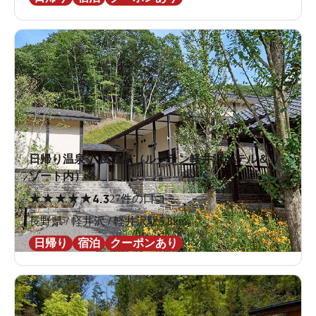
日帰り温泉 八風温泉（ルグラン軽井沢ホテル＆リ
ゾート内）
★
★
★
★
★
4.3
27件の口コミ
長野県 / 軽井沢 / 軽井沢駅5.8km
日帰り
宿泊
クーポンあり