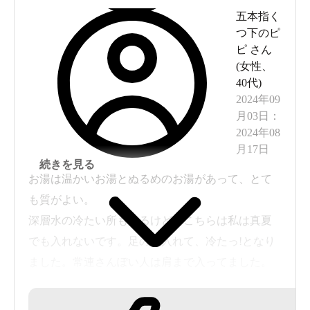
五本指く
つ下のピ
ピ
さん
(
女性
、
40代
)
2024年09
月03日
：
2024年08
月17日
続きを見る
お湯は温かいお湯とぬるめのお湯があって、とて
も質がよい。
深層水の冷たい所もあるけど、こちらは私は真夏
でも入れないです。足のみ入れて、冷たっ!となり
ました。常連さんぽい人は肩まで入ってました。
あまり時間がなくて、外来入浴終了の16時になっ
てしまいそうだったので、今回は駆け込み入浴で