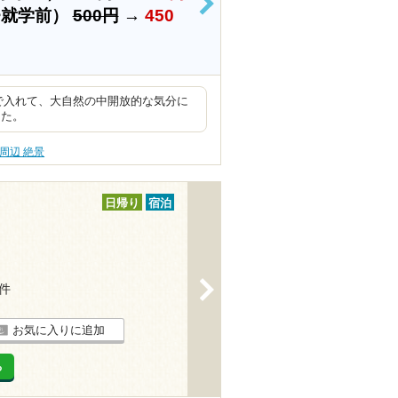
>
~就学前）
500円
→
450
員で入れて、大自然の中開放的な気分に
した。
周辺 絶景
日帰り
宿泊
>
9件
お気に入りに追加
る