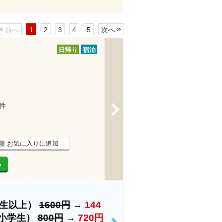
前へ
1
2
3
4
5
次へ
日帰り
宿泊
5件
>
お気に入りに追加
る
学生以上）
1600円
→
144
小学生）
800円
→
720円