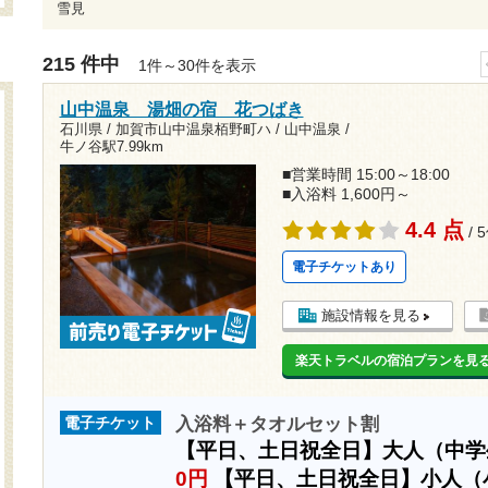
雪見
215 件中
1件～30件を表示
山中温泉 湯畑の宿 花つばき
石川県 / 加賀市山中温泉栢野町ハ / 山中温泉 /
牛ノ谷駅7.99km
■営業時間 15:00～18:00
■入浴料 1,600円～
4.4 点
/ 
電子チケットあり
施設情報を見る
楽天トラベルの宿泊プランを見
入浴料＋タオルセット割
電子チケット
【平日、土日祝全日】大人（中
0円
【平日、土日祝全日】小人（