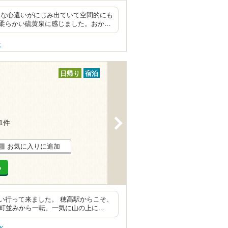
さな心遣いがにじみ出ていて空間的にも
柔らかい硫黄泉に感じました。おか…
景
日帰り
宿泊
>
31件
お気に入りに追加
る
い行って来ました。 穂高駅からこそ、
な町並みから一転、一気に山の上に…