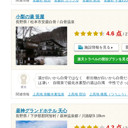
関連情報
安曇野 宿泊
安曇野 カップル
安曇野 絶景
安曇野 子連れO
小梨の湯 笹屋
長野県 / 松本市安曇白骨 / 白骨温泉
4.6 点
/ 
施設情報を見る
楽天トラベルの宿泊プランを見
湯が白いから白骨ではなく 析出物が白いから白骨だ
は凄い 自噴泉で硫化水素型の湯は白濁 中性でさっぱり
匿名
関連情報
上高地 炭酸水素塩泉
上高地 宿泊
上高地 痛風（つうふう）
昼神グランドホテル 天心
長野県 / 下伊那郡阿智村 / 昼神温泉郷 /
川路駅9.18km
4.2 点