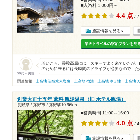
■入浴料 1,000円～
4.4 点
/ 
施設情報を見る
楽天トラベルの宿泊プランを見
若いころ、乗鞍高原には、スキーでよく来ていたが、
のために来るには長時間のドライブが必要なので、た
50代～ 男性
関連情報
上高地 炭酸水素塩泉
上高地 宿泊
上高地 冷え性
上高地 
創業大正十五年 蓼科 親湯温泉（旧 ホテル親湯）
長野県 / 茅野市 /
茅野駅10.96km
■営業時間 11:00～16:00
4.0 点
/ 
施設情報を見る