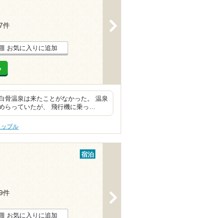
>
77件
お気に入りに追加
る
白骨温泉は来たことがなかった。 温泉
めらっていたが、 飛行機に乗っ…
カップル
宿泊
49件
>
お気に入りに追加