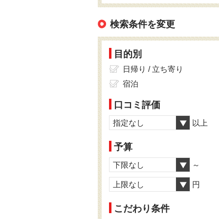
検索条件を変更
目的別
日帰り / 立ち寄り
宿泊
口コミ評価
指定なし
以上
予算
下限なし
～
上限なし
円
こだわり条件