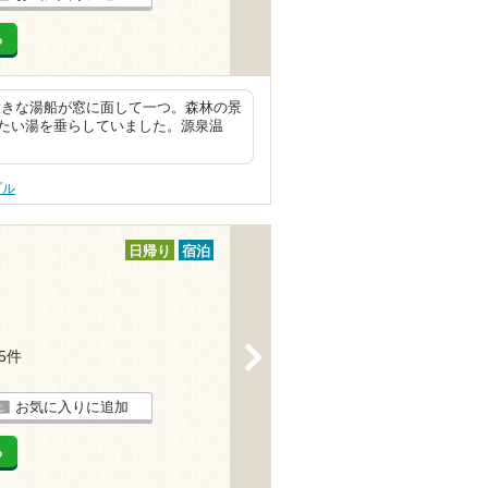
る
大きな湯船が窓に面して一つ。森林の景
たい湯を垂らしていました。源泉温
プル
日帰り
宿泊
>
35件
お気に入りに追加
る