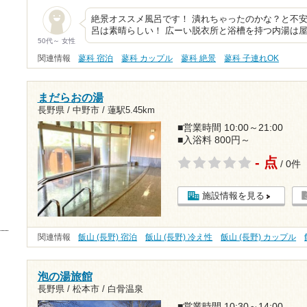
絶景オススメ風呂です！ 潰れちゃったのかな？と不
呂は素晴らしい！ 広ーい脱衣所と浴槽を持つ内湯は
50代～ 女性
関連情報
蓼科 宿泊
蓼科 カップル
蓼科 絶景
蓼科 子連れOK
まだらおの湯
長野県 / 中野市 /
蓮駅5.45km
■営業時間 10:00～21:00
■入浴料 800円～
- 点
/ 0件
施設情報を見る
関連情報
飯山 (長野) 宿泊
飯山 (長野) 冷え性
飯山 (長野) カップル
泡の湯旅館
長野県 / 松本市 / 白骨温泉
■営業時間 10:30～14:00