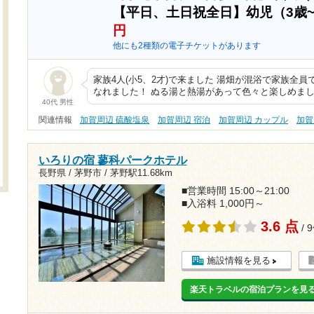
【平日、土日祝全日】幼児（3歳
円
他にも2種類の電子チケットがあります
家族4人(小5、2才)で来ました 湯畑が混浴で家族全
なれました！ ぬる湯と熱湯があって色々と楽しめま
40代 男性
関連情報
加賀周辺 硫酸塩泉
加賀周辺 宿泊
加賀周辺 カップル
加賀
いろりの宿 蓼科パークホテル
長野県 / 茅野市 /
茅野駅11.68km
■営業時間 15:00～21:00
■入浴料 1,000円～
3.6 点
/ 
施設情報を見る
楽天トラベルの宿泊プランを見