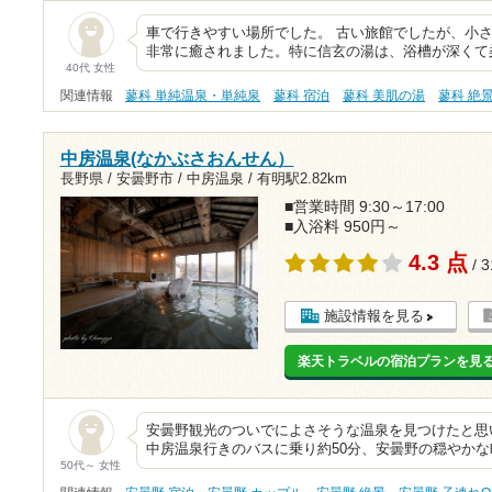
車で行きやすい場所でした。 古い旅館でしたが、小
非常に癒されました。特に信玄の湯は、浴槽が深くて
40代 女性
関連情報
蓼科 単純温泉・単純泉
蓼科 宿泊
蓼科 美肌の湯
蓼科 絶
中房温泉(なかぶさおんせん）
長野県 / 安曇野市 / 中房温泉 /
有明駅2.82km
■営業時間 9:30～17:00
■入浴料 950円～
4.3 点
/ 
施設情報を見る
楽天トラベルの宿泊プランを見
安曇野観光のついでによさそうな温泉を見つけたと思
中房温泉行きのバスに乗り約50分、安曇野の穏やか
50代～ 女性