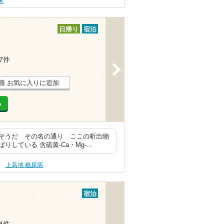
K
日帰り
宿泊
27件
>
お気に入りに追加
る
そうだ その名の通り ここの析出物
している 含硫黄-Ca・Mg-…
上高地 糖尿病
宿泊