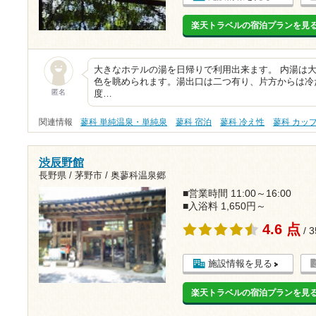
楽天トラベルの宿泊プランを見
大きなホテルの湯を日帰りで利用出来ます。 内湯は
色を眺められます。湯出口は二つ有り、片方からは冷
匿名
度…
関連情報
蓼科 単純温泉・単純泉
蓼科 宿泊
蓼科 冷え性
蓼科 カッ
渋辰野館
長野県 / 茅野市 / 奥蓼科温泉郷
■営業時間 11:00～16:00
■入浴料 1,650円～
4.6 点
/ 
施設情報を見る
楽天トラベルの宿泊プランを見