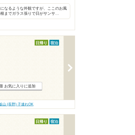
安になるような外観ですが、ここのお風
屋根までガラス張りで日がサンサ…
日帰り
宿泊
>
お気に入りに追加
飯山 (長野) 子連れOK
日帰り
宿泊