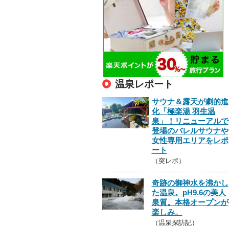
温泉レポート
サウナ＆露天が劇的進
化「極楽湯 羽生温
泉」！リニューアルで
登場のバレルサウナや
女性専用エリアをレポ
ート
（突レポ）
奇跡の御神水を沸かし
た温泉。pH9.6の美人
泉質。本格オープンが
楽しみ。
（温泉探訪記）