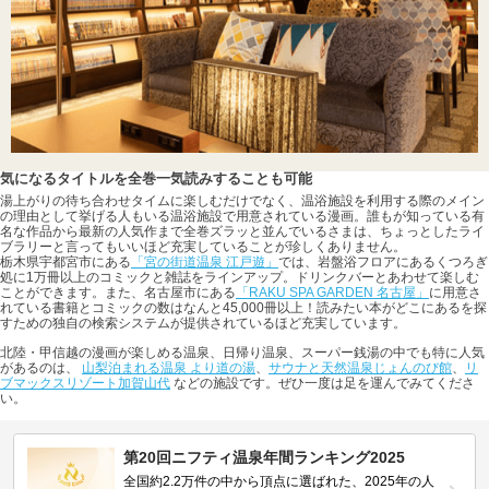
気になるタイトルを全巻一気読みすることも可能
湯上がりの待ち合わせタイムに楽しむだけでなく、温浴施設を利用する際のメイン
の理由として挙げる人もいる温浴施設で用意されている漫画。誰もが知っている有
名な作品から最新の人気作まで全巻ズラッと並んでいるさまは、ちょっとしたライ
ブラリーと言ってもいいほど充実していることが珍しくありません。
栃木県宇都宮市にある
「宮の街道温泉 江戸遊」
では、岩盤浴フロアにあるくつろぎ
処に1万冊以上のコミックと雑誌をラインアップ。ドリンクバーとあわせて楽しむ
ことができます。また、名古屋市にある
「RAKU SPA GARDEN 名古屋」
に用意さ
れている書籍とコミックの数はなんと45,000冊以上！読みたい本がどこにあるを探
すための独自の検索システムが提供されているほど充実しています。
北陸・甲信越の漫画が楽しめる温泉、日帰り温泉、スーパー銭湯の中でも特に人気
があるのは、
山梨泊まれる温泉 より道の湯
、
サウナと天然温泉じょんのび館
、
リ
ブマックスリゾート加賀山代
などの施設です。ぜひ一度は足を運んでみてくださ
い。
第20回ニフティ温泉年間ランキング2025
全国約2.2万件の中から頂点に選ばれた、2025年の人