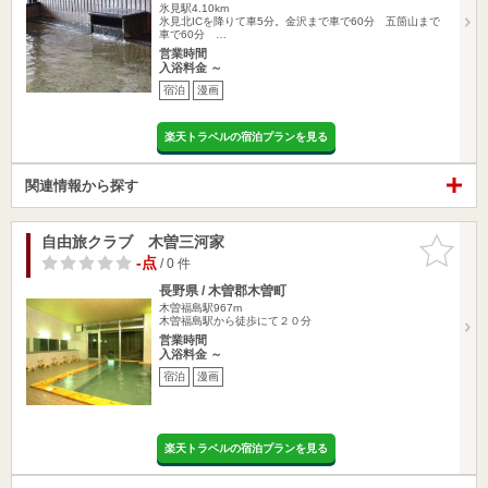
氷見駅4.10km
氷見北ICを降りて車5分。金沢まで車で60分 五箇山まで
車で60分 …
営業時間
入浴料金 ～
宿泊
漫画
楽天トラベルの宿泊プランを見る
関連情報から探す
自由旅クラブ 木曽三河家
お気に入
りに追加
-点
/ 0 件
長野県 / 木曽郡木曽町
木曽福島駅967m
木曽福島駅から徒歩にて２０分
営業時間
入浴料金 ～
宿泊
漫画
楽天トラベルの宿泊プランを見る