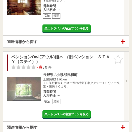
下車徒歩5分／…
営業時間
入浴料金 ～
宿泊
漫画
楽天トラベルの宿泊プランを見る
関連情報から探す
ペンションOwl(アウル)姫木 (旧ペンション ＳＴＡ
お気に入
Ｙ（ステイ））
りに追加
-点
/ 0 件
長野県 / 小県郡長和町
上諏訪駅11.91km
ＪＲ茅野駅からバスで西白樺湖下車タクシー１０分／中央
道・諏訪ＩＣより…
営業時間
入浴料金 ～
宿泊
漫画
楽天トラベルの宿泊プランを見る
関連情報から探す