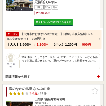
入浴料金 1,200円～
日帰り
宿泊
漫画
クーポンあり
楽天トラベルの宿泊プランを見る
【加賀市にお住まいの方限定！】日帰り温泉入浴料+レン
クーポン
タルタオルセット 300円引き
【大人】
1,500円
→
1,200円
【小人】
1,200円
→
900円
温泉はゆったりできて、良かったです。 コミックルームなどもあ
って快適に過ごせました。 夏のプールがとても綺麗そうなので、
…
20代 男
性
関連情報から探す
森のなかの温泉 なんぶの湯
お気に入
りに追加
3.6点
/ 39 件
山梨県 / 南巨摩郡南部町
内船駅260m
JR身延線内船駅下車､徒歩5分富士IC～(40分)､富士川楽座