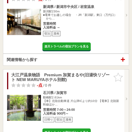
新潟県 / 新潟市中央区 / 岩室温泉
新潟駅230m
■電車でお越しの場合 ・JR「新潟駅」東口（万代口）
から…
営業時間
入浴料金 ～
宿泊
漫画
楽天トラベルの宿泊プランを見る
関連情報から探す
大江戸温泉物語 Premium 加賀まるや(旧湯快リゾー
お気に入
ト NEW MARUYAホテル別館)
りに追加
-点
/ 0 件
石川県 / 加賀市
動橋駅2.61km
【車】北陸自動車道 片山津ICより約10分 【電車】北陸新
幹線ほか…
営業時間 7:00～24:00
入浴料金 900円～
日帰り
宿泊
漫画