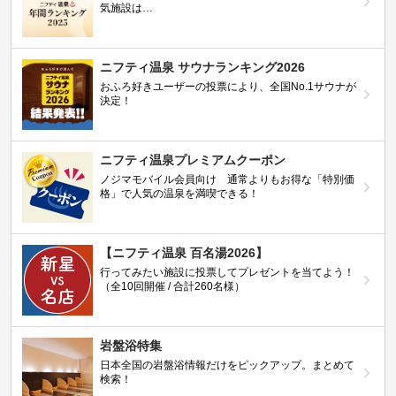
気施設は…
ニフティ温泉 サウナランキング2026
おふろ好きユーザーの投票により、全国No.1サウナが
決定！
ニフティ温泉プレミアムクーポン
ノジマモバイル会員向け 通常よりもお得な「特別価
格」で人気の温泉を満喫できる！
【ニフティ温泉 百名湯2026】
行ってみたい施設に投票してプレゼントを当てよう！
（全10回開催 / 合計260名様）
岩盤浴特集
日本全国の岩盤浴情報だけをピックアップ。まとめて
検索！