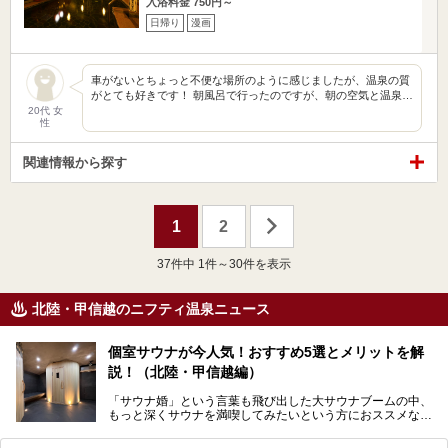
入浴料金 750円～
日帰り
漫画
車がないとちょっと不便な場所のように感じましたが、温泉の質
がとても好きです！ 朝風呂で行ったのですが、朝の空気と温泉…
20代 女
性
関連情報から探す
1
2
37
件中 1件～30件を表示
北陸・甲信越のニフティ温泉ニュース
個室サウナが今人気！おすすめ5選とメリットを解
説！（北陸・甲信越編）
「サウナ婚」という言葉も飛び出した大サウナブームの中、
もっと深くサウナを満喫してみたいという方におススメなの
が個室サウナです！