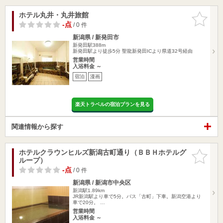
ホテル丸井・丸井旅館
お気に入
りに追加
-点
/ 0 件
新潟県 / 新発田市
新発田駅388m
新発田駅より徒歩5分 聖龍新発田ICより県道32号経由
営業時間
入浴料金 ～
宿泊
漫画
楽天トラベルの宿泊プランを見る
関連情報から探す
ホテルクラウンヒルズ新潟古町通り（ＢＢＨホテルグ
お気に入
ループ）
りに追加
-点
/ 0 件
新潟県 / 新潟市中央区
新潟駅1.89km
JR新潟駅より車で5分。バス「古町」下車。新潟空港より
車で20分。 …
営業時間
入浴料金 ～