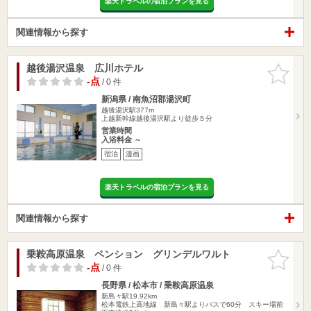
楽天トラベルの宿泊プランを見る
関連情報から探す
越後湯沢温泉 広川ホテル
お気に入
りに追加
-点
/ 0 件
新潟県 / 南魚沼郡湯沢町
越後湯沢駅377m
上越新幹線越後湯沢駅より徒歩５分
営業時間
入浴料金 ～
宿泊
漫画
楽天トラベルの宿泊プランを見る
関連情報から探す
乗鞍高原温泉 ペンション グリンデルワルト
お気に入
りに追加
-点
/ 0 件
長野県 / 松本市 / 乗鞍高原温泉
新島々駅19.92km
松本電鉄上高地線 新島々駅よりバスで60分 スキー場前