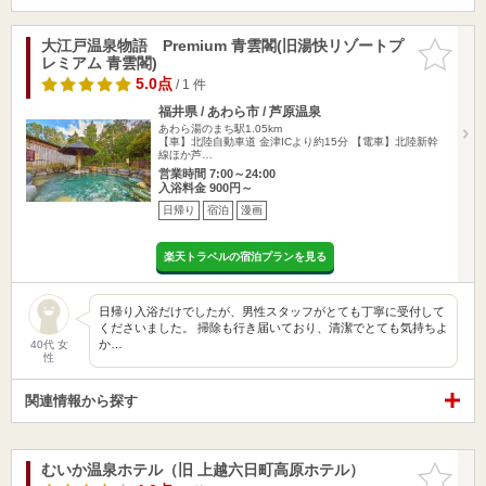
大江戸温泉物語 Premium 青雲閣(旧湯快リゾートプ
お気に入
レミアム 青雲閣)
りに追加
5.0点
/ 1 件
福井県 / あわら市 / 芦原温泉
あわら湯のまち駅1.05km
【車】北陸自動車道 金津ICより約15分 【電車】北陸新幹
線ほか芦…
営業時間 7:00～24:00
入浴料金 900円～
日帰り
宿泊
漫画
楽天トラベルの宿泊プランを見る
日帰り入浴だけでしたが、男性スタッフがとても丁寧に受付して
くださいました。 掃除も行き届いており、清潔でとても気持ちよ
か…
40代 女
性
関連情報から探す
むいか温泉ホテル（旧 上越六日町高原ホテル）
お気に入