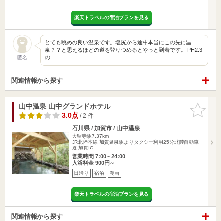
楽天トラベルの宿泊プランを見る
とても眺めの良い温泉です。塩尻から途中本当にこの先に温
泉？？と思えるほどの道を登りつめるとやっと到着です。 PH2.3
の…
匿名
関連情報から探す
山中温泉 山中グランドホテル
お気に入
りに追加
3.0点
/ 2 件
石川県 / 加賀市 / 山中温泉
大聖寺駅7.37km
JR北陸本線 加賀温泉駅よりタクシー利用25分北陸自動車
道 加賀IC…
営業時間 7:00～24:00
入浴料金 900円～
日帰り
宿泊
漫画
楽天トラベルの宿泊プランを見る
関連情報から探す