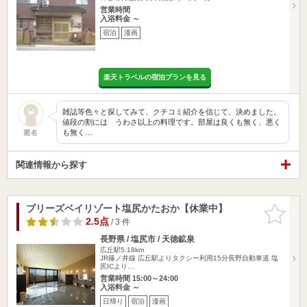
営業時間
入浴料金 ～
宿泊
漫画
楽天トラベルの宿泊プランを見る
雑誌等色々と探してみて、クチコミ紹介を信じて、決めました。
値段の割には うわさ以上の料理です。部屋は良くも無く、悪く
も無く…
匿名
関連情報から探す
ブリーズベイリゾート塩尻かたおか【休業中】
お気に入
りに追加
2.5点
/ 3 件
長野県 / 塩尻市 / 天徳鉱泉
広丘駅5.18km
JR篠ノ井線 広丘駅よりタクシー利用15分長野自動車道 塩
尻ICより…
営業時間 15:00～24:00
入浴料金 ～
日帰り
宿泊
漫画