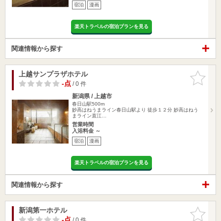
宿泊
漫画
楽天トラベルの宿泊プランを見る
関連情報から探す
上越サンプラザホテル
お気に入
りに追加
-点
/ 0 件
新潟県 / 上越市
春日山駅500m
妙高はねうまライン春日山駅より 徒歩１２分 妙高はねう
まライン直江…
営業時間
入浴料金 ～
宿泊
漫画
楽天トラベルの宿泊プランを見る
関連情報から探す
新潟第一ホテル
お気に入
りに追加
-点
/ 0 件