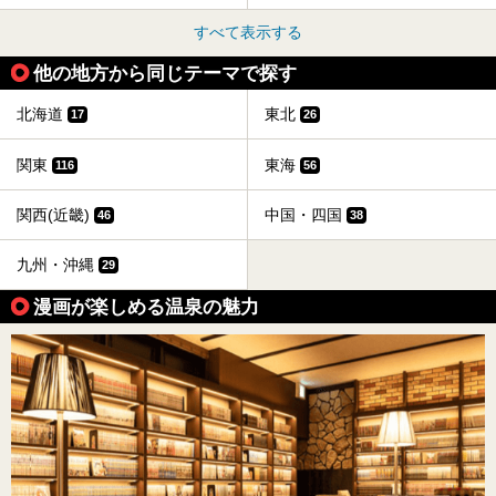
すべて表示する
他の地方から同じテーマで探す
北海道
東北
17
26
関東
東海
116
56
関西(近畿)
中国・四国
46
38
九州・沖縄
29
漫画が楽しめる温泉の魅力