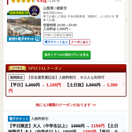
4.6点
/ 234 件
山梨県 / 都留市
都留市駅106m
車でお越しの場合 中央自動車道「都留IC」より約２分 電
車でお越…
営業時間 10:00～23:00
入浴料金 1,300円～
日帰り
宿泊
漫画
電子チケットあり
クーポンあり
楽天トラベルの宿泊プランを見る
【百名湯受賞記念】入館料割引 ※小人も利用可
期間限定
【平日】
1,300円
→
1,100円
【土日祝】
1,500円
→
1,300
円
他にも1種類のクーポンがあります
入館料割引
電子チケット
【平日限定】大人（中学生以上）
1300円
→
1150円
【土日
祝限定】大人（中学生以上）
1500円
→
1350円
【平日、土