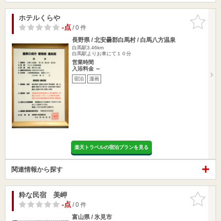
ホテルくらや
お気に入
りに追加
-点
/ 0 件
長野県 / 北安曇郡白馬村 / 白馬八方温泉
白馬駅3.46km
白馬駅よりお車にて１０分
営業時間
入浴料金 ～
宿泊
漫画
楽天トラベルの宿泊プランを見る
関連情報から探す
粋な民宿 美岬
お気に入
りに追加
-点
/ 0 件
富山県 / 氷見市