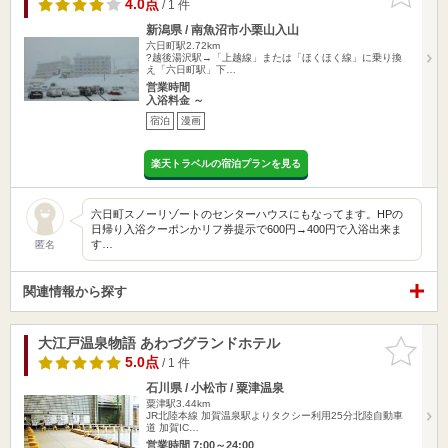
りに追加
4.0点
/ 1 件
新潟県 / 南魚沼市小栗山入山
六日町駅2.72km
?越後湯沢駅→「上越線」または「ほくほく線」に乗り換
え「六日町駅」下…
営業時間
入浴料金 ～
宿泊
漫画
楽天トラベルの宿泊プランを見る
六日町スノーリゾートのセンターハウスにもなってます。HPの
日帰り入浴クーポンかリフ券提示で600円→400円で入浴出来ま
す…
匿名
関連情報から探す
大江戸温泉物語 あわづグランドホテル
お気に入
りに追加
5.0点
/ 1 件
石川県 / 小松市 / 粟津温泉
粟津駅3.44km
JR北陸本線 加賀温泉駅よりタクシー利用25分北陸自動車
道 加賀IC…
営業時間 7:00～24:00