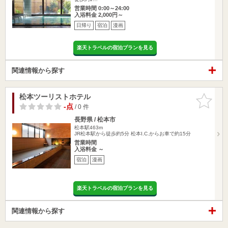
営業時間 0:00～24:00
入浴料金 2,000円～
日帰り
宿泊
漫画
楽天トラベルの宿泊プランを見る
関連情報から探す
松本ツーリストホテル
お気に入
りに追加
-点
/ 0 件
長野県 / 松本市
松本駅463m
JR松本駅から徒歩約5分 松本I.C.からお車で約15分
営業時間
入浴料金 ～
宿泊
漫画
楽天トラベルの宿泊プランを見る
関連情報から探す