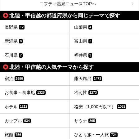
混雑を避けた自分だけのプライベートな空間で、落ち着いて
ニフティ温泉ニュースTOPへ
ひとり・友人たちだけでサウナを満喫できるとサウナーから
の注目も日に日に高まっています。
北陸・甲信越の都道府県から同じテーマで探す
近年は首都圏・関西圏だけではなく、ここ北陸・甲信越エリ
アにも魅力的な施設が続々と誕生しています！今回は、そん
長野県
山梨県
12
4
な北陸・甲信越エリアのおすすめ個室サウナとその魅力をを
紹介します！
新潟県
富山県
8
3
石川県
福井県
7
3
北陸・甲信越の人気テーマから探す
宿泊
露天風呂
2990
1473
お食事・食事処
冷え性
1325
1273
ホテル
格安（1,000円以下）
1212
1082
カップル
サウナ
934
865
旅館
ひとり旅・一人旅
756
724