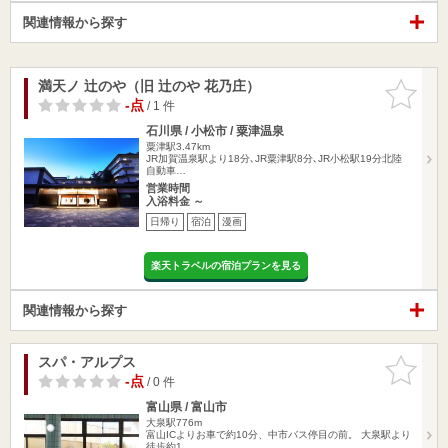
関連情報から探す
満天ノ 辻のや（旧 辻のや 花乃庄）
お気に入
りに追加
-点
/ 1 件
石川県 / 小松市 / 粟津温泉
粟津駅3.47km
JR加賀温泉駅より18分､JR粟津駅8分､JR小松駅19分北陸
自動車…
営業時間
入浴料金 ～
日帰り
宿泊
漫画
楽天トラベルの宿泊プランを見る
関連情報から探す
スパ・アルプス
お気に入
りに追加
-点
/ 0 件
富山県 / 富山市
大泉駅776m
富山ICよりお車で約10分、中市バス停目の前。 大泉駅より
徒歩約1…