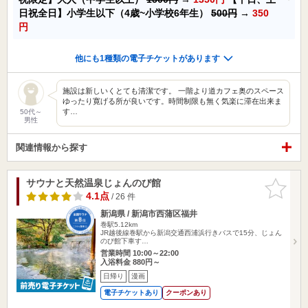
日祝全日】小学生以下（4歳~小学校6年生）
500円
→
350
円
他にも1種類の電子チケットがあります
施設は新しいくとても清潔です。 一階より道カフェ奥のスペース
ゆったり寛げる所が良いです。時間制限も無く気楽に滞在出来ま
す…
50代～
男性
関連情報から探す
サウナと天然温泉じょんのび館
お気に入
りに追加
4.1点
/ 26 件
新潟県 / 新潟市西蒲区福井
巻駅5.12km
JR越後線巻駅から新潟交通西浦浜行きバスで15分、じょん
のび館下車す…
営業時間 10:00～22:00
入浴料金 880円～
日帰り
漫画
電子チケットあり
クーポンあり