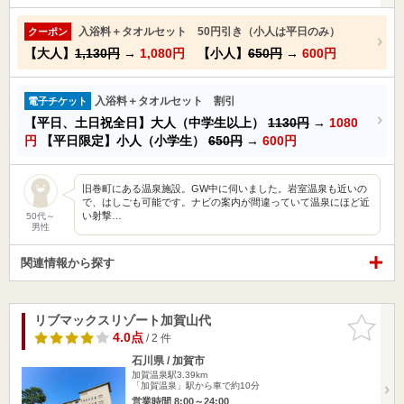
入浴料＋タオルセット 50円引き（小人は平日のみ）
クーポン
【大人】
1,130円
→
1,080円
【小人】
650円
→
600円
入浴料＋タオルセット 割引
電子チケット
【平日、土日祝全日】大人（中学生以上）
1130円
→
1080
円
【平日限定】小人（小学生）
650円
→
600円
旧巻町にある温泉施設。GW中に伺いました。岩室温泉も近いの
で、はしごも可能です。ナビの案内が間違っていて温泉にほど近
い射撃…
50代～
男性
関連情報から探す
リブマックスリゾート加賀山代
お気に入
りに追加
4.0点
/ 2 件
石川県 / 加賀市
加賀温泉駅3.39km
「加賀温泉」駅から車で約10分
営業時間 8:00～24:00