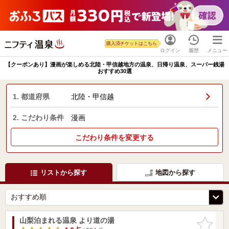
購入済チケットはこちら
ログイン
履歴
メニュー
【クーポンあり】漫画が楽しめる北陸・甲信越地方の温泉、日帰り温泉、スーパー銭湯
おすすめ30選
1. 都道府県
北陸・甲信越
2. こだわり条件
漫画
こだわり条件を変更する
リストから探す
地図から探す
山梨泊まれる温泉 より道の湯
お気に入
りに追加