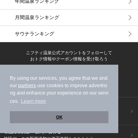
年間温泉ランキング
月間温泉ランキング
サウナランキング
ニフティ温泉公式アカウントをフォローして
おトク情報やクーポン情報を受け取ろう
By using our services, you agree that we and
our
partners
use cookies to improve advertisi
ng and enhance your experience on our servi
ces.
Learn more
ニフティ温泉アプリ
地図から温泉検索！お得な限定クーポンも！
OK
今すぐダウンロード！
ご意見ご要望 ・お問い合わせ