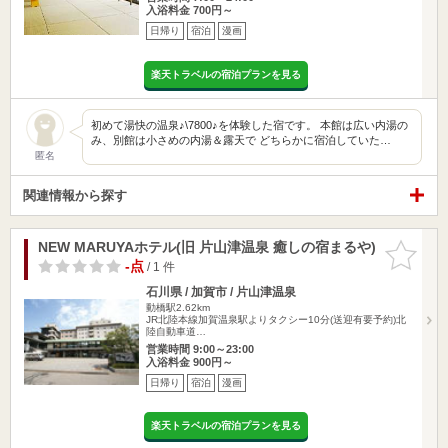
入浴料金 700円～
日帰り
宿泊
漫画
楽天トラベルの宿泊プランを見る
初めて湯快の温泉♪\7800♪を体験した宿です。 本館は広い内湯の
み、別館は小さめの内湯＆露天で どちらかに宿泊していた…
匿名
関連情報から探す
NEW MARUYAホテル(旧 片山津温泉 癒しの宿まるや)
お気に入
りに追加
-点
/ 1 件
石川県 / 加賀市 / 片山津温泉
動橋駅2.62km
JR北陸本線加賀温泉駅よりタクシー10分(送迎有要予約)北
陸自動車道…
営業時間 9:00～23:00
入浴料金 900円～
日帰り
宿泊
漫画
楽天トラベルの宿泊プランを見る