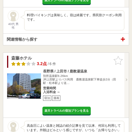
楽天トラベルの宿泊プランを見る
料理!バイキングは美味しく。宿は綺麗です。県民割クーポン利用
です。
40代 男
性
関連情報から探す
斎藤ホテル
お気に入
りに追加
3.2点
/ 6 件
長野県 / 上田市 / 鹿教湯温泉
別所温泉駅6.26km
JR上田駅よりバス利用 鹿教湯温泉駅下車徒歩2分（田
駅・松本駅より送…
営業時間
入浴料金 ～
宿泊
漫画
楽天トラベルの宿泊プランを見る
高血圧によい温泉と雑誌の紹介記事を見て以来、何回も利用して
います。外観はビルという感じですが、いつも「お帰りなさい」