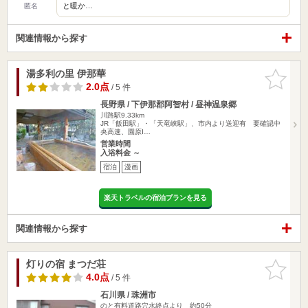
と暖か…
匿名
関連情報から探す
湯多利の里 伊那華
お気に入
りに追加
2.0点
/ 5 件
長野県 / 下伊那郡阿智村 / 昼神温泉郷
川路駅9.33km
JR「飯田駅」・「天竜峡駅」、市内より送迎有 要確認中
央高速、園原I…
営業時間
入浴料金 ～
宿泊
漫画
楽天トラベルの宿泊プランを見る
関連情報から探す
灯りの宿 まつだ荘
お気に入
りに追加
4.0点
/ 5 件
石川県 / 珠洲市
のと有料道路穴水終点より 約50分