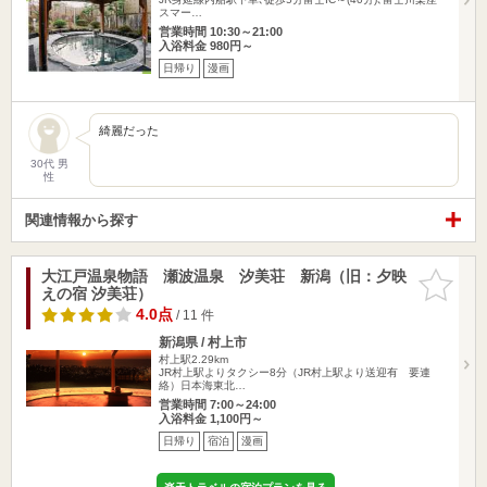
スマー…
営業時間 10:30～21:00
入浴料金 980円～
日帰り
漫画
綺麗だった
30代 男
性
関連情報から探す
大江戸温泉物語 瀬波温泉 汐美荘 新潟（旧：夕映
お気に入
えの宿 汐美荘）
りに追加
4.0点
/ 11 件
新潟県 / 村上市
村上駅2.29km
JR村上駅よりタクシー8分（JR村上駅より送迎有 要連
絡）日本海東北…
営業時間 7:00～24:00
入浴料金 1,100円～
日帰り
宿泊
漫画