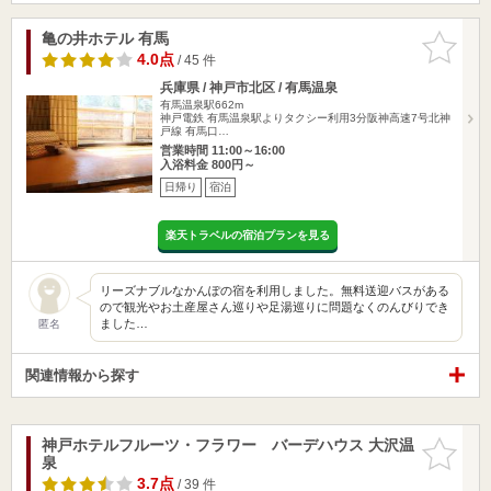
亀の井ホテル 有馬
お気に入
りに追加
4.0点
/ 45 件
兵庫県 / 神戸市北区 / 有馬温泉
有馬温泉駅662m
神戸電鉄 有馬温泉駅よりタクシー利用3分阪神高速7号北神
戸線 有馬口…
営業時間 11:00～16:00
入浴料金 800円～
日帰り
宿泊
楽天トラベルの宿泊プランを見る
リーズナブルなかんぽの宿を利用しました。無料送迎バスがある
ので観光やお土産屋さん巡りや足湯巡りに問題なくのんびりでき
ました…
匿名
関連情報から探す
神戸ホテルフルーツ・フラワー バーデハウス 大沢温
お気に入
泉
りに追加
3.7点
/ 39 件