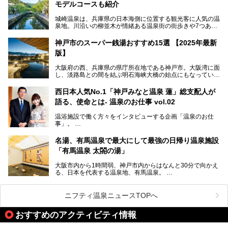
モデルコースも紹介
設備で人々をアッと驚かせる湊山温泉の魅力をリポートしま
す。
城崎温泉は、兵庫県の日本海側に位置する観光客に人気の温
泉地。川沿いの柳並木が情緒ある温泉街の街歩きや7つある
外湯巡り、ロープウェイからの絶景、冬のカニ料理などで知
られています。鉄道の駅から温泉街が近く、歩いて回るのに
神戸市のスーパー銭湯おすすめ15選 【2025年最新
ちょうどよい規模で、日帰りでの訪問にもおすすめです。
版】
この記事では、城崎温泉と周辺の見どころから厳選した25
大阪府の西、兵庫県の県庁所在地である神戸市。大阪湾に面
の観光スポットをピックアップ。温泉やご当地グルメなどを
し、淡路島との間を結ぶ明石海峡大橋の始点にもなっていま
盛り込んだ日帰り観光モデルコースも紹介しているので、ぜ
す。古くから港町として栄え、異国情緒の残る異人館街や中
ひ参考にしてくださいね！
華街をはじめ、きらびやかに発展したハーバーランドなど、
西日本人気No.1「神戸みなと温泉 蓮」総支配人が
人気観光スポットもめじろ押しです。
語る、使命とは- 温泉のお仕事 vol.02
そして、温泉好きの視点から見ると、神戸市といえば何とい
っても「有馬温泉」。日本三古湯の一角をなす、歴史ある名
温浴施設で働く方々をインタビューする企画「温泉のお仕
湯です。そのお湯をリーズナブルに体験できる健康ランドや
事」。
スーパー銭湯があったら……。今回はそんな希望に沿う施設
第2弾はニフティ温泉年間ランキング2018で全国総合ランキ
も含め、おすすめのスパ銭をピックアップしてご紹介してい
ング西日本1位、2年連続「ベストオブ宿泊賞」に輝いた
きます！
名湯、有馬温泉で最大にして最強の日帰り温泉施設
「神戸みなと温泉 蓮」の魅力に迫りました！
「有馬温泉 太閤の湯」
大阪市内から1時間弱、神戸市内からはなんと30分で向かえ
る、日本を代表する温泉地、有馬温泉。
そのなかでも最大の規模を誇る「有馬温泉 太閤の湯」は、
有名な「金泉」と「銀泉」に加え、人工のの炭酸泉まで楽し
める、ある意味「最強」ともいえる施設です。
ニフティ温泉ニュースTOPへ
今回は自慢のお湯をメインにその魅力の数々を紹介します！
おすすめのアクティビティ情報