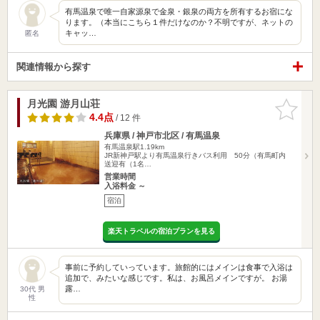
有馬温泉で唯一自家源泉で金泉・銀泉の両方を所有するお宿にな
ります。（本当にこちら１件だけなのか？不明ですが、ネットの
キャッ…
匿名
関連情報から探す
月光園 游月山荘
お気に入
りに追加
4.4点
/ 12 件
兵庫県 / 神戸市北区 / 有馬温泉
有馬温泉駅1.19km
JR新神戸駅より有馬温泉行きバス利用 50分（有馬町内
送迎有（1名…
営業時間
入浴料金 ～
宿泊
楽天トラベルの宿泊プランを見る
事前に予約していっています。旅館的にはメインは食事で入浴は
追加で、みたいな感じです。私は、お風呂メインですが。 お湯
露…
30代 男
性