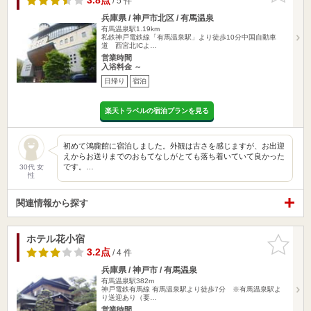
3.8点
/ 5 件
兵庫県 / 神戸市北区 / 有馬温泉
有馬温泉駅1.19km
私鉄神戸電鉄線「有馬温泉駅」より徒歩10分中国自動車
道 西宮北ICよ…
営業時間
入浴料金 ～
日帰り
宿泊
楽天トラベルの宿泊プランを見る
初めて鴻朧館に宿泊しました。外観は古さを感じますが、お出迎
えからお送りまでのおもてなしがとても落ち着いていて良かった
です。…
30代 女
性
関連情報から探す
ホテル花小宿
お気に入
りに追加
3.2点
/ 4 件
兵庫県 / 神戸市 / 有馬温泉
有馬温泉駅382m
神戸電鉄有馬線 有馬温泉駅より徒歩7分 ※有馬温泉駅よ
り送迎あり（要…
営業時間