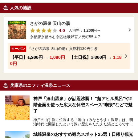
人気の施設
さがの温泉 天山の湯
4.0
入浴料：
1,200円
〜
京都府京都市右京区嵯峨野宮ノ元町55-4-7
『さがの温泉 天山の湯』入館料120円引き
クーポン
【平日】
1,200円
→
1,080円
【土日祝】
1,300円
→
1,18
0円
兵庫県のニフティ温泉ニュース
神戸「湊山温泉」が話題沸騰！ "超アヒル風呂"や2
階全面を使った広大な休憩スペース"喫泉"などで魅
了
神戸の山手側に位置する「湊山（みなとやま）温泉」は、明
治時代に開業したという深い歴史をたたえた湯どころです。
そんな長寿の温泉が今、話題となっています。理由は湯船い
っぱいに浮かぶアヒルちゃん。さらに、ゆったりくつろげて
城崎温泉のおすすめ観光スポット25選！日帰り観光
コワーキングも可能な休憩スペースも人気に。斬新な企画や