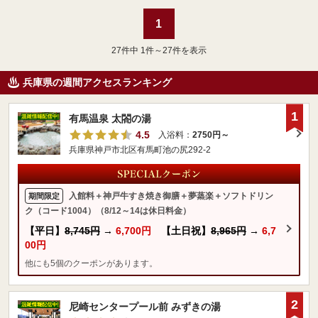
1
27
件中 1件～27件を表示
兵庫県の週間アクセスランキング
1
有馬温泉 太閤の湯
4.5
入浴料：
2750円～
兵庫県神戸市北区有馬町池の尻292-2
入館料＋神戸牛すき焼き御膳＋夢蒸楽＋ソフトドリン
期間限定
ク（コード1004）（8/12～14は休日料金）
【平日】
8,745円
→
6,700円
【土日祝】
8,965円
→
6,7
00円
他にも5個のクーポンがあります。
2
尼崎センタープール前 みずきの湯