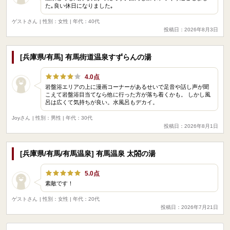
た｡良い休日になりました｡
ゲストさん
| 性別：女性 | 年代：40代
投稿日：2026年8月3日
[兵庫県/有馬] 有馬街道温泉すずらんの湯
4.0点
岩盤浴エリアの上に漫画コーナーがあるせいで足音や話し声が聞
こえて岩盤浴目当てなら他に行った方が落ち着くかも。 しかし風
呂は広くて気持ちが良い。水風呂もデカイ。
Joyさん
| 性別：男性 | 年代：30代
投稿日：2026年8月1日
[兵庫県/有馬/有馬温泉] 有馬温泉 太閤の湯
5.0点
素敵です！
ゲストさん
| 性別：女性 | 年代：20代
投稿日：2026年7月21日