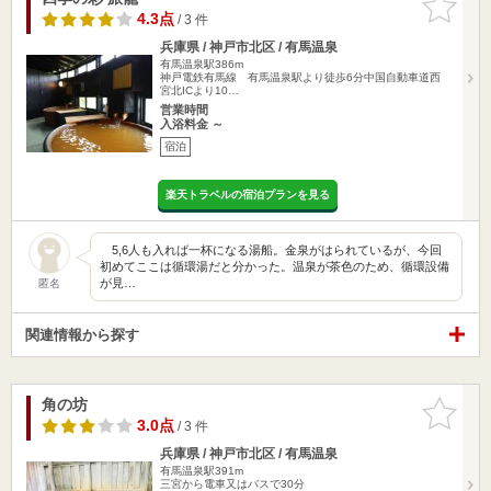
りに追加
4.3点
/ 3 件
兵庫県 / 神戸市北区 / 有馬温泉
有馬温泉駅386m
神戸電鉄有馬線 有馬温泉駅より徒歩6分中国自動車道西
宮北ICより10…
営業時間
入浴料金 ～
宿泊
楽天トラベルの宿泊プランを見る
5,6人も入れば一杯になる湯船。金泉がはられているが、今回
初めてここは循環湯だと分かった。温泉が茶色のため、循環設備
が見…
匿名
関連情報から探す
角の坊
お気に入
りに追加
3.0点
/ 3 件
兵庫県 / 神戸市北区 / 有馬温泉
有馬温泉駅391m
三宮から電車又はバスで30分