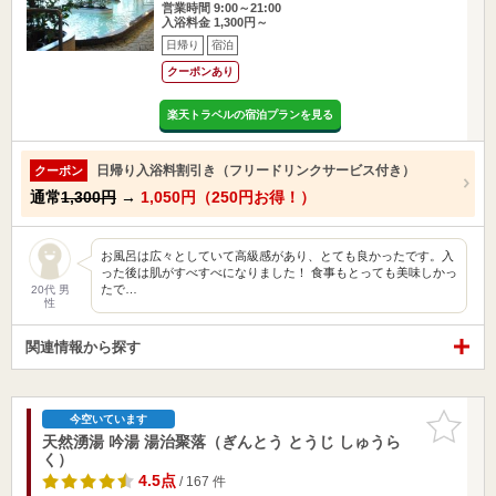
営業時間 9:00～21:00
入浴料金 1,300円～
日帰り
宿泊
クーポンあり
楽天トラベルの宿泊プランを見る
日帰り入浴料割引き（フリードリンクサービス付き）
クーポン
通常
1,300円
→
1,050円（250円お得！）
お風呂は広々としていて高級感があり、とても良かったです。入
った後は肌がすべすべになりました！ 食事もとっても美味しかっ
たで…
20代 男
性
関連情報から探す
お気に入
今空いています
りに追加
天然湧湯 吟湯 湯治聚落（ぎんとう とうじ しゅうら
く）
4.5点
/ 167 件