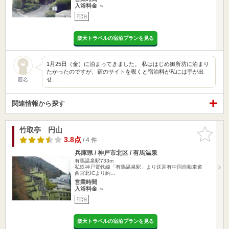
入浴料金 ～
宿泊
楽天トラベルの宿泊プランを見る
1月25日（金）に泊まってきました。 私ははじめ御所坊に泊まり
たかったのですが、宿のサイトを覗くと宿泊料が私には手が出
せ…
匿名
関連情報から探す
竹取亭 円山
お気に入
りに追加
3.8点
/ 4 件
兵庫県 / 神戸市北区 / 有馬温泉
有馬温泉駅733m
私鉄神戸電鉄線「有馬温泉駅」より送迎有中国自動車道
西宮北ICより約…
営業時間
入浴料金 ～
宿泊
楽天トラベルの宿泊プランを見る