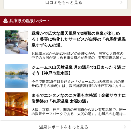
口コミをもっと見る
兵庫県の温泉レポート
緑豊かで広大な露天風呂で2種類の良泉が楽しめ
る！美容に特化したサービスが自慢の「有馬街道温
泉すずらんの湯」
兵庫県三宮から約20分ほどの距離ながら、豊富な大自然の
中での入浴が楽しめる露天風呂が自慢の「有馬街道温泉すず
らんの湯」。 美肌に効果的な2種類の源泉に加え…
ジェームス山天然温泉 月の湯舟で1日まったり過ご
そう【神戸市垂水区】
今年で開業18年目を迎えた『ジェームス山天然温泉 月の湯
舟(以下月の湯舟)』は、温浴施設激戦区の神戸市内にありま
す。 2021年10月、過去最大規模のリニュー…
まるでエンタメなのにお湯も本格派！金銀サウナに
岩盤浴の「有馬温泉 太閤の湯」
大阪、京都、神戸、関西の三都市から近い有馬温泉で、唯一
の温泉テーマパークである「太閤の湯」。お風呂のお湯は金
泉、銀泉、炭酸泉とそろって豪華絢爛、オリジナリティあ…
温泉レポートをもっと見る