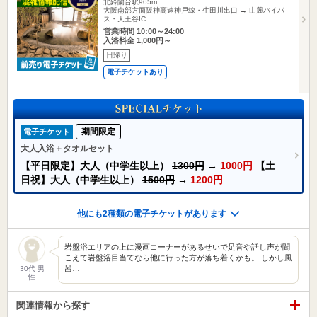
北鈴蘭台駅965m
大阪南部方面阪神高速神戸線・生田川出口 → 山麓バイパ
ス・天王谷IC…
営業時間 10:00～24:00
入浴料金 1,000円～
日帰り
電子チケットあり
期間限定
電子チケット
大人入浴＋タオルセット
【平日限定】大人（中学生以上）
1300円
→
1000円
【土
日祝】大人（中学生以上）
1500円
→
1200円
他にも2種類の電子チケットがあります
岩盤浴エリアの上に漫画コーナーがあるせいで足音や話し声が聞
こえて岩盤浴目当てなら他に行った方が落ち着くかも。 しかし風
呂…
30代 男
性
関連情報から探す