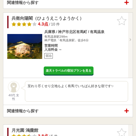
関連情報から探す
兵衛向陽閣（ひょうえこうようかく）
お気に入
りに追加
4.3点
/ 10 件
兵庫県 / 神戸市北区有馬町 / 有馬温泉
有馬温泉駅298m
神戸電鉄「有馬温泉駅」徒歩6分
営業時間
入浴料金 ～
宿泊
楽天トラベルの宿泊プランを見る
至れり尽くせり立地もよく有馬でいちばん好きな宿です✨
40代 女
性
関連情報から探す
月光園 鴻朧館
お気に入
りに追加