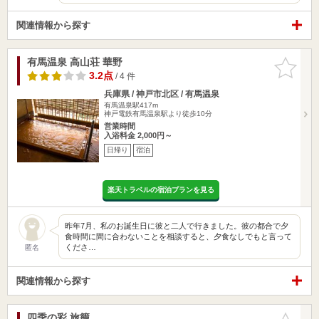
関連情報から探す
有馬温泉 高山荘 華野
お気に入
りに追加
3.2点
/ 4 件
兵庫県 / 神戸市北区 / 有馬温泉
有馬温泉駅417m
神戸電鉄有馬温泉駅より徒歩10分
営業時間
入浴料金 2,000円～
日帰り
宿泊
楽天トラベルの宿泊プランを見る
昨年7月、私のお誕生日に彼と二人で行きました。彼の都合で夕
食時間に間に合わないことを相談すると、夕食なしでもと言って
くださ…
匿名
関連情報から探す
四季の彩 旅籠
お気に入