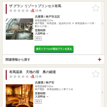
ザ グラン リゾートプリンセス有馬
お気に入
りに追加
-点
/ 0 件
兵庫県 / 神戸市北区
有馬温泉駅717m
神戸電鉄「有馬温泉」徒歩約15分 ※ 有馬温泉のバス停・
駅からの送…
営業時間
入浴料金 ～
宿泊
楽天トラベルの宿泊プランを見る
関連情報から探す
有馬温泉 天地の宿 奥の細道
お気に入
りに追加
-点
/ 0 件
兵庫県 / 神戸市
有馬温泉駅742m
神戸電鉄 有馬温泉駅より車で３分
営業時間
入浴料金 ～
宿泊