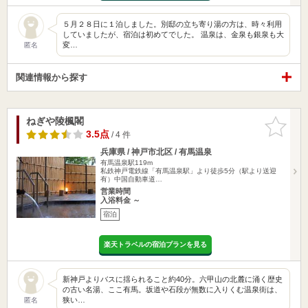
５月２８日に１泊しました。別邸の立ち寄り湯の方は、時々利用
していましたが、宿泊は初めてでした。 温泉は、金泉も銀泉も大
変…
匿名
関連情報から探す
ねぎや陵楓閣
お気に入
りに追加
3.5点
/ 4 件
兵庫県 / 神戸市北区 / 有馬温泉
有馬温泉駅119m
私鉄神戸電鉄線「有馬温泉駅」より徒歩5分（駅より送迎
有）中国自動車道…
営業時間
入浴料金 ～
宿泊
楽天トラベルの宿泊プランを見る
新神戸よりバスに揺られること約40分。六甲山の北麓に涌く歴史
の古い名湯、ここ有馬。坂道や石段が無数に入りくむ温泉街は、
狭い…
匿名