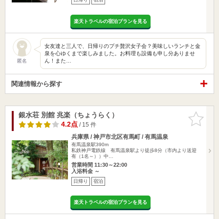
楽天トラベルの宿泊プランを見る
女友達と三人で、日帰りのプチ贅沢女子会？美味しいランチと金
泉を心ゆくまで楽しみました。お料理も設備も申し分ありませ
ん！また…
匿名
関連情報から探す
銀水荘 別館 兆楽（ちょうらく）
お気に入
りに追加
4.2点
/ 15 件
兵庫県 / 神戸市北区有馬町 / 有馬温泉
有馬温泉駅390m
私鉄神戸電鉄線 有馬温泉駅より徒歩8分（市内より送迎
有（1名～））中…
営業時間 11:30～22:00
入浴料金 ～
日帰り
宿泊
楽天トラベルの宿泊プランを見る