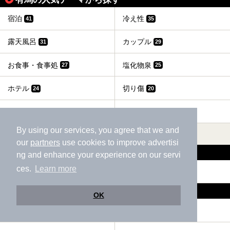
宿泊
冷え性
41
35
露天風呂
カップル
31
29
お食事・食事処
塩化物泉
27
25
ホテル
切り傷
24
20
貸切風呂、個室風呂
サウナ
19
18
By using our services, you agree that we and
すべて表示する
our
partners
use cookies to improve advertisi
有馬の温泉地から探す
ng and enhance your experience on our servi
ces.
Learn more
有馬温泉
大沢温泉
32
1
兵庫県の温泉エリアから探す
OK
城崎
但馬
121
115