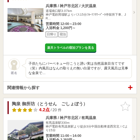
兵庫県 / 神戸市北区 / 大沢温泉
道場南口駅3.07km
神戸電鉄岡場駅よりバス15分ﾌﾙｰﾂﾌﾗﾜｰﾊﾟｰｸ停留所下車、J
R…
営業時間 12:00～23:00
入浴料金 1,200円～
日帰り
宿泊
楽天トラベルの宿泊プランを見る
子供たちにバーベキュー行こうと誘い実は当然温泉目当てです
（笑）内風呂はなんの取りえの無い白湯ですが、露天風呂は見事
な金泉で…
匿名
関連情報から探す
陶泉 御所坊（とうせん ごしょぼう）
お気に入
りに追加
4.2点
/ 20 件
兵庫県 / 神戸市北区 / 有馬温泉
有馬温泉駅330m
神戸電鉄有馬温泉駅より徒歩3分中国自動車道西宮北ＩCよ
り15分
営業時間 11:00～14:00
入浴料金 2,250円～