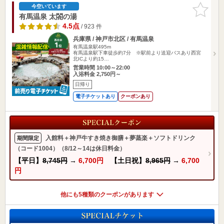
お気に入
今空いています
りに追加
有馬温泉 太閤の湯
4.5点
/ 923 件
兵庫県 / 神戸市北区 / 有馬温泉
有馬温泉駅495m
有馬温泉駅下車徒歩約7分 ※駅前より送迎バスあり西宮
北ICより約15…
営業時間 10:00～22:00
入浴料金 2,750円～
日帰り
電子チケットあり
クーポンあり
入館料＋神戸牛すき焼き御膳＋夢蒸楽＋ソフトドリンク
期間限定
（コード1004）（8/12～14は休日料金）
【平日】
8,745円
→
6,700円
【土日祝】
8,965円
→
6,700
円
他にも5種類のクーポンがあります