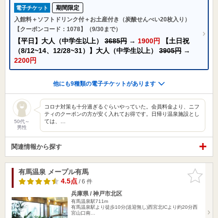
期間限定
電子チケット
入館料＋ソフトドリンク付＋お土産付き（炭酸せんべい20枚入り）
【クーポンコード：1078】（9/30まで）
【平日】大人（中学生以上）
3685円
→
1900円
【土日祝
（8/12~14、12/28~31）】大人（中学生以上）
3905円
→
2200円
他にも9種類の電子チケットがあります
コロナ対策も十分過ぎるぐらいやっていた。会員料金より、ニフ
ティのクーポンの方が安く入れてお得です。日帰り温泉施設とし
ては、…
50代～
男性
関連情報から探す
有馬温泉 メープル有馬
お気に入
りに追加
4.5点
/ 6 件
兵庫県 / 神戸市北区
有馬温泉駅711m
有馬温泉駅より徒歩10分(送迎無し)西宮北ICより約20分西
宮山口南…