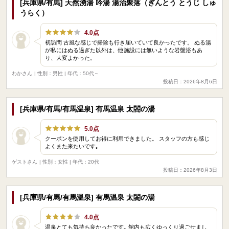
[兵庫県/有馬] 天然湧湯 吟湯 湯治聚落（ぎんとう とうじ しゅ
うらく）
4.0点
初訪問 古風な感じで掃除も行き届いていて良かったです。 ぬる湯
が私にはぬる過ぎた以外は、他施設には無いような岩盤浴もあ
り、大変よかった。
わかさん
| 性別：男性 | 年代：50代～
投稿日：2026年8月6日
[兵庫県/有馬/有馬温泉] 有馬温泉 太閤の湯
5.0点
クーポンを使用してお得に利用できました。 スタッフの方も感じ
よくまた来たいです｡
ゲストさん
| 性別：女性 | 年代：20代
投稿日：2026年8月3日
[兵庫県/有馬/有馬温泉] 有馬温泉 太閤の湯
4.0点
温泉とても気持ち良かったです｡ 館内も広くゆっくり過ごせまし