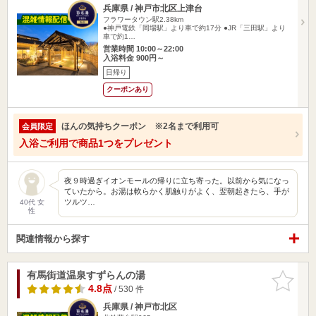
兵庫県 / 神戸市北区上津台
フラワータウン駅2.38km
●神戸電鉄「岡場駅」より車で約17分 ●JR「三田駅」より
車で約1…
営業時間 10:00～22:00
入浴料金 900円～
日帰り
クーポンあり
ほんの気持ちクーポン ※2名まで利用可
会員限定
入浴ご利用で商品1つをプレゼント
夜９時過ぎイオンモールの帰りに立ち寄った。以前から気になっ
ていたから。お湯は軟らかく肌触りがよく、翌朝起きたら、手が
ツルツ…
40代 女
性
関連情報から探す
有馬街道温泉すずらんの湯
お気に入
りに追加
4.8点
/ 530 件
兵庫県 / 神戸市北区