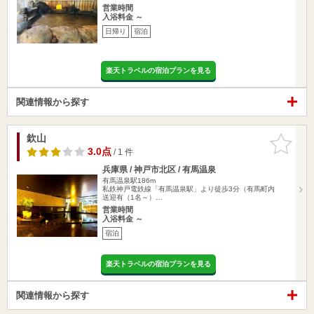
営業時間
入浴料金 ～
日帰り
宿泊
楽天トラベルの宿泊プランを見る
関連情報から探す
欽山
お気に入
りに追加
3.0点
/ 1 件
兵庫県 / 神戸市北区 / 有馬温泉
有馬温泉駅186m
私鉄神戸電鉄線「有馬温泉駅」より徒歩3分（有馬町内
送迎有（1名～）…
営業時間
入浴料金 ～
宿泊
楽天トラベルの宿泊プランを見る
関連情報から探す