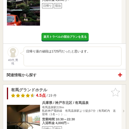
日帰り
宿泊
楽天トラベルの宿泊プランを見る
日帰り湯の値段は1725円だったと思います。
40代 男
性
関連情報から探す
有馬グランドホテル
お気に入
りに追加
4.5点
/ 19 件
兵庫県 / 神戸市北区 / 有馬温泉
有馬温泉駅228m
私鉄神戸電鉄線 有馬温泉駅より徒歩7分（有馬町内 送
迎有（1名～））…
営業時間 10:30～22:30
入浴料金 4,000円～
日帰り
宿泊