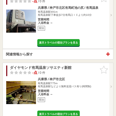
りに追加
-点
/ 0 件
兵庫県 / 神戸市北区有馬町池の尻 / 有馬温泉
有馬温泉駅491m
有馬温泉駅下車徒歩7分有馬口ＩＣより約10分
営業時間
入浴料金 ～
宿泊
楽天トラベルの宿泊プランを見る
関連情報から探す
ダイヤモンド有馬温泉ソサエティ新館
お気に入
りに追加
-点
/ 0 件
兵庫県 / 神戸市北区
有馬温泉駅775m
有馬温泉駅などより無料送迎バス有り(時間制)
営業時間
入浴料金 ～
宿泊
楽天トラベルの宿泊プランを見る