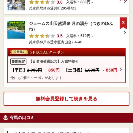
3.6
入浴料：
880円～
兵庫県尼崎市蓬川町295番地3
3
ジェームス山天然温泉 月の湯舟（つきのゆふ
ね）
3.5
入浴料：
570円～
兵庫県神戸市垂水区青山台7-4-46
【百名湯受賞記念】入館料割引
期間限定
【平日】
1,000円
→
850円
【土日祝】
1,030円
→
850円
他にも1個のクーポンがあります。
無料会員登録して続きを見る
有馬の口コミ