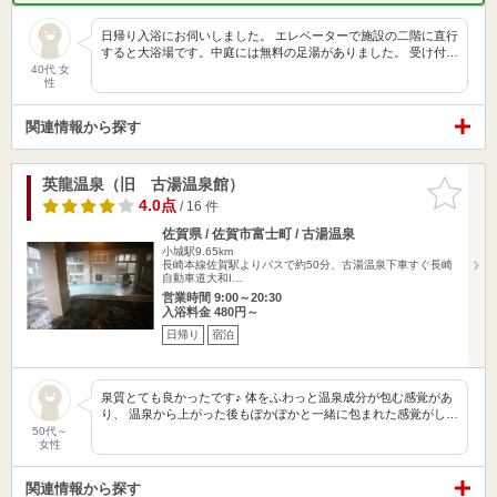
日帰り入浴にお伺いしました。 エレベーターで施設の二階に直行
すると大浴場です。中庭には無料の足湯がありました。 受け付…
40代 女
性
関連情報から探す
英龍温泉（旧 古湯温泉館）
お気に入
りに追加
4.0点
/ 16 件
佐賀県 / 佐賀市富士町 / 古湯温泉
小城駅9.65km
長崎本線佐賀駅よりバスで約50分、古湯温泉下車すぐ長崎
自動車道大和I…
営業時間 9:00～20:30
入浴料金 480円～
日帰り
宿泊
泉質とても良かったです♪ 体をふわっと温泉成分が包む感覚があ
り、 温泉から上がった後もぽかぽかと一緒に包まれた感覚がし…
50代～
女性
関連情報から探す