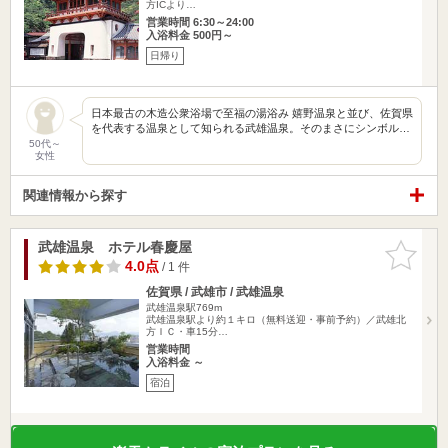
方ICより…
営業時間 6:30～24:00
入浴料金 500円～
日帰り
日本最古の木造公衆浴場で至福の湯浴み 嬉野温泉と並び、佐賀県
を代表する温泉として知られる武雄温泉。そのまさにシンボル…
50代～
女性
関連情報から探す
武雄温泉 ホテル春慶屋
お気に入
りに追加
4.0点
/ 1 件
佐賀県 / 武雄市 / 武雄温泉
武雄温泉駅769m
武雄温泉駅より約１キロ（無料送迎・事前予約）／武雄北
方ＩＣ・車15分…
営業時間
入浴料金 ～
宿泊