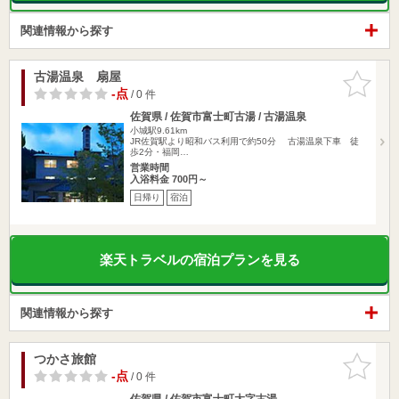
関連情報から探す
古湯温泉 扇屋
お気に入
りに追加
-点
/ 0 件
佐賀県 / 佐賀市富士町古湯 / 古湯温泉
小城駅9.61km
JR佐賀駅より昭和バス利用で約50分 古湯温泉下車 徒
歩2分・福岡…
営業時間
入浴料金 700円～
日帰り
宿泊
楽天トラベルの宿泊プランを見る
関連情報から探す
つかさ旅館
お気に入
りに追加
-点
/ 0 件
佐賀県 / 佐賀市富士町大字古湯