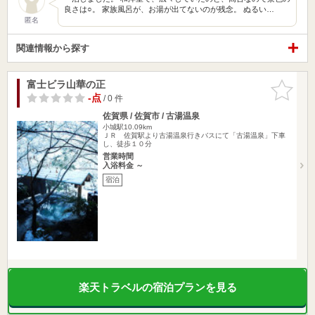
良さは○。 家族風呂が、お湯が出てないのが残念。 ぬるい…
匿名
関連情報から探す
富士ビラ山華の正
お気に入
りに追加
-点
/ 0 件
佐賀県 / 佐賀市 / 古湯温泉
小城駅10.09km
ＪＲ 佐賀駅より古湯温泉行きバスにて「古湯温泉」下車
し、徒歩１０分
営業時間
入浴料金 ～
宿泊
楽天トラベルの宿泊プランを見る