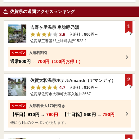
佐賀県の週間アクセスランキング
1
吉野ヶ里温泉 卑弥呼乃湯
3.6
入浴料：
800円～
佐賀県三養基郡上峰町坊所1523-1
入浴料割引
クーポン
通常
800円
→
700円（100円お得！）
2
佐賀大和温泉ホテルAmandi（アマンディ）
4.7
入浴料：
910円～
佐賀県佐賀市大和町大字久池井3667
入館料最大170円引き
クーポン
【平日】
910円
→
790円
【土日祝】
960円
→
790円
他にも1個のクーポンがあります。