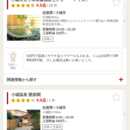
りに追加
4.5点
/ 16 件
佐賀県 / 小城市
牛津駅850m
JR長崎本線牛津駅からコミュニティバス運行あり長崎自動
車道佐賀大和I…
営業時間 10:00～21:20
入浴料金 520円～
日帰り
520円で温泉にサウナありでプールも入れる。ジムは310円で2時
間利用可能。 少しお風呂は狭いが良いところ。
50代～
男性
関連情報から探す
小城温泉 開泉閣
お気に入
りに追加
4.0点
/ 1 件
佐賀県 / 小城市
小城駅2.05km
営業時間 6:00～22:00
入浴料金 500円～
日帰り
宿泊