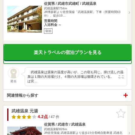
佐賀県 / 武雄市武雄町 / 武雄温泉
武雄温泉駅754m
JR博多駅より佐世保線「武雄温泉駅」下車（所要時間63
分）、徒歩10…
営業時間
入浴料金 ～
宿泊
楽天トラベルの宿泊プランを見る
武雄温泉は源泉の温度が高いが、この宿も同じ。掛け流しの温
泉は１階の大浴場だけ。４階の大浴場は循環されている。 ここ
は宮…
匿名
関連情報から探す
武雄温泉 元湯
お気に入
りに追加
4.2点
/ 47 件
佐賀県 / 武雄市 / 武雄温泉
武雄温泉駅826m
JR佐世保線 武雄温泉駅より徒歩15分長崎自動車道 武雄北