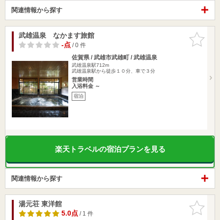
関連情報から探す
武雄温泉 なかます旅館
お気に入
りに追加
-点
/ 0 件
佐賀県 / 武雄市武雄町 / 武雄温泉
武雄温泉駅712m
武雄温泉駅から徒歩１０分、車で３分
営業時間
入浴料金 ～
宿泊
楽天トラベルの宿泊プランを見る
関連情報から探す
湯元荘 東洋館
お気に入
りに追加
5.0点
/ 1 件