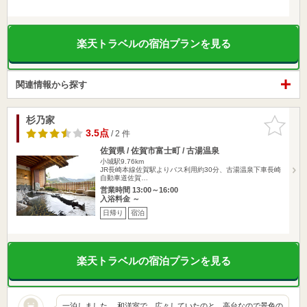
楽天トラベルの宿泊プランを見る
関連情報から探す
杉乃家
お気に入
りに追加
3.5点
/ 2 件
佐賀県 / 佐賀市富士町 / 古湯温泉
小城駅9.76km
JR長崎本線佐賀駅よりバス利用約30分、古湯温泉下車長崎
自動車道佐賀…
営業時間 13:00～16:00
入浴料金 ～
日帰り
宿泊
楽天トラベルの宿泊プランを見る
一泊しました。 和洋室で、広々していたのと、高台なので景色の