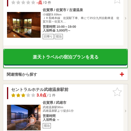
りに追加
-点
/ 0 件
佐賀県 / 佐賀市 / 古湯温泉
小城駅9.69km
ＪＲ長崎本線 佐賀駅下車、車にて35分九州自動車道 佐
賀方面～佐賀大…
営業時間 10:00～19:00
入浴料金 3,000円～
日帰り
宿泊
楽天トラベルの宿泊プランを見る
関連情報から探す
セントラルホテル武雄温泉駅前
お気に入
りに追加
3.0点
/ 1 件
佐賀県 / 武雄市
武雄温泉駅96m
武雄温泉駅より徒歩1分
営業時間
入浴料金 ～
宿泊