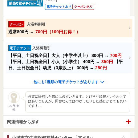
電子チケットあり
クーポンあり
入浴料割引
クーポン
通常
800円
→
700円（100円お得！）
入浴料割引
電子チケット
【平日、土日祝全日】大人（中学生以上）
800円
→
700円
【平日、土日祝全日】小人（小学生）
400円
→
350円
【平
日、土日祝全日】幼児（3歳以上）
300円
→
250円
他にも1種類の電子チケットがあります
佐賀に帰省した際には必ずいきます。とびきり綺麗というわけで
はありませんが、田舎ならではのゆったりした感じがとても良い
です！…
20代 女
性
関連情報から探す
小城市立牛津保健福祉センター 「アイル」
お気に入