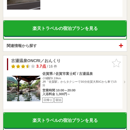
楽天トラベルの宿泊プランを見る
関連情報から探す
古湯温泉ONCRI／おんくり
お気に入
りに追加
3.7点
/ 16 件
佐賀県 / 佐賀市富士町 / 古湯温泉
小城駅9.19km
JR「佐賀駅」からタクシーで30分佐賀大和ICから車で15
分
営業時間 10:00～20:00
入浴料金 1,300円～
日帰り
宿泊
楽天トラベルの宿泊プランを見る