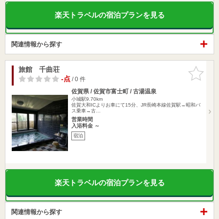
楽天トラベルの宿泊プランを見る
関連情報から探す
旅館 千曲荘
お気に入
りに追加
-点
/ 0 件
佐賀県 / 佐賀市富士町 / 古湯温泉
小城駅9.70km
佐賀大和ICよりお車にて15分、JR長崎本線佐賀駅→昭和バ
ス乗車→古…
営業時間
入浴料金 ～
宿泊
楽天トラベルの宿泊プランを見る
関連情報から探す