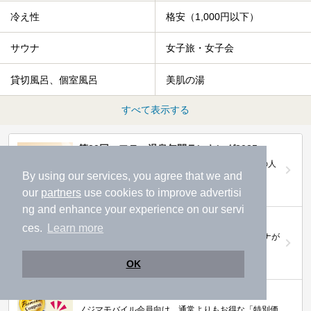
冷え性
格安（1,000円以下）
サウナ
女子旅・女子会
貸切風呂、個室風呂
美肌の湯
すべて表示する
第20回ニフティ温泉年間ランキング2025
全国約2.2万件の中から頂点に選ばれた、2025年の人
気施設は…
By using our services, you agree that we and
our
partners
use cookies to improve advertisi
ng and enhance your experience on our servi
ニフティ温泉 サウナランキング2026
ces.
Learn more
おふろ好きユーザーの投票により、全国No.1サウナが
決定！
OK
ニフティ温泉プレミアムクーポン
ノジマモバイル会員向け 通常よりもお得な「特別価