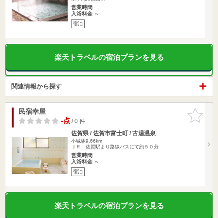
営業時間
入浴料金 ～
宿泊
楽天トラベルの宿泊プランを見る
関連情報から探す
民宿幸屋
お気に入
りに追加
-点
/ 0 件
佐賀県 / 佐賀市富士町 / 古湯温泉
小城駅9.66km
ＪＲ 佐賀駅より路線バスにて約５０分
営業時間
入浴料金 ～
宿泊
楽天トラベルの宿泊プランを見る