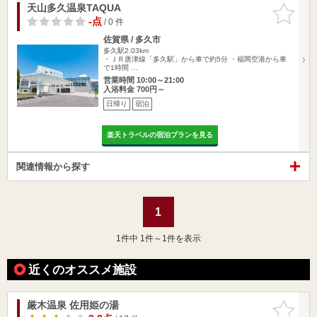
天山多久温泉TAQUA
お気に入
りに追加
-点
/ 0 件
佐賀県 / 多久市
多久駅2.03km
・ＪＲ唐津線「多久駅」から車で約5分 ・福岡空港から車
で1時間 …
営業時間 10:00～21:00
入浴料金 700円～
日帰り
宿泊
楽天トラベルの宿泊プランを見る
関連情報から探す
1
1
件中 1件～1件を表示
近くのオススメ施設
厳木温泉 佐用姫の湯
お気に入
りに追加