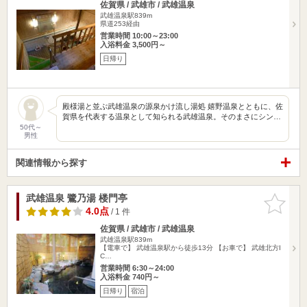
佐賀県 / 武雄市 / 武雄温泉
武雄温泉駅839m
県道253経由
営業時間 10:00～23:00
入浴料金 3,500円～
日帰り
殿様湯と並ぶ武雄温泉の源泉かけ流し湯処 嬉野温泉とともに、佐
賀県を代表する温泉として知られる武雄温泉。そのまさにシン…
50代～
男性
関連情報から探す
武雄温泉 鷺乃湯 楼門亭
お気に入
りに追加
4.0点
/ 1 件
佐賀県 / 武雄市 / 武雄温泉
武雄温泉駅839m
【電車で】 武雄温泉駅から徒歩13分 【お車で】 武雄北方I
C…
営業時間 6:30～24:00
入浴料金 740円～
日帰り
宿泊