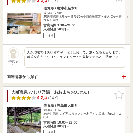
3.2点
/ 17 件
佐賀県 / 唐津市厳木町
厳木駅1.25km
JR唐津線厳木駅から徒歩15分長崎自動車道・多久ICから厳
木多久道路…
営業時間 9:30～21:00
入浴料金 500円～
日帰り
大衆浴場ではありますが、お湯は良くて、無くなると困ります。
希望を言うと‥コインランドリーとか隣接であると、助かりま…
40代 女
性
関連情報から探す
大町温泉 ひじり乃湯（おおまちおんせん）
お気に入
りに追加
4.2点
/ 14 件
佐賀県 / 杵島郡大町町
大町駅1.08km
JR佐世保線 大町駅よりタクシー利用すぐ武雄北方ICより2
0分
営業時間 10:00～22:00
入浴料金 800円～
日帰り