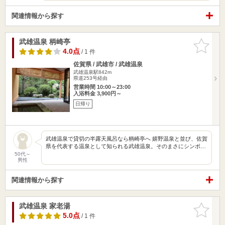
関連情報から探す
武雄温泉 柄崎亭
お気に入
りに追加
4.0点
/ 1 件
佐賀県 / 武雄市 / 武雄温泉
武雄温泉駅842m
県道253号経由
営業時間 10:00～23:00
入浴料金 3,900円～
日帰り
武雄温泉で貸切の半露天風呂なら柄崎亭へ 嬉野温泉と並び、佐賀
県を代表する温泉として知られる武雄温泉。そのまさにシンボ…
50代～
男性
関連情報から探す
武雄温泉 家老湯
お気に入
りに追加
5.0点
/ 1 件