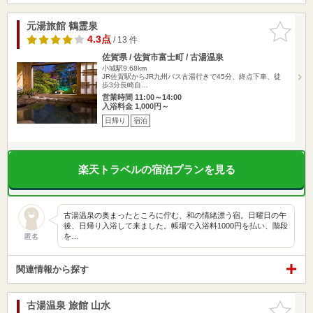
元湯旅館 鶴霊泉
お気に入
りに追加
4.3点
/ 13 件
佐賀県 / 佐賀市富士町 / 古湯温泉
小城駅9.68km
JR佐賀駅からJR九州バス古湯行きで45分、終点下車、徒
歩3分長崎自…
営業時間 11:00～14:00
入浴料金 1,000円～
日帰り
宿泊
楽天トラベルの宿泊プランを見る
古湯温泉の奥まったところに佇む、和の情緒漂う宿。日曜日の午
後、日帰り入浴して来ました。帳場で入浴料1000円を払い、階段
を…
匿名
関連情報から探す
古湯温泉 旅館 山水
お気に入