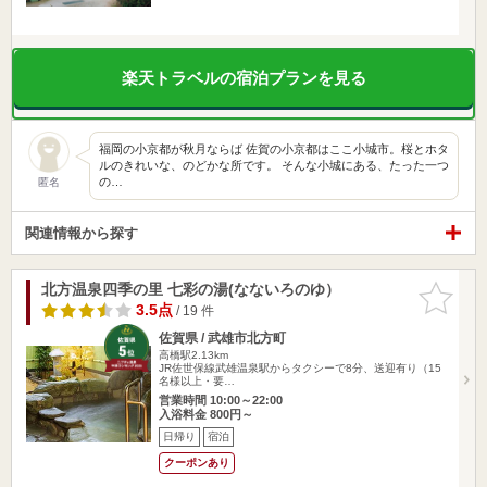
楽天トラベルの宿泊プランを見る
福岡の小京都が秋月ならば 佐賀の小京都はここ小城市。桜とホタ
ルのきれいな、のどかな所です。 そんな小城にある、たった一つ
の…
匿名
関連情報から探す
北方温泉四季の里 七彩の湯(なないろのゆ）
お気に入
りに追加
3.5点
/ 19 件
佐賀県 / 武雄市北方町
高橋駅2.13km
JR佐世保線武雄温泉駅からタクシーで8分、送迎有り（15
名様以上・要…
営業時間 10:00～22:00
入浴料金 800円～
日帰り
宿泊
クーポンあり