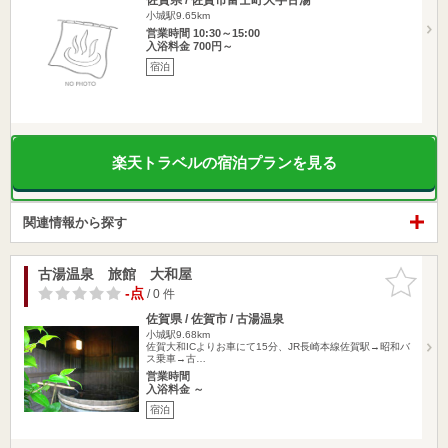
小城駅9.65km
営業時間 10:30～15:00
入浴料金 700円～
宿泊
楽天トラベルの宿泊プランを見る
関連情報から探す
古湯温泉 旅館 大和屋
お気に入
りに追加
-点
/ 0 件
佐賀県 / 佐賀市 / 古湯温泉
小城駅9.68km
佐賀大和ICよりお車にて15分、JR長崎本線佐賀駅→昭和バ
ス乗車→古…
営業時間
入浴料金 ～
宿泊