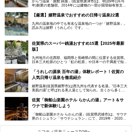
からつ温泉「旅館 綿屋」(佐賀県唐津市)は、明治9年(1876
年)創業の老舗宿。2014年には建物の一部が国登録有形文化
財に登録され、この地でもとりわけ格式高い宿の一つです。
しかし良質の自家源泉を所有し、日帰り入浴が可能な点はあ
【厳選】嬉野温泉でおすすめの日帰り温泉22選
まり知られていません。近寄りがたいほどの敷居の高いイメ
ージとは反して、実は温かみある接客が特徴の名宿です。
九州の温泉地の中でも有名な温泉地の一つが「嬉野温泉」。
読み方は嬉野（うれしの）です。
文化財のラグジュアリー名宿で、お得にプチ贅沢体験を。今
日本三大美肌の湯で、入ると肌がツルツルスベスベになりま
回は「旅館 綿屋」の日帰り温泉を中心にレビューします！
すよ。
温泉街には特産の嬉野茶がいただけるお茶屋さんがあった
佐賀県のスーパー銭湯おすすめ15選【2025年最新
り、「美肌祈願」ができる豊玉姫神社があったりと見どころ
満載。
版】
温泉も日帰り温泉施設から老舗の旅館までバラエティに富ん
でいて、老若男女、家族からカップルまで満喫できます。
九州地方の北西部、福岡県と長崎県の間に位置する佐賀県。
時間がゆっくりと流れ、観光も楽しめる嬉野温泉、その中で
日本三大松原のひとつ「虹の松原」や日本一の干満差で知ら
も人気の日帰り温泉を紹介します！
れる有明海の干潟、玄界灘に面した棚田などの美しい風景が
泉質はもちろん、施設も充実している所が多く、いくつも回
魅力です。有田焼や伊万里焼、唐津焼などのやきものが盛ん
「うれしの源泉 百年の湯」体験レポート！佐賀の
りたい場所ばかりですよ。
なことでも知られています。
人気日帰り温泉を徹底紹介
佐賀県にはまた、嬉野温泉や武雄温泉を筆頭に数多くの温泉
があります。泉質は多種多様で、「町の数ほど温泉がある」
嬉野温泉(佐賀県嬉野市)は西九州を代表する名湯。“日本三大
と言われるほど。今回は、そんな佐賀県で特におすすめのス
美肌の湯”と呼ばれる美人湯として知られ、古くから多くの
ーパー銭湯をピックアップしました。
人々に利用され続けてきました。
中でも「うれしの源泉 百年の湯」は、嬉野温泉では数少な
佐賀「御船山楽園ホテル らかんの湯」アート＆サ
い日帰り入浴専門施設のひとつ。多くの常連客や観光客に親
ウナで新体験!しよう
しまれています。
「御船山楽園ホテル らかんの湯」(佐賀県武雄市)は、サウナ
今回は、地元九州在住のニフティ温泉ライターである筆者が
界のミシュラン「サウナシュラン」にて、2019年・2020
「うれしの源泉 百年の湯」を現地体験。定番の大浴場をは
年・2021年の3年連続でグランプリを獲得。名実ともに日本
じめ、人気の家族湯や食事(ランチ)まで、それらの全貌を徹
一のサウナと言っても過言ではありません。
底紹介します！
ニフティ温泉ニュースTOPへ