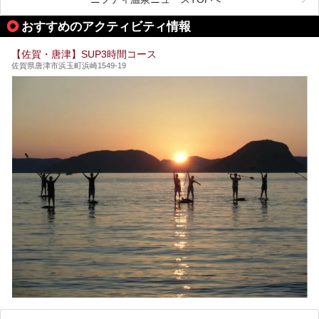
今回は、その大注目のサウナと温泉入浴施設を、男女別浴室
───
ごとに現地取材してきました！ さらには、御船山楽園で同
提供元：うれしの源泉 百年の湯【PR】
おすすめのアクティビティ情報
時開催中のチームラボ作品展も併せてご紹介。アート＆サウ
この記事はうれしの源泉 百年の湯のPRレポート記事です。
ナというかつてどこにも無かった組み合わせで、新体験!し
てみましょう。
【佐賀・唐津】SUP3時間コース
佐賀県唐津市浜玉町浜崎1549-19