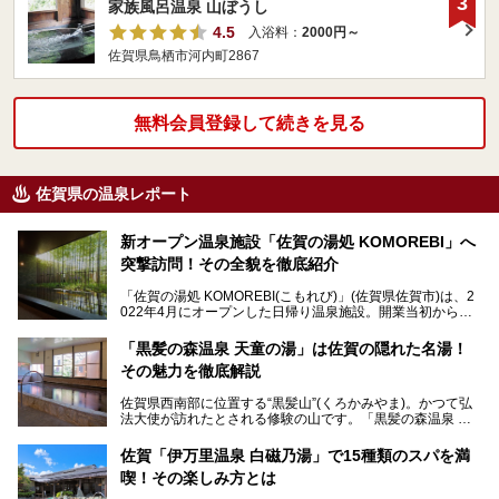
3
家族風呂温泉 山ぼうし
4.5
入浴料：
2000円～
佐賀県鳥栖市河内町2867
無料会員登録して続きを見る
佐賀県の温泉レポート
新オープン温泉施設「佐賀の湯処 KOMOREBI」へ
突撃訪問！その全貌を徹底紹介
「佐賀の湯処 KOMOREBI(こもれび)」(佐賀県佐賀市)は、2
022年4月にオープンした日帰り温泉施設。開業当初から話
題を呼び、ニフティ温泉「ユーザーが選ん…
「黒髪の森温泉 天童の湯」は佐賀の隠れた名湯！
その魅力を徹底解説
佐賀県西南部に位置する“黒髪山”(くろかみやま)。かつて弘
法大使が訪れたとされる修験の山です。「黒髪の森温泉 天
童の湯」(佐賀県武雄市)は、その黒髪山の麓にひっ…
佐賀「伊万里温泉 白磁乃湯」で15種類のスパを満
喫！その楽しみ方とは