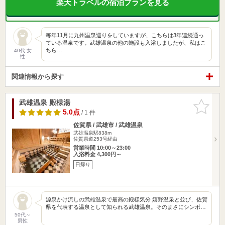
楽天トラベルの宿泊プランを見る
毎年11月に九州温泉巡りをしていますが、こちらは3年連続通っ
ている温泉です。武雄温泉の他の施設も入浴しましたが、私はこ
ちら…
40代 女
性
関連情報から探す
武雄温泉 殿様湯
お気に入
りに追加
5.0点
/ 1 件
佐賀県 / 武雄市 / 武雄温泉
武雄温泉駅838m
佐賀県道253号経由
営業時間 10:00～23:00
入浴料金 4,300円～
日帰り
源泉かけ流しの武雄温泉で最高の殿様気分 嬉野温泉と並び、佐賀
県を代表する温泉として知られる武雄温泉。そのまさにシンボ…
50代～
男性