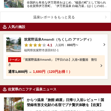
全国的も有名な伊万里焼をはじめ、“磁器の町”として知られ
る佐賀県伊万里町。「伊万里温泉 白磁乃湯」(はくじのゆ)
は、市街地郊外にある県内屈指の人気日帰り入浴施設…
温泉レポートをもっと見る
人気の施設
筑紫野温泉Amandi（ちくしの アマンディ）
4.1
入浴料：
880円
〜
福岡県筑紫野市原田832-1
「筑紫野温泉Amandi」【平日のみ】入浴+岩盤浴 割引
クーポン
き
通常
1,800円
→
1,680円（120円お得！）
佐賀県のニフティ温泉ニュース
からつ温泉「旅館 綿屋」日帰り入浴レビュー！国
登録有形文化財の名宿でプチ贅沢体験を【佐賀】