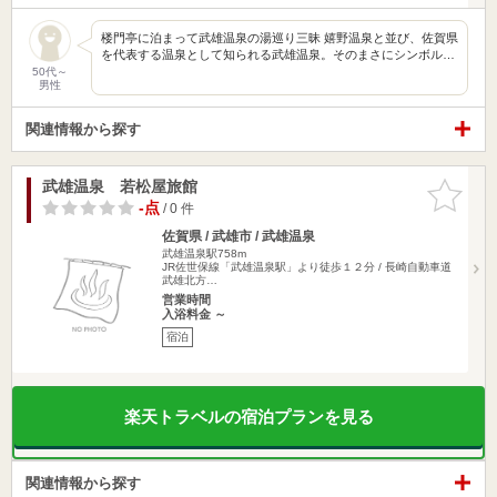
楼門亭に泊まって武雄温泉の湯巡り三昧 嬉野温泉と並び、佐賀県
を代表する温泉として知られる武雄温泉。そのまさにシンボル…
50代～
男性
関連情報から探す
武雄温泉 若松屋旅館
お気に入
りに追加
-点
/ 0 件
佐賀県 / 武雄市 / 武雄温泉
武雄温泉駅758m
JR佐世保線「武雄温泉駅」より徒歩１２分 / 長崎自動車道
武雄北方…
営業時間
入浴料金 ～
宿泊
楽天トラベルの宿泊プランを見る
関連情報から探す