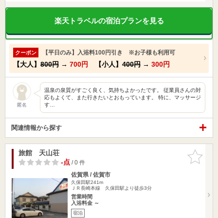
楽天トラベルの宿泊プランを見る
【平日のみ】入浴料100円引き ※お子様も利用可
クーポン
【大人】
800円
→
700円
【小人】
400円
→
300円
温泉の泉質がすごく良く、気持ちよかったです。 従業員さんの対
応もよくて、また行きたいとおもっています。 特に、マッサージ
す…
匿名
関連情報から探す
旅館 天山荘
お気に入
りに追加
-点
/ 0 件
佐賀県 / 佐賀市
久保田駅241m
ＪＲ長崎本線 久保田駅より徒歩3分
営業時間
入浴料金 ～
宿泊