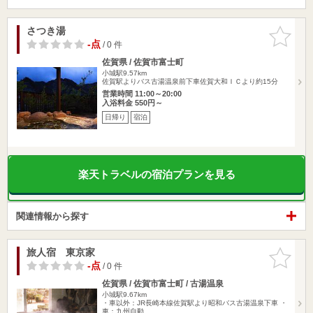
さつき湯
お気に入
りに追加
-点
/ 0 件
佐賀県 / 佐賀市富士町
小城駅9.57km
佐賀駅よりバス古湯温泉前下車佐賀大和ＩＣより約15分
営業時間 11:00～20:00
入浴料金 550円～
日帰り
宿泊
楽天トラベルの宿泊プランを見る
関連情報から探す
旅人宿 東京家
お気に入
りに追加
-点
/ 0 件
佐賀県 / 佐賀市富士町 / 古湯温泉
小城駅9.67km
・車以外：JR長崎本線佐賀駅より昭和バス古湯温泉下車 ・
車：九州自動…