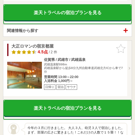
楽天トラベルの宿泊プランを見る
関連情報から探す
大正ロマンの宿京都屋
お気に入
りに追加
4.5点
/ 2 件
佐賀県 / 武雄市 / 武雄温泉
武雄温泉駅698m
武雄温泉駅から徒歩8分九州自動車道武雄北方ICから車で7
分
営業時間 13:00～22:00
入浴料金 1,000円～
日帰り
宿泊
サウナ
楽天トラベルの宿泊プランを見る
今年の３月に行きました。 大人３人、幼児３人で宿泊しました。
まず、部屋の広さに驚きました！これだけの人数で１５畳！！な