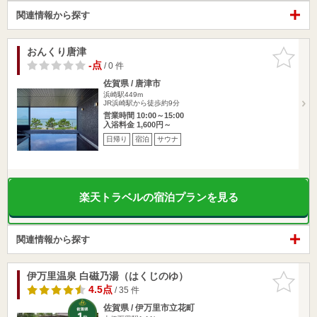
関連情報から探す
おんくり唐津
お気に入
りに追加
-点
/ 0 件
佐賀県 / 唐津市
浜崎駅449m
JR浜崎駅から徒歩約9分
営業時間 10:00～15:00
入浴料金 1,600円～
日帰り
宿泊
サウナ
楽天トラベルの宿泊プランを見る
関連情報から探す
伊万里温泉 白磁乃湯（はくじのゆ）
お気に入
りに追加
4.5点
/ 35 件
佐賀県 / 伊万里市立花町