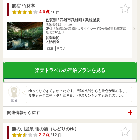
御宿 竹林亭
お気に入
りに追加
4.0点
/ 1 件
佐賀県 / 武雄市武雄町 / 武雄温泉
武雄温泉駅1.71km
JR佐世保線武雄温泉駅よりタクシーで5分長崎自動車道武
雄北方ICより…
営業時間
入浴料金 ～
宿泊
サウナ
楽天トラベルの宿泊プランを見る
ゆっくりできてよかったです。 部屋風呂からも景色が望めるし、
食事も完全に朝・夕と部屋食。 仲居サンもとても感じのいい…
匿名
関連情報から探す
熊の川温泉 鵆の湯（ちどりのゆ）
お気に入
りに追加
2.7点
/ 12 件