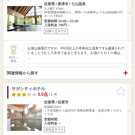
佐賀県 / 唐津市 / 七山温泉
大入駅7.47km
JR筑肥線浜崎駅から、昭和バス浜崎停より七山経由細川行
きバスで約20…
営業時間 10:00～21:00
入浴料金 740円～
日帰り
サウナ
お湯は循環式ですが、PH10以上の本格化な温泉です♨️濾過されて
いることでむしろ安全であると言えます。お湯のトロトロ感は、
…
50代～
男性
関連情報から探す
サガシティホテル
お気に入
りに追加
3.0点
/ 1 件
佐賀県 / 佐賀市
佐賀駅234m
ＪＲ佐賀駅から徒歩5分 長崎自動車道・佐賀大和ＩＣから
１５分
営業時間
入浴料金 ～
宿泊
サウナ