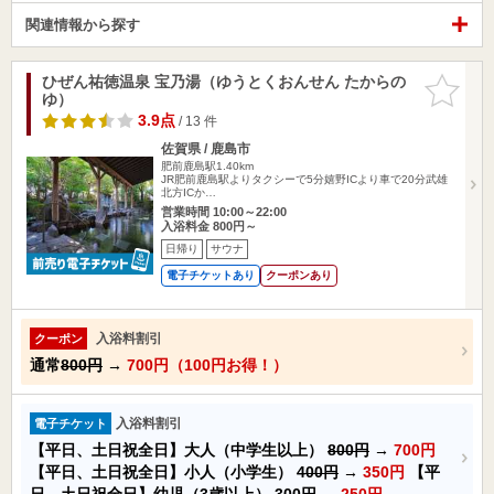
関連情報から探す
ひぜん祐徳温泉 宝乃湯（ゆうとくおんせん たからの
お気に入
ゆ）
りに追加
3.9点
/ 13 件
佐賀県 / 鹿島市
肥前鹿島駅1.40km
JR肥前鹿島駅よりタクシーで5分嬉野ICより車で20分武雄
北方ICか…
営業時間 10:00～22:00
入浴料金 800円～
日帰り
サウナ
電子チケットあり
クーポンあり
入浴料割引
クーポン
通常
800円
→
700円（100円お得！）
入浴料割引
電子チケット
【平日、土日祝全日】大人（中学生以上）
800円
→
700円
【平日、土日祝全日】小人（小学生）
400円
→
350円
【平
日、土日祝全日】幼児（3歳以上）
300円
→
250円