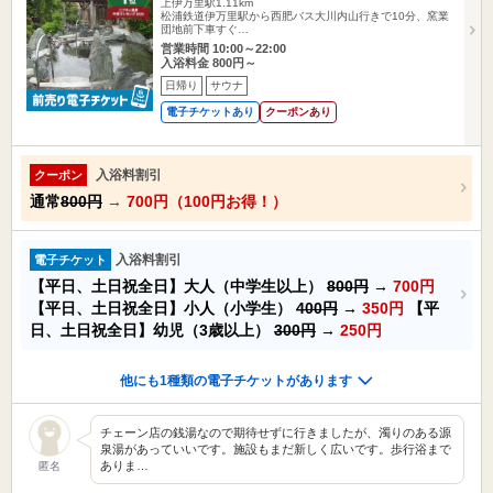
上伊万里駅1.11km
松浦鉄道伊万里駅から西肥バス大川内山行きで10分、窯業
団地前下車すぐ…
営業時間 10:00～22:00
入浴料金 800円～
日帰り
サウナ
電子チケットあり
クーポンあり
入浴料割引
クーポン
通常
800円
→
700円（100円お得！）
入浴料割引
電子チケット
【平日、土日祝全日】大人（中学生以上）
800円
→
700円
【平日、土日祝全日】小人（小学生）
400円
→
350円
【平
日、土日祝全日】幼児（3歳以上）
300円
→
250円
他にも1種類の電子チケットがあります
チェーン店の銭湯なので期待せずに行きましたが、濁りのある源
泉湯があっていいです。施設もまだ新しく広いです。歩行浴まで
ありま…
匿名