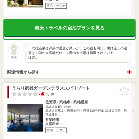
宿泊
サウナ
楽天トラベルの宿泊プランを見る
武雄温泉は源泉の温度が高いが、この宿も同じ。掛け流しの温
泉は１階の大浴場だけ。４階の大浴場は循環されている。 ここ
は宮…
匿名
関連情報から探す
うらり武雄ガーデンテラススパリゾート
お気に入
りに追加
-点
/ 0 件
佐賀県 / 武雄市 / 武雄温泉
武雄温泉駅1.76km
武雄温泉駅より国道34号・県道330号経由 武雄温泉駅～無
料送迎あ…
営業時間
入浴料金 ～
宿泊
サウナ