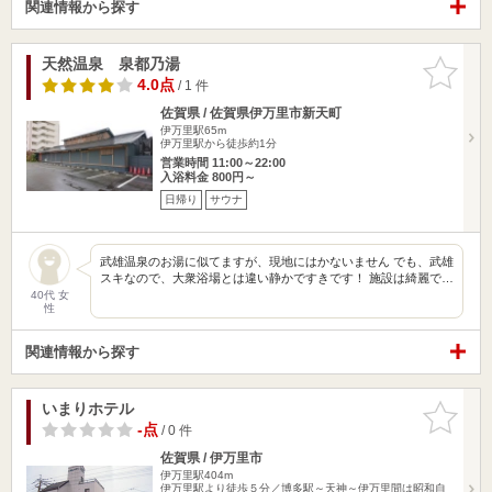
関連情報から探す
天然温泉 泉都乃湯
お気に入
りに追加
4.0点
/ 1 件
佐賀県 / 佐賀県伊万里市新天町
伊万里駅65m
伊万里駅から徒歩約1分
営業時間 11:00～22:00
入浴料金 800円～
日帰り
サウナ
武雄温泉のお湯に似てますが、現地にはかないません でも、武雄
スキなので、大衆浴場とは違い静かですきです！ 施設は綺麗で…
40代 女
性
関連情報から探す
いまりホテル
お気に入
りに追加
-点
/ 0 件
佐賀県 / 伊万里市
伊万里駅404m
伊万里駅より徒歩５分／博多駅～天神～伊万里間は昭和自