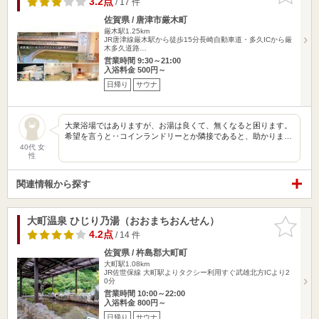
3.2点
/ 17 件
佐賀県 / 唐津市厳木町
厳木駅1.25km
JR唐津線厳木駅から徒歩15分長崎自動車道・多久ICから厳
木多久道路…
営業時間 9:30～21:00
入浴料金 500円～
日帰り
サウナ
大衆浴場ではありますが、お湯は良くて、無くなると困ります。
希望を言うと‥コインランドリーとか隣接であると、助かりま…
40代 女
性
関連情報から探す
大町温泉 ひじり乃湯（おおまちおんせん）
お気に入
りに追加
4.2点
/ 14 件
佐賀県 / 杵島郡大町町
大町駅1.08km
JR佐世保線 大町駅よりタクシー利用すぐ武雄北方ICより2
0分
営業時間 10:00～22:00
入浴料金 800円～
日帰り
サウナ