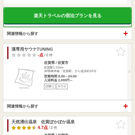
楽天トラベルの宿泊プランを見る
関連情報から探す
漢専用サウナTUNING
お気に入
りに追加
-点
/ 0 件
佐賀県 / 佐賀市
佐賀駅1.01km
JR長崎本線「佐賀駅」から徒歩約20分
営業時間 8:00～24:00
入浴料金 2,000円～
日帰り
サウナ
関連情報から探す
天然湧出温泉 佐賀ぽかぽか温泉
お気に入
りに追加
4.7点
/ 3 件