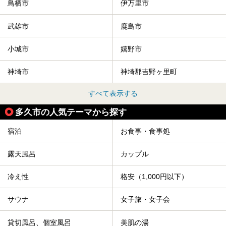
鳥栖市
伊万里市
武雄市
鹿島市
小城市
嬉野市
神埼市
神埼郡吉野ヶ里町
すべて表示する
多久市の人気テーマから探す
宿泊
お食事・食事処
露天風呂
カップル
冷え性
格安（1,000円以下）
サウナ
女子旅・女子会
貸切風呂、個室風呂
美肌の湯