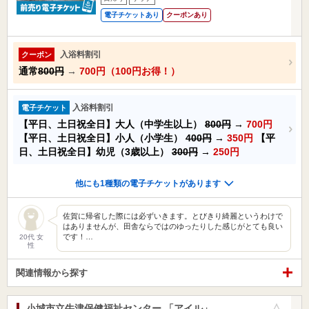
電子チケットあり
クーポンあり
入浴料割引
クーポン
通常
800円
→
700円（100円お得！）
入浴料割引
電子チケット
【平日、土日祝全日】大人（中学生以上）
800円
→
700円
【平日、土日祝全日】小人（小学生）
400円
→
350円
【平
日、土日祝全日】幼児（3歳以上）
300円
→
250円
他にも1種類の電子チケットがあります
佐賀に帰省した際には必ずいきます。とびきり綺麗というわけで
はありませんが、田舎ならではのゆったりした感じがとても良い
です！…
20代 女
性
関連情報から探す
小城市立牛津保健福祉センター 「アイル」
お気に入