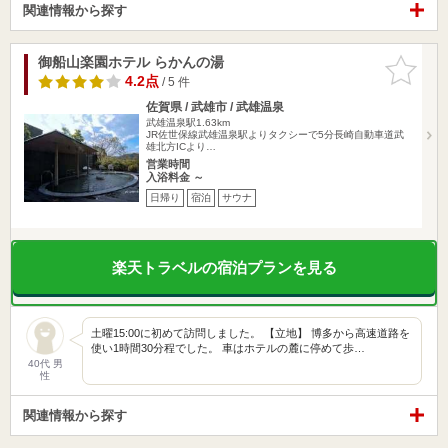
関連情報から探す
御船山楽園ホテル らかんの湯
お気に入
りに追加
4.2点
/ 5 件
佐賀県 / 武雄市 / 武雄温泉
武雄温泉駅1.63km
JR佐世保線武雄温泉駅よりタクシーで5分長崎自動車道武
雄北方ICより…
営業時間
入浴料金 ～
日帰り
宿泊
サウナ
楽天トラベルの宿泊プランを見る
土曜15:00に初めて訪問しました。 【立地】 博多から高速道路を
使い1時間30分程でした。 車はホテルの麓に停めて歩…
40代 男
性
関連情報から探す