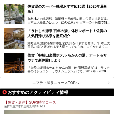
温泉街には特産の嬉野茶がいただけるお茶屋さんがあった
佐賀県のスーパー銭湯おすすめ15選【2025年最新
り、「美肌祈願」ができる豊玉姫神社があったりと見どころ
満載。
版】
温泉も日帰り温泉施設から老舗の旅館までバラエティに富ん
でいて、老若男女、家族からカップルまで満喫できます。
九州地方の北西部、福岡県と長崎県の間に位置する佐賀県。
時間がゆっくりと流れ、観光も楽しめる嬉野温泉、その中で
日本三大松原のひとつ「虹の松原」や日本一の干満差で知ら
も人気の日帰り温泉を紹介します！
れる有明海の干潟、玄界灘に面した棚田などの美しい風景が
泉質はもちろん、施設も充実している所が多く、いくつも回
魅力です。有田焼や伊万里焼、唐津焼などのやきものが盛ん
「うれしの源泉 百年の湯」体験レポート！佐賀の
りたい場所ばかりですよ。
なことでも知られています。
人気日帰り温泉を徹底紹介
佐賀県にはまた、嬉野温泉や武雄温泉を筆頭に数多くの温泉
があります。泉質は多種多様で、「町の数ほど温泉がある」
嬉野温泉(佐賀県嬉野市)は西九州を代表する名湯。“日本三大
と言われるほど。今回は、そんな佐賀県で特におすすめのス
美肌の湯”と呼ばれる美人湯として知られ、古くから多くの
ーパー銭湯をピックアップしました。
人々に利用され続けてきました。
中でも「うれしの源泉 百年の湯」は、嬉野温泉では数少な
佐賀「御船山楽園ホテル らかんの湯」アート＆サ
い日帰り入浴専門施設のひとつ。多くの常連客や観光客に親
ウナで新体験!しよう
しまれています。
「御船山楽園ホテル らかんの湯」(佐賀県武雄市)は、サウナ
今回は、地元九州在住のニフティ温泉ライターである筆者が
界のミシュラン「サウナシュラン」にて、2019年・2020
「うれしの源泉 百年の湯」を現地体験。定番の大浴場をは
年・2021年の3年連続でグランプリを獲得。名実ともに日本
じめ、人気の家族湯や食事(ランチ)まで、それらの全貌を徹
一のサウナと言っても過言ではありません。
底紹介します！
ニフティ温泉ニュースTOPへ
今回は、その大注目のサウナと温泉入浴施設を、男女別浴室
───
ごとに現地取材してきました！ さらには、御船山楽園で同
提供元：うれしの源泉 百年の湯【PR】
おすすめのアクティビティ情報
時開催中のチームラボ作品展も併せてご紹介。アート＆サウ
この記事はうれしの源泉 百年の湯のPRレポート記事です。
ナというかつてどこにも無かった組み合わせで、新体験!し
てみましょう。
【佐賀・唐津】SUP3時間コース
佐賀県唐津市浜玉町浜崎1549-19