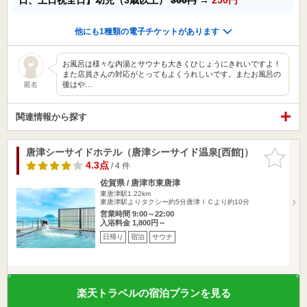
他にも1種類の電子チケットがあります
お風呂は様々な内湯とサウナも大きくひじょうにきれいですよ！
また店員さんの対応がとってもよくうれしいです。またお風呂の
後はや…
匿名
関連情報から探す
唐津シーサイドホテル（唐津シーサイド温泉[西館]）
お気に入
りに追加
4.3点
/ 4 件
佐賀県 / 唐津市東唐津
東唐津駅1.22km
東唐津駅よりタクシー約5分唐津ＩＣより約10分
営業時間 9:00～22:00
入浴料金 1,800円～
日帰り
宿泊
サウナ
楽天トラベルの宿泊プランを見る