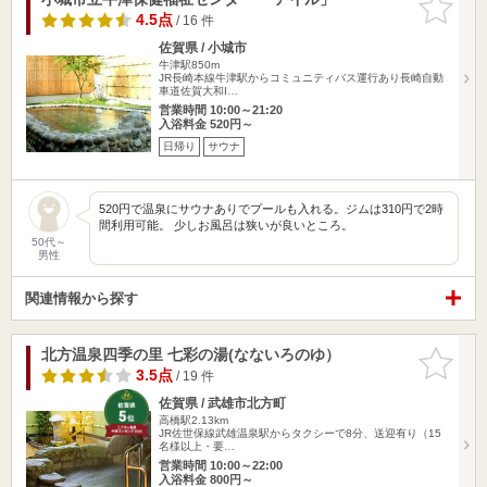
りに追加
4.5点
/ 16 件
佐賀県 / 小城市
牛津駅850m
JR長崎本線牛津駅からコミュニティバス運行あり長崎自動
車道佐賀大和I…
営業時間 10:00～21:20
入浴料金 520円～
日帰り
サウナ
520円で温泉にサウナありでプールも入れる。ジムは310円で2時
間利用可能。 少しお風呂は狭いが良いところ。
50代～
男性
関連情報から探す
北方温泉四季の里 七彩の湯(なないろのゆ）
お気に入
りに追加
3.5点
/ 19 件
佐賀県 / 武雄市北方町
高橋駅2.13km
JR佐世保線武雄温泉駅からタクシーで8分、送迎有り（15
名様以上・要…
営業時間 10:00～22:00
入浴料金 800円～