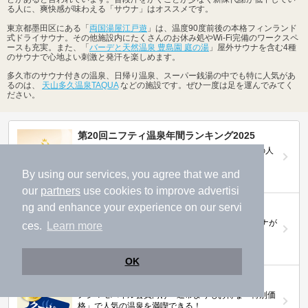
る人に、爽快感が味わえる「サウナ」はオススメです。
東京都墨田区にある「
両国湯屋江戸遊
」は、温度90度前後の本格フィンランド
式ドライサウナ。その他施設内にたくさんのお休み処やWi-Fi完備のワークスペ
ースも充実。また、「
バーデと天然温泉 豊島園 庭の湯
」屋外サウナを含む4種
のサウナで心地よい刺激と発汗を楽しめます。
多久市のサウナ付きの温泉、日帰り温泉、スーパー銭湯の中でも特に人気があ
るのは、
天山多久温泉TAQUA
などの施設です。ぜひ一度は足を運んでみてく
ださい。
第20回ニフティ温泉年間ランキング2025
全国約2.2万件の中から頂点に選ばれた、2025年の人
気施設は…
By using our services, you agree that we and
our
partners
use cookies to improve advertisi
ng and enhance your experience on our servi
ニフティ温泉 サウナランキング2026
おふろ好きユーザーの投票により、全国No.1サウナが
ces.
Learn more
決定！
OK
ニフティ温泉プレミアムクーポン
ノジマモバイル会員向け 通常よりもお得な「特別価
格」で人気の温泉を満喫できる！