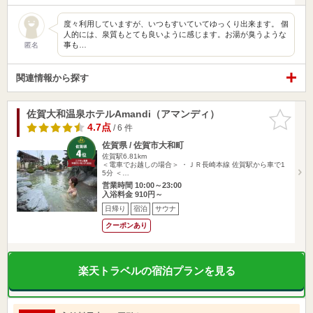
度々利用していますが、いつもすいていてゆっくり出来ます。 個
人的には、泉質もとても良いように感じます。お湯が臭うような
事も…
匿名
関連情報から探す
佐賀大和温泉ホテルAmandi（アマンディ）
お気に入
りに追加
4.7点
/ 6 件
佐賀県 / 佐賀市大和町
佐賀駅6.81km
＜電車でお越しの場合＞ ・ＪＲ長崎本線 佐賀駅から車で1
5分 ＜…
営業時間 10:00～23:00
入浴料金 910円～
日帰り
宿泊
サウナ
クーポンあり
楽天トラベルの宿泊プランを見る