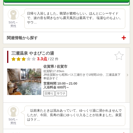
日帰り入浴しました。眺望が素晴らしい。ほんとにシーサイド
で、波の音を聞きながら露天風呂は最高です。 塩湯なのもよい。
サウ…
50代～
男性
関連情報から探す
三瀬温泉 やまびこの湯
お気に入
りに追加
3.3点
/ 22 件
佐賀県 / 佐賀市
佐賀駅17.65km
JR佐賀駅から昭和バス三瀬行きで1時間10分、三瀬温泉下
車徒歩すぐ
営業時間 10:00～21:00
入浴料金 600円～
日帰り
サウナ
以前来たときは混みあっていて、ゆっくり湯に浸かれませんで
したが、今回、長寿の湯にゆっくり入ることが出来ました。泉質
はラド…
50代～
男性