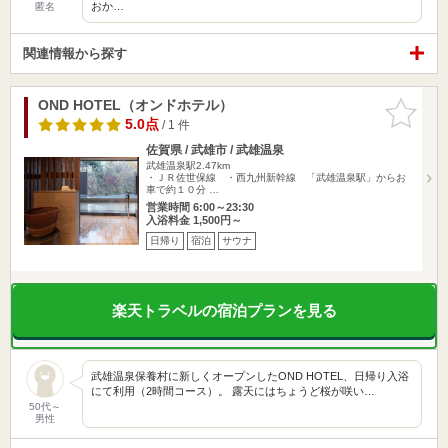
おか…
匿名
関連情報から探す
OND HOTEL（オンドホテル）
お気に入
りに追加
5.0点
/ 1 件
佐賀県 / 武雄市 / 武雄温泉
武雄温泉駅2.47km
・ＪＲ佐世保線 ・西九州新幹線 「武雄温泉駅」からお
車で約１０分 …
営業時間 6:00～23:30
入浴料金 1,500円～
日帰り
宿泊
サウナ
楽天トラベルの宿泊プランを見る
武雄温泉保養村に新しくオープンしたOND HOTEL、日帰り入浴
にて利用（2時間コース）。 露天にはちょうど桜が咲い…
50代～
男性