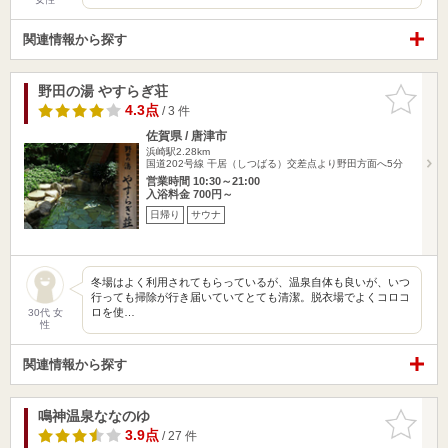
関連情報から探す
野田の湯 やすらぎ荘
お気に入
りに追加
4.3点
/ 3 件
佐賀県 / 唐津市
浜崎駅2.28km
国道202号線 干居（しつばる）交差点より野田方面へ5分
営業時間 10:30～21:00
入浴料金 700円～
日帰り
サウナ
冬場はよく利用されてもらっているが、温泉自体も良いが、いつ
行っても掃除が行き届いていてとても清潔。脱衣場でよくコロコ
ロを使…
30代 女
性
関連情報から探す
鳴神温泉ななのゆ
お気に入
りに追加
3.9点
/ 27 件