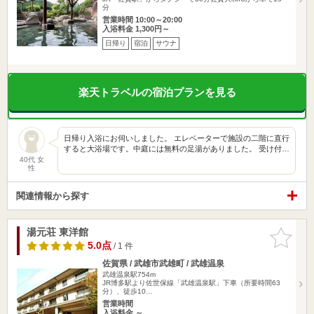
分
営業時間 10:00～20:00
入浴料金 1,300円～
日帰り
宿泊
サウナ
楽天トラベルの宿泊プランを見る
日帰り入浴にお伺いしました。 エレベーターで施設の二階に直行
すると大浴場です。中庭には無料の足湯がありました。 受け付…
40代 女
性
関連情報から探す
湯元荘 東洋館
お気に入
りに追加
5.0点
/ 1 件
佐賀県 / 武雄市武雄町 / 武雄温泉
武雄温泉駅754m
JR博多駅より佐世保線「武雄温泉駅」下車（所要時間63
分）、徒歩10…
営業時間
入浴料金 ～