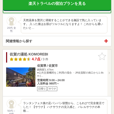
楽天トラベルの宿泊プランを見る
天然温泉を贅沢に堪能することができる施設で気に入っていま
す。 入った後はお肌がツルツルになりますよ！ これからも通い
たいと…
20代 女
性
関連情報から探す
佐賀の湯処 KOMOREBI
お気に入
りに追加
4.7点
/ 3 件
佐賀県 / 佐賀市
鍋島駅1.47km
●公共交通機関をご利用の場合 ・JR佐賀駅の南口から1.6k
m (…
営業時間 9:00～24:00
入浴料金 980円～
日帰り
サウナ
ランタンフェス後の足パンパン状態から、こもれびで完全復活で
した！ 【サウナ】 ハナサウナの没入感と、バレルサウナの本
格…
50代～
女性