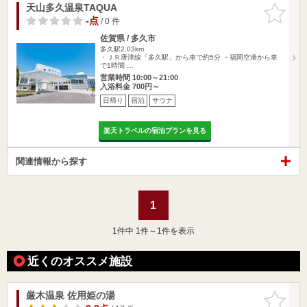
天山多久温泉TAQUA
お気に入
りに追加
-点
/ 0 件
佐賀県 / 多久市
多久駅2.03km
・ＪＲ唐津線「多久駅」から車で約5分 ・福岡空港から車
で1時間 …
営業時間 10:00～21:00
入浴料金 700円～
日帰り
宿泊
サウナ
楽天トラベルの宿泊プランを見る
関連情報から探す
1
1
件中 1件～1件を表示
近くのオススメ施設
厳木温泉 佐用姫の湯
お気に入
りに追加