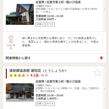
佐賀県 / 佐賀市富士町 / 熊の川温泉
小城駅9.55km
JR佐賀駅バスセンターより熊の川温泉前バス停まで約40
分。 バス停よ…
営業時間 10:00～21:00
入浴料金 600円～
日帰り
サウナ
緑に囲まれた自然豊かな場所にあり、そこでの温泉は最高でし
た。 泉質もよく、疲れた身体を癒すことが出来ました。 今度は
家族風…
30代 男
性
関連情報から探す
湯泉郷温泉館 湯招花（とうしょうか）
お気に入
りに追加
4.1点
/ 35 件
佐賀県 / 佐賀市富士町 / 熊の川温泉
小城駅9.78km
佐賀駅バスセンターより昭和バス「古湯・北山」方面行き
で「熊の川温泉前…
営業時間 10:00～20:00
入浴料金 1,400円～
日帰り
サウナ