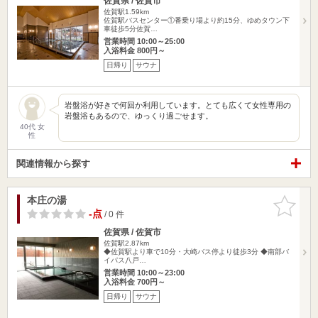
佐賀県 / 佐賀市
佐賀駅1.59km
佐賀駅バスセンター①番乗り場より約15分、ゆめタウン下
車徒歩5分佐賀…
営業時間 10:00～25:00
入浴料金 800円～
日帰り
サウナ
岩盤浴が好きで何回か利用しています。とても広くて女性専用の
岩盤浴もあるので、ゆっくり過ごせます。
40代 女
性
関連情報から探す
本庄の湯
お気に入
りに追加
-点
/ 0 件
佐賀県 / 佐賀市
佐賀駅2.87km
◆佐賀駅より車で10分・大崎バス停より徒歩3分 ◆南部バ
イパス八戸…
営業時間 10:00～23:00
入浴料金 700円～
日帰り
サウナ