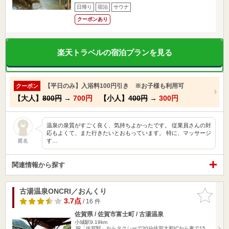
日帰り
宿泊
サウナ
クーポンあり
楽天トラベルの宿泊プランを見る
【平日のみ】入浴料100円引き ※お子様も利用可
クーポン
【大人】
800円
→
700円
【小人】
400円
→
300円
温泉の泉質がすごく良く、気持ちよかったです。 従業員さんの対
応もよくて、また行きたいとおもっています。 特に、マッサージ
す…
匿名
関連情報から探す
古湯温泉ONCRI／おんくり
お気に入
りに追加
3.7点
/ 16 件
佐賀県 / 佐賀市富士町 / 古湯温泉
小城駅9.19km
JR「佐賀駅」からタクシーで30分佐賀大和ICから車で15