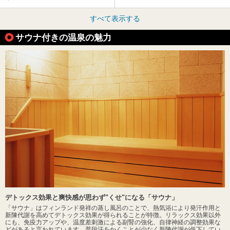
すべて表示する
サウナ付きの温泉の魅力
デトックス効果と爽快感が思わず"くせ"になる「サウナ」
「サウナ」はフィンランド発祥の蒸し風呂のことで、熱気浴により発汗作用と
新陳代謝を高めてデトックス効果が得られることが特徴。リラックス効果以外
にも、免疫力アップや、温度差刺激による副腎の強化、自律神経の調整効果な
どがあると言われています。普段汗をかくことが少なく新陳代謝が低下してい