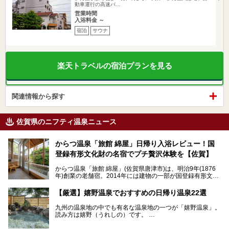
動車運行の高速バ…
営業時間
入浴料金 ～
宿泊
サウナ
楽天トラベルの宿泊プランを見る
関連情報から探す
佐賀県のニフティ温泉ニュース
からつ温泉「旅館 綿屋」日帰り入浴レビュー！国
登録有形文化財の名宿でプチ贅沢体験を【佐賀】
からつ温泉「旅館 綿屋」(佐賀県唐津市)は、明治9年(1876
年)創業の老舗宿。2014年には建物の一部が国登録有形文化
財に登録され、この地でもとりわけ格式高い宿の一つです。
しかし良質の自家源泉を所有し、日帰り入浴が可能な点はあ
【厳選】嬉野温泉でおすすめの日帰り温泉22選
まり知られていません。近寄りがたいほどの敷居の高いイメ
ージとは反して、実は温かみある接客が特徴の名宿です。
九州の温泉地の中でも有名な温泉地の一つが「嬉野温泉」。
読み方は嬉野（うれしの）です。
文化財のラグジュアリー名宿で、お得にプチ贅沢体験を。今
日本三大美肌の湯で、入ると肌がツルツルスベスベになりま
回は「旅館 綿屋」の日帰り温泉を中心にレビューします！
すよ。