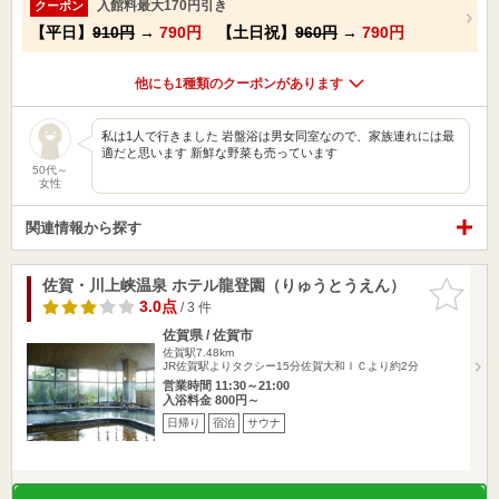
入館料最大170円引き
クーポン
【平日】
910円
→
790円
【土日祝】
960円
→
790円
他にも1種類のクーポンがあります
私は1人で行きました 岩盤浴は男女同室なので、家族連れには最
適だと思います 新鮮な野菜も売っています
50代～
女性
関連情報から探す
佐賀・川上峡温泉 ホテル龍登園（りゅうとうえん）
お気に入
りに追加
3.0点
/ 3 件
佐賀県 / 佐賀市
佐賀駅7.48km
JR佐賀駅よりタクシー15分佐賀大和ＩＣより約2分
営業時間 11:30～21:00
入浴料金 800円～
日帰り
宿泊
サウナ