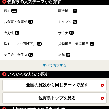
佐賀県の人気テーマから探す
宿泊
露天風呂
117
74
お食事・食事処
カップル
73
69
冷え性
サウナ
67
54
格安（1,000円以下）
貸切風呂、個室風呂
53
52
女子旅・女子会
旅館
52
49
すべて表示する
いろいろな方法で探す
全国の施設から同じテーマで探す
佐賀県トップを見る