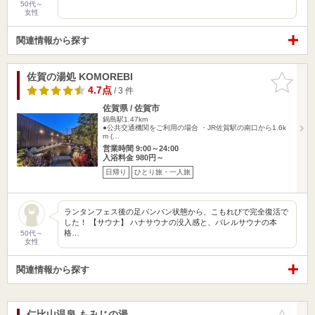
50代～
女性
関連情報から探す
佐賀の湯処 KOMOREBI
お気に入
りに追加
4.7点
/ 3 件
佐賀県 / 佐賀市
鍋島駅1.47km
●公共交通機関をご利用の場合 ・JR佐賀駅の南口から1.6k
m (…
営業時間 9:00～24:00
入浴料金 980円～
日帰り
ひとり旅・一人旅
ランタンフェス後の足パンパン状態から、こもれびで完全復活で
した！ 【サウナ】 ハナサウナの没入感と、バレルサウナの本
格…
50代～
女性
関連情報から探す
仁比山温泉 もみじの湯
お気に入