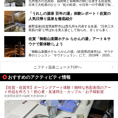
九州地方の北西部、福岡県と長崎県の間に位置する佐賀県。
時間がゆっくりと流れ、観光も楽しめる嬉野温泉、その中で
日本三大松原のひとつ「虹の松原」や日本一の干満差で知ら
も人気の日帰り温泉を紹介します！
れる有明海の干潟、玄界灘に面した棚田などの美しい風景が
泉質はもちろん、施設も充実している所が多く、いくつも回
魅力です。有田焼や伊万里焼、唐津焼などのやきものが盛ん
「うれしの源泉 百年の湯」体験レポート！佐賀の
りたい場所ばかりですよ。
なことでも知られています。
人気日帰り温泉を徹底紹介
佐賀県にはまた、嬉野温泉や武雄温泉を筆頭に数多くの温泉
があります。泉質は多種多様で、「町の数ほど温泉がある」
嬉野温泉(佐賀県嬉野市)は西九州を代表する名湯。“日本三大
と言われるほど。今回は、そんな佐賀県で特におすすめのス
美肌の湯”と呼ばれる美人湯として知られ、古くから多くの
ーパー銭湯をピックアップしました。
人々に利用され続けてきました。
中でも「うれしの源泉 百年の湯」は、嬉野温泉では数少な
佐賀「御船山楽園ホテル らかんの湯」アート＆サ
い日帰り入浴専門施設のひとつ。多くの常連客や観光客に親
ウナで新体験!しよう
しまれています。
「御船山楽園ホテル らかんの湯」(佐賀県武雄市)は、サウナ
今回は、地元九州在住のニフティ温泉ライターである筆者が
界のミシュラン「サウナシュラン」にて、2019年・2020
「うれしの源泉 百年の湯」を現地体験。定番の大浴場をは
年・2021年の3年連続でグランプリを獲得。名実ともに日本
じめ、人気の家族湯や食事(ランチ)まで、それらの全貌を徹
一のサウナと言っても過言ではありません。
底紹介します！
ニフティ温泉ニュースTOPへ
今回は、その大注目のサウナと温泉入浴施設を、男女別浴室
───
ごとに現地取材してきました！ さらには、御船山楽園で同
提供元：うれしの源泉 百年の湯【PR】
おすすめのアクティビティ情報
時開催中のチームラボ作品展も併せてご紹介。アート＆サウ
この記事はうれしの源泉 百年の湯のPRレポート記事です。
ナというかつてどこにも無かった組み合わせで、新体験!し
てみましょう。
【佐賀・佐賀市】ポーリングアート体験！独特な色彩表現のアー
ト作品を作ろう！初心者・友達同士・カップル・お子様歓迎
佐賀県佐賀市川副町犬井道946-2