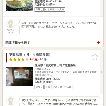
営業時間 10:00～21:20
入浴料金 520円～
日帰り
ひとり旅・一人旅
520円で温泉にサウナありでプールも入れる。ジムは310円で2時
間利用可能。 少しお風呂は狭いが良いところ。
50代～
男性
関連情報から探す
英龍温泉（旧 古湯温泉館）
お気に入
りに追加
4.0点
/ 16 件
佐賀県 / 佐賀市富士町 / 古湯温泉
小城駅9.65km
長崎本線佐賀駅よりバスで約50分、古湯温泉下車すぐ長崎
自動車道大和I…
営業時間 9:00～20:30
入浴料金 480円～
日帰り
宿泊
ひとり旅・一人旅
泉質とても良かったです♪ 体をふわっと温泉成分が包む感覚があ
り、 温泉から上がった後もぽかぽかと一緒に包まれた感覚がし…