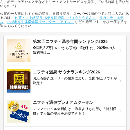
ん、ボディケアやエステなどトリートメントサービスを提供している施設を選びた
いものです。
佐賀の一人旅におすすめの温泉、日帰り温泉、スーパー銭湯の中でも特に人気があ
るのは、
佐賀・川上峡温泉 ホテル龍登園（りゅうとうえん）
、
サガシティホテ
ル
、
小城市立牛津保健福祉センター 「アイル」
などの施設です。ぜひ一度は足を
運んでみてください。
第20回ニフティ温泉年間ランキング2025
全国約2.2万件の中から頂点に選ばれた、2025年の人
気施設は…
ニフティ温泉 サウナランキング2026
おふろ好きユーザーの投票により、全国No.1サウナが
決定！
ニフティ温泉プレミアムクーポン
ノジマモバイル会員向け 通常よりもお得な「特別価
格」で人気の温泉を満喫できる！