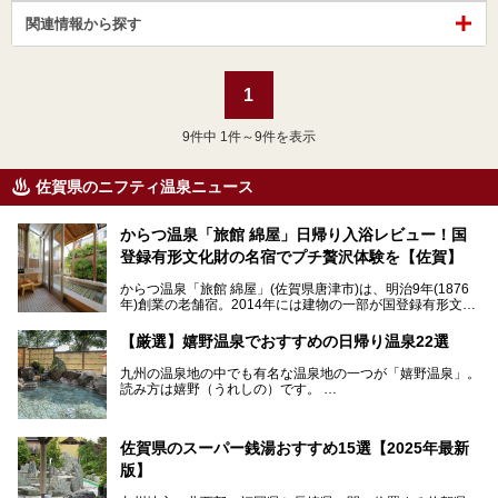
関連情報から探す
1
9
件中 1件～9件を表示
佐賀県のニフティ温泉ニュース
からつ温泉「旅館 綿屋」日帰り入浴レビュー！国
登録有形文化財の名宿でプチ贅沢体験を【佐賀】
からつ温泉「旅館 綿屋」(佐賀県唐津市)は、明治9年(1876
年)創業の老舗宿。2014年には建物の一部が国登録有形文化
財に登録され、この地でもとりわけ格式高い宿の一つです。
しかし良質の自家源泉を所有し、日帰り入浴が可能な点はあ
【厳選】嬉野温泉でおすすめの日帰り温泉22選
まり知られていません。近寄りがたいほどの敷居の高いイメ
ージとは反して、実は温かみある接客が特徴の名宿です。
九州の温泉地の中でも有名な温泉地の一つが「嬉野温泉」。
読み方は嬉野（うれしの）です。
文化財のラグジュアリー名宿で、お得にプチ贅沢体験を。今
日本三大美肌の湯で、入ると肌がツルツルスベスベになりま
回は「旅館 綿屋」の日帰り温泉を中心にレビューします！
すよ。
温泉街には特産の嬉野茶がいただけるお茶屋さんがあった
佐賀県のスーパー銭湯おすすめ15選【2025年最新
り、「美肌祈願」ができる豊玉姫神社があったりと見どころ
満載。
版】
温泉も日帰り温泉施設から老舗の旅館までバラエティに富ん
でいて、老若男女、家族からカップルまで満喫できます。