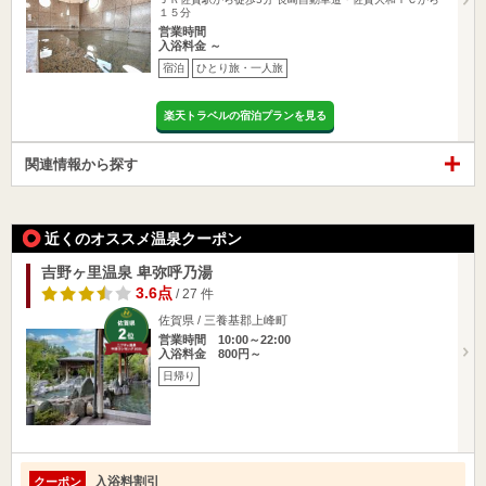
１５分
営業時間
入浴料金 ～
宿泊
ひとり旅・一人旅
楽天トラベルの宿泊プランを見る
関連情報から探す
近くのオススメ温泉クーポン
吉野ヶ里温泉 卑弥呼乃湯
3.6点
/ 27 件
佐賀県 / 三養基郡上峰町
営業時間 10:00～22:00
入浴料金 800円～
日帰り
入浴料割引
クーポン