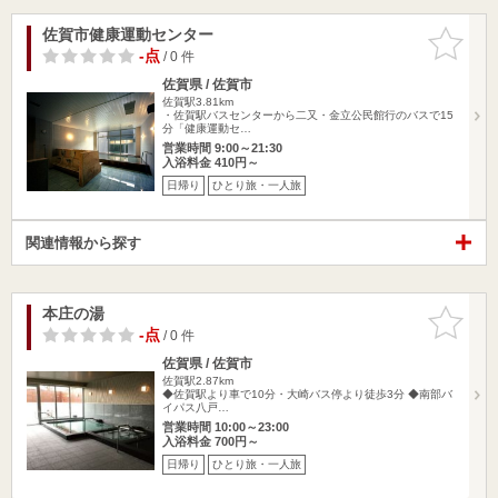
佐賀市健康運動センター
お気に入
りに追加
-点
/ 0 件
佐賀県 / 佐賀市
佐賀駅3.81km
・佐賀駅バスセンターから二又・金立公民館行のバスで15
分「健康運動セ…
営業時間 9:00～21:30
入浴料金 410円～
日帰り
ひとり旅・一人旅
関連情報から探す
本庄の湯
お気に入
りに追加
-点
/ 0 件
佐賀県 / 佐賀市
佐賀駅2.87km
◆佐賀駅より車で10分・大崎バス停より徒歩3分 ◆南部バ
イパス八戸…
営業時間 10:00～23:00
入浴料金 700円～
日帰り
ひとり旅・一人旅