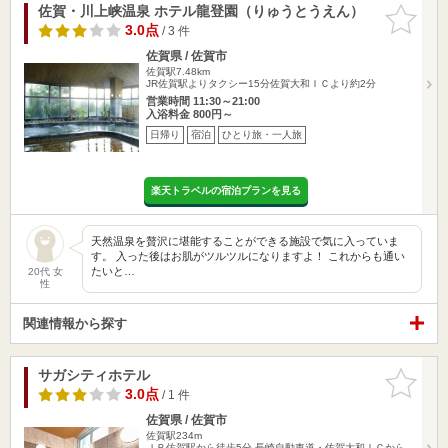
佐賀・川上峡温泉 ホテル龍登園（りゅうとうえん）
お気に入
りに追加
3.0点
/ 3 件
佐賀県 / 佐賀市
佐賀駅7.48km
JR佐賀駅よりタクシー15分佐賀大和ＩＣより約2分
営業時間 11:30～21:00
入浴料金 800円～
日帰り
宿泊
ひとり旅・一人旅
楽天トラベルの宿泊プランを見る
天然温泉を贅沢に堪能することができる施設で気に入っていま
す。 入った後はお肌がツルツルになりますよ！ これからも通い
たいと…
20代 女
性
関連情報から探す
サガシティホテル
お気に入
りに追加
3.0点
/ 1 件
佐賀県 / 佐賀市
佐賀駅234m
ＪＲ佐賀駅から徒歩5分 長崎自動車道・佐賀大和ＩＣから