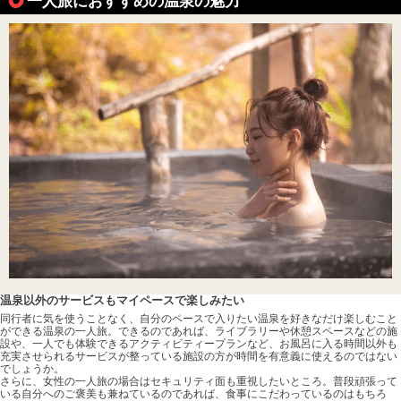
一人旅におすすめの温泉の魅力
温泉以外のサービスもマイペースで楽しみたい
同行者に気を使うことなく、自分のペースで入りたい温泉を好きなだけ楽しむこと
ができる温泉の一人旅。できるのであれば、ライブラリーや休憩スペースなどの施
設や、一人でも体験できるアクティビティープランなど、お風呂に入る時間以外も
充実させられるサービスが整っている施設の方が時間を有意義に使えるのではない
でしょうか。
さらに、女性の一人旅の場合はセキュリティ面も重視したいところ。普段頑張って
いる自分へのご褒美も兼ねているのであれば、食事にこだわっているのはもちろ