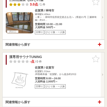
りに追加
3.0点
/ 1 件
佐賀県 / 神埼市
神埼駅4.40km
＜車＞ ・神埼市役所前交差点を北へ（県道21号 三瀬神埼
線）約10…
営業時間 10:00～21:00
入浴料金 500円～
日帰り
ひとり旅・一人旅
関連情報から探す
漢専用サウナTUNING
お気に入
りに追加
-点
/ 0 件
佐賀県 / 佐賀市
佐賀駅1.01km
JR長崎本線「佐賀駅」から徒歩約20分
営業時間 8:00～24:00
入浴料金 2,000円～
日帰り
ひとり旅・一人旅
関連情報から探す