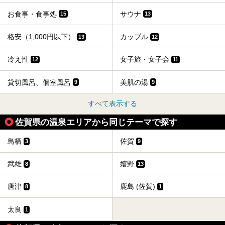
お食事・食事処
サウナ
15
13
格安（1,000円以下）
カップル
13
12
冷え性
女子旅・女子会
12
11
貸切風呂、個室風呂
美肌の湯
9
9
すべて表示する
佐賀県の温泉エリアから同じテーマで探す
鳥栖
佐賀
3
9
武雄
嬉野
8
13
唐津
鹿島 (佐賀)
8
1
太良
1