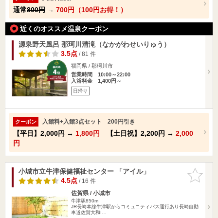
通常
800円
→
700円（100円お得！）
近くのオススメ温泉クーポン
源泉野天風呂 那珂川清滝（なかがわせいりゅう）
3.5点
/ 81 件
福岡県 / 那珂川市
営業時間 10:00～22:00
入浴料金 1,400円～
日帰り
入館料+入館3点セット 200円引き
クーポン
【平日】
2,000円
→
1,800円
【土日祝】
2,200円
→
2,000
円
小城市立牛津保健福祉センター 「アイル」
お気に入
りに追加
4.5点
/ 16 件
佐賀県 / 小城市
牛津駅850m
JR長崎本線牛津駅からコミュニティバス運行あり長崎自動
車道佐賀大和I…