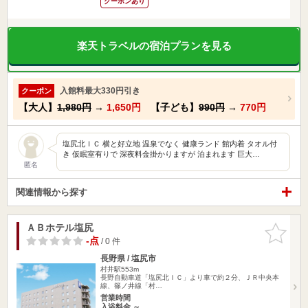
クーポンあり
楽天トラベルの宿泊プランを見る
入館料最大330円引き
クーポン
【大人】
1,980円
→
1,650円
【子ども】
990円
→
770円
塩尻北ＩＣ 横と好立地 温泉でなく 健康ランド 館内着 タオル付
き 仮眠室有りで 深夜料金掛かりますが 泊まれます 巨大…
匿名
関連情報から探す
ＡＢホテル塩尻
お気に入
りに追加
-点
/ 0 件
長野県 / 塩尻市
村井駅553m
長野自動車道「塩尻北ＩＣ」より車で約２分、ＪＲ中央本
線、篠ノ井線「村…
営業時間
入浴料金 ～