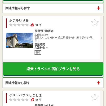
関連情報から探す
ホテルいさみ
お気に入
りに追加
-点
/ 0 件
長野県 / 塩尻市
広丘駅102m
塩尻北IC より5分/ JR 広丘駅 徒歩2分（松本駅から4駅、
塩…
営業時間
入浴料金 ～
宿泊
楽天トラベルの宿泊プランを見る
関連情報から探す
ゲストハウスしましま
お気に入
りに追加
-点
/ 0 件
長野県 / 松本市