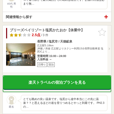
まり無…
40代 男
性
関連情報から探す
ブリーズベイリゾート塩尻かたおか【休業中】
お気に入
りに追加
2.5点
/ 3 件
長野県 / 塩尻市 / 天徳鉱泉
広丘駅5.18km
JR篠ノ井線 広丘駅よりタクシー利用15分長野自動車道 塩
尻ICより…
営業時間 15:00～24:00
入浴料金 ～
日帰り
宿泊
楽天トラベルの宿泊プランを見る
とても眺めの良い温泉です。塩尻から途中本当にこの先に温
泉？？と思えるほどの道を登りつめるとやっと到着です。 PH2.3
の…
匿名