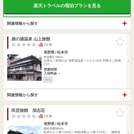
楽天トラベルの宿泊プランを見る
関連情報から探す
崖の湯温泉 山上旅館
お気に入
りに追加
-点
/ 0 件
長野県 / 松本市
村井駅5.58km
お車をご利用の方 長野道塩尻ＩＣから15分 列車をご利用
の方…
営業時間
入浴料金 ～
宿泊
関連情報から探す
民芸旅館 深志荘
お気に入
りに追加
-点
/ 0 件
長野県 / 松本市
南松本駅994m
松本ICより車で20分／JR松本駅より車で15分／ 無料送