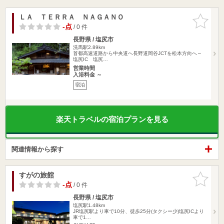
ＬＡ ＴＥＲＲＡ ＮＡＧＡＮＯ
お気に入
りに追加
-点
/ 0 件
長野県 / 塩尻市
洗馬駅2.89km
首都高速道路から中央道へ長野道岡谷JCTを松本方向へ～
塩尻IC 塩尻…
営業時間
入浴料金 ～
宿泊
楽天トラベルの宿泊プランを見る
関連情報から探す
すがの旅館
お気に入
りに追加
-点
/ 0 件
長野県 / 塩尻市
塩尻駅1.48km
JR塩尻駅より車で10分、徒歩25分(タクシー少)塩尻ICより
車で1…