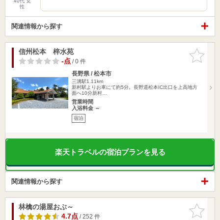
40代 女
性
関連情報から探す
信州松本 梓水苑
お気に入
りに追加
-点
/ 0 件
長野県 / 松本市
三溝駅1.11km
新村駅よりお車にて約5分。長野道松本IC出口を上高地方
面へ10分新村…
営業時間
入浴料金 ～
宿泊
楽天トラベルの宿泊プランを見る
関連情報から探す
林檎の湯屋おぶ～
お気に入
りに追加
4.7点
/ 252 件