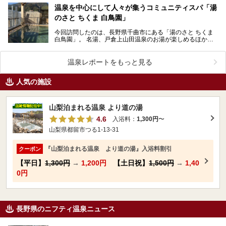
温泉を中心にして人々が集うコミュニティスパ「湯
のさと ちくま 白鳥園」
今回訪問したのは、長野県千曲市にある「湯のさと ちくま
白鳥園」。 名湯、戸倉上山田温泉のお湯が楽しめるほか、
カフェやレストラン、食堂の三ヶ所で食事が味わえる…
温泉レポートをもっと見る
人気の施設
山梨泊まれる温泉 より道の湯
4.6
入浴料：
1,300円
〜
山梨県都留市つる1-13-31
『山梨泊まれる温泉 より道の湯』入浴料割引
クーポン
【平日】
1,300円
→
1,200円
【土日祝】
1,500円
→
1,40
0円
長野県のニフティ温泉ニュース