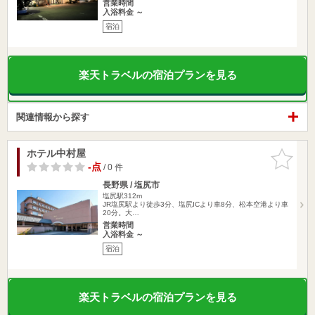
営業時間
入浴料金 ～
宿泊
楽天トラベルの宿泊プランを見る
関連情報から探す
ホテル中村屋
お気に入
りに追加
-点
/ 0 件
長野県 / 塩尻市
塩尻駅312m
JR塩尻駅より徒歩3分、塩尻ICより車8分、松本空港より車
20分。大…
営業時間
入浴料金 ～
宿泊
楽天トラベルの宿泊プランを見る