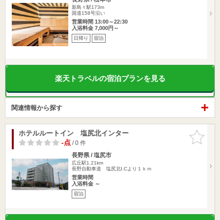
新島々駅173m
国道158号沿い
営業時間 13:00～22:30
入浴料金 7,000円～
日帰り
宿泊
楽天トラベルの宿泊プランを見る
関連情報から探す
ホテルルートイン 塩尻北インター
お気に入
りに追加
-点
/ 0 件
長野県 / 塩尻市
広丘駅1.21km
長野自動車道 塩尻北I.Cより１ｋｍ
営業時間
入浴料金 ～
宿泊