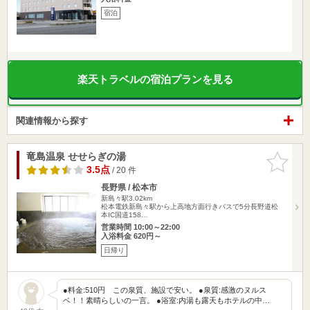
宿泊
楽天トラベルの宿泊プランを見る
関連情報から探す
竜島温泉 せせらぎの湯
お気に入
りに追加
3.5点
/ 20 件
長野県 / 松本市
新島々駅3.02km
松本電鉄新島々駅から上高地方面行きバスで5分長野道松
本IC国道158…
営業時間 10:00～22:00
入浴料金 620円～
日帰り
●料金:510円 この泉質、施設で安い。 ●泉質:感激のヌルス
ベ！！素晴らしいの一言。 ●浴室:内湯も露天もホテルの中…