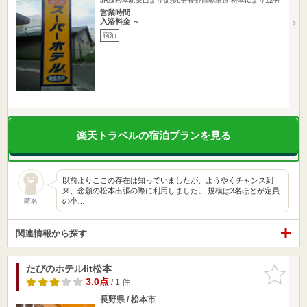
JR線松本駅東口より徒歩6分長野自動車道 松本ICより12分
営業時間
入浴料金 ～
宿泊
楽天トラベルの宿泊プランを見る
以前よりここの存在は知っていましたが、ようやくチャンス到
来、念願の松本出張の際に利用しました。 規模は3名ほどが定員
の小…
匿名
関連情報から探す
たびのホテルlit松本
お気に入
りに追加
3.0点
/ 1 件
長野県 / 松本市