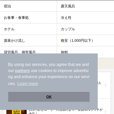
宿泊
露天風呂
お食事・食事処
冷え性
ホテル
カップル
源泉かけ流し
格安（1,000円以下）
貸切風呂、個室風呂
旅館
すべて表示する
By using our services, you agree that we and
our
partners
use cookies to improve advertisi
ng and enhance your experience on our servi
第20回ニフティ温泉年間ランキング2025
全国約2.2万件の中から頂点に選ばれた、2025年の人
ces.
Learn more
気施設は…
OK
ニフティ温泉 サウナランキング2026
おふろ好きユーザーの投票により、全国No.1サウナが
決定！