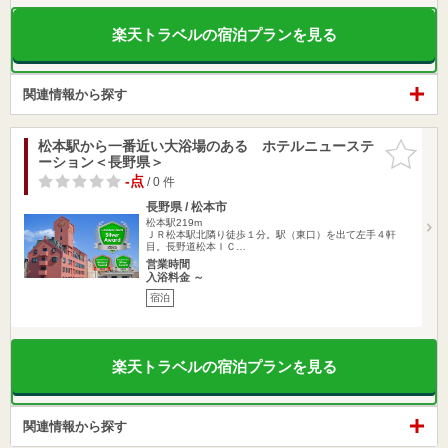
楽天トラベルの宿泊プランを見る
関連情報から探す
松本駅から一番近い大浴場のある ホテルニューステ
お気に入
ーション＜長野県＞
りに追加
-点
/ 0 件
長野県 / 松本市
松本駅219m
ＪＲ松本駅北隣り徒歩１分。駅（東口）を出て左手４軒
目。長野道松本ＩＣ…
営業時間
入浴料金 ～
宿泊
楽天トラベルの宿泊プランを見る
関連情報から探す