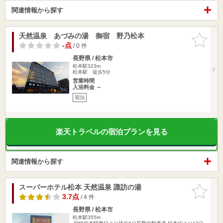
関連情報から探す
天然温泉 あづみの湯 御宿 野乃松本
お気に入
りに追加
-点
/ 0 件
長野県 / 松本市
松本駅323m
松本駅 徒歩5分
営業時間
入浴料金 ～
宿泊
楽天トラベルの宿泊プランを見る
関連情報から探す
スーパーホテル松本 天然温泉 諏訪の湯
お気に入
りに追加
3.7点
/ 4 件
長野県 / 松本市
松本駅355m