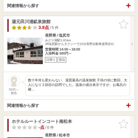
関連情報から探す
湯元田川浦鉱泉旅館
お気に入
りに追加
3.8点
/ 5 件
長野県 / 塩尻市
みどり湖駅1.81km
JR塩尻駅からタクシーで15分長野自動車道岡谷IC
営業時間 14:00～18:00
入浴料金 500円～
日帰り
宿泊
数十年何も変わらない、湯質最高の温泉旅館 子供の頃に数回、大
人になり２回目の訪問でした。温泉の成分表示ですが、お風呂の
横…
50代～
男性
関連情報から探す
ホテルルートインコート南松本
お気に入
りに追加
-点
/ 0 件
長野県 / 松本市