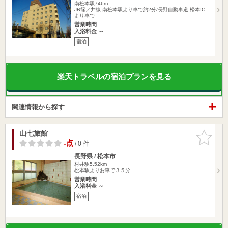
南松本駅746m
JR篠ノ井線 南松本駅より車で約2分/長野自動車道 松本IC
より車で…
営業時間
入浴料金 ～
宿泊
楽天トラベルの宿泊プランを見る
関連情報から探す
山七旅館
お気に入
りに追加
-点
/ 0 件
長野県 / 松本市
村井駅5.52km
松本駅よりお車で３５分
営業時間
入浴料金 ～
宿泊