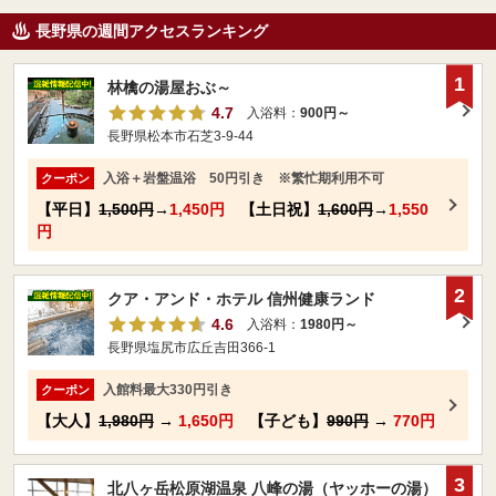
長野県の週間アクセスランキング
1
林檎の湯屋おぶ～
4.7
入浴料：
900円～
長野県松本市石芝3-9-44
入浴＋岩盤温浴 50円引き ※繁忙期利用不可
クーポン
【平日】
1,500円
→
1,450円
【土日祝】
1,600円
→
1,550
円
2
クア・アンド・ホテル 信州健康ランド
4.6
入浴料：
1980円～
長野県塩尻市広丘吉田366-1
入館料最大330円引き
クーポン
【大人】
1,980円
→
1,650円
【子ども】
990円
→
770円
3
北八ヶ岳松原湖温泉 八峰の湯（ヤッホーの湯）