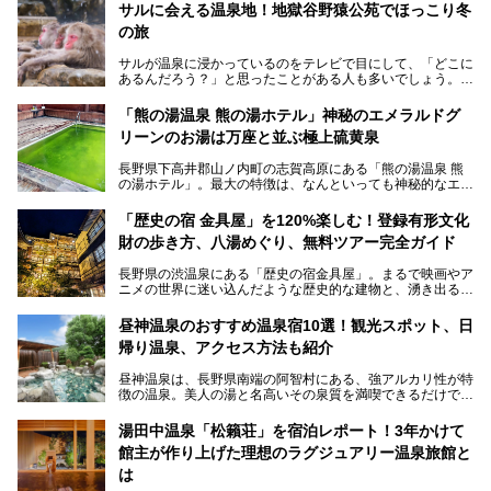
サルに会える温泉地！地獄谷野猿公苑でほっこり冬
の旅
サルが温泉に浸かっているのをテレビで目にして、「どこに
あるんだろう？」と思ったことがある人も多いでしょう。
この微笑ましい光景は、長野県にある「地獄谷野猿公苑」で
「熊の湯温泉 熊の湯ホテル」神秘のエメラルドグ
見られるもので、野生のサルが雪景色の中で温泉に浸かる姿
リーンのお湯は万座と並ぶ極上硫黄泉
を間近で観察できます。
長野県下高井郡山ノ内町の志賀高原にある「熊の湯温泉 熊
本記事では、地獄谷野猿公苑の魅力や見どころ、サルと温泉
の湯ホテル」。最大の特徴は、なんといっても神秘的なエメ
との関係性、地獄谷周辺の観光スポットについて紹介しま
ラルドグリーンのお湯。この美しいお湯に魅了され、何度も
す。サルを観察した後にほっこりと浸かれる温泉も紹介する
リピートするファンも多い温泉です。冬はスキーと一緒に楽
ので、野生のサルを観察する貴重な自然体験と温泉をあわせ
「歴史の宿 金具屋」を120%楽しむ！登録有形文化
しみたい極上の温泉を紹介します。
て楽しみたい人は、ぜひ参考にしてください。
財の歩き方、八湯めぐり、無料ツアー完全ガイド
長野県の渋温泉にある「歴史の宿金具屋」。まるで映画やア
ニメの世界に迷い込んだような歴史的な建物と、湧き出る温
泉の恵みが魅力のお宿です。せっかく泊まるなら、その魅力
を隅々まで楽しみたいですよね。この記事では、金具屋での
昼神温泉のおすすめ温泉宿10選！観光スポット、日
滞在を最高の思い出にするための「楽しみ方」を徹底的にご
帰り温泉、アクセス方法も紹介
紹介します！
昼神温泉は、長野県南端の阿智村にある、強アルカリ性が特
徴の温泉。美人の湯と名高いその泉質を満喫できるだけでな
く、日本一の星空鑑賞ができる注目の温泉地です。
昼神温泉では、朝市などの観光スポットや、信州名物のおや
湯田中温泉「松籟荘」を宿泊レポート！3年かけて
きを楽しめるグルメスポットなど、観光を楽しむにはぴった
館主が作り上げた理想のラグジュアリー温泉旅館と
りの場所が豊富にあります。
この記事では、昼神温泉での滞在を充実させる宿泊施設や日
は
帰り温泉、見どころ満載の観光・グルメスポットに加え、ア