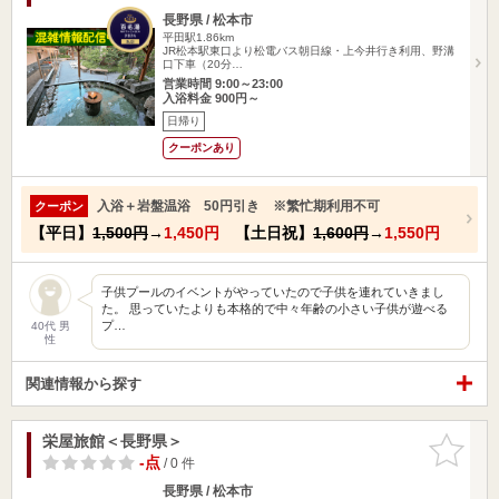
長野県 / 松本市
平田駅1.86km
JR松本駅東口より松電バス朝日線・上今井行き利用、野溝
口下車（20分…
営業時間 9:00～23:00
入浴料金 900円～
日帰り
クーポンあり
入浴＋岩盤温浴 50円引き ※繁忙期利用不可
クーポン
【平日】
1,500円
→
1,450円
【土日祝】
1,600円
→
1,550円
子供プールのイベントがやっていたので子供を連れていきまし
た。 思っていたよりも本格的で中々年齢の小さい子供が遊べる
プ…
40代 男
性
関連情報から探す
栄屋旅館＜長野県＞
お気に入
りに追加
-点
/ 0 件
長野県 / 松本市