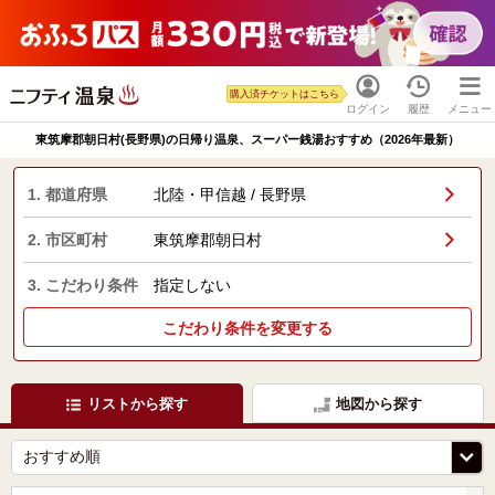
購入済チケットはこちら
ログイン
履歴
メニュー
東筑摩郡朝日村(長野県)の日帰り温泉、スーパー銭湯おすすめ（2026年最新）
1. 都道府県
北陸・甲信越 / 長野県
2. 市区町村
東筑摩郡朝日村
3. こだわり条件
指定しない
こだわり条件を変更する
リストから探す
地図から探す