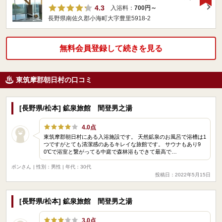
4.3
入浴料：
700円～
長野県南佐久郡小海町大字豊里5918-2
無料会員登録して続きを見る
東筑摩郡朝日村の口コミ
[長野県/松本] 鉱泉旅館 間登男之湯
4.0点
東筑摩郡朝日村にある入浴施設です。 天然鉱泉のお風呂で浴槽は1
つですがとても清潔感のあるキレイな旅館です。 サウナもあり9
0℃で浴室と繋がってる中庭で森林浴もできて最高で…
ポンさん
| 性別：男性 | 年代：30代
投稿日：2022年5月15日
[長野県/松本] 鉱泉旅館 間登男之湯
3.0点