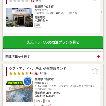
-点
/ 0 件
長野県 / 松本市
森口駅317m
松本電鉄上高地線 森口駅より徒歩５分
営業時間
入浴料金 ～
宿泊
楽天トラベルの宿泊プランを見る
関連情報から探す
クア・アンド・ホテル 信州健康ランド
お気に入
りに追加
4.6点
/ 16 件
長野県 / 塩尻市
村井駅426m
JR篠ノ井線「村井駅」より徒歩7分（塩尻駅より無料送迎
バスがございま…
営業時間 0:00～24:00
入浴料金 1,980円～
日帰り
宿泊