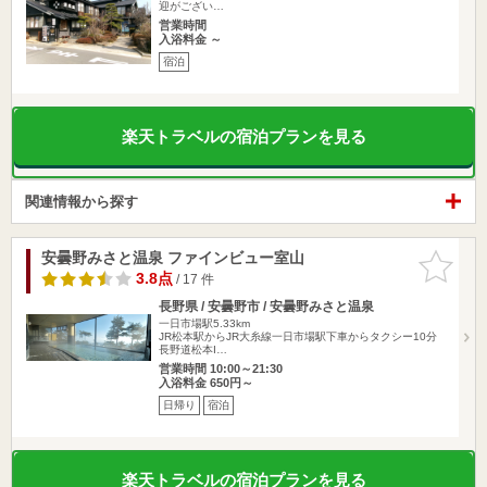
迎がござい…
営業時間
入浴料金 ～
宿泊
楽天トラベルの宿泊プランを見る
関連情報から探す
安曇野みさと温泉 ファインビュー室山
お気に入
りに追加
3.8点
/ 17 件
長野県 / 安曇野市 / 安曇野みさと温泉
一日市場駅5.33km
JR松本駅からJR大糸線一日市場駅下車からタクシー10分
長野道松本I…
営業時間 10:00～21:30
入浴料金 650円～
日帰り
宿泊
楽天トラベルの宿泊プランを見る