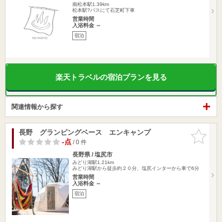
南松本駅1.39km
松本駅?バスにて石芝町下車
営業時間
入浴料金 ～
宿泊
楽天トラベルの宿泊プランを見る
関連情報から探す
長野 グランピングベース エンキャンプ
お気に入
りに追加
-点
/ 0 件
長野県 / 塩尻市
みどり湖駅1.21km
みどり湖駅から徒歩約２０分、塩尻インターから車で6分
営業時間
入浴料金 ～
宿泊