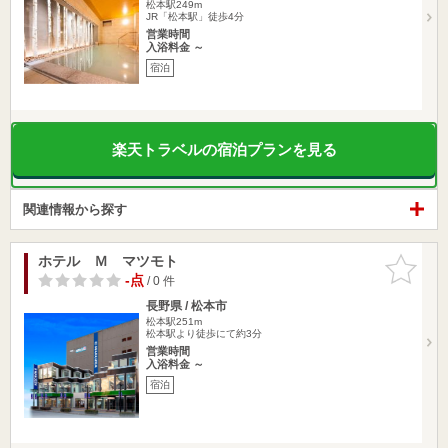
松本駅249m
JR「松本駅」徒歩4分
営業時間
入浴料金 ～
宿泊
楽天トラベルの宿泊プランを見る
関連情報から探す
ホテル Ｍ マツモト
お気に入
りに追加
-点
/ 0 件
長野県 / 松本市
松本駅251m
松本駅より徒歩にて約3分
営業時間
入浴料金 ～
宿泊