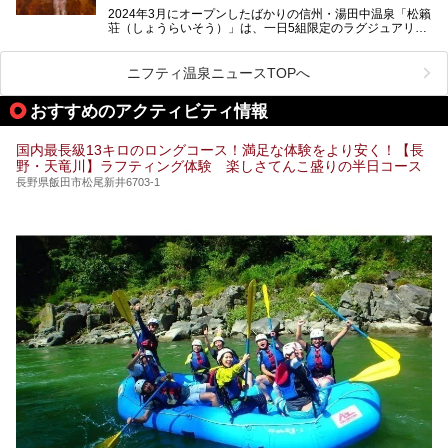
クセス方法も順に紹介します。
2024年3月にオープンしたばかりの信州・湯田中温泉「松籟
荘（しょうらいそう）」は、一日5組限定のラグジュアリー
温泉旅館。全室が源泉掛け流しの露天風呂、庭園付きで、プ
ライベートに楽しめる非日常感が味わえます。また宿泊者は
道向かいの「よろづや」の大浴場「桃山風呂」や共同浴場の
ニフティ温泉ニュースTOPへ
「湯田中大湯」も利用ができます。
おすすめのアクティビティ情報
極上のお湯に浸り上質なお料理に舌鼓、特別な日に泊まりた
い湯田中温泉「松籟荘」を、実際に宿泊した目線で紹介しま
す。
国内最長級13キロのロングコース！満足な体験をより安く！【長
野・天竜川】ラフティング体験 楽しさてんこ盛りの半日コース
長野県飯田市松尾新井6703-1