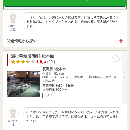
日帰り、宿泊、お気に入りの施設です。日替わりで男女入替にな
るお風呂は、ジャグジー付きの内湯、眺めの良い露天風呂があり
ます。…
50代～
女性
関連情報から探す
湯の華銭湯 瑞祥 松本館
お気に入
りに追加
3.5点
/ 32 件
長野県 / 松本市
信濃荒井駅649m
松本インターから近く、車で3分。 北松本駅から車で5分、
徒歩15分…
営業時間 9:30～24:00
入浴料金 800円～
日帰り
松本旅行で寄りました。金曜日の夕方だったので混む前に入れま
した。広くて綺麗で満足です。山賊焼きボリューム満点で美味し
かった…
40代 女
性