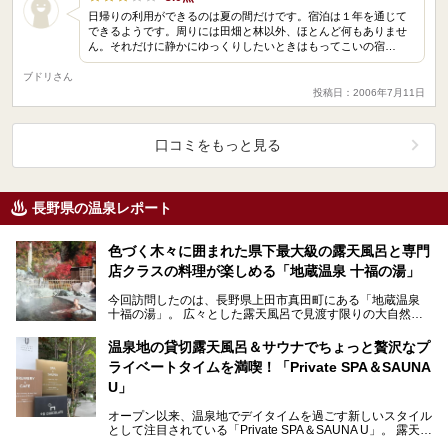
日帰りの利用ができるのは夏の間だけです。宿泊は１年を通じて
できるようです。周りには田畑と林以外、ほとんど何もありませ
ん。それだけに静かにゆっくりしたいときはもってこいの宿…
ブドリさん
投稿日：2006年7月11日
口コミをもっと見る
長野県の温泉レポート
色づく木々に囲まれた県下最大級の露天風呂と専門
店クラスの料理が楽しめる「地蔵温泉 十福の湯」
今回訪問したのは、長野県上田市真田町にある「地蔵温泉
十福の湯」。 広々とした露天風呂で見渡す限りの大自然を
感じながらのびのびとリラックスし、地域の食材と手作…
温泉地の貸切露天風呂＆サウナでちょっと贅沢なプ
ライベートタイムを満喫！「Private SPA＆SAUNA
U」
オープン以来、温泉地でデイタイムを過ごす新しいスタイル
として注目されている「Private SPA＆SAUNA U」。 露天風
呂を備えた貸切利用の個室には、サ…