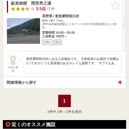
鉱泉旅館 間登男之湯
お気に入
りに追加
3.5点
/ 2 件
長野県 / 東筑摩郡朝日村
新島々駅7.75km
JR中央本線塩尻駅よりタクシー25分 中央道塩尻ICより30
分
営業時間 14:00～20:00
入浴料金 700円～
日帰り
宿泊
東筑摩郡朝日村にある入浴施設です。 天然鉱泉のお風呂で浴槽は
1つですがとても清潔感のあるキレイな旅館です。 サウナもあ…
30代 男
性
関連情報から探す
1
1
件中 1件～1件を表示
近くのオススメ施設