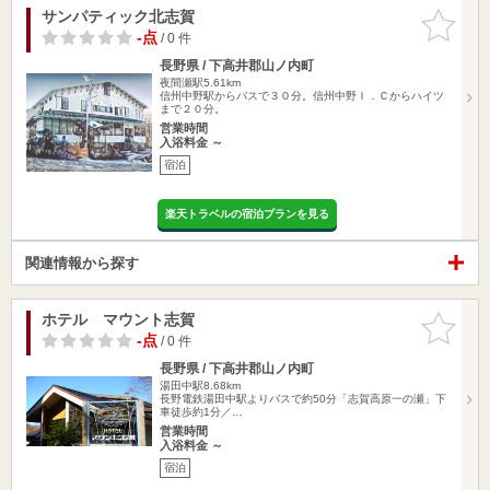
サンパティック北志賀
お気に入
りに追加
-点
/ 0 件
長野県 / 下高井郡山ノ内町
夜間瀬駅5.61km
信州中野駅からバスで３０分。信州中野Ｉ．Ｃからハイツ
まで２０分。
営業時間
入浴料金 ～
宿泊
楽天トラベルの宿泊プランを見る
関連情報から探す
ホテル マウント志賀
お気に入
りに追加
-点
/ 0 件
長野県 / 下高井郡山ノ内町
湯田中駅8.68km
長野電鉄湯田中駅よりバスで約50分「志賀高原一の瀬」下
車徒歩約1分／…
営業時間
入浴料金 ～
宿泊