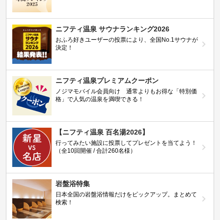
ニフティ温泉 サウナランキング2026
おふろ好きユーザーの投票により、全国No.1サウナが
決定！
ニフティ温泉プレミアムクーポン
ノジマモバイル会員向け 通常よりもお得な「特別価
格」で人気の温泉を満喫できる！
【ニフティ温泉 百名湯2026】
行ってみたい施設に投票してプレゼントを当てよう！
（全10回開催 / 合計260名様）
岩盤浴特集
日本全国の岩盤浴情報だけをピックアップ。まとめて
検索！