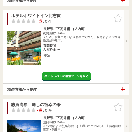
関連情報から探す
ホテルホワイトイン北志賀
お気に入
りに追加
-点
/ 0 件
長野県 / 下高井郡山ノ内町
夜間瀬駅5.19km
長野道、信州中野ICよりお車にて25分。長野駅より長野電
鉄湯田中駅下…
営業時間
入浴料金 ～
宿泊
楽天トラベルの宿泊プランを見る
関連情報から探す
志賀高原 癒しの宿幸の湯
お気に入
りに追加
-点
/ 0 件
長野県 / 下高井郡山ノ内町
湯田中駅8.50km
JR長野駅より志賀高原行き直通バスで約70分。上信越自動
車道・信州中…