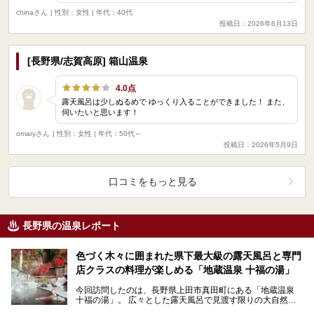
chinaさん
| 性別：女性 | 年代：40代
投稿日：2026年6月13日
[長野県/志賀高原] 箱山温泉
4.0点
露天風呂は少しぬるめで ゆっくり入ることができました！ また、
伺いたいと思います！
omaryさん
| 性別：女性 | 年代：50代～
投稿日：2026年5月9日
口コミをもっと見る
長野県の温泉レポート
色づく木々に囲まれた県下最大級の露天風呂と専門
店クラスの料理が楽しめる「地蔵温泉 十福の湯」
今回訪問したのは、長野県上田市真田町にある「地蔵温泉
十福の湯」。 広々とした露天風呂で見渡す限りの大自然を
感じながらのびのびとリラックスし、地域の食材と手作…