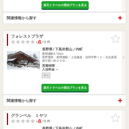
楽天トラベルの宿泊プランを見る
関連情報から探す
フォレストプラザ
お気に入
りに追加
-点
/ 0 件
長野県 / 下高井郡山ノ内町
夜間瀬駅3.76km
長野電鉄・夜間瀬駅／上信越道・信州中野ＩＣ～北志賀高
原方面へ約２０分…
営業時間
入浴料金 ～
宿泊
楽天トラベルの宿泊プランを見る
関連情報から探す
グランベル ミヤツ
お気に入
りに追加
-点
/ 0 件
長野県 / 下高井郡山ノ内町