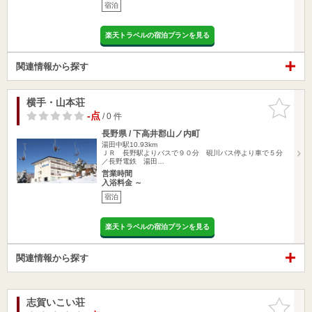
宿泊
楽天トラベルの宿泊プランを見る
関連情報から探す
横手・山本荘
お気に入
りに追加
-点
/ 0 件
長野県 / 下高井郡山ノ内町
湯田中駅10.93km
ＪＲ 長野駅よりバスで９０分 硯川バス停より車で５分
／長野電鉄 湯田…
営業時間
入浴料金 ～
宿泊
楽天トラベルの宿泊プランを見る
関連情報から探す
志賀いこい荘
お気に入