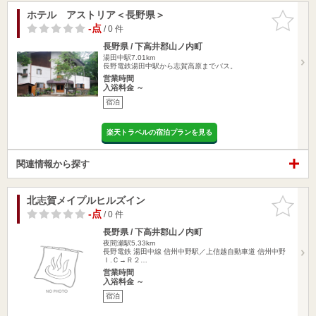
ホテル アストリア＜長野県＞
お気に入
りに追加
-点
/ 0 件
長野県 / 下高井郡山ノ内町
湯田中駅7.01km
長野電鉄湯田中駅から志賀高原までバス。
営業時間
入浴料金 ～
宿泊
楽天トラベルの宿泊プランを見る
関連情報から探す
北志賀メイプルヒルズイン
お気に入
りに追加
-点
/ 0 件
長野県 / 下高井郡山ノ内町
夜間瀬駅5.33km
長野電鉄 湯田中線 信州中野駅／上信越自動車道 信州中野
Ｉ.Ｃ→Ｒ２…
営業時間
入浴料金 ～
宿泊