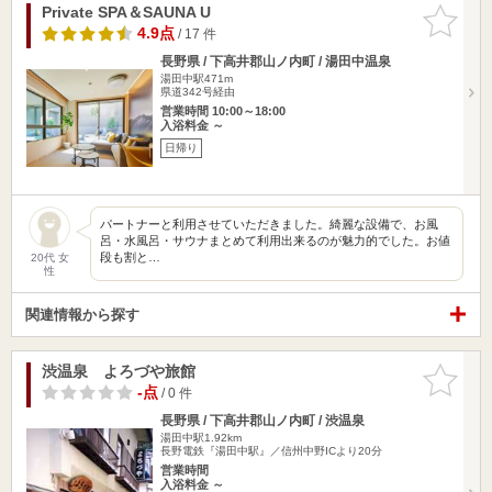
Private SPA＆SAUNA U
お気に入
りに追加
4.9点
/ 17 件
長野県 / 下高井郡山ノ内町 / 湯田中温泉
湯田中駅471m
県道342号経由
営業時間 10:00～18:00
入浴料金 ～
日帰り
パートナーと利用させていただきました。綺麗な設備で、お風
呂・水風呂・サウナまとめて利用出来るのが魅力的でした。お値
段も割と…
20代 女
性
関連情報から探す
渋温泉 よろづや旅館
お気に入
りに追加
-点
/ 0 件
長野県 / 下高井郡山ノ内町 / 渋温泉
湯田中駅1.92km
長野電鉄『湯田中駅』／信州中野ICより20分
営業時間
入浴料金 ～