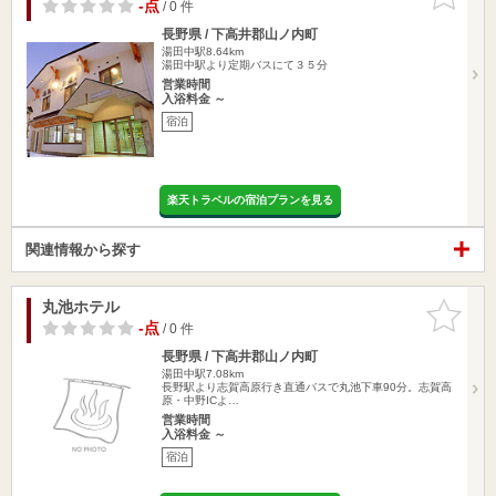
りに追加
-点
/ 0 件
長野県 / 下高井郡山ノ内町
湯田中駅8.64km
湯田中駅より定期バスにて３５分
営業時間
入浴料金 ～
宿泊
楽天トラベルの宿泊プランを見る
関連情報から探す
丸池ホテル
お気に入
りに追加
-点
/ 0 件
長野県 / 下高井郡山ノ内町
湯田中駅7.08km
長野駅より志賀高原行き直通バスで丸池下車90分。志賀高
原・中野ICよ…
営業時間
入浴料金 ～
宿泊