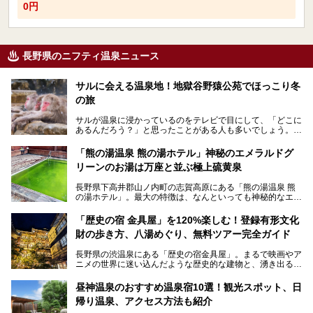
0円
長野県のニフティ温泉ニュース
サルに会える温泉地！地獄谷野猿公苑でほっこり冬
の旅
サルが温泉に浸かっているのをテレビで目にして、「どこに
あるんだろう？」と思ったことがある人も多いでしょう。
この微笑ましい光景は、長野県にある「地獄谷野猿公苑」で
「熊の湯温泉 熊の湯ホテル」神秘のエメラルドグ
見られるもので、野生のサルが雪景色の中で温泉に浸かる姿
リーンのお湯は万座と並ぶ極上硫黄泉
を間近で観察できます。
長野県下高井郡山ノ内町の志賀高原にある「熊の湯温泉 熊
本記事では、地獄谷野猿公苑の魅力や見どころ、サルと温泉
の湯ホテル」。最大の特徴は、なんといっても神秘的なエメ
との関係性、地獄谷周辺の観光スポットについて紹介しま
ラルドグリーンのお湯。この美しいお湯に魅了され、何度も
す。サルを観察した後にほっこりと浸かれる温泉も紹介する
リピートするファンも多い温泉です。冬はスキーと一緒に楽
ので、野生のサルを観察する貴重な自然体験と温泉をあわせ
「歴史の宿 金具屋」を120%楽しむ！登録有形文化
しみたい極上の温泉を紹介します。
て楽しみたい人は、ぜひ参考にしてください。
財の歩き方、八湯めぐり、無料ツアー完全ガイド
長野県の渋温泉にある「歴史の宿金具屋」。まるで映画やア
ニメの世界に迷い込んだような歴史的な建物と、湧き出る温
泉の恵みが魅力のお宿です。せっかく泊まるなら、その魅力
を隅々まで楽しみたいですよね。この記事では、金具屋での
昼神温泉のおすすめ温泉宿10選！観光スポット、日
滞在を最高の思い出にするための「楽しみ方」を徹底的にご
帰り温泉、アクセス方法も紹介
紹介します！