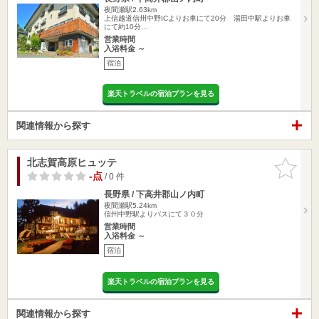
夜間瀬駅2.63km
上信越道信州中野ICよりお車にて20分 湯田中駅よりお車
にて約10分…
営業時間
入浴料金 ～
宿泊
楽天トラベルの宿泊プランを見る
関連情報から探す
北志賀高原ヒュッテ
お気に入
りに追加
-点
/ 0 件
長野県 / 下高井郡山ノ内町
夜間瀬駅5.24km
信州中野駅よりバスにて３０分
営業時間
入浴料金 ～
宿泊
楽天トラベルの宿泊プランを見る
関連情報から探す