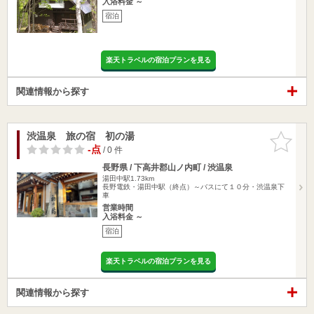
入浴料金 ～
宿泊
楽天トラベルの宿泊プランを見る
関連情報から探す
渋温泉 旅の宿 初の湯
お気に入
りに追加
-点
/ 0 件
長野県 / 下高井郡山ノ内町 / 渋温泉
湯田中駅1.73km
長野電鉄・湯田中駅（終点）～バスにて１０分・渋温泉下
車
営業時間
入浴料金 ～
宿泊
楽天トラベルの宿泊プランを見る
関連情報から探す