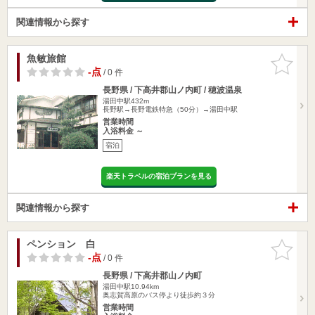
関連情報から探す
魚敏旅館
お気に入
りに追加
-点
/ 0 件
長野県 / 下高井郡山ノ内町 / 穂波温泉
湯田中駅432m
長野駅→長野電鉄特急（50分）→湯田中駅
営業時間
入浴料金 ～
宿泊
楽天トラベルの宿泊プランを見る
関連情報から探す
ペンション 白
お気に入
りに追加
-点
/ 0 件
長野県 / 下高井郡山ノ内町
湯田中駅10.94km
奥志賀高原のバス停より徒歩約３分
営業時間