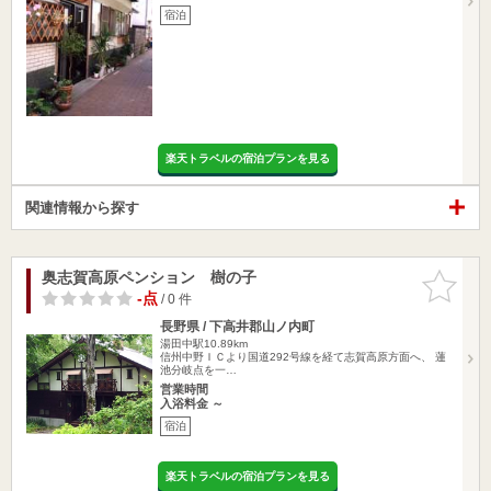
宿泊
楽天トラベルの宿泊プランを見る
関連情報から探す
奥志賀高原ペンション 樹の子
お気に入
りに追加
-点
/ 0 件
長野県 / 下高井郡山ノ内町
湯田中駅10.89km
信州中野ＩＣより国道292号線を経て志賀高原方面へ、 蓮
池分岐点を一…
営業時間
入浴料金 ～
宿泊
楽天トラベルの宿泊プランを見る