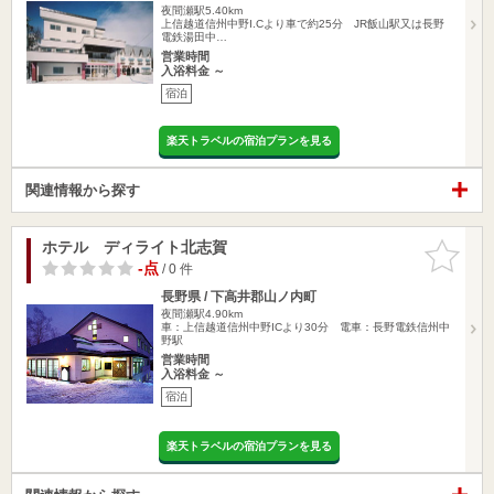
夜間瀬駅5.40km
上信越道信州中野I.Cより車で約25分 JR飯山駅又は長野
電鉄湯田中…
営業時間
入浴料金 ～
宿泊
楽天トラベルの宿泊プランを見る
関連情報から探す
ホテル ディライト北志賀
お気に入
りに追加
-点
/ 0 件
長野県 / 下高井郡山ノ内町
夜間瀬駅4.90km
車：上信越道信州中野ICより30分 電車：長野電鉄信州中
野駅
営業時間
入浴料金 ～
宿泊
楽天トラベルの宿泊プランを見る