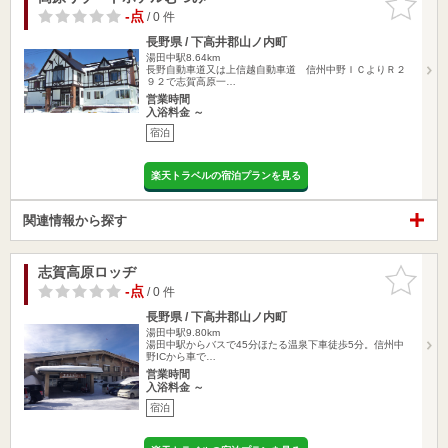
りに追加
-点
/ 0 件
長野県 / 下高井郡山ノ内町
湯田中駅8.64km
長野自動車道又は上信越自動車道 信州中野ＩＣよりＲ２
９２で志賀高原一…
営業時間
入浴料金 ～
宿泊
楽天トラベルの宿泊プランを見る
関連情報から探す
志賀高原ロッヂ
お気に入
りに追加
-点
/ 0 件
長野県 / 下高井郡山ノ内町
湯田中駅9.80km
湯田中駅からバスで45分ほたる温泉下車徒歩5分。信州中
野ICから車で…
営業時間
入浴料金 ～
宿泊