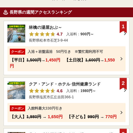
長野県の週間アクセスランキング
1
林檎の湯屋おぶ～
4.7
入浴料：
900円～
長野県松本市石芝3-9-44
入浴＋岩盤温浴 50円引き ※繁忙期利用不可
クーポン
【平日】
1,500円
→
1,450円
【土日祝】
1,600円
→
1,550
円
2
クア・アンド・ホテル 信州健康ランド
4.6
入浴料：
1980円～
長野県塩尻市広丘吉田366-1
入館料最大330円引き
クーポン
【大人】
1,980円
→
1,650円
【子ども】
990円
→
770円