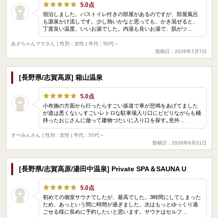
5.0点
宿泊しました。バストイレ付きの部屋があるのですが、部屋風呂
も源泉かけ流しです。少し熱いかなと思っても、かき混ぜると、
丁度良い温度。いいお湯でした。内湯も良いお湯で、肌がツ…
あさちゃんママさん
| 性別：女性 | 年代：50代～
投稿日：2026年7月7日
[長野県/志賀高原] 箱山温泉
5.0点
小布施の方面から行ったらすごい坂道で車が悲鳴をあげてました
が道は悪くない｡すごいレトロな駐車場入り口にビビりながらも桶
持ったおじさんに倣って建物づたいに入り口を探す｡意外…
すーみんさん
| 性別：女性 | 年代：50代～
投稿日：2026年6月21日
[長野県/志賀高原/湯田中温泉] Private SPA＆SAUNA U
5.0点
初めての個室サウナでしたが、最高でした。3時間にしてしまった
ため、あっという間に時間が過ぎました。次はもっとゆっくり過
ごせる様に長めに予約したいと思います。サウナはセルフ…