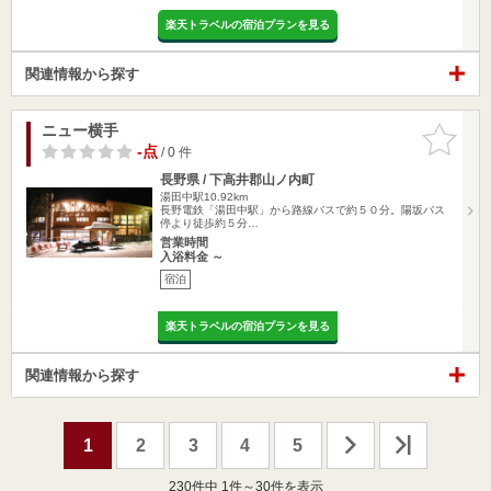
楽天トラベルの宿泊プランを見る
関連情報から探す
ニュー横手
お気に入
りに追加
-点
/ 0 件
長野県 / 下高井郡山ノ内町
湯田中駅10.92km
長野電鉄「湯田中駅」から路線バスで約５０分。陽坂バス
停より徒歩約５分…
営業時間
入浴料金 ～
宿泊
楽天トラベルの宿泊プランを見る
関連情報から探す
1
2
3
4
5
230
件中 1件～30件を表示