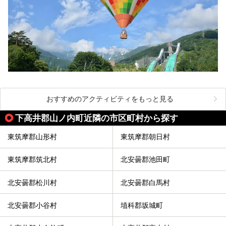
おすすめのアクティビティをもっと見る
下高井郡山ノ内町近隣の市区町村から探す
東筑摩郡山形村
東筑摩郡朝日村
東筑摩郡筑北村
北安曇郡池田町
北安曇郡松川村
北安曇郡白馬村
北安曇郡小谷村
埴科郡坂城町