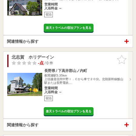
営業時間
入浴料金 ～
宿泊
楽天トラベルの宿泊プランを見る
関連情報から探す
北志賀 ホリデーイン
お気に入
りに追加
-点
/ 0 件
長野県 / 下高井郡山ノ内町
夜間瀬駅5.35km
上信越道信州中野Ｉ．Ｃから車で２０分。北陸新幹線飯山
駅または長野電鉄…
営業時間
入浴料金 ～
宿泊
楽天トラベルの宿泊プランを見る
関連情報から探す