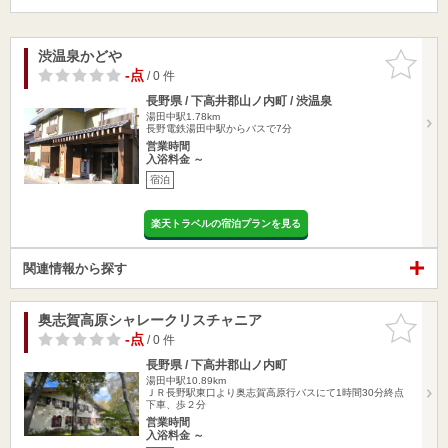
渋温泉かどや
お気に入
りに追加
-点
/ 0 件
長野県 / 下高井郡山ノ内町 / 渋温泉
湯田中駅1.78km
長野電鉄湯田中駅からバスで7分
営業時間
入浴料金 ～
宿泊
楽天トラベルの宿泊プランを見る
関連情報から探す
奥志賀高原シャレークリスチャニア
お気に入
りに追加
-点
/ 0 件
長野県 / 下高井郡山ノ内町
湯田中駅10.89km
ＪＲ長野駅東口より奥志賀高原行バスにて1時間30分終点
下車、歩２分
営業時間
入浴料金 ～