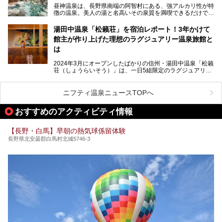
昼神温泉は、長野県南端の阿智村にある、強アルカリ性が特
徴の温泉。美人の湯と名高いその泉質を満喫できるだけでな
く、日本一の星空鑑賞ができる注目の温泉地です。
昼神温泉では、朝市などの観光スポットや、信州名物のおや
湯田中温泉「松籟荘」を宿泊レポート！3年かけて
きを楽しめるグルメスポットなど、観光を楽しむにはぴった
館主が作り上げた理想のラグジュアリー温泉旅館と
りの場所が豊富にあります。
この記事では、昼神温泉での滞在を充実させる宿泊施設や日
は
帰り温泉、見どころ満載の観光・グルメスポットに加え、ア
クセス方法も順に紹介します。
2024年3月にオープンしたばかりの信州・湯田中温泉「松籟
荘（しょうらいそう）」は、一日5組限定のラグジュアリー
温泉旅館。全室が源泉掛け流しの露天風呂、庭園付きで、プ
ライベートに楽しめる非日常感が味わえます。また宿泊者は
道向かいの「よろづや」の大浴場「桃山風呂」や共同浴場の
ニフティ温泉ニュースTOPへ
「湯田中大湯」も利用ができます。
おすすめのアクティビティ情報
極上のお湯に浸り上質なお料理に舌鼓、特別な日に泊まりた
い湯田中温泉「松籟荘」を、実際に宿泊した目線で紹介しま
す。
【長野・白馬】早朝の熱気球係留体験
長野県北安曇郡白馬村北城5746-3