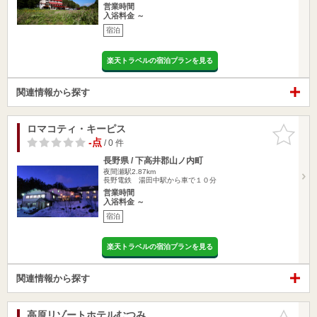
営業時間
入浴料金 ～
宿泊
楽天トラベルの宿泊プランを見る
関連情報から探す
ロマコティ・キーピス
お気に入
りに追加
-点
/ 0 件
長野県 / 下高井郡山ノ内町
夜間瀬駅2.87km
長野電鉄 湯田中駅から車で１０分
営業時間
入浴料金 ～
宿泊
楽天トラベルの宿泊プランを見る
関連情報から探す
高原リゾートホテルむつみ
お気に入