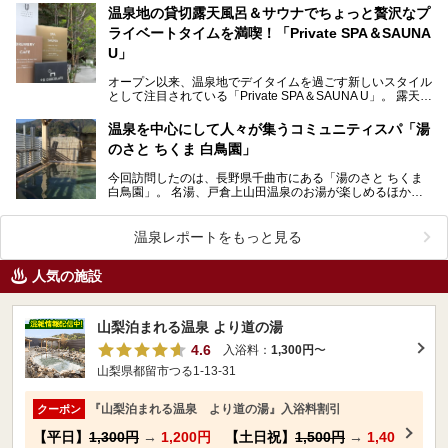
温泉地の貸切露天風呂＆サウナでちょっと贅沢なプ
ライベートタイムを満喫！「Private SPA＆SAUNA
U」
オープン以来、温泉地でデイタイムを過ごす新しいスタイル
として注目されている「Private SPA＆SAUNA U」。 露天風
呂を備えた貸切利用の個室には、サ…
温泉を中心にして人々が集うコミュニティスパ「湯
のさと ちくま 白鳥園」
今回訪問したのは、長野県千曲市にある「湯のさと ちくま
白鳥園」。 名湯、戸倉上山田温泉のお湯が楽しめるほか、
カフェやレストラン、食堂の三ヶ所で食事が味わえる…
温泉レポートをもっと見る
人気の施設
山梨泊まれる温泉 より道の湯
4.6
入浴料：
1,300円
〜
山梨県都留市つる1-13-31
『山梨泊まれる温泉 より道の湯』入浴料割引
クーポン
【平日】
1,300円
→
1,200円
【土日祝】
1,500円
→
1,40