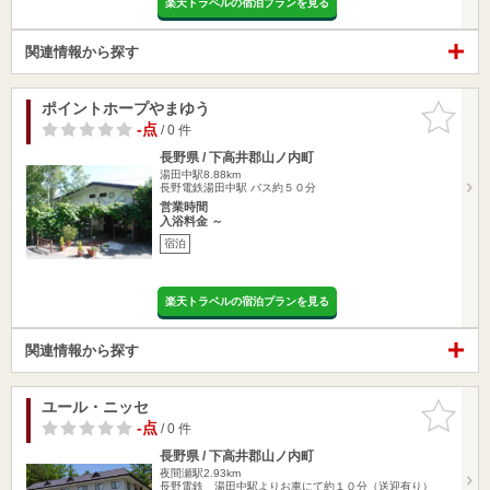
楽天トラベルの宿泊プランを見る
関連情報から探す
ポイントホープやまゆう
お気に入
りに追加
-点
/ 0 件
長野県 / 下高井郡山ノ内町
湯田中駅8.88km
長野電鉄湯田中駅 バス約５０分
営業時間
入浴料金 ～
宿泊
楽天トラベルの宿泊プランを見る
関連情報から探す
ユール・ニッセ
お気に入
りに追加
-点
/ 0 件
長野県 / 下高井郡山ノ内町
夜間瀬駅2.93km
長野電鉄 湯田中駅よりお車にて約１０分（送迎有り）