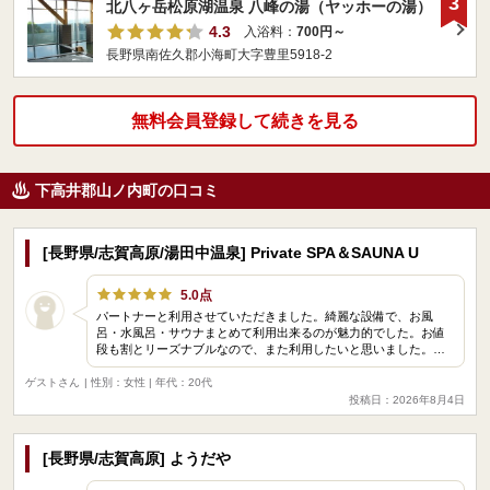
3
北八ヶ岳松原湖温泉 八峰の湯（ヤッホーの湯）
4.3
入浴料：
700円～
長野県南佐久郡小海町大字豊里5918-2
無料会員登録して続きを見る
下高井郡山ノ内町の口コミ
[長野県/志賀高原/湯田中温泉] Private SPA＆SAUNA U
5.0点
パートナーと利用させていただきました。綺麗な設備で、お風
呂・水風呂・サウナまとめて利用出来るのが魅力的でした。お値
段も割とリーズナブルなので、また利用したいと思いました。…
ゲストさん
| 性別：女性 | 年代：20代
投稿日：2026年8月4日
[長野県/志賀高原] ようだや