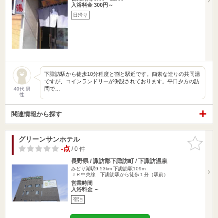
入浴料金 300円～
日帰り
下諏訪駅から徒歩10分程度と割と駅近です。簡素な造りの共同湯
ですが、コインランドリーが併設されております。平日夕方の訪
問で…
40代 男
性
関連情報から探す
グリーンサンホテル
お気に入
りに追加
-点
/ 0 件
長野県 / 諏訪郡下諏訪町 / 下諏訪温泉
みどり湖駅9.53km
下諏訪駅109m
ＪＲ中央線 下諏訪駅から徒歩１分（駅前）
営業時間
入浴料金 ～
宿泊