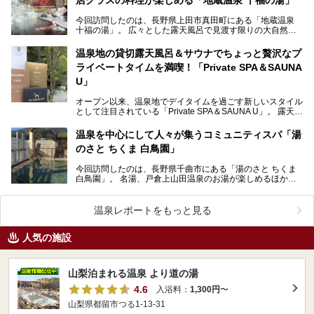
今回訪問したのは、長野県上田市真田町にある「地蔵温泉
十福の湯」。 広々とした露天風呂で見渡す限りの大自然を
感じながらのびのびとリラックスし、地域の食材と手作…
温泉地の貸切露天風呂＆サウナでちょっと贅沢なプ
ライベートタイムを満喫！「Private SPA＆SAUNA
U」
オープン以来、温泉地でデイタイムを過ごす新しいスタイル
として注目されている「Private SPA＆SAUNA U」。 露天風
呂を備えた貸切利用の個室には、サ…
温泉を中心にして人々が集うコミュニティスパ「湯
のさと ちくま 白鳥園」
今回訪問したのは、長野県千曲市にある「湯のさと ちくま
白鳥園」。 名湯、戸倉上山田温泉のお湯が楽しめるほか、
カフェやレストラン、食堂の三ヶ所で食事が味わえる…
温泉レポートをもっと見る
人気の施設
山梨泊まれる温泉 より道の湯
4.6
入浴料：
1,300円
〜
山梨県都留市つる1-13-31