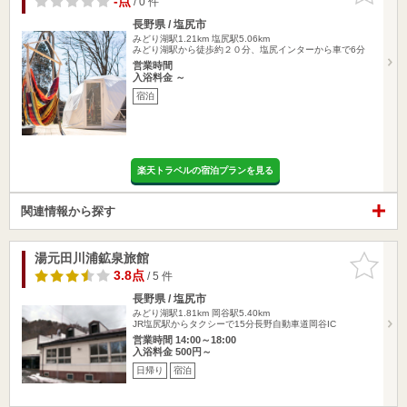
-点
/ 0 件
長野県 / 塩尻市
みどり湖駅1.21km
塩尻駅5.06km
みどり湖駅から徒歩約２０分、塩尻インターから車で6分
営業時間
入浴料金 ～
宿泊
楽天トラベルの宿泊プランを見る
関連情報から探す
湯元田川浦鉱泉旅館
お気に入
りに追加
3.8点
/ 5 件
長野県 / 塩尻市
みどり湖駅1.81km
岡谷駅5.40km
JR塩尻駅からタクシーで15分長野自動車道岡谷IC
営業時間 14:00～18:00
入浴料金 500円～
日帰り
宿泊