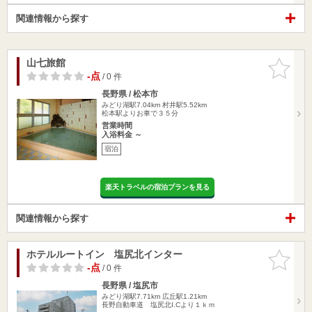
関連情報から探す
山七旅館
お気に入
りに追加
-点
/ 0 件
長野県 / 松本市
みどり湖駅7.04km
村井駅5.52km
松本駅よりお車で３５分
営業時間
入浴料金 ～
宿泊
楽天トラベルの宿泊プランを見る
関連情報から探す
ホテルルートイン 塩尻北インター
お気に入
りに追加
-点
/ 0 件
長野県 / 塩尻市
みどり湖駅7.71km
広丘駅1.21km
長野自動車道 塩尻北I.Cより１ｋｍ