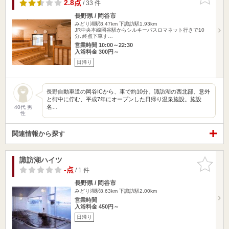
りに追加
2.8点
/ 33 件
長野県 / 岡谷市
みどり湖駅8.47km
下諏訪駅1.93km
JR中央本線岡谷駅からシルキーバスロマネット行きで10
分､終点下車す…
営業時間 10:00～22:30
入浴料金 300円～
日帰り
長野自動車道の岡谷ICから、車で約10分。諏訪湖の西北部、意外
と街中に佇む、平成7年にオープンした日帰り温泉施設。施設
名…
40代 男
性
関連情報から探す
諏訪湖ハイツ
お気に入
りに追加
-点
/ 1 件
長野県 / 岡谷市
みどり湖駅8.63km
下諏訪駅2.00km
営業時間
入浴料金 450円～
日帰り