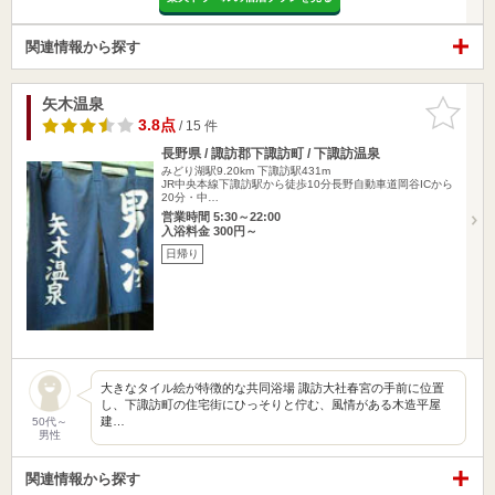
関連情報から探す
矢木温泉
お気に入
りに追加
3.8点
/ 15 件
長野県 / 諏訪郡下諏訪町 / 下諏訪温泉
みどり湖駅9.20km
下諏訪駅431m
JR中央本線下諏訪駅から徒歩10分長野自動車道岡谷ICから
20分・中…
営業時間 5:30～22:00
入浴料金 300円～
日帰り
大きなタイル絵が特徴的な共同浴場 諏訪大社春宮の手前に位置
し、下諏訪町の住宅街にひっそりと佇む、風情がある木造平屋
建…
50代～
男性
関連情報から探す