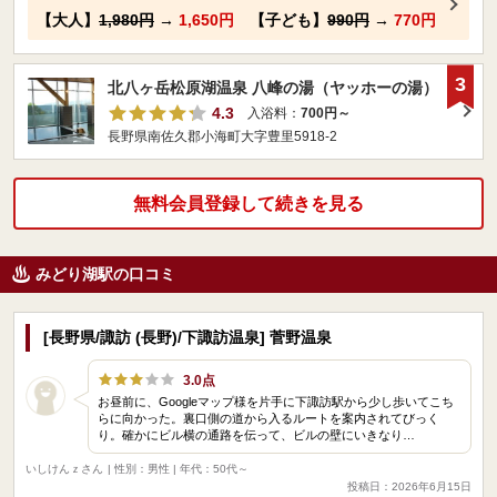
【大人】
1,980円
→
1,650円
【子ども】
990円
→
770円
3
北八ヶ岳松原湖温泉 八峰の湯（ヤッホーの湯）
4.3
入浴料：
700円～
長野県南佐久郡小海町大字豊里5918-2
無料会員登録して続きを見る
みどり湖駅の口コミ
[長野県/諏訪 (長野)/下諏訪温泉] 菅野温泉
3.0点
お昼前に、Googleマップ様を片手に下諏訪駅から少し歩いてこち
らに向かった。裏口側の道から入るルートを案内されてびっく
り。確かにビル横の通路を伝って、ビルの壁にいきなり…
いしけんｚさん
| 性別：男性 | 年代：50代～
投稿日：2026年6月15日