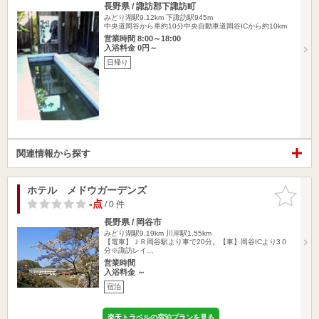
長野県 / 諏訪郡下諏訪町
みどり湖駅9.12km
下諏訪駅945m
中央道岡谷から車約10分中央自動車道岡谷ICから約10km
営業時間 8:00～18:00
入浴料金 0円～
日帰り
関連情報から探す
ホテル メドウガーデンズ
お気に入
りに追加
-点
/ 0 件
長野県 / 岡谷市
みどり湖駅9.19km
川岸駅1.55km
【電車】ＪＲ岡谷駅より車で20分。【車】岡谷ICより3０
分※諏訪レイ…
営業時間
入浴料金 ～
宿泊
楽天トラベルの宿泊プランを見る