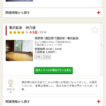
関連情報から探す
毒沢鉱泉 神乃湯
お気に入
りに追加
4.3点
/ 29 件
長野県 / 諏訪郡下諏訪町 / 毒沢鉱泉
みどり湖駅8.65km
下諏訪駅963m
下諏訪駅よりタクシー5分
営業時間 10:00～14:00
入浴料金 1,000円～
日帰り
宿泊
楽天トラベルの宿泊プランを見る
諏訪湖の花火大会でこちらの宿にお世話にならりました。お風呂
トロトロ。 食事は美味しい。花火大会で夕食が早かったため、小
腹…
30代 女
性
関連情報から探す