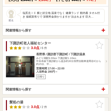
塩尻北ＩＣ 横と好立地 温泉でなく 健康ランド 館内着 タオル付
き 仮眠室有りで 深夜料金掛かりますが 泊まれます 巨大…
匿名
関連情報から探す
下諏訪町老人福祉センター
お気に入
りに追加
3.0点
/ 6 件
長野県 / 諏訪郡下諏訪町 / 下諏訪温泉
みどり湖駅9.00km
下諏訪駅1.10km
中央本線下諏訪駅から徒歩約30分長野自動車道岡谷ICから
約15分、中…
営業時間 17:00～22:00
入浴料金 280円～
日帰り
関連情報から探す
髪処の湯
お気に入
りに追加
3.0点
/ 2 件