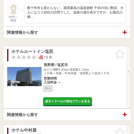
数十年何も変わらない、湯質最高の温泉旅館 子供の頃に数回、大
人になり２回目の訪問でした。温泉の成分表示ですが、お風呂の
横…
50代～
男性
関連情報から探す
ホテルルートイン塩尻
お気に入
りに追加
-点
/ 0 件
長野県 / 塩尻市
みどり湖駅3.45km
塩尻駅1.13km
ＪＲ篠ノ井線・中央本線 塩尻駅より徒歩１５分
営業時間
入浴料金 ～
宿泊
楽天トラベルの宿泊プランを見る
関連情報から探す
ホテル中村屋
お気に入