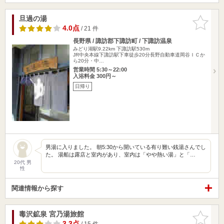
旦過の湯
お気に入
りに追加
4.0点
/ 21 件
長野県 / 諏訪郡下諏訪町 / 下諏訪温泉
みどり湖駅9.22km
下諏訪駅530m
JR中央本線下諏訪駅下車徒歩20分長野自動車道岡谷ＩＣか
ら20分・中…
営業時間 5:30～22:00
入浴料金 300円～
日帰り
男湯に入りました。 朝5:30から開いている有り難い銭湯さんでし
た。 湯船は露店と室内があり、室内は「やや熱い湯」と「…
20代 男
性
関連情報から探す
毒沢鉱泉 宮乃湯旅館
お気に入
りに追加
3.3点
/ 15 件