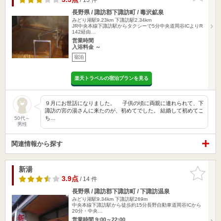
長野県 / 諏訪郡下諏訪町 / 毒沢鉱泉
みどり湖駅9.23km
下諏訪駅2.34km
JR中央本線下諏訪駅からタクシーで5分中央道岡谷ICよりR
142経由…
営業時間
入浴料金 ～
宿泊
楽天トラベルの宿泊プランを見る
９月にお世話になりました。 子供の頃に両親に連れられて、下
諏訪の宮の湯さんに来たのが、初めてでした。 結婚して初めてこ
ち…
50代～
男性
関連情報から探す
新湯
お気に入
りに追加
3.9点
/ 14 件
長野県 / 諏訪郡下諏訪町 / 下諏訪温泉
みどり湖駅9.34km
下諏訪駅269m
中央本線下諏訪駅から徒歩約15分長野自動車道岡谷ICから
20分・中央…
営業時間 9:00～22:00