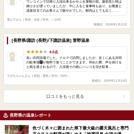
ワンコインで日帰り入浴出来るかやぶき屋根の宿。最初見た時は
静けさが漂っていましたが、中に入ると食事時もあり、お蕎麦と
温泉目当てのお客さんで賑やかでした。館内はとても広く、…
雪ん子さん
| 性別：女性 | 年代：～10代
投稿日：2026年1月22日
[長野県/諏訪 (長野)/下諏訪温泉] 菅野温泉
4.0点
良い共同浴場でした。クルマで訪問しましたが、近くにある共同
の駐車場🅿️が無料で使うことができます。停めた際、声を掛ける
と紙を渡されるので、入浴後その紙にハンコを頂き駐車…
てびちちゃんさん
| 性別：男性 | 年代：50代～
投稿日：2025年11月24日
口コミをもっと見る
長野県の温泉レポート
色づく木々に囲まれた県下最大級の露天風呂と専門
店クラスの料理が楽しめる「地蔵温泉 十福の湯」