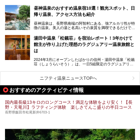
泉の恵みが魅力のお宿です。せっかく泊まるなら、その魅力
を隅々まで楽しみたいですよね。この記事では、金具屋での
昼神温泉のおすすめ温泉宿10選！観光スポット、日
滞在を最高の思い出にするための「楽しみ方」を徹底的にご
帰り温泉、アクセス方法も紹介
紹介します！
昼神温泉は、長野県南端の阿智村にある、強アルカリ性が特
徴の温泉。美人の湯と名高いその泉質を満喫できるだけでな
く、日本一の星空鑑賞ができる注目の温泉地です。
昼神温泉では、朝市などの観光スポットや、信州名物のおや
湯田中温泉「松籟荘」を宿泊レポート！3年かけて
きを楽しめるグルメスポットなど、観光を楽しむにはぴった
館主が作り上げた理想のラグジュアリー温泉旅館と
りの場所が豊富にあります。
この記事では、昼神温泉での滞在を充実させる宿泊施設や日
は
帰り温泉、見どころ満載の観光・グルメスポットに加え、ア
クセス方法も順に紹介します。
2024年3月にオープンしたばかりの信州・湯田中温泉「松籟
荘（しょうらいそう）」は、一日5組限定のラグジュアリー
温泉旅館。全室が源泉掛け流しの露天風呂、庭園付きで、プ
ライベートに楽しめる非日常感が味わえます。また宿泊者は
道向かいの「よろづや」の大浴場「桃山風呂」や共同浴場の
ニフティ温泉ニュースTOPへ
「湯田中大湯」も利用ができます。
おすすめのアクティビティ情報
極上のお湯に浸り上質なお料理に舌鼓、特別な日に泊まりた
い湯田中温泉「松籟荘」を、実際に宿泊した目線で紹介しま
す。
国内最長級13キロのロングコース！満足な体験をより安く！【長
野・天竜川】ラフティング体験 楽しさてんこ盛りの半日コース
長野県飯田市松尾新井6703-1