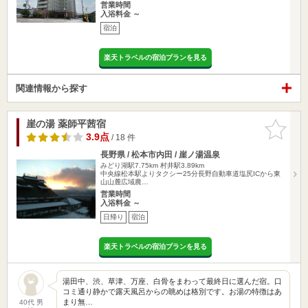
営業時間
入浴料金 ～
宿泊
楽天トラベルの宿泊プランを見る
関連情報から探す
崖の湯 薬師平茜宿
お気に入
りに追加
3.9点
/ 18 件
長野県 / 松本市内田 / 崖ノ湯温泉
みどり湖駅7.75km
村井駅3.89km
中央線松本駅よりタクシー25分長野自動車道塩尻ICから東
山山麓広域農…
営業時間
入浴料金 ～
日帰り
宿泊
楽天トラベルの宿泊プランを見る
湯田中、渋、草津、万座、白骨をまわって最終日に選んだ宿。口
コミ通り静かで露天風呂からの眺めは格別です。お湯の特徴はあ
まり無…
40代 男