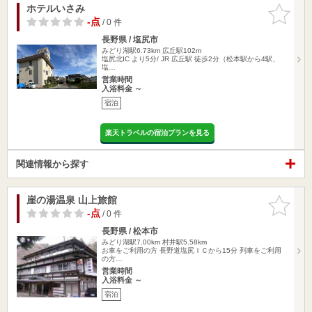
ホテルいさみ
お気に入
りに追加
-点
/ 0 件
長野県 / 塩尻市
みどり湖駅6.73km
広丘駅102m
塩尻北IC より5分/ JR 広丘駅 徒歩2分（松本駅から4駅、
塩…
営業時間
入浴料金 ～
宿泊
楽天トラベルの宿泊プランを見る
関連情報から探す
崖の湯温泉 山上旅館
お気に入
りに追加
-点
/ 0 件
長野県 / 松本市
みどり湖駅7.00km
村井駅5.58km
お車をご利用の方 長野道塩尻ＩＣから15分 列車をご利用
の方…
営業時間
入浴料金 ～
宿泊