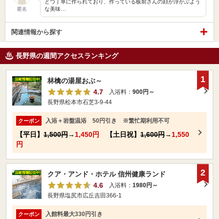
とつ丁寧に作られており、作っている板前さんの顔が浮かぶよう
な美味…
匿名
関連情報から探す
長野県の週間アクセスランキング
1
林檎の湯屋おぶ～
4.7
入浴料：
900円～
長野県松本市石芝3-9-44
入浴＋岩盤温浴 50円引き ※繁忙期利用不可
クーポン
【平日】
1,500円
→
1,450円
【土日祝】
1,600円
→
1,550
円
2
クア・アンド・ホテル 信州健康ランド
4.6
入浴料：
1980円～
長野県塩尻市広丘吉田366-1
入館料最大330円引き
クーポン