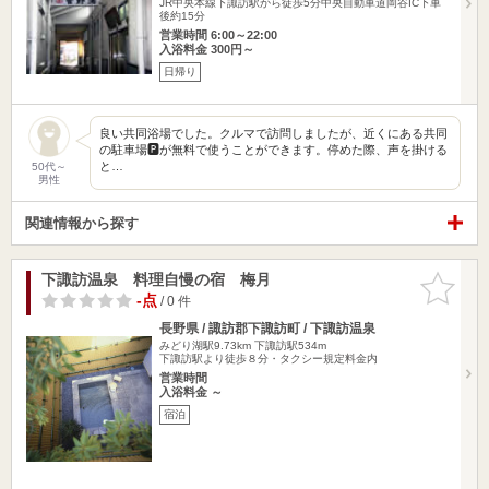
JR中央本線下諏訪駅から徒歩5分中央自動車道岡谷IC下車
後約15分
営業時間 6:00～22:00
入浴料金 300円～
日帰り
良い共同浴場でした。クルマで訪問しましたが、近くにある共同
の駐車場🅿️が無料で使うことができます。停めた際、声を掛ける
と…
50代～
男性
関連情報から探す
下諏訪温泉 料理自慢の宿 梅月
お気に入
りに追加
-点
/ 0 件
長野県 / 諏訪郡下諏訪町 / 下諏訪温泉
みどり湖駅9.73km
下諏訪駅534m
下諏訪駅より徒歩８分・タクシー規定料金内
営業時間
入浴料金 ～
宿泊