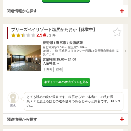
関連情報から探す
ブリーズベイリゾート塩尻かたおか【休業中】
お気に入
りに追加
2.5点
/ 3 件
長野県 / 塩尻市 / 天徳鉱泉
みどり湖駅5.59km
広丘駅5.18km
JR篠ノ井線 広丘駅よりタクシー利用15分長野自動車道 塩
尻ICより…
営業時間 15:00～24:00
入浴料金 ～
日帰り
宿泊
楽天トラベルの宿泊プランを見る
とても眺めの良い温泉です。塩尻から途中本当にこの先に温
泉？？と思えるほどの道を登りつめるとやっと到着です。 PH2.3
の…
匿名
関連情報から探す