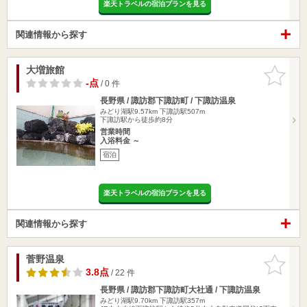
楽天トラベルの宿泊プランを見る
関連情報から探す
大増旅館
お気に入
りに追加
-点
/ 0 件
長野県 / 諏訪郡下諏訪町 / 下諏訪温泉
みどり湖駅9.57km
下諏訪駅507m
下諏訪駅から徒歩約8分
営業時間
入浴料金 ～
宿泊
楽天トラベルの宿泊プランを見る
関連情報から探す
菅野温泉
お気に入
りに追加
3.8点
/ 22 件
長野県 / 諏訪郡下諏訪町大社通 / 下諏訪温泉
みどり湖駅9.70km
下諏訪駅357m