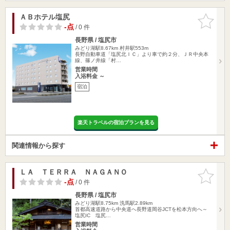
ＡＢホテル塩尻
お気に入
りに追加
-点
/ 0 件
長野県 / 塩尻市
みどり湖駅8.67km
村井駅553m
長野自動車道「塩尻北ＩＣ」より車で約２分、ＪＲ中央本
線、篠ノ井線「村…
営業時間
入浴料金 ～
宿泊
楽天トラベルの宿泊プランを見る
関連情報から探す
ＬＡ ＴＥＲＲＡ ＮＡＧＡＮＯ
お気に入
りに追加
-点
/ 0 件
長野県 / 塩尻市
みどり湖駅8.75km
洗馬駅2.89km
首都高速道路から中央道へ長野道岡谷JCTを松本方向へ～
塩尻IC 塩尻…
営業時間