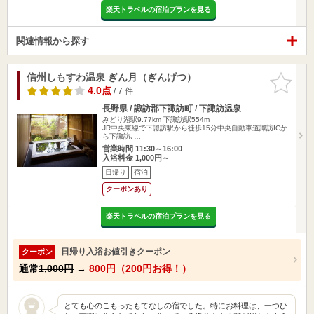
楽天トラベルの宿泊プランを見る
関連情報から探す
信州しもすわ温泉 ぎん月（ぎんげつ）
お気に入
りに追加
4.0点
/ 7 件
長野県 / 諏訪郡下諏訪町 / 下諏訪温泉
みどり湖駅9.77km
下諏訪駅554m
JR中央東線で下諏訪駅から徒歩15分中央自動車道諏訪ICか
ら下諏訪､…
営業時間 11:30～16:00
入浴料金 1,000円～
日帰り
宿泊
クーポンあり
楽天トラベルの宿泊プランを見る
日帰り入浴お値引きクーポン
クーポン
通常
1,000円
→
800円（200円お得！）
とても心のこもったもてなしの宿でした。特にお料理は、一つひ