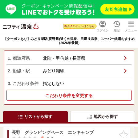
購入済チケットはこちら
ログイン
履歴
メニュー
【クーポンあり】みどり湖駅(長野県)近くの温泉、日帰り温泉、スーパー銭湯おすすめ
（2026年最新）
1. 都道府県
北陸・甲信越 / 長野県
2. 沿線・駅
みどり湖駅
3. こだわり条件
指定しない
こだわり条件を変更する
リストから探す
地図から探す
長野 グランピングベース エンキャンプ
お気に入
りに追加