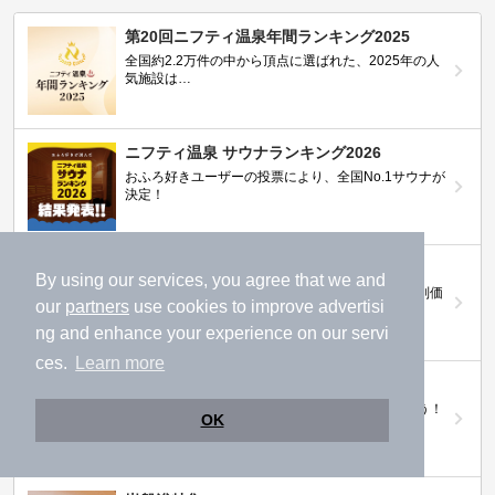
第20回ニフティ温泉年間ランキング2025
全国約2.2万件の中から頂点に選ばれた、2025年の人
気施設は…
ニフティ温泉 サウナランキング2026
おふろ好きユーザーの投票により、全国No.1サウナが
決定！
ニフティ温泉プレミアムクーポン
By using our services, you agree that we and
ノジマモバイル会員向け 通常よりもお得な「特別価
our
partners
use cookies to improve advertisi
格」で人気の温泉を満喫できる！
ng and enhance your experience on our servi
ces.
Learn more
【ニフティ温泉 百名湯2026】
行ってみたい施設に投票してプレゼントを当てよう！
OK
（全10回開催 / 合計260名様）