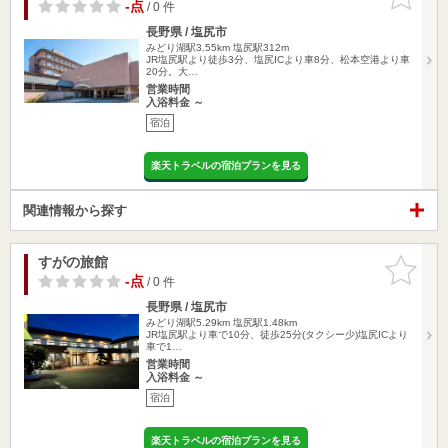
りに追加
-点
/ 0 件
長野県 / 塩尻市
みどり湖駅3.55km
塩尻駅312m
JR塩尻駅より徒歩3分、塩尻ICより車8分、松本空港より車
20分。大…
営業時間
入浴料金 ～
宿泊
楽天トラベルの宿泊プランを見る
関連情報から探す
すがの旅館
お気に入
りに追加
-点
/ 0 件
長野県 / 塩尻市
みどり湖駅5.29km
塩尻駅1.48km
JR塩尻駅より車で10分、徒歩25分(タクシー少)塩尻ICより
車で1…
営業時間
入浴料金 ～
宿泊
楽天トラベルの宿泊プランを見る