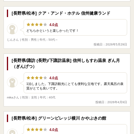
[長野県/松本] クア・アンド・ホテル 信州健康ランド
4.0点
どちらかというと楽しかったです！
じんさん
| 性別：男性 | 年代：50代～
投稿日：2026年5月29日
[長野県/諏訪 (長野)/下諏訪温泉] 信州しもすわ温泉 ぎん月
（ぎんげつ）
4.0点
1泊しました。下諏訪観光にとても便利な立地です。露天風呂の泉
質がとても良いです。
mikaさん
| 性別：女性 | 年代：40代
投稿日：2026年4月9日
[長野県/松本] グリーンビレッジ横川 かやぶきの館
4.0点