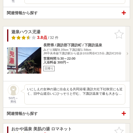
性
関連情報から探す
遊泉ハウス児湯
お気に入
りに追加
3.8点
/ 32 件
長野県 / 諏訪郡下諏訪町 / 下諏訪温泉
みどり湖駅8.35km
下諏訪駅1.58km
JR中央本線下諏訪駅から徒歩10分岡谷IC15分､諏訪IC20分
営業時間 5:30～22:00
入浴料金 300円～
日帰り
いにしえの女神の湯に出会える共同浴場 諏訪大社下社秋宮にも近
く、旧中山道沿いにひっそりと佇む、下諏訪温泉で最も大きな…
50代～
男性
関連情報から探す
おかや温泉 美肌の湯 ロマネット
お気に入