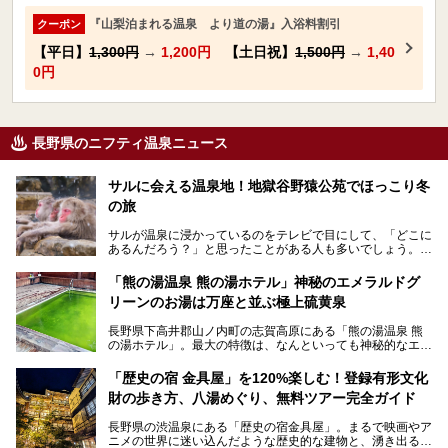
『山梨泊まれる温泉 より道の湯』入浴料割引
クーポン
【平日】
1,300円
→
1,200円
【土日祝】
1,500円
→
1,40
0円
長野県のニフティ温泉ニュース
サルに会える温泉地！地獄谷野猿公苑でほっこり冬
の旅
サルが温泉に浸かっているのをテレビで目にして、「どこに
あるんだろう？」と思ったことがある人も多いでしょう。
この微笑ましい光景は、長野県にある「地獄谷野猿公苑」で
「熊の湯温泉 熊の湯ホテル」神秘のエメラルドグ
見られるもので、野生のサルが雪景色の中で温泉に浸かる姿
リーンのお湯は万座と並ぶ極上硫黄泉
を間近で観察できます。
長野県下高井郡山ノ内町の志賀高原にある「熊の湯温泉 熊
本記事では、地獄谷野猿公苑の魅力や見どころ、サルと温泉
の湯ホテル」。最大の特徴は、なんといっても神秘的なエメ
との関係性、地獄谷周辺の観光スポットについて紹介しま
ラルドグリーンのお湯。この美しいお湯に魅了され、何度も
す。サルを観察した後にほっこりと浸かれる温泉も紹介する
リピートするファンも多い温泉です。冬はスキーと一緒に楽
ので、野生のサルを観察する貴重な自然体験と温泉をあわせ
「歴史の宿 金具屋」を120%楽しむ！登録有形文化
しみたい極上の温泉を紹介します。
て楽しみたい人は、ぜひ参考にしてください。
財の歩き方、八湯めぐり、無料ツアー完全ガイド
長野県の渋温泉にある「歴史の宿金具屋」。まるで映画やア
ニメの世界に迷い込んだような歴史的な建物と、湧き出る温