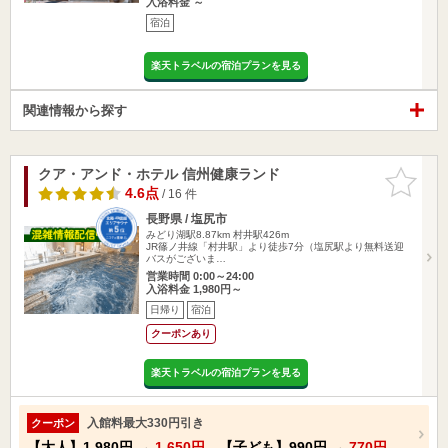
入浴料金 ～
宿泊
楽天トラベルの宿泊プランを見る
関連情報から探す
クア・アンド・ホテル 信州健康ランド
お気に入
りに追加
4.6点
/ 16 件
長野県 / 塩尻市
みどり湖駅8.87km
村井駅426m
JR篠ノ井線「村井駅」より徒歩7分（塩尻駅より無料送迎
バスがございま…
営業時間 0:00～24:00
入浴料金 1,980円～
日帰り
宿泊
クーポンあり
楽天トラベルの宿泊プランを見る
入館料最大330円引き
クーポン
【大人】
1,980円
→
1,650円
【子ども】
990円
→
770円