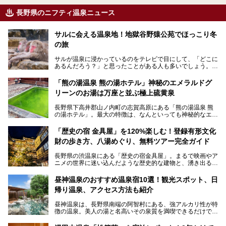
長野県のニフティ温泉ニュース
サルに会える温泉地！地獄谷野猿公苑でほっこり冬
の旅
サルが温泉に浸かっているのをテレビで目にして、「どこに
あるんだろう？」と思ったことがある人も多いでしょう。
この微笑ましい光景は、長野県にある「地獄谷野猿公苑」で
「熊の湯温泉 熊の湯ホテル」神秘のエメラルドグ
見られるもので、野生のサルが雪景色の中で温泉に浸かる姿
リーンのお湯は万座と並ぶ極上硫黄泉
を間近で観察できます。
長野県下高井郡山ノ内町の志賀高原にある「熊の湯温泉 熊
本記事では、地獄谷野猿公苑の魅力や見どころ、サルと温泉
の湯ホテル」。最大の特徴は、なんといっても神秘的なエメ
との関係性、地獄谷周辺の観光スポットについて紹介しま
ラルドグリーンのお湯。この美しいお湯に魅了され、何度も
す。サルを観察した後にほっこりと浸かれる温泉も紹介する
リピートするファンも多い温泉です。冬はスキーと一緒に楽
ので、野生のサルを観察する貴重な自然体験と温泉をあわせ
「歴史の宿 金具屋」を120%楽しむ！登録有形文化
しみたい極上の温泉を紹介します。
て楽しみたい人は、ぜひ参考にしてください。
財の歩き方、八湯めぐり、無料ツアー完全ガイド
長野県の渋温泉にある「歴史の宿金具屋」。まるで映画やア
ニメの世界に迷い込んだような歴史的な建物と、湧き出る温
泉の恵みが魅力のお宿です。せっかく泊まるなら、その魅力
を隅々まで楽しみたいですよね。この記事では、金具屋での
昼神温泉のおすすめ温泉宿10選！観光スポット、日
滞在を最高の思い出にするための「楽しみ方」を徹底的にご
帰り温泉、アクセス方法も紹介
紹介します！
昼神温泉は、長野県南端の阿智村にある、強アルカリ性が特
徴の温泉。美人の湯と名高いその泉質を満喫できるだけでな
く、日本一の星空鑑賞ができる注目の温泉地です。
昼神温泉では、朝市などの観光スポットや、信州名物のおや