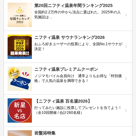
第20回ニフティ温泉年間ランキング2025
全国約2.2万件の中から頂点に選ばれた、2025年の人
気施設は…
ニフティ温泉 サウナランキング2026
おふろ好きユーザーの投票により、全国No.1サウナが
決定！
ニフティ温泉プレミアムクーポン
ノジマモバイル会員向け 通常よりもお得な「特別価
格」で人気の温泉を満喫できる！
【ニフティ温泉 百名湯2026】
行ってみたい施設に投票してプレゼントを当てよう！
（全10回開催 / 合計260名様）
岩盤浴特集