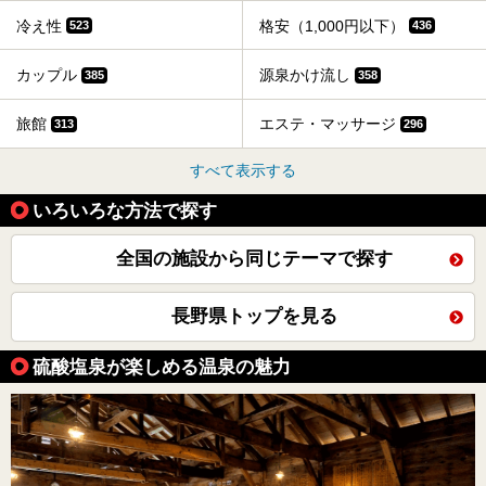
冷え性
格安（1,000円以下）
523
436
カップル
源泉かけ流し
385
358
旅館
エステ・マッサージ
313
296
すべて表示する
いろいろな方法で探す
全国の施設から同じテーマで探す
長野県トップを見る
硫酸塩泉が楽しめる温泉の魅力