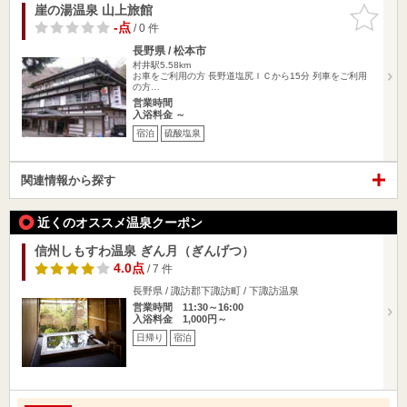
崖の湯温泉 山上旅館
お気に入
りに追加
-点
/ 0 件
長野県 / 松本市
村井駅5.58km
お車をご利用の方 長野道塩尻ＩＣから15分 列車をご利用
の方…
営業時間
入浴料金 ～
宿泊
硫酸塩泉
関連情報から探す
近くのオススメ温泉クーポン
信州しもすわ温泉 ぎん月（ぎんげつ）
4.0点
/ 7 件
長野県 / 諏訪郡下諏訪町 / 下諏訪温泉
営業時間 11:30～16:00
入浴料金 1,000円～
日帰り
宿泊