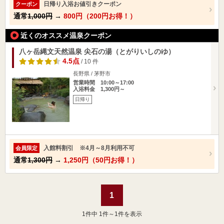
日帰り入浴お値引きクーポン
クーポン
通常
1,000円
→
800円（200円お得！）
近くのオススメ温泉クーポン
八ヶ岳縄文天然温泉 尖石の湯（とがりいしのゆ）
4.5点
/ 10 件
長野県 / 茅野市
営業時間 10:00～17:00
入浴料金 1,300円～
日帰り
入館料割引 ※4月～8月利用不可
会員限定
通常
1,300円
→
1,250円（50円お得！）
1
1
件中 1件～1件を表示