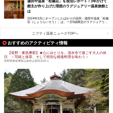
湯田中温泉「松籟荘」を宿泊レポート！3年かけて
きを楽しめるグルメスポットなど、観光を楽しむにはぴった
館主が作り上げた理想のラグジュアリー温泉旅館と
りの場所が豊富にあります。
この記事では、昼神温泉での滞在を充実させる宿泊施設や日
は
帰り温泉、見どころ満載の観光・グルメスポットに加え、ア
クセス方法も順に紹介します。
2024年3月にオープンしたばかりの信州・湯田中温泉「松籟
荘（しょうらいそう）」は、一日5組限定のラグジュアリー
温泉旅館。全室が源泉掛け流しの露天風呂、庭園付きで、プ
ライベートに楽しめる非日常感が味わえます。また宿泊者は
道向かいの「よろづや」の大浴場「桃山風呂」や共同浴場の
ニフティ温泉ニュースTOPへ
「湯田中大湯」も利用ができます。
おすすめのアクティビティ情報
極上のお湯に浸り上質なお料理に舌鼓、特別な日に泊まりた
い湯田中温泉「松籟荘」を、実際に宿泊した目線で紹介しま
す。
【長野・東筑摩郡】★心にゆとりを。清水寺で過ごす大人の休
日 ～写経と抹茶、そして特別な精進料理を味わう～
長野県東筑摩郡山形村山形村2025-1