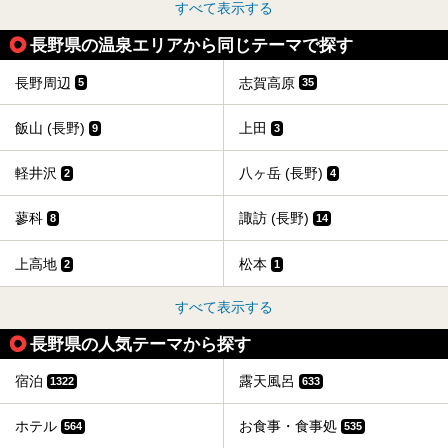
すべて表示する
長野県の温泉エリアから同じテーマで探す
長野周辺
志賀高原
5
35
飯山 (長野)
上田
9
3
軽井沢
八ヶ岳 (長野)
2
4
蓼科
諏訪 (長野)
8
14
上高地
松本
2
1
すべて表示する
長野県の人気テーマから探す
宿泊
露天風呂
1322
633
ホテル
お食事・食事処
564
535