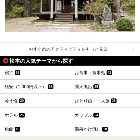
おすすめのアクティビティをもっと見る
松本の人気テーマから探す
宿泊
お食事・食事処
65
42
格安（1,000円以下）
露天風呂
36
35
冷え性
ひとり旅・一人旅
30
28
ホテル
カップル
25
24
旅館
源泉かけ流し
19
18