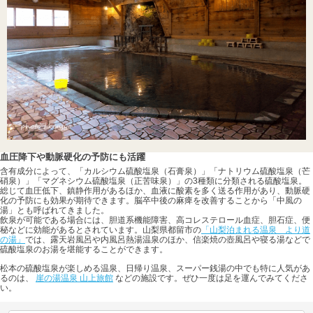
血圧降下や動脈硬化の予防にも活躍
含有成分によって、「カルシウム硫酸塩泉（石膏泉）」「ナトリウム硫酸塩泉（芒
硝泉）」「マグネシウム硫酸塩泉（正苦味泉）」の3種類に分類される硫酸塩泉。
総じて血圧低下、鎮静作用があるほか、血液に酸素を多く送る作用があり、動脈硬
化の予防にも効果が期待できます。脳卒中後の麻痺を改善することから「中風の
湯」とも呼ばれてきました。
飲泉が可能である場合には、胆道系機能障害、高コレステロール血症、胆石症、便
秘などに効能があるとされています。山梨県都留市の
「山梨泊まれる温泉 より道
の湯」
では、露天岩風呂や内風呂熱湯温泉のほか、信楽焼の壺風呂や寝る湯などで
硫酸塩泉のお湯を堪能することができます。
松本の硫酸塩泉が楽しめる温泉、日帰り温泉、スーパー銭湯の中でも特に人気があ
るのは、
崖の湯温泉 山上旅館
などの施設です。ぜひ一度は足を運んでみてくださ
い。