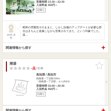
営業時間 13:30～22:30
入浴料金 450円～
日帰り
昭和の雰囲気そのままに、しかし設備のアップデートが必要な部
分はきちんと改修しながら営業されてきた、という印象でした。
温…
40代 女
性
関連情報から探す
潮湯
お気に入
りに追加
-点
/ 0 件
高知県 / 高知市
桟橋通一丁目駅298m
「桟橋通一丁目駅」から約6分
営業時間 15:00～20:30
入浴料金 450円～
日帰り
関連情報から探す