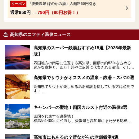
『後楽温泉 ほのかの湯』入館料60円引き
クーポン
通常
850円
→
790円（60円お得！）
高知県のニフティ温泉ニュース
高知県のスーパー銭湯おすすめ15選【2025年最新
版】
四国地方の南端に位置する高知県。面積の約83％を占める
豊かな森林と、四万十川や仁淀川に代表される清流、そして
青く輝く太平洋に面して約700㎞もの海岸線が続く、自然の
魅力がぎゅっと詰まった県です。
高知県でサウナがオススメの温泉・銭湯・スパ10選
高知県はまた、カツオのたたきをはじめとする海産物や清流
で育つ川魚、大皿にごちそうがどっさり盛られた皿鉢料理、
高知県でサウナが楽しめる温浴施設を探している方は必見で
柚子などの柑橘類、地酒といったグルメが充実していること
す！
でも知られます。ここでは、温泉とあわせて自然の景観やグ
この記事では、高知県内でおすすめするサウナを詳しく紹介
ルメも満喫できる、高知県でおすすめのスーパー銭湯をご紹
します。
介します。
高知市内から、大自然に囲まれたサウナまで厳選してます。
キャンパーの聖地！四国カルスト付近の温泉3選
ぜひこれを読んで高知のサウナ探しの参考してくださいね！
四国を代表する避暑地！
標高約1400mに位置し、愛媛県と高知県にまたがる尾根沿
いに広がる「四国カルスト」。
夏はキャンパーでにぎわい、街明かりもほぼなく満点の星空
高知市にもあるの？昔ながらの老舗銭湯4選
が見れる場所。