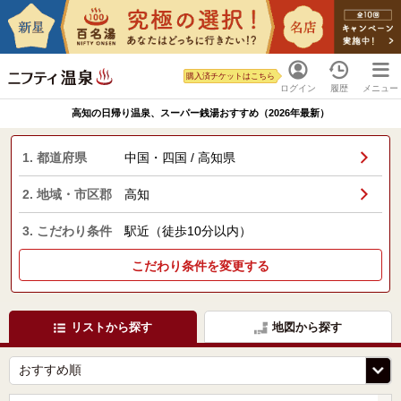
購入済チケットはこちら
ログイン
履歴
メニュー
高知の日帰り温泉、スーパー銭湯おすすめ（2026年最新）
1. 都道府県
中国・四国 / 高知県
2. 地域・市区郡
高知
3. こだわり条件
駅近（徒歩10分以内）
こだわり条件を変更する
リストから探す
地図から探す