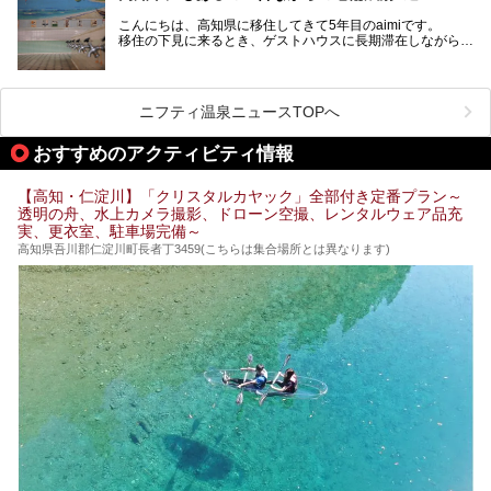
そんな街から外れた景色のとってもいい場所なんですが、日
こんにちは、高知県に移住してきて5年目のaimiです。
帰り温泉（お風呂）がありません。
移住の下見に来るとき、ゲストハウスに長期滞在しながら観
中でもライターおすすめの３つの温泉をご紹介します。
光していたのですが。
そのときにお世話になったのが高知市内にある銭湯。
テントを張ってから温泉に向かうのもいいですが、場所取り
高知市というと、高知県の人口の半分が集まっているにぎや
などが問題なければ、温泉に入ってから向かうことをオスス
かなイメージがある方も多いかと思いますが、昔ながらの老
メします。
ニフティ温泉ニュースTOPへ
舗銭湯がけっこうな数あるのですよ。
なぜなら最寄り温泉でも車で４０分、山を降りていかねばな
りませんからね…！！
規模は小さいながら、元気に営業中なので観光がてら訪問し
おすすめのアクティビティ情報
てみてはいかがでしょう？
もしくは、翌日キャンプ帰りに立ち寄るのもおすすめです。
JR高知駅から近いものもあるので、公共交通オンリー派もO
Kですよ♪
【高知・仁淀川】「クリスタルカヤック」全部付き定番プラン～
それでは見ていきましょう。
透明の舟、水上カメラ撮影、ドローン空撮、レンタルウェア品充
それではチェックしてきましょう♪
実、更衣室、駐車場完備～
高知県吾川郡仁淀川町長者丁3459(こちらは集合場所とは異なります)