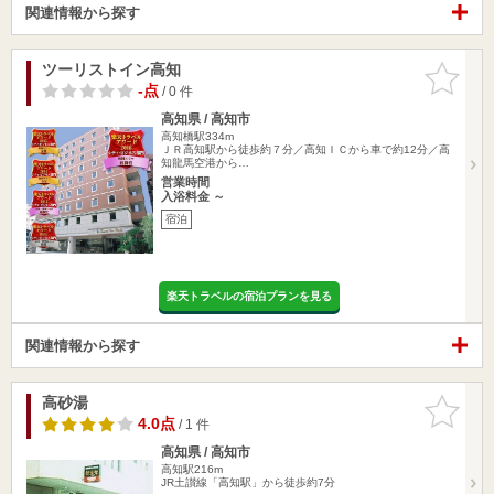
関連情報から探す
ツーリストイン高知
お気に入
りに追加
-点
/ 0 件
高知県 / 高知市
高知橋駅334m
ＪＲ高知駅から徒歩約７分／高知ＩＣから車で約12分／高
知龍馬空港から…
営業時間
入浴料金 ～
宿泊
楽天トラベルの宿泊プランを見る
関連情報から探す
高砂湯
お気に入
りに追加
4.0点
/ 1 件
高知県 / 高知市
高知駅216m
JR土讃線「高知駅」から徒歩約7分