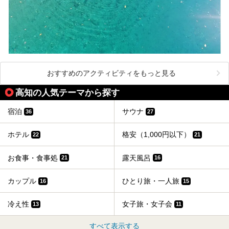
おすすめのアクティビティをもっと見る
高知の人気テーマから探す
宿泊
サウナ
36
27
ホテル
格安（1,000円以下）
22
21
お食事・食事処
露天風呂
21
16
カップル
ひとり旅・一人旅
16
15
冷え性
女子旅・女子会
13
11
すべて表示する