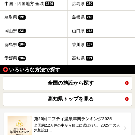
中国・四国地方 全域
広島県
1646
250
鳥取県
島根県
191
216
岡山県
山口県
231
213
徳島県
香川県
104
137
愛媛県
高知県
204
113
いろいろな方法で探す
全国の施設から探す
高知県トップを見る
第20回ニフティ温泉年間ランキング2025
全国約2.2万件の中から頂点に選ばれた、2025年の人
気施設は…