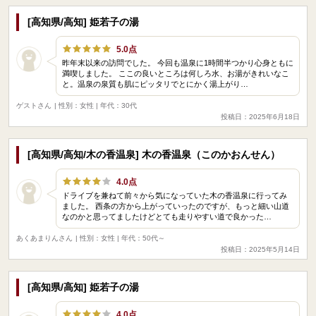
[高知県/高知] 姫若子の湯
5.0点
昨年末以来の訪問でした。 今回も温泉に1時間半つかり心身ともに
満喫しました。 ここの良いところは何しろ水、お湯がきれいなこ
と。温泉の泉質も肌にピッタリでとにかく湯上がり…
ゲストさん
| 性別：女性 | 年代：30代
投稿日：2025年6月18日
[高知県/高知/木の香温泉] 木の香温泉（このかおんせん）
4.0点
ドライブを兼ねて前々から気になっていた木の香温泉に行ってみ
ました。 西条の方から上がっていったのですが、もっと細い山道
なのかと思ってましたけどとても走りやすい道で良かった…
あくあまりんさん
| 性別：女性 | 年代：50代～
投稿日：2025年5月14日
[高知県/高知] 姫若子の湯
4.0点