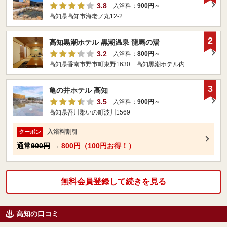
3.8
入浴料：
900円～
高知県高知市海老ノ丸12-2
2
高知黒潮ホテル 黒潮温泉 龍馬の湯
3.2
入浴料：
800円～
高知県香南市野市町東野1630 高知黒潮ホテル内
3
亀の井ホテル 高知
3.5
入浴料：
900円～
高知県吾川郡いの町波川1569
入浴料割引
クーポン
通常
900円
→
800円（100円お得！）
無料会員登録して続きを見る
高知の口コミ