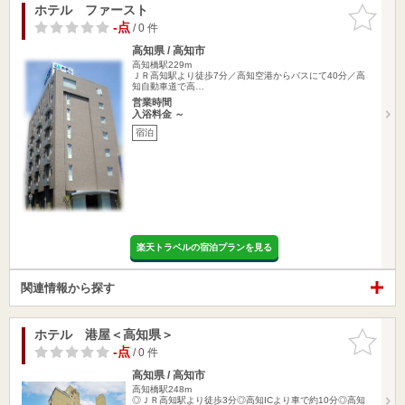
ホテル ファースト
お気に入
りに追加
-点
/ 0 件
高知県 / 高知市
高知橋駅229m
ＪＲ高知駅より徒歩7分／高知空港からバスにて40分／高
知自動車道で高…
営業時間
入浴料金 ～
宿泊
楽天トラベルの宿泊プランを見る
関連情報から探す
ホテル 港屋＜高知県＞
お気に入
りに追加
-点
/ 0 件
高知県 / 高知市
高知橋駅248m
◎ＪＲ高知駅より徒歩3分◎高知ICより車で約10分◎高知