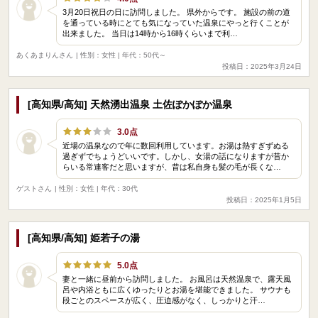
3月20日祝日の日に訪問しました。 県外からです。 施設の前の道
を通っている時にとても気になっていた温泉にやっと行くことが
出来ました。 当日は14時から16時くらいまで利…
あくあまりんさん
| 性別：女性 | 年代：50代～
投稿日：2025年3月24日
[高知県/高知] 天然湧出温泉 土佐ぽかぽか温泉
3.0点
近場の温泉なので年に数回利用しています。お湯は熱すぎずぬる
過ぎずでちょうどいいです。しかし、女湯の話になりますが昔か
らいる常連客だと思いますが、昔は私自身も髪の毛が長くな…
ゲストさん
| 性別：女性 | 年代：30代
投稿日：2025年1月5日
[高知県/高知] 姫若子の湯
5.0点
妻と一緒に昼前から訪問しました。 お風呂は天然温泉で、露天風
呂や内浴ともに広くゆったりとお湯を堪能できました。 サウナも
段ごとのスペースが広く、圧迫感がなく、しっかりと汗…