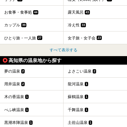
お食事・食事処
露天風呂
44
43
カップル
冷え性
39
33
ひとり旅・一人旅
女子旅・女子会
27
23
すべて表示する
高知県の温泉地から探す
夢の温泉
よさこい温泉
2
2
用井温泉
龍河温泉
2
1
木の香温泉
蘇鶴温泉
1
1
べふ峡温泉
千舞温泉
1
1
黒潮本陣温泉
土佐山温泉
1
1