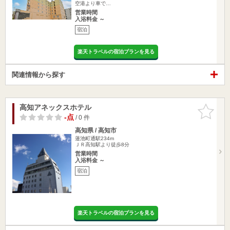
空港より車で…
営業時間
入浴料金 ～
宿泊
楽天トラベルの宿泊プランを見る
関連情報から探す
高知アネックスホテル
お気に入
りに追加
-点
/ 0 件
高知県 / 高知市
蓮池町通駅234m
ＪＲ高知駅より徒歩8分
営業時間
入浴料金 ～
宿泊
楽天トラベルの宿泊プランを見る