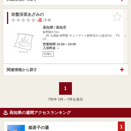
岩盤浴室あざみの
お気に入
りに追加
-点
/ 0 件
高知県 / 高知市
薊野駅670m
・JR 土讃線 薊野駅 サニーマート薊野店から徒歩5分 ・TS
UT…
営業時間 10:00～19:00
入浴料金 ～
日帰り
関連情報から探す
1
7
件中 1件～7件を表示
高知県の週間アクセスランキング
1
姫若子の湯