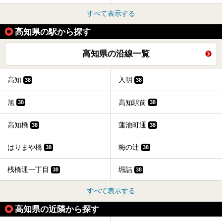
すべて表示する
高知県の駅から探す
高知県の沿線一覧
高知
入明
38
38
旭
高知駅前
38
38
高知橋
蓮池町通
38
38
はりまや橋
梅の辻
38
38
桟橋通一丁目
堀詰
38
38
すべて表示する
高知県の近隣から探す