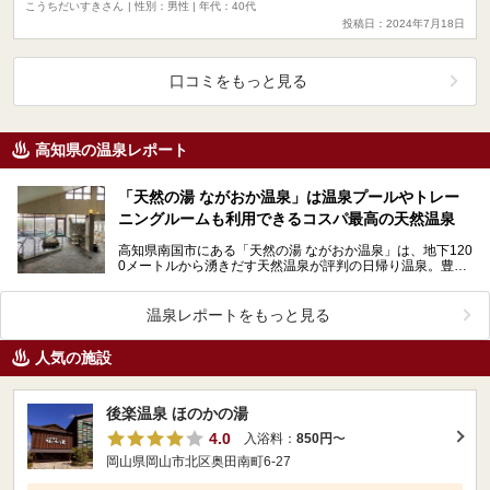
こうちだいすきさん
| 性別：男性 | 年代：40代
投稿日：2024年7月18日
口コミをもっと見る
高知県の温泉レポート
「天然の湯 ながおか温泉」は温泉プールやトレー
ニングルームも利用できるコスパ最高の天然温泉
高知県南国市にある「天然の湯 ながおか温泉」は、地下120
0メートルから湧きだす天然温泉が評判の日帰り温泉。豊富
な湯量を利用した温泉水プールも併設。さらにトレー…
温泉レポートをもっと見る
人気の施設
後楽温泉 ほのかの湯
4.0
入浴料：
850円
〜
岡山県岡山市北区奥田南町6-27