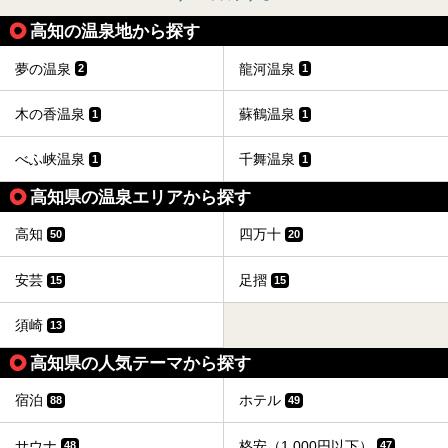
高知の温泉地から探す
夢の温泉
龍河温泉
2
1
木の香温泉
蘇鶴温泉
1
1
べふ峡温泉
千舞温泉
1
1
高知県の温泉エリアから探す
高知
四万十
50
20
安芸
足摺
15
15
須崎
13
高知県の人気テーマから探す
宿泊
ホテル
88
49
サウナ
格安（1,000円以下）
48
47