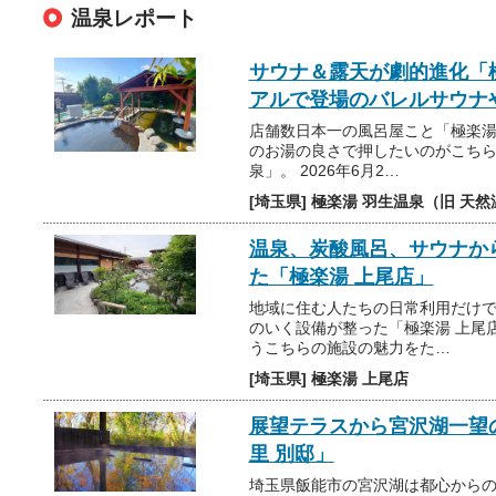
温泉レポート
サウナ＆露天が劇的進化「
アルで登場のバレルサウナ
店舗数日本一の風呂屋こと「極楽
のお湯の良さで押したいのがこちら
泉」。 2026年6月2…
[埼玉県] 極楽湯 羽生温泉（旧 天
温泉、炭酸風呂、サウナか
た「極楽湯 上尾店」
地域に住む人たちの日常利用だけ
のいく設備が整った「極楽湯 上尾
うこちらの施設の魅力をた…
[埼玉県] 極楽湯 上尾店
展望テラスから宮沢湖一望
里 別邸」
埼玉県飯能市の宮沢湖は都心から