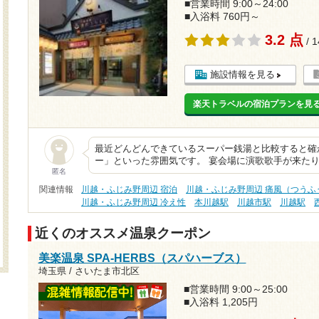
■営業時間 9:00～24:00
■入浴料 760円～
3.2 点
/ 
施設情報を見る
楽天トラベルの宿泊プランを見
最近どんどんできているスーパー銭湯と比較すると確
ー」といった雰囲気です。 宴会場に演歌歌手が来た
匿名
関連情報
川越・ふじみ野周辺 宿泊
川越・ふじみ野周辺 痛風（つうふ
川越・ふじみ野周辺 冷え性
本川越駅
川越市駅
川越駅
近くのオススメ温泉クーポン
美楽温泉 SPA-HERBS（スパハーブス）
埼玉県 / さいたま市北区
■営業時間 9:00～25:00
■入浴料 1,205円