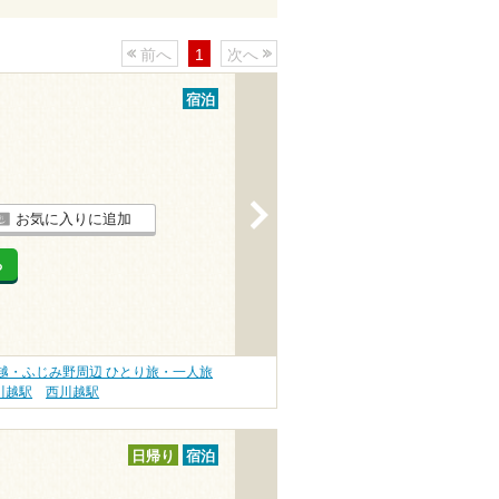
前へ
1
次へ
宿泊
>
お気に入りに追加
る
越・ふじみ野周辺 ひとり旅・一人旅
川越駅
西川越駅
日帰り
宿泊