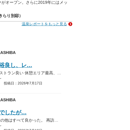
ァがオープン。さらに2019年にはメッ
（きらり別邸）
温泉レポートをもっと見る
ASHIBA
浴良し、レ…
お風呂小さくてイマイチ、岩盤浴良し、レストラン良い 休憩エリア最高、コスパ良し、安いのでまた利用したいです。
～
投稿日：2026年7月17日
ASHIBA
でしたが…
お風呂は狭くてお湯もイマイチでしたが その他はすべて良かった。 再訪したい温泉施設です
～