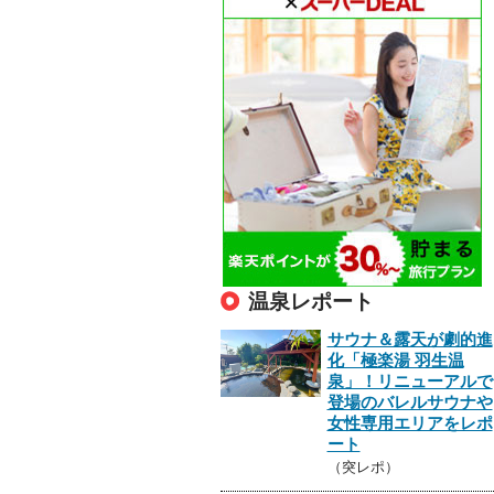
温泉レポート
サウナ＆露天が劇的進
化「極楽湯 羽生温
泉」！リニューアルで
登場のバレルサウナや
女性専用エリアをレポ
ート
（突レポ）