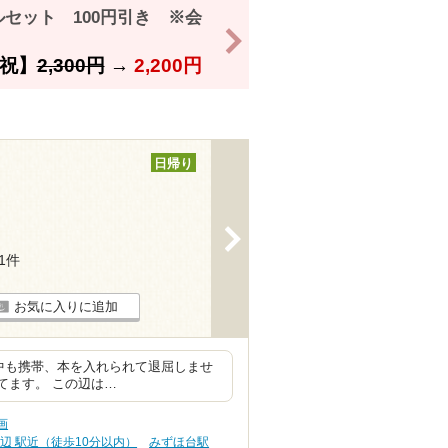
セット 100円引き ※会
>
祝】
2,300円
→
2,200円
日帰り
>
21件
お気に入りに追加
中も携帯、本を入れられて退屈しませ
てます。 この辺は…
画
辺 駅近（徒歩10分以内）
みずほ台駅