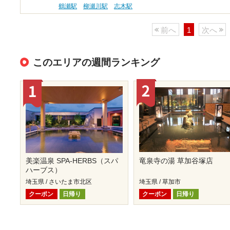
鶴瀬駅
柳瀬川駅
志木駅
前へ
1
次へ
このエリアの週間ランキング
美楽温泉 SPA-HERBS（スパ
竜泉寺の湯 草加谷塚店
ハーブス）
埼玉県 / さいたま市北区
埼玉県 / 草加市
クーポン
日帰り
クーポン
日帰り