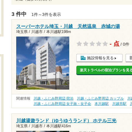
3 件中
1件～3件を表示
スーパーホテル埼玉・川越 天然温泉 赤城の湯
埼玉県 / 川越市 /
本川越駅198m
- 点
/ 0件
施設情報を見る
楽天トラベルの宿泊プランを見
関連情報
川越・ふじみ野周辺 宿泊
川越・ふじみ野周辺 カップル
川
川越・ふじみ野周辺 女子旅・女子会
本川越駅
川越市駅
川越湯遊ランド（ゆうゆうランド） ホテル三光
埼玉県 / 川越市 /
本川越駅416m