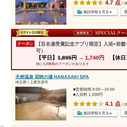
4.7 点
/ 
施設情報を見る
【百名湯受賞記念アプリ限定】入浴+岩盤セッ
クーポン
可）
【平日】
1,895円
→
1,740円
【休日
他にも8種類のクーポンがあります
天然温泉 花咲の湯 HANASAKI SPA
埼玉県 / 上尾市原市
■営業時間 8:00～24:00
■入浴料 1,200円
4.1 点
/ 
施設情報を見る