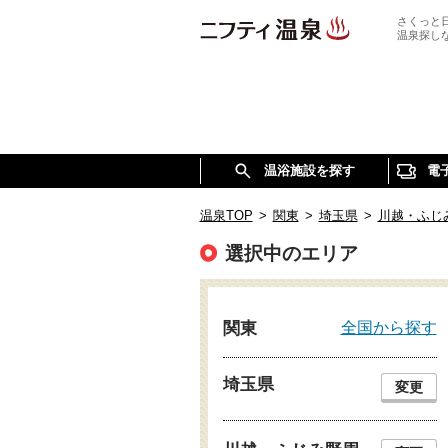
さくっと
温泉探し
温浴施設を探す
電
温泉TOP
>
関東
>
埼玉県
>
川越・ふじ
選択中のエリア
全国から探す
関東
埼玉県
変更