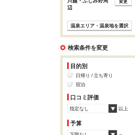
川越・ふじみ野周
変更
辺
温泉エリア・温泉地を選択
検索条件を変更
目的別
日帰り / 立ち寄り
宿泊
口コミ評価
指定なし
以上
予算
下限なし
～