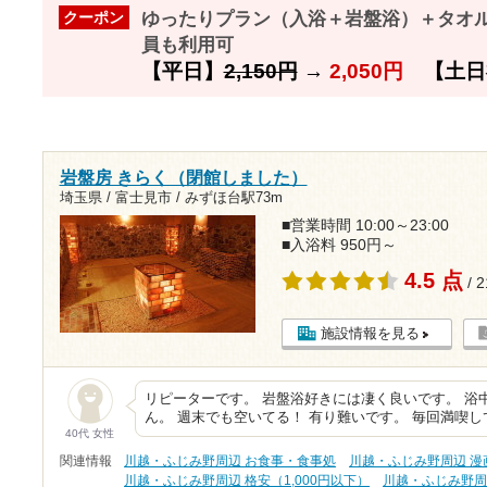
ゆったりプラン（入浴＋岩盤浴）＋タオル
クーポン
員も利用可
【平日】
2,150円
→
2,050円
【土日
岩盤房 きらく（閉館しました）
埼玉県 / 富士見市 /
みずほ台駅73m
■営業時間 10:00～23:00
■入浴料 950円～
4.5 点
/ 
施設情報を見る
リピーターです。 岩盤浴好きには凄く良いです。 浴
ん。 週末でも空いてる！ 有り難いです。 毎回満喫し
40代 女性
関連情報
川越・ふじみ野周辺 お食事・食事処
川越・ふじみ野周辺 漫
川越・ふじみ野周辺 格安（1,000円以下）
川越・ふじみ野周