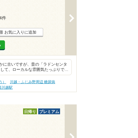
>
14件
お気に入りに追加
る
かに古いですが、昔の「ラドンセンタ
りして、ローカルな雰囲気たっぷりで…
う）
川越・ふじみ野周辺 糖尿病
西川越駅
日帰り
プレミアム
>