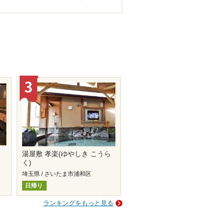
湯屋敷 孝楽(ゆやしき こうら
く)
埼玉県 / さいたま市浦和区
日帰り
ランキングをもっと見る