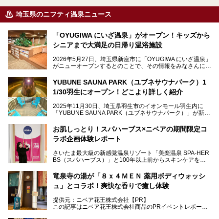
埼玉県のニフティ温泉ニュース
「OYUGIWA にいざ温泉」がオープン！キッズから
シニアまで大満足の日帰り温浴施設
2026年5月27日、埼玉県新座市に「OYUGIWA にいざ温泉」
がニューオープンするとのことで、その情報をみなさんにい
ち早くお伝えしようとひと足お先に取材訪問。
YUBUNE SAUNA PARK（ユブネサウナパーク）1
メインとなる黒湯の天然温泉や本格的なサウナをはじめ、4
1/30羽生にオープン！どこより詳しく紹介
種類のリラックスルームやお食事処、他施設とは一線を画す
キッズコーナーなど、施設の隅々までたっぷりとチェックし
2025年11月30日、埼玉県羽生市のイオンモール羽生内に
てきました！
「YUBUNE SAUNA PARK（ユブネサウナパーク）」が新規
オープン！
お肌しっとり！スパハーブス×ニベアの期間限定コ
今年の4月1日から楽久屋グループの一員となった「湯舞音
ラボ企画体験レポート
（ユブネ）」が新ブランド「YUBUNE SAUNA PARK」を立
ち上げました。
さいたま最大級の新感覚温泉リゾート「美楽温泉 SPA-HER
湯舞音らしいサウナにこだわった遊び心満点の"銭湯×屋外サ
BS（スパハーブス）」と100年以上前からスキンケアを考
ウナ"施設で、男女別のお風呂のほか、水着やサウナ着で楽
案してきた「ニベア」が、期間限定でコラボ企画を開催中。
しめる男女共用屋外サウナや飲食できるととのいスペースな
読者モデルやインスタグラマーとして活躍している、美容＆
ど、ユニークなポイントがいっぱい！
竜泉寺の湯が「８ｘ４ＭＥＮ 薬用ボディウォッシ
スパ大好きの畑瀬愛さんと取材してきました。
オープン前取材に行ってきましたので、早速どこより詳しく
ュ」とコラボ！爽快な香りで癒し体験
紹介しちゃいます！
───
提供元：ニベア花王株式会社【PR】
提供元：ニベア花王株式会社【PR】
この記事はニベア花王株式会社商品のPRイベントレポート
この記事はニベア花王株式会社商品のPRイベントレポート
記事です。
記事です。