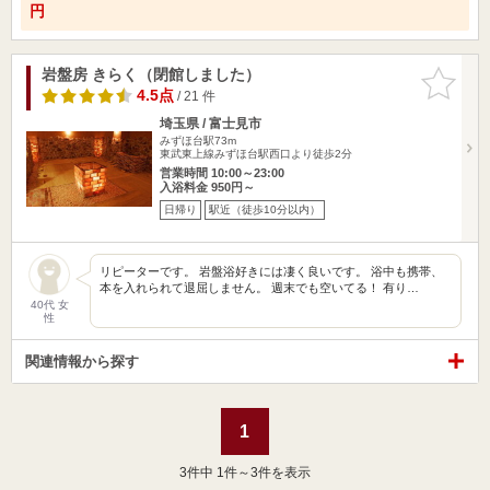
円
岩盤房 きらく（閉館しました）
お気に入
りに追加
4.5点
/ 21 件
埼玉県 / 富士見市
みずほ台駅73m
東武東上線みずほ台駅西口より徒歩2分
営業時間 10:00～23:00
入浴料金 950円～
日帰り
駅近（徒歩10分以内）
リピーターです。 岩盤浴好きには凄く良いです。 浴中も携帯、
本を入れられて退屈しません。 週末でも空いてる！ 有り…
40代 女
性
関連情報から探す
1
3
件中 1件～3件を表示