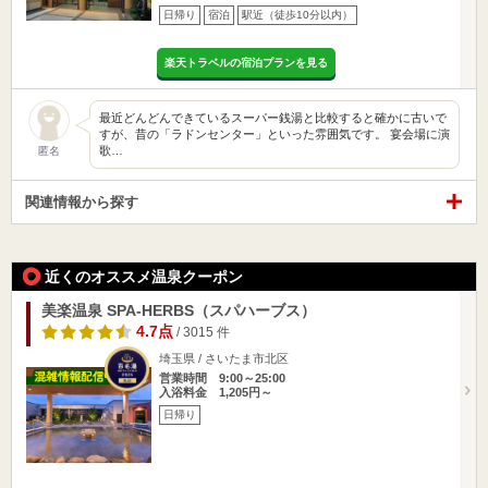
日帰り
宿泊
駅近（徒歩10分以内）
楽天トラベルの宿泊プランを見る
最近どんどんできているスーパー銭湯と比較すると確かに古いで
すが、昔の「ラドンセンター」といった雰囲気です。 宴会場に演
歌…
匿名
関連情報から探す
近くのオススメ温泉クーポン
美楽温泉 SPA-HERBS（スパハーブス）
4.7点
/ 3015 件
埼玉県 / さいたま市北区
営業時間 9:00～25:00
入浴料金 1,205円～
日帰り