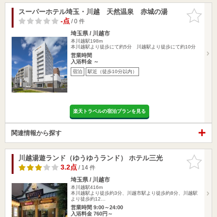
スーパーホテル埼玉・川越 天然温泉 赤城の湯
お気に入
りに追加
-点
/ 0 件
埼玉県 / 川越市
本川越駅198m
本川越駅より徒歩にて約5分 川越駅より徒歩にて約10分
営業時間
入浴料金 ～
宿泊
駅近（徒歩10分以内）
楽天トラベルの宿泊プランを見る
関連情報から探す
川越湯遊ランド（ゆうゆうランド） ホテル三光
お気に入
りに追加
3.2点
/ 14 件
埼玉県 / 川越市
本川越駅416m
本川越駅より徒歩約3分、川越市駅より徒歩約8分、川越駅
より徒歩約12…
営業時間 9:00～24:00
入浴料金 760円～