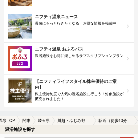
ニフティ温泉ニュース
温泉にもっと行きたくなる！お得な情報を掲載中
ニフティ温泉 おふろパス
温浴施設をお得に楽しめるサブスクリプションプラン
【ニフティライフスタイル株主優待のご案
内】
株主優待制度で人気の温浴施設に行こう！対象施設が
拡充されました！
温泉TOP
関東
埼玉県
川越・ふじみ野周辺
駅近（徒歩10分以内）の川越・ふじみ野周辺の温泉、日帰り温泉、スーパー銭湯おすすめ
温浴施設を探す