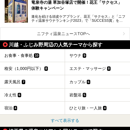
竜泉寺の湯 草加谷塚店で開催！花王「サクセス」
ーーー
体験キャンペーン
注目のボディウォッシュアイテム「８ｘ４ＭＥＮ 薬用ボデ
ィウォッシュ」と「ニフティ温泉年間ランキング2021」で
進化を続ける頭皮ケアブランド、花王「サクセス」と「ニフ
全国総合2位にランクインした人気温浴施設「竜泉寺の湯 草
ティ温泉サウナランキング2023」で「SUCCESS賞」を獲
加谷塚店」がコラボイベントを期間限定で開催中ということ
得した人気温浴施設「竜泉寺の湯 草加谷塚店」がコラボイ
で早速訪問！
ベントを開催。
気になるその内容をチェックしてきました！
ニフティ温泉ニュースTOPへ
早速訪問し、気になるその内容を取材してきました！
川越・ふじみ野周辺の人気テーマから探す
───
提供元：花王株式会社【PR】
この記事は花王株式会社商品のPRイベントレポート記事で
お食事・食事処
サウナ
10
9
す。
格安（1,000円以下）
エステ・マッサージ
8
8
露天風呂
カップル
7
6
冷え性
岩盤浴
6
5
宿泊
ひとり旅・一人旅
4
4
すべて表示する