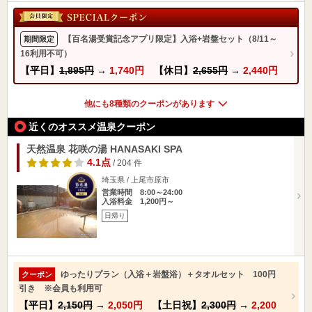
【百名湯受賞記念アプリ限定】入浴+岩盤セット（8/11～
期間限定
16利用不可）
【平日】
1,895円
→
1,740円
【休日】
2,655円
→
2,440円
他にも8種類のクーポンがあります
近くのオススメ温泉クーポン
天然温泉 花咲の湯 HANASAKI SPA
4.1点
/ 204 件
埼玉県 / 上尾市原市
営業時間 8:00～24:00
入浴料金 1,200円～
日帰り
ゆったりプラン（入浴＋岩盤浴）＋タオルセット 100円
クーポン
引き ※会員も利用可
【平日】
2,150円
→
2,050円
【土日祝】
2,300円
→
2,200