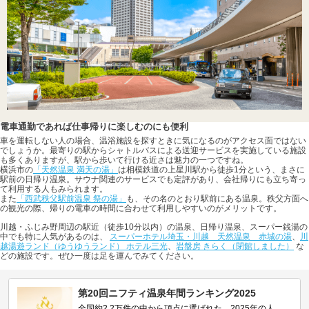
電車通勤であれば仕事帰りに楽しむのにも便利
車を運転しない人の場合、温浴施設を探すときに気になるのがアクセス面ではない
でしょうか。最寄りの駅からシャトルバスによる送迎サービスを実施している施設
も多くありますが、駅から歩いて行ける近さは魅力の一つですね。
横浜市の
「天然温泉 満天の湯」
は相模鉄道の上星川駅から徒歩1分という、まさに
駅前の日帰り温泉。サウナ関連のサービスでも定評があり、会社帰りにも立ち寄っ
て利用する人もみられます。
また
「西武秩父駅前温泉 祭の湯」
も、その名のとおり駅前にある温泉。秩父方面へ
の観光の際、帰りの電車の時間に合わせて利用しやすいのがメリットです。
川越・ふじみ野周辺の駅近（徒歩10分以内）の温泉、日帰り温泉、スーパー銭湯の
中でも特に人気があるのは、
スーパーホテル埼玉・川越 天然温泉 赤城の湯
、
川
越湯遊ランド（ゆうゆうランド） ホテル三光
、
岩盤房 きらく（閉館しました）
な
どの施設です。ぜひ一度は足を運んでみてください。
第20回ニフティ温泉年間ランキング2025
全国約2.2万件の中から頂点に選ばれた、2025年の人