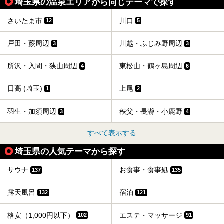
埼玉県の温泉エリアから同じテーマで探す
さいたま市
川口
12
5
戸田・蕨周辺
川越・ふじみ野周辺
3
3
所沢・入間・狭山周辺
東松山・鶴ヶ島周辺
4
6
日高 (埼玉)
上尾
1
2
羽生・加須周辺
秩父・長瀞・小鹿野
3
4
すべて表示する
埼玉県の人気テーマから探す
サウナ
お食事・食事処
137
135
露天風呂
宿泊
132
121
格安（1,000円以下）
エステ・マッサージ
102
91