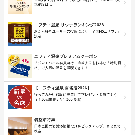
気施設は…
ニフティ温泉 サウナランキング2026
おふろ好きユーザーの投票により、全国No.1サウナが
決定！
ニフティ温泉プレミアムクーポン
ノジマモバイル会員向け 通常よりもお得な「特別価
格」で人気の温泉を満喫できる！
【ニフティ温泉 百名湯2026】
行ってみたい施設に投票してプレゼントを当てよう！
（全10回開催 / 合計260名様）
岩盤浴特集
日本全国の岩盤浴情報だけをピックアップ。まとめて
検索！