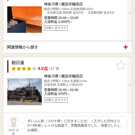
神奈川県 / 横浜市鶴見区
鶴見小野駅1.03km
京急鶴見駅192m
・京浜東北線 鶴見駅 徒歩5分 ・京急鶴見駅 徒歩3分
営業時間 10:00～23:00
入浴料金 3,500円～
日帰り
サウナ
関連情報から探す
朝日湯
お気に入
りに追加
4.0点
/ 17 件
神奈川県 / 横浜市鶴見区
鶴見小野駅1.13km
生麦駅110m
京急本線 生麦駅より徒歩3分
営業時間 15:00～22:00
入浴料金 570円～
日帰り
サウナ
ずいぶん前（コロナ前）に行きましたが、（入力した日付より
2〜3年前）レトロな銭湯で、雰囲気最高でした。清潔でしたし、
お値段…
40代 女
性