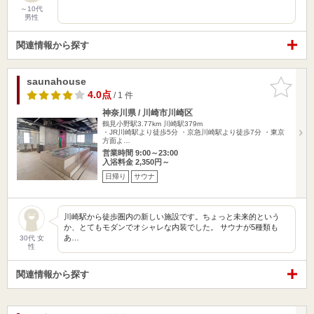
～10代
男性
関連情報から探す
saunahouse
お気に入
りに追加
4.0点
/ 1 件
神奈川県 / 川崎市川崎区
鶴見小野駅3.77km
川崎駅379m
・JR川崎駅より徒歩5分 ・京急川崎駅より徒歩7分 ・東京
方面よ…
営業時間 9:00～23:00
入浴料金 2,350円～
日帰り
サウナ
川崎駅から徒歩圏内の新しい施設です。ちょっと未来的という
か、とてもモダンでオシャレな内装でした。 サウナが5種類も
あ…
30代 女
性
関連情報から探す