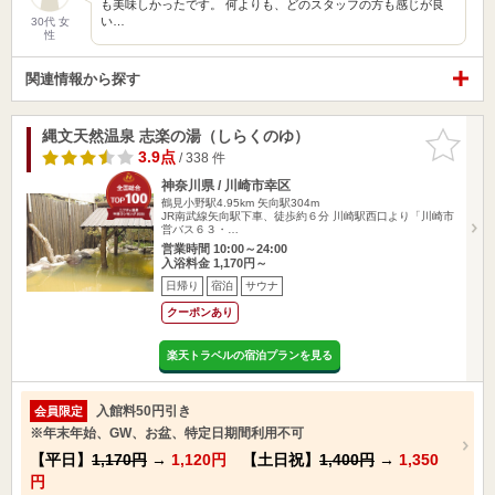
も美味しかったです。 何よりも、どのスタッフの方も感じが良
い…
30代 女
性
関連情報から探す
縄文天然温泉 志楽の湯（しらくのゆ）
お気に入
りに追加
3.9点
/ 338 件
神奈川県 / 川崎市幸区
鶴見小野駅4.95km
矢向駅304m
JR南武線矢向駅下車、徒歩約６分 川崎駅西口より「川崎市
営バス６３・…
営業時間 10:00～24:00
入浴料金 1,170円～
日帰り
宿泊
サウナ
クーポンあり
楽天トラベルの宿泊プランを見る
入館料50円引き
会員限定
※年末年始、GW、お盆、特定日期間利用不可
【平日】
1,170円
→
1,120円
【土日祝】
1,400円
→
1,350
円