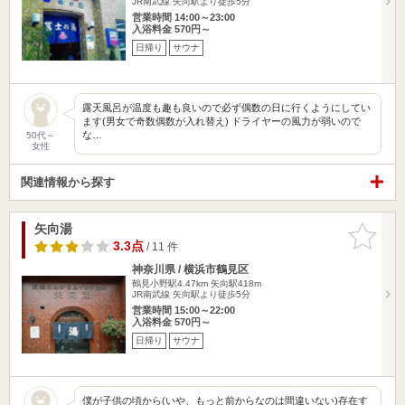
JR南武線 矢向駅より徒歩5分
営業時間 14:00～23:00
入浴料金 570円～
日帰り
サウナ
露天風呂が温度も趣も良いので必ず偶数の日に行くようにしてい
ます(男女で奇数偶数が入れ替え) ドライヤーの風力が弱いので
な…
50代～
女性
関連情報から探す
矢向湯
お気に入
りに追加
3.3点
/ 11 件
神奈川県 / 横浜市鶴見区
鶴見小野駅4.47km
矢向駅418m
JR南武線 矢向駅より徒歩5分
営業時間 15:00～22:00
入浴料金 570円～
日帰り
サウナ
僕が子供の頃から(いや、もっと前からなのは間違いない)存在す