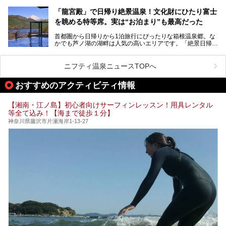
ノ湖畔 蛸川温泉 龍宮殿」「箱根湯の花プリンスホテル」
す。しかし、選択肢が多いからこそ「どの施設か迷ってしま
「箱根仙石原プリンスホテル」と4軒あり、今回ご紹介する
う」という人も多いはず。
「龍宮殿」で日帰り絶景温泉！文化財にひたり富士
「ザ・プリンス 箱根芦ノ湖」は、その中でもフラッグシッ
を眺める特等席。実は“お泊まり”も最高だった
プ（旗艦）に位置づけられる特別なホテルです。
そこで今回は、神奈川県内の人気施設26選を「安さ」「岩
盤浴・漫画の充実度」「景色の良さ」「高級感」「深夜営
首都圏から日帰りから1泊旅行にぴったりな箱根温泉郷。な
昭和の日本を代表する建築家の一人、村野藤吾が芦ノ湖の畔
業」「駅近」など、目的別に厳選して紹介します。
かでも芦ノ湖の湖畔は人気の高いエリアです。「絶景日帰り
に建てた桃源郷のようなホテルがここ。自家源泉の温泉や、
今の気分にぴったりの施設を見つけて、最高のリフレッシュ
温泉 龍宮殿本館」は、露天風呂から芦ノ湖と富士山の両方
こだわりぬいた食もあわせて、このホテルの魅力をレポート
時間を過ごす参考にしていただけますと幸いです。
が楽しめるまさに眺望自慢の日帰り温泉。
します。
ニフティ温泉ニュースTOPへ
そしてここは全24室の「箱根 芦ノ湖畔蛸川温泉 龍宮殿」と
───
して宿泊もできます。宿泊者は「龍宮殿本館」の営業時間に
提供元：株式会社西武・プリンスホテルズワールドワイド
おすすめのアクティビティ情報
加えて、朝6時からの宿泊者専用時間帯にも「龍宮殿本館」
【PR】
のお風呂が利用できます。
この記事はザ・プリンス 箱根芦ノ湖のPR記事です。
【湘南・江ノ島】初心者向けサーフィンレッスン！用具レンタル
今回は日帰り温泉としての「絶景日帰り温泉 龍宮殿本館
等全て込み！【海まで徒歩１分】
（以下、龍宮殿本館）」と、旅館としての「箱根 芦ノ湖畔
蛸川温泉 龍宮殿（以下、龍宮殿）」の両方の魅力をたっぷ
神奈川県藤沢市片瀬海岸1-13-27
りお伝えします！
ここは箱根神社、九頭龍神社、白龍神社、箱根元宮と箱根の
4つの神社に囲まれたパワースポットです。
───
提供元：株式会社西武・プリンスホテルズワールドワイド
【PR】
この記事は箱根 芦ノ湖畔蛸川温泉 龍宮殿のPR記事です。