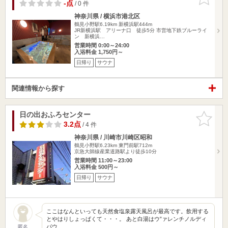
りに追加
-点
/ 0 件
神奈川県 / 横浜市港北区
鶴見小野駅6.19km
新横浜駅444m
JR新横浜駅 アリーナ口 徒歩5分 市営地下鉄ブルーライ
ン 新横浜…
営業時間 0:00～24:00
入浴料金 1,750円～
日帰り
サウナ
関連情報から探す
日の出おふろセンター
お気に入
りに追加
3.2点
/ 4 件
神奈川県 / 川崎市川崎区昭和
鶴見小野駅6.23km
東門前駅712m
京急大師線産業道路駅より徒歩10分
営業時間 11:00～23:00
入浴料金 500円～
日帰り
サウナ
ここはなんといっても天然食塩泉露天風呂が最高です。飲用する
とやはりしょっぱくて・・・。 あと白湯はウ”ァレンチノルディ
パウ…
匿名