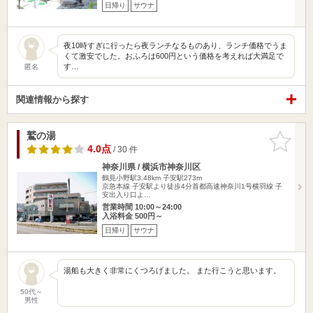
日帰り
サウナ
夜10時すぎに行ったら夜ランチなるものあり、ランチ価格でうま
くて激安でした。おふろは600円という価格を考えれば大満足で
す…
匿名
関連情報から探す
鷲の湯
お気に入
りに追加
4.0点
/ 30 件
神奈川県 / 横浜市神奈川区
鶴見小野駅3.48km
子安駅273m
京急本線 子安駅より徒歩4分首都高速神奈川1号横羽線 子
安出入り口よ…
営業時間 10:00～24:00
入浴料金 500円～
日帰り
サウナ
湯船も大きく非常にくつろげました。 また行こうと思います。
50代～
男性