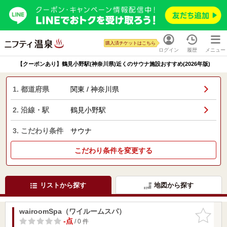
購入済チケットはこちら
ログイン
履歴
メニュー
【クーポンあり】鶴見小野駅(神奈川県)近くのサウナ施設おすすめ(2026年版)
1. 都道府県
関東 / 神奈川県
2. 沿線・駅
鶴見小野駅
3. こだわり条件
サウナ
こだわり条件を変更する
リストから探す
地図から探す
wairoomSpa（ワイルームスパ）
お気に入
りに追加
-点
/ 0 件