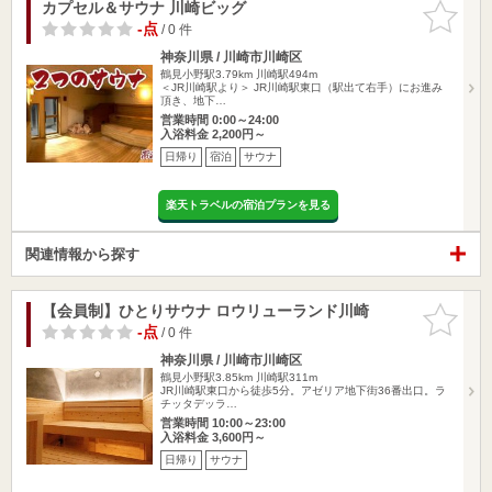
カプセル＆サウナ 川崎ビッグ
お気に入
りに追加
-点
/ 0 件
神奈川県 / 川崎市川崎区
鶴見小野駅3.79km
川崎駅494m
＜JR川崎駅より＞ JR川崎駅東口（駅出て右手）にお進み
頂き、地下…
営業時間 0:00～24:00
入浴料金 2,200円～
日帰り
宿泊
サウナ
楽天トラベルの宿泊プランを見る
関連情報から探す
【会員制】ひとりサウナ ロウリューランド川崎
お気に入
りに追加
-点
/ 0 件
神奈川県 / 川崎市川崎区
鶴見小野駅3.85km
川崎駅311m
JR川崎駅東口から徒歩5分。アゼリア地下街36番出口。ラ
チッタデッラ…
営業時間 10:00～23:00
入浴料金 3,600円～
日帰り
サウナ