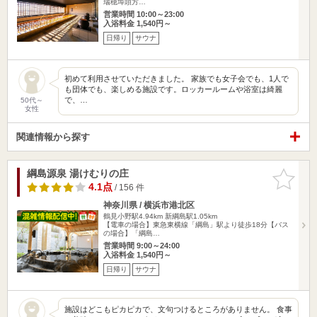
瑞穂埠頭方…
営業時間 10:00～23:00
入浴料金 1,540円～
日帰り
サウナ
初めて利用させていただきました。 家族でも女子会でも、1人で
も団体でも、楽しめる施設です。ロッカールームや浴室は綺麗
で、…
50代～
女性
関連情報から探す
綱島源泉 湯けむりの庄
お気に入
りに追加
4.1点
/ 156 件
神奈川県 / 横浜市港北区
鶴見小野駅4.94km
新綱島駅1.05km
【電車の場合】東急東横線「綱島」駅より徒歩18分【バス
の場合】「綱島…
営業時間 9:00～24:00
入浴料金 1,540円～
日帰り
サウナ
施設はどこもピカピカで、文句つけるところがありません。 食事