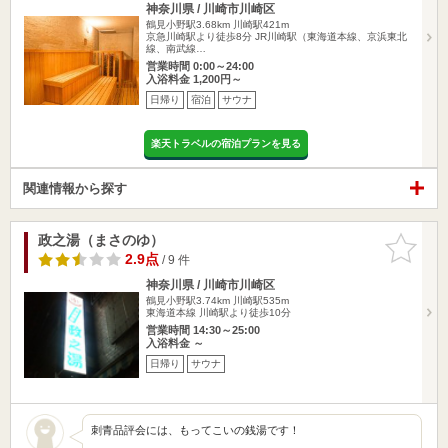
神奈川県 / 川崎市川崎区
鶴見小野駅3.68km
川崎駅421m
京急川崎駅より徒歩8分 JR川崎駅（東海道本線、京浜東北
線、南武線…
営業時間 0:00～24:00
入浴料金 1,200円～
日帰り
宿泊
サウナ
楽天トラベルの宿泊プランを見る
関連情報から探す
政之湯（まさのゆ）
お気に入
りに追加
2.9点
/ 9 件
神奈川県 / 川崎市川崎区
鶴見小野駅3.74km
川崎駅535m
東海道本線 川崎駅より徒歩10分
営業時間 14:30～25:00
入浴料金 ～
日帰り
サウナ
刺青品評会には、もってこいの銭湯です！