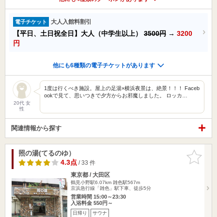
大人入館料割引
電子チケット
【平日、土日祝全日】大人（中学生以上）
3500円
→
3200
円
他にも6種類の電子チケットがあります
1度は行くべき施設。屋上の足湯×横浜夜景は、絶景！！！ Faceb
ookで見て、思いつきで夕方からお邪魔しました。 ロッカ…
20代 女
性
関連情報から探す
照の湯(てるのゆ）
お気に入
りに追加
4.3点
/ 33 件
東京都 / 大田区
鶴見小野駅6.07km
雑色駅567m
京浜急行線「雑色」駅下車、徒歩5分
営業時間 15:00～23:30
入浴料金 550円～
日帰り
サウナ