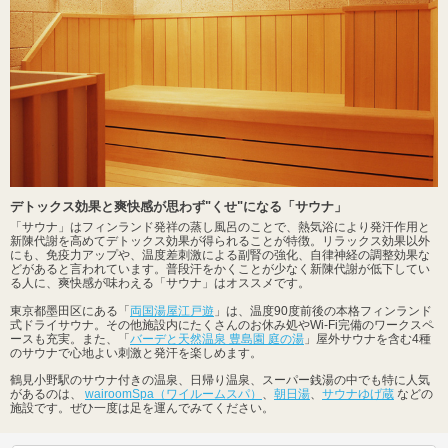
デトックス効果と爽快感が思わず"くせ"になる「サウナ」
「サウナ」はフィンランド発祥の蒸し風呂のことで、熱気浴により発汗作用と
新陳代謝を高めてデトックス効果が得られることが特徴。リラックス効果以外
にも、免疫力アップや、温度差刺激による副腎の強化、自律神経の調整効果な
どがあると言われています。普段汗をかくことが少なく新陳代謝が低下してい
る人に、爽快感が味わえる「サウナ」はオススメです。
東京都墨田区にある「
両国湯屋江戸遊
」は、温度90度前後の本格フィンランド
式ドライサウナ。その他施設内にたくさんのお休み処やWi-Fi完備のワークスペ
ースも充実。また、「
バーデと天然温泉 豊島園 庭の湯
」屋外サウナを含む4種
のサウナで心地よい刺激と発汗を楽しめます。
鶴見小野駅のサウナ付きの温泉、日帰り温泉、スーパー銭湯の中でも特に人気
があるのは、
wairoomSpa（ワイルームスパ）
、
朝日湯
、
サウナゆげ蔵
などの
施設です。ぜひ一度は足を運んでみてください。