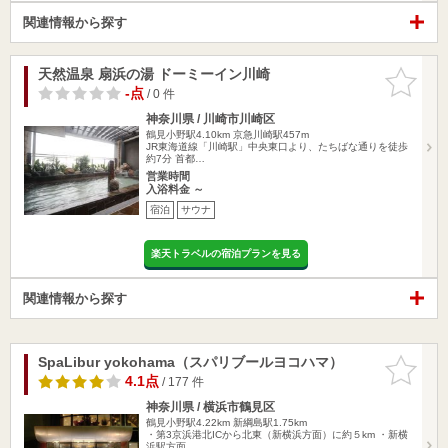
関連情報から探す
天然温泉 扇浜の湯 ドーミーイン川崎
お気に入
りに追加
-点
/ 0 件
神奈川県 / 川崎市川崎区
鶴見小野駅4.10km
京急川崎駅457m
JR東海道線「川崎駅」中央東口より、たちばな通りを徒歩
約7分 首都…
営業時間
入浴料金 ～
宿泊
サウナ
楽天トラベルの宿泊プランを見る
関連情報から探す
SpaLibur yokohama（スパリブールヨコハマ）
お気に入
りに追加
4.1点
/ 177 件
神奈川県 / 横浜市鶴見区
鶴見小野駅4.22km
新綱島駅1.75km
・第3京浜港北ICから北東（新横浜方面）に約５km ・新横
浜駅方面…