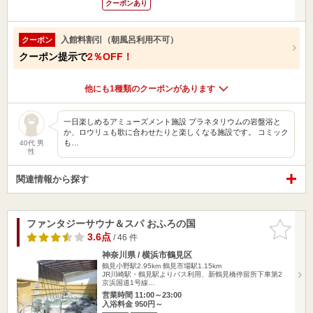
クーポンあり
入館料割引（朝風呂利用不可）
クーポン
クーポン提示で
2％OFF！
他にも1種類のクーポンがあります
一日楽しめるアミューズメント施設 プラネタリウムの岩盤浴と
か、ロウリュも歌に合わせたりと楽しくなる施設です。 コミック
も…
40代 男
性
関連情報から探す
ファンタジーサウナ＆スパ おふろの国
お気に入
りに追加
3.6点
/ 46 件
神奈川県 / 横浜市鶴見区
鶴見小野駅2.95km
鶴見市場駅1.15km
JR川崎駅・鶴見駅よりバス利用、新鶴見橋停留所下車第2
京浜国道1号線…
営業時間 11:00～23:00
入浴料金 950円～