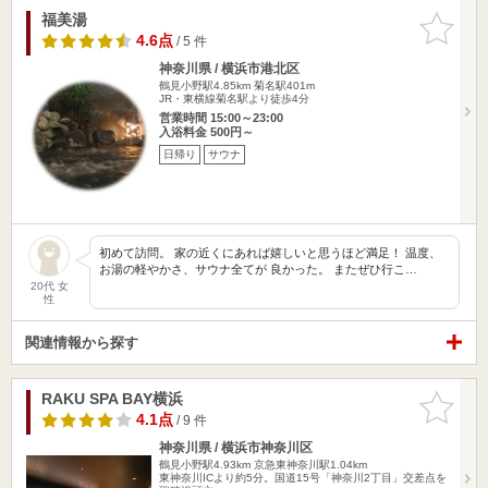
福美湯
お気に入
りに追加
4.6点
/ 5 件
神奈川県 / 横浜市港北区
鶴見小野駅4.85km
菊名駅401m
JR・東横線菊名駅より徒歩4分
営業時間 15:00～23:00
入浴料金 500円～
日帰り
サウナ
初めて訪問。 家の近くにあれば嬉しいと思うほど満足！ 温度、
お湯の軽やかさ、サウナ全てが 良かった。 またぜひ行こ…
20代 女
性
関連情報から探す
RAKU SPA BAY横浜
お気に入
りに追加
4.1点
/ 9 件
神奈川県 / 横浜市神奈川区
鶴見小野駅4.93km
京急東神奈川駅1.04km
東神奈川ICより約5分。国道15号「神奈川2丁目」交差点を