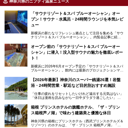
神奈川県のニフティ温泉ニュース
「サウナリゾート＆スパ ブルーオーシャン」オー
プン！サウナ・水風呂・24時間ラウンジを本気レビ
ュー
新横浜の新たなリフレッシュ拠点として注目を集める「サウ
ナリゾート＆スパ ブルーオーシャン」。内覧会記事に続
き、今回は実際に体験してみたリアルな様子をレポートしま
す。サウナや水風呂の気持ちよさはもちろん、リラックスス
オープン前の「サウナリゾート＆スパ ブルーオー
ペースの過ごしやすさまで徹底チェック。新横浜エリアで日
シャン」に潜入！没入型サウナの魅力を徹底レポー
常の疲れをリセットしたい人、ライブやスポーツ観戦遠征組
は必見です。
ト！
新横浜に2026年6月オープン予定の「サウナリゾート＆スパ
ブルーオーシャン」。館内には最新のプロジェクションマッ
ピングが多用され、まるで世界を旅しているかのような圧倒
的な“没入感（イマーシブ）”を体験できます。
【2026年最新】神奈川のスーパー銭湯26選！岩盤
浴・24時間営業・駅近など目的別おすすめ施設
「仕事の疲れをリセットしたいけれど遠出する元気はない」
今回は、そんな大注目の施設に一足先にお邪魔し、その全貌
「休日は漫画を読みながら一日中ダラダラ過ごしたい」
を見学させていただきました！
「子ども連れでも気兼ねなく、家事を忘れてリフレッシュし
たい」
サウナ室の中に咲き誇る桜、魚たちが泳ぐ水風呂、そしてバ
箱根 プリンスホテルの旗艦ホテル、「ザ・プリン
リのビーチを思わせる休憩スペース…。驚きの連続だった館
ス箱根芦ノ湖」で味わう建築美と優雅な休日
そんな「癒やされたい」という願いを叶えてくれるのが、神
内の様子をレポートします！
奈川県のスーパー銭湯。
神奈川県の箱根にプリンスホテル（西武プリンスホテルズ＆
神奈川県には、サウナや岩盤浴、一日中遊べるエンタメ施設
リゾーツ）のホテルは、「ザ・プリンス 箱根芦ノ湖」「芦
など、“非日常”を味わえるスーパー銭湯が数多く揃っていま