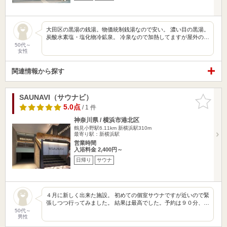
大田区の黒湯の銭湯。物価統制銭湯なので安い。 濃い目の黒湯。
炭酸水素塩・塩化物冷鉱泉。 冷泉なので加熱してますが屋外の…
50代～
女性
関連情報から探す
SAUNAVI（サウナビ）
お気に入
りに追加
5.0点
/ 1 件
神奈川県 / 横浜市港北区
鶴見小野駅6.11km
新横浜駅310m
最寄り駅：新横浜駅
営業時間
入浴料金 2,400円～
日帰り
サウナ
４月に新しく出来た施設。 初めての個室サウナですが近いので緊
張しつつ行ってみました。 結果は最高でした。予約は９０分、…
50代～
男性