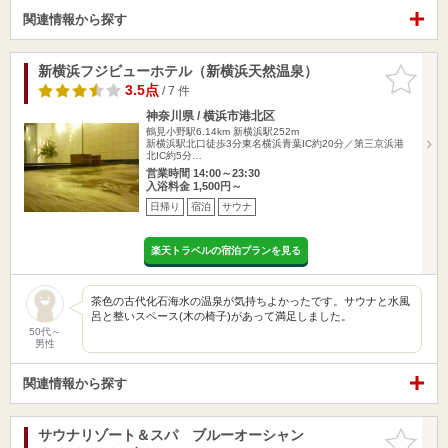
関連情報から探す
新横浜フジビューホテル（新横浜天然温泉）
お気に入
りに追加
3.5点
/ 7 件
神奈川県 / 横浜市港北区
鶴見小野駅6.14km
新横浜駅252m
新横浜駅北口徒歩3分東名横浜青葉IC約20分／第三京浜港
北IC約5分…
営業時間 14:00～23:30
入浴料金 1,500円～
日帰り
宿泊
サウナ
楽天トラベルの宿泊プランを見る
茶色の古代化石海水の温泉が気持ちよかったです。サウナと水風
呂と整いスペース(木の椅子)があって満足しました。
50代～
男性
関連情報から探す
サウナリゾート＆スパ ブルーオーシャン
お気に入