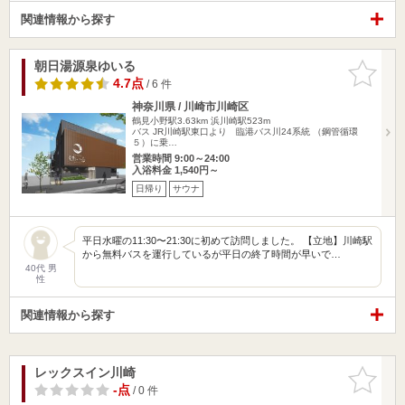
関連情報から探す
朝日湯源泉ゆいる
お気に入
りに追加
4.7点
/ 6 件
神奈川県 / 川崎市川崎区
鶴見小野駅3.63km
浜川崎駅523m
バス JR川崎駅東口より 臨港バス川24系統 （鋼管循環
５）に乗…
営業時間 9:00～24:00
入浴料金 1,540円～
日帰り
サウナ
平日水曜の11:30〜21:30に初めて訪問しました。 【立地】川崎駅
から無料バスを運行しているが平日の終了時間が早いで…
40代 男
性
関連情報から探す
レックスイン川崎
お気に入
りに追加
-点
/ 0 件