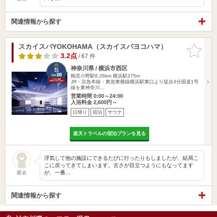
関連情報から探す
スカイスパYOKOHAMA（スカイスパヨコハマ）
お気に入
りに追加
3.2点
/ 67 件
神奈川県 / 横浜市西区
鶴見小野駅6.26km
横浜駅275m
JR・京急本線・東急東横線横浜駅東口より徒歩3分国道1号
線を東神奈川…
営業時間 0:00～24:00
入浴料金 2,600円～
日帰り
宿泊
サウナ
楽天トラベルの宿泊プランを見る
浮気して他の施設にできるたびに行ったりもしましたが、結局こ
こに戻ってきてしまいます。古さが目立つようにもなってます
が、一番…
匿名
関連情報から探す