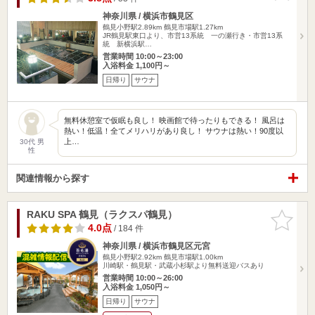
神奈川県 / 横浜市鶴見区
鶴見小野駅2.89km
鶴見市場駅1.27km
JR鶴見駅東口より、市営13系統 一の瀬行き・市営13系
統 新横浜駅…
営業時間 10:00～23:00
入浴料金 1,100円～
日帰り
サウナ
無料休憩室で仮眠も良し！ 映画館で待ったりもできる！ 風呂は
熱い！低温！全てメリハリがあり良し！ サウナは熱い！90度以
上…
30代 男
性
関連情報から探す
RAKU SPA 鶴見（ラクスパ鶴見）
お気に入
りに追加
4.0点
/ 184 件
神奈川県 / 横浜市鶴見区元宮
鶴見小野駅2.92km
鶴見市場駅1.00km
川崎駅・鶴見駅・武蔵小杉駅より無料送迎バスあり
営業時間 10:00～26:00
入浴料金 1,050円～
日帰り
サウナ