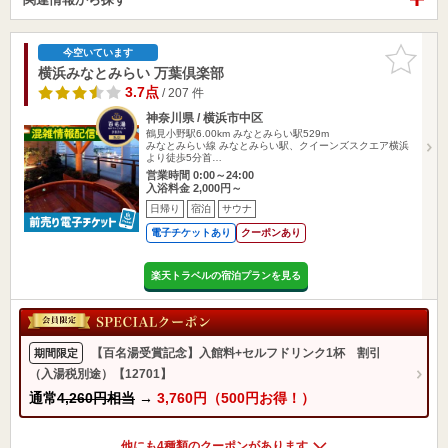
お気に入
今空いています
りに追加
横浜みなとみらい 万葉倶楽部
3.7点
/ 207 件
神奈川県 / 横浜市中区
鶴見小野駅6.00km
みなとみらい駅529m
みなとみらい線 みなとみらい駅、クイーンズスクエア横浜
より徒歩5分首…
営業時間 0:00～24:00
入浴料金 2,000円～
日帰り
宿泊
サウナ
電子チケットあり
クーポンあり
楽天トラベルの宿泊プランを見る
【百名湯受賞記念】入館料+セルフドリンク1杯 割引
期間限定
（入湯税別途）【12701】
通常
4,260円相当
→
3,760円（500円お得！）
他にも4種類のクーポンがあります