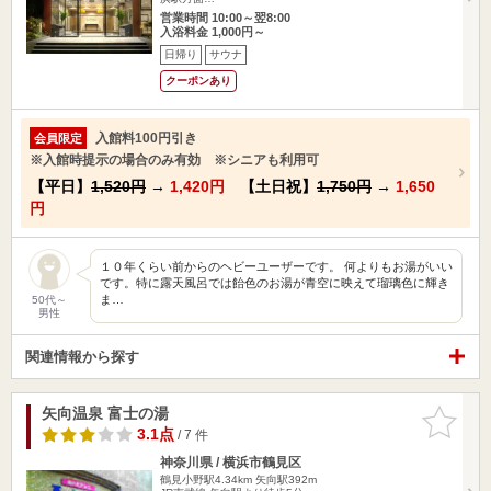
営業時間 10:00～翌8:00
入浴料金 1,000円～
日帰り
サウナ
クーポンあり
入館料100円引き
会員限定
※入館時提示の場合のみ有効 ※シニアも利用可
【平日】
1,520円
→
1,420円
【土日祝】
1,750円
→
1,650
円
１０年くらい前からのヘビーユーザーです。 何よりもお湯がいい
です。特に露天風呂では飴色のお湯が青空に映えて瑠璃色に輝き
ま…
50代～
男性
関連情報から探す
矢向温泉 富士の湯
お気に入
りに追加
3.1点
/ 7 件
神奈川県 / 横浜市鶴見区
鶴見小野駅4.34km
矢向駅392m