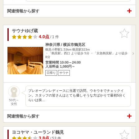
関連情報から探す
サウナゆげ蔵
お気に入
りに追加
4.0点
/ 1 件
神奈川県 / 横浜市鶴見区
鶴見小野駅1.53km
鶴見駅323m
・「鶴見駅」西口 より徒歩 5分 ・「京急鶴見駅」より徒歩
8分
営業時間 10:00～24:00
入浴料金 1,080円～
日帰り
サウナ
プレオープンレディースに当選で訪問。ウキウキでチェックイ
ン。スタッフの皆さんはとても優しそうな方ばかりで最初5分く
らいは挨…
50代～
女性
関連情報から探す
ヨコヤマ・ユーランド鶴見
お気に入
りに追加
3.8点
/ 53 件