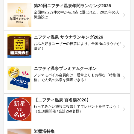
第20回ニフティ温泉年間ランキング2025
全国約2.2万件の中から頂点に選ばれた、2025年の人
気施設は…
ニフティ温泉 サウナランキング2026
おふろ好きユーザーの投票により、全国No.1サウナが
決定！
ニフティ温泉プレミアムクーポン
ノジマモバイル会員向け 通常よりもお得な「特別価
格」で人気の温泉を満喫できる！
【ニフティ温泉 百名湯2026】
行ってみたい施設に投票してプレゼントを当てよう！
（全10回開催 / 合計260名様）
岩盤浴特集