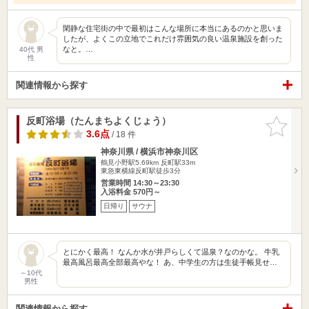
閑静な住宅街の中で最初はこんな場所に本当にあるのかと思いま
したが、よくこの立地でこれだけ雰囲気の良い温泉施設を創った
なと。…
40代 男
性
関連情報から探す
反町浴場（たんまちよくじょう）
お気に入
りに追加
3.6点
/ 18 件
神奈川県 / 横浜市神奈川区
鶴見小野駅5.69km
反町駅33m
東急東横線反町駅徒歩3分
営業時間 14:30～23:30
入浴料金 570円～
日帰り
サウナ
とにかく最高！ なんか水が井戸らしくて温泉？なのかな。 牛乳
最高風呂最高全部最高やな！ あ、中学生の方は生徒手帳見せ…
～10代
男性
関連情報から探す