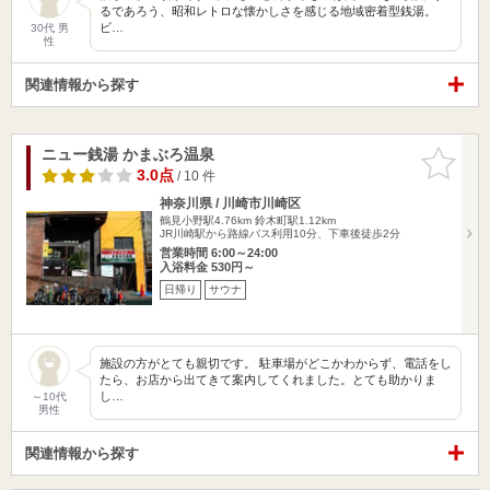
るであろう、昭和レトロな懐かしさを感じる地域密着型銭湯。
ビ…
30代 男
性
関連情報から探す
ニュー銭湯 かまぶろ温泉
お気に入
りに追加
3.0点
/ 10 件
神奈川県 / 川崎市川崎区
鶴見小野駅4.76km
鈴木町駅1.12km
JR川崎駅から路線バス利用10分、下車後徒歩2分
営業時間 6:00～24:00
入浴料金 530円～
日帰り
サウナ
施設の方がとても親切です。 駐車場がどこかわからず、電話をし
たら、お店から出てきて案内してくれました。とても助かりま
し…
～10代
男性
関連情報から探す