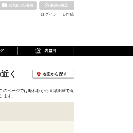
お気に入りの温泉
最近の履歴
ログイン
ID作成
グ
岩盤浴
)近く
地図から探す
このページでは昭和駅から直線距離で近
します。