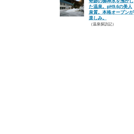
奇跡の御神水を沸かし
た温泉。pH9.6の美人
泉質。本格オープンが
楽しみ。
（温泉探訪記）