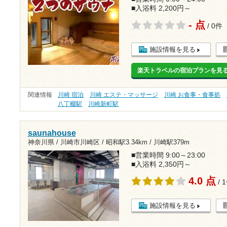
■入浴料 2,200円～
- 点
/ 0件
施設情報を見る
楽天トラベルの宿泊プランを見
関連情報
川崎 宿泊
川崎 エステ・マッサージ
川崎 お食事・食事処
八丁畷駅
川崎新町駅
saunahouse
神奈川県 / 川崎市川崎区 /
昭和駅3.34km
/
川崎駅379m
■営業時間 9:00～23:00
■入浴料 2,350円～
4.0 点
/ 
施設情報を見る