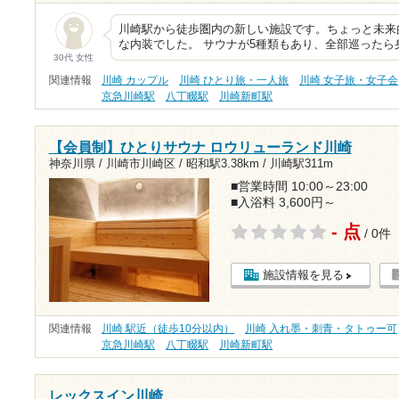
川崎駅から徒歩圏内の新しい施設です。ちょっと未来
な内装でした。 サウナが5種類もあり、全部巡った
30代 女性
関連情報
川崎 カップル
川崎 ひとり旅・一人旅
川崎 女子旅・女子会
京急川崎駅
八丁畷駅
川崎新町駅
【会員制】ひとりサウナ ロウリューランド川崎
神奈川県 / 川崎市川崎区 /
昭和駅3.38km
/
川崎駅311m
■営業時間 10:00～23:00
■入浴料 3,600円～
- 点
/ 0件
施設情報を見る
関連情報
川崎 駅近（徒歩10分以内）
川崎 入れ墨・刺青・タトゥー可
京急川崎駅
八丁畷駅
川崎新町駅
レックスイン川崎