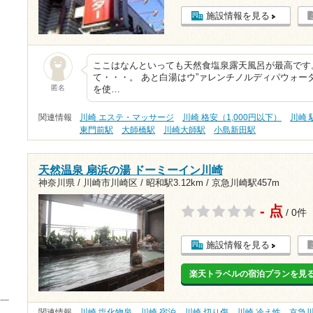
施設情報を見る
ここはなんといっても天然食塩泉露天風呂が最高です
て・・・。 あと白湯はウ”ァレンチノルディパウォー
匿名
を使…
関連情報
川崎 エステ・マッサージ
川崎 格安（1,000円以下）
川崎 
東門前駅
大師橋駅
川崎大師駅
小島新田駅
天然温泉 扇浜の湯 ドーミーイン川崎
神奈川県 / 川崎市川崎区 /
昭和駅3.12km
/
京急川崎駅457m
- 点
/ 0件
施設情報を見る
楽天トラベルの宿泊プランを見
関連情報
川崎 塩化物泉
川崎 宿泊
川崎 切り傷
川崎 冷え性
京急