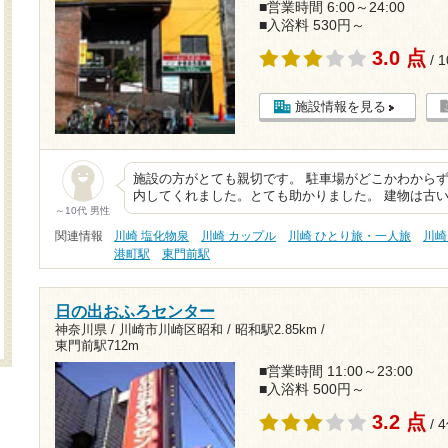
■営業時間 6:00～24:00
■入浴料 530円～
3.0 点
/ 
施設情報を見る
施設の方がとても親切です。 駐車場がどこかわから
内してくれました。とても助かりました。 建物は古
～10代 男性
関連情報
川崎 塩化物泉
川崎 カップル
川崎 ひとり旅・一人旅
川崎
港町駅
東門前駅
日の出おふろセンター
神奈川県 / 川崎市川崎区昭和 /
昭和駅2.85km
/
東門前駅712m
■営業時間 11:00～23:00
■入浴料 500円～
3.2 点
/ 