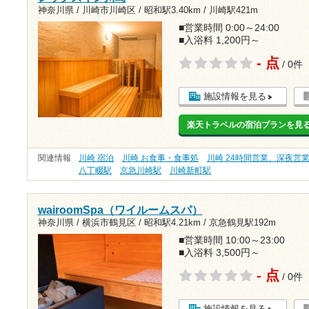
神奈川県 / 川崎市川崎区 /
昭和駅3.40km
/
川崎駅421m
■営業時間 0:00～24:00
■入浴料 1,200円～
- 点
/ 0件
施設情報を見る
楽天トラベルの宿泊プランを見
関連情報
川崎 宿泊
川崎 お食事・食事処
川崎 24時間営業、深夜営
八丁畷駅
京急川崎駅
川崎新町駅
wairoomSpa（ワイルームスパ）
神奈川県 / 横浜市鶴見区 /
昭和駅4.21km
/
京急鶴見駅192m
■営業時間 10:00～23:00
■入浴料 3,500円～
- 点
/ 0件
施設情報を見る