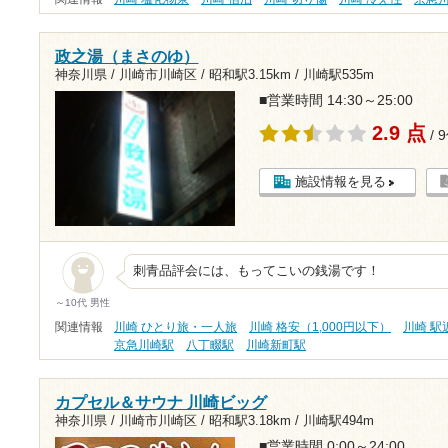
政之湯（まさのゆ）
神奈川県 / 川崎市川崎区 /
昭和駅3.15km
/
川崎駅535m
■営業時間 14:30～25:00
2.9 点
/ 
施設情報を見る
刺青品評会には、もってこいの銭湯です！
～10代 男性
関連情報
川崎 ひとり旅・一人旅
川崎 格安（1,000円以下）
川崎 駅
京急川崎駅
八丁畷駅
川崎新町駅
カプセル＆サウナ 川崎ビッグ
神奈川県 / 川崎市川崎区 /
昭和駅3.18km
/
川崎駅494m
■営業時間 0:00～24:00