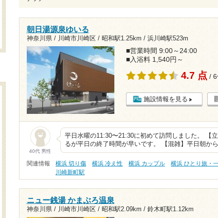
朝日湯源泉ゆいる
神奈川県 / 川崎市川崎区 /
昭和駅1.25km
/
浜川崎駅523m
■営業時間 9:00～24:00
■入浴料 1,540円～
4.7 点
/ 
施設情報を見る
平日水曜の11:30〜21:30に初めて訪問しました。
るが平日の終了時間が早いです。 【混雑】平日朝か
40代 男性
関連情報
横浜 切り傷
横浜 冷え性
横浜 カップル
横浜 ひとり旅・
川崎新町駅
ニュー銭湯 かまぶろ温泉
神奈川県 / 川崎市川崎区 /
昭和駅2.09km
/
鈴木町駅1.12km