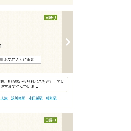
日帰り
>
6件
お気に入りに追加
 【立地】川崎駅から無料バスを運行してい
ら夕方まで混んでいま…
一人旅
浜川崎駅
小田栄駅
昭和駅
日帰り