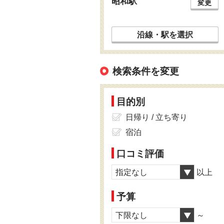
昭和駅
変更
沿線・駅を選択
検索条件を変更
目的別
日帰り / 立ち寄り
宿泊
口コミ評価
指定なし
以上
予算
下限なし
～