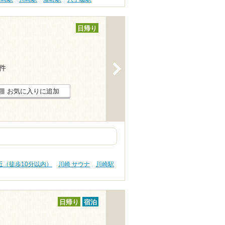
日帰り
>
9件
お気に入りに追加
近（徒歩10分以内）
川崎 サウナ
川崎駅
日帰り
宿泊