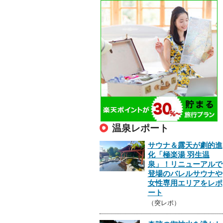
温泉レポート
サウナ＆露天が劇的進
化「極楽湯 羽生温
泉」！リニューアルで
登場のバレルサウナや
女性専用エリアをレポ
ート
（突レポ）