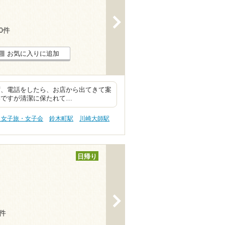
>
10件
お気に入りに追加
ず、電話をしたら、お店から出てきて案
いですが清潔に保たれて…
 女子旅・女子会
鈴木町駅
川崎大師駅
日帰り
>
4件