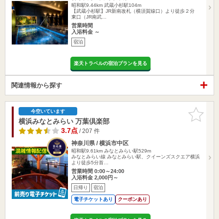
昭和駅9.44km
武蔵小杉駅104m
【武蔵小杉駅】JR新南改札（横須賀線口）より徒歩２分
東口（JR南武…
営業時間
入浴料金 ～
宿泊
楽天トラベルの宿泊プランを見る
関連情報から探す
お気に入
今空いています
りに追加
横浜みなとみらい 万葉倶楽部
3.7点
/ 207 件
神奈川県 / 横浜市中区
昭和駅9.61km
みなとみらい駅529m
みなとみらい線 みなとみらい駅、クイーンズスクエア横浜
より徒歩5分首…
営業時間 0:00～24:00
入浴料金 2,000円～
日帰り
宿泊
電子チケットあり
クーポンあり