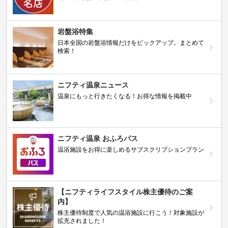
岩盤浴特集
日本全国の岩盤浴情報だけをピックアップ。まとめて
検索！
ニフティ温泉ニュース
温泉にもっと行きたくなる！お得な情報を掲載中
ニフティ温泉 おふろパス
温浴施設をお得に楽しめるサブスクリプションプラン
【ニフティライフスタイル株主優待のご案
内】
株主優待制度で人気の温浴施設に行こう！対象施設が
拡充されました！