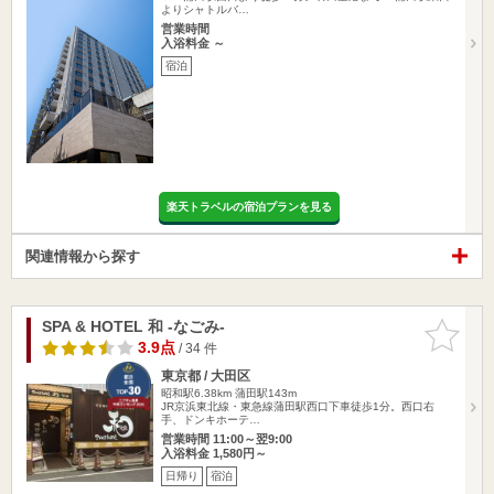
よりシャトルバ…
営業時間
入浴料金 ～
宿泊
楽天トラベルの宿泊プランを見る
関連情報から探す
SPA & HOTEL 和 -なごみ-
お気に入
りに追加
3.9点
/ 34 件
東京都 / 大田区
昭和駅6.38km
蒲田駅143m
JR京浜東北線・東急線蒲田駅西口下車徒歩1分。西口右
手、ドンキホーテ…
営業時間 11:00～翌9:00
入浴料金 1,580円～
日帰り
宿泊