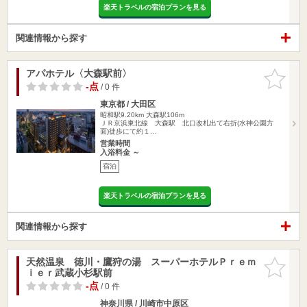
楽天トラベルの宿泊プランを見る
関連情報から探す
アパホテル〈大森駅前〉
お気に入
りに追加
-点
/ 0 件
東京都 / 大田区
昭和駅9.20km
大森駅106m
ＪＲ京浜東北線 大森駅 北口改札出て右折(水神公園方
面)徒歩にて約１…
営業時間
入浴料金 ～
宿泊
楽天トラベルの宿泊プランを見る
関連情報から探す
天然温泉 徳川・鷹狩の湯 スーパーホテルＰｒｅｍ
お気に入
ｉｅｒ武蔵小杉駅前
りに追加
-点
/ 0 件
神奈川県 / 川崎市中原区