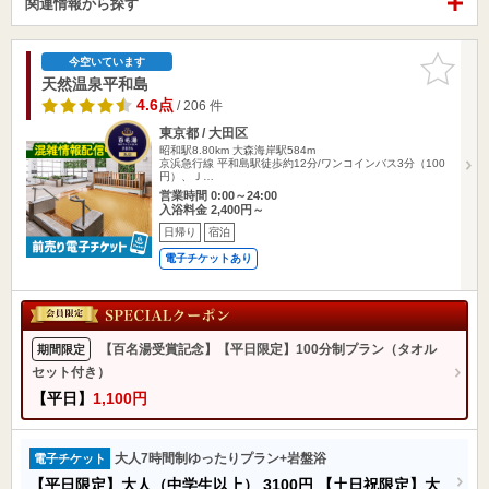
関連情報から探す
お気に入
今空いています
りに追加
天然温泉平和島
4.6点
/ 206 件
東京都 / 大田区
昭和駅8.80km
大森海岸駅584m
京浜急行線 平和島駅徒歩約12分/ワンコインバス3分（100
円）、Ｊ…
営業時間 0:00～24:00
入浴料金 2,400円～
日帰り
宿泊
電子チケットあり
【百名湯受賞記念】【平日限定】100分制プラン（タオル
期間限定
セット付き）
【平日】
1,100円
大人7時間制ゆったりプラン+岩盤浴
電子チケット
【平日限定】大人（中学生以上）
3100円
【土日祝限定】大