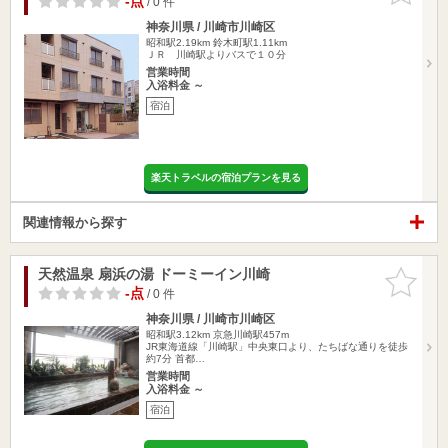
-点
/ 0 件
神奈川県 / 川崎市川崎区
昭和駅2.19km
鈴木町駅1.11km
ＪＲ 川崎駅よりバスで１０分
営業時間
入浴料金 ～
宿泊
楽天トラベルの宿泊プランを見る
関連情報から探す
天然温泉 扇浜の湯 ドーミーイン川崎
お気に入
りに追加
-点
/ 0 件
神奈川県 / 川崎市川崎区
昭和駅3.12km
京急川崎駅457m
JR東海道線「川崎駅」中央東口より、たちばな通りを徒歩
約7分 首都…
営業時間
入浴料金 ～
宿泊