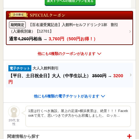
楽天トラベルの宿泊プランを見る
【百名湯受賞記念】入館料+セルフドリンク1杯 割引
期間限定
（入湯税別途）【12701】
通常
4,260円相当
→
3,760円（500円お得！）
他にも4種類のクーポンがあります
大人入館料割引
電子チケット
【平日、土日祝全日】大人（中学生以上）
3500円
→
3200
円
他にも6種類の電子チケットがあります
1度は行くべき施設。屋上の足湯×横浜夜景は、絶景！！！ Faceb
ookで見て、思いつきで夕方からお邪魔しました。 ロッカ…
20代 女
性
関連情報から探す