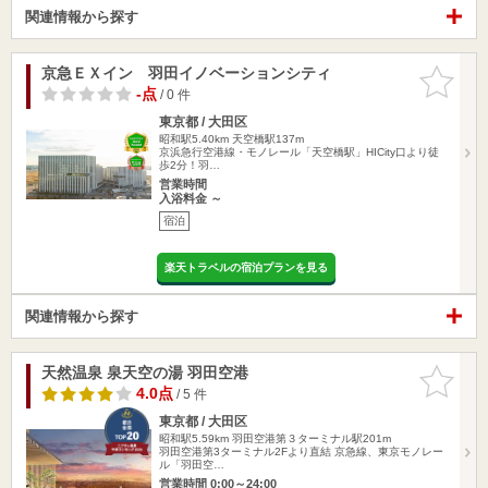
関連情報から探す
京急ＥＸイン 羽田イノベーションシティ
お気に入
りに追加
-点
/ 0 件
東京都 / 大田区
昭和駅5.40km
天空橋駅137m
京浜急行空港線・モノレール「天空橋駅」HICity口より徒
歩2分！羽…
営業時間
入浴料金 ～
宿泊
楽天トラベルの宿泊プランを見る
関連情報から探す
天然温泉 泉天空の湯 羽田空港
お気に入
りに追加
4.0点
/ 5 件
東京都 / 大田区
昭和駅5.59km
羽田空港第３ターミナル駅201m
羽田空港第3ターミナル2Fより直結 京急線、東京モノレー
ル「羽田空…
営業時間 0:00～24:00