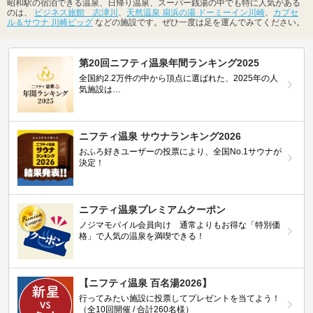
昭和駅の宿泊できる温泉、日帰り温泉、スーパー銭湯の中でも特に人気がある
のは、
ビジネス旅館 志津川
、
天然温泉 扇浜の湯 ドーミーイン川崎
、
カプセ
ル＆サウナ 川崎ビッグ
などの施設です。ぜひ一度は足を運んでみてください。
第20回ニフティ温泉年間ランキング2025
全国約2.2万件の中から頂点に選ばれた、2025年の人
気施設は…
ニフティ温泉 サウナランキング2026
おふろ好きユーザーの投票により、全国No.1サウナが
決定！
ニフティ温泉プレミアムクーポン
ノジマモバイル会員向け 通常よりもお得な「特別価
格」で人気の温泉を満喫できる！
【ニフティ温泉 百名湯2026】
行ってみたい施設に投票してプレゼントを当てよう！
（全10回開催 / 合計260名様）