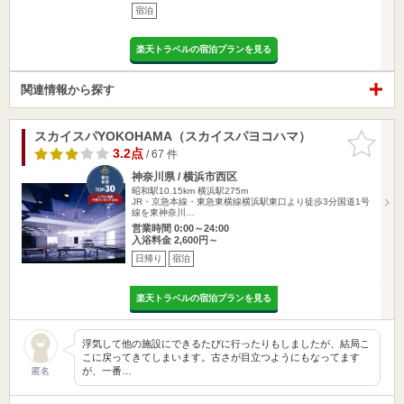
宿泊
楽天トラベルの宿泊プランを見る
関連情報から探す
スカイスパYOKOHAMA（スカイスパヨコハマ）
お気に入
りに追加
3.2点
/ 67 件
神奈川県 / 横浜市西区
昭和駅10.15km
横浜駅275m
JR・京急本線・東急東横線横浜駅東口より徒歩3分国道1号
線を東神奈川…
営業時間 0:00～24:00
入浴料金 2,600円～
日帰り
宿泊
楽天トラベルの宿泊プランを見る
浮気して他の施設にできるたびに行ったりもしましたが、結局こ
こに戻ってきてしまいます。古さが目立つようにもなってます
が、一番…
匿名