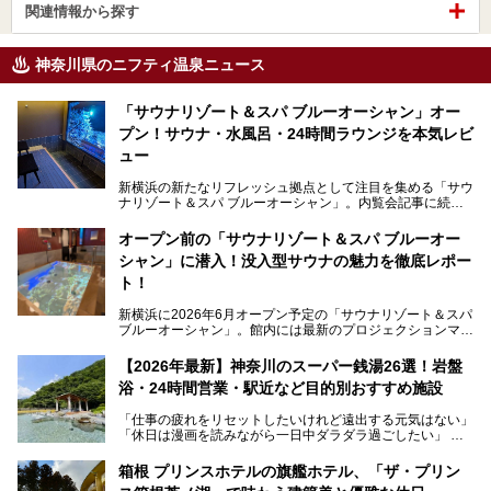
関連情報から探す
神奈川県のニフティ温泉ニュース
「サウナリゾート＆スパ ブルーオーシャン」オー
プン！サウナ・水風呂・24時間ラウンジを本気レビ
ュー
新横浜の新たなリフレッシュ拠点として注目を集める「サウ
ナリゾート＆スパ ブルーオーシャン」。内覧会記事に続
き、今回は実際に体験してみたリアルな様子をレポートしま
す。サウナや水風呂の気持ちよさはもちろん、リラックスス
オープン前の「サウナリゾート＆スパ ブルーオー
ペースの過ごしやすさまで徹底チェック。新横浜エリアで日
シャン」に潜入！没入型サウナの魅力を徹底レポー
常の疲れをリセットしたい人、ライブやスポーツ観戦遠征組
は必見です。
ト！
新横浜に2026年6月オープン予定の「サウナリゾート＆スパ
ブルーオーシャン」。館内には最新のプロジェクションマッ
ピングが多用され、まるで世界を旅しているかのような圧倒
的な“没入感（イマーシブ）”を体験できます。
【2026年最新】神奈川のスーパー銭湯26選！岩盤
浴・24時間営業・駅近など目的別おすすめ施設
「仕事の疲れをリセットしたいけれど遠出する元気はない」
今回は、そんな大注目の施設に一足先にお邪魔し、その全貌
「休日は漫画を読みながら一日中ダラダラ過ごしたい」
を見学させていただきました！
「子ども連れでも気兼ねなく、家事を忘れてリフレッシュし
たい」
サウナ室の中に咲き誇る桜、魚たちが泳ぐ水風呂、そしてバ
箱根 プリンスホテルの旗艦ホテル、「ザ・プリン
リのビーチを思わせる休憩スペース…。驚きの連続だった館