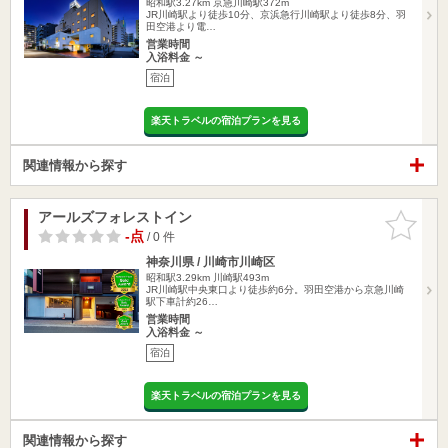
昭和駅3.27km
京急川崎駅372m
JR川崎駅より徒歩10分、京浜急行川崎駅より徒歩8分、羽
田空港より電…
営業時間
入浴料金 ～
宿泊
楽天トラベルの宿泊プランを見る
関連情報から探す
アールズフォレストイン
お気に入
りに追加
-点
/ 0 件
神奈川県 / 川崎市川崎区
昭和駅3.29km
川崎駅493m
JR川崎駅中央東口より徒歩約6分。羽田空港から京急川崎
駅下車計約26…
営業時間
入浴料金 ～
宿泊
楽天トラベルの宿泊プランを見る
関連情報から探す