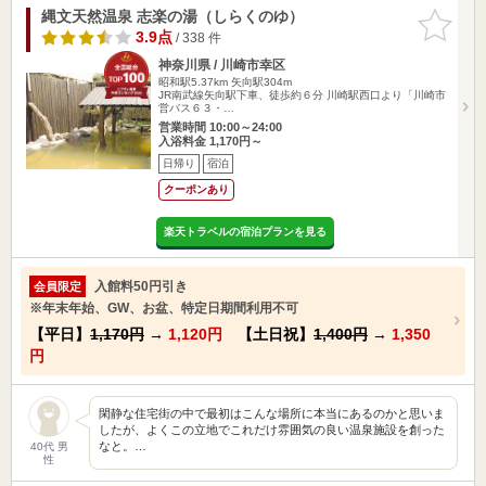
縄文天然温泉 志楽の湯（しらくのゆ）
お気に入
りに追加
3.9点
/ 338 件
神奈川県 / 川崎市幸区
昭和駅5.37km
矢向駅304m
JR南武線矢向駅下車、徒歩約６分 川崎駅西口より「川崎市
営バス６３・…
営業時間 10:00～24:00
入浴料金 1,170円～
日帰り
宿泊
クーポンあり
楽天トラベルの宿泊プランを見る
入館料50円引き
会員限定
※年末年始、GW、お盆、特定日期間利用不可
【平日】
1,170円
→
1,120円
【土日祝】
1,400円
→
1,350
円
閑静な住宅街の中で最初はこんな場所に本当にあるのかと思いま
したが、よくこの立地でこれだけ雰囲気の良い温泉施設を創った
なと。…
40代 男
性