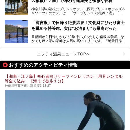
ス箱根芦ノ湖」で味わう建築美と優雅な休日
そんな「癒やされたい」という願いを叶えてくれるのが、神
内の様子をレポートします！
奈川県のスーパー銭湯。
神奈川県の箱根にプリンスホテル（西武プリンスホテルズ＆
神奈川県には、サウナや岩盤浴、一日中遊べるエンタメ施設
リゾーツ）のホテルは、「ザ・プリンス 箱根芦ノ湖」「芦
など、“非日常”を味わえるスーパー銭湯が数多く揃っていま
ノ湖畔 蛸川温泉 龍宮殿」「箱根湯の花プリンスホテル」
す。しかし、選択肢が多いからこそ「どの施設か迷ってしま
「箱根仙石原プリンスホテル」と4軒あり、今回ご紹介する
う」という人も多いはず。
「龍宮殿」で日帰り絶景温泉！文化財にひたり富士
「ザ・プリンス 箱根芦ノ湖」は、その中でもフラッグシッ
を眺める特等席。実は“お泊まり”も最高だった
プ（旗艦）に位置づけられる特別なホテルです。
そこで今回は、神奈川県内の人気施設26選を「安さ」「岩
盤浴・漫画の充実度」「景色の良さ」「高級感」「深夜営
首都圏から日帰りから1泊旅行にぴったりな箱根温泉郷。な
昭和の日本を代表する建築家の一人、村野藤吾が芦ノ湖の畔
業」「駅近」など、目的別に厳選して紹介します。
かでも芦ノ湖の湖畔は人気の高いエリアです。「絶景日帰り
に建てた桃源郷のようなホテルがここ。自家源泉の温泉や、
今の気分にぴったりの施設を見つけて、最高のリフレッシュ
温泉 龍宮殿本館」は、露天風呂から芦ノ湖と富士山の両方
こだわりぬいた食もあわせて、このホテルの魅力をレポート
時間を過ごす参考にしていただけますと幸いです。
が楽しめるまさに眺望自慢の日帰り温泉。
します。
ニフティ温泉ニュースTOPへ
そしてここは全24室の「箱根 芦ノ湖畔蛸川温泉 龍宮殿」と
───
して宿泊もできます。宿泊者は「龍宮殿本館」の営業時間に
提供元：株式会社西武・プリンスホテルズワールドワイド
おすすめのアクティビティ情報
加えて、朝6時からの宿泊者専用時間帯にも「龍宮殿本館」
【PR】
のお風呂が利用できます。
この記事はザ・プリンス 箱根芦ノ湖のPR記事です。
【湘南・江ノ島】初心者向けサーフィンレッスン！用具レンタル
今回は日帰り温泉としての「絶景日帰り温泉 龍宮殿本館
等全て込み！【海まで徒歩１分】
（以下、龍宮殿本館）」と、旅館としての「箱根 芦ノ湖畔
蛸川温泉 龍宮殿（以下、龍宮殿）」の両方の魅力をたっぷ
神奈川県藤沢市片瀬海岸1-13-27
りお伝えします！
ここは箱根神社、九頭龍神社、白龍神社、箱根元宮と箱根の
4つの神社に囲まれたパワースポットです。
───
提供元：株式会社西武・プリンスホテルズワールドワイド
【PR】
この記事は箱根 芦ノ湖畔蛸川温泉 龍宮殿のPR記事です。