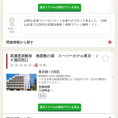
楽天トラベルの宿泊プランを見る
LINEお友達でクーポンゲット出来たので行って来ました。 LINE
お友達で1100円の岩盤浴無料！有料ラウンジ無料！ドリ…
50代～
女性
関連情報から探す
高濃度炭酸泉 梅屋敷の湯 スーパーホテル東京・Ｊ
お気に入
Ｒ蒲田西口
りに追加
-点
/ 0 件
東京都 / 大田区
昭和駅6.50km
蒲田駅296m
ＪＲ京浜東北線蒲田駅西口より徒歩約３分！品川や横浜か
らも好アクセス！…
営業時間
入浴料金 ～
宿泊
楽天トラベルの宿泊プランを見る