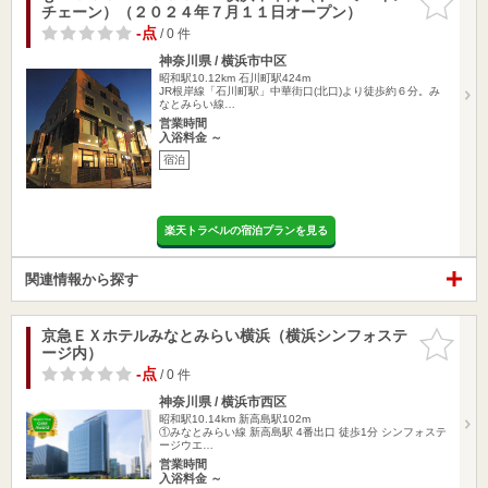
チェーン）（２０２４年７月１１日オープン）
りに追加
-点
/ 0 件
神奈川県 / 横浜市中区
昭和駅10.12km
石川町駅424m
JR根岸線「石川町駅」中華街口(北口)より徒歩約６分。み
なとみらい線…
営業時間
入浴料金 ～
宿泊
楽天トラベルの宿泊プランを見る
関連情報から探す
京急ＥＸホテルみなとみらい横浜（横浜シンフォステ
お気に入
ージ内）
りに追加
-点
/ 0 件
神奈川県 / 横浜市西区
昭和駅10.14km
新高島駅102m
①みなとみらい線 新高島駅 4番出口 徒歩1分 シンフォステ
ージウエ…
営業時間
入浴料金 ～