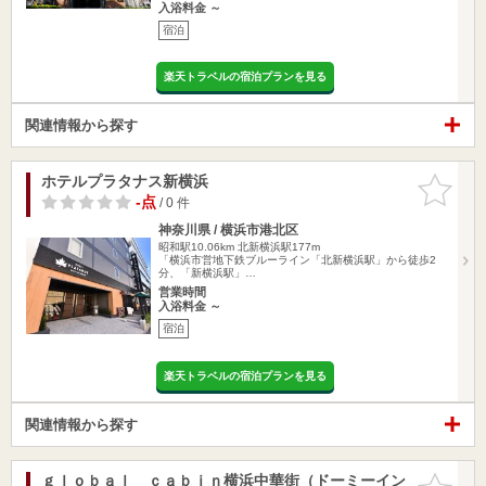
入浴料金 ～
宿泊
楽天トラベルの宿泊プランを見る
関連情報から探す
ホテルプラタナス新横浜
お気に入
りに追加
-点
/ 0 件
神奈川県 / 横浜市港北区
昭和駅10.06km
北新横浜駅177m
「横浜市営地下鉄ブルーライン「北新横浜駅」から徒歩2
分、「新横浜駅」…
営業時間
入浴料金 ～
宿泊
楽天トラベルの宿泊プランを見る
関連情報から探す
ｇｌｏｂａｌ ｃａｂｉｎ横浜中華街（ドーミーイン
お気に入