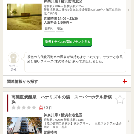
神奈川県 / 横浜市港北区
昭和駅9.89km
新横浜駅252m
新横浜駅北口徒歩3分東名横浜青葉IC約20分／第三京浜港
北IC約5分…
営業時間 14:00～23:30
入浴料金 1,500円～
日帰り
宿泊
楽天トラベルの宿泊プランを見る
茶色の古代化石海水の温泉が気持ちよかったです。サウナと水風
呂と整いスペース(木の椅子)があって満足しました。
50代～
男性
関連情報から探す
高濃度炭酸泉 ハナミズキの湯 スーパーホテル新横
お気に入
浜
りに追加
-点
/ 0 件
神奈川県 / 横浜市港北区
昭和駅9.92km
新横浜駅314m
【陸の玄関口新横浜】横浜アリーナ・日産スタジアム徒歩
圏内 東京・品川…
営業時間