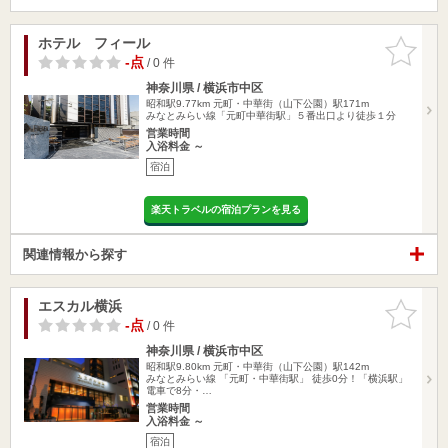
ホテル フィール
お気に入
りに追加
-点
/ 0 件
神奈川県 / 横浜市中区
昭和駅9.77km
元町・中華街（山下公園）駅171m
みなとみらい線「元町中華街駅」５番出口より徒歩１分
営業時間
入浴料金 ～
宿泊
楽天トラベルの宿泊プランを見る
関連情報から探す
エスカル横浜
お気に入
りに追加
-点
/ 0 件
神奈川県 / 横浜市中区
昭和駅9.80km
元町・中華街（山下公園）駅142m
みなとみらい線 「元町・中華街駅」 徒歩0分！「横浜駅」
電車で8分・…
営業時間
入浴料金 ～
宿泊