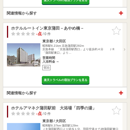
楽天トラベルの宿泊プランを見る
関連情報から探す
ホテルルートイン東京蒲田－あやめ橋－
お気に入
りに追加
-点
/ 0 件
東京都 / 大田区
昭和駅6.21km
京急蒲田駅282m
京急本線 「京急蒲田駅西口」より徒歩約４分 ＪＲ
「蒲田駅東口」より…
営業時間
入浴料金 ～
宿泊
楽天トラベルの宿泊プランを見る
関連情報から探す
ホテルアマネク蒲田駅前 大浴場「四季の湯」
お気に入
りに追加
-点
/ 0 件
東京都 / 大田区
昭和駅6.37km
蒲田駅129m
ＪＲ蒲田駅西口より徒歩１分。羽田空港までJR蒲田駅東口