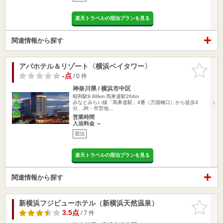
楽天トラベルの宿泊プランを見る
関連情報から探す
アパホテル＆リゾート〈横浜ベイタワー〉
お気に入
りに追加
-点
/ 0 件
神奈川県 / 横浜市中区
昭和駅9.88km
馬車道駅264m
みなとみらい線「馬車道駅」4番（万国橋口）から徒歩3
分、JR・市営地…
営業時間
入浴料金 ～
宿泊
楽天トラベルの宿泊プランを見る
関連情報から探す
新横浜フジビューホテル（新横浜天然温泉）
お気に入
りに追加
3.5点
/ 7 件