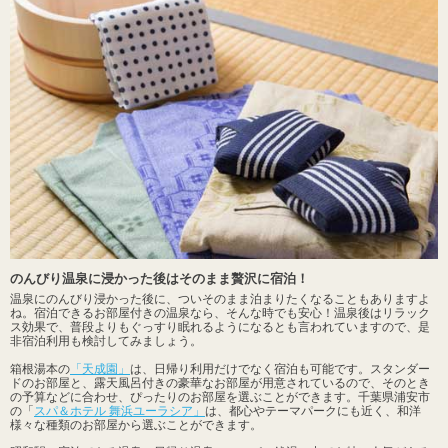
のんびり温泉に浸かった後はそのまま贅沢に宿泊！
温泉にのんびり浸かった後に、ついそのまま泊まりたくなることもありますよ
ね。宿泊できるお部屋付きの温泉なら、そんな時でも安心！温泉後はリラック
ス効果で、普段よりもぐっすり眠れるようになるとも言われていますので、是
非宿泊利用も検討してみましょう。
箱根湯本の
「天成園」
は、日帰り利用だけでなく宿泊も可能です。スタンダー
ドのお部屋と、露天風呂付きの豪華なお部屋が用意されているので、そのとき
の予算などに合わせ、ぴったりのお部屋を選ぶことができます。千葉県浦安市
の「
スパ＆ホテル 舞浜ユーラシア」
は、都心やテーマパークにも近く、和洋
様々な種類のお部屋から選ぶことができます。