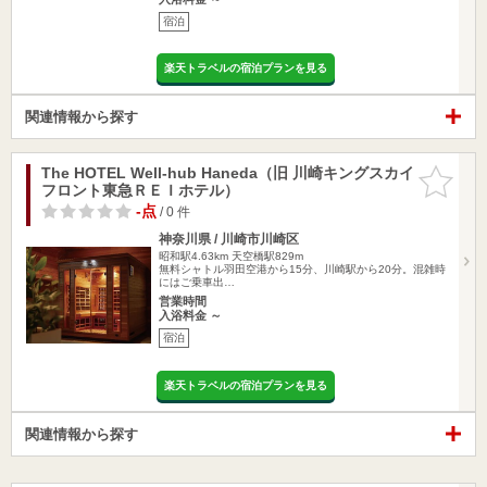
宿泊
楽天トラベルの宿泊プランを見る
関連情報から探す
The HOTEL Well-hub Haneda（旧 川崎キングスカイ
お気に入
フロント東急ＲＥＩホテル）
りに追加
-点
/ 0 件
神奈川県 / 川崎市川崎区
昭和駅4.63km
天空橋駅829m
無料シャトル羽田空港から15分、川崎駅から20分。混雑時
にはご乗車出…
営業時間
入浴料金 ～
宿泊
楽天トラベルの宿泊プランを見る
関連情報から探す