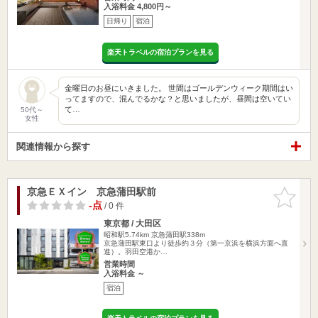
入浴料金 4,800円～
日帰り
宿泊
楽天トラベルの宿泊プランを見る
金曜日のお昼にいきました。 世間はゴールデンウィーク期間はい
ってますので、混んでるかな？と思いましたが、昼間は空いてい
て…
50代～
女性
関連情報から探す
京急ＥＸイン 京急蒲田駅前
お気に入
りに追加
-点
/ 0 件
東京都 / 大田区
昭和駅5.74km
京急蒲田駅338m
京急蒲田駅東口より徒歩約３分（第一京浜を横浜方面へ直
進）。羽田空港か…
営業時間
入浴料金 ～
宿泊