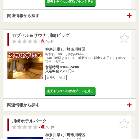
楽天トラベルの宿泊プランを見る
関連情報から探す
カプセル＆サウナ 川崎ビッグ
お気に入
りに追加
-点
/ 0 件
神奈川県 / 川崎市川崎区
昭和駅3.18km
川崎駅494m
＜JR川崎駅より＞ JR川崎駅東口（駅出て右手）にお進み
頂き、地下…
営業時間 0:00～24:00
入浴料金 2,200円～
日帰り
宿泊
楽天トラベルの宿泊プランを見る
関連情報から探す
川崎ホテルパーク
お気に入
りに追加
-点
/ 0 件
神奈川県 / 川崎市川崎区