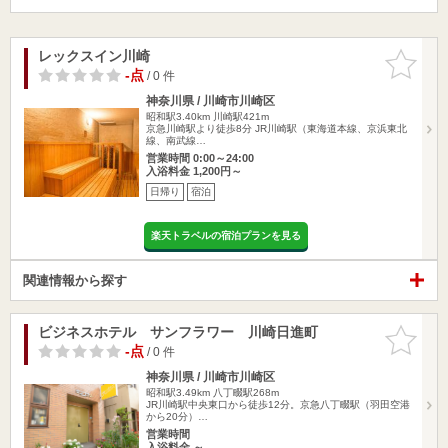
レックスイン川崎
お気に入
りに追加
-点
/ 0 件
神奈川県 / 川崎市川崎区
昭和駅3.40km
川崎駅421m
京急川崎駅より徒歩8分 JR川崎駅（東海道本線、京浜東北
線、南武線…
営業時間 0:00～24:00
入浴料金 1,200円～
日帰り
宿泊
楽天トラベルの宿泊プランを見る
関連情報から探す
ビジネスホテル サンフラワー 川崎日進町
お気に入
りに追加
-点
/ 0 件
神奈川県 / 川崎市川崎区
昭和駅3.49km
八丁畷駅268m
JR川崎駅中央東口から徒歩12分。京急八丁畷駅（羽田空港
から20分）…
営業時間
入浴料金 ～