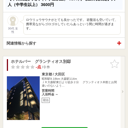
人（中学生以上）
3600円
ロウリュウサウナがとても良かったです。 岩盤浴も空いていて、
携帯見ながらゴロゴロしていたらあっという間に時間が過ぎま
す。
30代 女
性
関連情報から探す
ホテルバー グランティオス別邸
お気に入
りに追加
-点
/ 0 件
東京都 / 大田区
昭和駅9.18km
大森駅114m
ＪＲ大森駅東口より徒歩２分 グランティオス本館とお間
違いのないよう…
営業時間
入浴料金 ～
宿泊