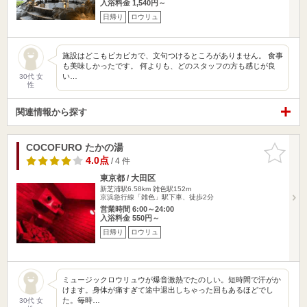
入浴料金 1,540円～
日帰り
ロウリュ
施設はどこもピカピカで、文句つけるところがありません。 食事
も美味しかったです。 何よりも、どのスタッフの方も感じが良
い…
30代 女
性
関連情報から探す
COCOFURO たかの湯
お気に入
りに追加
4.0点
/ 4 件
東京都 / 大田区
新芝浦駅6.58km
雑色駅152m
京浜急行線「雑色」駅下車、徒歩2分
営業時間 6:00～24:00
入浴料金 550円～
日帰り
ロウリュ
ミュージックロウリュウが爆音激熱でたのしい。短時間で汗がか
けます。身体が痛すぎて途中退出しちゃった回もあるほどでし
た。毎時…
30代 女