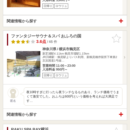
日帰り
ロウリュ
関連情報から探す
ファンタジーサウナ＆スパ おふろの国
お気に入
りに追加
3.6点
/ 46 件
神奈川県 / 横浜市鶴見区
新芝浦駅4.11km
鶴見市場駅1.15km
JR川崎駅・鶴見駅よりバス利用、新鶴見橋停留所下車第2
京浜国道1号線…
営業時間 11:00～23:00
入浴料金 950円～
日帰り
ロウリュ
夜10時すぎに行ったら夜ランチなるものあり、ランチ価格でうま
くて激安でした。おふろは600円という価格を考えれば大満足で
す…
匿名
関連情報から探す
RAKU SPA BAY横浜
お気に入