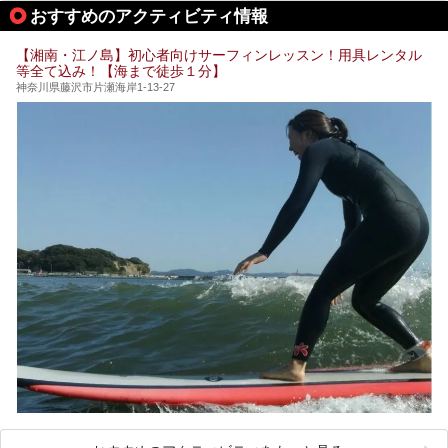
して宿泊もできます。宿泊者は「龍宮殿本館」の営業時間に
提供元：株式会社西武・プリンスホテルズワールドワイド
おすすめのアクティビティ情報
加えて、朝6時からの宿泊者専用時間帯にも「龍宮殿本館」
【PR】
のお風呂が利用できます。
この記事はザ・プリンス 箱根芦ノ湖のPR記事です。
【湘南・江ノ島】初心者向けサーフィンレッスン！用具レンタル
今回は日帰り温泉としての「絶景日帰り温泉 龍宮殿本館
等全て込み！【海まで徒歩１分】
（以下、龍宮殿本館）」と、旅館としての「箱根 芦ノ湖畔
蛸川温泉 龍宮殿（以下、龍宮殿）」の両方の魅力をたっぷ
神奈川県藤沢市片瀬海岸1-13-27
りお伝えします！
ここは箱根神社、九頭龍神社、白龍神社、箱根元宮と箱根の
4つの神社に囲まれたパワースポットです。
───
提供元：株式会社西武・プリンスホテルズワールドワイド
【PR】
この記事は箱根 芦ノ湖畔蛸川温泉 龍宮殿のPR記事です。