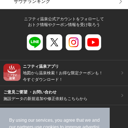
サウナランキング
ニフティ温泉公式アカウントをフォローして
おトク情報やクーポン情報を受け取ろう
ニフティ温泉アプリ
地図から温泉検索！お得な限定クーポンも！
今すぐダウンロード！
ご意見ご要望 ・お問い合わせ
施設データの新規追加や修正依頼もこちらから
スマートフォン
/
PC
加盟店募集（資料請求）
広告出稿のご案内
By using our services, you agree that we and
our
partners
use cookies to improve advertisi
利用規約
ライフスタイルMEMBERS+規約