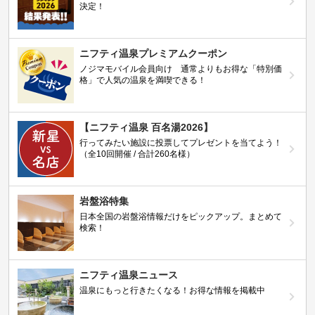
決定！
ニフティ温泉プレミアムクーポン
ノジマモバイル会員向け 通常よりもお得な「特別価
格」で人気の温泉を満喫できる！
【ニフティ温泉 百名湯2026】
行ってみたい施設に投票してプレゼントを当てよう！
（全10回開催 / 合計260名様）
岩盤浴特集
日本全国の岩盤浴情報だけをピックアップ。まとめて
検索！
ニフティ温泉ニュース
温泉にもっと行きたくなる！お得な情報を掲載中