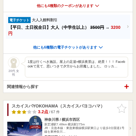
他にも4種類のクーポンがあります
大人入館料割引
電子チケット
【平日、土日祝全日】大人（中学生以上）
3500円
→
3200
円
他にも6種類の電子チケットがあります
1度は行くべき施設。屋上の足湯×横浜夜景は、絶景！！！ Faceb
ookで見て、思いつきで夕方からお邪魔しました。 ロッカ…
20代 女
性
関連情報から探す
スカイスパYOKOHAMA（スカイスパヨコハマ）
お気に入
りに追加
3.2点
/ 67 件
神奈川県 / 横浜市西区
新芝浦駅7.48km
横浜駅275m
JR・京急本線・東急東横線横浜駅東口より徒歩3分国道1号
線を東神奈川…