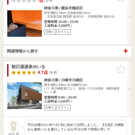
-点
/ 0 件
神奈川県 / 横浜市鶴見区
新芝浦駅2.56km
京急鶴見駅192m
・京浜東北線 鶴見駅 徒歩5分 ・京急鶴見駅 徒歩3分
営業時間 10:00～23:00
入浴料金 3,500円～
日帰り
ロウリュ
関連情報から探す
朝日湯源泉ゆいる
お気に入
りに追加
4.7点
/ 6 件
神奈川県 / 川崎市川崎区
新芝浦駅2.88km
浜川崎駅523m
バス JR川崎駅東口より 臨港バス川24系統 （鋼管循環
５）に乗…
営業時間 9:00～24:00
入浴料金 1,540円～
日帰り
ロウリュ
平日水曜の11:30〜21:30に初めて訪問しました。 【立地】川崎駅
から無料バスを運行しているが平日の終了時間が早いで…
40代 男