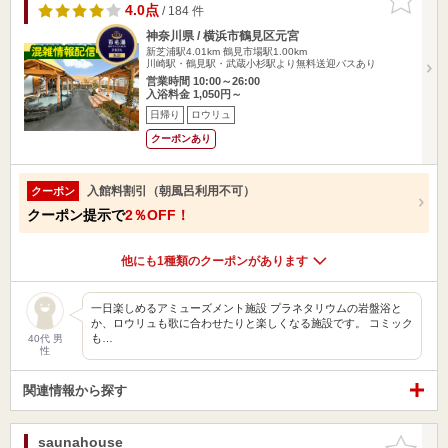
りに追加
4.0点
/ 184 件
神奈川県 / 横浜市鶴見区元宮
新芝浦駅4.01km
鶴見市場駅1.00km
川崎駅・鶴見駅・武蔵小杉駅より無料送迎バスあり
営業時間 10:00～26:00
入浴料金 1,050円～
日帰り
ロウリュ
クーポンあり
入館料割引（朝風呂利用不可）
クーポン
クーポン提示で
2％OFF！
他にも1種類のクーポンがあります
一日楽しめるアミューズメント施設 プラネタリウムの岩盤浴と
か、ロウリュも歌に合わせたりと楽しくなる施設です。 コミック
も…
40代 男
性
関連情報から探す
saunahouse
お気に入