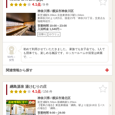
りに追加
4.1点
/ 9 件
神奈川県 / 横浜市神奈川区
新芝浦駅6.09km
京急東神奈川駅1.04km
東神奈川ICより約5分。国道15号「神奈川2丁目」交差点を
瑞穂埠頭方…
営業時間 10:00～23:00
入浴料金 1,540円～
日帰り
ロウリュ
初めて利用させていただきました。 家族でも女子会でも、1人で
も団体でも、楽しめる施設です。ロッカールームや浴室は綺麗
で、…
50代～
女性
関連情報から探す
綱島源泉 湯けむりの庄
お気に入
りに追加
4.1点
/ 156 件
神奈川県 / 横浜市港北区
新芝浦駅6.56km
新綱島駅1.05km
【電車の場合】東急東横線「綱島」駅より徒歩18分【バス
の場合】「綱島…
営業時間 9:00～24:00