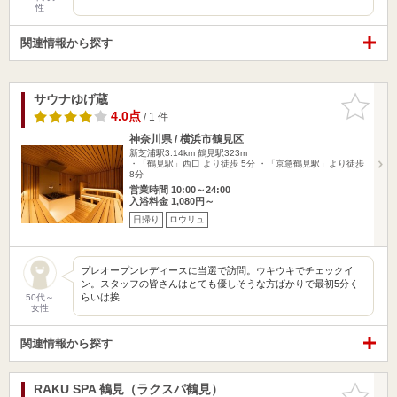
性
関連情報から探す
サウナゆげ蔵
お気に入
りに追加
4.0点
/ 1 件
神奈川県 / 横浜市鶴見区
新芝浦駅3.14km
鶴見駅323m
・「鶴見駅」西口 より徒歩 5分 ・「京急鶴見駅」より徒歩
8分
営業時間 10:00～24:00
入浴料金 1,080円～
日帰り
ロウリュ
プレオープンレディースに当選で訪問。ウキウキでチェックイ
ン。スタッフの皆さんはとても優しそうな方ばかりで最初5分く
らいは挨…
50代～
女性
関連情報から探す
RAKU SPA 鶴見（ラクスパ鶴見）
お気に入