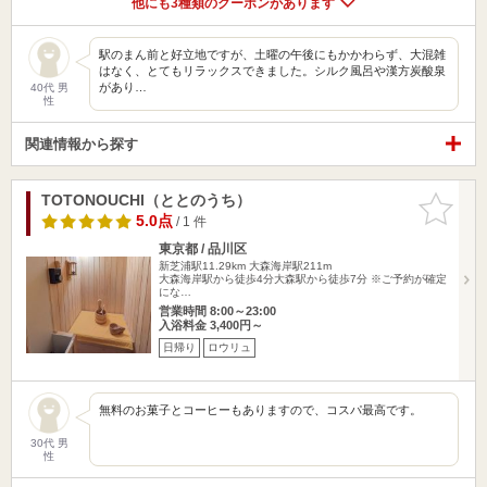
他にも3種類のクーポンがあります
駅のまん前と好立地ですが、土曜の午後にもかかわらず、大混雑
はなく、とてもリラックスできました。シルク風呂や漢方炭酸泉
があり…
40代 男
性
関連情報から探す
TOTONOUCHI（ととのうち）
お気に入
りに追加
5.0点
/ 1 件
東京都 / 品川区
新芝浦駅11.29km
大森海岸駅211m
大森海岸駅から徒歩4分 ​大森駅から徒歩7分 ※ご予約が確定
にな…
営業時間 8:00～23:00
入浴料金 3,400円～
日帰り
ロウリュ
無料のお菓子とコーヒーもありますので、コスパ最高です。
30代 男
性