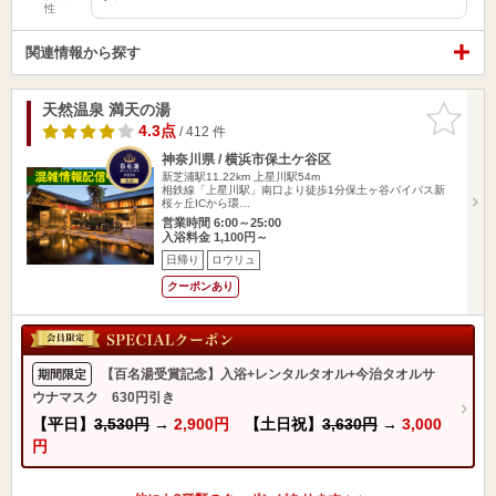
性
関連情報から探す
天然温泉 満天の湯
お気に入
りに追加
4.3点
/ 412 件
神奈川県 / 横浜市保土ケ谷区
新芝浦駅11.22km
上星川駅54m
相鉄線「上星川駅」南口より徒歩1分保土ヶ谷バイパス新
桜ヶ丘ICから環…
営業時間 6:00～25:00
入浴料金 1,100円～
日帰り
ロウリュ
クーポンあり
【百名湯受賞記念】入浴+レンタルタオル+今治タオルサ
期間限定
ウナマスク 630円引き
【平日】
3,530円
→
2,900円
【土日祝】
3,630円
→
3,000
円