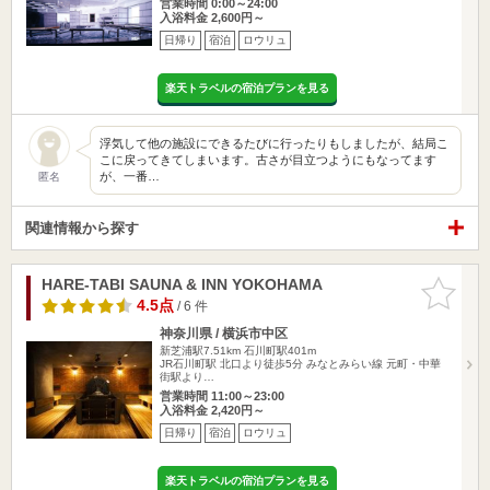
営業時間 0:00～24:00
入浴料金 2,600円～
日帰り
宿泊
ロウリュ
楽天トラベルの宿泊プランを見る
浮気して他の施設にできるたびに行ったりもしましたが、結局こ
こに戻ってきてしまいます。古さが目立つようにもなってます
が、一番…
匿名
関連情報から探す
HARE-TABI SAUNA & INN YOKOHAMA
お気に入
りに追加
4.5点
/ 6 件
神奈川県 / 横浜市中区
新芝浦駅7.51km
石川町駅401m
JR石川町駅 北口より徒歩5分 みなとみらい線 元町・中華
街駅より…
営業時間 11:00～23:00
入浴料金 2,420円～
日帰り
宿泊
ロウリュ
楽天トラベルの宿泊プランを見る