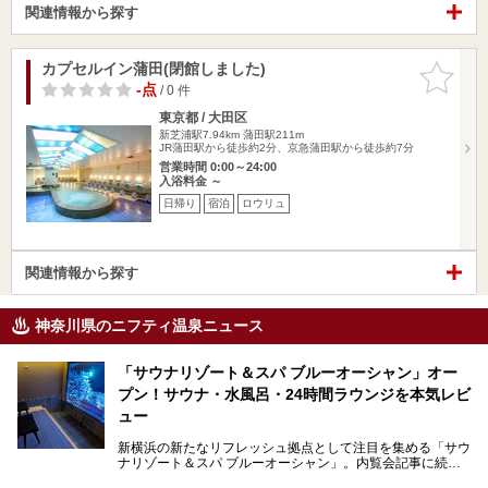
関連情報から探す
カプセルイン蒲田(閉館しました)
お気に入
りに追加
-点
/ 0 件
東京都 / 大田区
新芝浦駅7.94km
蒲田駅211m
JR蒲田駅から徒歩約2分、京急蒲田駅から徒歩約7分
営業時間 0:00～24:00
入浴料金 ～
日帰り
宿泊
ロウリュ
関連情報から探す
神奈川県のニフティ温泉ニュース
「サウナリゾート＆スパ ブルーオーシャン」オー
プン！サウナ・水風呂・24時間ラウンジを本気レビ
ュー
新横浜の新たなリフレッシュ拠点として注目を集める「サウ
ナリゾート＆スパ ブルーオーシャン」。内覧会記事に続
き、今回は実際に体験してみたリアルな様子をレポートしま