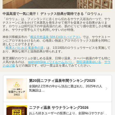
中温高湿で一気に発汗！ デトックス効果が期待できる「ロウリュ」
「ロウリュ」は、フィンランドに古くから伝わるサウナ入浴法の一つで、サウ
ナストーンに水をかけて水蒸気を発生させて発汗を促進させる効果がありま
す。ロウリュは80℃以下の中温高湿のため、肌のピリピリ感や息苦しさが軽減
され、サウナが苦手な人でも利用しやすいのが特徴。
神奈川県横浜市の「
横浜天然温泉 SPA EAS(スパイアス)
」では、サウナストー
ンにアロマ水をかけるため、心地良い熱波とアロマのリラックス効果を同時に
楽しむことができます。
「
横濱スパヒルズ 竜泉寺の湯
」は、1日18回のロウリュウサービスを実施して
おり、爽快な発汗と温熱効果が得られます。
新芝浦駅のロウリュが楽しめる温泉、日帰り温泉、スーパー銭湯の中でも特に
人気があるのは、
wairoomSpa（ワイルームスパ）
、
朝日湯源泉ゆいる
、
サウ
ナゆげ蔵
などの施設です。ぜひ一度は足を運んでみてください。
第20回ニフティ温泉年間ランキング2025
全国約2.2万件の中から頂点に選ばれた、2025年の人
気施設は…
ニフティ温泉 サウナランキング2026
おふろ好きユーザーの投票により、全国No.1サウナが