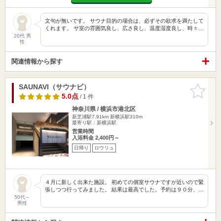
文句が無いです。 サウナ目的の場合は、必ずその欲求を満たして
くれます。 サ室の雰囲気良し、広さ良し、温度湿度良し、時々…
20代 男
性
関連情報から探す
SAUNAVI（サウナビ）
お気に入
りに追加
5.0点
/ 1 件
神奈川県 / 横浜市港北区
新芝浦駅7.91km
新横浜駅310m
最寄り駅：新横浜駅
営業時間
入浴料金 2,400円～
日帰り
ロウリュ
４月に新しく出来た施設。 初めての個室サウナですが近いので緊
張しつつ行ってみました。 結果は最高でした。予約は９０分、…
50代～
男性