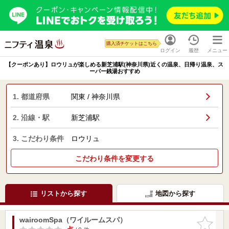
購入済チケットはこちら
ログイン
履歴
メニュー
【クーポンあり】ロウリュが楽しめる新芝浦駅(神奈川県)近くの温泉、日帰り温泉、ス
ーパー銭湯おすすめ
1. 都道府県
関東 / 神奈川県
2. 沿線・駅
新芝浦駅
3. こだわり条件
ロウリュ
こだわり条件を変更する
リストから探す
地図から探す
wairoomSpa（ワイルームスパ）
お気に入
りに追加