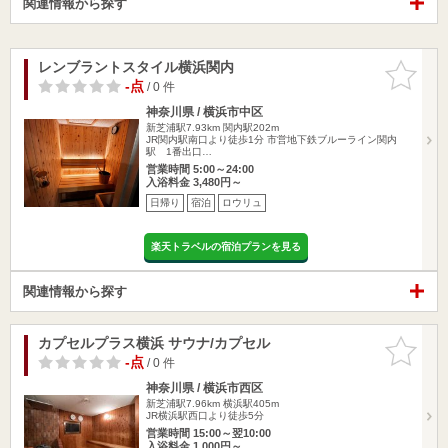
関連情報から探す
レンブラントスタイル横浜関内
お気に入
りに追加
-点
/ 0 件
神奈川県 / 横浜市中区
新芝浦駅7.93km
関内駅202m
JR関内駅南口より徒歩1分 市営地下鉄ブルーライン関内
駅 1番出口…
営業時間 5:00～24:00
入浴料金 3,480円～
日帰り
宿泊
ロウリュ
楽天トラベルの宿泊プランを見る
関連情報から探す
カプセルプラス横浜 サウナ/カプセル
お気に入
りに追加
-点
/ 0 件
神奈川県 / 横浜市西区
新芝浦駅7.96km
横浜駅405m
JR横浜駅西口より徒歩5分
営業時間 15:00～翌10:00
入浴料金 1,000円～