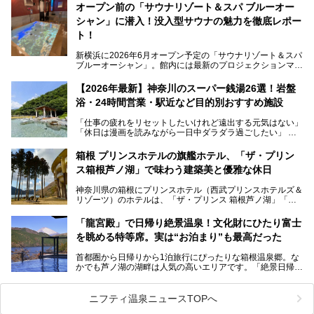
す。サウナや水風呂の気持ちよさはもちろん、リラックスス
オープン前の「サウナリゾート＆スパ ブルーオー
ペースの過ごしやすさまで徹底チェック。新横浜エリアで日
シャン」に潜入！没入型サウナの魅力を徹底レポー
常の疲れをリセットしたい人、ライブやスポーツ観戦遠征組
は必見です。
ト！
新横浜に2026年6月オープン予定の「サウナリゾート＆スパ
ブルーオーシャン」。館内には最新のプロジェクションマッ
ピングが多用され、まるで世界を旅しているかのような圧倒
的な“没入感（イマーシブ）”を体験できます。
【2026年最新】神奈川のスーパー銭湯26選！岩盤
浴・24時間営業・駅近など目的別おすすめ施設
「仕事の疲れをリセットしたいけれど遠出する元気はない」
今回は、そんな大注目の施設に一足先にお邪魔し、その全貌
「休日は漫画を読みながら一日中ダラダラ過ごしたい」
を見学させていただきました！
「子ども連れでも気兼ねなく、家事を忘れてリフレッシュし
たい」
サウナ室の中に咲き誇る桜、魚たちが泳ぐ水風呂、そしてバ
箱根 プリンスホテルの旗艦ホテル、「ザ・プリン
リのビーチを思わせる休憩スペース…。驚きの連続だった館
ス箱根芦ノ湖」で味わう建築美と優雅な休日
そんな「癒やされたい」という願いを叶えてくれるのが、神
内の様子をレポートします！
奈川県のスーパー銭湯。
神奈川県の箱根にプリンスホテル（西武プリンスホテルズ＆
神奈川県には、サウナや岩盤浴、一日中遊べるエンタメ施設
リゾーツ）のホテルは、「ザ・プリンス 箱根芦ノ湖」「芦
など、“非日常”を味わえるスーパー銭湯が数多く揃っていま
ノ湖畔 蛸川温泉 龍宮殿」「箱根湯の花プリンスホテル」
す。しかし、選択肢が多いからこそ「どの施設か迷ってしま
「箱根仙石原プリンスホテル」と4軒あり、今回ご紹介する
う」という人も多いはず。
「龍宮殿」で日帰り絶景温泉！文化財にひたり富士
「ザ・プリンス 箱根芦ノ湖」は、その中でもフラッグシッ
を眺める特等席。実は“お泊まり”も最高だった
プ（旗艦）に位置づけられる特別なホテルです。
そこで今回は、神奈川県内の人気施設26選を「安さ」「岩
盤浴・漫画の充実度」「景色の良さ」「高級感」「深夜営
首都圏から日帰りから1泊旅行にぴったりな箱根温泉郷。な
昭和の日本を代表する建築家の一人、村野藤吾が芦ノ湖の畔
業」「駅近」など、目的別に厳選して紹介します。
かでも芦ノ湖の湖畔は人気の高いエリアです。「絶景日帰り
に建てた桃源郷のようなホテルがここ。自家源泉の温泉や、
今の気分にぴったりの施設を見つけて、最高のリフレッシュ
温泉 龍宮殿本館」は、露天風呂から芦ノ湖と富士山の両方
こだわりぬいた食もあわせて、このホテルの魅力をレポート
時間を過ごす参考にしていただけますと幸いです。
が楽しめるまさに眺望自慢の日帰り温泉。
します。
ニフティ温泉ニュースTOPへ
そしてここは全24室の「箱根 芦ノ湖畔蛸川温泉 龍宮殿」と
───