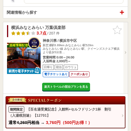
性
関連情報から探す
横浜みなとみらい 万葉倶楽部
お気に入
りに追加
3.7点
/ 207 件
神奈川県 / 横浜市中区
新芝浦駅6.89km
みなとみらい駅529m
みなとみらい線 みなとみらい駅、クイーンズスクエア横浜
より徒歩5分首…
営業時間 0:00～24:00
入浴料金 2,000円～
日帰り
宿泊
ロウリュ
電子チケットあり
クーポンあり
楽天トラベルの宿泊プランを見る
【百名湯受賞記念】入館料+セルフドリンク1杯 割引
期間限定
（入湯税別途）【12701】
通常
4,260円相当
→
3,760円（500円お得！）