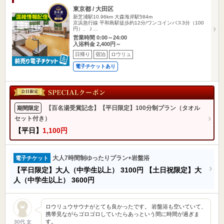
東京都 / 大田区
新芝浦駅10.96km
大森海岸駅584m
京浜急行線 平和島駅徒歩約12分/ワンコインバス3分（100
円）、Ｊ…
営業時間 0:00～24:00
入浴料金 2,400円～
日帰り
宿泊
ロウリュ
電子チケットあり
【百名湯受賞記念】【平日限定】100分制プラン（タオル
期間限定
セット付き）
【平日】
1,100円
大人7時間制ゆったりプラン+岩盤浴
電子チケット
【平日限定】大人（中学生以上）
3100円
【土日祝限定】大
人（中学生以上）
3600円
ロウリュウサウナがとても良かったです。 岩盤浴も空いていて、
携帯見ながらゴロゴロしていたらあっという間に時間が過ぎま
す。
30代 女