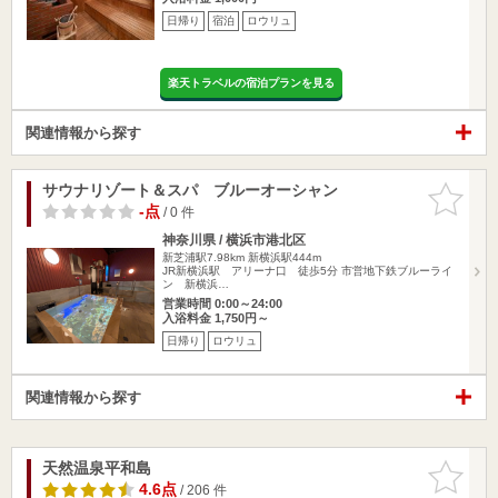
日帰り
宿泊
ロウリュ
楽天トラベルの宿泊プランを見る
関連情報から探す
サウナリゾート＆スパ ブルーオーシャン
お気に入
りに追加
-点
/ 0 件
神奈川県 / 横浜市港北区
新芝浦駅7.98km
新横浜駅444m
JR新横浜駅 アリーナ口 徒歩5分 市営地下鉄ブルーライ
ン 新横浜…
営業時間 0:00～24:00
入浴料金 1,750円～
日帰り
ロウリュ
関連情報から探す
天然温泉平和島
お気に入
りに追加
4.6点
/ 206 件