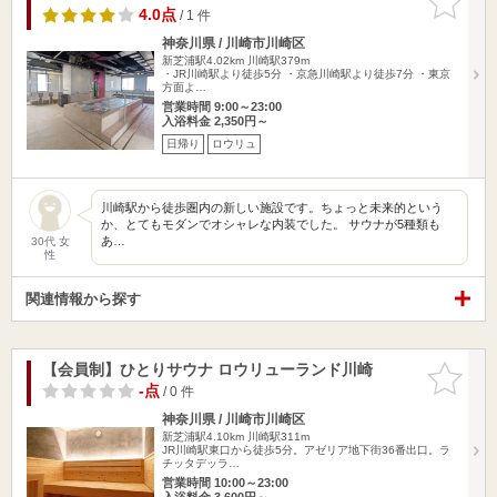
りに追加
4.0点
/ 1 件
神奈川県 / 川崎市川崎区
新芝浦駅4.02km
川崎駅379m
・JR川崎駅より徒歩5分 ・京急川崎駅より徒歩7分 ・東京
方面よ…
営業時間 9:00～23:00
入浴料金 2,350円～
日帰り
ロウリュ
川崎駅から徒歩圏内の新しい施設です。ちょっと未来的という
か、とてもモダンでオシャレな内装でした。 サウナが5種類も
あ…
30代 女
性
関連情報から探す
【会員制】ひとりサウナ ロウリューランド川崎
お気に入
りに追加
-点
/ 0 件
神奈川県 / 川崎市川崎区
新芝浦駅4.10km
川崎駅311m
JR川崎駅東口から徒歩5分。アゼリア地下街36番出口。ラ
チッタデッラ…
営業時間 10:00～23:00
入浴料金 3,600円～