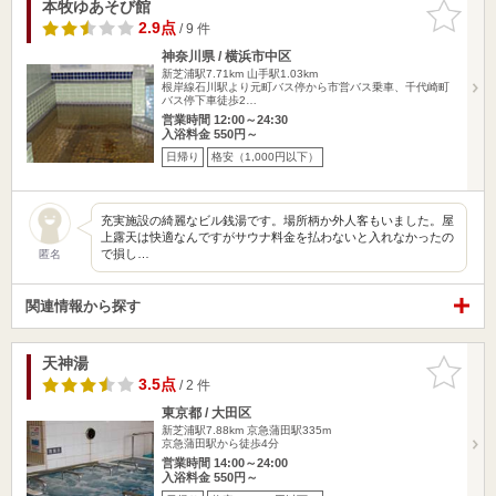
本牧ゆあそび館
お気に入
りに追加
2.9点
/ 9 件
神奈川県 / 横浜市中区
新芝浦駅7.71km
山手駅1.03km
根岸線石川駅より元町バス停から市営バス乗車、千代崎町
バス停下車徒歩2…
営業時間 12:00～24:30
入浴料金 550円～
日帰り
格安（1,000円以下）
充実施設の綺麗なビル銭湯です。場所柄か外人客もいました。屋
上露天は快適なんですがサウナ料金を払わないと入れなかったの
で損し…
匿名
関連情報から探す
天神湯
お気に入
りに追加
3.5点
/ 2 件
東京都 / 大田区
新芝浦駅7.88km
京急蒲田駅335m
京急蒲田駅から徒歩4分
営業時間 14:00～24:00
入浴料金 550円～