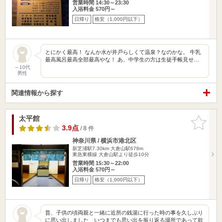
営業時間 14:30～23:30
入浴料金 570円～
日帰り
格安（1,000円以下）
とにかく最高！ なんか水が井戸らしくて温泉？なのかな。 牛乳
最高風呂最高全部最高やな！ あ、中学生の方は生徒手帳見せ…
～10代
男性
関連情報から探す
太平館
お気に入
りに追加
3.9点
/ 8 件
神奈川県 / 横浜市港北区
新芝浦駅7.30km
大倉山駅678m
東急東横線 大倉山駅より徒歩10分
営業時間 15:30～22:00
入浴料金 570円～
日帰り
格安（1,000円以下）
昔、子供の頃両親と一緒に近所の銭湯に行った時の事を久しぶり
に思い出しました いつまでも思い出を振り返る場所であって欲