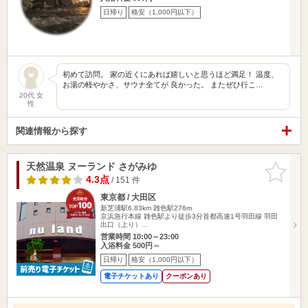
日帰り
格安（1,000円以下）
初めて訪問。 家の近くにあれば嬉しいと思うほど満足！ 温度、
お湯の軽やかさ、サウナ全てが 良かった。 またぜひ行こ…
20代 女
性
関連情報から探す
天然温泉 ヌーランド さがみゆ
お気に入
りに追加
4.3点
/ 151 件
東京都 / 大田区
新芝浦駅6.83km
雑色駅276m
京浜急行本線 雑色駅より徒歩3分首都高速1号羽田線 羽田
出口（上り）…
営業時間 10:00～23:00
入浴料金 500円～
日帰り
格安（1,000円以下）
電子チケットあり
クーポンあり