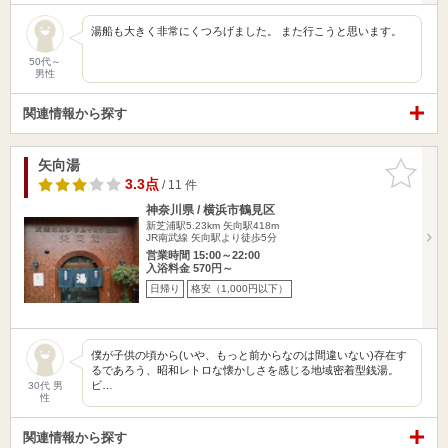
湯船も大きく非常にくつろげました。 また行こうと思います。
50代～
男性
関連情報から探す
矢向湯
お気に入
りに追加
3.3点
/ 11 件
神奈川県 / 横浜市鶴見区
新芝浦駅5.23km
矢向駅418m
JR南武線 矢向駅より徒歩5分
営業時間 15:00～22:00
入浴料金 570円～
日帰り
格安（1,000円以下）
僕が子供の頃から(いや、もっと前からなのは間違いない)存在す
るであろう、昭和レトロな懐かしさを感じる地域密着型銭湯。
ビ…
30代 男
性
関連情報から探す