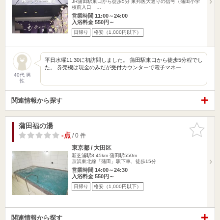
JR蒲田駅東口から徒歩5分 東邦医大通りの信号（蒲田小学
校前入口 …
営業時間 11:00～24:00
入浴料金 550円～
日帰り
格安（1,000円以下）
平日水曜11:30に初訪問しました。 蒲田駅東口から徒歩5分程でし
た。 券売機は現金のみだが受付カウンターで電子マネー…
40代 男
性
関連情報から探す
蒲田福の湯
お気に入
りに追加
-点
/ 0 件
東京都 / 大田区
新芝浦駅8.45km
蒲田駅550m
京浜東北線「蒲田」駅下車、徒歩15分
営業時間 14:00～24:30
入浴料金 550円～
日帰り
格安（1,000円以下）
関連情報から探す