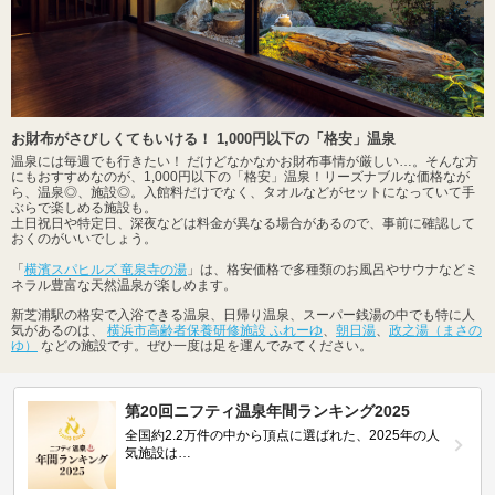
お財布がさびしくてもいける！ 1,000円以下の「格安」温泉
温泉には毎週でも行きたい！ だけどなかなかお財布事情が厳しい…。そんな方
にもおすすめなのが、1,000円以下の「格安」温泉！リーズナブルな価格なが
ら、温泉◎、施設◎。入館料だけでなく、タオルなどがセットになっていて手
ぶらで楽しめる施設も。
土日祝日や特定日、深夜などは料金が異なる場合があるので、事前に確認して
おくのがいいでしょう。
「
横濱スパヒルズ 竜泉寺の湯
」は、格安価格で多種類のお風呂やサウナなどミ
ネラル豊富な天然温泉が楽しめます。
新芝浦駅の格安で入浴できる温泉、日帰り温泉、スーパー銭湯の中でも特に人
気があるのは、
横浜市高齢者保養研修施設 ふれーゆ
、
朝日湯
、
政之湯（まさの
ゆ）
などの施設です。ぜひ一度は足を運んでみてください。
第20回ニフティ温泉年間ランキング2025
全国約2.2万件の中から頂点に選ばれた、2025年の人
気施設は…