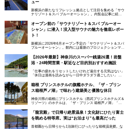
ュー
新横浜の新たなリフレッシュ拠点として注目を集める「サウ
ナリゾート＆スパ ブルーオーシャン」。内覧会記事に続
き、今回は実際に体験してみたリアルな様子をレポートしま
す。サウナや水風呂の気持ちよさはもちろん、リラックスス
オープン前の「サウナリゾート＆スパ ブルーオー
ペースの過ごしやすさまで徹底チェック。新横浜エリアで日
シャン」に潜入！没入型サウナの魅力を徹底レポー
常の疲れをリセットしたい人、ライブやスポーツ観戦遠征組
は必見です。
ト！
新横浜に2026年6月オープン予定の「サウナリゾート＆スパ
ブルーオーシャン」。館内には最新のプロジェクションマッ
ピングが多用され、まるで世界を旅しているかのような圧倒
的な“没入感（イマーシブ）”を体験できます。
【2026年最新】神奈川のスーパー銭湯26選！岩盤
浴・24時間営業・駅近など目的別おすすめ施設
「仕事の疲れをリセットしたいけれど遠出する元気はない」
今回は、そんな大注目の施設に一足先にお邪魔し、その全貌
「休日は漫画を読みながら一日中ダラダラ過ごしたい」
を見学させていただきました！
「子ども連れでも気兼ねなく、家事を忘れてリフレッシュし
たい」
サウナ室の中に咲き誇る桜、魚たちが泳ぐ水風呂、そしてバ
箱根 プリンスホテルの旗艦ホテル、「ザ・プリン
リのビーチを思わせる休憩スペース…。驚きの連続だった館
ス箱根芦ノ湖」で味わう建築美と優雅な休日
そんな「癒やされたい」という願いを叶えてくれるのが、神
内の様子をレポートします！
奈川県のスーパー銭湯。
神奈川県の箱根にプリンスホテル（西武プリンスホテルズ＆
神奈川県には、サウナや岩盤浴、一日中遊べるエンタメ施設
リゾーツ）のホテルは、「ザ・プリンス 箱根芦ノ湖」「芦
など、“非日常”を味わえるスーパー銭湯が数多く揃っていま
ノ湖畔 蛸川温泉 龍宮殿」「箱根湯の花プリンスホテル」
す。しかし、選択肢が多いからこそ「どの施設か迷ってしま
「箱根仙石原プリンスホテル」と4軒あり、今回ご紹介する
う」という人も多いはず。
「龍宮殿」で日帰り絶景温泉！文化財にひたり富士
「ザ・プリンス 箱根芦ノ湖」は、その中でもフラッグシッ
を眺める特等席。実は“お泊まり”も最高だった
プ（旗艦）に位置づけられる特別なホテルです。
そこで今回は、神奈川県内の人気施設26選を「安さ」「岩
盤浴・漫画の充実度」「景色の良さ」「高級感」「深夜営
首都圏から日帰りから1泊旅行にぴったりな箱根温泉郷。な
昭和の日本を代表する建築家の一人、村野藤吾が芦ノ湖の畔
業」「駅近」など、目的別に厳選して紹介します。