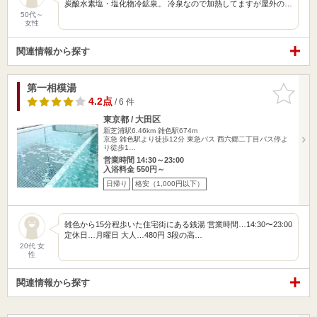
炭酸水素塩・塩化物冷鉱泉。 冷泉なので加熱してますが屋外の…
50代～
女性
関連情報から探す
第一相模湯
お気に入
りに追加
4.2点
/ 6 件
東京都 / 大田区
新芝浦駅6.46km
雑色駅674m
京急 雑色駅より徒歩12分 東急バス 西六郷二丁目バス停よ
り徒歩1…
営業時間 14:30～23:00
入浴料金 550円～
日帰り
格安（1,000円以下）
雑色から15分程歩いた住宅街にある銭湯 営業時間…14:30〜23:00
定休日…月曜日 大人…480円 3段の高…
20代 女
性
関連情報から探す