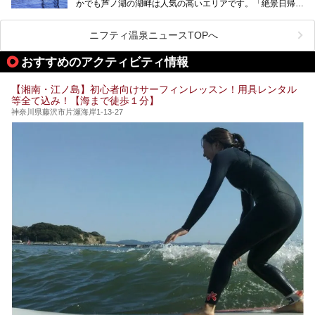
かでも芦ノ湖の湖畔は人気の高いエリアです。「絶景日帰り
に建てた桃源郷のようなホテルがここ。自家源泉の温泉や、
今の気分にぴったりの施設を見つけて、最高のリフレッシュ
温泉 龍宮殿本館」は、露天風呂から芦ノ湖と富士山の両方
こだわりぬいた食もあわせて、このホテルの魅力をレポート
時間を過ごす参考にしていただけますと幸いです。
が楽しめるまさに眺望自慢の日帰り温泉。
します。
ニフティ温泉ニュースTOPへ
そしてここは全24室の「箱根 芦ノ湖畔蛸川温泉 龍宮殿」と
───
して宿泊もできます。宿泊者は「龍宮殿本館」の営業時間に
提供元：株式会社西武・プリンスホテルズワールドワイド
おすすめのアクティビティ情報
加えて、朝6時からの宿泊者専用時間帯にも「龍宮殿本館」
【PR】
のお風呂が利用できます。
この記事はザ・プリンス 箱根芦ノ湖のPR記事です。
【湘南・江ノ島】初心者向けサーフィンレッスン！用具レンタル
今回は日帰り温泉としての「絶景日帰り温泉 龍宮殿本館
等全て込み！【海まで徒歩１分】
（以下、龍宮殿本館）」と、旅館としての「箱根 芦ノ湖畔
蛸川温泉 龍宮殿（以下、龍宮殿）」の両方の魅力をたっぷ
神奈川県藤沢市片瀬海岸1-13-27
りお伝えします！
ここは箱根神社、九頭龍神社、白龍神社、箱根元宮と箱根の
4つの神社に囲まれたパワースポットです。
───
提供元：株式会社西武・プリンスホテルズワールドワイド
【PR】
この記事は箱根 芦ノ湖畔蛸川温泉 龍宮殿のPR記事です。