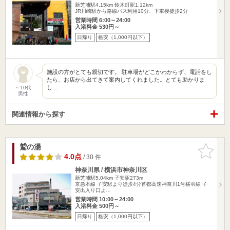
新芝浦駅4.15km
鈴木町駅1.12km
JR川崎駅から路線バス利用10分、下車後徒歩2分
営業時間 6:00～24:00
入浴料金 530円～
日帰り
格安（1,000円以下）
施設の方がとても親切です。 駐車場がどこかわからず、電話をし
たら、お店から出てきて案内してくれました。とても助かりま
し…
～10代
男性
関連情報から探す
鷲の湯
お気に入
りに追加
4.0点
/ 30 件
神奈川県 / 横浜市神奈川区
新芝浦駅5.04km
子安駅273m
京急本線 子安駅より徒歩4分首都高速神奈川1号横羽線 子
安出入り口よ…
営業時間 10:00～24:00
入浴料金 500円～
日帰り
格安（1,000円以下）