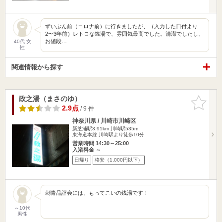
ずいぶん前（コロナ前）に行きましたが、（入力した日付より
2〜3年前）レトロな銭湯で、雰囲気最高でした。清潔でしたし、
お値段…
40代 女
性
関連情報から探す
政之湯（まさのゆ）
お気に入
りに追加
2.9点
/ 9 件
神奈川県 / 川崎市川崎区
新芝浦駅3.91km
川崎駅535m
東海道本線 川崎駅より徒歩10分
営業時間 14:30～25:00
入浴料金 ～
日帰り
格安（1,000円以下）
刺青品評会には、もってこいの銭湯です！
～10代
男性