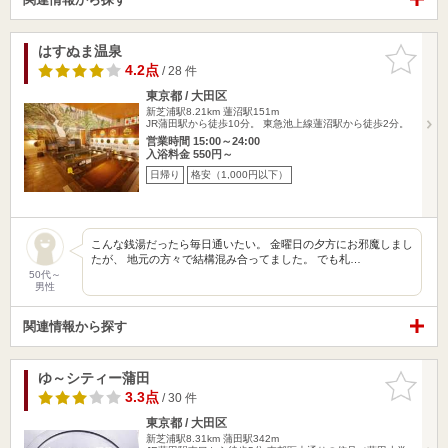
はすぬま温泉
お気に入
りに追加
4.2点
/ 28 件
東京都 / 大田区
新芝浦駅8.21km
蓮沼駅151m
JR蒲田駅から徒歩10分。 東急池上線蓮沼駅から徒歩2分。
営業時間 15:00～24:00
入浴料金 550円～
日帰り
格安（1,000円以下）
こんな銭湯だったら毎日通いたい。 金曜日の夕方にお邪魔しまし
たが、 地元の方々で結構混み合ってました。 でも札…
50代～
男性
関連情報から探す
ゆ～シティー蒲田
お気に入
りに追加
3.3点
/ 30 件
東京都 / 大田区
新芝浦駅8.31km
蒲田駅342m