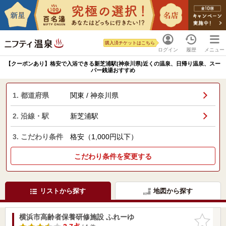
購入済チケットはこちら
ログイン
履歴
メニュー
【クーポンあり】格安で入浴できる新芝浦駅(神奈川県)近くの温泉、日帰り温泉、スー
パー銭湯おすすめ
1. 都道府県
関東 / 神奈川県
2. 沿線・駅
新芝浦駅
3. こだわり条件
格安（1,000円以下）
こだわり条件を変更する
リストから探す
地図から探す
横浜市高齢者保養研修施設 ふれーゆ
お気に入
りに追加