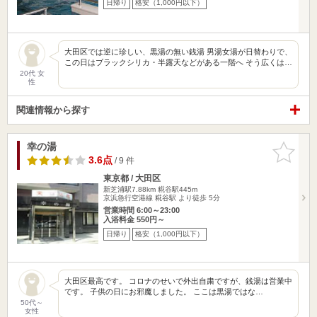
日帰り
格安（1,000円以下）
大田区では逆に珍しい、黒湯の無い銭湯 男湯女湯が日替わりで、
この日はブラックシリカ・半露天などがある一階へ そう広くは…
20代 女
性
関連情報から探す
幸の湯
お気に入
りに追加
3.6点
/ 9 件
東京都 / 大田区
新芝浦駅7.88km
糀谷駅445m
京浜急行空港線 糀谷駅 より徒歩 5分
営業時間 6:00～23:00
入浴料金 550円～
日帰り
格安（1,000円以下）
大田区最高です。 コロナのせいで外出自粛ですが、銭湯は営業中
です。 子供の日にお邪魔しました。 ここは黒湯ではな…
50代～
女性