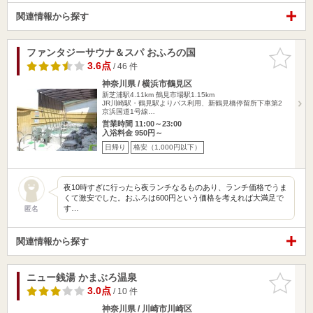
関連情報から探す
ファンタジーサウナ＆スパ おふろの国
お気に入
りに追加
3.6点
/ 46 件
神奈川県 / 横浜市鶴見区
新芝浦駅4.11km
鶴見市場駅1.15km
JR川崎駅・鶴見駅よりバス利用、新鶴見橋停留所下車第2
京浜国道1号線…
営業時間 11:00～23:00
入浴料金 950円～
日帰り
格安（1,000円以下）
夜10時すぎに行ったら夜ランチなるものあり、ランチ価格でうま
くて激安でした。おふろは600円という価格を考えれば大満足で
す…
匿名
関連情報から探す
ニュー銭湯 かまぶろ温泉
お気に入
りに追加
3.0点
/ 10 件
神奈川県 / 川崎市川崎区