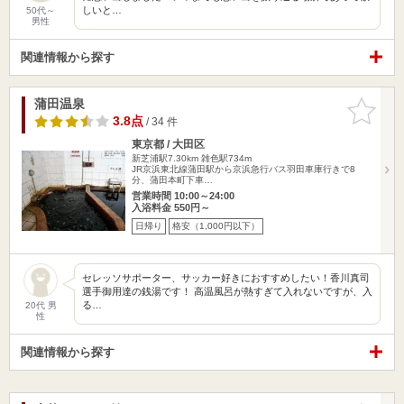
しいと…
50代～
男性
関連情報から探す
蒲田温泉
お気に入
りに追加
3.8点
/ 34 件
東京都 / 大田区
新芝浦駅7.30km
雑色駅734m
JR京浜東北線蒲田駅から京浜急行バス羽田車庫行きで8
分、蒲田本町下車…
営業時間 10:00～24:00
入浴料金 550円～
日帰り
格安（1,000円以下）
セレッソサポーター、サッカー好きにおすすめしたい！香川真司
選手御用達の銭湯です！ 高温風呂が熱すぎて入れないですが、入
る…
20代 男
性
関連情報から探す