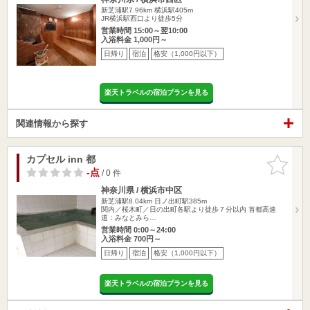
新芝浦駅7.96km
横浜駅405m
JR横浜駅西口より徒歩5分
営業時間 15:00～翌10:00
入浴料金 1,000円～
日帰り
宿泊
格安（1,000円以下）
楽天トラベルの宿泊プランを見る
関連情報から探す
カプセル inn 都
お気に入
りに追加
-点
/ 0 件
神奈川県 / 横浜市中区
新芝浦駅8.04km
日ノ出町駅385m
関内／桜木町／日の出町各駅より徒歩７分以内 首都高速
道：みなとみら…
営業時間 0:00～24:00
入浴料金 700円～
日帰り
宿泊
格安（1,000円以下）
楽天トラベルの宿泊プランを見る