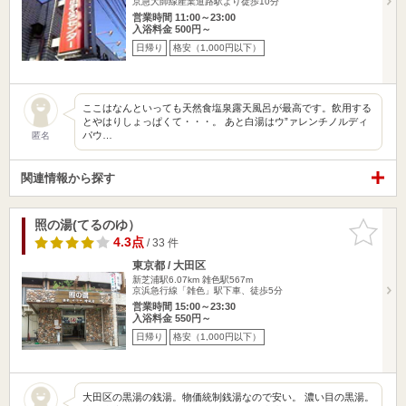
京急大師線産業道路駅より徒歩10分
営業時間 11:00～23:00
入浴料金 500円～
日帰り
格安（1,000円以下）
ここはなんといっても天然食塩泉露天風呂が最高です。飲用する
とやはりしょっぱくて・・・。 あと白湯はウ”ァレンチノルディ
パウ…
匿名
関連情報から探す
照の湯(てるのゆ）
お気に入
りに追加
4.3点
/ 33 件
東京都 / 大田区
新芝浦駅6.07km
雑色駅567m
京浜急行線「雑色」駅下車、徒歩5分
営業時間 15:00～23:30
入浴料金 550円～
日帰り
格安（1,000円以下）
大田区の黒湯の銭湯。物価統制銭湯なので安い。 濃い目の黒湯。