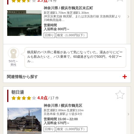
3.7点
/ 4 件
神奈川県 / 横浜市鶴見区末広町
新芝浦駅1.70km
海芝浦駅1.30km
JR京浜東北線 鶴見駅、または京浜急行線 京急鶴見駅より
川崎鶴見臨港…
営業時間
入浴料金 800円～
日帰り
格安（1,000円以下）
鶴見駅のバス停に看板があって気になっていた。湯あがりにビー
ルも飲みたいと、バス乗車で。60歳過ぎなので500円。今回プー
ル…
50代～
男性
関連情報から探す
朝日湯
お気に入
りに追加
4.0点
/ 17 件
神奈川県 / 横浜市鶴見区
新芝浦駅2.86km
生麦駅110m
京急本線 生麦駅より徒歩3分
営業時間 15:00～22:00
入浴料金 570円～
日帰り
格安（1,000円以下）