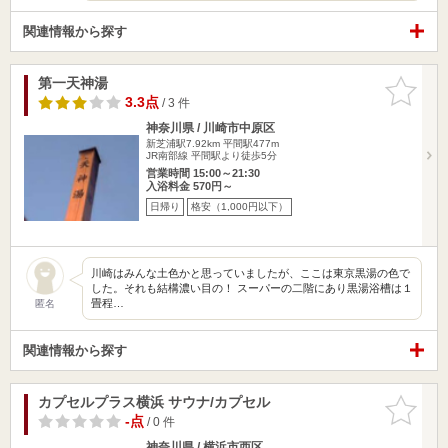
関連情報から探す
第一天神湯
お気に入
りに追加
3.3点
/ 3 件
神奈川県 / 川崎市中原区
新芝浦駅7.92km
平間駅477m
JR南部線 平間駅より徒歩5分
営業時間 15:00～21:30
入浴料金 570円～
日帰り
格安（1,000円以下）
川崎はみんな土色かと思っていましたが、ここは東京黒湯の色で
した。それも結構濃い目の！ スーパーの二階にあり黒湯浴槽は１
畳程…
匿名
関連情報から探す
カプセルプラス横浜 サウナ/カプセル
お気に入
りに追加
-点
/ 0 件
神奈川県 / 横浜市西区