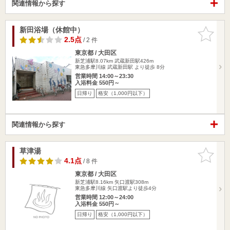
関連情報から探す
新田浴場（休館中）
お気に入
りに追加
2.5点
/ 2 件
東京都 / 大田区
新芝浦駅8.07km
武蔵新田駅426m
東急多摩川線 武蔵新田駅 より徒歩 8分
営業時間 14:00～23:30
入浴料金 550円～
日帰り
格安（1,000円以下）
関連情報から探す
草津湯
お気に入
りに追加
4.1点
/ 8 件
東京都 / 大田区
新芝浦駅8.16km
矢口渡駅308m
東急多摩川線 矢口渡駅より徒歩4分
営業時間 12:00～24:00
入浴料金 550円～
日帰り
格安（1,000円以下）