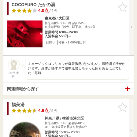
COCOFURO たかの湯
お気に入
りに追加
4.0点
/ 4 件
東京都 / 大田区
新芝浦駅6.58km
雑色駅152m
京浜急行線「雑色」駅下車、徒歩2分
営業時間 6:00～24:00
入浴料金 550円～
日帰り
格安（1,000円以下）
ミュージックロウリュウが爆音激熱でたのしい。短時間で汗がか
けます。身体が痛すぎて途中退出しちゃった回もあるほどでし
た。毎時…
30代 女
性
関連情報から探す
福美湯
お気に入
りに追加
4.6点
/ 5 件
神奈川県 / 横浜市港北区
新芝浦駅6.65km
菊名駅401m
JR・東横線菊名駅より徒歩4分
営業時間 15:00～23:00
入浴料金 500円～