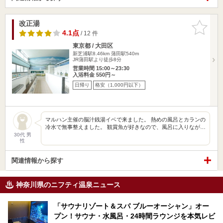
改正湯
お気に入
りに追加
4.1点
/ 12 件
東京都 / 大田区
新芝浦駅8.46km
蒲田駅540m
JR蒲田駅より徒歩8分
営業時間 15:00～23:30
入浴料金 550円～
日帰り
格安（1,000円以下）
マルハン主催の脳汁銭湯イベで来ました。 熱めの風呂とカランの
冷水で無事整えました。 観賞魚が好きなので、風呂に入りなが…
30代 男
性
関連情報から探す
神奈川県のニフティ温泉ニュース
「サウナリゾート＆スパ ブルーオーシャン」オー
プン！サウナ・水風呂・24時間ラウンジを本気レビ