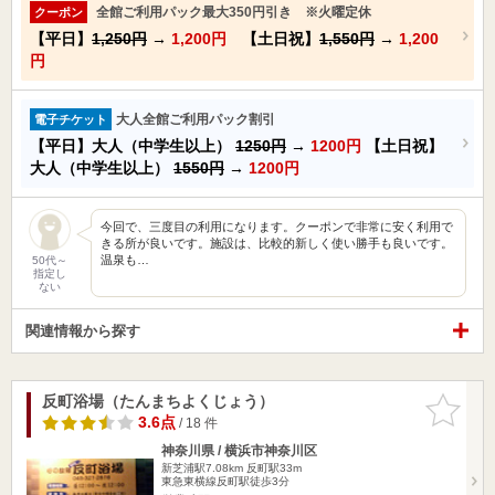
全館ご利用パック最大350円引き ※火曜定休
クーポン
【平日】
1,250円
→
1,200円
【土日祝】
1,550円
→
1,200
円
大人全館ご利用パック割引
電子チケット
【平日】大人（中学生以上）
1250円
→
1200円
【土日祝】
大人（中学生以上）
1550円
→
1200円
今回で、三度目の利用になります。クーポンで非常に安く利用で
きる所が良いです。施設は、比較的新しく使い勝手も良いです。
温泉も…
50代～
指定し
ない
関連情報から探す
反町浴場（たんまちよくじょう）
お気に入
りに追加
3.6点
/ 18 件
神奈川県 / 横浜市神奈川区
新芝浦駅7.08km
反町駅33m
東急東横線反町駅徒歩3分