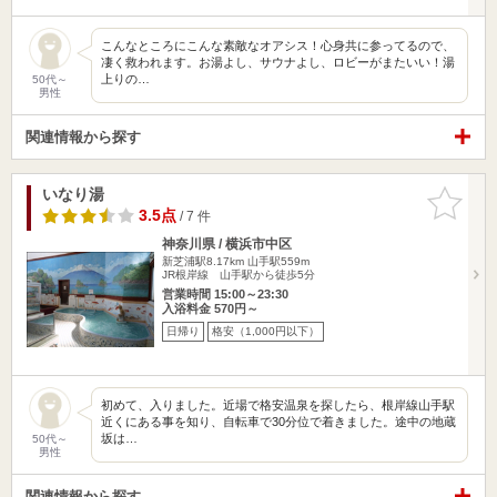
こんなところにこんな素敵なオアシス！心身共に参ってるので、
凄く救われます。お湯よし、サウナよし、ロビーがまたいい！湯
上りの…
50代～
男性
関連情報から探す
いなり湯
お気に入
りに追加
3.5点
/ 7 件
神奈川県 / 横浜市中区
新芝浦駅8.17km
山手駅559m
JR根岸線 山手駅から徒歩5分
営業時間 15:00～23:30
入浴料金 570円～
日帰り
格安（1,000円以下）
初めて、入りました。近場で格安温泉を探したら、根岸線山手駅
近くにある事を知り、自転車で30分位で着きました。途中の地蔵
坂は…
50代～
男性
関連情報から探す