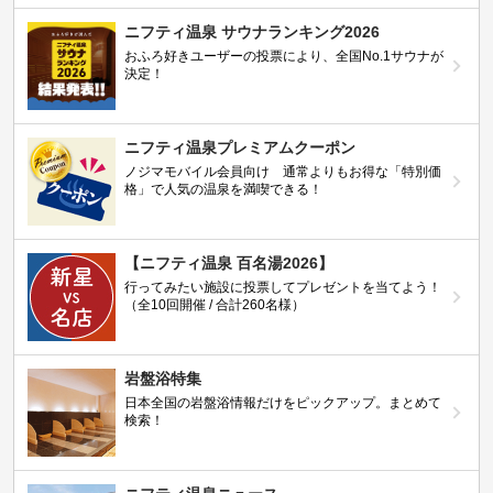
ニフティ温泉 サウナランキング2026
おふろ好きユーザーの投票により、全国No.1サウナが
決定！
ニフティ温泉プレミアムクーポン
ノジマモバイル会員向け 通常よりもお得な「特別価
格」で人気の温泉を満喫できる！
【ニフティ温泉 百名湯2026】
行ってみたい施設に投票してプレゼントを当てよう！
（全10回開催 / 合計260名様）
岩盤浴特集
日本全国の岩盤浴情報だけをピックアップ。まとめて
検索！