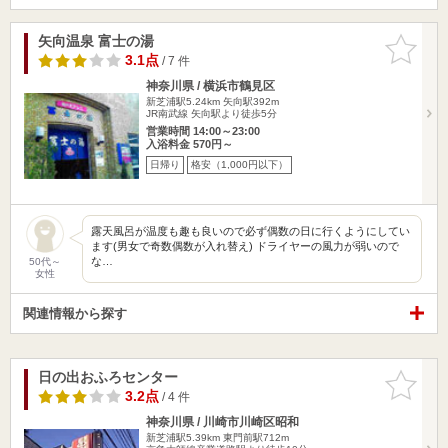
矢向温泉 富士の湯
お気に入
りに追加
3.1点
/ 7 件
神奈川県 / 横浜市鶴見区
新芝浦駅5.24km
矢向駅392m
JR南武線 矢向駅より徒歩5分
営業時間 14:00～23:00
入浴料金 570円～
日帰り
格安（1,000円以下）
露天風呂が温度も趣も良いので必ず偶数の日に行くようにしてい
ます(男女で奇数偶数が入れ替え) ドライヤーの風力が弱いので
な…
50代～
女性
関連情報から探す
日の出おふろセンター
お気に入
りに追加
3.2点
/ 4 件
神奈川県 / 川崎市川崎区昭和
新芝浦駅5.39km
東門前駅712m