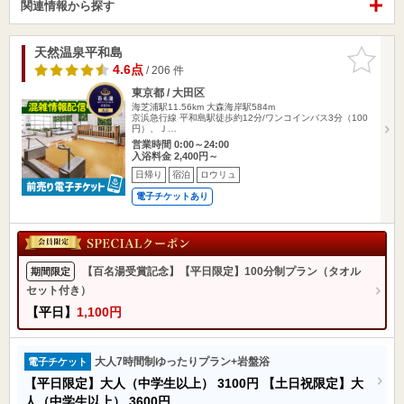
関連情報から探す
天然温泉平和島
お気に入
りに追加
4.6点
/ 206 件
東京都 / 大田区
海芝浦駅11.56km
大森海岸駅584m
京浜急行線 平和島駅徒歩約12分/ワンコインバス3分（100
円）、Ｊ…
営業時間 0:00～24:00
入浴料金 2,400円～
日帰り
宿泊
ロウリュ
電子チケットあり
【百名湯受賞記念】【平日限定】100分制プラン（タオル
期間限定
セット付き）
【平日】
1,100円
大人7時間制ゆったりプラン+岩盤浴
電子チケット
【平日限定】大人（中学生以上）
3100円
【土日祝限定】大
人（中学生以上）
3600円