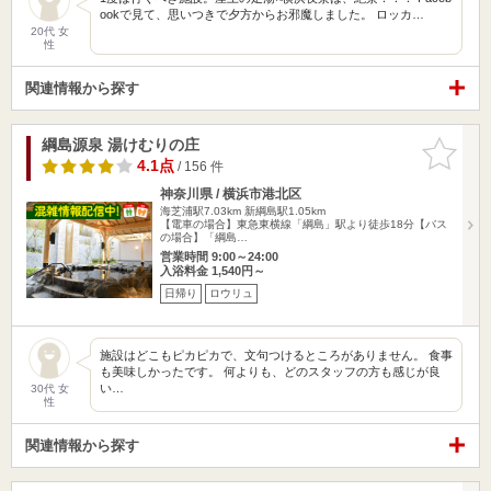
ookで見て、思いつきで夕方からお邪魔しました。 ロッカ…
20代 女
性
関連情報から探す
綱島源泉 湯けむりの庄
お気に入
りに追加
4.1点
/ 156 件
神奈川県 / 横浜市港北区
海芝浦駅7.03km
新綱島駅1.05km
【電車の場合】東急東横線「綱島」駅より徒歩18分【バス
の場合】「綱島…
営業時間 9:00～24:00
入浴料金 1,540円～
日帰り
ロウリュ
施設はどこもピカピカで、文句つけるところがありません。 食事
も美味しかったです。 何よりも、どのスタッフの方も感じが良
い…
30代 女
性
関連情報から探す