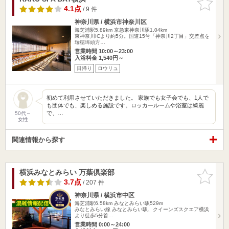
りに追加
4.1点
/ 9 件
神奈川県 / 横浜市神奈川区
海芝浦駅5.89km
京急東神奈川駅1.04km
東神奈川ICより約5分。国道15号「神奈川2丁目」交差点を
瑞穂埠頭方…
営業時間 10:00～23:00
入浴料金 1,540円～
日帰り
ロウリュ
初めて利用させていただきました。 家族でも女子会でも、1人で
も団体でも、楽しめる施設です。ロッカールームや浴室は綺麗
で、…
50代～
女性
関連情報から探す
横浜みなとみらい 万葉倶楽部
お気に入
りに追加
3.7点
/ 207 件
神奈川県 / 横浜市中区
海芝浦駅6.58km
みなとみらい駅529m
みなとみらい線 みなとみらい駅、クイーンズスクエア横浜
より徒歩5分首…
営業時間 0:00～24:00