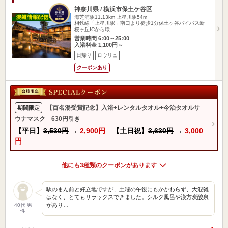
神奈川県 / 横浜市保土ケ谷区
海芝浦駅11.13km
上星川駅54m
相鉄線「上星川駅」南口より徒歩1分保土ヶ谷バイパス新
桜ヶ丘ICから環…
営業時間 6:00～25:00
入浴料金 1,100円～
日帰り
ロウリュ
クーポンあり
【百名湯受賞記念】入浴+レンタルタオル+今治タオルサ
期間限定
ウナマスク 630円引き
【平日】
3,530円
→
2,900円
【土日祝】
3,630円
→
3,000
円
他にも3種類のクーポンがあります
駅のまん前と好立地ですが、土曜の午後にもかかわらず、大混雑
はなく、とてもリラックスできました。シルク風呂や漢方炭酸泉
があり…
40代 男
性