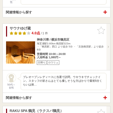
性
関連情報から探す
サウナゆげ蔵
お気に入
りに追加
4.0点
/ 1 件
神奈川県 / 横浜市鶴見区
海芝浦駅3.60km
鶴見駅323m
・「鶴見駅」西口 より徒歩 5分 ・「京急鶴見駅」より徒歩
8分
営業時間 10:00～24:00
入浴料金 1,080円～
日帰り
ロウリュ
プレオープンレディースに当選で訪問。ウキウキでチェックイ
ン。スタッフの皆さんはとても優しそうな方ばかりで最初5分く
らいは挨…
50代～
女性
関連情報から探す
RAKU SPA 鶴見（ラクスパ鶴見）
お気に入