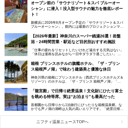
す。サウナや水風呂の気持ちよさはもちろん、リラックスス
オープン前の「サウナリゾート＆スパ ブルーオー
ペースの過ごしやすさまで徹底チェック。新横浜エリアで日
シャン」に潜入！没入型サウナの魅力を徹底レポー
常の疲れをリセットしたい人、ライブやスポーツ観戦遠征組
は必見です。
ト！
新横浜に2026年6月オープン予定の「サウナリゾート＆スパ
ブルーオーシャン」。館内には最新のプロジェクションマッ
ピングが多用され、まるで世界を旅しているかのような圧倒
的な“没入感（イマーシブ）”を体験できます。
【2026年最新】神奈川のスーパー銭湯26選！岩盤
浴・24時間営業・駅近など目的別おすすめ施設
「仕事の疲れをリセットしたいけれど遠出する元気はない」
今回は、そんな大注目の施設に一足先にお邪魔し、その全貌
「休日は漫画を読みながら一日中ダラダラ過ごしたい」
を見学させていただきました！
「子ども連れでも気兼ねなく、家事を忘れてリフレッシュし
たい」
サウナ室の中に咲き誇る桜、魚たちが泳ぐ水風呂、そしてバ
箱根 プリンスホテルの旗艦ホテル、「ザ・プリン
リのビーチを思わせる休憩スペース…。驚きの連続だった館
ス箱根芦ノ湖」で味わう建築美と優雅な休日
そんな「癒やされたい」という願いを叶えてくれるのが、神
内の様子をレポートします！
奈川県のスーパー銭湯。
神奈川県の箱根にプリンスホテル（西武プリンスホテルズ＆
神奈川県には、サウナや岩盤浴、一日中遊べるエンタメ施設
リゾーツ）のホテルは、「ザ・プリンス 箱根芦ノ湖」「芦
など、“非日常”を味わえるスーパー銭湯が数多く揃っていま
ノ湖畔 蛸川温泉 龍宮殿」「箱根湯の花プリンスホテル」
す。しかし、選択肢が多いからこそ「どの施設か迷ってしま
「箱根仙石原プリンスホテル」と4軒あり、今回ご紹介する
う」という人も多いはず。
「龍宮殿」で日帰り絶景温泉！文化財にひたり富士
「ザ・プリンス 箱根芦ノ湖」は、その中でもフラッグシッ
を眺める特等席。実は“お泊まり”も最高だった
プ（旗艦）に位置づけられる特別なホテルです。
そこで今回は、神奈川県内の人気施設26選を「安さ」「岩
盤浴・漫画の充実度」「景色の良さ」「高級感」「深夜営
首都圏から日帰りから1泊旅行にぴったりな箱根温泉郷。な
昭和の日本を代表する建築家の一人、村野藤吾が芦ノ湖の畔
業」「駅近」など、目的別に厳選して紹介します。
かでも芦ノ湖の湖畔は人気の高いエリアです。「絶景日帰り
に建てた桃源郷のようなホテルがここ。自家源泉の温泉や、
今の気分にぴったりの施設を見つけて、最高のリフレッシュ
温泉 龍宮殿本館」は、露天風呂から芦ノ湖と富士山の両方
こだわりぬいた食もあわせて、このホテルの魅力をレポート
時間を過ごす参考にしていただけますと幸いです。
が楽しめるまさに眺望自慢の日帰り温泉。
します。
ニフティ温泉ニュースTOPへ
そしてここは全24室の「箱根 芦ノ湖畔蛸川温泉 龍宮殿」と
───