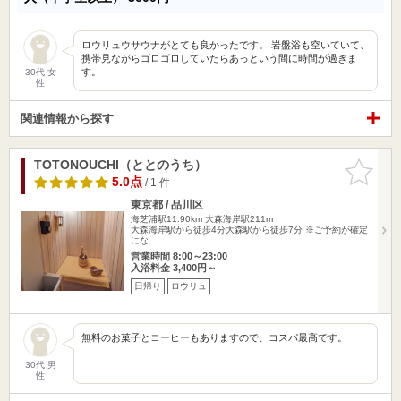
ロウリュウサウナがとても良かったです。 岩盤浴も空いていて、
携帯見ながらゴロゴロしていたらあっという間に時間が過ぎま
す。
30代 女
性
関連情報から探す
TOTONOUCHI（ととのうち）
お気に入
りに追加
5.0点
/ 1 件
東京都 / 品川区
海芝浦駅11.90km
大森海岸駅211m
大森海岸駅から徒歩4分 ​大森駅から徒歩7分 ※ご予約が確定
にな…
営業時間 8:00～23:00
入浴料金 3,400円～
日帰り
ロウリュ
無料のお菓子とコーヒーもありますので、コスパ最高です。
30代 男
性