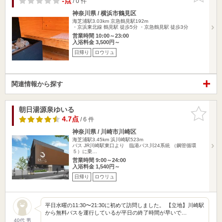
-点
/ 0 件
神奈川県 / 横浜市鶴見区
海芝浦駅3.03km
京急鶴見駅192m
・京浜東北線 鶴見駅 徒歩5分 ・京急鶴見駅 徒歩3分
営業時間 10:00～23:00
入浴料金 3,500円～
日帰り
ロウリュ
関連情報から探す
朝日湯源泉ゆいる
お気に入
りに追加
4.7点
/ 6 件
神奈川県 / 川崎市川崎区
海芝浦駅3.45km
浜川崎駅523m
バス JR川崎駅東口より 臨港バス川24系統 （鋼管循環
５）に乗…
営業時間 9:00～24:00
入浴料金 1,540円～
日帰り
ロウリュ
平日水曜の11:30〜21:30に初めて訪問しました。 【立地】川崎駅
から無料バスを運行しているが平日の終了時間が早いで…
40代 男