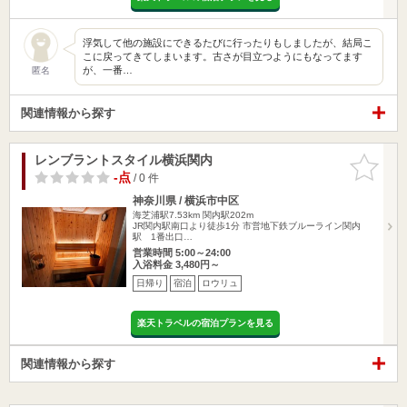
浮気して他の施設にできるたびに行ったりもしましたが、結局こ
こに戻ってきてしまいます。古さが目立つようにもなってます
が、一番…
匿名
関連情報から探す
レンブラントスタイル横浜関内
お気に入
りに追加
-点
/ 0 件
神奈川県 / 横浜市中区
海芝浦駅7.53km
関内駅202m
JR関内駅南口より徒歩1分 市営地下鉄ブルーライン関内
駅 1番出口…
営業時間 5:00～24:00
入浴料金 3,480円～
日帰り
宿泊
ロウリュ
楽天トラベルの宿泊プランを見る
関連情報から探す