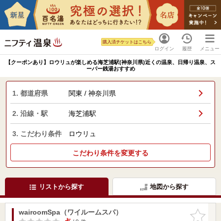
購入済チケットはこちら
ログイン
履歴
メニュー
【クーポンあり】ロウリュが楽しめる海芝浦駅(神奈川県)近くの温泉、日帰り温泉、ス
ーパー銭湯おすすめ
1. 都道府県
関東 / 神奈川県
2. 沿線・駅
海芝浦駅
3. こだわり条件
ロウリュ
こだわり条件を変更する
リストから探す
地図から探す
wairoomSpa（ワイルームスパ）
お気に入
りに追加