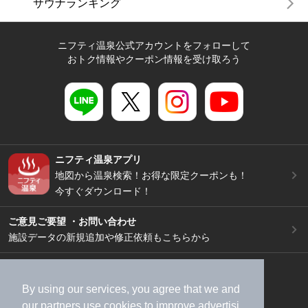
サウナランキング
ニフティ温泉公式アカウントをフォローして
おトク情報やクーポン情報を受け取ろう
ニフティ温泉アプリ
地図から温泉検索！お得な限定クーポンも！
今すぐダウンロード！
ご意見ご要望 ・お問い合わせ
施設データの新規追加や修正依頼もこちらから
スマートフォン
/
PC
加盟店募集（資料請求）
広告出稿のご案内
By using our services, you agree that we and
our
partners
use cookies to improve advertisi
利用規約
ライフスタイルMEMBERS+規約