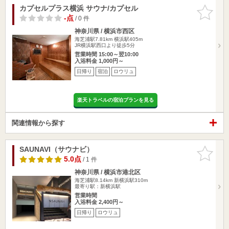
カプセルプラス横浜 サウナ/カプセル
お気に入
りに追加
-点
/ 0 件
神奈川県 / 横浜市西区
海芝浦駅7.81km
横浜駅405m
JR横浜駅西口より徒歩5分
営業時間 15:00～翌10:00
入浴料金 1,000円～
日帰り
宿泊
ロウリュ
楽天トラベルの宿泊プランを見る
関連情報から探す
SAUNAVI（サウナビ）
お気に入
りに追加
5.0点
/ 1 件
神奈川県 / 横浜市港北区
海芝浦駅8.14km
新横浜駅310m
最寄り駅：新横浜駅
営業時間
入浴料金 2,400円～
日帰り
ロウリュ