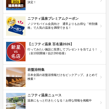
決定！
ニフティ温泉プレミアムクーポン
ノジマモバイル会員向け 通常よりもお得な「特別価
格」で人気の温泉を満喫できる！
【ニフティ温泉 百名湯2026】
行ってみたい施設に投票してプレゼントを当てよう！
（全10回開催 / 合計260名様）
岩盤浴特集
日本全国の岩盤浴情報だけをピックアップ。まとめて
検索！
ニフティ温泉ニュース
温泉にもっと行きたくなる！お得な情報を掲載中