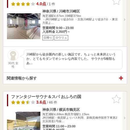
りに追加
4.0点
/ 1 件
神奈川県 / 川崎市川崎区
海芝浦駅4.67km
川崎駅379m
・JR川崎駅より徒歩5分 ・京急川崎駅より徒歩7分 ・東京
方面よ…
営業時間 9:00～23:00
入浴料金 2,350円～
日帰り
ロウリュ
川崎駅から徒歩圏内の新しい施設です。ちょっと未来的という
か、とてもモダンでオシャレな内装でした。 サウナが5種類も
あ…
30代 女
性
関連情報から探す
ファンタジーサウナ＆スパ おふろの国
お気に入
りに追加
3.6点
/ 46 件
神奈川県 / 横浜市鶴見区
海芝浦駅4.69km
鶴見市場駅1.15km
JR川崎駅・鶴見駅よりバス利用、新鶴見橋停留所下車第2
京浜国道1号線…
営業時間 11:00～23:00
入浴料金 950円～