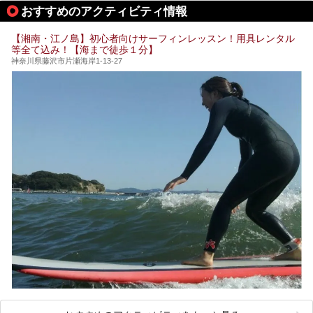
して宿泊もできます。宿泊者は「龍宮殿本館」の営業時間に
提供元：株式会社西武・プリンスホテルズワールドワイド
おすすめのアクティビティ情報
加えて、朝6時からの宿泊者専用時間帯にも「龍宮殿本館」
【PR】
のお風呂が利用できます。
この記事はザ・プリンス 箱根芦ノ湖のPR記事です。
【湘南・江ノ島】初心者向けサーフィンレッスン！用具レンタル
今回は日帰り温泉としての「絶景日帰り温泉 龍宮殿本館
等全て込み！【海まで徒歩１分】
（以下、龍宮殿本館）」と、旅館としての「箱根 芦ノ湖畔
蛸川温泉 龍宮殿（以下、龍宮殿）」の両方の魅力をたっぷ
神奈川県藤沢市片瀬海岸1-13-27
りお伝えします！
ここは箱根神社、九頭龍神社、白龍神社、箱根元宮と箱根の
4つの神社に囲まれたパワースポットです。
───
提供元：株式会社西武・プリンスホテルズワールドワイド
【PR】
この記事は箱根 芦ノ湖畔蛸川温泉 龍宮殿のPR記事です。