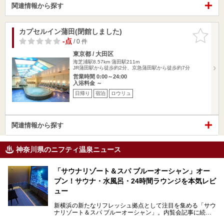
関連情報から探す
カプセルイン蒲田(閉館しました)
お気に入
りに追加
-点
/ 0 件
東京都 / 大田区
海芝浦駅8.57km
蒲田駅211m
JR蒲田駅から徒歩約2分、京急蒲田駅から徒歩約7分
営業時間 0:00～24:00
入浴料金 ～
日帰り
宿泊
ロウリュ
関連情報から探す
神奈川県のニフティ温泉ニュース
「サウナリゾート＆スパ ブルーオーシャン」オー
プン！サウナ・水風呂・24時間ラウンジを本気レビ
ュー
新横浜の新たなリフレッシュ拠点として注目を集める「サウ
ナリゾート＆スパ ブルーオーシャン」。内覧会記事に続
き、今回は実際に体験してみたリアルな様子をレポートしま