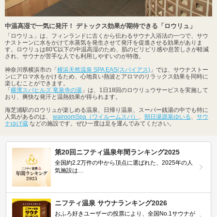
中温高湿で一気に発汗！ デトックス効果が期待できる「ロウリュ」
「ロウリュ」は、フィンランドに古くから伝わるサウナ入浴法の一つで、サウ
ナストーンに水をかけて水蒸気を発生させて発汗を促進させる効果がありま
す。ロウリュは80℃以下の中温高湿のため、肌のピリピリ感や息苦しさが軽減
され、サウナが苦手な人でも利用しやすいのが特徴。
神奈川県横浜市の「
横浜天然温泉 SPA EAS(スパイアス)
」では、サウナストー
ンにアロマ水をかけるため、心地良い熱波とアロマのリラックス効果を同時に
楽しむことができます。
「
横濱スパヒルズ 竜泉寺の湯
」は、1日18回のロウリュウサービスを実施して
おり、爽快な発汗と温熱効果が得られます。
海芝浦駅のロウリュが楽しめる温泉、日帰り温泉、スーパー銭湯の中でも特に
人気があるのは、
wairoomSpa（ワイルームスパ）
、
朝日湯源泉ゆいる
、
サウ
ナゆげ蔵
などの施設です。ぜひ一度は足を運んでみてください。
第20回ニフティ温泉年間ランキング2025
全国約2.2万件の中から頂点に選ばれた、2025年の人
気施設は…
ニフティ温泉 サウナランキング2026
おふろ好きユーザーの投票により、全国No.1サウナが