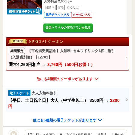
入浴料金 2,000円～
日帰り
宿泊
ロウリュ
電子チケットあり
クーポンあり
楽天トラベルの宿泊プランを見る
【百名湯受賞記念】入館料+セルフドリンク1杯 割引
期間限定
（入湯税別途）【12701】
通常
4,260円相当
→
3,760円（500円お得！）
他にも4種類のクーポンがあります
大人入館料割引
電子チケット
【平日、土日祝全日】大人（中学生以上）
3500円
→
3200
円
他にも6種類の電子チケットがあります
1度は行くべき施設。屋上の足湯×横浜夜景は、絶景！！！ Faceb