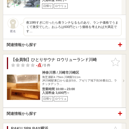
日帰り
ロウリュ
夜10時すぎに行ったら夜ランチなるものあり、ランチ価格でうま
くて激安でした。おふろは600円という価格を考えれば大満足で
す…
匿名
関連情報から探す
【会員制】ひとりサウナ ロウリューランド川崎
お気に入
りに追加
-点
/ 0 件
神奈川県 / 川崎市川崎区
海芝浦駅4.75km
川崎駅311m
JR川崎駅東口から徒歩5分。アゼリア地下街36番出口。ラ
チッタデッラ…
営業時間 10:00～23:00
入浴料金 3,600円～
日帰り
ロウリュ
関連情報から探す
RAKU SPA BAY横浜
お気に入