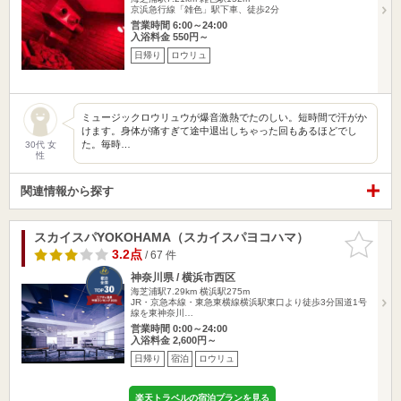
京浜急行線「雑色」駅下車、徒歩2分
営業時間 6:00～24:00
入浴料金 550円～
日帰り
ロウリュ
ミュージックロウリュウが爆音激熱でたのしい。短時間で汗がか
けます。身体が痛すぎて途中退出しちゃった回もあるほどでし
た。毎時…
30代 女
性
関連情報から探す
スカイスパYOKOHAMA（スカイスパヨコハマ）
お気に入
りに追加
3.2点
/ 67 件
神奈川県 / 横浜市西区
海芝浦駅7.29km
横浜駅275m
JR・京急本線・東急東横線横浜駅東口より徒歩3分国道1号
線を東神奈川…
営業時間 0:00～24:00
入浴料金 2,600円～
日帰り
宿泊
ロウリュ
楽天トラベルの宿泊プランを見る