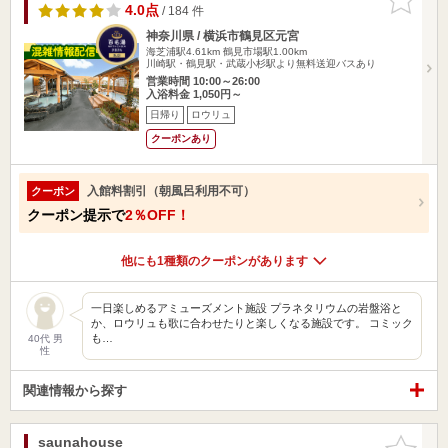
りに追加
4.0点
/ 184 件
神奈川県 / 横浜市鶴見区元宮
海芝浦駅4.61km
鶴見市場駅1.00km
川崎駅・鶴見駅・武蔵小杉駅より無料送迎バスあり
営業時間 10:00～26:00
入浴料金 1,050円～
日帰り
ロウリュ
クーポンあり
入館料割引（朝風呂利用不可）
クーポン
クーポン提示で
2％OFF！
他にも1種類のクーポンがあります
一日楽しめるアミューズメント施設 プラネタリウムの岩盤浴と
か、ロウリュも歌に合わせたりと楽しくなる施設です。 コミック
も…
40代 男
性
関連情報から探す
saunahouse
お気に入