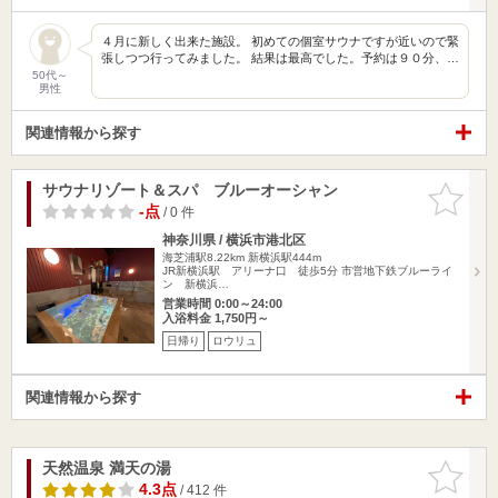
４月に新しく出来た施設。 初めての個室サウナですが近いので緊
張しつつ行ってみました。 結果は最高でした。予約は９０分、…
50代～
男性
関連情報から探す
サウナリゾート＆スパ ブルーオーシャン
お気に入
りに追加
-点
/ 0 件
神奈川県 / 横浜市港北区
海芝浦駅8.22km
新横浜駅444m
JR新横浜駅 アリーナ口 徒歩5分 市営地下鉄ブルーライ
ン 新横浜…
営業時間 0:00～24:00
入浴料金 1,750円～
日帰り
ロウリュ
関連情報から探す
天然温泉 満天の湯
お気に入
りに追加
4.3点
/ 412 件