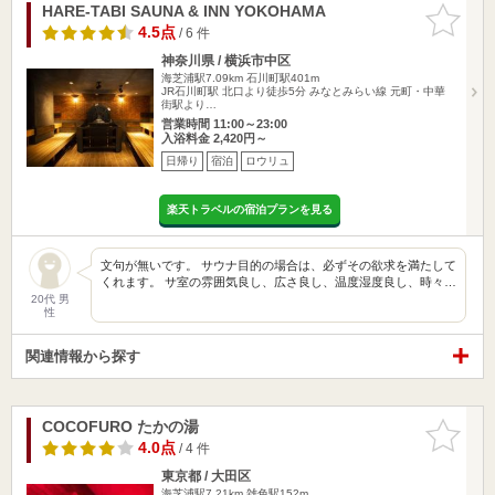
HARE-TABI SAUNA & INN YOKOHAMA
お気に入
りに追加
4.5点
/ 6 件
神奈川県 / 横浜市中区
海芝浦駅7.09km
石川町駅401m
JR石川町駅 北口より徒歩5分 みなとみらい線 元町・中華
街駅より…
営業時間 11:00～23:00
入浴料金 2,420円～
日帰り
宿泊
ロウリュ
楽天トラベルの宿泊プランを見る
文句が無いです。 サウナ目的の場合は、必ずその欲求を満たして
くれます。 サ室の雰囲気良し、広さ良し、温度湿度良し、時々…
20代 男
性
関連情報から探す
COCOFURO たかの湯
お気に入
りに追加
4.0点
/ 4 件
東京都 / 大田区
海芝浦駅7.21km
雑色駅152m