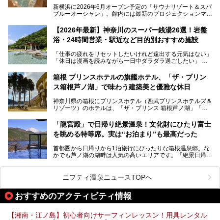
新横浜に2026年6月オープン予定の「サウナリゾート＆スパ
ブルーオーシャン」。館内には最新のプロジェクションマッ
ピングが多用され、まるで世界を旅しているかのような圧倒
的な“没入感（イマーシブ）”を体験できます。
【2026年最新】神奈川のスーパー銭湯26選！岩盤
浴・24時間営業・駅近など目的別おすすめ施設
「仕事の疲れをリセットしたいけれど遠出する元気はない」
今回は、そんな大注目の施設に一足先にお邪魔し、その全貌
「休日は漫画を読みながら一日中ダラダラ過ごしたい」
を見学させていただきました！
「子ども連れでも気兼ねなく、家事を忘れてリフレッシュし
たい」
サウナ室の中に咲き誇る桜、魚たちが泳ぐ水風呂、そしてバ
箱根 プリンスホテルの旗艦ホテル、「ザ・プリン
リのビーチを思わせる休憩スペース…。驚きの連続だった館
ス箱根芦ノ湖」で味わう建築美と優雅な休日
そんな「癒やされたい」という願いを叶えてくれるのが、神
内の様子をレポートします！
奈川県のスーパー銭湯。
神奈川県の箱根にプリンスホテル（西武プリンスホテルズ＆
神奈川県には、サウナや岩盤浴、一日中遊べるエンタメ施設
リゾーツ）のホテルは、「ザ・プリンス 箱根芦ノ湖」「芦
など、“非日常”を味わえるスーパー銭湯が数多く揃っていま
ノ湖畔 蛸川温泉 龍宮殿」「箱根湯の花プリンスホテル」
す。しかし、選択肢が多いからこそ「どの施設か迷ってしま
「箱根仙石原プリンスホテル」と4軒あり、今回ご紹介する
う」という人も多いはず。
「龍宮殿」で日帰り絶景温泉！文化財にひたり富士
「ザ・プリンス 箱根芦ノ湖」は、その中でもフラッグシッ
を眺める特等席。実は“お泊まり”も最高だった
プ（旗艦）に位置づけられる特別なホテルです。
そこで今回は、神奈川県内の人気施設26選を「安さ」「岩
盤浴・漫画の充実度」「景色の良さ」「高級感」「深夜営
首都圏から日帰りから1泊旅行にぴったりな箱根温泉郷。な
昭和の日本を代表する建築家の一人、村野藤吾が芦ノ湖の畔
業」「駅近」など、目的別に厳選して紹介します。
かでも芦ノ湖の湖畔は人気の高いエリアです。「絶景日帰り
に建てた桃源郷のようなホテルがここ。自家源泉の温泉や、
今の気分にぴったりの施設を見つけて、最高のリフレッシュ
温泉 龍宮殿本館」は、露天風呂から芦ノ湖と富士山の両方
こだわりぬいた食もあわせて、このホテルの魅力をレポート
時間を過ごす参考にしていただけますと幸いです。
が楽しめるまさに眺望自慢の日帰り温泉。
します。
ニフティ温泉ニュースTOPへ
そしてここは全24室の「箱根 芦ノ湖畔蛸川温泉 龍宮殿」と
───
して宿泊もできます。宿泊者は「龍宮殿本館」の営業時間に
提供元：株式会社西武・プリンスホテルズワールドワイド
おすすめのアクティビティ情報
加えて、朝6時からの宿泊者専用時間帯にも「龍宮殿本館」
【PR】
のお風呂が利用できます。
この記事はザ・プリンス 箱根芦ノ湖のPR記事です。
【湘南・江ノ島】初心者向けサーフィンレッスン！用具レンタル
今回は日帰り温泉としての「絶景日帰り温泉 龍宮殿本館