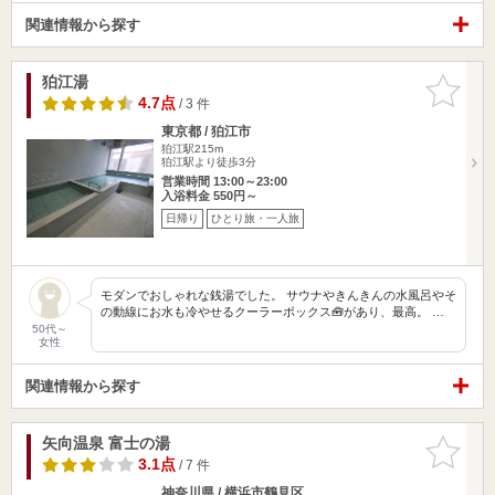
関連情報から探す
狛江湯
お気に入
りに追加
4.7点
/ 3 件
東京都 / 狛江市
狛江駅215m
狛江駅より徒歩3分
営業時間 13:00～23:00
入浴料金 550円～
日帰り
ひとり旅・一人旅
モダンでおしゃれな銭湯でした。 サウナやきんきんの水風呂やそ
の動線にお水も冷やせるクーラーボックス🧰があり、最高。 …
50代～
女性
関連情報から探す
矢向温泉 富士の湯
お気に入
りに追加
3.1点
/ 7 件
神奈川県 / 横浜市鶴見区