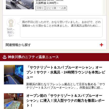
入浴料金 2,300円～
日帰り
ひとり旅・一人旅
雨の平日に行ったので、かなり空いていました。 おかげで、どの
湯船ゆったり浸かることが出来ました。 露天風呂は雨のために…
50代～
指定し
ない
関連情報から探す
神奈川県のニフティ温泉ニュース
「サウナリゾート＆スパ ブルーオーシャン」オー
プン！サウナ・水風呂・24時間ラウンジを本気レビ
ュー
新横浜の新たなリフレッシュ拠点として注目を集める「サウ
ナリゾート＆スパ ブルーオーシャン」。内覧会記事に続
き、今回は実際に体験してみたリアルな様子をレポートしま
す。サウナや水風呂の気持ちよさはもちろん、リラックスス
オープン前の「サウナリゾート＆スパ ブルーオー
ペースの過ごしやすさまで徹底チェック。新横浜エリアで日
シャン」に潜入！没入型サウナの魅力を徹底レポー
常の疲れをリセットしたい人、ライブやスポーツ観戦遠征組
は必見です。
ト！