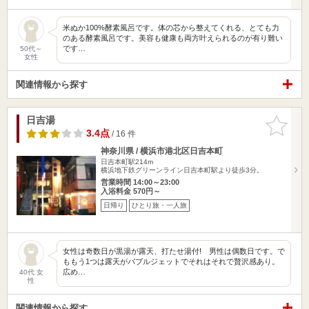
米ぬか100%酵素風呂です。体の芯から整えてくれる、とても力
のある酵素風呂です。美容も健康も両方叶えられるのが有り難い
です…
50代～
女性
関連情報から探す
日吉湯
お気に入
りに追加
3.4点
/ 16 件
神奈川県 / 横浜市港北区日吉本町
日吉本町駅214m
横浜地下鉄グリーンライン日吉本町駅より徒歩3分。
営業時間 14:00～23:00
入浴料金 570円～
日帰り
ひとり旅・一人旅
女性は奇数日が黒湯が露天、打たせ湯付! 男性は偶数日です。で
ももう1つは露天がバブルジェットでそれはそれで贅沢感あり。
広め…
40代 女
性
関連情報から探す