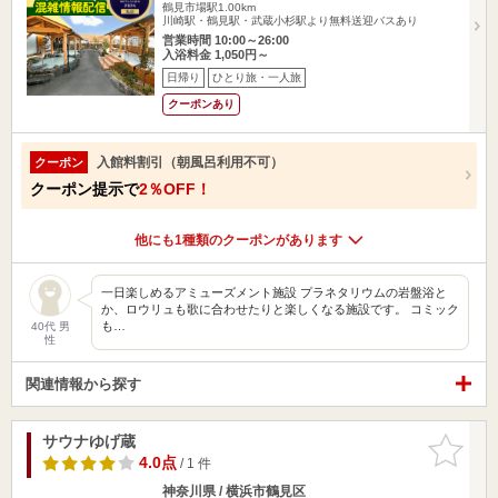
鶴見市場駅1.00km
川崎駅・鶴見駅・武蔵小杉駅より無料送迎バスあり
営業時間 10:00～26:00
入浴料金 1,050円～
日帰り
ひとり旅・一人旅
クーポンあり
入館料割引（朝風呂利用不可）
クーポン
クーポン提示で
2％OFF！
他にも1種類のクーポンがあります
一日楽しめるアミューズメント施設 プラネタリウムの岩盤浴と
か、ロウリュも歌に合わせたりと楽しくなる施設です。 コミック
も…
40代 男
性
関連情報から探す
サウナゆげ蔵
お気に入
りに追加
4.0点
/ 1 件
神奈川県 / 横浜市鶴見区