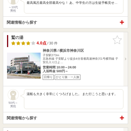
最高風呂最高全部最高やな！ あ、中学生の方は生徒手帳見せ…
～10代
男性
関連情報から探す
鷲の湯
お気に入
りに追加
4.0点
/ 30 件
神奈川県 / 横浜市神奈川区
子安駅273m
京急本線 子安駅より徒歩4分首都高速神奈川1号横羽線 子
安出入り口よ…
営業時間 10:00～24:00
入浴料金 500円～
日帰り
ひとり旅・一人旅
湯船も大きく非常にくつろげました。 また行こうと思います。
50代～
男性
関連情報から探す