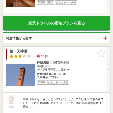
日帰り
宿泊
ひとり旅・一人旅
楽天トラベルの宿泊プランを見る
関連情報から探す
第一天神湯
お気に入
りに追加
3.3点
/ 3 件
神奈川県 / 川崎市中原区
平間駅477m
JR南部線 平間駅より徒歩5分
営業時間 15:00～21:30
入浴料金 570円～
日帰り
ひとり旅・一人旅
川崎はみんな土色かと思っていましたが、ここは東京黒湯の色で
した。それも結構濃い目の！ スーパーの二階にあり黒湯浴槽は１
畳程…
匿名