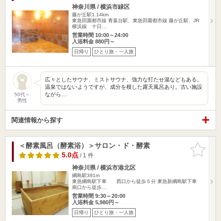
神奈川県 / 横浜市緑区
藤が丘駅1.14km
東急田園都市線 青葉台駅、東急田園都市線 藤が丘駅、JR
横浜線 十日…
営業時間 10:00～24:00
入浴料金 880円～
日帰り
ひとり旅・一人旅
広々としたサウナ、ミストサウナ、強力な打たせ湯などもある。
温泉ではないようですが、成分を模した露天風呂あり。古い施設
ながら…
50代～
男性
関連情報から探す
＜酵素風呂（酵素浴）＞サロン・ド・酵素
お気に入
りに追加
5.0点
/ 1 件
神奈川県 / 横浜市港北区
綱島駅391m
東急綱島駅下車 西口から徒歩５分 東急新綱島駅下車
南口から徒歩…
営業時間 9:30～20:00
入浴料金 5,980円～
日帰り
ひとり旅・一人旅