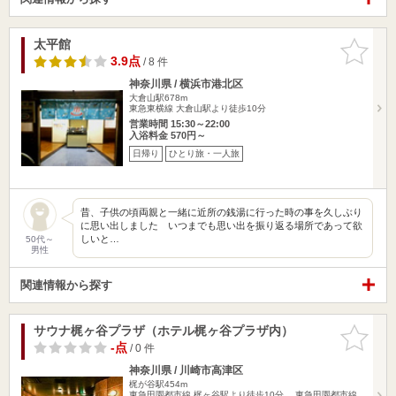
太平館
お気に入
りに追加
3.9点
/ 8 件
神奈川県 / 横浜市港北区
大倉山駅678m
東急東横線 大倉山駅より徒歩10分
営業時間 15:30～22:00
入浴料金 570円～
日帰り
ひとり旅・一人旅
昔、子供の頃両親と一緒に近所の銭湯に行った時の事を久しぶり
に思い出しました いつまでも思い出を振り返る場所であって欲
しいと…
50代～
男性
関連情報から探す
サウナ梶ヶ谷プラザ（ホテル梶ヶ谷プラザ内）
お気に入
りに追加
-点
/ 0 件
神奈川県 / 川崎市高津区
梶が谷駅454m
東急田園都市線 梶ヶ谷駅より徒歩10分。 東急田園都市線