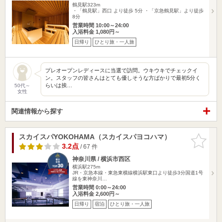
鶴見駅323m
・「鶴見駅」西口 より徒歩 5分 ・「京急鶴見駅」より徒歩
8分
営業時間 10:00～24:00
入浴料金 1,080円～
日帰り
ひとり旅・一人旅
プレオープンレディースに当選で訪問。ウキウキでチェックイ
ン。スタッフの皆さんはとても優しそうな方ばかりで最初5分く
らいは挨…
50代～
女性
関連情報から探す
スカイスパYOKOHAMA（スカイスパヨコハマ）
お気に入
りに追加
3.2点
/ 67 件
神奈川県 / 横浜市西区
横浜駅275m
JR・京急本線・東急東横線横浜駅東口より徒歩3分国道1号
線を東神奈川…
営業時間 0:00～24:00
入浴料金 2,600円～
日帰り
宿泊
ひとり旅・一人旅