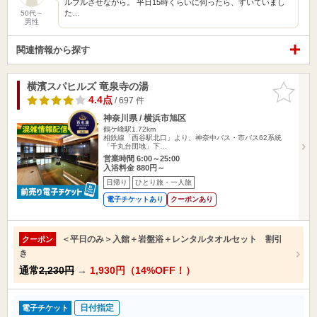
ルブルさせながら。 平日15時くらいに伺ったら、すいていまし
た…
50代～
男性
関連情報から探す
横濱スパヒルズ 竜泉寺の湯
お気に入
りに追加
4.4点
/ 697 件
神奈川県 / 横浜市旭区
鶴ケ峰駅1.72km
相鉄線「西谷駅北口」より、神奈中バス・市バス62系統
「千丸台団地」下…
営業時間 6:00～25:00
入浴料金 880円～
日帰り
ひとり旅・一人旅
電子チケットあり
クーポンあり
＜平日のみ＞入館＋岩盤浴＋レンタルタオルセット 割引
クーポン
き
通常
2,230円
→
1,930円（14%OFF！）
日付指定
電子チケット