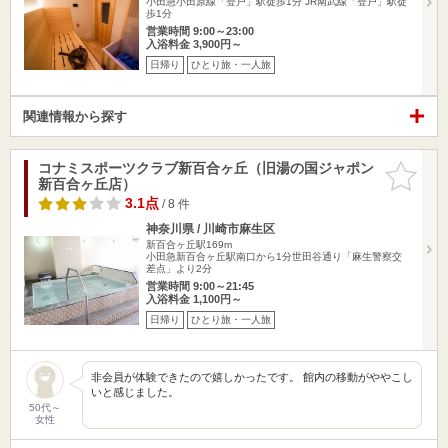
小田急小田原線「登戸」駅徒歩1分 JR南武線「登戸」駅徒
歩1分
営業時間 9:00～23:00
入浴料金 3,900円～
日帰り
ひとり旅・一人旅
関連情報から探す
コナミスポーツクラブ新百合ヶ丘（旧湯の国ジャポン
お気に入
新百合ヶ丘店）
りに追加
3.1点
/ 8 件
神奈川県 / 川崎市麻生区
新百合ヶ丘駅169m
小田急新百合ヶ丘駅南口から1分世田谷通り「麻生警察交
差点」より2分
営業時間 9:00～21:45
入浴料金 1,100円～
日帰り
ひとり旅・一人旅
非会員が体験できたので嬉しかったです。 館内の移動がややこし
いと感じました。
50代～
女性