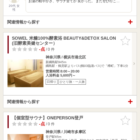
お湯の軽やかさ、サウナ全てが 良かった。 またぜひ行こ…
20代 女
性
関連情報から探す
SOWEL 米糠100%酵素浴 BEAUTY&DETOX SALON
お気に入
(旧酵素美健センター）
りに追加
-点
/ 0 件
神奈川県 / 横浜市港北区
新綱島駅945m
綱島駅・鶴見駅よりバス(鶴03臨港バス)で「樽町」下車1分
営業時間 8:00～20:00
入浴料金 5,600円～
日帰り
ひとり旅・一人旅
関連情報から探す
【個室型サウナ】ONEPERSON登戸
お気に入
りに追加
-点
/ 0 件
神奈川県 / 川崎市多摩区
登戸駅65m