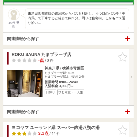
東急田園都市線の鷺沼駅からバスを利用し、４つ目のバス停「中
有馬」で下車すると徒歩で約１分。周りは住宅街、しかもバス通
り沿い…
40代 男
性
関連情報から探す
ROKU SAUNA たまプラーザ店
お気に入
りに追加
-点
/ 0 件
神奈川県 / 横浜市青葉区
たまプラーザ駅189m
たまプラーザ駅より徒歩２分
営業時間 8:00～24:40
入浴料金 3,960円～
日帰り
ひとり旅・一人旅
関連情報から探す
ヨコヤマ ユーランド緑 スーパー銭湯八朔の湯
お気に入
りに追加
3.1点
/ 44 件