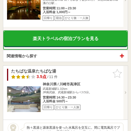
溝の口駅…
営業時間 11:00～23:30
入浴料金 1,000円～
日帰り
宿泊
ひとり旅・一人旅
楽天トラベルの宿泊プランを見る
関連情報から探す
たちばな温泉たちばな湯
お気に入
りに追加
3.5点
/ 11 件
神奈川県 / 川崎市高津区
武蔵新城駅1.32km
JR南武線、武蔵新城駅からバス5分。
営業時間 14:30～23:30
入浴料金 500円～
日帰り
ひとり旅・一人旅
熱々黒湯と源泉黒湯を使った水風呂を交互に。間に電気風呂でブ