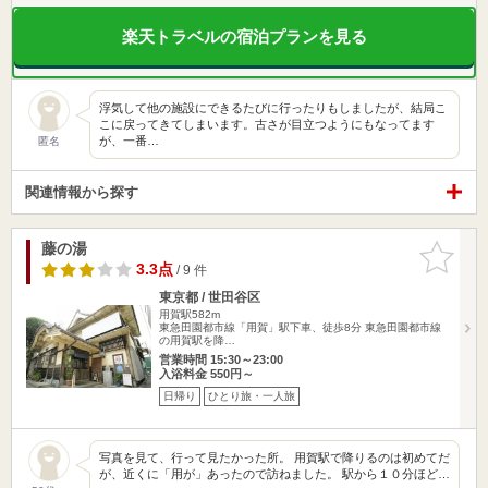
楽天トラベルの宿泊プランを見る
浮気して他の施設にできるたびに行ったりもしましたが、結局こ
こに戻ってきてしまいます。古さが目立つようにもなってます
が、一番…
匿名
関連情報から探す
藤の湯
お気に入
りに追加
3.3点
/ 9 件
東京都 / 世田谷区
用賀駅582m
東急田園都市線「用賀」駅下車、徒歩8分 東急田園都市線
の用賀駅を降…
営業時間 15:30～23:00
入浴料金 550円～
日帰り
ひとり旅・一人旅
写真を見て、行って見たかった所。 用賀駅で降りるのは初めてだ
が、近くに「用が」あったので訪ねました。 駅から１０分ほど…