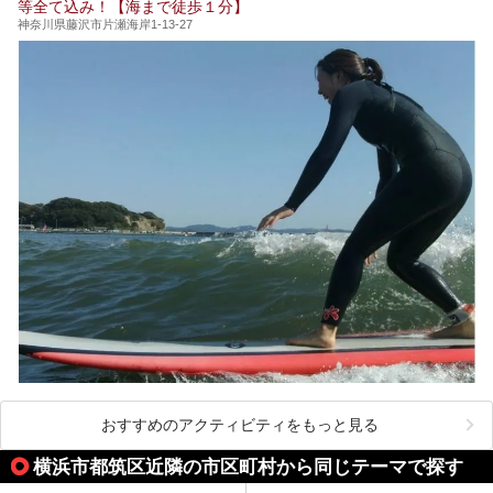
等全て込み！【海まで徒歩１分】
（以下、龍宮殿本館）」と、旅館としての「箱根 芦ノ湖畔
蛸川温泉 龍宮殿（以下、龍宮殿）」の両方の魅力をたっぷ
神奈川県藤沢市片瀬海岸1-13-27
りお伝えします！
ここは箱根神社、九頭龍神社、白龍神社、箱根元宮と箱根の
4つの神社に囲まれたパワースポットです。
───
提供元：株式会社西武・プリンスホテルズワールドワイド
【PR】
この記事は箱根 芦ノ湖畔蛸川温泉 龍宮殿のPR記事です。
おすすめのアクティビティをもっと見る
横浜市都筑区近隣の市区町村から同じテーマで探す