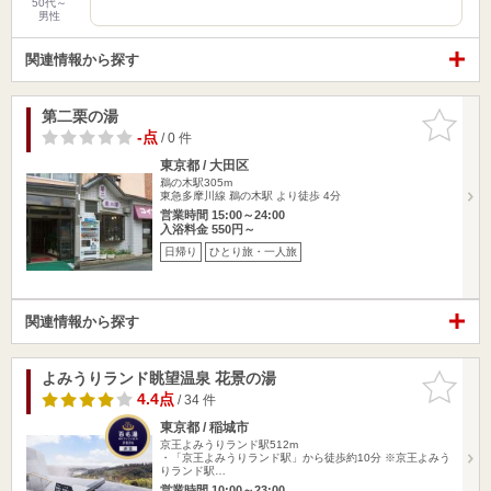
50代～
男性
関連情報から探す
第二栗の湯
お気に入
りに追加
-点
/ 0 件
東京都 / 大田区
鵜の木駅305m
東急多摩川線 鵜の木駅 より徒歩 4分
営業時間 15:00～24:00
入浴料金 550円～
日帰り
ひとり旅・一人旅
関連情報から探す
よみうりランド眺望温泉 花景の湯
お気に入
りに追加
4.4点
/ 34 件
東京都 / 稲城市
京王よみうりランド駅512m
・「京王よみうりランド駅」から徒歩約10分 ※京王よみう
りランド駅…
営業時間 10:00～23:00