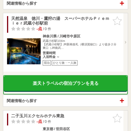
関連情報から探す
天然温泉 徳川・鷹狩の湯 スーパーホテルＰｒｅｍ
お気に入
ｉｅｒ武蔵小杉駅前
りに追加
-点
/ 0 件
神奈川県 / 川崎市中原区
武蔵小杉駅104m
【武蔵小杉駅】JR新南改札（横須賀線口）より徒歩２分
東口（JR南武…
営業時間
入浴料金 ～
宿泊
ひとり旅・一人旅
楽天トラベルの宿泊プランを見る
関連情報から探す
二子玉川エクセルホテル東急
お気に入
りに追加
-点
/ 0 件
東京都 / 世田谷区