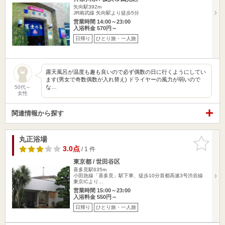
矢向駅392m
JR南武線 矢向駅より徒歩5分
営業時間 14:00～23:00
入浴料金 570円～
日帰り
ひとり旅・一人旅
露天風呂が温度も趣も良いので必ず偶数の日に行くようにしてい
ます(男女で奇数偶数が入れ替え) ドライヤーの風力が弱いので
な…
50代～
女性
関連情報から探す
丸正浴場
お気に入
りに追加
3.0点
/ 1 件
東京都 / 世田谷区
喜多見駅635m
小田急線「喜多見」駅下車、徒歩10分首都高速3号渋谷線
東京ICより…
営業時間 15:00～23:00
入浴料金 550円～
日帰り
ひとり旅・一人旅