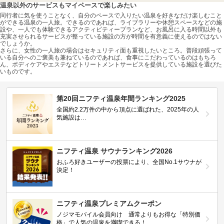
温泉以外のサービスもマイペースで楽しみたい
同行者に気を使うことなく、自分のペースで入りたい温泉を好きなだけ楽しむこと
ができる温泉の一人旅。できるのであれば、ライブラリーや休憩スペースなどの施
設や、一人でも体験できるアクティビティープランなど、お風呂に入る時間以外も
充実させられるサービスが整っている施設の方が時間を有意義に使えるのではない
でしょうか。
さらに、女性の一人旅の場合はセキュリティ面も重視したいところ。普段頑張って
いる自分へのご褒美も兼ねているのであれば、食事にこだわっているのはもちろ
ん、ボディケアやエステなどトリートメントサービスを提供している施設を選びた
いものです。
第20回ニフティ温泉年間ランキング2025
全国約2.2万件の中から頂点に選ばれた、2025年の人
気施設は…
ニフティ温泉 サウナランキング2026
おふろ好きユーザーの投票により、全国No.1サウナが
決定！
ニフティ温泉プレミアムクーポン
ノジマモバイル会員向け 通常よりもお得な「特別価
格」で人気の温泉を満喫できる！