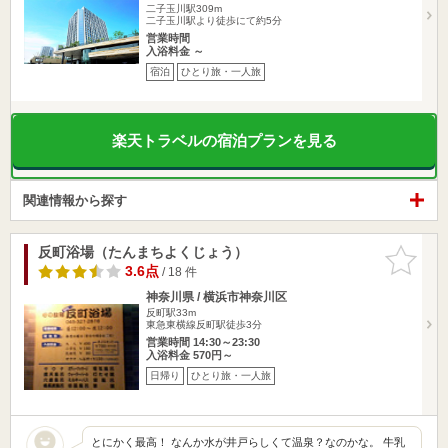
二子玉川駅309m
二子玉川駅より徒歩にて約5分
営業時間
入浴料金 ～
宿泊
ひとり旅・一人旅
楽天トラベルの宿泊プランを見る
関連情報から探す
反町浴場（たんまちよくじょう）
お気に入
りに追加
3.6点
/ 18 件
神奈川県 / 横浜市神奈川区
反町駅33m
東急東横線反町駅徒歩3分
営業時間 14:30～23:30
入浴料金 570円～
日帰り
ひとり旅・一人旅
とにかく最高！ なんか水が井戸らしくて温泉？なのかな。 牛乳