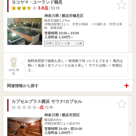
ヨコヤマ・ユーランド鶴見
お気に入
りに追加
3.8点
/ 53 件
神奈川県 / 横浜市鶴見区
鶴見市場駅1.27km
JR鶴見駅東口より、市営13系統 一の瀬行き・市営13系
統 新横浜駅…
営業時間 10:00～23:00
入浴料金 1,100円～
日帰り
ひとり旅・一人旅
無料休憩室で仮眠も良し！ 映画館で待ったりもできる！ 風呂は
熱い！低温！全てメリハリがあり良し！ サウナは熱い！90度以
上…
30代 男
性
関連情報から探す
カプセルプラス横浜 サウナ/カプセル
お気に入
りに追加
-点
/ 0 件
神奈川県 / 横浜市西区
横浜駅405m
JR横浜駅西口より徒歩5分
営業時間 15:00～翌10:00
入浴料金 1,000円～