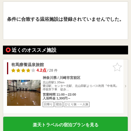
条件に合致する温浴施設は登録されていませんでした。
近くのオススメ施設
有馬療養温泉旅館
お気に入
りに追加
4.2点
/ 28 件
神奈川県 / 川崎市宮前区
北山田駅1.35km
鷺沼駅、センター北駅、北山田駅よりバス利用『中有馬』
停留所下車 徒歩…
営業時間 11:00～22:00
入浴料金 1,300円～
日帰り
宿泊
ひとり旅・一人旅
楽天トラベルの宿泊プランを見る