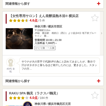
関連情報から探す
【女性専用サロン】えん発酵温熱木浴® 横浜店
お気に入
りに追加
4.6点
/ 5 件
神奈川県 / 横浜市西区
平沼橋駅316m
JR線 横浜駅 相鉄口（西口）より徒歩6分 地下鉄ブルー
ライン 横…
営業時間 10:00～21:30
入浴料金 7,300円～
ひとり旅・一人旅
サウナが大の苦手で代謝UPの為にと訪れてみましたが、数分で
汗がボタボタと落ちるほど発汗したのには、驚きました。スタッ
フの方…
40代 女
性
関連情報から探す
RAKU SPA 鶴見（ラクスパ鶴見）
お気に入
りに追加
4.0点
/ 184 件
神奈川県 / 横浜市鶴見区元宮