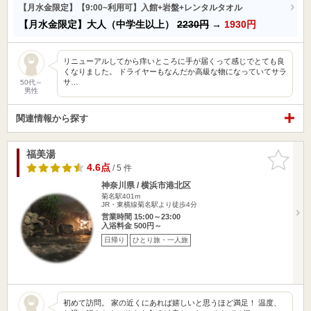
【月水金限定】【9:00~利用可】入館+岩盤+レンタルタオル
【月水金限定】大人（中学生以上）
2230円
→
1930円
リニューアルしてから痒いところに手が届くって感じでとても良
くなりました。 ドライヤーもなんだか高級な物になっていてサラ
サ…
50代～
男性
関連情報から探す
福美湯
お気に入
りに追加
4.6点
/ 5 件
神奈川県 / 横浜市港北区
菊名駅401m
JR・東横線菊名駅より徒歩4分
営業時間 15:00～23:00
入浴料金 500円～
日帰り
ひとり旅・一人旅
初めて訪問。 家の近くにあれば嬉しいと思うほど満足！ 温度、