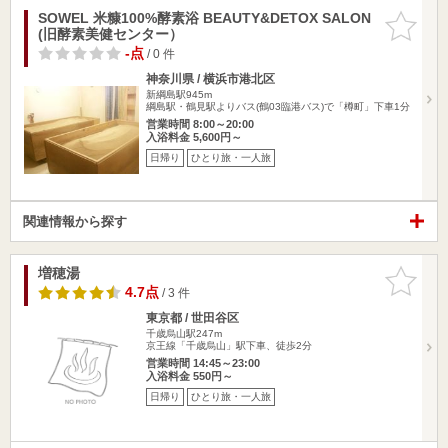
SOWEL 米糠100%酵素浴 BEAUTY&DETOX SALON
お気に入
(旧酵素美健センター）
りに追加
-点
/ 0 件
神奈川県 / 横浜市港北区
新綱島駅945m
綱島駅・鶴見駅よりバス(鶴03臨港バス)で「樽町」下車1分
営業時間 8:00～20:00
入浴料金 5,600円～
日帰り
ひとり旅・一人旅
関連情報から探す
増穂湯
お気に入
りに追加
4.7点
/ 3 件
東京都 / 世田谷区
千歳烏山駅247m
京王線「千歳烏山」駅下車、徒歩2分
営業時間 14:45～23:00
入浴料金 550円～
日帰り
ひとり旅・一人旅