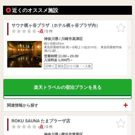
近くのオススメ施設
サウナ梶ヶ谷プラザ（ホテル梶ヶ谷プラザ内）
お気に入
りに追加
-点
/ 0 件
神奈川県 / 川崎市高津区
梶が谷駅454m
東急田園都市線 梶ヶ谷駅より徒歩10分。 東急田園都市線
溝の口駅…
営業時間 11:00～23:30
入浴料金 1,000円～
日帰り
宿泊
ひとり旅・一人旅
楽天トラベルの宿泊プランを見る
関連情報から探す
ROKU SAUNA たまプラーザ店
お気に入
りに追加
-点
/ 0 件
神奈川県 / 横浜市青葉区