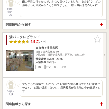
雨の平日に行ったので、かなり空いていました。 おかげで、どの
湯船ゆったり浸かることが出来ました。 露天風呂は雨のために…
50代～
指定し
ない
関連情報から探す
湯パ－クレビランド
お気に入
りに追加
4.5点
/ 4 件
東京都 / 世田谷区
祖師ヶ谷大蔵駅494m
小田急線「祖師ケ谷大蔵」駅下車、徒歩10分
営業時間 15:30～25:00
入浴料金 550円～
日帰り
ひとり旅・一人旅
昔ながらの銭湯で、いつ行っても適度な混み具合でのんびり過ご
せます。 お湯の温度も良いし、露天風呂が住宅地の中の銭湯とし
て…
50代～
女性
関連情報から探す