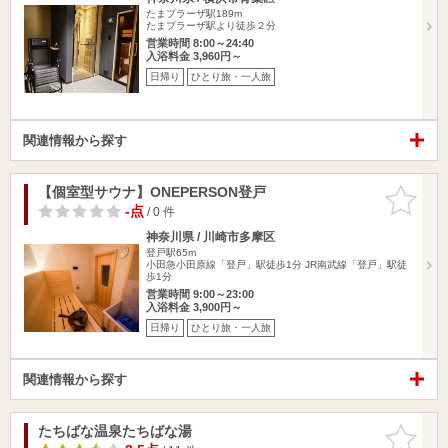
たまプラーザ駅189m
たまプラーザ駅より徒歩２分
営業時間 8:00～24:40
入浴料金 3,960円～
日帰り
ひとり旅・一人旅
関連情報から探す
【個室型サウナ】ONEPERSON登戸
お気に入
りに追加
-点
/ 0 件
神奈川県 / 川崎市多摩区
登戸駅65m
小田急小田原線「登戸」駅徒歩1分 JR南武線「登戸」駅徒
歩1分
営業時間 9:00～23:00
入浴料金 3,900円～
日帰り
ひとり旅・一人旅
関連情報から探す
たちばな温泉たちばな湯
お気に入
りに追加