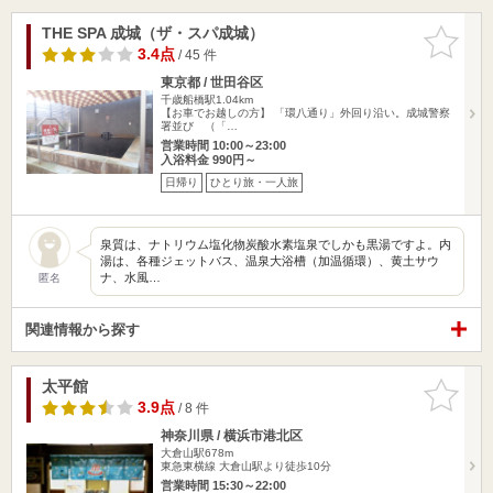
THE SPA 成城（ザ・スパ成城）
お気に入
りに追加
3.4点
/ 45 件
東京都 / 世田谷区
千歳船橋駅1.04km
【お車でお越しの方】 「環八通り」外回り沿い。成城警察
署並び （「…
営業時間 10:00～23:00
入浴料金 990円～
日帰り
ひとり旅・一人旅
泉質は、ナトリウム塩化物炭酸水素塩泉でしかも黒湯ですよ。内
湯は、各種ジェットバス、温泉大浴槽（加温循環）、黄土サウ
ナ、水風…
匿名
関連情報から探す
太平館
お気に入
りに追加
3.9点
/ 8 件
神奈川県 / 横浜市港北区
大倉山駅678m
東急東横線 大倉山駅より徒歩10分
営業時間 15:30～22:00