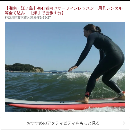
のお風呂が利用できます。
この記事はザ・プリンス 箱根芦ノ湖のPR記事です。
【湘南・江ノ島】初心者向けサーフィンレッスン！用具レンタル
今回は日帰り温泉としての「絶景日帰り温泉 龍宮殿本館
等全て込み！【海まで徒歩１分】
（以下、龍宮殿本館）」と、旅館としての「箱根 芦ノ湖畔
蛸川温泉 龍宮殿（以下、龍宮殿）」の両方の魅力をたっぷ
神奈川県藤沢市片瀬海岸1-13-27
りお伝えします！
ここは箱根神社、九頭龍神社、白龍神社、箱根元宮と箱根の
4つの神社に囲まれたパワースポットです。
───
提供元：株式会社西武・プリンスホテルズワールドワイド
【PR】
この記事は箱根 芦ノ湖畔蛸川温泉 龍宮殿のPR記事です。
おすすめのアクティビティをもっと見る