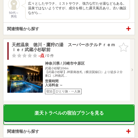
広々としたサウナ、ミストサウナ、強力な打たせ湯などもある。
温泉ではないようですが、成分を模した露天風呂あり。古い施設
ながら…
50代～
男性
関連情報から探す
天然温泉 徳川・鷹狩の湯 スーパーホテルＰｒｅｍ
お気に入
ｉｅｒ武蔵小杉駅前
りに追加
-点
/ 0 件
神奈川県 / 川崎市中原区
武蔵小杉駅104m
【武蔵小杉駅】JR新南改札（横須賀線口）より徒歩２分
東口（JR南武…
営業時間
入浴料金 ～
宿泊
ひとり旅・一人旅
楽天トラベルの宿泊プランを見る
関連情報から探す