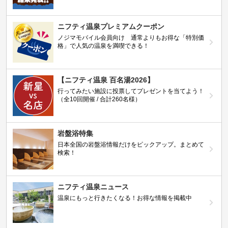
ニフティ温泉プレミアムクーポン
ノジマモバイル会員向け 通常よりもお得な「特別価
格」で人気の温泉を満喫できる！
【ニフティ温泉 百名湯2026】
行ってみたい施設に投票してプレゼントを当てよう！
（全10回開催 / 合計260名様）
岩盤浴特集
日本全国の岩盤浴情報だけをピックアップ。まとめて
検索！
ニフティ温泉ニュース
温泉にもっと行きたくなる！お得な情報を掲載中