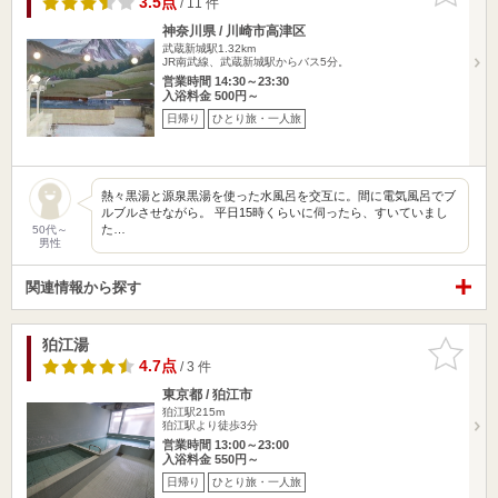
3.5点
/ 11 件
神奈川県 / 川崎市高津区
武蔵新城駅1.32km
JR南武線、武蔵新城駅からバス5分。
営業時間 14:30～23:30
入浴料金 500円～
日帰り
ひとり旅・一人旅
熱々黒湯と源泉黒湯を使った水風呂を交互に。間に電気風呂でブ
ルブルさせながら。 平日15時くらいに伺ったら、すいていまし
た…
50代～
男性
関連情報から探す
狛江湯
お気に入
りに追加
4.7点
/ 3 件
東京都 / 狛江市
狛江駅215m
狛江駅より徒歩3分
営業時間 13:00～23:00
入浴料金 550円～
日帰り
ひとり旅・一人旅