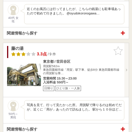
近くのお風呂には行ってましたが、こちらの銭湯にも駐車場あっ
たので初めて行きました。 @oyudokoronogawa…
40代 女
性
関連情報から探す
藤の湯
お気に入
りに追加
3.3点
/ 9 件
東京都 / 世田谷区
用賀駅582m
東急田園都市線「用賀」駅下車、徒歩8分 東急田園都市線
の用賀駅を降…
営業時間 15:30～23:00
入浴料金 550円～
日帰り
ひとり旅・一人旅
写真を見て、行って見たかった所。 用賀駅で降りるのは初めてだ
が、近くに「用が」あったので訪ねました。 駅から１０分ほど…
50代～
男性
関連情報から探す