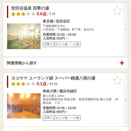
世田谷温泉 四季の湯
お気に入
りに追加
3.0点
/ 3 件
東京都 / 世田谷区
千歳船橋駅249m
小田急線「千歳船橋」駅下車、徒歩3分
営業時間 15:00～24:00
入浴料金 550円～
日帰り
ひとり旅・一人旅
関連情報から探す
ヨコヤマ ユーランド緑 スーパー銭湯八朔の湯
お気に入
りに追加
3.1点
/ 44 件
神奈川県 / 横浜市緑区
藤が丘駅1.14km
東急田園都市線 青葉台駅、東急田園都市線 藤が丘駅、JR
横浜線 十日…
営業時間 10:00～24:00
入浴料金 880円～
日帰り
ひとり旅・一人旅