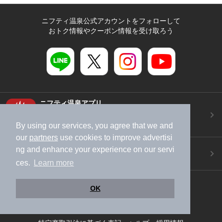
ニフティ温泉公式アカウントをフォローして
おトク情報やクーポン情報を受け取ろう
ニフティ温泉アプリ
地図から温泉検索！お得な限定クーポンも！
By using our services, you agree that we and
今すぐダウンロード！
our
partners
use cookies to improve advertisi
ご意見ご要望 ・お問い合わせ
ng and enhance your experience on our servi
施設データの新規追加や修正依頼もこちらから
ces.
Learn more
スマートフォン
/
PC
OK
加盟店募集（資料請求）
広告出稿のご案内
利用規約
ライフスタイルMEMBERS+規約