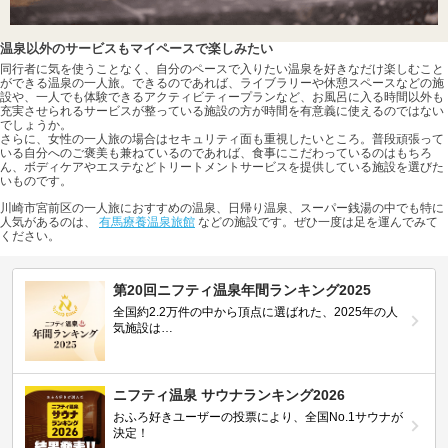
温泉以外のサービスもマイペースで楽しみたい
同行者に気を使うことなく、自分のペースで入りたい温泉を好きなだけ楽しむこと
ができる温泉の一人旅。できるのであれば、ライブラリーや休憩スペースなどの施
設や、一人でも体験できるアクティビティープランなど、お風呂に入る時間以外も
充実させられるサービスが整っている施設の方が時間を有意義に使えるのではない
でしょうか。
さらに、女性の一人旅の場合はセキュリティ面も重視したいところ。普段頑張って
いる自分へのご褒美も兼ねているのであれば、食事にこだわっているのはもちろ
ん、ボディケアやエステなどトリートメントサービスを提供している施設を選びた
いものです。
川崎市宮前区の一人旅におすすめの温泉、日帰り温泉、スーパー銭湯の中でも特に
人気があるのは、
有馬療養温泉旅館
などの施設です。ぜひ一度は足を運んでみて
ください。
第20回ニフティ温泉年間ランキング2025
全国約2.2万件の中から頂点に選ばれた、2025年の人
気施設は…
ニフティ温泉 サウナランキング2026
おふろ好きユーザーの投票により、全国No.1サウナが
決定！