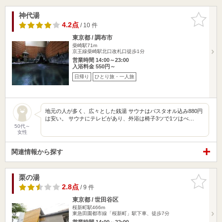
神代湯
お気に入
りに追加
4.2点
/ 10 件
東京都 / 調布市
柴崎駅71m
京王線柴崎駅北口改札口徒歩1分
営業時間 14:00～23:00
入浴料金 550円～
日帰り
ひとり旅・一人旅
地元の人が多く、広々とした銭湯 サウナはバスタオル込み880円
は安い。 サウナにテレビがあり、外浴は椅子3ツで1ツはべ…
50代～
女性
関連情報から探す
栗の湯
お気に入
りに追加
2.8点
/ 9 件
東京都 / 世田谷区
桜新町駅466m
東急田園都市線「桜新町」駅下車、徒歩7分
営業時間 14:00～22:00