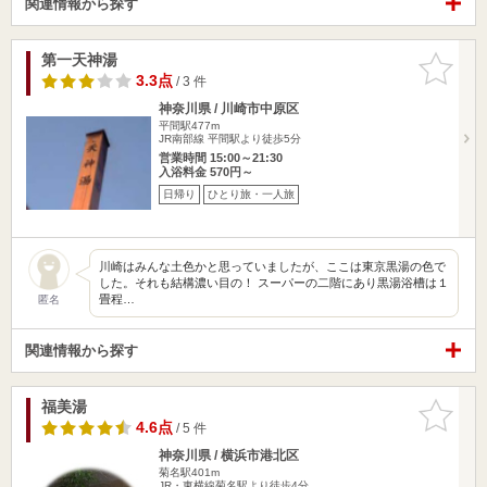
関連情報から探す
第一天神湯
お気に入
りに追加
3.3点
/ 3 件
神奈川県 / 川崎市中原区
平間駅477m
JR南部線 平間駅より徒歩5分
営業時間 15:00～21:30
入浴料金 570円～
日帰り
ひとり旅・一人旅
川崎はみんな土色かと思っていましたが、ここは東京黒湯の色で
した。それも結構濃い目の！ スーパーの二階にあり黒湯浴槽は１
畳程…
匿名
関連情報から探す
福美湯
お気に入
りに追加
4.6点
/ 5 件
神奈川県 / 横浜市港北区
菊名駅401m
JR・東横線菊名駅より徒歩4分