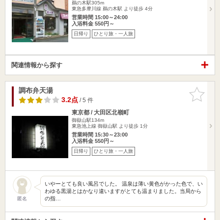
鵜の木駅305m
東急多摩川線 鵜の木駅 より徒歩 4分
営業時間 15:00～24:00
入浴料金 550円～
日帰り
ひとり旅・一人旅
関連情報から探す
調布弁天湯
お気に入
りに追加
3.2点
/ 5 件
東京都 / 大田区北嶺町
御嶽山駅134m
東急池上線 御嶽山駅 より徒歩 1分
営業時間 15:30～23:00
入浴料金 550円～
日帰り
ひとり旅・一人旅
いやーとても良い風呂でした。 温泉は薄い黄色がかった色で、い
わゆる黒湯とはかなり違いますがとても温まりました。当局から
の指…
匿名