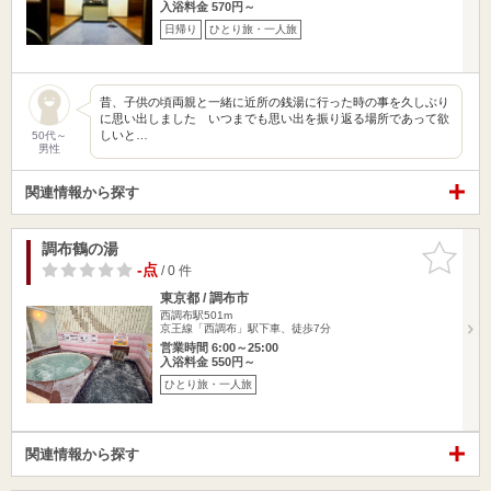
入浴料金 570円～
日帰り
ひとり旅・一人旅
昔、子供の頃両親と一緒に近所の銭湯に行った時の事を久しぶり
に思い出しました いつまでも思い出を振り返る場所であって欲
しいと…
50代～
男性
関連情報から探す
調布鶴の湯
お気に入
りに追加
-点
/ 0 件
東京都 / 調布市
西調布駅501m
京王線「西調布」駅下車、徒歩7分
営業時間 6:00～25:00
入浴料金 550円～
ひとり旅・一人旅
関連情報から探す