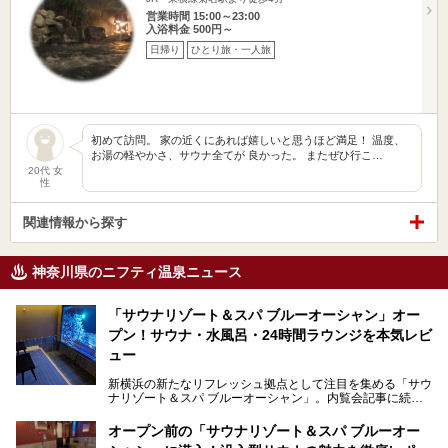
営業時間 15:00～23:00
入浴料金 500円～
日帰り
ひとり旅・一人旅
初めて訪問。 家の近くにあれば嬉しいと思うほど満足！ 温度、
お湯の軽やかさ、サウナ全てが 良かった。 またぜひ行こ…
20代 女
性
関連情報から探す
神奈川県のニフティ温泉ニュース
「サウナリゾート＆スパ ブルーオーシャン」オー
プン！サウナ・水風呂・24時間ラウンジを本気レビ
ュー
新横浜の新たなリフレッシュ拠点として注目を集める「サウ
ナリゾート＆スパ ブルーオーシャン」。内覧会記事に続
き、今回は実際に体験してみたリアルな様子をレポートしま
す。サウナや水風呂の気持ちよさはもちろん、リラックスス
オープン前の「サウナリゾート＆スパ ブルーオー
ペースの過ごしやすさまで徹底チェック。新横浜エリアで日