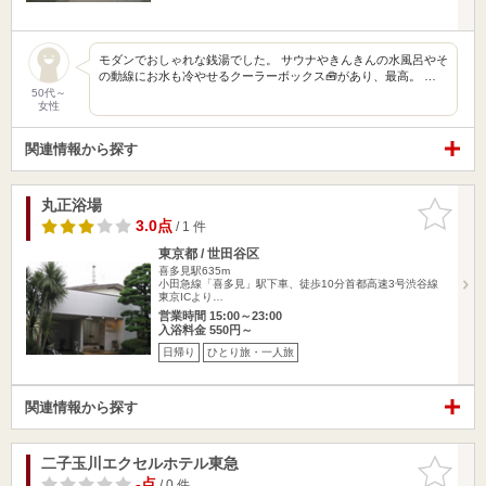
モダンでおしゃれな銭湯でした。 サウナやきんきんの水風呂やそ
の動線にお水も冷やせるクーラーボックス🧰があり、最高。 …
50代～
女性
関連情報から探す
丸正浴場
お気に入
りに追加
3.0点
/ 1 件
東京都 / 世田谷区
喜多見駅635m
小田急線「喜多見」駅下車、徒歩10分首都高速3号渋谷線
東京ICより…
営業時間 15:00～23:00
入浴料金 550円～
日帰り
ひとり旅・一人旅
関連情報から探す
二子玉川エクセルホテル東急
お気に入
りに追加
-点
/ 0 件