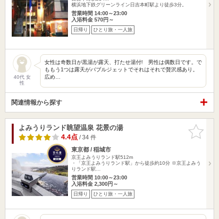
横浜地下鉄グリーンライン日吉本町駅より徒歩3分。
営業時間 14:00～23:00
入浴料金 570円～
日帰り
ひとり旅・一人旅
女性は奇数日が黒湯が露天、打たせ湯付! 男性は偶数日です。で
ももう1つは露天がバブルジェットでそれはそれで贅沢感あり。
広め…
40代 女
性
関連情報から探す
よみうりランド眺望温泉 花景の湯
お気に入
りに追加
4.4点
/ 34 件
東京都 / 稲城市
京王よみうりランド駅512m
・「京王よみうりランド駅」から徒歩約10分 ※京王よみう
りランド駅…
営業時間 10:00～23:00
入浴料金 2,300円～
日帰り
ひとり旅・一人旅