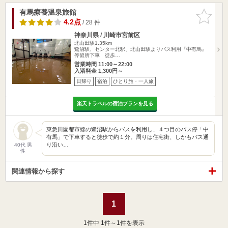
有馬療養温泉旅館
お気に入
りに追加
4.2点
/ 28 件
神奈川県 / 川崎市宮前区
北山田駅1.35km
鷺沼駅、センター北駅、北山田駅よりバス利用『中有馬』
停留所下車 徒歩…
営業時間 11:00～22:00
入浴料金 1,300円～
日帰り
宿泊
ひとり旅・一人旅
楽天トラベルの宿泊プランを見る
東急田園都市線の鷺沼駅からバスを利用し、４つ目のバス停「中
有馬」で下車すると徒歩で約１分。周りは住宅街、しかもバス通
り沿い…
40代 男
性
関連情報から探す
1
1
件中 1件～1件を表示