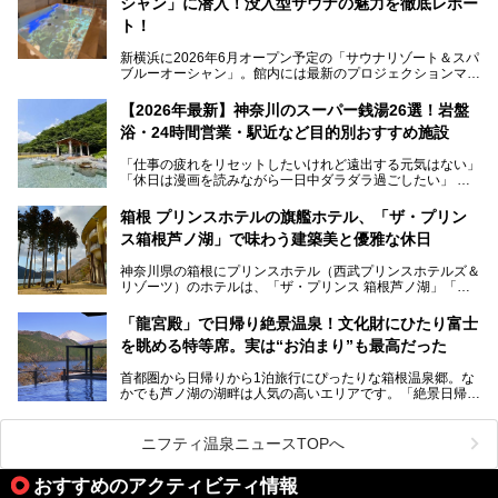
シャン」に潜入！没入型サウナの魅力を徹底レポー
常の疲れをリセットしたい人、ライブやスポーツ観戦遠征組
は必見です。
ト！
新横浜に2026年6月オープン予定の「サウナリゾート＆スパ
ブルーオーシャン」。館内には最新のプロジェクションマッ
ピングが多用され、まるで世界を旅しているかのような圧倒
的な“没入感（イマーシブ）”を体験できます。
【2026年最新】神奈川のスーパー銭湯26選！岩盤
浴・24時間営業・駅近など目的別おすすめ施設
「仕事の疲れをリセットしたいけれど遠出する元気はない」
今回は、そんな大注目の施設に一足先にお邪魔し、その全貌
「休日は漫画を読みながら一日中ダラダラ過ごしたい」
を見学させていただきました！
「子ども連れでも気兼ねなく、家事を忘れてリフレッシュし
たい」
サウナ室の中に咲き誇る桜、魚たちが泳ぐ水風呂、そしてバ
箱根 プリンスホテルの旗艦ホテル、「ザ・プリン
リのビーチを思わせる休憩スペース…。驚きの連続だった館
ス箱根芦ノ湖」で味わう建築美と優雅な休日
そんな「癒やされたい」という願いを叶えてくれるのが、神
内の様子をレポートします！
奈川県のスーパー銭湯。
神奈川県の箱根にプリンスホテル（西武プリンスホテルズ＆
神奈川県には、サウナや岩盤浴、一日中遊べるエンタメ施設
リゾーツ）のホテルは、「ザ・プリンス 箱根芦ノ湖」「芦
など、“非日常”を味わえるスーパー銭湯が数多く揃っていま
ノ湖畔 蛸川温泉 龍宮殿」「箱根湯の花プリンスホテル」
す。しかし、選択肢が多いからこそ「どの施設か迷ってしま
「箱根仙石原プリンスホテル」と4軒あり、今回ご紹介する
う」という人も多いはず。
「龍宮殿」で日帰り絶景温泉！文化財にひたり富士
「ザ・プリンス 箱根芦ノ湖」は、その中でもフラッグシッ
を眺める特等席。実は“お泊まり”も最高だった
プ（旗艦）に位置づけられる特別なホテルです。
そこで今回は、神奈川県内の人気施設26選を「安さ」「岩
盤浴・漫画の充実度」「景色の良さ」「高級感」「深夜営
首都圏から日帰りから1泊旅行にぴったりな箱根温泉郷。な
昭和の日本を代表する建築家の一人、村野藤吾が芦ノ湖の畔
業」「駅近」など、目的別に厳選して紹介します。
かでも芦ノ湖の湖畔は人気の高いエリアです。「絶景日帰り
に建てた桃源郷のようなホテルがここ。自家源泉の温泉や、
今の気分にぴったりの施設を見つけて、最高のリフレッシュ
温泉 龍宮殿本館」は、露天風呂から芦ノ湖と富士山の両方
こだわりぬいた食もあわせて、このホテルの魅力をレポート
時間を過ごす参考にしていただけますと幸いです。
が楽しめるまさに眺望自慢の日帰り温泉。
します。
ニフティ温泉ニュースTOPへ
そしてここは全24室の「箱根 芦ノ湖畔蛸川温泉 龍宮殿」と
───
して宿泊もできます。宿泊者は「龍宮殿本館」の営業時間に
提供元：株式会社西武・プリンスホテルズワールドワイド
おすすめのアクティビティ情報
加えて、朝6時からの宿泊者専用時間帯にも「龍宮殿本館」
【PR】