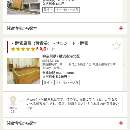
入浴料金 550円～
日帰り
ひとり旅・一人旅
関連情報から探す
＜酵素風呂（酵素浴）＞サロン・ド・酵素
お気に入
りに追加
5.0点
/ 1 件
神奈川県 / 横浜市港北区
綱島駅391m
東急綱島駅下車 西口から徒歩５分 東急新綱島駅下車
南口から徒歩…
営業時間 9:30～20:00
入浴料金 5,980円～
日帰り
ひとり旅・一人旅
米ぬか100%酵素風呂です。体の芯から整えてくれる、とても力
のある酵素風呂です。美容も健康も両方叶えられるのが有り難い
です…
50代～
女性
関連情報から探す