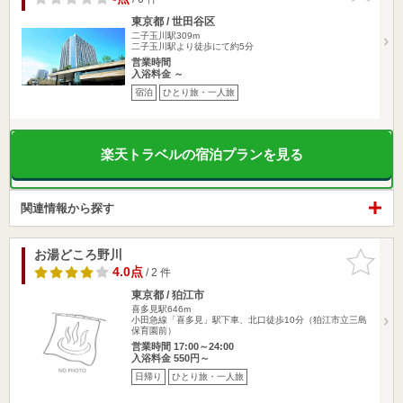
東京都 / 世田谷区
二子玉川駅309m
二子玉川駅より徒歩にて約5分
営業時間
入浴料金 ～
宿泊
ひとり旅・一人旅
楽天トラベルの宿泊プランを見る
関連情報から探す
お湯どころ野川
お気に入
りに追加
4.0点
/ 2 件
東京都 / 狛江市
喜多見駅646m
小田急線「喜多見」駅下車、北口徒歩10分（狛江市立三島
保育園前）
営業時間 17:00～24:00
入浴料金 550円～
日帰り
ひとり旅・一人旅