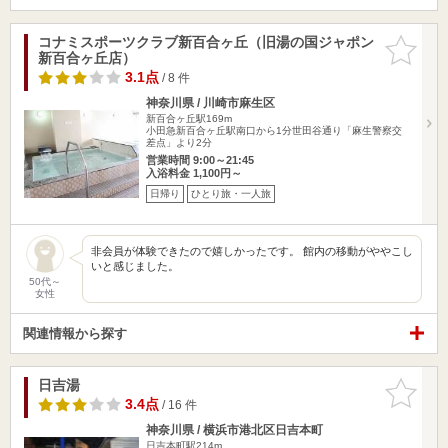
コナミスポーツクラブ新百合ヶ丘（旧湯の国ジャポン
お気に入
新百合ヶ丘店）
りに追加
3.1点
/ 8 件
神奈川県 / 川崎市麻生区
新百合ヶ丘駅169m
小田急新百合ヶ丘駅南口から1分世田谷通り「麻生警察交
差点」より2分
営業時間 9:00～21:45
入浴料金 1,100円～
日帰り
ひとり旅・一人旅
非会員が体験できたので嬉しかったです。 館内の移動がややこし
いと感じました。
50代～
女性
関連情報から探す
日吉湯
お気に入
りに追加
3.4点
/ 16 件
神奈川県 / 横浜市港北区日吉本町
日吉本町駅214m