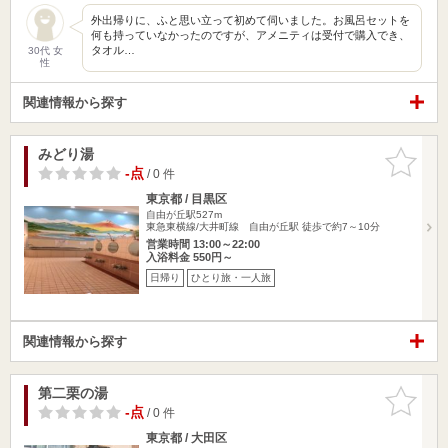
外出帰りに、ふと思い立って初めて伺いました。お風呂セットを
何も持っていなかったのですが、アメニティは受付で購入でき、
タオル…
30代 女
性
関連情報から探す
みどり湯
お気に入
りに追加
-点
/ 0 件
東京都 / 目黒区
自由が丘駅527m
東急東横線/大井町線 自由が丘駅 徒歩で約7～10分
営業時間 13:00～22:00
入浴料金 550円～
日帰り
ひとり旅・一人旅
関連情報から探す
第二栗の湯
お気に入
りに追加
-点
/ 0 件
東京都 / 大田区