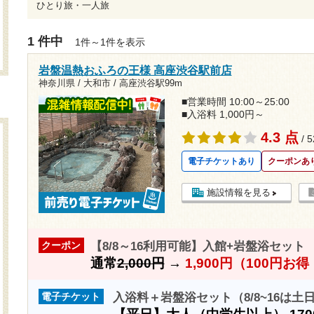
ひとり旅・一人旅
1 件中
1件～1件を表示
岩盤温熱おふろの王様 高座渋谷駅前店
神奈川県 / 大和市 /
高座渋谷駅99m
■営業時間 10:00～25:00
■入浴料 1,000円～
4.3 点
/ 
電子チケットあり
クーポンあ
施設情報を見る
【8/8～16利用可能】入館+岩盤浴セット
クーポン
通常
2,000円
→
1,900円（100円お
入浴料＋岩盤浴セット（8/8~16は土
電子チケット