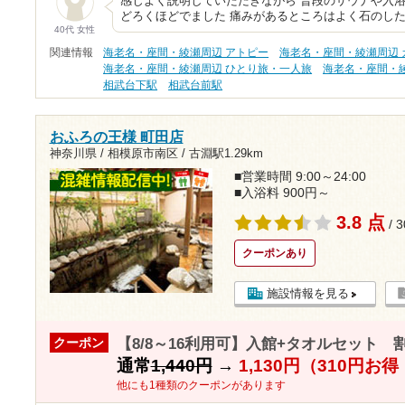
感じよく説明していただきながら 普段のサウナや入浴
どろくほどでました 痛みがあるところはよく石のした
40代 女性
関連情報
海老名・座間・綾瀬周辺 アトピー
海老名・座間・綾瀬周辺 
海老名・座間・綾瀬周辺 ひとり旅・一人旅
海老名・座間・
相武台下駅
相武台前駅
おふろの王様 町田店
神奈川県 / 相模原市南区 /
古淵駅1.29km
■営業時間 9:00～24:00
■入浴料 900円～
3.8 点
/ 
クーポンあり
施設情報を見る
【8/8～16利用可】入館+タオルセット 
クーポン
通常
1,440円
→
1,130円（310円お
他にも1種類のクーポンがあります