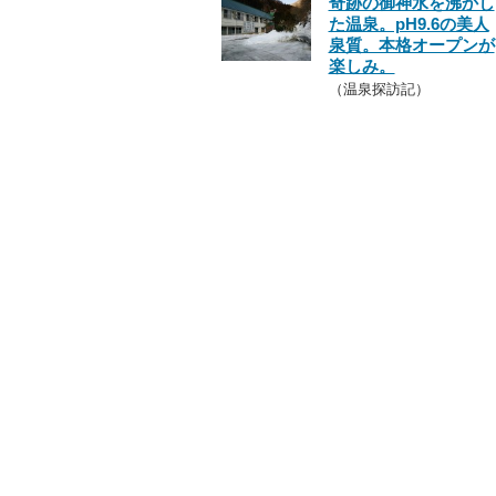
奇跡の御神水を沸かし
た温泉。pH9.6の美人
泉質。本格オープンが
楽しみ。
（温泉探訪記）