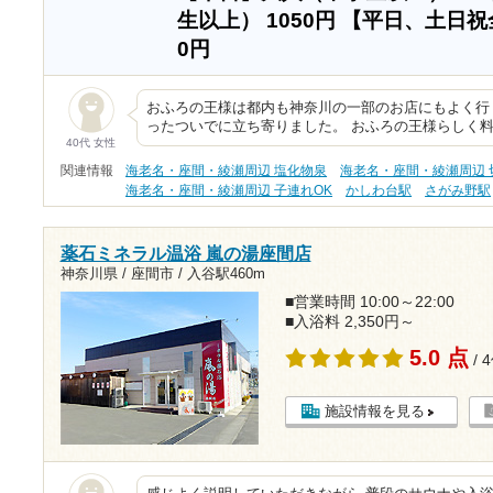
生以上）
1050円
【平日、土日祝
0円
おふろの王様は都内も神奈川の一部のお店にもよく行
ったついでに立ち寄りました。 おふろの王様らしく
40代 女性
関連情報
海老名・座間・綾瀬周辺 塩化物泉
海老名・座間・綾瀬周辺 
海老名・座間・綾瀬周辺 子連れOK
かしわ台駅
さがみ野駅
薬石ミネラル温浴 嵐の湯座間店
神奈川県 / 座間市 /
入谷駅460m
■営業時間 10:00～22:00
■入浴料 2,350円～
5.0 点
/ 
施設情報を見る