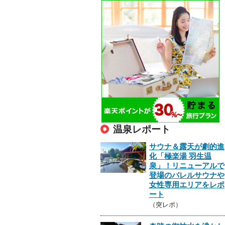
温泉レポート
サウナ＆露天が劇的進
化「極楽湯 羽生温
泉」！リニューアルで
登場のバレルサウナや
女性専用エリアをレポ
ート
（突レポ）