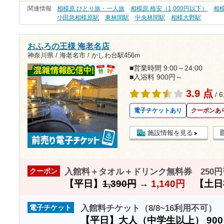
関連情報
相模原 ひとり旅・一人旅
相模原 格安（1,000円以下）
相
小田急相模原駅
東林間駅
中央林間駅
相模大野駅
おふろの王様 海老名店
神奈川県 / 海老名市 /
かしわ台駅456m
■営業時間 9:00～24:00
■入浴料 900円～
3.9 点
/ 
電子チケットあり
クーポンあ
施設情報を見る
入館料＋タオル＋ドリンク無料券 250円引
クーポン
【平日】
1,390円
→
1,140円
【土日
入館料チケット（8/8~16利用不可）
電子チケット
【平日】大人（中学生以上）
90