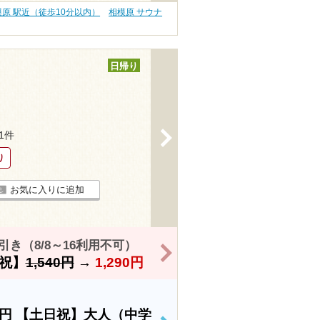
模原 駅近（徒歩10分以内）
相模原 サウナ
日帰り
>
61件
り
お気に入りに追加
き（8/8～16利用不可）
>
祝】
1,540円
→
1,290円
0円
【土日祝】大人（中学