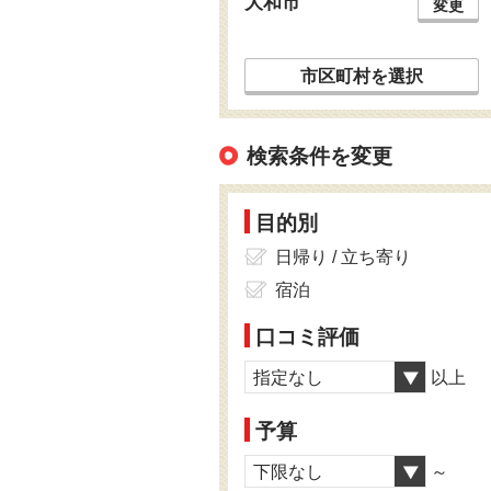
大和市
変更
市区町村を選択
検索条件を変更
目的別
日帰り / 立ち寄り
宿泊
口コミ評価
指定なし
以上
予算
下限なし
～