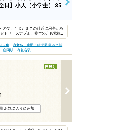
>
全日】小人（小学生）
35
くので、たまたまこの付近に用事があ
料金もリーズナブル、受付の方も元気…
切り傷
海老名・座間・綾瀬周辺 冷え性
座間駅
海老名駅
日帰り
>
4件
お気に入りに追加