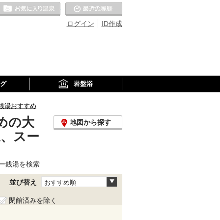
お気に入りの温泉
最近の履歴
ログイン
ID作成
グ
岩盤浴
銭湯おすすめ
めの大
地図から探す
泉、スー
ー銭湯を検索
並び替え
おすすめ順
閉館済みを除く