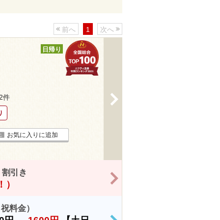
前へ
1
次へ
日帰り
>
52件
り
お気に入りに追加
 割引き
>
得！）
日祝料金）