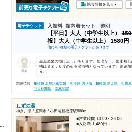
施設情報を見る
入館料+館内着セット 割引
電子チケット
【平日】大人（中学生以上）
15
祝】大人（中学生以上）
1580円
他にも1種類の電子チケットがあります
黒湯源泉の掛け流しがあります。加温なし、加水無し
槽は３８．６度のぬる湯浴槽となっています。別途加
匿名
良…
関連情報
相模原 炭酸水素塩泉
相模原 切り傷
相模原 冷え性
相模原
中央林間駅
南林間駅
しずの湯
神奈川県 / 座間市 /
小田急相模原駅880m
■営業時間 13:00～26:00
■入浴料 1,480円～