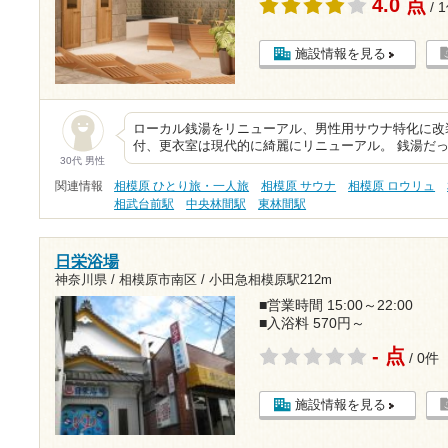
4.0 点
/ 
施設情報を見る
ローカル銭湯をリニューアル、男性用サウナ特化に改
付、更衣室は現代的に綺麗にリニューアル。 銭湯だ
30代 男性
関連情報
相模原 ひとり旅・一人旅
相模原 サウナ
相模原 ロウリュ
相武台前駅
中央林間駅
東林間駅
日栄浴場
神奈川県 / 相模原市南区 /
小田急相模原駅212m
■営業時間 15:00～22:00
■入浴料 570円～
- 点
/ 0件
施設情報を見る