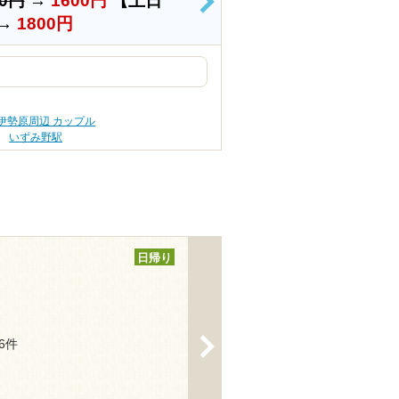
00円
→
1600円
【土日
>
→
1800円
伊勢原周辺 カップル
いずみ野駅
日帰り
>
46件