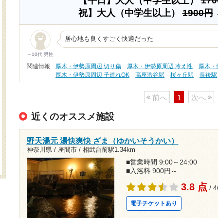
【平日】大人（中学生以上）
17
祝】大人（中学生以上）
1900円
居心地も良くすごく快適だった
～10代 男性
関連情報
厚木・伊勢原周辺 切り傷
厚木・伊勢原周辺 冷え性
厚木・
厚木・伊勢原周辺 子連れOK
高座渋谷駅
桜ヶ丘駅
長後駅
前へ
1
次へ
近くのオススメ施設
野天湯元 湯快爽快 ざま（ゆかいそうかい）
神奈川県 / 座間市 /
相武台前駅1.34km
■営業時間 9:00～24:00
■入浴料 900円～
3.8 点
/ 
電子チケットあり