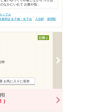
と違いゆっくり呼吸しながら 汗がお
のなかにいれて お腹や指…
カップル
綾瀬周辺 女子旅・女子会
入谷駅
座間駅
日帰り
>
30件
お気に入りに追加
割引
>
得！）