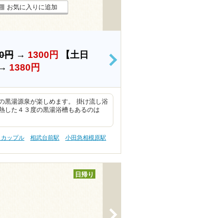
お気に入りに追加
00円
→
1300円
【土日
>
→
1380円
の黒湯源泉が楽しめます。 掛け流し浴
熱した４３度の黒湯浴槽もあるのは
 カップル
相武台前駅
小田急相模原駅
日帰り
>