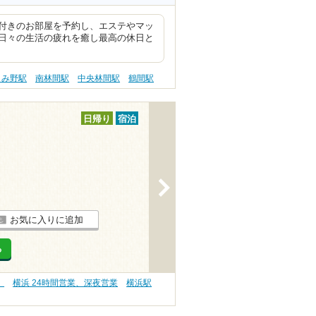
付きのお部屋を予約し、エステやマッ
日々の生活の疲れを癒し最高の休日と
きみ野駅
南林間駅
中央林間駅
鶴間駅
日帰り
宿泊
>
お気に入りに追加
る
）
横浜 24時間営業、深夜営業
横浜駅