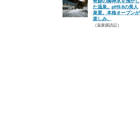
奇跡の御神水を沸かし
た温泉。pH9.6の美人
泉質。本格オープンが
楽しみ。
（温泉探訪記）