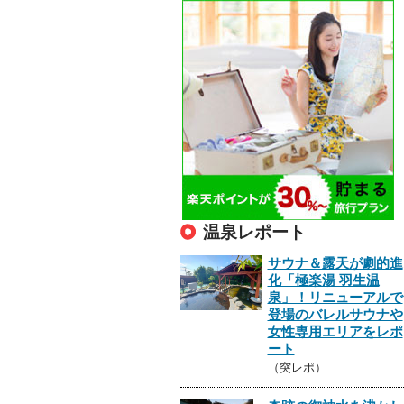
温泉レポート
サウナ＆露天が劇的進
化「極楽湯 羽生温
泉」！リニューアルで
登場のバレルサウナや
女性専用エリアをレポ
ート
（突レポ）