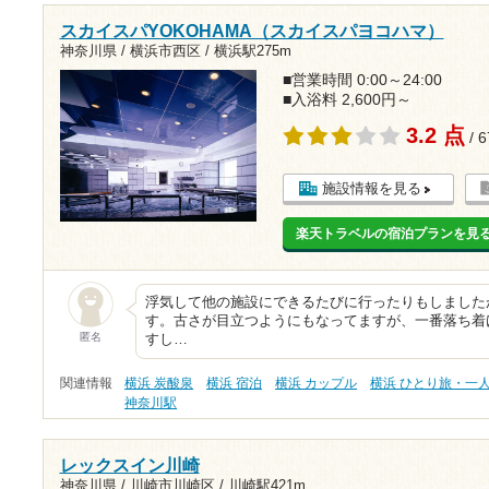
スカイスパYOKOHAMA（スカイスパヨコハマ）
神奈川県 / 横浜市西区 /
横浜駅275m
■営業時間 0:00～24:00
■入浴料 2,600円～
3.2 点
/ 
施設情報を見る
楽天トラベルの宿泊プランを見
浮気して他の施設にできるたびに行ったりもしました
す。古さが目立つようにもなってますが、一番落ち着
匿名
すし…
関連情報
横浜 炭酸泉
横浜 宿泊
横浜 カップル
横浜 ひとり旅・一
神奈川駅
レックスイン川崎
神奈川県 / 川崎市川崎区 /
川崎駅421m