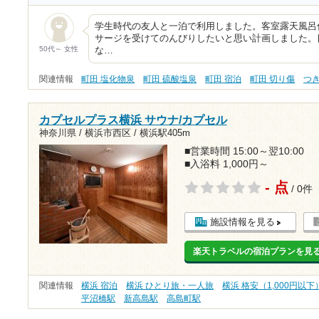
学生時代の友人と一泊で利用しました。客室露天風呂
サージを受けてのんびりしたいと思い計画しました。
50代～ 女性
な…
関連情報
町田 塩化物泉
町田 硫酸塩泉
町田 宿泊
町田 切り傷
つ
カプセルプラス横浜 サウナ/カプセル
神奈川県 / 横浜市西区 /
横浜駅405m
■営業時間 15:00～翌10:00
■入浴料 1,000円～
- 点
/ 0件
施設情報を見る
楽天トラベルの宿泊プランを見
関連情報
横浜 宿泊
横浜 ひとり旅・一人旅
横浜 格安（1,000円以下
平沼橋駅
新高島駅
高島町駅