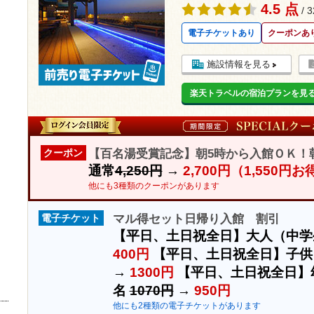
4.5 点
/ 
電子チケットあり
クーポンあ
施設情報を見る
楽天トラベルの宿泊プランを見
【百名湯受賞記念】朝5時から入館ＯＫ！
クーポン
通常
4,250円
→
2,700円（1,550円
他にも3種類のクーポンがあります
マル得セット日帰り入館 割引
電子チケット
【平日、土日祝全日】大人（中学
400円
【平日、土日祝全日】子供
→
1300円
【平日、土日祝全日】
名
1070円
→
950円
他にも2種類の電子チケットがあります