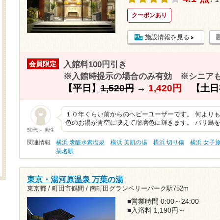
クーポンあり
施設情報を見る
入館料100円引き
会員限定
※入館時提示の場合のみ有効 ※シニア
【平日】
1,520円
→
1,420円
【土日
１０年くらい前からのヘビーユーザーです。 何より
色のお湯が青空に映えて瑠璃色に輝きます。 バリ島
50代～ 男性
関連情報
横浜 炭酸水素塩泉
横浜 美肌の湯
横浜 切り傷
横浜 女子
菊名駅
東京・湯河原温泉 万葉の湯
東京都 / 町田市鶴間 /
南町田グランベリーパーク駅752m
■営業時間 0:00～24:00
■入浴料 1,190円～