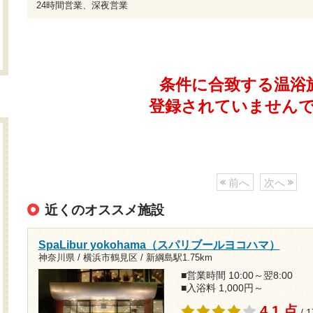
24時間営業、深夜営業
条件に合致する温浴
登録されていません
前へ
次へ
近くのオススメ施設
SpaLibur yokohama（スパリブールヨコハマ）
神奈川県 / 横浜市鶴見区 /
新綱島駅1.75km
■営業時間 10:00～翌8:00
■入浴料 1,000円～
4.1 点
/ 