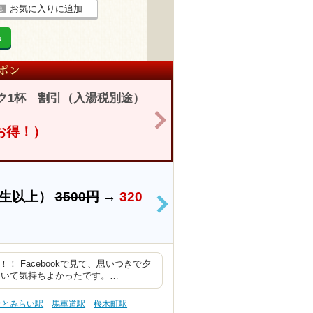
お気に入りに追加
る
ク1杯 割引（入湯税別途）
>
円お得！）
学生以上）
3500円
→
320
>
 Facebookで見て、思いつきで夕
ていて気持ちよかったです。…
なとみらい駅
馬車道駅
桜木町駅