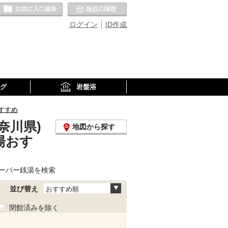
お気に入りの温泉
最近の履歴
ログイン
ID作成
グ
岩盤浴
すすめ
奈川県)
地図から探す
湯おす
ーパー銭湯を検索
並び替え
おすすめ順
閉館済みを除く