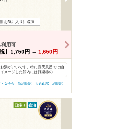
お気に入りに追加
>
も利用可
祝】
1,750円
→
1,650円
もお湯がいいです。特に露天風呂では飴
をイメージした館内には打楽器の…
旅・女子会
新綱島駅
大倉山駅
綱島駅
日帰り
宿泊