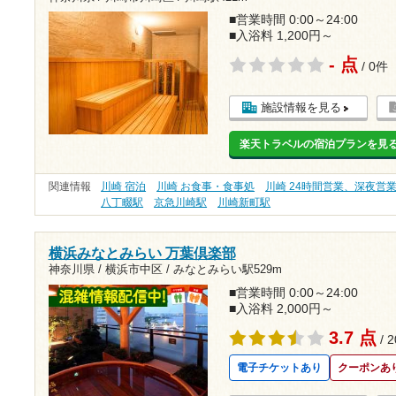
■営業時間 0:00～24:00
■入浴料 1,200円～
- 点
/ 0件
施設情報を見る
楽天トラベルの宿泊プランを見
関連情報
川崎 宿泊
川崎 お食事・食事処
川崎 24時間営業、深夜営
八丁畷駅
京急川崎駅
川崎新町駅
横浜みなとみらい 万葉倶楽部
神奈川県 / 横浜市中区 /
みなとみらい駅529m
■営業時間 0:00～24:00
■入浴料 2,000円～
3.7 点
/ 
電子チケットあり
クーポンあ