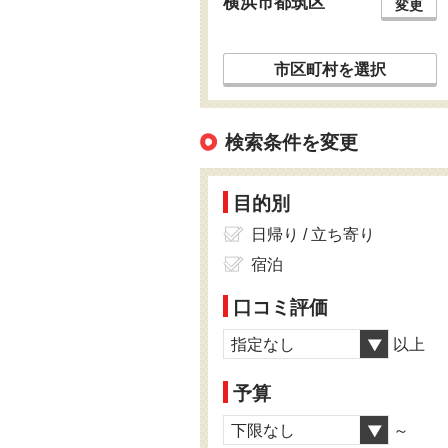
横浜市都筑区
変更
市区町村を選択
検索条件を変更
目的別
日帰り / 立ち寄り
宿泊
口コミ評価
指定なし
以上
予算
下限なし
～