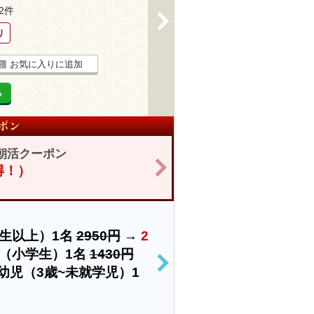
32件
>
り
お気に入りに追加
る
朝活クーポン
>
お得！）
生以上）1名
2950円
→
2
（小学生）1名
1430円
>
幼児（3歳~未就学児）1