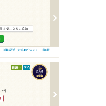
>
お気に入りに追加
る
業
川崎 駅近（徒歩10分以内）
川崎駅
日帰り
宿泊
207件
>
り