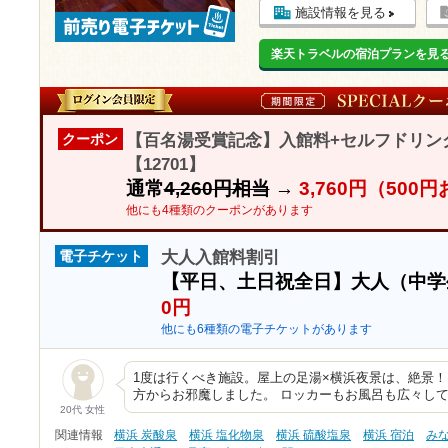
施設情報を見る
楽天トラベルの宿泊プランを見
【百名湯受賞記念】入館料+セルフドリン
クーポン
【12701】
通常
4,260円相当
→
3,760円（500
他にも4種類のクーポンがあります
大人入館料割引
電子チケット
【平日、土日祝全日】大人（中
0円
他にも6種類の電子チケットがあります
1度は行くべき施設。屋上の足湯×横浜夜景は、絶景！！！
方からお邪魔しました。 ロッカーもお風呂も広々し
20代 女性
関連情報
横浜 炭酸泉
横浜 塩化物泉
横浜 硫酸塩泉
横浜 宿泊
み