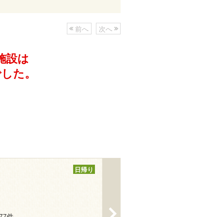
前へ
次へ
施設は
でした。
日帰り
>
177件