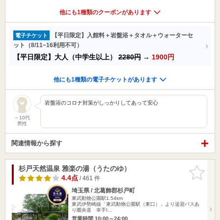
他にも1種類のクーポンがあります
【平日限定】入館料＋岩盤浴＋タオル＋ウォーターセ
電子チケット
ット（8/11~16利用不可）
【平日限定】大人（中学生以上）
2280円
→
1900円
他にも1種類の電子チケットがあります
岩盤浴のコロナ対策がしっかりしてあって安心
～10代
男性
関連情報から探す
杉戸天然温泉 雅楽の湯（うたのゆ）
お気に入
りに追加
4.4点
/ 461 件
埼玉県 / 北葛飾郡杉戸町
東武動物公園駅1.54km
東武伊勢崎線「東武動物公園駅（東口）」より送迎バスあ
り圏央道 幸手I…
営業時間 10:00～24:00