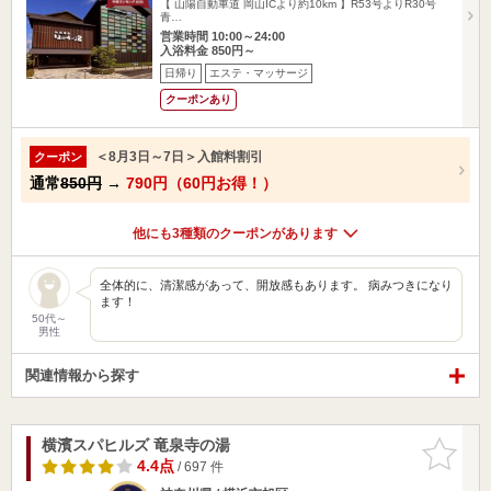
【 山陽自動車道 岡山ICより約10km 】R53号よりR30号
青…
営業時間 10:00～24:00
入浴料金 850円～
日帰り
エステ・マッサージ
クーポンあり
＜8月3日～7日＞入館料割引
クーポン
通常
850円
→
790円（60円お得！）
他にも3種類のクーポンがあります
全体的に、清潔感があって、開放感もあります。 病みつきになり
ます！
50代～
男性
関連情報から探す
横濱スパヒルズ 竜泉寺の湯
お気に入
りに追加
4.4点
/ 697 件