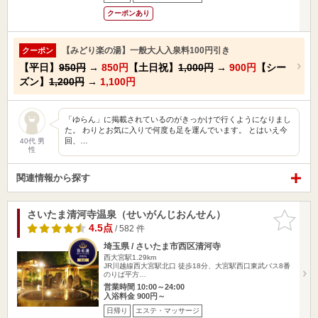
クーポンあり
【みどり楽の湯】一般大人入泉料100円引き
クーポン
【平日】
950円
→
850円
【土日祝】
1,000円
→
900円
【シー
ズン】
1,200円
→
1,100円
「ゆらん」に掲載されているのがきっかけで行くようになりまし
た。 わりとお気に入りで何度も足を運んでいます。 とはいえ今
回、…
40代 男
性
関連情報から探す
さいたま清河寺温泉（せいがんじおんせん）
お気に入
りに追加
4.5点
/ 582 件
埼玉県 / さいたま市西区清河寺
西大宮駅1.29km
JR川越線西大宮駅北口 徒歩18分、大宮駅西口東武バス8番
のりば平方…
営業時間 10:00～24:00
入浴料金 900円～
日帰り
エステ・マッサージ