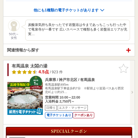
他にも1種類の電子チケットがあります
炭酸泉気持ち良かったです岩盤浴は今まであっちこっち行った中
で竜泉寺が一番です 広いスペースで種類も多く岩盤浴エリアが充
実…
50代～
女性
関連情報から探す
有馬温泉 太閤の湯
お気に入
りに追加
4.5点
/ 923 件
兵庫県 / 神戸市北区 / 有馬温泉
有馬温泉駅495m
有馬温泉駅下車徒歩約7分 ※駅前より送迎バスあり西宮
北ICより約15…
営業時間 10:00～22:00
入浴料金 2,750円～
日帰り
エステ・マッサージ
電子チケットあり
クーポンあり