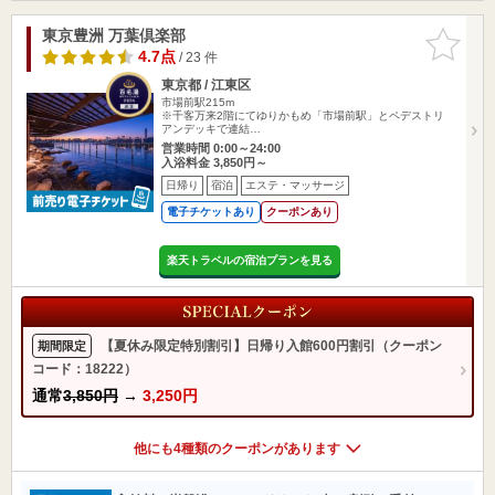
東京豊洲 万葉倶楽部
お気に入
りに追加
4.7点
/ 23 件
東京都 / 江東区
市場前駅215m
※千客万来2階にてゆりかもめ「市場前駅」とペデストリ
アンデッキで連結…
営業時間 0:00～24:00
入浴料金 3,850円～
日帰り
宿泊
エステ・マッサージ
電子チケットあり
クーポンあり
楽天トラベルの宿泊プランを見る
【夏休み限定特別割引】日帰り入館600円割引（クーポン
期間限定
コード：18222）
通常
3,850円
→
3,250円
他にも4種類のクーポンがあります