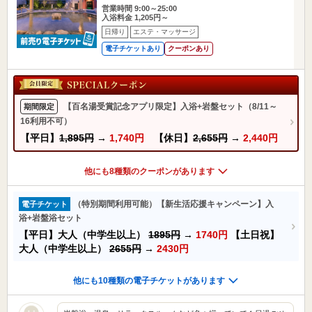
営業時間 9:00～25:00
入浴料金 1,205円～
日帰り
エステ・マッサージ
電子チケットあり
クーポンあり
【百名湯受賞記念アプリ限定】入浴+岩盤セット（8/11～
期間限定
16利用不可）
【平日】
1,895円
→
1,740円
【休日】
2,655円
→
2,440円
他にも8種類のクーポンがあります
（特別期間利用可能）【新生活応援キャンペーン】入
電子チケット
浴+岩盤浴セット
【平日】大人（中学生以上）
1895円
→
1740円
【土日祝】
大人（中学生以上）
2655円
→
2430円
他にも10種類の電子チケットがあります