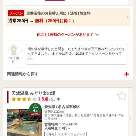
岩盤浴後のお着替え用に！湯着1着無料
クーポン
通常
250円
→
無料（250円お得！）
他にも1種類のクーポンがあります
潮の湯が復活したと聞き、たまたま仕事が平日休みだったので行
ってきました。 まずかは料金。1/15までキャンペーンをやって
い…
30代 男
性
関連情報から探す
天然温泉 みどり楽の湯
お気に入
りに追加
3.5点
/ 51 件
愛知県 / 名古屋市緑区
徳重駅1.23km
地下鉄桜通線「徳重」駅より徒歩15分名古屋高速高針ICか
ら県道59・…
営業時間 8:00～24:00
入浴料金 950円～
日帰り
エステ・マッサージ