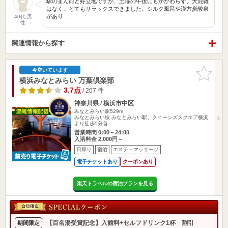
駅のまん前と好立地ですが、土曜の午後にもかかわらず、大混雑
はなく、とてもリラックスできました。シルク風呂や漢方炭酸泉
があり…
40代 男
性
関連情報から探す
お気に入
今空いています
りに追加
横浜みなとみらい 万葉倶楽部
3.7点
/ 207 件
神奈川県 / 横浜市中区
みなとみらい駅529m
みなとみらい線 みなとみらい駅、クイーンズスクエア横浜
より徒歩5分首…
営業時間 0:00～24:00
入浴料金 2,000円～
日帰り
宿泊
エステ・マッサージ
電子チケットあり
クーポンあり
楽天トラベルの宿泊プランを見る
【百名湯受賞記念】入館料+セルフドリンク1杯 割引
期間限定