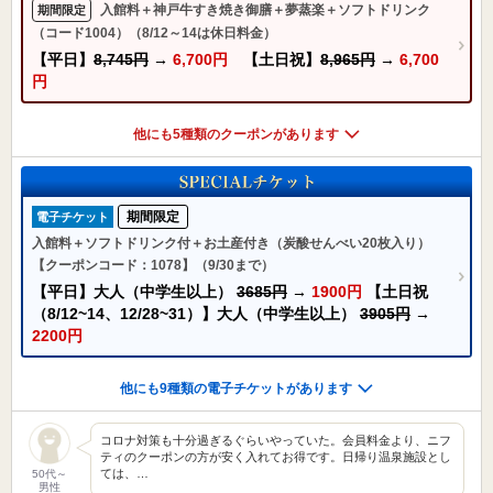
入館料＋神戸牛すき焼き御膳＋夢蒸楽＋ソフトドリンク
期間限定
（コード1004）（8/12～14は休日料金）
【平日】
8,745円
→
6,700円
【土日祝】
8,965円
→
6,700
円
他にも5種類のクーポンがあります
期間限定
電子チケット
入館料＋ソフトドリンク付＋お土産付き（炭酸せんべい20枚入り）
【クーポンコード：1078】（9/30まで）
【平日】大人（中学生以上）
3685円
→
1900円
【土日祝
（8/12~14、12/28~31）】大人（中学生以上）
3905円
→
2200円
他にも9種類の電子チケットがあります
コロナ対策も十分過ぎるぐらいやっていた。会員料金より、ニフ
ティのクーポンの方が安く入れてお得です。日帰り温泉施設とし
ては、…
50代～
男性