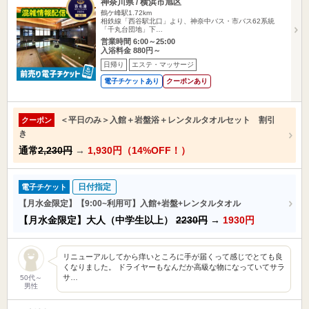
神奈川県 / 横浜市旭区
鶴ケ峰駅1.72km
相鉄線「西谷駅北口」より、神奈中バス・市バス62系統
「千丸台団地」下…
営業時間 6:00～25:00
入浴料金 880円～
日帰り
エステ・マッサージ
電子チケットあり
クーポンあり
＜平日のみ＞入館＋岩盤浴＋レンタルタオルセット 割引
クーポン
き
通常
2,230円
→
1,930円（14%OFF！）
日付指定
電子チケット
【月水金限定】【9:00~利用可】入館+岩盤+レンタルタオル
【月水金限定】大人（中学生以上）
2230円
→
1930円
リニューアルしてから痒いところに手が届くって感じでとても良
くなりました。 ドライヤーもなんだか高級な物になっていてサラ
サ…
50代～
男性