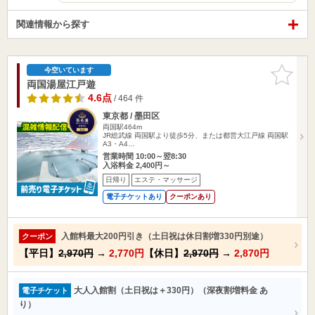
関連情報から探す
お気に入
今空いています
りに追加
両国湯屋江戸遊
4.6点
/ 464 件
東京都 / 墨田区
両国駅464m
JR総武線 両国駅より徒歩5分、または都営大江戸線 両国駅
A3・A4…
営業時間 10:00～翌8:30
入浴料金 2,400円～
日帰り
エステ・マッサージ
電子チケットあり
クーポンあり
入館料最大200円引き（土日祝は休日割増330円別途）
クーポン
【平日】
2,970円
→
2,770円
【休日】
2,970円
→
2,870円
大人入館割（土日祝は＋330円）（深夜割増料金 あ
電子チケット
り）