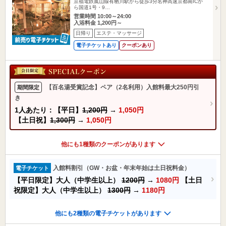
京福電鉄嵐山線有栖川駅から徒歩3分名神高速京都南ICか
ら国道1号・9…
営業時間 10:00～24:00
入浴料金 1,200円～
日帰り
エステ・マッサージ
電子チケットあり
クーポンあり
【百名湯受賞記念】ペア（2名利用）入館料最大250円引
期間限定
き
1人あたり：【平日】
1,200円
→
1,050円
【土日祝】
1,300円
→
1,050円
他にも1種類のクーポンがあります
入館料割引（GW・お盆・年末年始は土日祝料金）
電子チケット
【平日限定】大人（中学生以上）
1200円
→
1080円
【土日
祝限定】大人（中学生以上）
1300円
→
1180円
他にも2種類の電子チケットがあります