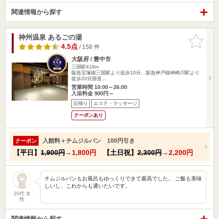
関連情報から探す
神州温泉 あるごの湯
お気に入
りに追加
4.5点
/ 158 件
大阪府 / 豊中市
三国駅419m
阪急宝塚線三国駅より徒歩10分。阪急神戸線神崎川駅より
徒歩20分国道…
営業時間 10:00～26:00
入浴料金 900円～
日帰り
エステ・マッサージ
クーポンあり
入館料＋チムジルバン 100円引き
クーポン
【平日】
1,900円
→
1,800円
【土日祝】
2,300円
→
2,200円
チムジルバンもお風呂もゆっくりできて最高でした。 ご飯も美味
しいし、これからも通いたいです。
20代 女
性
関連情報から探す