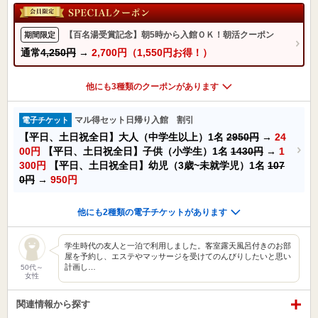
【百名湯受賞記念】朝5時から入館ＯＫ！朝活クーポン
期間限定
通常
4,250円
→
2,700円（1,550円お得！）
他にも3種類のクーポンがあります
マル得セット日帰り入館 割引
電子チケット
【平日、土日祝全日】大人（中学生以上）1名
2950円
→
24
00円
【平日、土日祝全日】子供（小学生）1名
1430円
→
1
300円
【平日、土日祝全日】幼児（3歳~未就学児）1名
107
0円
→
950円
他にも2種類の電子チケットがあります
学生時代の友人と一泊で利用しました。客室露天風呂付きのお部
屋を予約し、エステやマッサージを受けてのんびりしたいと思い
計画し…
50代～
女性
関連情報から探す