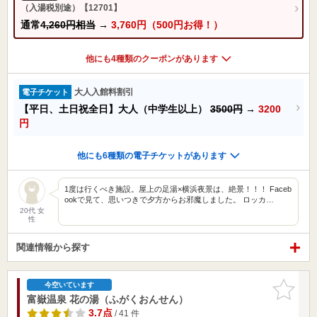
（入湯税別途）【12701】
通常
4,260円相当
→
3,760円（500円お得！）
他にも4種類のクーポンがあります
大人入館料割引
電子チケット
【平日、土日祝全日】大人（中学生以上）
3500円
→
3200
円
他にも6種類の電子チケットがあります
1度は行くべき施設。屋上の足湯×横浜夜景は、絶景！！！ Faceb
ookで見て、思いつきで夕方からお邪魔しました。 ロッカ…
20代 女
性
関連情報から探す
お気に入
今空いています
りに追加
富嶽温泉 花の湯（ふがくおんせん）
3.7点
/ 41 件