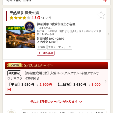
天然温泉 満天の湯
お気に入
りに追加
4.3点
/ 412 件
神奈川県 / 横浜市保土ケ谷区
上星川駅54m
相鉄線「上星川駅」南口より徒歩1分保土ヶ谷バイパス新
桜ヶ丘ICから環…
営業時間 6:00～25:00
入浴料金 1,100円～
日帰り
エステ・マッサージ
クーポンあり
【百名湯受賞記念】入浴+レンタルタオル+今治タオルサ
期間限定
ウナマスク 630円引き
【平日】
3,530円
→
2,900円
【土日祝】
3,630円
→
3,000
円
他にも3種類のクーポンがあります