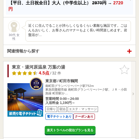
【平日、土日祝全日】大人（中学生以上）
2970円
→
2720
円
近くに住んでることが誇らしくなるくらい素敵な施設です。ごは
んもおいしく、お客さんのマナーもよく長い時間楽しめます。岩
盤浴が…
30代 女
性
関連情報から探す
東京・湯河原温泉 万葉の湯
お気に入
りに追加
4.5点
/ 32 件
東京都 / 町田市鶴間
南町田グランベリーパーク駅752m
東急田園都市線 南町田グランベリーパーク駅、ＪＲ・小田
急線 町田駅か…
営業時間 0:00～24:00
入浴料金 1,190円～
日帰り
宿泊
エステ・マッサージ
電子チケットあり
クーポンあり
楽天トラベルの宿泊プランを見る