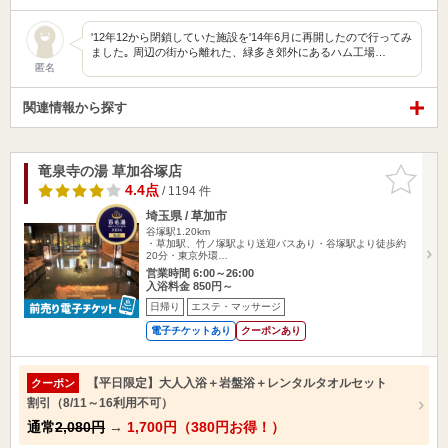
'12年12から閉鎖していた施設を'14年6月に再開したので行ってみ
ました｡ 周辺の街から離れた、緑多き郊外にあるハム工場…
匿名
関連情報から探す
竜泉寺の湯 草加谷塚店
お気に入
りに追加
4.4点
/ 1194 件
埼玉県 / 草加市
谷塚駅1.20km
・草加駅、竹ノ塚駅より送迎バスあり・谷塚駅より徒歩約
20分・東京外環…
営業時間 6:00～26:00
入浴料金 850円～
日帰り
エステ・マッサージ
電子チケットあり
クーポンあり
【平日限定】大人入浴＋岩盤浴＋レンタルタオルセット
クーポン
割引（8/11～16利用不可）
通常
2,080円
→
1,700円（380円お得！）