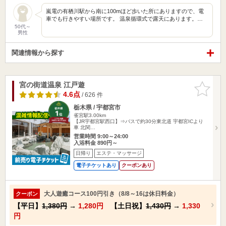
嵐電の有栖川駅から南に100mほど歩いた所にありますので、電
車でも行きやすい場所です。 温泉循環式で露天にあります。…
50代～
男性
関連情報から探す
宮の街道温泉 江戸遊
お気に入
りに追加
4.6点
/ 626 件
栃木県 / 宇都宮市
雀宮駅3.00km
【JR宇都宮駅西口】⇒バスで約30分東北道 宇都宮ICより
車 北関…
営業時間 9:00～24:00
入浴料金 890円～
日帰り
エステ・マッサージ
電子チケットあり
クーポンあり
大人遊癒コース100円引き（8/8～16は休日料金）
クーポン
【平日】
1,380円
→
1,280円
【土日祝】
1,430円
→
1,330
円