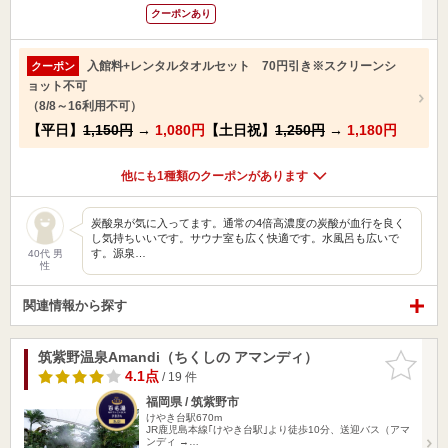
クーポンあり
入館料+レンタルタオルセット 70円引き※スクリーンシ
クーポン
ョット不可
（8/8～16利用不可）
【平日】
1,150円
→
1,080円
【土日祝】
1,250円
→
1,180円
他にも1種類のクーポンがあります
炭酸泉が気に入ってます。通常の4倍高濃度の炭酸が血行を良く
し気持ちいいです。サウナ室も広く快適です。水風呂も広いで
す。源泉…
40代 男
性
関連情報から探す
筑紫野温泉Amandi（ちくしの アマンディ）
お気に入
りに追加
4.1点
/ 19 件
福岡県 / 筑紫野市
けやき台駅670m
JR鹿児島本線｢けやき台駅｣より徒歩10分、送迎バス（アマ
ンディ →…