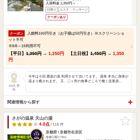
入浴料金 1,350円～
日帰り
エステ・マッサージ
クーポンあり
入館料100円引き（お子様は50円引き）※スクリーンショ
クーポン
ット不可
※8/8～16利用不可
【平日】
1,350円
→
1,250円
【土日祝】
1,450円
→
1,350
円
今年は６回 雅楽の湯 利用させて頂いてます。 源泉 本当に身体が
温まり癒されます。 又、二ヶ所の食事どころで働く従業員…
40代 男
性
関連情報から探す
さがの温泉 天山の湯
お気に入
りに追加
4.0点
/ 116 件
京都府 / 京都市右京区
有栖川駅178m