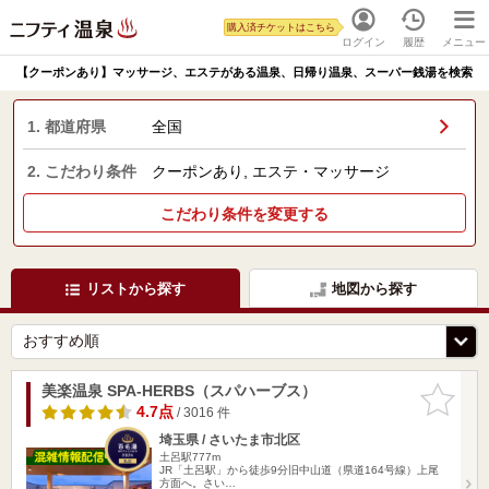
購入済チケットはこちら
ログイン
履歴
メニュー
【クーポンあり】マッサージ、エステがある
温泉、日帰り温泉、スーパー銭湯を検索
1. 都道府県
全国
2. こだわり条件
クーポンあり, エステ・マッサージ
こだわり条件を変更する
リストから探す
地図から探す
美楽温泉 SPA-HERBS（スパハーブス）
お気に入
りに追加
4.7点
/ 3016 件
埼玉県 / さいたま市北区
土呂駅777m
JR「土呂駅」から徒歩9分旧中山道（県道164号線）上尾
方面へ。さい…