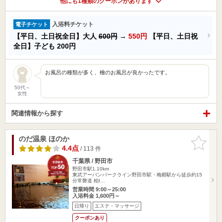
他にも1種類のクーポンがあります
入浴料チケット
電子チケット
【平日、土日祝全日】大人
600円
→
550円
【平日、土日祝
全日】子ども
200円
お風呂の種類が多く、檜のお風呂が良かったです。
50代～
女性
関連情報から探す
のだ温泉 ほのか
お気に入
りに追加
4.4点
/ 113 件
千葉県 / 野田市
野田市駅1.10km
東武アーバンパークライン野田市駅・梅郷駅から徒歩約15
分常磐道 柏I…
営業時間 9:00～25:00
入浴料金 1,600円～
日帰り
エステ・マッサージ
クーポンあり