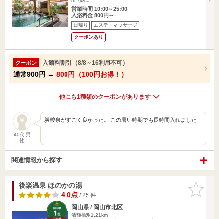
m（約…
営業時間 10:00～25:00
入浴料金 800円～
日帰り
エステ・マッサージ
クーポンあり
入館料割引（8/8～16利用不可）
クーポン
通常
900円
→
800円（100円お得！）
他にも1種類のクーポンがあります
炭酸泉がすごく良かった。 この暑い時期でも長時間入れました
40代 男
性
関連情報から探す
後楽温泉 ほのかの湯
お気に入
りに追加
4.0点
/ 25 件
岡山県 / 岡山市北区
清輝橋駅1.21km