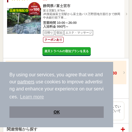
静岡県 / 富士宮市
富士宮駅1.97km
JR身延線富士宮駅から富士急バス万野団地方面行きで静岡
中央銀行前下車…
営業時間 10:00～26:00
入浴料金 990円～
日帰り
宿泊
エステ・マッサージ
クーポンあり
楽天トラベルの宿泊プランを見る
通常料金・夜間券 10%引き
クーポン
【平日】
1,650円
→
1,485円
【土日祝】
2,200円
→
1,980
By using our services, you agree that we and
円
（通常料金の場合）
our
partners
use cookies to improve advertisi
ng and enhance your experience on our servi
他にも2種類のクーポンがあります
ces.
Learn more
温泉、食事処、休憩所その他設備すべてバランス良く充実してい
ました。エクササイズマシンやヒーリングルームまで揃っていて
OK
ずいぶ…
匿名
関連情報から探す