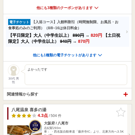
他にも3種類のクーポンがあります
【入浴コース】入館料割引（時間無制限、お風呂・お
電子チケット
食事処のみのご利用）（8/8~16は休日料金）
【平日限定】大人（中学生以上）
890円
→
820円
【土日祝
限定】大人（中学生以上）
940円
→
870円
他にも1種類の電子チケットがあります
よかったです
30代 男
性
関連情報から探す
八尾温泉 喜多の湯
お気に入
りに追加
4.3点
/ 504 件
大阪府 / 八尾市
志紀駅293m
車： ・西名阪自動車道「藤井寺IC」より、北東方向へ3.5K