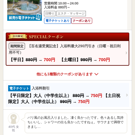
営業時間 10:00～24:00
入浴料金 880円～
日帰り
エステ・マッサージ
電子チケットあり
クーポンあり
【百名湯受賞記念】入浴料最大290円引き（日曜・祝日利
期間限定
用不可）
【平日】
880円
→
700円
【土曜日】
990円
→
700円
他にも1種類のクーポンがあります
入浴料割引
電子チケット
【平日限定】大人（中学生以上）
880円
→
750円
【土日祝
限定】大人（中学生以上）
990円
→
750円
バリ風のお風呂入りました。凄く良かったです。色々あるし気持
ちいいし、シャワーの出も良かったですねぇ。サウナまで満喫で
きまし…
40代 女
性