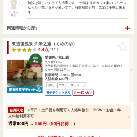
施設は新しいくとても清潔です。 一階より道カフェ奥のスペース
ゆったり寛げる所が良いです。時間制限も無く気楽に滞在出来ま
す…
50代～
男性
関連情報から探す
東道後温泉 久米之癒（くめのゆ）
お気に入
りに追加
4.4点
/ 72 件
愛媛県 / 松山市
久米駅273m
伊予鉄横河原線で久米駅下車徒歩3分松山自動車道川内Ｉ
Ｃから国道11号…
営業時間 11:00～翌9:00
入浴料金 600円～
日帰り
エステ・マッサージ
電子チケットあり
クーポンあり
＜平日・土日祝も利用可＞入浴料割引 ※GW・お盆・年
会員限定
末年始利用不可
通常
600円
→
550円（50円お得！）