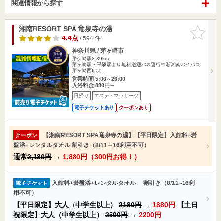
関連情報から探す
湘南RESORT SPA 竜泉寺の湯
お気に入
りに追加
4.4点
/ 594 件
神奈川県 / 茅ヶ崎市
茅ケ崎駅2.39km
茅ヶ崎駅・平塚駅より無料送迎バス運行中新湘南バイパス
茅ヶ崎西ICよ…
営業時間 5:00～26:00
入浴料金 880円～
日帰り
エステ・マッサージ
電子チケットあり
クーポンあり
【湘南RESORT SPA竜泉寺の湯】【平日限定】入館料+岩
クーポン
盤浴+レンタルタオル 割引き（8/11～16利用不可）
通常
2,180円
→
1,880円（300円お得！）
入館料+岩盤浴+レンタルタオル 割引き（8/11~16利
電子チケット
用不可）
【平日限定】大人（中学生以上）
2180円
→
1880円
【土日
祝限定】大人（中学生以上）
2500円
→
2200円