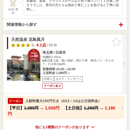
岩盤浴、温泉、リラックスルームなど色々揃っていて１日過ごせ
そうでした。受付の方たちも初めて来たことを告げると丁寧に説
明し…
40代 男
性
関連情報から探す
天然温泉 花鳥風月
お気に入
りに追加
4.1点
/ 59 件
埼玉県 / 日高市
笠幡駅2.05km
■東武東上線「鶴ヶ島駅」西口下車 東武バス「サイボ
ク」行き終点■JR…
営業時間 10:00～22:00
入浴料金 1,080円～
日帰り
エステ・マッサージ
クーポンあり
入館料最大100円引き（8/12～14は土日祝料金）
クーポン
【平日】
1,080円
→
1,030円
【土日祝】
1,280円
→
1,180
円
他にも1種類のクーポンがあります