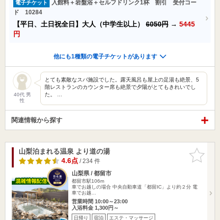
入館料＋岩盤浴＋セルフドリンク1杯 割引 受付コー
電子チケット
ド 10284
【平日、土日祝全日】大人（中学生以上）
6050円
→
5445
円
他にも1種類の電子チケットがあります
とても素敵なスパ施設でした。露天風呂も屋上の足湯も絶景、5
階レストランのカウンター席も絶景で夕陽がとてもきれいでし
た。 …
40代 男
性
関連情報から探す
山梨泊まれる温泉 より道の湯
お気に入
りに追加
4.6点
/ 234 件
山梨県 / 都留市
都留市駅106m
車でお越しの場合 中央自動車道「都留IC」より約２分 電
車でお越…
営業時間 10:00～23:00
入浴料金 1,300円～
日帰り
宿泊
エステ・マッサージ