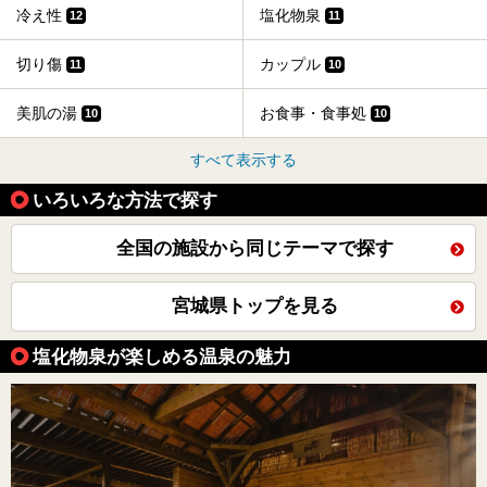
冷え性
塩化物泉
12
11
切り傷
カップル
11
10
美肌の湯
お食事・食事処
10
10
すべて表示する
いろいろな方法で探す
全国の施設から同じテーマで探す
宮城県トップを見る
塩化物泉が楽しめる温泉の魅力