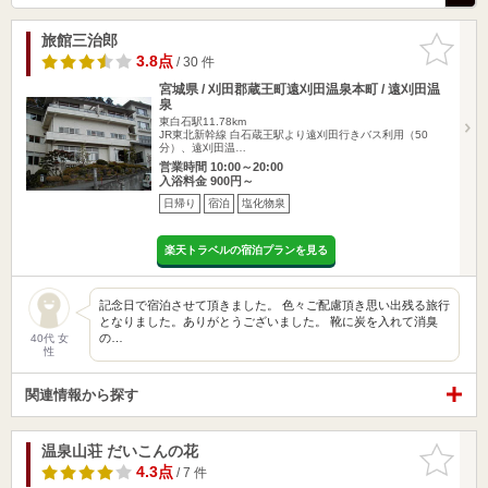
旅館三治郎
お気に入
りに追加
3.8点
/ 30 件
宮城県 / 刈田郡蔵王町遠刈田温泉本町 / 遠刈田温
泉
東白石駅11.78km
JR東北新幹線 白石蔵王駅より遠刈田行きバス利用（50
分）、遠刈田温…
営業時間 10:00～20:00
入浴料金 900円～
日帰り
宿泊
塩化物泉
楽天トラベルの宿泊プランを見る
記念日で宿泊させて頂きました。 色々ご配慮頂き思い出残る旅行
となりました。ありがとうございました。 靴に炭を入れて消臭
の…
40代 女
性
関連情報から探す
温泉山荘 だいこんの花
お気に入
りに追加
4.3点
/ 7 件