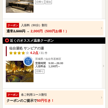
日帰り
宿泊
入浴料（90分）割引
クーポン
通常
2,500円
→
2,000円（500円お得！）
近くのオススメ温泉クーポン
仙台湯処 サンピアの湯
4.2点
/ 31 件
宮城県 / 仙台市若林区
営業時間 9:00～26:00
入浴料金 1,100円～
日帰り
各ご利用コース割引
クーポン
クーポンのご提示で
50円引き！