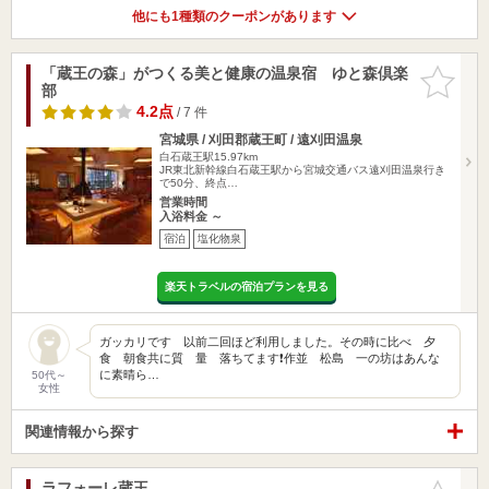
他にも1種類のクーポンがあります
「蔵王の森」がつくる美と健康の温泉宿 ゆと森倶楽
お気に入
部
りに追加
4.2点
/ 7 件
宮城県 / 刈田郡蔵王町 / 遠刈田温泉
白石蔵王駅15.97km
JR東北新幹線白石蔵王駅から宮城交通バス遠刈田温泉行き
で50分、終点…
営業時間
入浴料金 ～
宿泊
塩化物泉
楽天トラベルの宿泊プランを見る
ガッカリです 以前二回ほど利用しました。その時に比べ 夕
食 朝食共に質 量 落ちてます❗作並 松島 一の坊はあんな
に素晴ら…
50代～
女性
関連情報から探す
ラフォーレ蔵王
お気に入