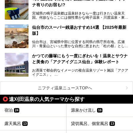
の全貌を詳細レビューします！
配布します。さらにSNS投稿で「サッポロ 濃い搾りグレフ
ナ有りのお宿も!?
ルサワー ノンアルコール」もプレゼント。湯上がりにぴっ
たりの一杯をぜひお楽しみください。
宮城県の鳴子温泉郷は温泉好きなら一度は行きたい温泉天
国。何故ならここには個性豊かな鳴子温泉・川渡温泉・東鳴
子温泉・中山平温泉・鬼首温泉という5つの温泉地があり、
硫黄泉、塩化物泉、硫酸塩泉、炭酸水素塩泉などと多様な泉
仙台市のスーパー銭湯おすすめ14選 【2025年最新
質がそろっているからです。
版】
ー
また共同浴場（日帰り温泉）だけでなく、嬉しいことに多く
仙台市は、宮城県中部に位置する同県の県庁所在地。広瀬
の旅館・ホテルも立ち寄り入浴に門戸を開いてくれていま
提供元：サッポロビール【PR】
川・青葉山といった豊かな自然に恵まれた「杜の都」として
す。
知られ、戦国武将・伊達政宗のお膝元として歴史ファンにも
この記事はサッポロビールのPRイベント告知記事です。
人気です。新幹線を使えば都心から1時間30分とアクセスも
今回はそんな旅館の中から、おすすめしたい5ヶ所の温泉を
かつての藤塚にもう一度にぎわいを！温泉とサウナ
よく、気軽に訪れやすい地方都市の1つです。
セレクトしてみました。うち3ヶ所はサウナも楽しめます。
と美食の「アクアイグニス仙台」体験レポート
今回は、仙台市内のおすすめスーパー銭湯をご紹介します。
お洒落で都会的なイメージの複合温泉リゾート施設「アクア
仙台牛タンなどを堪能するグルメ旅や、スポーツ観戦の遠征
イグニス」。
時などに利用しやすい温浴施設がたくさんありますよ。
関西空港や吉川美南（埼玉県）に続いて仙台市若林区に202
2年4月にオープンした「アクアイグニス仙台」は、日帰り
ニフティ温泉ニュースTOPへ
温泉の「藤塚の湯」、マルシェ リアン、和食「笠庵」、イ
タリアン「グリーチネ」、ベーカリー「マリアージュ ドゥ
遠刈田温泉の人気テーマから探す
ファリーヌ」、スイーツの「コンフィチュール アッシュ」
と「ル ショコラ ドゥ アッシュ」、そしてカフェ「猿田彦珈
琲」と話題のお店が勢ぞろい！
宿泊
源泉かけ流し
24
16
この「アクアイグニス仙台」の魅力を探りにお出かけしてき
ました。
露天風呂
貸切風呂、個室風呂
13
13