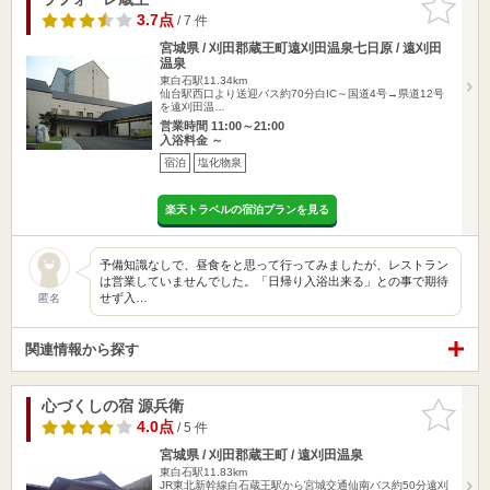
りに追加
3.7点
/ 7 件
宮城県 / 刈田郡蔵王町遠刈田温泉七日原 / 遠刈田
温泉
東白石駅11.34km
仙台駅西口より送迎バス約70分白IC～国道4号→県道12号
を遠刈田温…
営業時間 11:00～21:00
入浴料金 ～
宿泊
塩化物泉
楽天トラベルの宿泊プランを見る
予備知識なしで、昼食をと思って行ってみましたが、レストラン
は営業していませんでした。「日帰り入浴出来る」との事で期待
せず入…
匿名
関連情報から探す
心づくしの宿 源兵衛
お気に入
りに追加
4.0点
/ 5 件
宮城県 / 刈田郡蔵王町 / 遠刈田温泉
東白石駅11.83km
JR東北新幹線白石蔵王駅から宮城交通仙南バス約50分遠刈