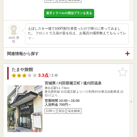
楽天トラベルの宿泊プランを見る
えぼしスキー場で100円割引券貰ったので帰りに寄ってみまし
た。 フロントで入浴の旨を伝え、お風呂の場所教えてもらってレ
ッ…
40代 男
性
関連情報から探す
たまや旅館
お気に入
りに追加
3.3点
/ 3 件
宮城県 / 刈田郡蔵王町 / 遠刈田温泉
東白石駅11.73km
東北新幹線 白石蔵王駅よりバス利用45分東北自動車道 白
石I.Cより…
営業時間 10:00～15:00
入浴料金 700円～
日帰り
宿泊
塩化物泉