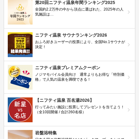
第20回ニフティ温泉年間ランキング2025
全国約2.2万件の中から頂点に選ばれた、2025年の人
気施設は…
ニフティ温泉 サウナランキング2026
おふろ好きユーザーの投票により、全国No.1サウナが
決定！
ニフティ温泉プレミアムクーポン
ノジマモバイル会員向け 通常よりもお得な「特別価
格」で人気の温泉を満喫できる！
【ニフティ温泉 百名湯2026】
行ってみたい施設に投票してプレゼントを当てよう！
（全10回開催 / 合計260名様）
岩盤浴特集