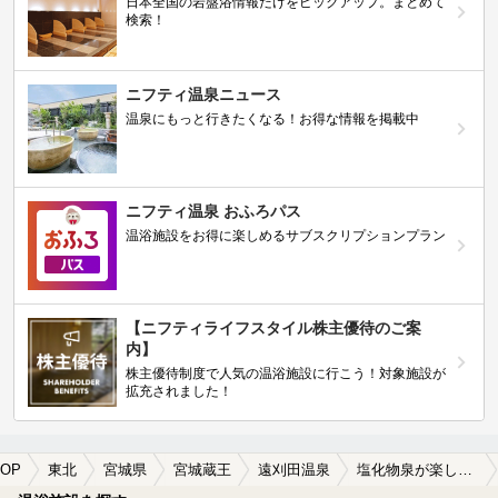
日本全国の岩盤浴情報だけをピックアップ。まとめて
検索！
ニフティ温泉ニュース
温泉にもっと行きたくなる！お得な情報を掲載中
ニフティ温泉 おふろパス
温浴施設をお得に楽しめるサブスクリプションプラン
【ニフティライフスタイル株主優待のご案
内】
株主優待制度で人気の温浴施設に行こう！対象施設が
拡充されました！
OP
東北
宮城県
宮城蔵王
遠刈田温泉
塩化物泉が楽しめる遠刈田温泉の温泉、日帰り温泉、スーパー銭湯おすすめ