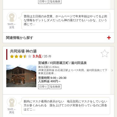
日帰り
塩化物泉
普段は土日祝のみ営業、ホームページで年末年始はやってるよ的
な情報をゲットしダメだったら神の湯だけでもいっかな、という
感じで…
50代～
女性
関連情報から探す
共同浴場 神の湯
お気に入
りに追加
3.9点
/ 35 件
宮城県 / 刈田郡蔵王町 / 遠刈田温泉
東白石駅11.83km
JR東北新幹線 白石蔵王駅よりバス利用。遠刈田温泉にて下
車東北自動車…
営業時間 9:00～20:30
入浴料金 400円～
日帰り
塩化物泉
館内にマスク着用の表示がない 地元住民にマスクをしていない
方が多くみられる 国を上げてコロナ対策を行っているのに田舎
はどこ…
50代～
男性