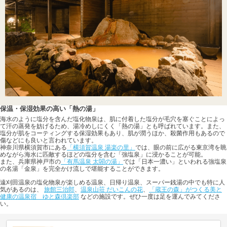
保温・保湿効果の高い「熱の湯」
海水のように塩分を含んだ塩化物泉は、肌に付着した塩分が毛穴を塞ぐことによっ
て汗の蒸発を妨げるため、湯冷めしにくく「熱の湯」とも呼ばれています。また、
塩分が肌をコーティングする保湿効果もあり、肌が潤うほか、殺菌作用もあるので
傷などにも良いと言われています。
神奈川県横須賀市にある
「横須賀温泉 湯楽の里」
では、眼の前に広がる東京湾を眺
めながら海水に匹敵するほどの塩分を含む「強塩泉」に浸かることが可能。
また、兵庫県神戸市の
「有馬温泉 太閤の湯」
では「日本一濃い」といわれる強塩泉
の名湯「金泉」を完全かけ流しで堪能することができます。
遠刈田温泉の塩化物泉が楽しめる温泉、日帰り温泉、スーパー銭湯の中でも特に人
気があるのは、
旅館三治郎
、
温泉山荘 だいこんの花
、
「蔵王の森」がつくる美と
健康の温泉宿 ゆと森倶楽部
などの施設です。ぜひ一度は足を運んでみてくださ
い。