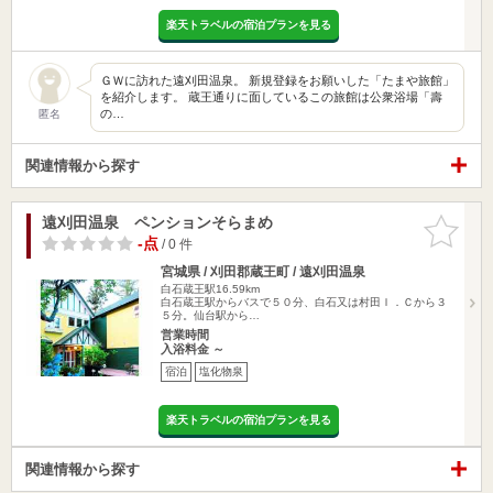
楽天トラベルの宿泊プランを見る
ＧＷに訪れた遠刈田温泉。 新規登録をお願いした「たまや旅館」
を紹介します。 蔵王通りに面しているこの旅館は公衆浴場「壽
の…
匿名
関連情報から探す
遠刈田温泉 ペンションそらまめ
お気に入
りに追加
-点
/ 0 件
宮城県 / 刈田郡蔵王町 / 遠刈田温泉
白石蔵王駅16.59km
白石蔵王駅からバスで５０分、白石又は村田Ｉ．Ｃから３
５分。仙台駅から…
営業時間
入浴料金 ～
宿泊
塩化物泉
楽天トラベルの宿泊プランを見る
関連情報から探す