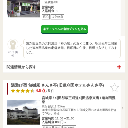
田温泉湯の町…
営業時間
入浴料金 ～
宿泊
塩化物泉
楽天トラベルの宿泊プランを見る
遠刈田温泉の共同浴場「神の湯」の近くに建つ、明治元年に開業
した遠刈田温泉の老舗旅館。日曜日の午後、日帰り入浴してみま
した。…
40代 男
性
関連情報から探す
湯遊び宿 旬樹庵 さんさ亭(旧遠刈田ホテルさんさ亭)
お気に入
りに追加
4.5点
/ 5 件
宮城県 / 刈田郡蔵王町遠刈田温泉東裏 / 遠刈田温
泉
東白石駅11.53km
JR東北新幹線白石蔵王駅から宮城交通バス遠刈田温泉行き
で50分、終点…
営業時間 11:00～21:00
入浴料金 880円～
日帰り
宿泊
塩化物泉