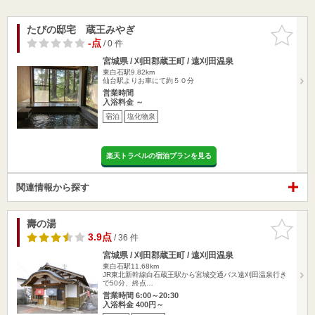
たびの邸宅 蔵王みやぎ
お気に入
りに追加
-点
/ 0 件
宮城県 / 刈田郡蔵王町 / 遠刈田温泉
東白石駅9.82km
仙台駅よりお車にて約５０分
営業時間
入浴料金 ～
宿泊
塩化物泉
楽天トラベルの宿泊プランを見る
関連情報から探す
壽の湯
お気に入
りに追加
3.9点
/ 36 件
宮城県 / 刈田郡蔵王町 / 遠刈田温泉
東白石駅11.68km
JR東北新幹線白石蔵王駅から宮城交通バス遠刈田温泉行き
で50分、終点…
営業時間 6:00～20:30
入浴料金 400円～