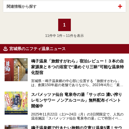
関連情報から探す
1
11
件中 1件～11件を表示
宮城県のニフティ温泉ニュース
鳴子温泉「旅館すがわら」宿泊レビュー！３本の自
家源泉と８つの浴室で“湯めぐり三昧”可能な温泉特
化型宿
宮城県・鳴子温泉郷の中心部に位置する「旅館すがわら」
は、創業150年超の老舗でありながら、2023年4月に「素泊
まり専門の宿」としてリニューアルオープン。同時に温泉熱
を利用したサウナも新設され、温泉ファン・サウナ―双方に
スパメッツァ仙台 竜泉寺の湯「サッポロ 濃い搾り
注目のスポットです。
レモンサワー ノンアルコール」無料配布イベント
開催中
特筆すべきは、館内で完結する圧倒的な「湯めぐり」のバリ
2025年11月22日（土)〜24日（月）の3日間限定で、人気の
エーション。“温泉のデパート”・“東の横綱”と称される鳴子
温浴施設「スパメッツァ仙台 竜泉寺の湯」にて特別イベン
温泉郷の中でも、3本の異なる自家源泉を使い分けるその実
トを開催！居酒屋の手搾りサワーのような本格感が味わえる
力は折り紙付き。実際に宿泊した筆者が、“温泉”を中心にそ
「サッポロ 濃い搾りレモンサワー ノンアルコール」を無料
鳴子温泉郷で行きたい旅館の立寄り温泉5選！サウ