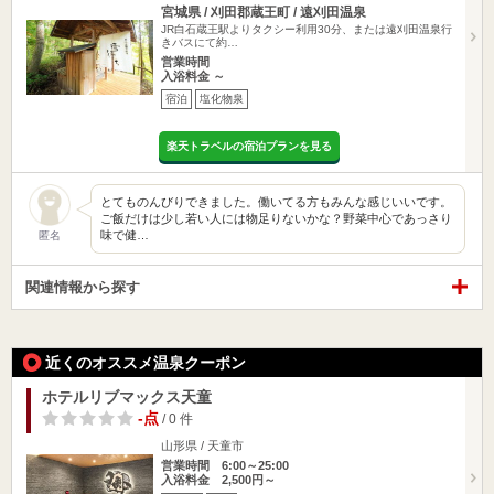
宮城県 / 刈田郡蔵王町 / 遠刈田温泉
JR白石蔵王駅よりタクシー利用30分、または遠刈田温泉行
きバスにて約…
営業時間
入浴料金 ～
宿泊
塩化物泉
楽天トラベルの宿泊プランを見る
とてものんびりできました。働いてる方もみんな感じいいです。
ご飯だけは少し若い人には物足りないかな？野菜中心であっさり
味で健…
匿名
関連情報から探す
近くのオススメ温泉クーポン
ホテルリブマックス天童
-点
/ 0 件
山形県 / 天童市
営業時間 6:00～25:00
入浴料金 2,500円～