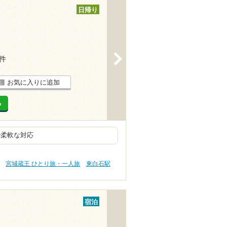
日帰り
>
1件
お気に入りに追加
る
で柔軟な対応
宮城蔵王 ひとり旅・一人旅
東白石駅
宿泊