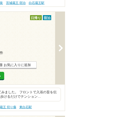
塩泉
宮城蔵王 宿泊
白石蔵王駅
日帰り
宿泊
>
5件
お気に入りに追加
る
てみました。 フロントで入浴の旨を伝
中歩けるだけでテンション…
蔵王 切り傷
東白石駅