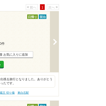
前へ
1
次へ
日帰り
宿泊
>
30件
お気に入りに追加
る
い出残る旅行となりました。ありがとう
かったです。
蔵王 切り傷
東白石駅