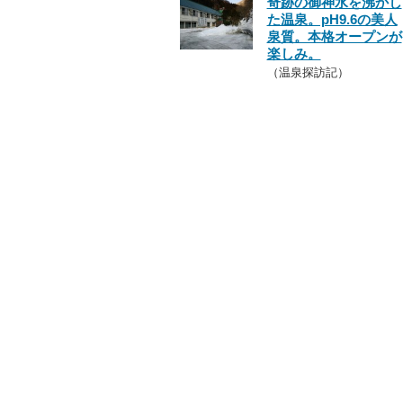
奇跡の御神水を沸かし
た温泉。pH9.6の美人
泉質。本格オープンが
楽しみ。
（温泉探訪記）