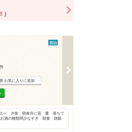
>
得！）
宿泊
7件
>
お気に入りに追加
る
比べ 夕食 朝食共に質 量 落ちて
 お酒の種類間少なすぎ 朝食 雑穀