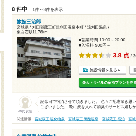
8 件中
1件～8件を表示
旅館三治郎
宮城県 / 刈田郡蔵王町遠刈田温泉本町 / 遠刈田温泉 /
東白石駅11.78km
■営業時間 10:00～20:00
■入浴料 900円～
3.8 点
/ 
施設情報を見る
楽天トラベルの宿泊プランを見
記念日で宿泊させて頂きました。 色々ご配慮頂き思
ございました。 靴に炭を入れて消臭のサービス嬉し
40代 女性
関連情報
宮城蔵王 塩化物泉
宮城蔵王 硫酸塩泉
宮城蔵王 宿泊
宮城