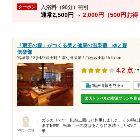
入浴料（90分）割引
クーポン
通常
2,500円
→
2,000円（500円お
「蔵王の森」がつくる美と健康の温泉宿 ゆと森
倶楽部
宮城県 / 刈田郡蔵王町 / 遠刈田温泉 /
白石蔵王駅15.97km
4.2 点
/ 
施設情報を見る
楽天トラベルの宿泊プランを見
ガッカリです 以前二回ほど利用しました。その時に
ます❗作並 松島 一の坊はあんなに素晴らしいのに
50代～ 女性
米…