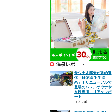
温泉レポート
サウナ＆露天が劇的進
化「極楽湯 羽生温
泉」！リニューアルで
登場のバレルサウナや
女性専用エリアをレポ
ート
（突レポ）