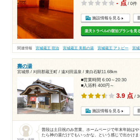
- 点
/ 0件
施設情報を見る
楽天トラベルの宿泊プランを見
関連情報
宮城蔵王 宿泊
宮城蔵王 美肌の湯
宮城蔵王 アトピー
宮城
壽の湯
宮城県 / 刈田郡蔵王町 / 遠刈田温泉 /
東白石駅11.68km
■営業時間 6:00～20:30
■入浴料 400円～
3.9 点
/ 
施設情報を見る
普段は土日祝のみ営業、ホームページで年末年始はや
たら神の湯だけでもいっかな、という感じで出かけまし
50代～ 女性