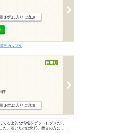
>
お気に入りに追加
る
蔵王 カップル
日帰り
>
36件
お気に入りに追加
ってるよ的な情報をゲットしダメだっ
た。着いたのは9:15、番台の方に…