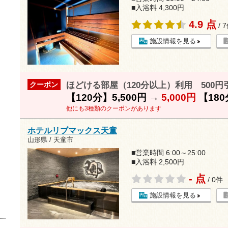
■入浴料 4,300円
4.9 点
/ 
施設情報を見る
ほどける部屋（120分以上）利用 500円
クーポン
【120分】
5,500円
→
5,000円
【180
他にも3種類のクーポンがあります
ホテルリブマックス天童
山形県 / 天童市
■営業時間 6:00～25:00
■入浴料 2,500円
- 点
/ 0件
施設情報を見る