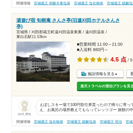
関連情報
宮城蔵王 炭酸水素塩泉
宮城蔵王 塩化物泉
宮城蔵王 硫酸
湯遊び宿 旬樹庵 さんさ亭(旧遠刈田ホテルさんさ
亭)
宮城県 / 刈田郡蔵王町遠刈田温泉東裏 / 遠刈田温泉 /
東白石駅11.53km
■営業時間 11:00～21:00
■入浴料 880円～
4.5 点
/ 
施設情報を見る
楽天トラベルの宿泊プランを見
えぼしスキー場で100円割引券貰ったので帰りに寄っ
え、お風呂の場所教えてもらってレッツゴー 旅館の
40代 男性
関連情報
宮城蔵王 塩化物泉
宮城蔵王 硫酸塩泉
宮城蔵王 宿泊
宮城