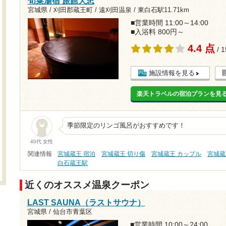
旬菜湯宿 旅館大忠
宮城県 / 刈田郡蔵王町 / 遠刈田温泉 /
東白石駅11.71km
■営業時間 11:00～14:00
■入浴料 800円～
4.4 点
/ 
施設情報を見る
楽天トラベルの宿泊プランを見
季節限定のリンゴ風呂がおすすめです！
40代 女性
関連情報
宮城蔵王 宿泊
宮城蔵王 切り傷
宮城蔵王 カップル
宮城蔵
白石蔵王駅
近くのオススメ温泉クーポン
LAST SAUNA（ラストサウナ）
宮城県 / 仙台市青葉区
■営業時間 10:00～24:00