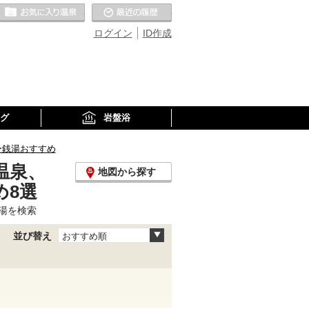
お気に入りの温泉
最近の履歴
ログイン
ID作成
グ
岩盤浴
ー銭湯おすすめ
温泉、
地図から探す
め8選
湯を検索
並び替え
おすすめ順