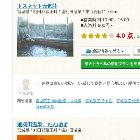
トスネット元気荘
宮城県 / 刈田郡蔵王町 / 遠刈田温泉 /
東白石駅11.78km
■営業時間 10:00～16:00
■入浴料 600円～
4.0 点
/ 
施設情報を見る
楽天トラベルの宿泊プランを見
建物は古いが懐かしい感じで意外と居心地よい 親切
30代 男性
関連情報
宮城蔵王 単純温泉・単純泉
宮城蔵王 冷え性
宮城蔵王 絶景
白石蔵王駅
遠刈田温泉 たんぽぽ
宮城県 / 刈田郡蔵王町 / 遠刈田温泉