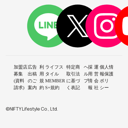
加盟店
広告
利
ライフス
特定商
ヘ
採
運
個人情
募集
出稿
用
タイル
取引法
ル
用
営
報保護
(資料
のご
規
MEMBER
に基づ
プ
情
会
ポリ
請求)
案内
約
S+規約
く表記
報
社
シー
©NIFTY Lifestyle Co., Ltd.