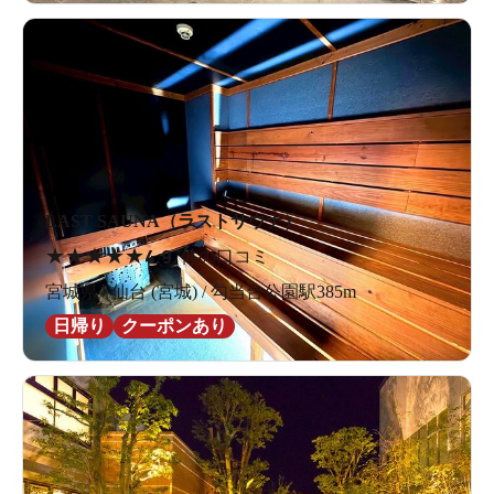
LAST SAUNA（ラストサウナ）
★
★
★
★
★
4.9
7件の口コミ
宮城県 / 仙台 (宮城) / 勾当台公園駅385m
日帰り
クーポンあり