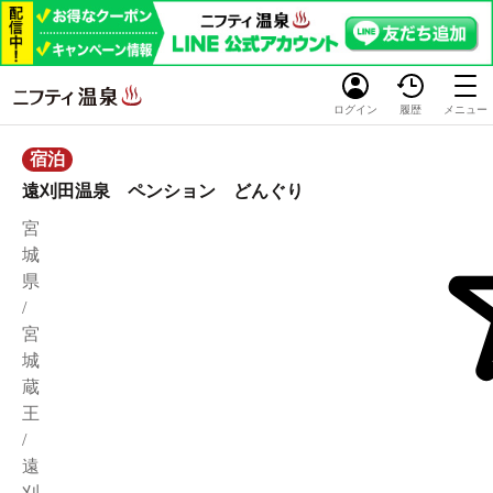
ログイン
履歴
メニュー
宿泊
遠刈田温泉 ペンション どんぐり
宮
城
県
/
宮
城
蔵
王
/
遠
刈