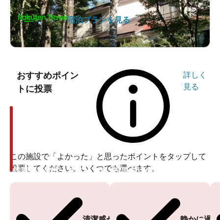
宿泊プランを見る
1泊
円～
おすすめポイン
詳しく
見る
トに投票
この施設で「よかった」と思ったポイントをタップして
投票してください。いくつでも選べます。
投票ありがとうございます
投票ありがとうございます
清潔感がある
静かに過ご