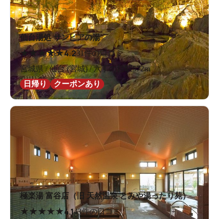
仙台湯処 サンピアの湯
★
★
★
★
★
4.2
31件の口コミ
宮城県 / 仙台 (宮城) / 六丁の目駅572m
日帰り
クーポンあり
極楽湯 富谷店（旧 天然温泉 とみや湯ったり苑）
★
★
★
★
★
4.1
43件の口コミ