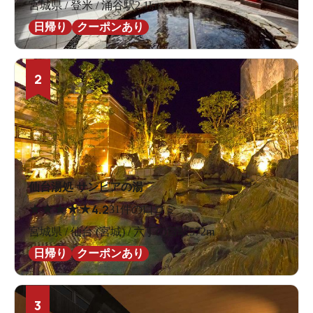
宮城県 / 登米 / 涌谷駅2.1km
日帰り
クーポンあり
2
仙台湯処 サンピアの湯
★
★
★
★
★
4.2
31件の口コミ
宮城県 / 仙台 (宮城) / 六丁の目駅572m
日帰り
クーポンあり
3