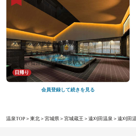
スパメッツァ仙台 竜泉寺の湯
★
★
★
★
★
4.7
135件の口コミ
宮城県 / 仙台 (宮城) / 泉中央駅3.3km
日帰り
会員登録して続きを見る
温泉TOP
＞
東北
＞
宮城県
＞
宮城蔵王
＞
遠刈田温泉
＞
遠刈田