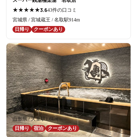
スーパー銭湯極楽湯 名取店
★
★
★
★
★
3.6
43件の口コミ
宮城県 / 宮城蔵王 / 名取駅914m
日帰り
クーポンあり
ホテルリブマックス天童
★
★
★
★
★
0.0
0件の口コミ
山形県 / 天童駅1.6km
日帰り
宿泊
クーポンあり