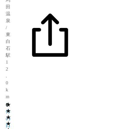
田
温
泉
/
東
白
石
駅
1
2
.
0
k
m
★
0
0
★
件
★
の
★
口