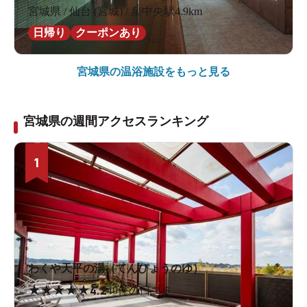
宮城県 / 仙台 (宮城) / 泉中央駅4.9km
日帰り
クーポンあり
宮城県の
温浴施設をもっと見る
宮城県の週間アクセスランキング
1
わくや天平の湯（てんぴょうのゆ）
★
★
★
★
★
4.2
40件の口コミ