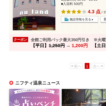
■入浴料 500円
4.3 点
/ 
施設情報を見る
全館ご利用パック最大350円引き ※火曜
クーポン
【平日】
1,250円
→
1,200円
【土日
前へ
1
次へ
ニフティ温泉ニュース