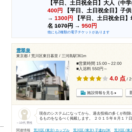
【平日、土日祝全日】大人（中学
400円
【平日、土日祝全日】子供
→
1300円
【平日、土日祝全日】
名
1070円
→
950円
他にも2種類の電子チケットがあります
雲翠泉
東京都 / 荒川区東日暮里 /
三河島駅361m
■営業時間 15:00～22:00
■入浴料 550円～
4.0 点
/ 
施設情報を見る
現在のシステムになってから、過去投稿の多くが削除
るものをなるべく掲載します。 ２０１５年８月１７日
～10代 男性
関連情報
荒川区 (東京) カップル
荒川区 (東京) 子連れOK
荒川区 (東