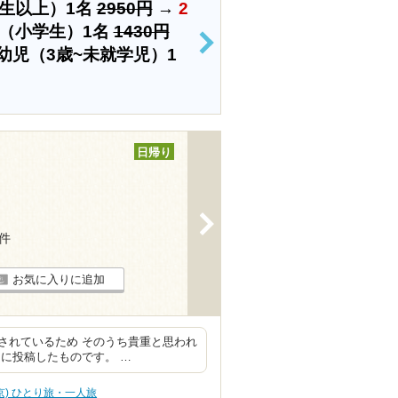
生以上）1名
2950円
→
2
（小学生）1名
1430円
>
幼児（3歳~未就学児）1
日帰り
>
2件
お気に入りに追加
されているため そのうち貴重と思われ
に投稿したものです。 …
京) ひとり旅・一人旅