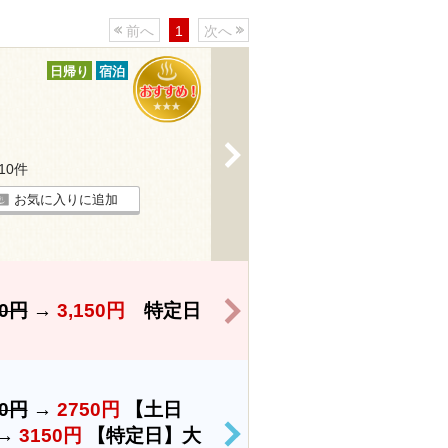
前へ
1
次へ
日帰り
宿泊
>
110件
お気に入りに追加
>
50円
→
3,150円
特定日
50円
→
2750円
【土日
→
3150円
【特定日】大
>