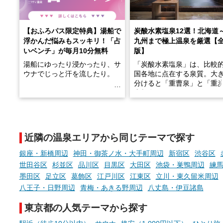
【おふろパス限定特典】湯船で
炭酸水素塩泉12選！北海道
浮かんだ悩みもスッキリ！「占
九州まで極上温泉を厳選【
いベンチ」が毎月10分無料
版】
湯船にゆったり浸かったり、サ
「炭酸水素塩泉」は、比較
ウナでじっと汗を流したり。
国各地に点在する泉質。大
分けると「重曹泉」と「重
土類泉」に分かれます。
そんな「一人でぼんやり過ごす
また硫黄や鉄分などの特殊
時間」、ふだん後回しにしてい
が混ざり合うことで、複雑
た「これからのこと」や「ちょ
多様な個性を持つことも多
近隣の温泉エリアから同じテーマで探す
っとした悩み」が、頭に浮かん
す。
でくることはありませんか？
銀座・新橋周辺
神田・御茶ノ水・大手町周辺
新宿区
渋谷区
今回は筆者自ら入浴した中
世田谷区
杉並区
品川区
目黒区
大田区
池袋・巣鴨周辺
練
ら、日本各地にある炭酸水
墨田区
足立区
葛飾区
江戸川区
江東区
立川・東久留米周辺
泉を12施設セレクト。すべ
お風呂でリラックスしているか
日帰り入浴可能で、源泉か
八王子・日野周辺
青梅・あきる野周辺
八丈島・伊豆諸島
らこそ向き合える、大切な自分
しと泉質の良さにこだわり
の本音。
つ、万人におすすめしたい
東京都の人気テーマから探す
を厳選しました。