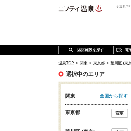
子連れOK
温浴施設を探す
電
温泉TOP
>
関東
>
東京都
>
荒川区 (東京
選択中のエリア
全国から探す
関東
東京都
変更