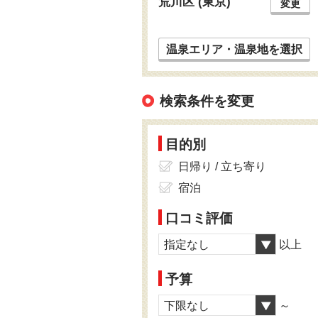
荒川区 (東京)
変更
温泉エリア・温泉地を選択
検索条件を変更
目的別
日帰り / 立ち寄り
宿泊
口コミ評価
指定なし
以上
予算
下限なし
～