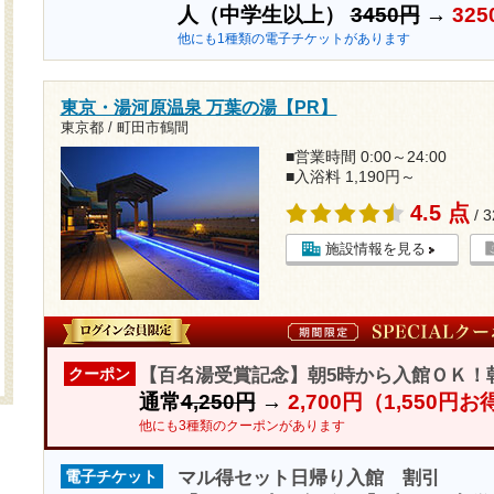
人（中学生以上）
3450円
→
325
他にも1種類の電子チケットがあります
東京・湯河原温泉 万葉の湯【PR】
東京都 / 町田市鶴間
■営業時間 0:00～24:00
■入浴料 1,190円～
4.5 点
/ 
施設情報を見る
【百名湯受賞記念】朝5時から入館ＯＫ！
クーポン
通常
4,250円
→
2,700円（1,550円
他にも3種類のクーポンがあります
マル得セット日帰り入館 割引
電子チケット