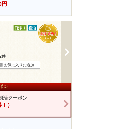
0円
日帰り
宿泊
>
32件
お気に入りに追加
朝活クーポン
>
お得！）