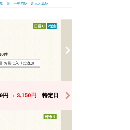
駅
荒川一中前駅
新三河島駅
日帰り
宿泊
>
110件
お気に入りに追加
>
50円
→
3,150円
特定日
日帰り