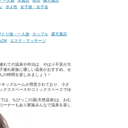
・一人旅
水風呂
宿泊
露天風呂
チェックしてください！
ュ
冷え性
女子旅・女子会
───
提供元：万葉倶楽部株式会社
【PR】
この記事は万葉倶楽部株式会社
のPR記事です。
ひとり旅・一人旅
カップル
露天風呂
OK
エステ・マッサージ
連れての温泉や外泊は、やはり不安が大
子連れ家族に優しい温泉がおすすめ。せ
んの時間を楽しみましょう！
いキッズルームが用意されており、小さ
ックススペースやコミックスペースでゆ
では、ちびっこの湯(天然温泉)は、おむ
コーナーもあり家族みんなで温泉を楽し