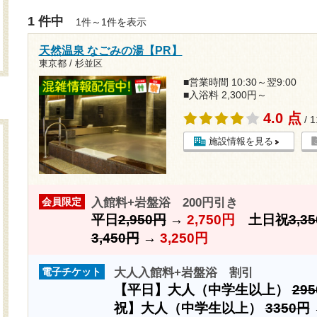
1 件中
1件～1件を表示
天然温泉 なごみの湯【PR】
東京都 / 杉並区
■営業時間 10:30～翌9:00
■入浴料 2,300円～
4.0 点
/ 
施設情報を見る
入館料+岩盤浴 200円引き
会員限定
平日
2,950円
→
2,750円
土日祝
3,3
3,450円
→
3,250円
大人入館料+岩盤浴 割引
電子チケット
【平日】大人（中学生以上）
29
祝】大人（中学生以上）
3350円