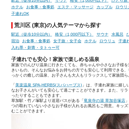
駅近（徒歩10分以内）
サウナ
格安（1,000円以下）
ひとり旅
そんな心のつぶやきを、湯あが
りの温まった心のまま相談でき
ホテル
お食事・食事処
エステ・マッサージ
カップル
ロウリ
たら素敵ですよね。
子連れOK
荒川区 (東京)の人気テーマから探す
ニフティ温泉の「占いベンチ」
駅近（徒歩10分以内）
格安（1,000円以下）
サウナ
水風呂
は、そんなあなたの心のつぶや
宿泊
お食事・食事処
女子旅・女子会
ホテル
ロウリュ
子連れ
きをプロの占い師に相談するこ
入れ墨・刺青・タトゥー可
とができるサービスです。
子連れでも安心！家族で楽しめる温泉
家族でのんびり温泉に行きたくても、赤ちゃんや小さなお子様を
きいもの。そんなお悩みをお持ちの方でも安心して利用できる、
おふろパス会員様なら、この特
っかくの癒しの温泉、お子さんも大人もリラックスして家族団ら
別なひとときを「毎月10分無
料」でご利用いただけます。
「
美楽温泉 SPA-HERBS(スパハーブス)
」は、子連れ家族に嬉し
なお子さんがいても安心して過ごすことができます。また、リラ
ったりすることもできます。
草加駅・竹ノ塚駅より送迎バスがある「
竜泉寺の湯 草加谷塚店
」
お湯で体がほぐれたら、次は占
つの取れていない小さなお子様が入れるお風呂もご用意。キッズ
い師さんとお話しして、心もほ
むことができます。
ぐしてみませんか？