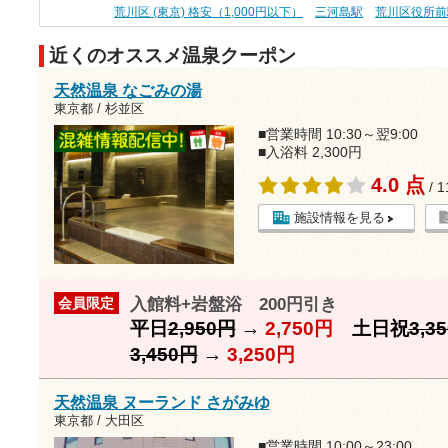
荒川区 (東京) 格安（1,000円以下）
三河島駅
荒川区役所前
近くのオススメ温泉クーポン
天然温泉 なごみの湯
東京都 / 杉並区
■営業時間 10:30～翌9:00
■入浴料 2,300円
4.0 点
/ 
施設情報を見る
入館料+岩盤浴 200円引き
会員限定
平日
2,950円
→
2,750円
土日祝
3,3
3,450円
→
3,250円
天然温泉 ヌーランド さがみゆ
東京都 / 大田区
■営業時間 10:00～23:00