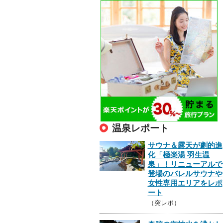
温泉レポート
サウナ＆露天が劇的進
化「極楽湯 羽生温
泉」！リニューアルで
登場のバレルサウナや
女性専用エリアをレポ
ート
（突レポ）