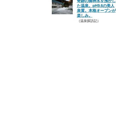
奇跡の御神水を沸かし
た温泉。pH9.6の美人
泉質。本格オープンが
楽しみ。
（温泉探訪記）