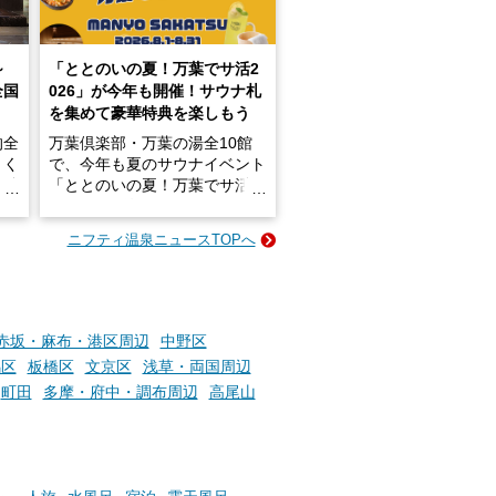
～
「ととのいの夏！万葉でサ活2
全国
026」が今年も開催！サウナ札
を集めて豪華特典を楽しもう
的全
万葉倶楽部・万葉の湯全10館
きく
で、今年も夏のサウナイベント
炭酸
「ととのいの夏！万葉でサ活2
026」が開催されます！
ニフティ温泉ニュースTOPへ
成分
2026年8月1日（土）～8月31
かつ
日（月）までの開催期間中は、
いで
サウナ飯やサウナドリンク、岩
盤浴の利用などで「万葉サウナ
札」を集めることで、オリジナ
赤坂・麻布・港区周辺
中野区
か
ルグッズや無料券などの特典と
馬区
板橋区
文京区
浅草・両国周辺
素塩
交換可能。
町田
多摩・府中・調布周辺
高尾山
て
け流
さらに、各館ではアロマロウリ
つ
ュやアウフグースなど、サウナ
施設
好きにはたまらない多彩なイベ
ントも予定されています。ぜひ