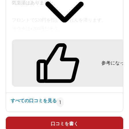
気楽湯はありました。
フロントで520円を払い、のれんを潜ります。
サウナは+200円だそう。
2015年のクチコミでは、「赤富士」が描かれてい
るとの事だったのでワクワクしながら見上げる
参考になった
と、「青富士」になっていました。2022年に描き
なおされたそうですね。赤富士楽しみだったから
ちょっと残念。
それはともかく、シャワーをあびてお風呂に浸か
すべての口コミを見る
1
ります。
各カランに1つシャワーがあり、とっても便利。
シャンプー、リンス、ボディソープは無かったの
口コミを書く