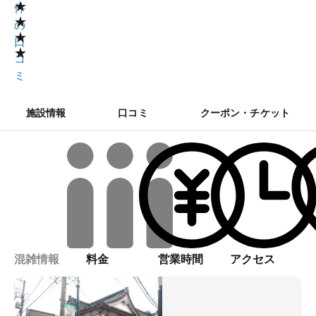
★
件
★
の
★
口
★
コ
ミ
施設情報
口コミ
クーポン・チケット
混雑情報
料金
営業時間
アクセス