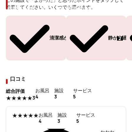
この施設で「よかった」と思ったポイントをタップして
投票してください。いくつでも選べます。
投票ありがとうございます
投票ありがとうございます
2
清潔感がある
静かに過ご
口コミ
お風呂
施設
サービス
総合評価
4
3
5
3
★
★
★
★
★
★
★
★
★
★
お風呂
施設
サービス
4
3
5