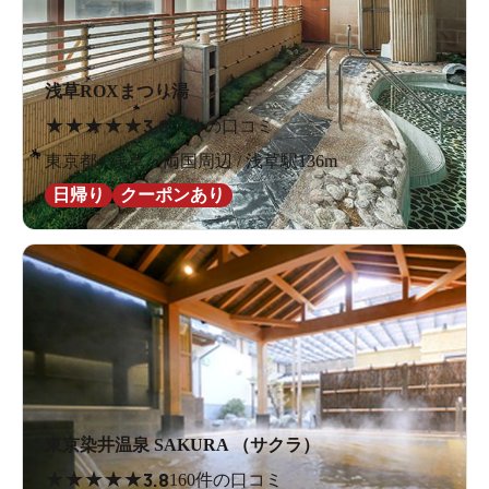
浅草ROXまつり湯
★
★
★
★
★
3.6
61件の口コミ
東京都 / 浅草・両国周辺 / 浅草駅136m
日帰り
クーポンあり
東京染井温泉 SAKURA （サクラ）
★
★
★
★
★
3.8
160件の口コミ