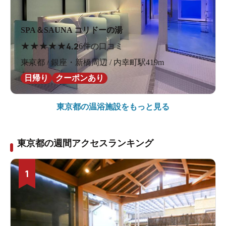
SPA＆SAUNA コリドーの湯
★
★
★
★
★
4.2
6件の口コミ
東京都 / 銀座・新橋周辺 / 内幸町駅419m
日帰り
クーポンあり
東京都の
温浴施設をもっと見る
東京都の週間アクセスランキング
1