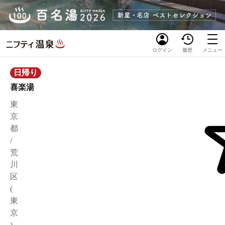
ログイン
履歴
メニュー
日帰り
喜楽湯
東
京
都
/
荒
川
区
(
東
京
)