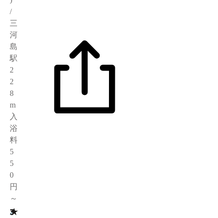
/
三
河
島
駅
2
2
8
m
入
浴
料
5
5
0
円
～
★
3
2