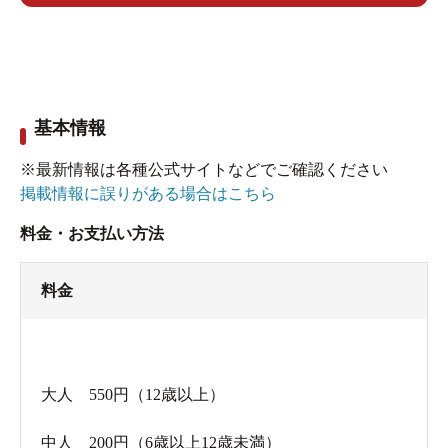
で持ってくるが吉ですね。
お湯は、ジェットバスの浴槽がひとつ、水風呂が
ひとつ、森林浴ミスト？が楽しめる部屋が1つあり
基本情報
ました。
※最新情報は各種公式サイトなどでご確認ください
森林浴って何？と思ったのですが、四角い部屋の
掲載情報に誤りがある場合はこちら
扉をガラガラと滑らすと中には浴槽が。
料金・お支払い方法
部屋はミストで充満しており、ちょっとしたサウ
ナのようでした。
料金
入っている間に何人か常連さんがいらっしゃって
おり、ほぼ毎日来てるのとこと。「この街に欠か
大人 550円（12歳以上）
せない施設のうちの1つなのだなぁ」ということを
しみじみと思いつつ、コーヒー牛乳を買って夜風
中人 200円（6歳以上12歳未満）