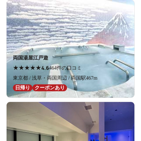
両国湯屋江戸遊
★
★
★
★
★
4.6
464件の口コミ
東京都 / 浅草・両国周辺 / 両国駅467m
日帰り
クーポンあり