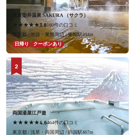
東京染井温泉 SAKURA （サクラ）
★
★
★
★
★
3.8
160件の口コミ
東京都 / 池袋・巣鴨周辺 / 巣鴨駅494m
日帰り
クーポンあり
2
両国湯屋江戸遊
★
★
★
★
★
4.6
464件の口コミ
東京都 / 浅草・両国周辺 / 両国駅467m