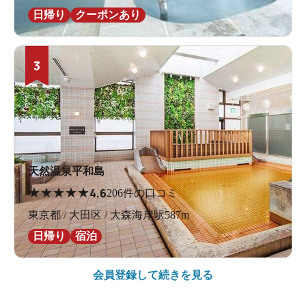
日帰り
クーポンあり
3
天然温泉平和島
★
★
★
★
★
4.6
206件の口コミ
東京都 / 大田区 / 大森海岸駅587m
日帰り
宿泊
会員登録して続きを見る