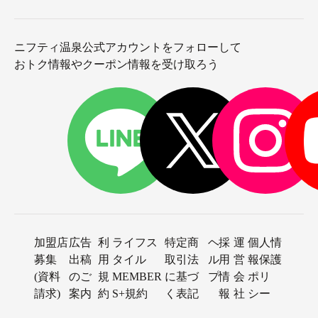
ニフティ温泉公式アカウントをフォローして
おトク情報やクーポン情報を受け取ろう
加盟店
広告
利
ライフス
特定商
ヘ
採
運
個人情
募集
出稿
用
タイル
取引法
ル
用
営
報保護
(資料
のご
規
MEMBER
に基づ
プ
情
会
ポリ
請求)
案内
約
S+規約
く表記
報
社
シー