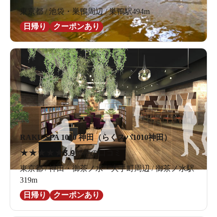
東京都 / 池袋・巣鴨周辺 / 巣鴨駅494m
日帰り
クーポンあり
RAKU SPA 1010 神田（らくスパ1010神田）
★
★
★
★
★
3.9
95件の口コミ
東京都 / 神田・御茶ノ水・大手町周辺 / 御茶ノ水駅
319m
日帰り
クーポンあり