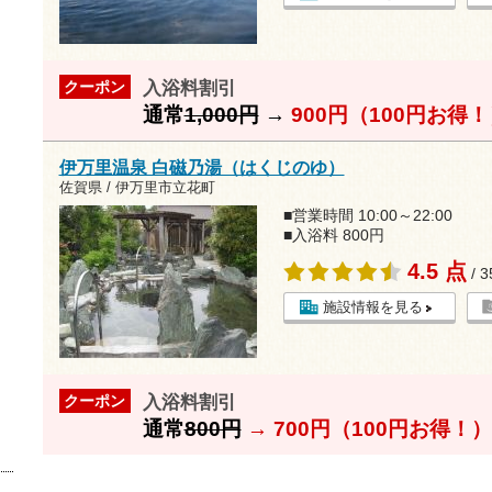
入浴料割引
クーポン
通常
1,000円
→
900円（100円お得
伊万里温泉 白磁乃湯（はくじのゆ）
佐賀県 / 伊万里市立花町
■営業時間 10:00～22:00
■入浴料 800円
4.5 点
/ 
施設情報を見る
入浴料割引
クーポン
通常
800円
→
700円（100円お得！）