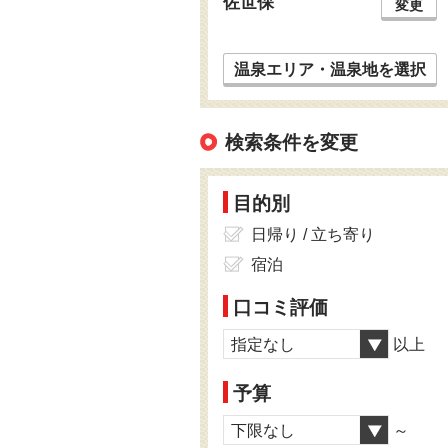
佐世保
変更
温泉エリア・温泉地を選択
検索条件を変更
目的別
日帰り / 立ち寄り
宿泊
口コミ評価
指定なし
以上
予算
下限なし
～