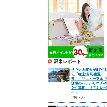
温泉レポート
サウナ＆露天が劇的進
化「極楽湯 羽生温
泉」！リニューアルで
登場のバレルサウナや
女性専用エリアをレポ
ート
（突レポ）