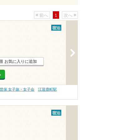
前へ
1
次へ
宿泊
>
お気に入りに追加
る
世保 女子旅・女子会
江迎鹿町駅
宿泊