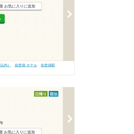
お気に入りに追加
>
る
分以内）
佐世保 ホテル
佐世保駅
日帰り
宿泊
>
4件
お気に入りに追加