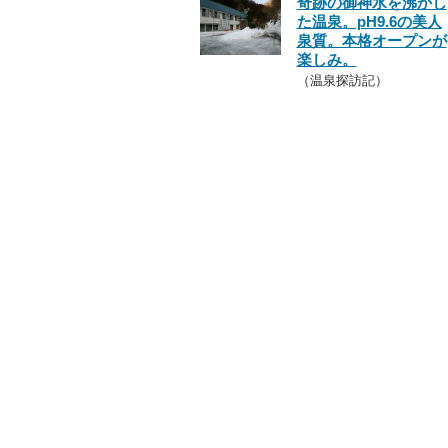
奇跡の御神水を沸かし
た温泉。pH9.6の美人
泉質。本格オープンが
楽しみ。
（温泉探訪記）