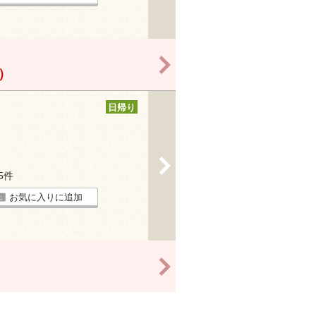
>
！）
日帰り
>
35件
お気に入りに追加
>