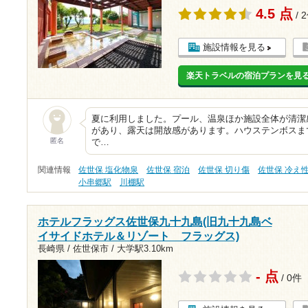
4.5 点
/ 
施設情報を見る
楽天トラベルの宿泊プランを見
夏に利用しました。プール、温泉ほか施設全体が清潔
があり、露天は開放感があります。ハウステンボスま
匿名
で…
関連情報
佐世保 塩化物泉
佐世保 宿泊
佐世保 切り傷
佐世保 冷え
小串郷駅
川棚駅
ホテルフラッグス佐世保九十九島(旧九十九島ベ
イサイドホテル＆リゾート フラッグス)
長崎県 / 佐世保市 /
大学駅3.10km
- 点
/ 0件