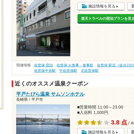
施設情報を見る
楽天トラベルの宿泊プランを見
関連情報
佐世保 宿泊
佐世保 お食事・食事処
佐世保 駅近（徒歩10
佐世保中央駅
中佐世保駅
北佐世保駅
近くのオススメ温泉クーポン
平戸たびら温泉 サムソンホテル
長崎県 / 平戸市
■営業時間 11:00～23:00
■入浴料 1,000円
3.8 点
/ 
施設情報を見る