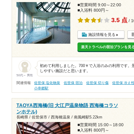
■営業時間 9:00～22:00
■入浴料 800円～
3.5 点
/ 
施設情報を見る
楽天トラベルの宿泊プランを見
初めて利用しました。700￥で入浴のみの利用です。
しやすい施設だと思います。
50代～ 男性
関連情報
佐世保 塩化物泉
佐世保 宿泊
佐世保 切り傷
佐世保 冷え
小串郷駅
TAOYA西海橋(旧 大江戸温泉物語 西海橋コラソ
ンホテル)
長崎県 / 佐世保市 / 西海橋温泉 /
南風崎駅5.22km
■営業時間 15:00～18:00
■入浴料 800円～