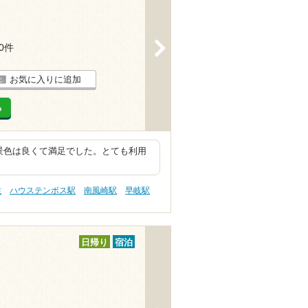
>
10件
お気に入りに追加
る
景色は良くて満足でした。とても利用
性
ハウステンボス駅
南風崎駅
早岐駅
日帰り
宿泊