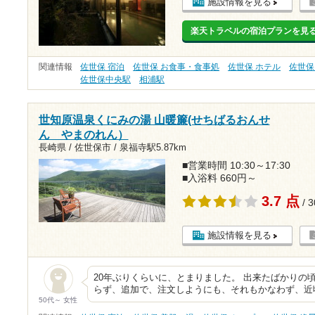
施設情報を見る
楽天トラベルの宿泊プランを見
関連情報
佐世保 宿泊
佐世保 お食事・食事処
佐世保 ホテル
佐世保
佐世保中央駅
相浦駅
世知原温泉くにみの湯 山暖簾(せちばるおんせ
ん やまのれん）
長崎県 / 佐世保市 /
泉福寺駅5.87km
■営業時間 10:30～17:30
■入浴料 660円～
3.7 点
/ 
施設情報を見る
20年ぶりくらいに、とまりました。 出来たばかりの
らず、追加で、注文しようにも、それもかなわず、近
50代～ 女性