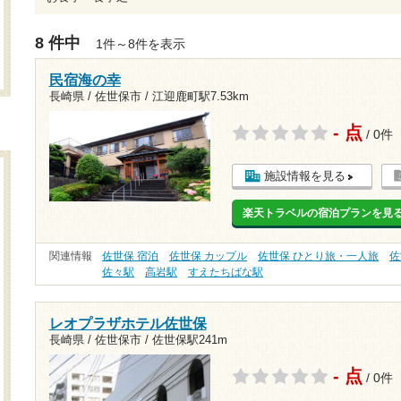
8 件中
1件～8件を表示
民宿海の幸
長崎県 / 佐世保市 /
江迎鹿町駅7.53km
- 点
/ 0件
施設情報を見る
楽天トラベルの宿泊プランを見
関連情報
佐世保 宿泊
佐世保 カップル
佐世保 ひとり旅・一人旅
佐
佐々駅
高岩駅
すえたちばな駅
レオプラザホテル佐世保
長崎県 / 佐世保市 /
佐世保駅241m
- 点
/ 0件