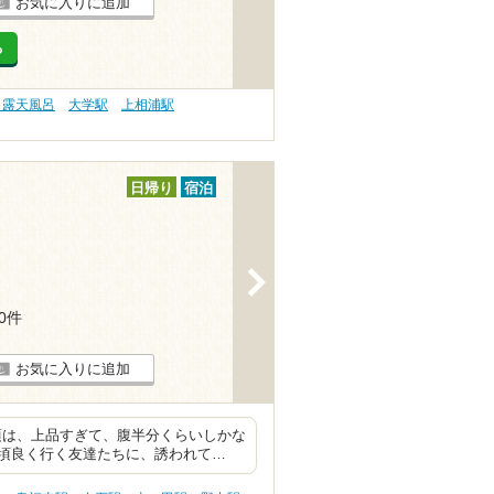
お気に入りに追加
る
 露天風呂
大学駅
上相浦駅
日帰り
宿泊
>
30件
お気に入りに追加
頃は、上品すぎて、腹半分くらいしかな
頃良く行く友達たちに、誘われて…