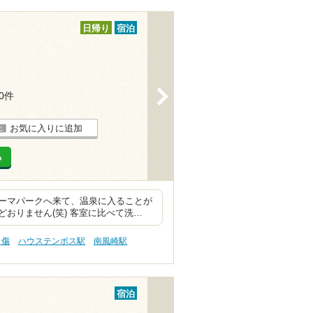
日帰り
宿泊
>
10件
お気に入りに追加
る
ーマパークへ来て、温泉に入ることが
おりません(笑) 客室に比べて洗…
り傷
ハウステンボス駅
南風崎駅
宿泊