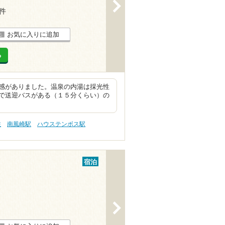
>
2件
お気に入りに追加
る
感がありました。温泉の内湯は採光性
で送迎バスがある（１５分くらい）の
性
南風崎駅
ハウステンボス駅
宿泊
>