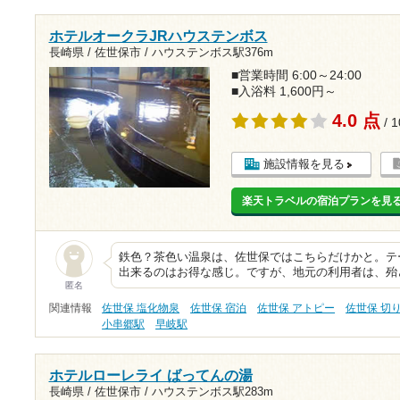
ホテルオークラJRハウステンボス
長崎県 / 佐世保市 /
ハウステンボス駅376m
■営業時間 6:00～24:00
■入浴料 1,600円～
4.0 点
/ 
施設情報を見る
楽天トラベルの宿泊プランを見
鉄色？茶色い温泉は、佐世保ではこちらだけかと。テ
出来るのはお得な感じ。ですが、地元の利用者は、殆ど
匿名
関連情報
佐世保 塩化物泉
佐世保 宿泊
佐世保 アトピー
佐世保 切
小串郷駅
早岐駅
ホテルローレライ ばってんの湯
長崎県 / 佐世保市 /
ハウステンボス駅283m