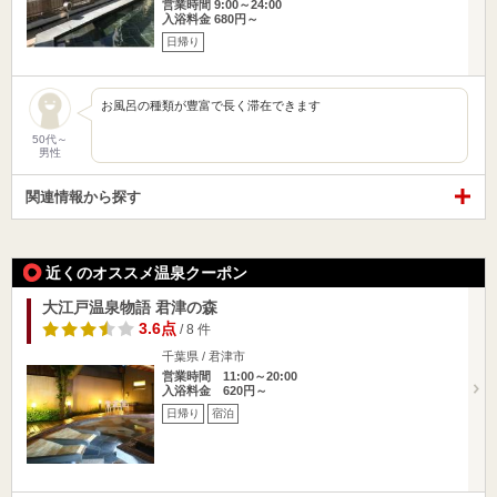
営業時間 9:00～24:00
入浴料金 680円～
日帰り
お風呂の種類が豊富で長く滞在できます
50代～
男性
関連情報から探す
近くのオススメ温泉クーポン
大江戸温泉物語 君津の森
3.6点
/ 8 件
千葉県 / 君津市
営業時間 11:00～20:00
入浴料金 620円～
日帰り
宿泊