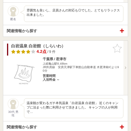
雰囲気も良いし、店員さんの対応も◎でした。とてもリラックス
出来ました。
匿名
関連情報から探す
白岩温泉 白岩館（しらいわ）
お気に入
りに追加
4.2点
/ 9 件
千葉県 / 君津市
上総亀山駅6.48km
JR外房線 安房天津駅下車館山自動車道 木更津南ICより9
0分
営業時間
入浴料金 ～
温泉観が変わるガチ本気温泉「白岩温泉 白岩館」 近くのキャン
プに泊まった際に利用させて頂きました。 キャンプの人が利用
で…
30代 男
性
関連情報から探す