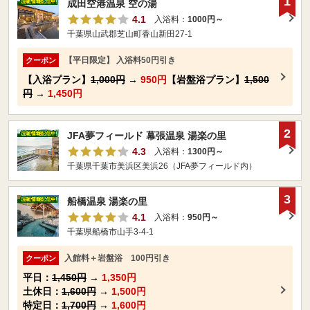
1
成田空港温泉 空の湯
4.1
入浴料：
1000円～
千葉県山武郡芝山町香山新田27-1
【平日限定】 入浴料50円引き
クーポン
【入浴プラン】
1,000円
→
950円
【岩盤浴プラン】
1,500
円
→
1,450円
2
JFA夢フィールド 幕張温泉 湯楽の里
4.3
入浴料：
1300円～
千葉県千葉市美浜区美浜26（JFA夢フィールド内）
3
船橋温泉 湯楽の里
4.1
入浴料：
950円～
千葉県船橋市山手3-4-1
入館料＋岩盤浴 100円引き
クーポン
平日：
1,450円
→
1,350円
土休日：
1,600円
→
1,500円
特定日：
1,700円
→
1,600円