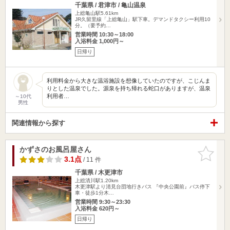
千葉県 / 君津市 / 亀山温泉
上総亀山駅5.61km
JR久留里線「上総亀山」駅下車。デマンドタクシー利用10
分。（要予約…
営業時間 10:30～18:00
入浴料金 1,000円～
日帰り
利用料金から大きな温浴施設を想像していたのですが、こじんま
りとした温泉でした。源泉を持ち帰れる蛇口がありますが、温泉
利用者…
～10代
男性
関連情報から探す
かずさのお風呂屋さん
お気に入
りに追加
3.1点
/ 11 件
千葉県 / 木更津市
上総清川駅1.20km
木更津駅より清見台団地行きバス 『中央公園前』バス停下
車・徒歩1分木…
営業時間 9:30～23:30
入浴料金 620円～
日帰り