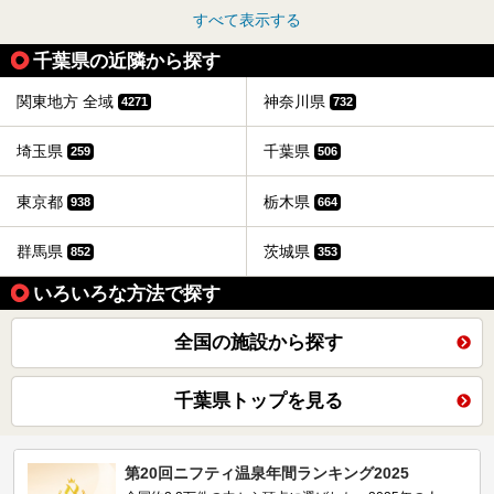
すべて表示する
千葉県の近隣から探す
関東地方 全域
神奈川県
4271
732
埼玉県
千葉県
259
506
東京都
栃木県
938
664
群馬県
茨城県
852
353
いろいろな方法で探す
全国の施設から探す
千葉県トップを見る
第20回ニフティ温泉年間ランキング2025