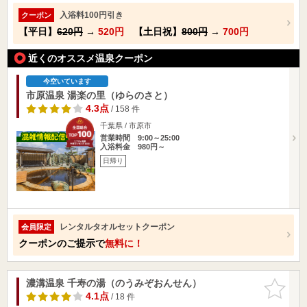
入浴料100円引き
クーポン
【平日】
620円
→
520円
【土日祝】
800円
→
700円
近くのオススメ温泉クーポン
今空いています
市原温泉 湯楽の里（ゆらのさと）
4.3点
/ 158 件
千葉県 / 市原市
営業時間 9:00～25:00
入浴料金 980円～
日帰り
レンタルタオルセットクーポン
会員限定
クーポンのご提示で
無料に！
濃溝温泉 千寿の湯（のうみぞおんせん）
お気に入
りに追加
4.1点
/ 18 件