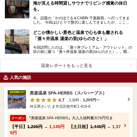
海が見える時間貸しサウナでリビング感覚の休日
を。
今、話題の「かのほてる＆CABIN 千葉蘇我」へ行ってきま
した。 今回はひとりで贅沢に楽しんできましたが、ここは
大切な人と過ごすのにもぴったりな場所。貸切だから…
どこか懐かしい景色と温泉で心も体も癒される
「酒々井温泉 湯楽の里(ゆらのさと）」
今回訪問したのは、「酒々井プレミアム・アウトレット」の
目の前に建つ「酒々井温泉 湯楽の里(ゆらのさと）」。開放
的な大空のもとでゆったり浸かれる源泉かけ流しの天然…
温泉レポートをもっと見る
人気の施設
美楽温泉 SPA-HERBS（スパハーブス）
4.7
入浴料：
1,205円
〜
埼玉県さいたま市北区植竹町1-816-8
『美楽温泉 SPA-HERBS』大人入浴料最大70円引き
クーポン
【平日】
1,205円
→
1,145円
【土日祝】
1,445円
→
1,37
5円