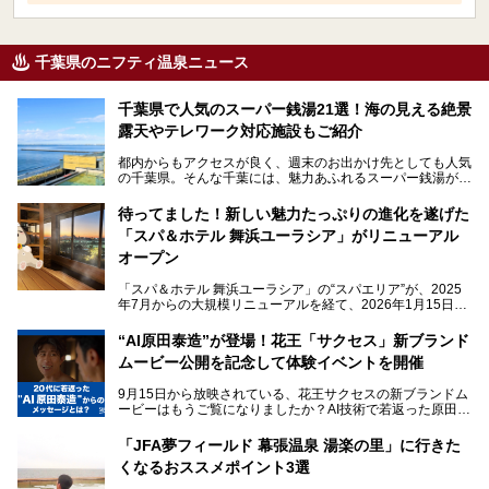
千葉県のニフティ温泉ニュース
千葉県で人気のスーパー銭湯21選！海の見える絶景
露天やテレワーク対応施設もご紹介
都内からもアクセスが良く、週末のお出かけ先としても人気
の千葉県。そんな千葉には、魅力あふれるスーパー銭湯がた
くさんあります。
待ってました！新しい魅力たっぷりの進化を遂げた
「サウナでしっかりととのいたい」「海が見える絶景で非日
「スパ＆ホテル 舞浜ユーラシア」がリニューアル
常を味わいたい」「子連れでも気兼ねなく1日過ごした
い」。
オープン
そんな多様なニーズに応える施設が揃っているため、その日
「スパ＆ホテル 舞浜ユーラシア」の“スパエリア”が、2025
の目的に合った施設がきっと見つかるはずです。
年7月からの大規模リニューアルを経て、2026年1月15日
（木）に再オープン！
さらに最近では、24時間営業で深夜まで滞在できる施設
“AI原田泰造”が登場！花王「サクセス」新ブランド
や、テレワーク・コワーキングスペースを備えた仕事もでき
新設エリアや生まれ変わった浴場・サウナの魅力を、人気キ
るスパも増えており、ただの入浴施設にとどまらない進化を
ムービー公開を記念して体験イベントを開催
ャラクター「ユーラシわん」と一緒にご紹介します。必見の
遂げています。
マル秘情報がたっぷり。ぜひチェックしてみてください！
9月15日から放映されている、花王サクセスの新ブランドム
───
本記事では、人気スーパー銭湯から絶景施設、コワーキング
ービーはもうご覧になりましたか？AI技術で若返った原田泰
提供元：SPA＆HOTEL舞浜ユーラシア【PR】
スペースや休憩スペースが充実した施設、子連れファミリー
造さんが登場して、“前を向くチカラに”というメッセージを
この記事はSPA＆HOTEL舞浜ユーラシアのPRレポート記事
向けの施設など、目的に合わせたおすすめの施設を紹介しま
伝えるムービーです。公開を記念して、スパメッツァおおた
です。
「JFA夢フィールド 幕張温泉 湯楽の里」に行きた
す。
か竜泉寺の湯にて体験イベントを開催。花王サクセスの製品
くなるおススメポイント3選
が無料で試せるチャンスです！
千葉県でスーパー銭湯選びに困った際は、ぜひ参考にしてく
───