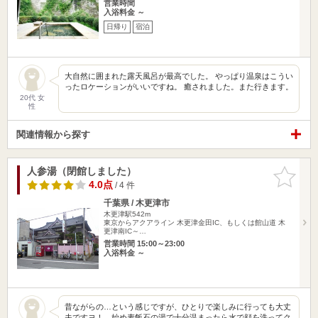
営業時間
入浴料金 ～
日帰り
宿泊
大自然に囲まれた露天風呂が最高でした。 やっぱり温泉はこうい
ったロケーションがいいですね。 癒されました。また行きます。
20代 女
性
関連情報から探す
人参湯（閉館しました）
お気に入
りに追加
4.0点
/ 4 件
千葉県 / 木更津市
木更津駅542m
東京からアクアライン 木更津金田IC、もしくは館山道 木
更津南IC～…
営業時間 15:00～23:00
入浴料金 ～
昔ながらの…という感じですが、ひとりで楽しみに行っても大丈
夫ですヨ！ 始め麦飯石の湯で十分温まったら水で顔を洗ってク