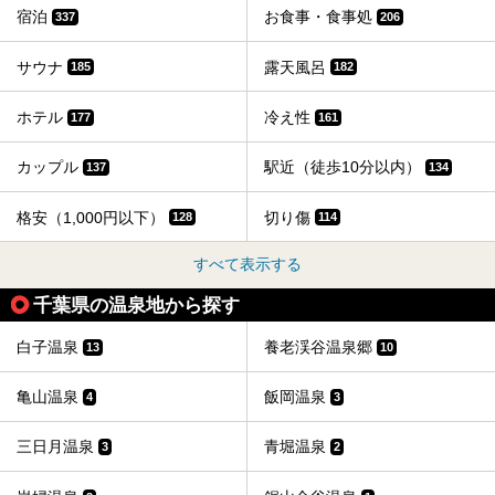
宿泊
お食事・食事処
337
206
サウナ
露天風呂
185
182
ホテル
冷え性
177
161
カップル
駅近（徒歩10分以内）
137
134
格安（1,000円以下）
切り傷
128
114
すべて表示する
千葉県の温泉地から探す
白子温泉
養老渓谷温泉郷
13
10
亀山温泉
飯岡温泉
4
3
三日月温泉
青堀温泉
3
2