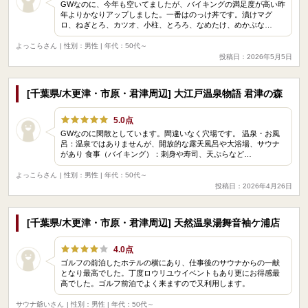
GWなのに、今年も空いてましたが、バイキングの満足度が高い昨
年よりかなりアップしました。一番はのっけ丼です。漬けマグ
ロ、ねぎとろ、カツオ、小柱、とろろ、なめたけ、めかぶな…
よっこらさん
| 性別：男性 | 年代：50代～
投稿日：2026年5月5日
[千葉県/木更津・市原・君津周辺] 大江戸温泉物語 君津の森
5.0点
GWなのに閑散としています。間違いなく穴場です。 温泉・お風
呂：温泉ではありませんが、開放的な露天風呂や大浴場、サウナ
があり 食事（バイキング）：刺身や寿司、天ぷらなど…
よっこらさん
| 性別：男性 | 年代：50代～
投稿日：2026年4月26日
[千葉県/木更津・市原・君津周辺] 天然温泉湯舞音袖ケ浦店
4.0点
ゴルフの前泊したホテルの横にあり、仕事後のサウナからの一献
となり最高でした。丁度ロウリユウイベントもあり更にお得感最
高でした。ゴルフ前泊でよく来ますので又利用します。
サウナ爺いさん
| 性別：男性 | 年代：50代～