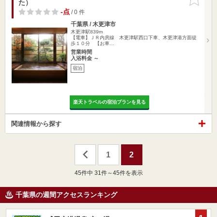
た）
りに追加
-点
/ 0 件
千葉県 / 木更津市
木更津駅839m
【電車】ＪＲ内房線 木更津駅西口下車、木更津港方面徒
歩１０分 【お車…
営業時間
入浴料金 ～
宿泊
楽天トラベルの宿泊プランを見る
関連情報から探す
1
2
45
件中 31件～45件を表示
千葉県の週間アクセスランキング