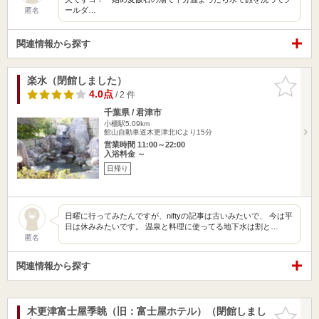
ールダ…
匿名
関連情報から探す
楽水（閉館しました）
お気に入
りに追加
4.0点
/ 2 件
千葉県 / 君津市
小櫃駅5.09km
館山自動車道木更津北ICより15分
営業時間 11:00～22:00
入浴料金 ～
日帰り
日曜に行ってみたんですが、niftyの記事は古いみたいで、 今は平
日は休みみたいです。 温泉と料理に使ってる地下水は割と…
匿名
関連情報から探す
木更津富士屋季眺（旧：富士屋ホテル）（閉館しまし
お気に入