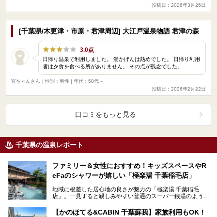
投稿日：2026年3月26日
[千葉県/木更津・市原・君津周辺] 大江戸温泉物語 君津の森
3.0点
日帰り温泉で利用しました。 湯かげんは熱めでした。 日帰り利用
者は夕食を食べる所がありません。 その点が残念でした。
宮ちゃんさん
| 性別：男性 | 年代：50代～
投稿日：2026年2月22日
口コミをもっと見る
千葉県の温泉レポート
ファミリー＆女性におすすめ！キッズスペースやR
eFaのシャワーが嬉しい「極楽湯 千葉稲毛店」
地域に根差した居心地の良さが魅力の「極楽湯 千葉稲毛
店」。一見すると親しみやすい普通のスーパー銭湯のようで
すが、実際に現地を訪れてみると、他にはないこだわりが
隠…
【かのほてる&CABIN 千葉蘇我】家族利用もOK！