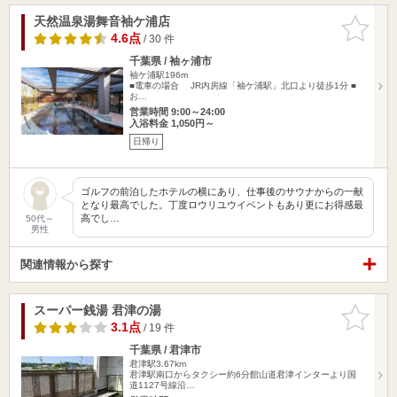
天然温泉湯舞音袖ケ浦店
お気に入
りに追加
4.6点
/ 30 件
千葉県 / 袖ヶ浦市
袖ケ浦駅196m
■電車の場合 JR内房線「袖ケ浦駅」北口より徒歩1分 ■
お…
営業時間 9:00～24:00
入浴料金 1,050円～
日帰り
ゴルフの前泊したホテルの横にあり、仕事後のサウナからの一献
となり最高でした。丁度ロウリユウイベントもあり更にお得感最
高でし…
50代～
男性
関連情報から探す
スーパー銭湯 君津の湯
お気に入
りに追加
3.1点
/ 19 件
千葉県 / 君津市
君津駅3.67km
君津駅南口からタクシー約6分館山道君津インターより国
道1127号線沿…