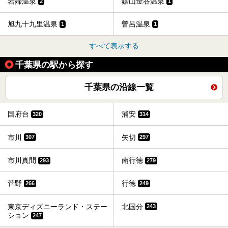
岩婦温泉
鋸山金谷温泉
2
1
旭九十九里温泉
曽呂温泉
1
1
すべて表示する
千葉県の駅から探す
千葉県の沿線一覧
国府台
浦安
320
314
市川
矢切
307
297
市川真間
南行徳
293
279
菅野
行徳
266
249
東京ディズニーランド・ステー
北国分
243
ション
247