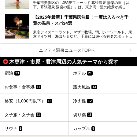
ださい。
千葉市美浜区の「JFA夢フィールド 幕張温泉 湯楽の里（以
提供元：花王株式会社【PR】
下、幕張温泉 湯楽の里）」は、東京湾一望の絶景が楽しめ
この記事は花王株式会社商品のPRレポート記事です。
る日帰り温泉です。
設備も天然温泉の露天風呂、サウナ、岩盤浴のほか、高濃度
【2025年最新】千葉県民注目！一度は入るべき千
炭酸泉、海の見えるお休み処や食事処、展望抜群の屋上ま
葉の温泉・スパ34選
で、年代を問わずたっぷり楽しめます。
東京ディズニーランド、マザー牧場、鴨川シーワールド、東
今回は人気のこの施設の中でも、特におススメしたい3つの
京ドイツ村、海ほたるなど、千葉には遊べる有名スポットが
ポイントについて厳選してお届けします。読めばきっと、行
たくさん。そんな千葉県は温泉・スパもすごいんです！千葉
きたくなること間違いなし！
県で生まれ、千葉県で育ち、つい最近まで千葉在住だった私
がお勧めする、一度は入るべき千葉の温泉・スパ34選をま
ニフティ温泉ニュースTOPへ
とめました。
木更津・市原・君津周辺の人気テーマから探す
宿泊
ホテル
33
21
お食事・食事処
露天風呂
17
13
格安（1,000円以下）
冷え性
13
12
女子旅・女子会
切り傷
11
11
サウナ
カップル
9
9