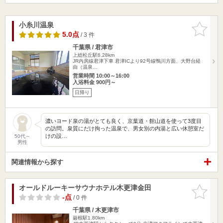
小糸川温泉
お気に入
りに追加
5.0点
/ 3 件
千葉県 / 君津市
上総松丘駅6.28km
JR内房線君津下車 君津ICより92号線鴨川方面、大野台経
由（温泉…
営業時間 10:00～16:00
入浴料金 900円～
日帰り
濃いヨード泉の湯がとても良く、京葉道・館山道を使って3度目
の訪問。泉質にだけ拘った温泉で、男女別の内湯と広い休憩室だ
けの設…
50代～
男性
関連情報から探す
オールドルーキーサウナホテル木更津金田
お気に入
りに追加
-点
/ 0 件
千葉県 / 木更津市
巌根駅1.80km