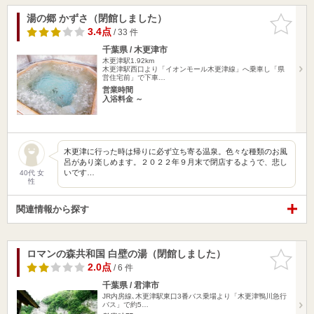
湯の郷 かずさ（閉館しました）
お気に入
りに追加
3.4点
/ 33 件
千葉県 / 木更津市
木更津駅1.92km
木更津駅西口より「イオンモール木更津線」へ乗車し「県
営住宅前」で下車…
営業時間
入浴料金 ～
木更津に行った時は帰りに必ず立ち寄る温泉。色々な種類のお風
呂があり楽しめます。２０２２年９月末で閉店するようで、悲し
いです…
40代 女
性
関連情報から探す
ロマンの森共和国 白壁の湯（閉館しました）
お気に入
りに追加
2.0点
/ 6 件
千葉県 / 君津市
JR内房線､木更津駅東口3番バス乗場より「木更津鴨川急行
バス」で約5…