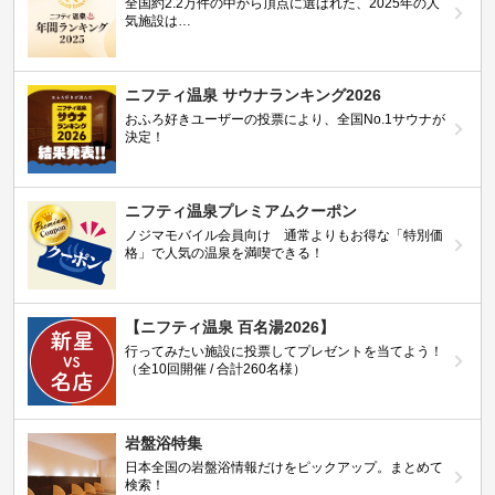
全国約2.2万件の中から頂点に選ばれた、2025年の人
気施設は…
ニフティ温泉 サウナランキング2026
おふろ好きユーザーの投票により、全国No.1サウナが
決定！
ニフティ温泉プレミアムクーポン
ノジマモバイル会員向け 通常よりもお得な「特別価
格」で人気の温泉を満喫できる！
【ニフティ温泉 百名湯2026】
行ってみたい施設に投票してプレゼントを当てよう！
（全10回開催 / 合計260名様）
岩盤浴特集
日本全国の岩盤浴情報だけをピックアップ。まとめて
検索！