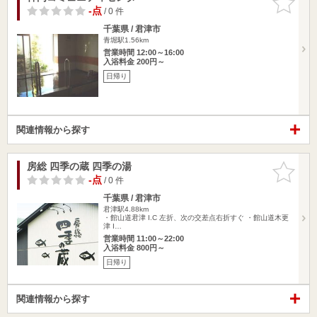
りに追加
-点
/ 0 件
千葉県 / 君津市
青堀駅1.56km
営業時間 12:00～16:00
入浴料金 200円～
日帰り
関連情報から探す
房総 四季の蔵 四季の湯
お気に入
りに追加
-点
/ 0 件
千葉県 / 君津市
君津駅4.88km
・館山道君津 I.C 左折、次の交差点右折すぐ ・館山道木更
津 I…
営業時間 11:00～22:00
入浴料金 800円～
日帰り
関連情報から探す