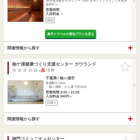
JR木更津駅からタクシーで9分 京湾アクアラインで木更津
金田IC→…
営業時間
入浴料金 ～
宿泊
楽天トラベルの宿泊プランを見る
関連情報から探す
袖ケ浦健康づくり支援センター ガウランド
お気に入
りに追加
-点
/ 0 件
千葉県 / 袖ヶ浦市
長浦駅3.33km
「袖ヶ浦駅」から車で約18分
営業時間 9:00～21:00
入浴料金 840円～
日帰り
関連情報から探す
神門コミュニティセンター
お気に入