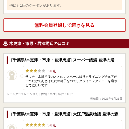
他にも1個のクーポンがあります。
無料会員登録して続きを見る
木更津・市原・君津周辺の口コミ
[千葉県/木更津・市原・君津周辺] スーパー銭湯 君津の湯
3.0点
サウナ 水風呂後のととのいスペースはリクライニングチェアが
一つだけであとはただの椅子なのでリクライニングチェアを増や
して欲しいです
レモングラスレモンさん
| 性別：男性 | 年代：40代
投稿日：2026年6月21日
[千葉県/木更津・市原・君津周辺] 大江戸温泉物語 君津の森
5.0点