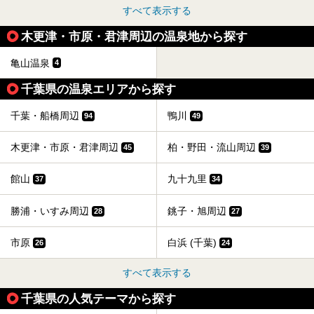
すべて表示する
木更津・市原・君津周辺の温泉地から探す
亀山温泉
4
千葉県の温泉エリアから探す
千葉・船橋周辺
鴨川
94
49
木更津・市原・君津周辺
柏・野田・流山周辺
45
39
館山
九十九里
37
34
勝浦・いすみ周辺
銚子・旭周辺
28
27
市原
白浜 (千葉)
26
24
すべて表示する
千葉県の人気テーマから探す