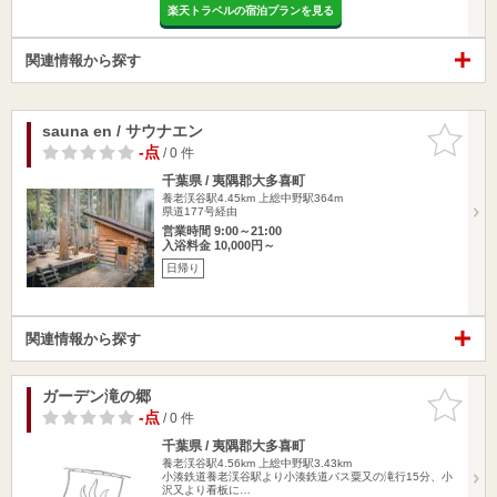
楽天トラベルの宿泊プランを見る
関連情報から探す
sauna en / サウナエン
お気に入
りに追加
-点
/ 0 件
千葉県 / 夷隅郡大多喜町
養老渓谷駅4.45km
上総中野駅364m
県道177号経由
営業時間 9:00～21:00
入浴料金 10,000円～
日帰り
関連情報から探す
ガーデン滝の郷
お気に入
りに追加
-点
/ 0 件
千葉県 / 夷隅郡大多喜町
養老渓谷駅4.56km
上総中野駅3.43km
小湊鉄道養老渓谷駅より小湊鉄道バス粟又の滝行15分、小
沢又より看板に…