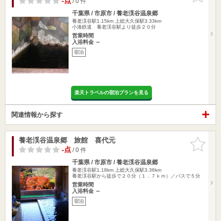
-点
/ 0 件
千葉県 / 市原市 / 養老渓谷温泉郷
養老渓谷駅1.15km
上総大久保駅3.33km
小湊鉄道 養老渓谷駅より徒歩２０分
営業時間
入浴料金 ～
宿泊
楽天トラベルの宿泊プランを見る
関連情報から探す
養老渓谷温泉郷 旅館 喜代元
お気に入
りに追加
-点
/ 0 件
千葉県 / 市原市 / 養老渓谷温泉郷
養老渓谷駅1.18km
上総大久保駅3.36km
養老渓谷駅から徒歩で２０分（１．７ｋｍ）／バスで５分
営業時間
入浴料金 ～
宿泊