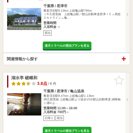
千葉県 / 君津市
養老渓谷駅8.13km
上総亀山駅790m
ＪＲ久留里線 上総亀山駅／館山自動車道君津ＩＣ→房総
スカイライン→亀…
営業時間
入浴料金 ～
宿泊
楽天トラベルの宿泊プランを見る
関連情報から探す
湖水亭 嵯峨和
お気に入
りに追加
3.8点
/ 6 件
千葉県 / 君津市 / 亀山温泉
養老渓谷駅8.47km
上総亀山駅1.13km
JR久留里線 上総亀山駅より徒歩15分館山自動車道 姉崎袖
ヶ浦ICよ…
営業時間 11:00～16:00
入浴料金 700円～
日帰り
宿泊
楽天トラベルの宿泊プランを見る