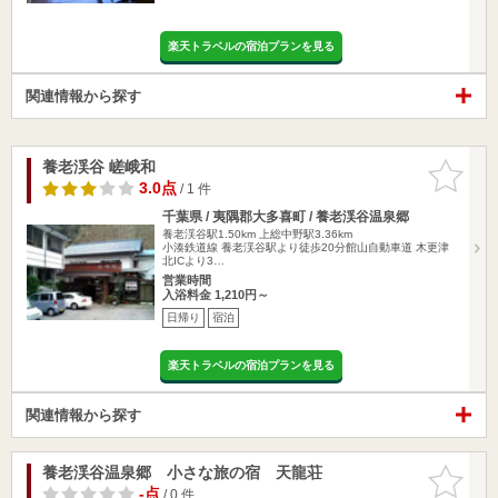
楽天トラベルの宿泊プランを見る
関連情報から探す
養老渓谷 嵯峨和
お気に入
りに追加
3.0点
/ 1 件
千葉県 / 夷隅郡大多喜町 / 養老渓谷温泉郷
養老渓谷駅1.50km
上総中野駅3.36km
小湊鉄道線 養老渓谷駅より徒歩20分館山自動車道 木更津
北ICより3…
営業時間
入浴料金 1,210円～
日帰り
宿泊
楽天トラベルの宿泊プランを見る
関連情報から探す
養老渓谷温泉郷 小さな旅の宿 天龍荘
お気に入
りに追加
-点
/ 0 件