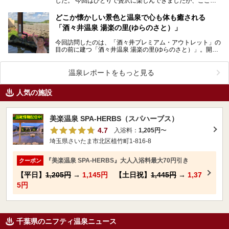
した。 今回はひとりで贅沢に楽しんできましたが、ここは
大切な人と過ごすのにもぴったりな場所。貸切だから…
どこか懐かしい景色と温泉で心も体も癒される
「酒々井温泉 湯楽の里(ゆらのさと）」
今回訪問したのは、「酒々井プレミアム・アウトレット」の
目の前に建つ「酒々井温泉 湯楽の里(ゆらのさと）」。開放
的な大空のもとでゆったり浸かれる源泉かけ流しの天然…
温泉レポートをもっと見る
人気の施設
美楽温泉 SPA-HERBS（スパハーブス）
4.7
入浴料：
1,205円
〜
埼玉県さいたま市北区植竹町1-816-8
『美楽温泉 SPA-HERBS』大人入浴料最大70円引き
クーポン
【平日】
1,205円
→
1,145円
【土日祝】
1,445円
→
1,37
5円
千葉県のニフティ温泉ニュース