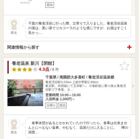
宿泊
千葉の養老渓谷に行った際、立寄りで入りました。養老渓谷温泉
の湯は、黒い湯でコカコーラのような感じですが、お湯はすごく
良かっ…
匿名
関連情報から探す
養老温泉 新川【閉館】
お気に入
りに追加
4.3点
/ 8 件
千葉県 / 夷隅郡大多喜町 / 養老渓谷温泉郷
養老渓谷駅3.03km
上総中野駅2.96km
東京駅、内房線にて五井駅へ。小湊鉄道に乗り換え養老渓
谷駅で下車後、タ…
営業時間 10:00～15:00
入浴料金 1,000円～
日帰り
宿泊
食事休憩があるとかかれていたので行ったら、食事は出来ませ
んとにべもない返事。やむなく、温泉だけに入ることに。 噂の
洞窟…
匿名