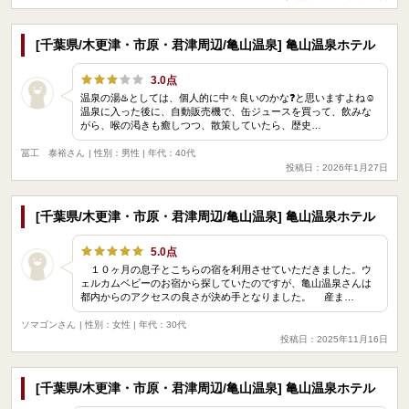
[千葉県/木更津・市原・君津周辺/亀山温泉] 亀山温泉ホテル
3.0点
温泉の湯♨️としては、個人的に中々良いのかな❓と思いますよね☺️
温泉に入った後に、自動販売機で、缶ジュースを買って、飲みな
がら、喉の渇きも癒しつつ、散策していたら、歴史…
冨工 泰裕さん
| 性別：男性 | 年代：40代
投稿日：2026年1月27日
[千葉県/木更津・市原・君津周辺/亀山温泉] 亀山温泉ホテル
5.0点
１０ヶ月の息子とこちらの宿を利用させていただきました。ウ
ェルカムベビーのお宿から探していたのですが、亀山温泉さんは
都内からのアクセスの良さが決め手となりました。 産ま…
ソマゴンさん
| 性別：女性 | 年代：30代
投稿日：2025年11月16日
[千葉県/木更津・市原・君津周辺/亀山温泉] 亀山温泉ホテル