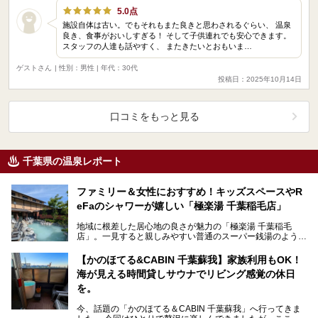
5.0点
施設自体は古い。でもそれもまた良きと思わされるぐらい、 温泉
良き、食事がおいしすぎる！ そして子供連れでも安心できます。
スタッフの人達も話やすく、 またきたいとおもいま…
ゲストさん
| 性別：男性 | 年代：30代
投稿日：2025年10月14日
口コミをもっと見る
千葉県の温泉レポート
ファミリー＆女性におすすめ！キッズスペースやR
eFaのシャワーが嬉しい「極楽湯 千葉稲毛店」
地域に根差した居心地の良さが魅力の「極楽湯 千葉稲毛
店」。一見すると親しみやすい普通のスーパー銭湯のようで
すが、実際に現地を訪れてみると、他にはないこだわりが
隠…
【かのほてる&CABIN 千葉蘇我】家族利用もOK！
海が見える時間貸しサウナでリビング感覚の休日
を。
今、話題の「かのほてる＆CABIN 千葉蘇我」へ行ってきま