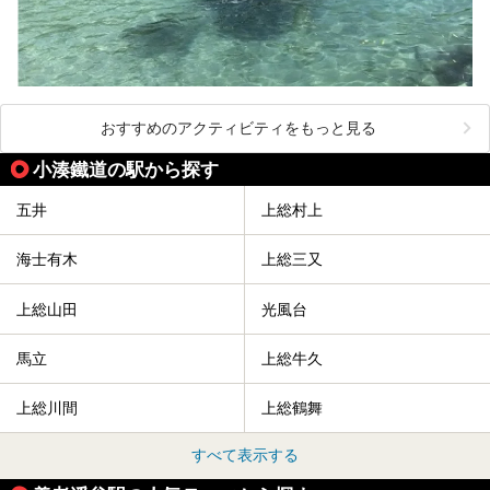
おすすめのアクティビティをもっと見る
小湊鐵道の駅から探す
五井
上総村上
海士有木
上総三又
上総山田
光風台
馬立
上総牛久
上総川間
上総鶴舞
すべて表示する