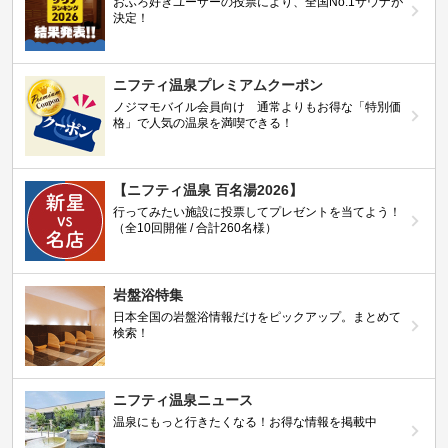
おふろ好きユーザーの投票により、全国No.1サウナが
決定！
ニフティ温泉プレミアムクーポン
ノジマモバイル会員向け 通常よりもお得な「特別価
格」で人気の温泉を満喫できる！
【ニフティ温泉 百名湯2026】
行ってみたい施設に投票してプレゼントを当てよう！
（全10回開催 / 合計260名様）
岩盤浴特集
日本全国の岩盤浴情報だけをピックアップ。まとめて
検索！
ニフティ温泉ニュース
温泉にもっと行きたくなる！お得な情報を掲載中