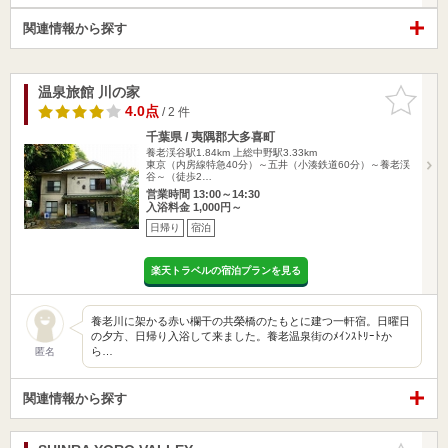
関連情報から探す
温泉旅館 川の家
お気に入
りに追加
4.0点
/ 2 件
千葉県 / 夷隅郡大多喜町
養老渓谷駅1.84km
上総中野駅3.33km
東京（内房線特急40分）～五井（小湊鉄道60分）～養老渓
谷～（徒歩2…
営業時間 13:00～14:30
入浴料金 1,000円～
日帰り
宿泊
楽天トラベルの宿泊プランを見る
養老川に架かる赤い欄干の共榮橋のたもとに建つ一軒宿。日曜日
の夕方、日帰り入浴して来ました。養老温泉街のﾒｲﾝｽﾄﾘｰﾄか
ら…
匿名
関連情報から探す