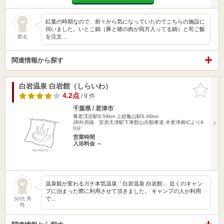
紅葉の時期なので、前々から気になっていたのでこちらの施設に
伺いました。いとこ鍋（豚と猪の肉が両方入ってる鍋）と筍ご飯
を注文…
匿名
関連情報から探す
白岩温泉 白岩館（しらいわ）
お気に入
りに追加
4.2点
/ 9 件
千葉県 / 君津市
養老渓谷駅8.59km
上総亀山駅6.48km
JR外房線 安房天津駅下車館山自動車道 木更津南ICより9
0分
営業時間
入浴料金 ～
温泉観が変わるガチ本気温泉「白岩温泉 白岩館」 近くのキャン
プに泊まった際に利用させて頂きました。 キャンプの人が利用
で…
30代 男
性