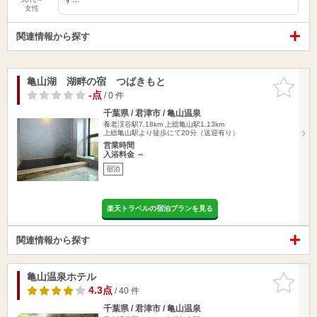
女性
関連情報から探す
亀山湖 湖畔の宿 つばきもと
お気に入
りに追加
-点
/ 0 件
千葉県 / 君津市 / 亀山温泉
養老渓谷駅7.18km
上総亀山駅1.13km
上総亀山駅より徒歩にて20分（送迎有り）
営業時間
入浴料金 ～
宿泊
楽天トラベルの宿泊プランを見る
関連情報から探す
亀山温泉ホテル
お気に入
りに追加
4.3点
/ 40 件
千葉県 / 君津市 / 亀山温泉