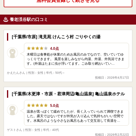
無料会員登録して続きを見る
養老渓谷駅の口コミ
[千葉県/市原] 滝見苑 けんこう村 ごりやくの湯
4.0点
木曜日は食事処が休業のためお風呂のみでなので、空いていてゆ
っくりできます。 風景を楽しみながら内湯、外湯、外気浴できま
す。(外湯はたまに虫が浮いてます。ごみ取り網おいてい…
かえたんさん
| 性別：女性 | 年代：50代～
投稿日：2026年4月17日
[千葉県/木更津・市原・君津周辺/亀山温泉] 亀山温泉ホテル
5.0点
温泉が黒っぽくて緩めでしたが、長く入っていられて満喫できま
した。露天ではないですが外気が入り込んで気持ちがいい空間で
す。水風呂のような小さなお風呂もあって交互浴して長湯を…
ゲストさん
| 性別：女性 | 年代：40代
投稿日：2026年2月22日