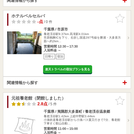
関連情報から探す
ホテルベルセルバ
お気に入
りに追加
-点
/ 0 件
千葉県 / 市原市
養老渓谷駅9.37km
高滝駅4.01km
市原鶴舞ICを下り、右折し国道297号線を勝浦・大多喜方
面へ約2km…
営業時間 12:30～17:30
入浴料金 ～
日帰り
宿泊
楽天トラベルの宿泊プランを見る
関連情報から探す
元祖養老館（閉館しました）
お気に入
りに追加
2.8点
/ 5 件
千葉県 / 夷隅郡大多喜町 / 養老渓谷温泉郷
養老渓谷駅1.42km
上総中野駅3.44km
小湊鉄道養老渓谷駅から小湊バス粟又行きで7分、養老館
下車すぐ館山自動…
営業時間 11:00～15:00
入浴料金 ～