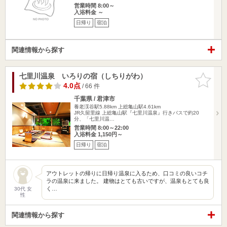
営業時間 8:00～
入浴料金 ～
日帰り
宿泊
関連情報から探す
七里川温泉 いろりの宿（しちりがわ）
お気に入
りに追加
4.0点
/ 66 件
千葉県 / 君津市
養老渓谷駅5.88km
上総亀山駅4.61km
JR久留里線 上総亀山駅『七里川温泉』行きバスで約20
分、「七里川温…
営業時間 8:00～22:00
入浴料金 1,150円～
日帰り
宿泊
アウトレットの帰りに日帰り温泉に入るため、口コミの良いコチ
ラの温泉に来ました。 建物はとても古いですが、温泉もとても良
く…
30代 女
性
関連情報から探す