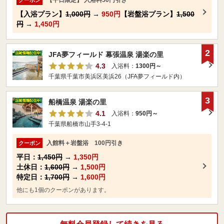
【入浴プラン】
1,000円
→
950円
【岩盤浴プラン】
1,500
円
→
1,450円
2
JFA夢フィールド 幕張温泉 湯楽の里
4.3
入浴料：
1300円～
千葉県千葉市美浜区美浜26（JFA夢フィールド内）
3
船橋温泉 湯楽の里
4.1
入浴料：
950円～
千葉県船橋市山手3-4-1
入館料＋岩盤浴 100円引き
クーポン
平日：
1,450円
→
1,350円
土休日：
1,600円
→
1,500円
特定日：
1,700円
→
1,600円
他にも1個のクーポンがあります。