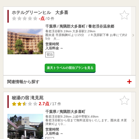
ホテルグリーンヒル 大多喜
お気に入
りに追加
-点
/ 0 件
千葉県 / 夷隅郡大多喜町 / 養老渓谷温泉郷
養老渓谷駅6.19km
大多喜駅2.29km
圏央道 市原鶴舞ICより15分 ＪＲ茂原駅下車 お車にて約2
5分 大…
営業時間
入浴料金 ～
宿泊
楽天トラベルの宿泊プランを見る
関連情報から探す
秘湯の宿 滝見苑
お気に入
りに追加
2.7点
/ 17 件
千葉県 / 夷隅郡大多喜町
養老渓谷駅6.28km
上総中野駅4.49km
養老渓谷駅から宿まで無料送迎をいたします。圏央道 木更
津東ICより3…
営業時間
入浴料金 ～