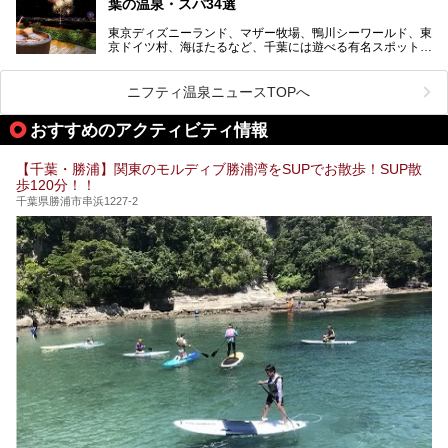
葉の温泉・スパ34選
で、年代を問わずたっぷり楽しめます。
東京ディズニーランド、マザー牧場、鴨川シーワールド、東
今回は人気のこの施設の中でも、特におススメしたい3つの
京ドイツ村、海ほたるなど、千葉には遊べる有名スポットが
ポイントについて厳選してお届けします。読めばきっと、行
たくさん。そんな千葉県は温泉・スパもすごいんです！千葉
きたくなること間違いなし！
県で生まれ、千葉県で育ち、つい最近まで千葉在住だった私
がお勧めする、一度は入るべき千葉の温泉・スパ34選をま
ニフティ温泉ニュースTOPへ
とめました。
おすすめのアクティビティ情報
【千葉・勝浦】関東のモルディブ勝浦湾をSUPでお散歩！SUP散
歩120分！！
千葉県勝浦市串浜1227-2