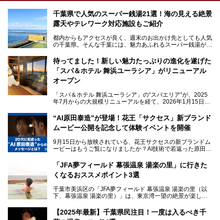
千葉県で人気のスーパー銭湯21選！海の見える絶景
露天やテレワーク対応施設もご紹介
都内からもアクセスが良く、週末のお出かけ先としても人気
の千葉県。そんな千葉には、魅力あふれるスーパー銭湯がた
くさんあります。
待ってました！新しい魅力たっぷりの進化を遂げた
「サウナでしっかりととのいたい」「海が見える絶景で非日
「スパ＆ホテル 舞浜ユーラシア」がリニューアル
常を味わいたい」「子連れでも気兼ねなく1日過ごした
い」。
オープン
そんな多様なニーズに応える施設が揃っているため、その日
「スパ＆ホテル 舞浜ユーラシア」の“スパエリア”が、2025
の目的に合った施設がきっと見つかるはずです。
年7月からの大規模リニューアルを経て、2026年1月15日
（木）に再オープン！
さらに最近では、24時間営業で深夜まで滞在できる施設
“AI原田泰造”が登場！花王「サクセス」新ブランド
や、テレワーク・コワーキングスペースを備えた仕事もでき
新設エリアや生まれ変わった浴場・サウナの魅力を、人気キ
るスパも増えており、ただの入浴施設にとどまらない進化を
ムービー公開を記念して体験イベントを開催
ャラクター「ユーラシわん」と一緒にご紹介します。必見の
遂げています。
マル秘情報がたっぷり。ぜひチェックしてみてください！
9月15日から放映されている、花王サクセスの新ブランドム
───
本記事では、人気スーパー銭湯から絶景施設、コワーキング
ービーはもうご覧になりましたか？AI技術で若返った原田泰
提供元：SPA＆HOTEL舞浜ユーラシア【PR】
スペースや休憩スペースが充実した施設、子連れファミリー
造さんが登場して、“前を向くチカラに”というメッセージを
この記事はSPA＆HOTEL舞浜ユーラシアのPRレポート記事
向けの施設など、目的に合わせたおすすめの施設を紹介しま
伝えるムービーです。公開を記念して、スパメッツァおおた
です。
「JFA夢フィールド 幕張温泉 湯楽の里」に行きた
す。
か竜泉寺の湯にて体験イベントを開催。花王サクセスの製品
くなるおススメポイント3選
が無料で試せるチャンスです！
千葉県でスーパー銭湯選びに困った際は、ぜひ参考にしてく
───
ださい。
千葉市美浜区の「JFA夢フィールド 幕張温泉 湯楽の里（以
提供元：花王株式会社【PR】
下、幕張温泉 湯楽の里）」は、東京湾一望の絶景が楽しめ
この記事は花王株式会社商品のPRレポート記事です。
る日帰り温泉です。
設備も天然温泉の露天風呂、サウナ、岩盤浴のほか、高濃度
【2025年最新】千葉県民注目！一度は入るべき千
炭酸泉、海の見えるお休み処や食事処、展望抜群の屋上ま