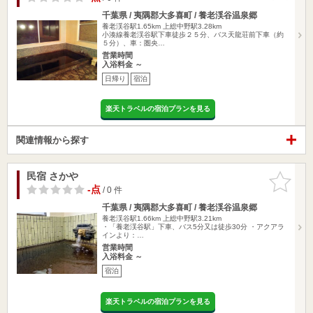
千葉県 / 夷隅郡大多喜町 / 養老渓谷温泉郷
養老渓谷駅1.65km
上総中野駅3.28km
小湊線養老渓谷駅下車徒歩２５分、バス天龍荘前下車（約
５分）、車：圏央…
営業時間
入浴料金 ～
日帰り
宿泊
楽天トラベルの宿泊プランを見る
関連情報から探す
民宿 さかや
お気に入
りに追加
-点
/ 0 件
千葉県 / 夷隅郡大多喜町 / 養老渓谷温泉郷
養老渓谷駅1.66km
上総中野駅3.21km
・「養老渓谷駅」下車、バス5分又は徒歩30分 ・アクアラ
インより：…
営業時間
入浴料金 ～
宿泊
楽天トラベルの宿泊プランを見る