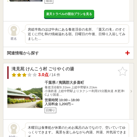
宿泊
楽天トラベルの宿泊プランを見る
房総半島のほぼ中央にある養老渓谷の名所、「粟又の滝」のすぐ
近くに佇む和の情緒溢れる宿。日曜日の午後、日帰り入浴してみ
ました…
匿名
関連情報から探す
滝見苑 けんこう村 ごりやくの湯
お気に入
りに追加
3.0点
/ 14 件
千葉県 / 夷隅郡大多喜町
養老渓谷駅6.31km
上総中野駅4.21km
小湊鉄道 上総中野駅よりタクシー利用15分圏央道 木更津I
Cより国道…
営業時間 10:00～18:00
入浴料金 1,200円～
日帰り
木曜日は食事処が休業のためお風呂のみでなので、空いていてゆ
っくりできます。 風景を楽しみながら内湯、外湯、外気浴できま
す…
50代～