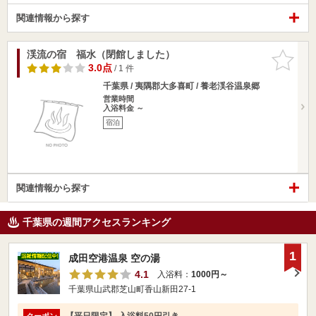
関連情報から探す
渓流の宿 福水（閉館しました）
お気に入
りに追加
3.0点
/ 1 件
千葉県 / 夷隅郡大多喜町 / 養老渓谷温泉郷
営業時間
入浴料金 ～
宿泊
関連情報から探す
千葉県の週間アクセスランキング
1
成田空港温泉 空の湯
4.1
入浴料：
1000円～
千葉県山武郡芝山町香山新田27-1
【平日限定】 入浴料50円引き
クーポン