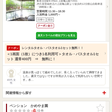
養老渓谷駅8.05km
上総亀山駅720m
JR久留里線終点の上総亀山駅より徒歩約12分館山自動車道
「姉崎袖ヶ浦…
営業時間 11:30～18:30
入浴料金 1,000円～
日帰り
宿泊
クーポンあり
楽天トラベルの宿泊プランを見る
レンタルタオル・バスタオル1セット無料！！
クーポン
＜1画面（1枚）につき1名利用可＞タオル・バスタオル1セ
ット 通常400円 ⇒ 無料に！
温泉が黒っぽくて緩めでしたが、長く入っていられて満喫できま
した。露天ではないですが外気が入り込んで気持ちがいい空間で
す。水…
40代 女
性
関連情報から探す
ペンション かめやま園
お気に入
りに追加
-点
/ 0 件