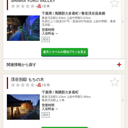
SHINRA YORO VALLEY
お気に入
りに追加
-点
/ 0 件
千葉県 / 夷隅郡大多喜町 / 養老渓谷温泉郷
養老渓谷駅2.93km
上総中野駅3.07km
市原ICより国道297号・国道465号経由 上総中野駅、養老
渓谷駅…
営業時間
入浴料金 ～
宿泊
楽天トラベルの宿泊プランを見る
関連情報から探す
渓谷別邸 もちの木
お気に入
りに追加
-点
/ 0 件
千葉県 / 夷隅郡大多喜町
養老渓谷駅3.15km
上総中野駅2.96km
養老渓谷駅より車
営業時間
入浴料金 ～
宿泊