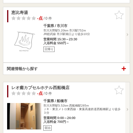
恵比寿湯
お気に入
りに追加
-点
/ 0 件
千葉県 / 市川市
市川大野駅5.20km
市川駅752m
JR総武線 市川駅南口より徒歩10分
営業時間 15:30～23:30
入浴料金 550円～
日帰り
関連情報から探す
レオ癒カプセルホテル西船橋店
お気に入
りに追加
-点
/ 0 件
千葉県 / 船橋市
市川大野駅5.52km
西船橋駅285m
ＪＲ・東京メトロ東西線・東葉高速鉄道西船橋駅より徒歩
３分
営業時間 0:00～24:00
入浴料金 700円～
宿泊