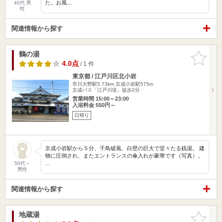
た。お風…
40代 男
性
関連情報から探す
鶴の湯
お気に入
りに追加
4.0点
/ 1 件
東京都 / 江戸川区北小岩
市川大野駅5.73km
京成小岩駅575m
京成バス「江戸川堤」徒歩2分
営業時間 15:00～23:00
入浴料金 550円～
日帰り
京成小岩駅から５分、千鳥破風、白壁の巨大で堂々たる銭湯。 建
物に圧倒され、またエントランスの傘入れが豪華です（写真）。
…
50代～
男性
関連情報から探す
地蔵湯
お気に入