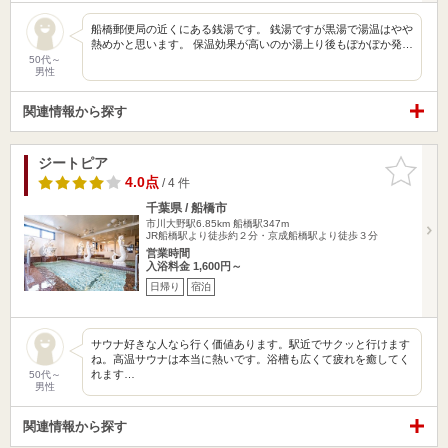
船橋郵便局の近くにある銭湯です。 銭湯ですが黒湯で湯温はやや
熱めかと思います。 保温効果が高いのか湯上り後もぽかぽか発…
50代～
男性
関連情報から探す
ジートピア
お気に入
りに追加
4.0点
/ 4 件
千葉県 / 船橋市
市川大野駅6.85km
船橋駅347m
JR船橋駅より徒歩約２分・京成船橋駅より徒歩３分
営業時間
入浴料金 1,600円～
日帰り
宿泊
サウナ好きな人なら行く価値あります。駅近でサクッと行けます
ね。高温サウナは本当に熱いです。浴槽も広くて疲れを癒してく
れます…
50代～
男性
関連情報から探す