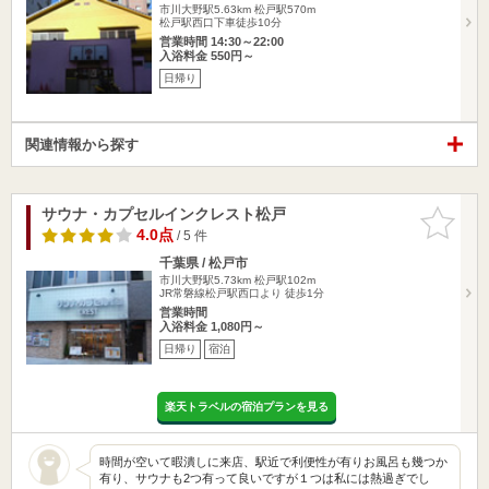
市川大野駅5.63km
松戸駅570m
松戸駅西口下車徒歩10分
営業時間 14:30～22:00
入浴料金 550円～
日帰り
関連情報から探す
サウナ・カプセルインクレスト松戸
お気に入
りに追加
4.0点
/ 5 件
千葉県 / 松戸市
市川大野駅5.73km
松戸駅102m
JR常磐線松戸駅西口より 徒歩1分
営業時間
入浴料金 1,080円～
日帰り
宿泊
楽天トラベルの宿泊プランを見る
時間が空いて暇潰しに来店、駅近で利便性が有りお風呂も幾つか
有り、サウナも2つ有って良いですが１つは私には熱過ぎでし