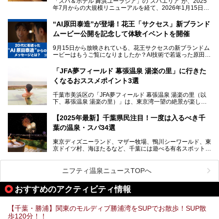
「スパ＆ホテル 舞浜ユーラシア」の“スパエリア”が、2025
の目的に合った施設がきっと見つかるはずです。
年7月からの大規模リニューアルを経て、2026年1月15日
（木）に再オープン！
さらに最近では、24時間営業で深夜まで滞在できる施設
“AI原田泰造”が登場！花王「サクセス」新ブランド
や、テレワーク・コワーキングスペースを備えた仕事もでき
新設エリアや生まれ変わった浴場・サウナの魅力を、人気キ
るスパも増えており、ただの入浴施設にとどまらない進化を
ムービー公開を記念して体験イベントを開催
ャラクター「ユーラシわん」と一緒にご紹介します。必見の
遂げています。
マル秘情報がたっぷり。ぜひチェックしてみてください！
9月15日から放映されている、花王サクセスの新ブランドム
───
本記事では、人気スーパー銭湯から絶景施設、コワーキング
ービーはもうご覧になりましたか？AI技術で若返った原田泰
提供元：SPA＆HOTEL舞浜ユーラシア【PR】
スペースや休憩スペースが充実した施設、子連れファミリー
造さんが登場して、“前を向くチカラに”というメッセージを
この記事はSPA＆HOTEL舞浜ユーラシアのPRレポート記事
向けの施設など、目的に合わせたおすすめの施設を紹介しま
伝えるムービーです。公開を記念して、スパメッツァおおた
です。
「JFA夢フィールド 幕張温泉 湯楽の里」に行きた
す。
か竜泉寺の湯にて体験イベントを開催。花王サクセスの製品
くなるおススメポイント3選
が無料で試せるチャンスです！
千葉県でスーパー銭湯選びに困った際は、ぜひ参考にしてく
───
ださい。
千葉市美浜区の「JFA夢フィールド 幕張温泉 湯楽の里（以
提供元：花王株式会社【PR】
下、幕張温泉 湯楽の里）」は、東京湾一望の絶景が楽しめ
この記事は花王株式会社商品のPRレポート記事です。
る日帰り温泉です。
設備も天然温泉の露天風呂、サウナ、岩盤浴のほか、高濃度
【2025年最新】千葉県民注目！一度は入るべき千
炭酸泉、海の見えるお休み処や食事処、展望抜群の屋上ま
葉の温泉・スパ34選
で、年代を問わずたっぷり楽しめます。
東京ディズニーランド、マザー牧場、鴨川シーワールド、東
今回は人気のこの施設の中でも、特におススメしたい3つの
京ドイツ村、海ほたるなど、千葉には遊べる有名スポットが
ポイントについて厳選してお届けします。読めばきっと、行
たくさん。そんな千葉県は温泉・スパもすごいんです！千葉
きたくなること間違いなし！
県で生まれ、千葉県で育ち、つい最近まで千葉在住だった私
がお勧めする、一度は入るべき千葉の温泉・スパ34選をま
ニフティ温泉ニュースTOPへ
とめました。
おすすめのアクティビティ情報
【千葉・勝浦】関東のモルディブ勝浦湾をSUPでお散歩！SUP散
歩120分！！