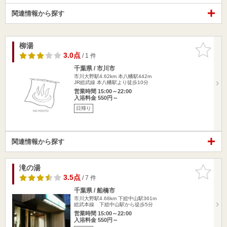
関連情報から探す
柳湯
お気に入
りに追加
3.0点
/ 1 件
千葉県 / 市川市
市川大野駅4.62km
本八幡駅442m
JR総武線 本八幡駅より徒歩10分
営業時間 15:00～22:00
入浴料金 550円～
日帰り
関連情報から探す
滝の湯
お気に入
りに追加
3.5点
/ 7 件
千葉県 / 船橋市
市川大野駅4.68km
下総中山駅361m
総武本線 下総中山駅から徒歩5分
営業時間 15:00～22:00
入浴料金 550円～