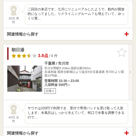
二回目の来店です。七月にリニューアルしたようで、館内が開放
的になってました。リクライニングルーム？も増えていて、ゆっ
くり寛…
30代 男
性
関連情報から探す
朝日湯
お気に入
りに追加
3.8点
/ 4 件
千葉県 / 市川市
市川大野駅5.03km
国府台駅392m
京成本線 国府台駅南口より徒歩5分京葉道路 市川ICより国
道14号線…
営業時間 15:30～23:00
入浴料金 550円～
日帰り
サウナは220円で利用でき、受付で専用バンドを受け取って入室
します。水風呂はしっかり冷えていて、蛇口で水量を調整できる
ので…
40代 女
性
関連情報から探す