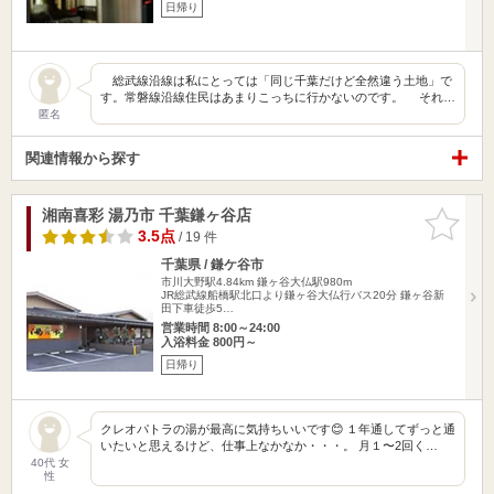
日帰り
総武線沿線は私にとっては「同じ千葉だけど全然違う土地」で
す。常磐線沿線住民はあまりこっちに行かないのです。 それ…
匿名
関連情報から探す
湘南喜彩 湯乃市 千葉鎌ヶ谷店
お気に入
りに追加
3.5点
/ 19 件
千葉県 / 鎌ケ谷市
市川大野駅4.84km
鎌ヶ谷大仏駅980m
JR総武線船橋駅北口より鎌ヶ谷大仏行バス20分 鎌ヶ谷新
田下車徒歩5…
営業時間 8:00～24:00
入浴料金 800円～
日帰り
クレオパトラの湯が最高に気持ちいいです😊 １年通してずっと通
いたいと思えるけど、仕事上なかなか・・・。 月１〜2回く…
40代 女
性