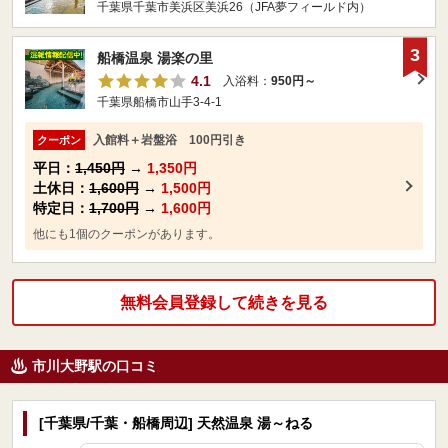
千葉県千葉市美浜区美浜26（JFA夢フィールド内）
3
船橋温泉 湯楽の里
4.1
入浴料：
950円～
千葉県船橋市山手3-4-1
入館料＋岩盤浴 100円引き
クーポン
平日：
1,450円
→
1,350円
土休日：
1,600円
→
1,500円
特定日：
1,700円
→
1,600円
他にも1個のクーポンがあります。
無料会員登録して続きを見る
市川大野駅の口コミ
[千葉県/千葉・船橋周辺] 天然温泉 湯～ねる