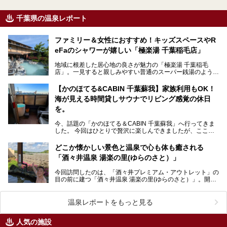
千葉県の温泉レポート
ファミリー＆女性におすすめ！キッズスペースやR
eFaのシャワーが嬉しい「極楽湯 千葉稲毛店」
地域に根差した居心地の良さが魅力の「極楽湯 千葉稲毛
店」。一見すると親しみやすい普通のスーパー銭湯のようで
すが、実際に現地を訪れてみると、他にはないこだわりが
隠…
【かのほてる&CABIN 千葉蘇我】家族利用もOK！
海が見える時間貸しサウナでリビング感覚の休日
を。
今、話題の「かのほてる＆CABIN 千葉蘇我」へ行ってきま
した。 今回はひとりで贅沢に楽しんできましたが、ここは
大切な人と過ごすのにもぴったりな場所。貸切だから…
どこか懐かしい景色と温泉で心も体も癒される
「酒々井温泉 湯楽の里(ゆらのさと）」
今回訪問したのは、「酒々井プレミアム・アウトレット」の
目の前に建つ「酒々井温泉 湯楽の里(ゆらのさと）」。開放
的な大空のもとでゆったり浸かれる源泉かけ流しの天然…
温泉レポートをもっと見る
人気の施設