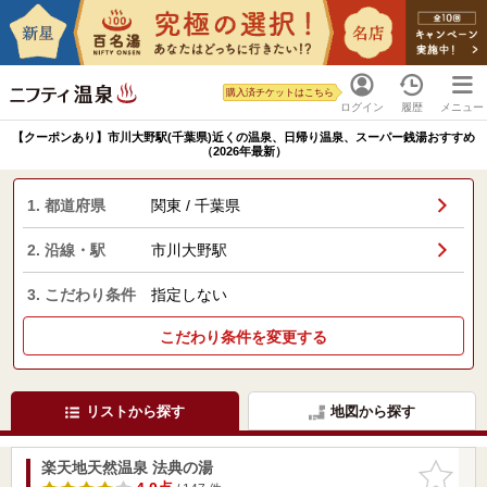
購入済チケットはこちら
ログイン
履歴
メニュー
【クーポンあり】市川大野駅(千葉県)近くの温泉、日帰り温泉、スーパー銭湯おすすめ
（2026年最新）
1. 都道府県
関東 / 千葉県
2. 沿線・駅
市川大野駅
3. こだわり条件
指定しない
こだわり条件を変更する
リストから探す
地図から探す
楽天地天然温泉 法典の湯
お気に入
りに追加