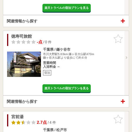
楽天トラベルの宿泊プランを見る
関連情報から探す
徳寿司旅館
お気に入
りに追加
-点
/ 0 件
千葉県 / 鎌ケ谷市
市川大野駅5.63km
鎌ヶ谷大仏駅470m
鎌ヶ谷大仏駅より徒歩にて約６分
営業時間
入浴料金 ～
宿泊
楽天トラベルの宿泊プランを見る
関連情報から探す
宮前湯
お気に入
りに追加
2.7点
/ 4 件
千葉県 / 松戸市