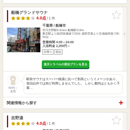
船橋グランドサウナ
お気に入
りに追加
4.0点
/ 1 件
千葉県 / 船橋市
市川大野駅6.81km
船橋駅219m
東京駅より総武快速線で29分 成田空港より京成線特急で約
50分 …
営業時間 4:00～24:00
入浴料金 2,200円～
日帰り
宿泊
楽天トラベルの宿泊プランを見る
駅前サウナはスーパー銭湯に比べて割高というイメージがあり、
宿泊以外では殆ど利用しませんでした。 しかし都内はともかく千
葉…
50代～
女性
関連情報から探す
吉野湯
お気に入
りに追加
4.0点
/ 1 件