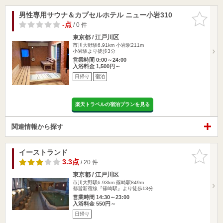
男性専用サウナ＆カプセルホテル ニュー小岩310
お気に入
りに追加
-点
/ 0 件
東京都 / 江戸川区
市川大野駅6.91km
小岩駅211m
小岩駅より徒歩3分
営業時間 0:00～24:00
入浴料金 1,500円～
日帰り
宿泊
楽天トラベルの宿泊プランを見る
関連情報から探す
イーストランド
お気に入
りに追加
3.3点
/ 20 件
東京都 / 江戸川区
市川大野駅6.93km
篠崎駅849m
都営新宿線『篠崎駅』より徒歩13分
営業時間 14:30～23:00
入浴料金 550円～
日帰り