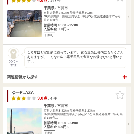
4.0点
/ 147 件
千葉県 / 市川市
市川大野駅2.51km
船橋法典駅592m
JR武蔵野線 船橋法典駅より徒歩5分京葉道路原木ICから
県道180号…
営業時間 10:00～25:00
入浴料金 950円～
日帰り
１０年ほど定期的に通っています。 化石温泉は都内にもたくさん
ありますが、こんなに広い露天風呂で豊富なお湯はないと思いま
す…
50代～
女性
関連情報から探す
ゆーPLAZA
お気に入
りに追加
3.0点
/ 4 件
千葉県 / 市川市
市川大野駅3.32km
船橋法典駅1.23km
JR武蔵野線船橋法典駅から徒歩15分京葉道路原木ICから県
道180号…
営業時間 16:00～23:00
入浴料金 500円～
日帰り