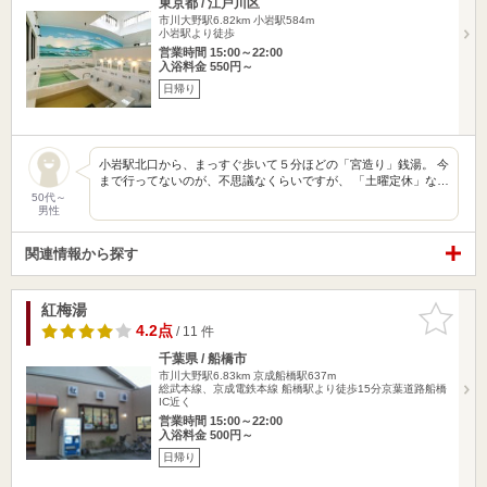
東京都 / 江戸川区
市川大野駅6.82km
小岩駅584m
小岩駅より徒歩
営業時間 15:00～22:00
入浴料金 550円～
日帰り
小岩駅北口から、まっすぐ歩いて５分ほどの「宮造り」銭湯。 今
まで行ってないのが、不思議なくらいですが、 「土曜定休」な…
50代～
男性
関連情報から探す
紅梅湯
お気に入
りに追加
4.2点
/ 11 件
千葉県 / 船橋市
市川大野駅6.83km
京成船橋駅637m
総武本線、京成電鉄本線 船橋駅より徒歩15分京葉道路船橋
IC近く
営業時間 15:00～22:00
入浴料金 500円～
日帰り