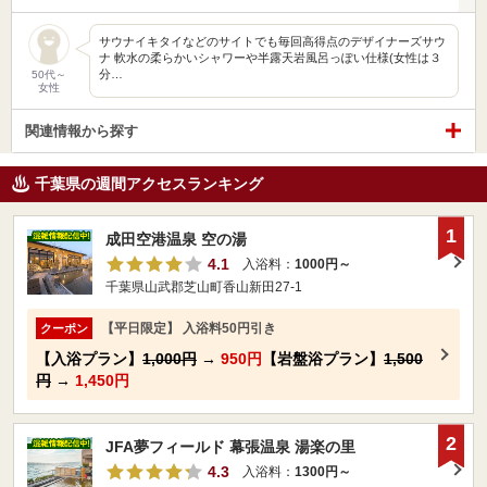
サウナイキタイなどのサイトでも毎回高得点のデザイナーズサウ
ナ 軟水の柔らかいシャワーや半露天岩風呂っぽい仕様(女性は３
分…
50代～
女性
関連情報から探す
千葉県の週間アクセスランキング
1
成田空港温泉 空の湯
4.1
入浴料：
1000円～
千葉県山武郡芝山町香山新田27-1
【平日限定】 入浴料50円引き
クーポン
【入浴プラン】
1,000円
→
950円
【岩盤浴プラン】
1,500
円
→
1,450円
2
JFA夢フィールド 幕張温泉 湯楽の里
4.3
入浴料：
1300円～