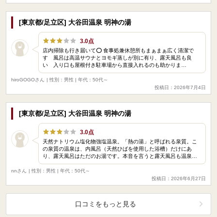
[東京都/足立区] 大谷田温泉 明神の湯
3.0点
店内掃除も行き届いて⭕️ 食事処兼休憩所もまぁまぁ広く清潔で
す 風呂は高温サウナとヨモギ蒸しが別に有り、露天風呂も良
い 入り口も屋根付き駐車場から直接入れるのも助かりま…
hiroGOGOさん
| 性別：男性 | 年代：50代～
投稿日：2026年7月4日
[東京都/足立区] 大谷田温泉 明神の湯
3.0点
天然ナトリウム塩化物強塩温泉。「熱の湯」と呼ばれる泉質。こ
の泉質の温泉は、内風呂（天然ひばを使用した浴槽）だけにあ
り、露天風呂はただのお湯です。本音を言うと露天風呂も温泉…
nnさん
| 性別：男性 | 年代：50代～
投稿日：2026年6月27日
口コミをもっと見る