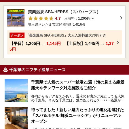
美楽温泉 SPA-HERBS（スパハーブス）
4.7
入浴料：
1,205円
〜
埼玉県さいたま市北区植竹町1-816-8
『美楽温泉 SPA-HERBS』大人入浴料最大70円引き
クーポン
【平日】
1,205円
→
1,145円
【土日祝】
1,445円
→
1,37
5円
千葉県のニフティ温泉ニュース
千葉県で人気のスーパー銭湯21選！海の見える絶景
露天やテレワーク対応施設もご紹介
都内からもアクセスが良く、週末のお出かけ先としても人気
の千葉県。そんな千葉には、魅力あふれるスーパー銭湯がた
くさんあります。
待ってました！新しい魅力たっぷりの進化を遂げた
「サウナでしっかりととのいたい」「海が見える絶景で非日
「スパ＆ホテル 舞浜ユーラシア」がリニューアル
常を味わいたい」「子連れでも気兼ねなく1日過ごした
い」。
オープン
そんな多様なニーズに応える施設が揃っているため、その日