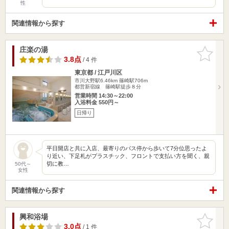
性
関連情報から探す
庄楽の湯
お気に入
りに追加
3.8点
/ 4 件
東京都 / 江戸川区
市川大野駅6.46km
篠崎駅706m
都営新宿線 篠崎駅徒歩８分
営業時間 14:30～22:00
入浴料金 550円～
日帰り
平日開店と共に入店、最寄りのバス停から歩いて7分位思ったよ
り近い、下足札がプラスチック、フロントで支払い方を聞く、親
切に教…
50代～
女性
関連情報から探す
興和浴場
お気に入
りに追加
3.0点
/ 1 件