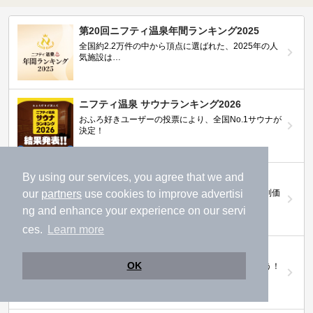
第20回ニフティ温泉年間ランキング2025
全国約2.2万件の中から頂点に選ばれた、2025年の人
気施設は…
ニフティ温泉 サウナランキング2026
おふろ好きユーザーの投票により、全国No.1サウナが
決定！
By using our services, you agree that we and
ニフティ温泉プレミアムクーポン
our
partners
use cookies to improve advertisi
ノジマモバイル会員向け 通常よりもお得な「特別価
格」で人気の温泉を満喫できる！
ng and enhance your experience on our servi
ces.
Learn more
【ニフティ温泉 百名湯2026】
OK
行ってみたい施設に投票してプレゼントを当てよう！
（全10回開催 / 合計260名様）