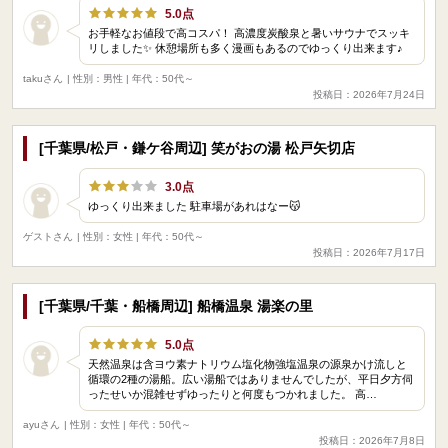
5.0点
お手軽なお値段で高コスパ！ 高濃度炭酸泉と暑いサウナでスッキ
リしました✨ 休憩場所も多く漫画もあるのでゆっくり出来ます♪
takuさん
| 性別：男性 | 年代：50代～
投稿日：2026年7月24日
[千葉県/松戸・鎌ケ谷周辺] 笑がおの湯 松戸矢切店
3.0点
ゆっくり出来ました 駐車場があれはなー😽
ゲストさん
| 性別：女性 | 年代：50代～
投稿日：2026年7月17日
[千葉県/千葉・船橋周辺] 船橋温泉 湯楽の里
5.0点
天然温泉は含ヨウ素ナトリウム塩化物強塩温泉の源泉かけ流しと
循環の2種の湯船。広い湯船ではありませんでしたが、平日夕方伺
ったせいか混雑せずゆったりと何度もつかれました。 高…
ayuさん
| 性別：女性 | 年代：50代～
投稿日：2026年7月8日