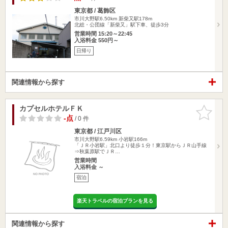
東京都 / 葛飾区
市川大野駅6.50km
新柴又駅178m
北総・公団線「新柴又」駅下車、徒歩3分
営業時間 15:20～22:45
入浴料金 550円～
日帰り
関連情報から探す
カプセルホテルＦＫ
お気に入
りに追加
-点
/ 0 件
東京都 / 江戸川区
市川大野駅6.59km
小岩駅166m
「ＪＲ小岩駅」北口より徒歩１分！東京駅からＪＲ山手線
⇒秋葉原駅でＪＲ…
営業時間
入浴料金 ～
宿泊
楽天トラベルの宿泊プランを見る
関連情報から探す