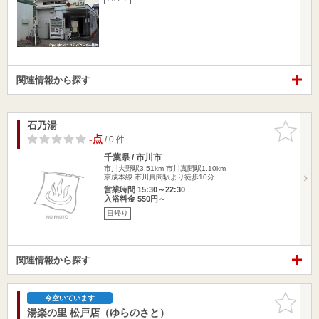
関連情報から探す
石乃湯
お気に入
りに追加
-点
/ 0 件
千葉県 / 市川市
市川大野駅3.51km
市川真間駅1.10km
京成本線 市川真間駅より徒歩10分
営業時間 15:30～22:30
入浴料金 550円～
日帰り
関連情報から探す
お気に入
今空いています
りに追加
湯楽の里 松戸店（ゆらのさと）