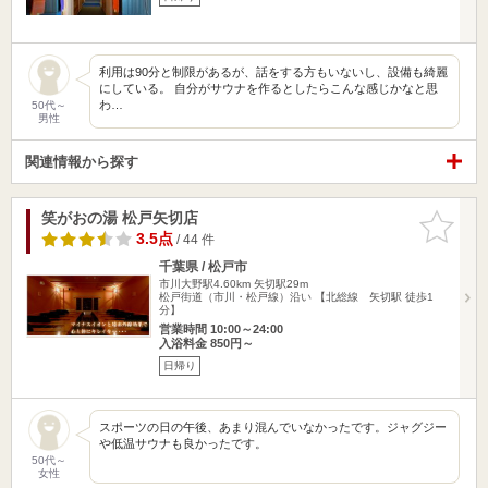
利用は90分と制限があるが、話をする方もいないし、設備も綺麗
にしている。 自分がサウナを作るとしたらこんな感じかなと思
わ…
50代～
男性
関連情報から探す
笑がおの湯 松戸矢切店
お気に入
りに追加
3.5点
/ 44 件
千葉県 / 松戸市
市川大野駅4.60km
矢切駅29m
松戸街道（市川・松戸線）沿い 【北総線 矢切駅 徒歩1
分】
営業時間 10:00～24:00
入浴料金 850円～
日帰り
スポーツの日の午後、あまり混んでいなかったです。ジャグジー
や低温サウナも良かったです。
50代～
女性