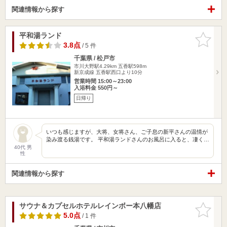
関連情報から探す
平和湯ランド
お気に入
りに追加
3.8点
/ 5 件
千葉県 / 松戸市
市川大野駅4.29km
五香駅598m
新京成線 五香駅西口より10分
営業時間 15:00～23:00
入浴料金 550円～
日帰り
いつも感じますが、大将、女将さん、ご子息の新平さんの温情が
染み渡る銭湯です。 平和湯ランドさんのお風呂に入ると、凄く…
40代 男
性
関連情報から探す
サウナ＆カプセルホテルレインボー本八幡店
お気に入
りに追加
5.0点
/ 1 件