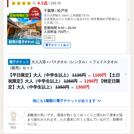
4.1点
/ 166 件
千葉県 / 松戸市
市川大野駅4.18km
上本郷駅787m
京成電鉄みのり台駅から徒歩15分 JR常磐線松戸駅東口よ
り京成バス…
営業時間 9:00～25:00
入浴料金 750円～
日帰り
電子チケットあり
大人入浴＋バスタオル（レンタル）＋フェイスタオル
電子チケット
（販売）セット
【平日限定】大人（中学生以上）
1130円
→
1100円
【土日
祝限定】大人（中学生以上）
1250円
→
1200円
【特定日限
定】大人（中学生以上）
1350円
→
1300円
他にも1種類の電子チケットがあります
炭酸泉が良いです。湯温が熱くなくゆっくりと浸かれて身体が温
まり疲れがとれます。ただ週末に行くと混んでいるので、順番待
ちにな…
50代～
男性