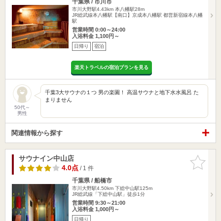
千葉県 / 市川市
市川大野駅4.43km
本八幡駅28m
JR総武線本八幡駅【南口】京成本八幡駅 都営新宿線本八幡
駅
営業時間 0:00～24:00
入浴料金 1,100円～
日帰り
宿泊
楽天トラベルの宿泊プランを見る
千葉3大サウナの１つ 男の楽園！ 高温サウナと地下水水風呂 た
まりません
50代～
男性
関連情報から探す
サウナイン中山店
お気に入
りに追加
4.0点
/ 1 件
千葉県 / 船橋市
市川大野駅4.50km
下総中山駅125m
JR総武線「下総中山駅」徒歩1分
営業時間 9:30～21:00
入浴料金 1,000円～
日帰り