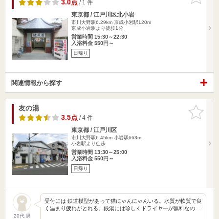
りに追加
3.0点
/ 1 件
東京都 / 江戸川区北小岩
市川大野駅6.29km
京成小岩駅120m
京成小岩駅より徒歩1分
営業時間 15:30～22:30
入浴料金 550円～
日帰り
関連情報から探す
友の湯
お気に入
りに追加
3.5点
/ 4 件
東京都 / 江戸川区
市川大野駅6.45km
小岩駅663m
小岩駅より徒歩
営業時間 13:30～25:00
入浴料金 550円～
日帰り
受付には 鉄道模型があって猫にゃんにゃんいる。水質が軟質で良
く温まり疲れがとれる。銭湯には珍しくドライヤーが無料なの…
20代 男