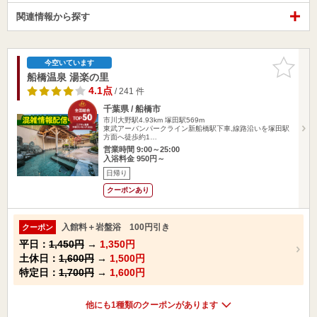
関連情報から探す
お気に入
今空いています
りに追加
船橋温泉 湯楽の里
4.1点
/ 241 件
千葉県 / 船橋市
市川大野駅4.93km
塚田駅569m
東武アーバンパークライン新船橋駅下車,線路沿いを塚田駅
方面へ徒歩約1…
営業時間 9:00～25:00
入浴料金 950円～
日帰り
クーポンあり
入館料＋岩盤浴 100円引き
クーポン
平日：
1,450円
→
1,350円
土休日：
1,600円
→
1,500円
特定日：
1,700円
→
1,600円
他にも1種類のクーポンがあります