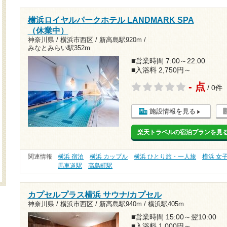
横浜ロイヤルパークホテル LANDMARK SPA
（休業中）
神奈川県 / 横浜市西区 /
新高島駅920m
/
みなとみらい駅352m
■営業時間 7:00～22:00
■入浴料 2,750円～
- 点
/ 0件
施設情報を見る
楽天トラベルの宿泊プランを見
関連情報
横浜 宿泊
横浜 カップル
横浜 ひとり旅・一人旅
横浜 女
馬車道駅
高島町駅
カプセルプラス横浜 サウナ/カプセル
神奈川県 / 横浜市西区 /
新高島駅940m
/
横浜駅405m
■営業時間 15:00～翌10:00
■入浴料 1,000円～