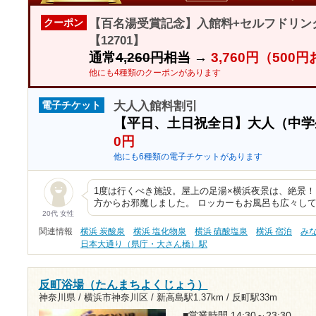
【百名湯受賞記念】入館料+セルフドリン
クーポン
【12701】
通常
4,260円相当
→
3,760円（500
他にも4種類のクーポンがあります
大人入館料割引
電子チケット
【平日、土日祝全日】大人（中
0円
他にも6種類の電子チケットがあります
1度は行くべき施設。屋上の足湯×横浜夜景は、絶景！！！
方からお邪魔しました。 ロッカーもお風呂も広々し
20代 女性
関連情報
横浜 炭酸泉
横浜 塩化物泉
横浜 硫酸塩泉
横浜 宿泊
み
日本大通り（県庁・大さん橋）駅
反町浴場（たんまちよくじょう）
神奈川県 / 横浜市神奈川区 /
新高島駅1.37km
/
反町駅33m
■営業時間 14:30～23:30