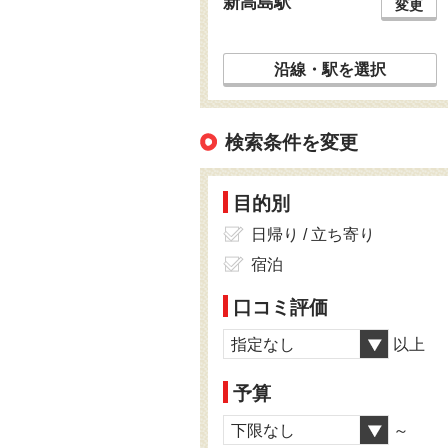
新高島駅
変更
沿線・駅を選択
検索条件を変更
目的別
日帰り / 立ち寄り
宿泊
口コミ評価
指定なし
以上
予算
下限なし
～