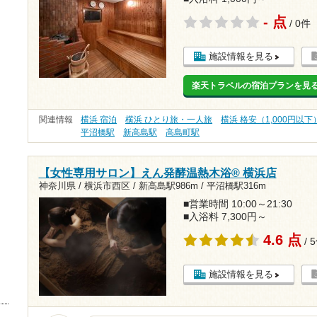
- 点
/ 0件
施設情報を見る
楽天トラベルの宿泊プランを見
関連情報
横浜 宿泊
横浜 ひとり旅・一人旅
横浜 格安（1,000円以下
平沼橋駅
新高島駅
高島町駅
【女性専用サロン】えん発酵温熱木浴® 横浜店
神奈川県 / 横浜市西区 /
新高島駅986m
/
平沼橋駅316m
■営業時間 10:00～21:30
■入浴料 7,300円～
4.6 点
/ 
施設情報を見る