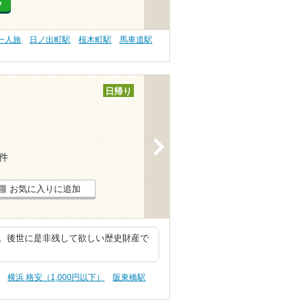
る
一人旅
日ノ出町駅
桜木町駅
馬車道駅
日帰り
>
8件
お気に入りに追加
。後世に是非残して欲しい歴史財産で
横浜 格安（1,000円以下）
阪東橋駅