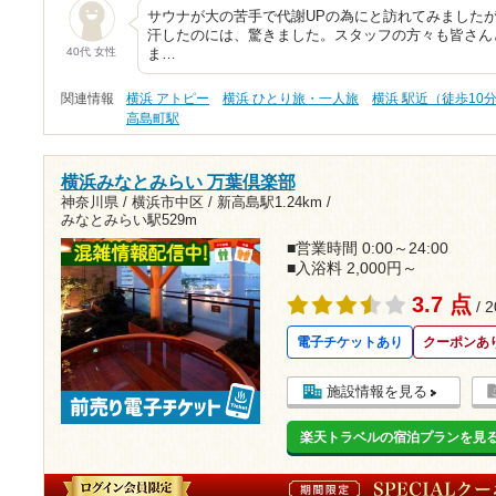
サウナが大の苦手で代謝UPの為にと訪れてみました
汗したのには、驚きました。スタッフの方々も皆さん
40代 女性
ま…
関連情報
横浜 アトピー
横浜 ひとり旅・一人旅
横浜 駅近（徒歩10
高島町駅
横浜みなとみらい 万葉倶楽部
神奈川県 / 横浜市中区 /
新高島駅1.24km
/
みなとみらい駅529m
■営業時間 0:00～24:00
■入浴料 2,000円～
3.7 点
/ 
電子チケットあり
クーポンあ
施設情報を見る
楽天トラベルの宿泊プランを見