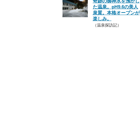
奇跡の御神水を沸かし
た温泉。pH9.6の美人
泉質。本格オープンが
楽しみ。
（温泉探訪記）