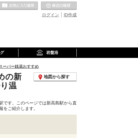
お気に入りの温泉
最近の履歴
ログイン
ID作成
グ
岩盤浴
スーパー銭湯おすすめ
めの新
地図から探す
帰り温
駅です。このページでは新高島駅から直
報をご紹介します。