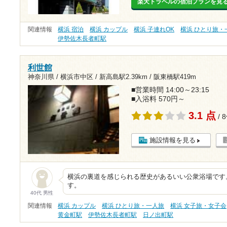
楽天トラベルの宿泊プランを見
関連情報
横浜 宿泊
横浜 カップル
横浜 子連れOK
横浜 ひとり旅・
伊勢佐木長者町駅
利世館
神奈川県 / 横浜市中区 /
新高島駅2.39km
/
阪東橋駅419m
■営業時間 14:00～23:15
■入浴料 570円～
3.1 点
/ 
施設情報を見る
横浜の裏道を感じられる歴史があるいい公衆浴場です
す。
40代 男性
関連情報
横浜 カップル
横浜 ひとり旅・一人旅
横浜 女子旅・女子会
黄金町駅
伊勢佐木長者町駅
日ノ出町駅