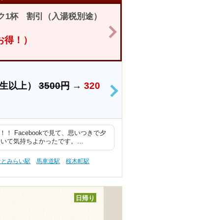
ク1杯 割引（入湯税別途）
>
円お得！）
学生以上）
3500円
→
320
>
 Facebookで見て、思いつきで夕
ていて気持ちよかったです。…
なとみらい駅
馬車道駅
桜木町駅
日帰り