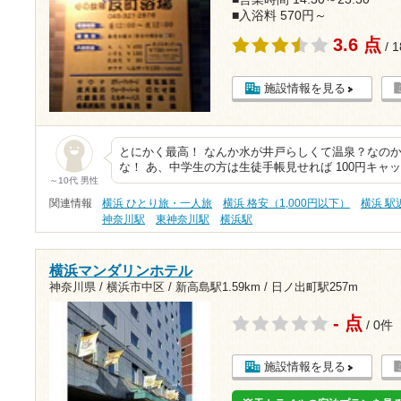
■入浴料 570円～
3.6 点
/ 
施設情報を見る
とにかく最高！ なんか水が井戸らしくて温泉？なのか
な！ あ、中学生の方は生徒手帳見せれば 100円キャ
～10代 男性
関連情報
横浜 ひとり旅・一人旅
横浜 格安（1,000円以下）
横浜 駅
神奈川駅
東神奈川駅
横浜駅
横浜マンダリンホテル
神奈川県 / 横浜市中区 /
新高島駅1.59km
/
日ノ出町駅257m
- 点
/ 0件
施設情報を見る