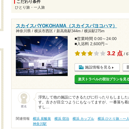
こだわり条件
ひとり旅・一人旅
スカイスパYOKOHAMA（スカイスパヨコハマ）
神奈川県 / 横浜市西区 /
新高島駅344m
/
横浜駅275m
■営業時間 0:00～24:00
■入浴料 2,600円～
3.2 点
/ 
施設情報を見る
楽天トラベルの宿泊プランを見
浮気して他の施設にできるたびに行ったりもしました
す。古さが目立つようにもなってますが、一番落ち着
匿名
すし…
関連情報
横浜 炭酸泉
横浜 宿泊
横浜 カップル
横浜 ひとり旅・一
神奈川駅