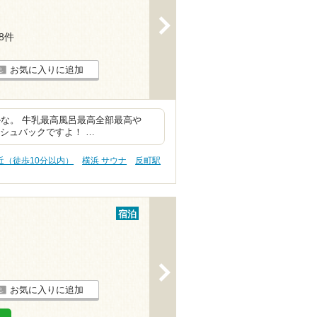
>
18件
お気に入りに追加
な。 牛乳最高風呂最高全部最高や
ッシュバックですよ！ …
近（徒歩10分以内）
横浜 サウナ
反町駅
宿泊
>
お気に入りに追加