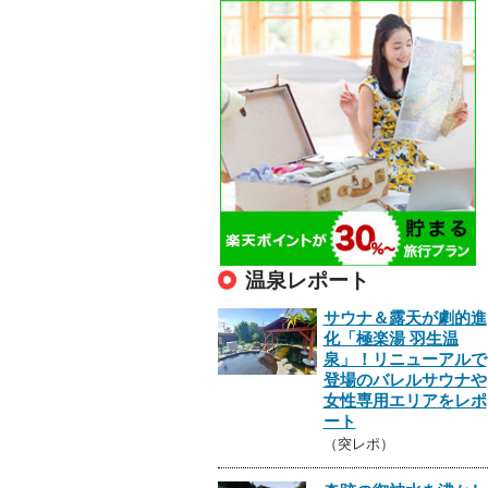
温泉レポート
サウナ＆露天が劇的進
化「極楽湯 羽生温
泉」！リニューアルで
登場のバレルサウナや
女性専用エリアをレポ
ート
（突レポ）