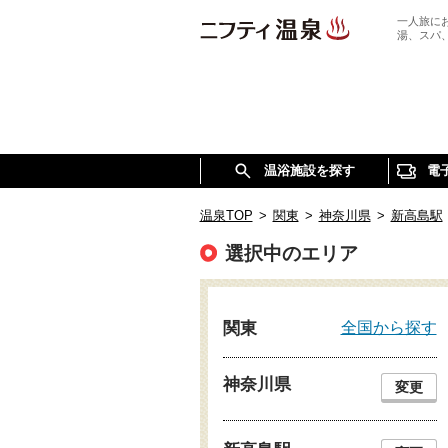
一人旅に
湯、スパ
温浴施設を探す
電
温泉TOP
>
関東
>
神奈川県
>
新高島駅
選択中のエリア
全国から探す
関東
神奈川県
変更