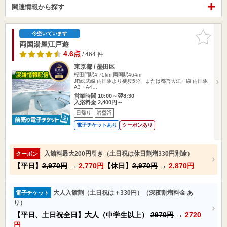
関連情報から探す
お気に入
今空いています
りに追加
両国湯屋江戸遊
4.6点
/ 464 件
東京都 / 墨田区
桜田門駅4.75km
両国駅464m
JR総武線 両国駅より徒歩5分、または都営大江戸線 両国駅
A3・A4…
営業時間 10:00～翌8:30
入浴料金 2,400円～
日帰り
岩盤浴
電子チケットあり
クーポンあり
入館料最大200円引き（土日祝は休日割増330円別途）
クーポン
【平日】
2,970円
→
2,770円
【休日】
2,970円
→
2,870円
大人入館割（土日祝は＋330円）（深夜割増料金 あ
電子チケット
り）
【平日、土日祝全日】大人（中学生以上）
2970円
→
2720
円