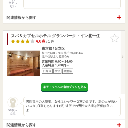
指定し
ない
関連情報から探す
スパ＆カプセルホテル グランパーク・イン北千住
お気に入
りに追加
4.0点
/ 1 件
東京都 / 足立区
桜田門駅8.97km
北千住駅354m
北千住駅より徒歩5分
営業時間 0:00～24:00
入浴料金 1,200円～
日帰り
宿泊
岩盤浴
楽天トラベルの宿泊プランを見る
男性専用の大浴場、女性はシャワー２室のみです。湯の出が悪い
バスタブ1室もあります(笑) 近所での男性大浴場は評価は良い
よ…
50代～
女性
関連情報から探す