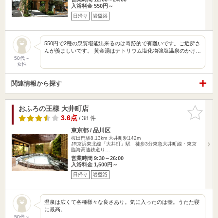
入浴料金 550円～
日帰り
岩盤浴
550円で2種の泉質堪能出来るのは奇跡的で有難いです。ご近所さ
んが羨ましいです。 黄金湯はナトリウム塩化物強塩温泉のかけ…
50代～
女性
関連情報から探す
おふろの王様 大井町店
お気に入
りに追加
3.6点
/ 38 件
東京都 / 品川区
桜田門駅8.13km
大井町駅142m
JR京浜東北線「大井町」駅 徒歩3分東急大井町線・東京
臨海高速鉄道り…
営業時間 9:30～26:00
入浴料金 1,500円～
日帰り
岩盤浴
温泉は広くて各種様々な良さあり。気に入ったのは壺。うたた寝
に最高。
50代～