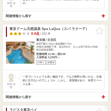
の…
30代 女
性
関連情報から探す
東京ドーム天然温泉 Spa LaQua（スパ ラクーア）
お気に入
りに追加
3.4点
/ 152 件
東京都 / 文京区
桜田門駅3.32km
後楽園駅175m
JR線水道橋駅下車、徒歩約6分、または地下鉄丸の内線・
南北線後楽園駅…
営業時間 11:00～翌9:00
入浴料金 3,230円～
日帰り
岩盤浴
一言でいうととても良い施設です。でも入館料が高いかな…立地
的に仕方ないのでしょうか…しかし、清潔感があり、休憩スペー
スも多…
20代 女
性
関連情報から探す
ラビスタ東京ベイ
お気に入