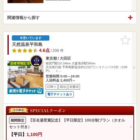
関連情報から探す
お気に入
今空いています
りに追加
天然温泉平和島
4.6点
/ 206 件
東京都 / 大田区
桜田門駅10.34km
大森海岸駅584m
京浜急行線 平和島駅徒歩約12分/ワンコインバス3分（100
円）、Ｊ…
営業時間 0:00～24:00
入浴料金 2,400円～
日帰り
宿泊
岩盤浴
電子チケットあり
【百名湯受賞記念】【平日限定】100分制プラン（タオル
期間限定
セット付き）
【平日】
1,100円