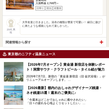
入浴料金 2,768円～
日帰り
宿泊
岩盤浴
大学友達と行きました。浴衣の種類が豊富で可愛い！ 縁日に遊び
に来たような感覚になれて楽しかった。
20代 男
性
関連情報から探す
東京都のニフティ温泉ニュース
【2026年7月オープン】黄金湯 新宿店を体験レポー
ト！洞窟サウナ・クラフトビール・タイル絵が魅力
2026年7月7日、新宿の「黄金湯 新宿店（旧 金沢浴場）」が
リニューアルオープンします。
レトロでノスタルジックなタイル絵はそのまま、昔からここ
【2026最新】都内のおしゃれデザイナーズ銭湯・
を知る地元の人にも、新しく足を運んでくれる人にも愛され
ネオ銭湯15選！週末のご褒美に♪
る、今の時代の"銭湯"として生まれ変わりました。洞窟のよ
うなユニークなサウナ、自家醸造のクラフトビールが飲める
「今週末はどこかでおしゃれに癒やされたい」
ビアバーなど、新しく登場したスポットも併せて紹介しま
「日々の疲れを心地よくリセットしたい」
す。充実した設備があるのに、基本の入浴料が銭湯価格の5
──そんなときにおすすめなのが、今、都内で大きなブーム
50円というのも嬉しすぎます！