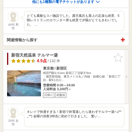
他にも1種類の電子チケットがあります
とても素敵なスパ施設でした。露天風呂も屋上の足湯も絶景、5
階レストランのカウンター席も絶景で夕陽がとてもきれいでし
た。 …
40代 男
性
関連情報から探す
新宿天然温泉 テルマー湯
お気に入
りに追加
4.5点
/ 132 件
東京都 / 新宿区
桜田門駅4.61km
新宿三丁目駅378m
・都営新宿線、東京メトロ丸ノ内線・副都心線 「新宿三丁
目」駅E1出口…
営業時間 0:00～24:00
入浴料金 3,100円～
日帰り
岩盤浴
キレイで快適すぎる！新宿で終電逃したら迷わずテルマー湯へ(*^
_^*) 金曜の深夜1時頃に初めて行きました。 驚い…
20代 女
性