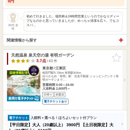
0円
初めて行きました。場所柄＆24時間営業というのでかなりディー
プなものかと思っていきましたが、めっちゃ清潔＆広々。でもコ
スパ…
30代 女
性
関連情報から探す
天然温泉 泉天空の湯 有明ガーデン
お気に入
りに追加
3.7点
/ 43 件
東京都 / 江東区
桜田門駅5.78km
有明駅404m
ゆりかもめ「有明」駅 住友不動産 ショッピングシティ有
明ガーデンまで…
営業時間 0:00～24:00
入浴料金 2,600円～
日帰り
岩盤浴
電子チケットあり
入館料＋選べる！ほろよいセット付プラン
電子チケット
【平日限定】大人（20歳以上）
3900円
【土日祝限定】大