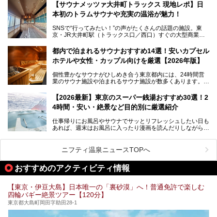
となっている新しいスタイルの銭湯です。
【サウナメッツァ大井町トラックス 現地レポ】日
本初のトラムサウナや充実の温浴が魅力！
最近、SNSやメディアで「デザイナーズ銭湯」や「ネオ銭
湯」という言葉をよく耳にしませんか？
SNSで“行ってみたい！”の声がたくさんの話題の施設。東
京・JR大井町駅（トラックス口／西口）すぐの大型商業施
本記事では、そもそもこれらがどんな銭湯なのか、その気に
設・大井町 トラックスに、2026年3月28日、「サウナメッ
なる違いを分かりやすく解説！さらに、都内で絶対に外せな
ツァ大井町トラックス」がニューオープン。施設の様子をレ
いおしゃれな名店15選を、おすすめの順番で一挙にご紹介
都内で泊まれるサウナおすすめ14選！安いカプセル
ポ―トします。
します。
ホテルや女性・カップル向けを厳選【2026年版】
個性豊かなサウナがひしめき合う東京都内には、24時間営
業のサウナ施設や泊まれるサウナ施設が数多くあります。
終電を逃した深夜の利用に限らず、時間を気にしないサウナ
を旅の目的とする「サ旅」や自分へのご褒美のための宿泊な
【2026最新】東京のスーパー銭湯おすすめ30選！2
ど、自分の好きなタイミングで好きなだけサ活ができるのが
4時間・安い・絶景など目的別に厳選紹介
魅力です。
仕事帰りにお風呂やサウナでサッとリフレッシュしたい日も
最近では、男性専用施設だけでなく、カップルや女性に嬉し
あれば、週末はお風呂に入ったり漫画を読んだりしながら一
い個室サウナも増えてきました。
日中ダラダラ過ごしたい日もあると思います。
この記事では、東京都内にある24時間営業のサウナの中か
また、終電を逃してしまい、「このまま朝までゆっくりでき
ら、特におすすめしたい施設14選をご紹介します。
ニフティ温泉ニュースTOPへ
る場所があれば」と探した経験がある人も多いのではないで
宿泊可能な施設もピックアップしているので、ぜひチェック
しょうか。
してみてください。
おすすめのアクティビティ情報
そこで本記事では、東京でおすすめのスーパー銭湯を、目的
別に厳選した30施設からご紹介します。
【東京・伊豆大島】日本唯一の「裏砂漠」へ！普通免許で楽しむ
24時間営業で宿泊できる施設や、1,000円以下で楽しめる安
四輪バギー絶景ツアー【120分】
い施設、デートや休日レジャーにもぴったりなエンタメ要素
が充実した施設など、利用のシーンに合わせて参考にしてく
東京都大島町岡田字助田28-1
ださい。