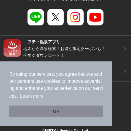
ニフティ温泉アプリ
地図から温泉検索！お得な限定クーポンも！
今すぐダウンロード！
ご意見ご要望 ・お問い合わせ
By using our services, you agree that we and
施設データの新規追加や修正依頼もこちらから
our
partners
use cookies to improve advertisi
スマートフォン
/
PC
ng and enhance your experience on our servi
ces.
Learn more
加盟店募集（資料請求）
広告出稿のご案内
利用規約
ライフスタイルMEMBERS+規約
OK
特定商取引法に基づく表記
ヘルプ
採用情報
運営会社
個人情報保護ポリシー
©NIFTY Lifestyle Co., Ltd.