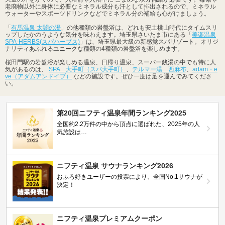
老廃物以外に身体に必要なミネラル成分も汗として排出されるので、ミネラル
ウォーターやスポーツドリンクなどでミネラル分の補給も心がけましょう。
「
有馬温泉 太閤の湯
」の他種類の岩盤浴は、どれも安土桃山時代にタイムスリ
ップしたかのうような気分を味わえます。埼玉県さいたま市にある「
美楽温泉
SPA-HERBS(スパハーブス)
」は、埼玉県最大級の新感覚スパリゾート。オリジ
ナリティあふれるユニークな種類の4種類の岩盤浴を楽しめます。
桜田門駅の岩盤浴が楽しめる温泉、日帰り温泉、スーパー銭湯の中でも特に人
気があるのは、
SPA 大手町（スパ大手町）
、
テルマー湯 西麻布
、
adam・e
ve（アダムアンドイブ）
などの施設です。ぜひ一度は足を運んでみてくださ
い。
第20回ニフティ温泉年間ランキング2025
全国約2.2万件の中から頂点に選ばれた、2025年の人
気施設は…
ニフティ温泉 サウナランキング2026
おふろ好きユーザーの投票により、全国No.1サウナが
決定！
ニフティ温泉プレミアムクーポン