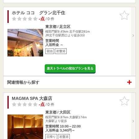
ホテル ココ グラン北千住
お気に入
りに追加
-点
/ 0 件
東京都 / 足立区
桜田門駅9.45km
北千住駅281m
JR北千住駅西口より徒歩3分
営業時間
入浴料金 ～
宿泊
岩盤浴
楽天トラベルの宿泊プランを見る
関連情報から探す
MAGMA SPA 大森店
お気に入
りに追加
-点
/ 0 件
東京都 / 大田区
桜田門駅9.87km
大森駅174m
大森駅より徒歩
営業時間 10:00～22:00
入浴料金 3,340円～
日帰り
岩盤浴