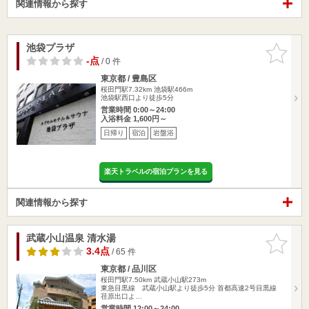
関連情報から探す
池袋プラザ
お気に入
りに追加
-点
/ 0 件
東京都 / 豊島区
桜田門駅7.32km
池袋駅466m
池袋駅西口より徒歩5分
営業時間 0:00～24:00
入浴料金 1,600円～
日帰り
宿泊
岩盤浴
楽天トラベルの宿泊プランを見る
関連情報から探す
武蔵小山温泉 清水湯
お気に入
りに追加
3.4点
/ 65 件
東京都 / 品川区
桜田門駅7.50km
武蔵小山駅273m
東急目黒線 武蔵小山駅より徒歩5分 首都高速2号目黒線
荏原出口よ…
営業時間 12:00～24:00