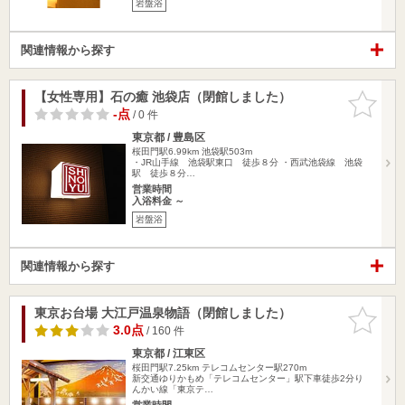
岩盤浴
関連情報から探す
【女性専用】石の癒 池袋店（閉館しました）
お気に入
りに追加
-点
/ 0 件
東京都 / 豊島区
桜田門駅6.99km
池袋駅503m
・JR山手線 池袋駅東口 徒歩８分 ・西武池袋線 池袋
駅 徒歩８分…
営業時間
入浴料金 ～
岩盤浴
関連情報から探す
東京お台場 大江戸温泉物語（閉館しました）
お気に入
りに追加
3.0点
/ 160 件
東京都 / 江東区
桜田門駅7.25km
テレコムセンター駅270m
新交通ゆりかもめ「テレコムセンター」駅下車徒歩2分り
んかい線「東京テ…
営業時間