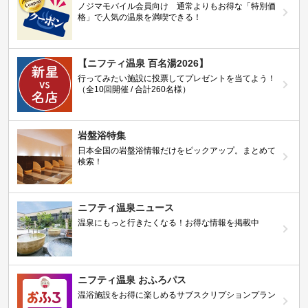
ノジマモバイル会員向け 通常よりもお得な「特別価
格」で人気の温泉を満喫できる！
【ニフティ温泉 百名湯2026】
行ってみたい施設に投票してプレゼントを当てよう！
（全10回開催 / 合計260名様）
岩盤浴特集
日本全国の岩盤浴情報だけをピックアップ。まとめて
検索！
ニフティ温泉ニュース
温泉にもっと行きたくなる！お得な情報を掲載中
ニフティ温泉 おふろパス
温浴施設をお得に楽しめるサブスクリプションプラン