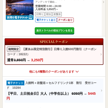
アンデッキで連結…
営業時間 0:00～24:00
入浴料金 3,850円～
日帰り
宿泊
岩盤浴
電子チケットあり
クーポンあり
楽天トラベルの宿泊プランを見る
【夏休み限定特別割引】日帰り入館600円割引（クーポン
期間限定
コード：18222）
通常
3,850円
→
3,250円
他にも4種類のクーポンがあります
入館料＋岩盤浴＋セルフドリンク1杯 割引 受付コー
電子チケット
ド 10284
【平日、土日祝全日】大人（中学生以上）
6050円
→
5445
円