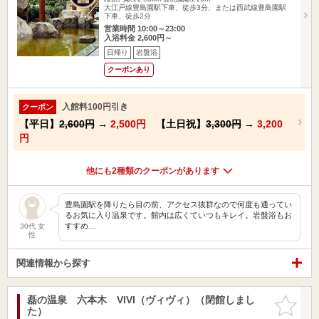
大江戸線豊島園駅下車、徒歩3分、または西武線豊島園駅
下車、徒歩2分
営業時間 10:00～23:00
入浴料金 2,600円～
日帰り
岩盤浴
クーポンあり
入館料100円引き
クーポン
【平日】
2,600円
→
2,500円
【土日祝】
3,300円
→
3,200
円
他にも2種類のクーポンがあります
豊島園駅を降りたら目の前、アクセス抜群なので何度も通ってい
るお気に入り温泉です。館内は広くていつもキレイ。岩盤浴もお
すすめ…
30代 女
性
関連情報から探す
磊の温泉 六本木 VIVI（ヴィヴィ）（閉館しまし
お気に入
た）
りに追加