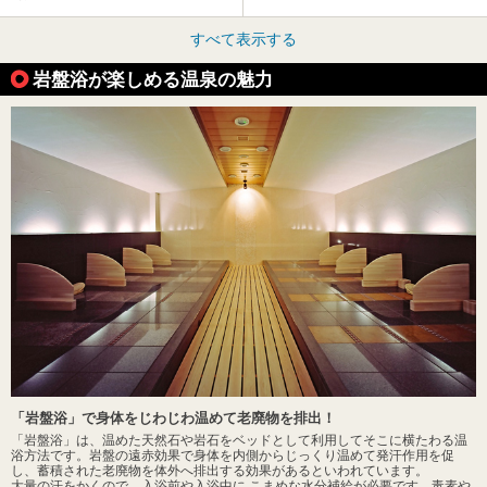
すべて表示する
岩盤浴が楽しめる温泉の魅力
「岩盤浴」で身体をじわじわ温めて老廃物を排出！
「岩盤浴」は、温めた天然石や岩石をベッドとして利用してそこに横たわる温
浴方法です。岩盤の遠赤効果で身体を内側からじっくり温めて発汗作用を促
し、蓄積された老廃物を体外へ排出する効果があるといわれています。
大量の汗をかくので、入浴前や入浴中に こまめな水分補給が必要です。毒素や