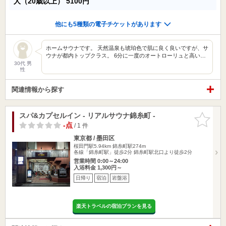
人（20歳以上）
5100円
他にも5種類の電子チケットがあります
ホームサウナです。 天然温泉も琥珀色で肌に良く良いですが、サ
ウナが都内トップクラス。 6分に一度のオートローリュと高い…
30代 男
性
関連情報から探す
スパ&カプセルイン - リアルサウナ錦糸町 -
お気に入
りに追加
-点
/ 1 件
東京都 / 墨田区
桜田門駅5.94km
錦糸町駅274m
各線「錦糸町駅」徒歩2分 錦糸町駅北口より徒歩2分
営業時間 0:00～24:00
入浴料金 1,300円～
日帰り
宿泊
岩盤浴
楽天トラベルの宿泊プランを見る