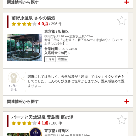
関連情報から探す
前野原温泉 さやの湯処
お気に入
りに追加
4.0点
/ 296 件
東京都 / 板橋区
桜田門駅11.67km
志村坂上駅605m
都営三田線「志村坂上」駅下車A2出口徒歩8分／【バスで
お越しの場合】…
営業時間 9:00～24:00
入浴料金 970円～
日帰り
岩盤浴
関東にしては珍しく、天然温泉が「黒湯」ではなくうぐいす色を
してました。ほんのり鉄臭さと塩味がしますが、温泉感強めで温
まりま…
50代～
男性
関連情報から探す
バーデと天然温泉 豊島園 庭の湯
お気に入
りに追加
4.1点
/ 186 件
東京都 / 練馬区
桜田門駅11.93km
豊島園駅216m