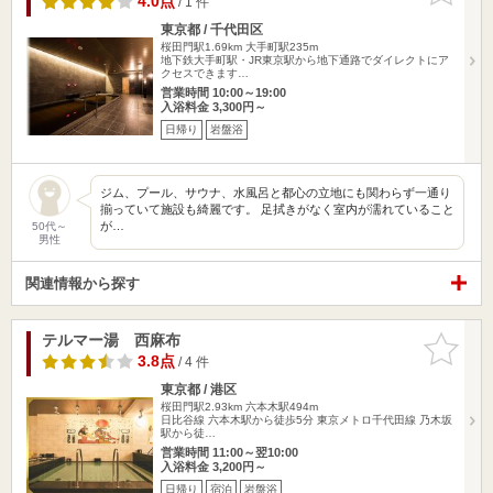
4.0点
/ 1 件
東京都 / 千代田区
桜田門駅1.69km
大手町駅235m
地下鉄大手町駅・JR東京駅から地下通路でダイレクトにア
クセスできます…
営業時間 10:00～19:00
入浴料金 3,300円～
日帰り
岩盤浴
ジム、プール、サウナ、水風呂と都心の立地にも関わらず一通り
揃っていて施設も綺麗です。 足拭きがなく室内が濡れていること
が…
50代～
男性
関連情報から探す
テルマー湯 西麻布
お気に入
りに追加
3.8点
/ 4 件
東京都 / 港区
桜田門駅2.93km
六本木駅494m
日比谷線 六本木駅から徒歩5分 東京メトロ千代田線 乃木坂
駅から徒…
営業時間 11:00～翌10:00
入浴料金 3,200円～
日帰り
宿泊
岩盤浴