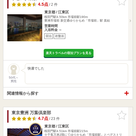
りに追加
4.5点
/ 2 件
東京都 / 江東区
桜田門駅4.50km
市場前駅190m
豊洲市場前 新交通ゆりかもめ「市場前」駅 直結
営業時間
入浴料金 ～
宿泊
岩盤浴
楽天トラベルの宿泊プランを見る
快適でした
50代～
男性
関連情報から探す
東京豊洲 万葉倶楽部
お気に入
りに追加
4.7点
/ 23 件
東京都 / 江東区
桜田門駅4.51km
市場前駅215m
※千客万来2階にてゆりかもめ「市場前駅」とペデストリ