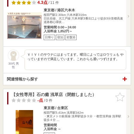
4.3点
/ 11 件
東京都 / 港区六本木
桜田門駅2.30km
六本木駅316m
日比谷線、大江戸線 六本木駅3番出口より徒歩3分首都高速
道路都心環状…
営業時間 0:00～24:00
入浴料金 1,852円～
日帰り
宿泊
岩盤浴
ＶＩＶＩのサウナにはまってます。曜日によってはロウリュも や
っていますので満足しています。これからも通いつずけます。
30代 男
性
関連情報から探す
【女性専用】石の癒 浅草店（閉館しました）
お気に入
りに追加
-点
/ 0 件
東京都 / 台東区
桜田門駅5.41km
浅草駅342m
・東京メトロ銀座線 浅草駅徒歩３分 ・都営浅草線 浅草駅
徒歩４分 …
営業時間
入浴料金 ～