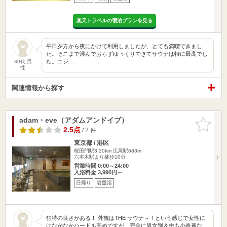
楽天トラベルの宿泊プランを見る
平日夕方から夜にかけて利用しましたが、とても満喫できまし
た。そこまで混んでおらずゆっくりできてサウナは特に最高でし
た。エジ…
30代 男
性
関連情報から探す
adam・eve（アダムアンドイブ）
お気に入
りに追加
2.5点
/ 2 件
東京都 / 港区
桜田門駅3.20km
広尾駅683m
六本木駅より徒歩10分
営業時間 0:00～24:00
入浴料金 3,990円～
日帰り
岩盤浴
独特の良さがある！ 外観はTHE サウナ～！という感じで女性に
はなかなかハードル高めですが、完全に男女別＆中も小奇麗な