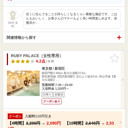
近くに住んでることが誇らしくなるくらい素敵な施設です。ごは
んもおいしく、お客さんのマナーもよく長い時間楽しめます。岩
盤浴が…
30代 女
性
関連情報から探す
RUBY PALACE（女性専用）
お気に入
りに追加
4.2点
/ 9 件
東京都 / 新宿区
桜田門駅4.96km
新大久保駅373m
西武新宿線【西武新宿駅】北口より徒歩5分 JR山手線【新
大久保駅】…
営業時間 7:30～23:00
入浴料金 1,320円～
日帰り
岩盤浴
クーポンあり
入館料110円引き
クーポン
【4時間】
2,200円
→
2,090円
【10時間】
2,640円
→
2,53