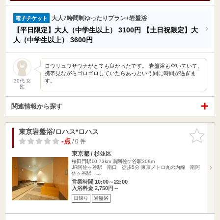
大人7時間制ゆったりプラン+岩盤浴
電子チケット
【平日限定】大人（中学生以上）
3100円
【土日祝限定】大
人（中学生以上）
3600円
ロウリュウサウナがとても良かったです。 岩盤浴も空いていて、
携帯見ながらゴロゴロしていたらあっという間に時間が過ぎま
す。
30代 女
性
関連情報から探す
東京岩盤浴/ロハス*ロハス
お気に入
りに追加
-点
/ 0 件
東京都 / 杉並区
桜田門駅10.73km
南阿佐ケ谷駅309m
JR阿佐ヶ谷駅 南口 徒歩5分 東京メトロ丸の内線 南阿
佐ヶ谷駅 …
営業時間 10:00～22:00
入浴料金 2,750円～
日帰り
岩盤浴