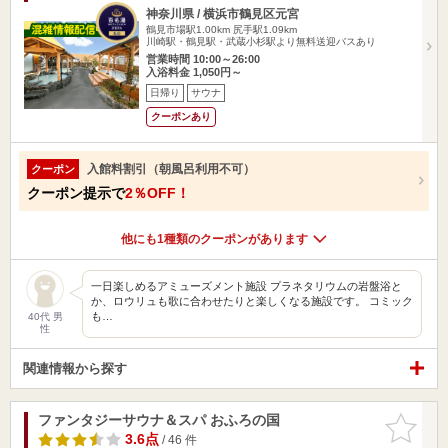
神奈川県 / 横浜市鶴見区元宮
鶴見市場駅1.00km
尻手駅1.09km
川崎駅・鶴見駅・武蔵小杉駅より無料送迎バスあり
営業時間 10:00～26:00
入浴料金 1,050円～
日帰り
サウナ
クーポンあり
入館料割引（朝風呂利用不可）
クーポン
クーポン提示で
2％OFF！
他にも1種類のクーポンがあります
一日楽しめるアミューズメント施設 プラネタリウムの岩盤浴と
か、ロウリュも歌に合わせたりと楽しくなる施設です。 コミック
も…
40代 男
性
関連情報から探す
ファンタジーサウナ＆スパ おふろの国
お気に入
りに追加
3.6点
/ 46 件