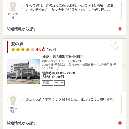
初めて訪問。 家の近くにあれば嬉しいと思うほど満足！ 温度、
お湯の軽やかさ、サウナ全てが 良かった。 またぜひ行こ…
20代 女
性
関連情報から探す
鷲の湯
お気に入
りに追加
4.0点
/ 30 件
神奈川県 / 横浜市神奈川区
鶴見市場駅5.08km
子安駅273m
京急本線 子安駅より徒歩4分首都高速神奈川1号横羽線 子
安出入り口よ…
営業時間 10:00～24:00
入浴料金 500円～
日帰り
サウナ
湯船も大きく非常にくつろげました。 また行こうと思います。
50代～
男性
関連情報から探す