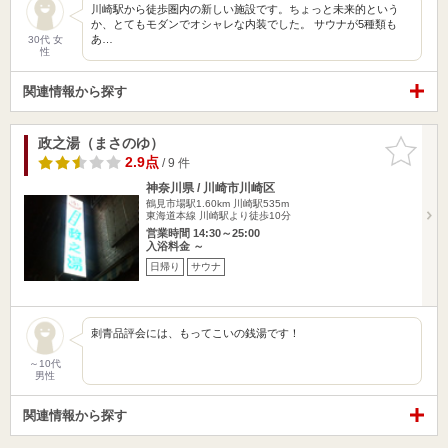
川崎駅から徒歩圏内の新しい施設です。ちょっと未来的という
か、とてもモダンでオシャレな内装でした。 サウナが5種類も
あ…
30代 女
性
関連情報から探す
政之湯（まさのゆ）
お気に入
りに追加
2.9点
/ 9 件
神奈川県 / 川崎市川崎区
鶴見市場駅1.60km
川崎駅535m
東海道本線 川崎駅より徒歩10分
営業時間 14:30～25:00
入浴料金 ～
日帰り
サウナ
刺青品評会には、もってこいの銭湯です！
～10代
男性
関連情報から探す