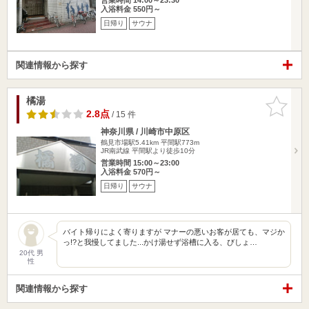
入浴料金 550円～
日帰り
サウナ
関連情報から探す
橘湯
お気に入
りに追加
2.8点
/ 15 件
神奈川県 / 川崎市中原区
鶴見市場駅5.41km
平間駅773m
JR南武線 平間駅より徒歩10分
営業時間 15:00～23:00
入浴料金 570円～
日帰り
サウナ
バイト帰りによく寄りますが マナーの悪いお客が居ても、マジか
っ!?と我慢してました...かけ湯せず浴槽に入る、びしょ…
20代 男
性
関連情報から探す