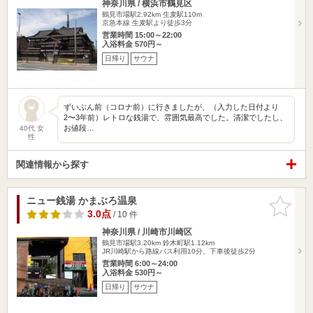
神奈川県 / 横浜市鶴見区
鶴見市場駅2.92km
生麦駅110m
京急本線 生麦駅より徒歩3分
営業時間 15:00～22:00
入浴料金 570円～
日帰り
サウナ
ずいぶん前（コロナ前）に行きましたが、（入力した日付より
2〜3年前）レトロな銭湯で、雰囲気最高でした。清潔でしたし、
お値段…
40代 女
性
関連情報から探す
ニュー銭湯 かまぶろ温泉
お気に入
りに追加
3.0点
/ 10 件
神奈川県 / 川崎市川崎区
鶴見市場駅3.20km
鈴木町駅1.12km
JR川崎駅から路線バス利用10分、下車後徒歩2分
営業時間 6:00～24:00
入浴料金 530円～
日帰り
サウナ