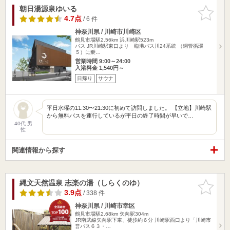
朝日湯源泉ゆいる
お気に入
りに追加
4.7点
/ 6 件
神奈川県 / 川崎市川崎区
鶴見市場駅2.56km
浜川崎駅523m
バス JR川崎駅東口より 臨港バス川24系統 （鋼管循環
５）に乗…
営業時間 9:00～24:00
入浴料金 1,540円～
日帰り
サウナ
平日水曜の11:30〜21:30に初めて訪問しました。 【立地】川崎駅
から無料バスを運行しているが平日の終了時間が早いで…
40代 男
性
関連情報から探す
縄文天然温泉 志楽の湯（しらくのゆ）
お気に入
りに追加
3.9点
/ 338 件
神奈川県 / 川崎市幸区
鶴見市場駅2.68km
矢向駅304m
JR南武線矢向駅下車、徒歩約６分 川崎駅西口より「川崎市
営バス６３・…