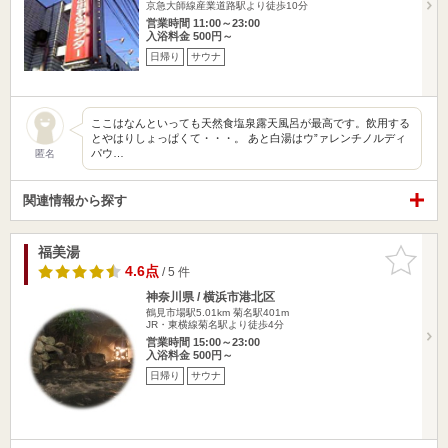
京急大師線産業道路駅より徒歩10分
営業時間 11:00～23:00
入浴料金 500円～
日帰り
サウナ
ここはなんといっても天然食塩泉露天風呂が最高です。飲用する
とやはりしょっぱくて・・・。 あと白湯はウ”ァレンチノルディ
パウ…
匿名
関連情報から探す
福美湯
お気に入
りに追加
4.6点
/ 5 件
神奈川県 / 横浜市港北区
鶴見市場駅5.01km
菊名駅401m
JR・東横線菊名駅より徒歩4分
営業時間 15:00～23:00
入浴料金 500円～
日帰り
サウナ