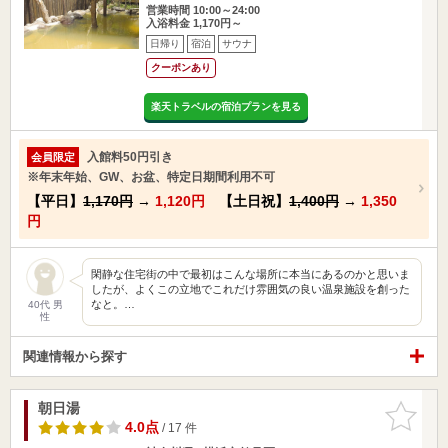
営業時間 10:00～24:00
入浴料金 1,170円～
日帰り
宿泊
サウナ
クーポンあり
楽天トラベルの宿泊プランを見る
入館料50円引き
会員限定
※年末年始、GW、お盆、特定日期間利用不可
【平日】
1,170円
→
1,120円
【土日祝】
1,400円
→
1,350
円
閑静な住宅街の中で最初はこんな場所に本当にあるのかと思いま
したが、よくこの立地でこれだけ雰囲気の良い温泉施設を創った
なと。…
40代 男
性
関連情報から探す
朝日湯
お気に入
りに追加
4.0点
/ 17 件