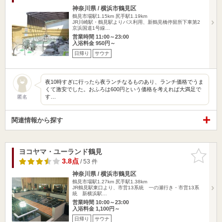
神奈川県 / 横浜市鶴見区
鶴見市場駅1.15km
尻手駅1.19km
JR川崎駅・鶴見駅よりバス利用、新鶴見橋停留所下車第2
京浜国道1号線…
営業時間 11:00～23:00
入浴料金 950円～
日帰り
サウナ
夜10時すぎに行ったら夜ランチなるものあり、ランチ価格でうま
くて激安でした。おふろは600円という価格を考えれば大満足で
す…
匿名
関連情報から探す
ヨコヤマ・ユーランド鶴見
お気に入
りに追加
3.8点
/ 53 件
神奈川県 / 横浜市鶴見区
鶴見市場駅1.27km
尻手駅1.38km
JR鶴見駅東口より、市営13系統 一の瀬行き・市営13系
統 新横浜駅…
営業時間 10:00～23:00
入浴料金 1,100円～
日帰り
サウナ