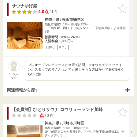
サウナゆげ蔵
お気に入
りに追加
4.0点
/ 1 件
神奈川県 / 横浜市鶴見区
鶴見市場駅1.62km
鶴見駅323m
・「鶴見駅」西口 より徒歩 5分 ・「京急鶴見駅」より徒歩
8分
営業時間 10:00～24:00
入浴料金 1,080円～
日帰り
サウナ
プレオープンレディースに当選で訪問。ウキウキでチェックイ
ン。スタッフの皆さんはとても優しそうな方ばかりで最初5分く
らいは挨…
50代～
女性
関連情報から探す
【会員制】ひとりサウナ ロウリューランド川崎
お気に入
りに追加
-点
/ 0 件
神奈川県 / 川崎市川崎区
鶴見市場駅1.63km
川崎駅311m
JR川崎駅東口から徒歩5分。アゼリア地下街36番出口。ラ
チッタデッラ…