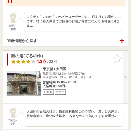
円
１０年くらい前からのヘビーユーザーです。 何よりもお湯がいい
です。特に露天風呂では飴色のお湯が青空に映えて瑠璃色に輝き
ま…
50代～
男性
関連情報から探す
照の湯(てるのゆ）
お気に入
りに追加
4.3点
/ 33 件
東京都 / 大田区
鶴見市場駅3.85km
雑色駅567m
京浜急行線「雑色」駅下車、徒歩5分
営業時間 15:00～23:30
入浴料金 550円～
日帰り
サウナ
大田区の黒湯の銭湯。物価統制銭湯なので安い。 濃い目の黒湯。
炭酸水素塩・塩化物冷鉱泉。 冷泉なので加熱してますが屋外の…
50代～
女性