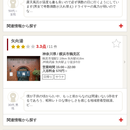
露天風呂が温度も趣も良いので必ず偶数の日に行くようにしてい
ます(男女で奇数偶数が入れ替え) ドライヤーの風力が弱いので
な…
50代～
女性
関連情報から探す
矢向湯
お気に入
りに追加
3.3点
/ 11 件
神奈川県 / 横浜市鶴見区
鶴見市場駅2.18km
矢向駅418m
JR南武線 矢向駅より徒歩5分
営業時間 15:00～22:00
入浴料金 570円～
日帰り
サウナ
僕が子供の頃から(いや、もっと前からなのは間違いない)存在す
るであろう、昭和レトロな懐かしさを感じる地域密着型銭湯。
ビ…
30代 男
性
関連情報から探す