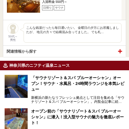
入浴料金 550円～
日帰り
サウナ
こんな銭湯だったら毎日通いたい。 金曜日の夕方にお邪魔しまし
たが、 地元の方々で結構混み合ってました。 でも札…
50代～
男性
関連情報から探す
神奈川県のニフティ温泉ニュース
「サウナリゾート＆スパ ブルーオーシャン」オー
プン！サウナ・水風呂・24時間ラウンジを本気レビ
ュー
新横浜の新たなリフレッシュ拠点として注目を集める「サウ
ナリゾート＆スパ ブルーオーシャン」。内覧会記事に続
き、今回は実際に体験してみたリアルな様子をレポートしま
す。サウナや水風呂の気持ちよさはもちろん、リラックスス
オープン前の「サウナリゾート＆スパ ブルーオー
ペースの過ごしやすさまで徹底チェック。新横浜エリアで日
シャン」に潜入！没入型サウナの魅力を徹底レポー
常の疲れをリセットしたい人、ライブやスポーツ観戦遠征組
は必見です。
ト！