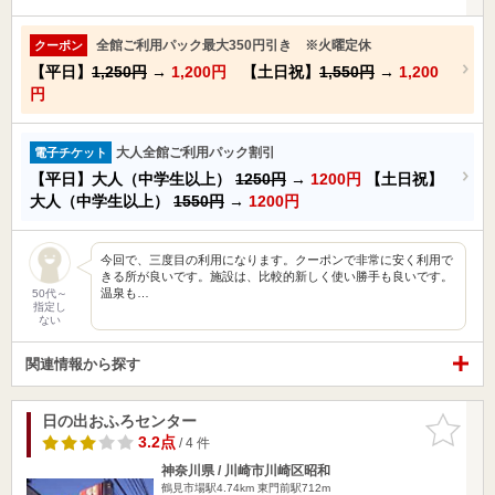
全館ご利用パック最大350円引き ※火曜定休
クーポン
【平日】
1,250円
→
1,200円
【土日祝】
1,550円
→
1,200
円
大人全館ご利用パック割引
電子チケット
【平日】大人（中学生以上）
1250円
→
1200円
【土日祝】
大人（中学生以上）
1550円
→
1200円
今回で、三度目の利用になります。クーポンで非常に安く利用で
きる所が良いです。施設は、比較的新しく使い勝手も良いです。
温泉も…
50代～
指定し
ない
関連情報から探す
日の出おふろセンター
お気に入
りに追加
3.2点
/ 4 件
神奈川県 / 川崎市川崎区昭和
鶴見市場駅4.74km
東門前駅712m