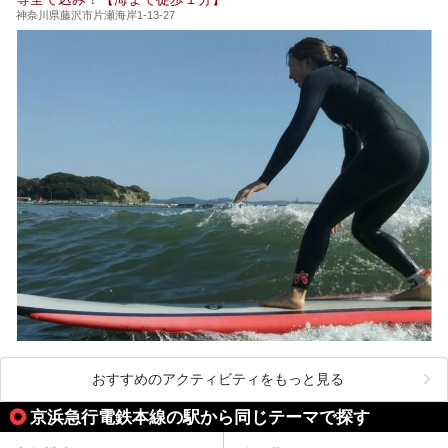
（以下、龍宮殿本館）」と、旅館としての「箱根 芦ノ湖畔
蛸川温泉 龍宮殿（以下、龍宮殿）」の両方の魅力をたっぷ
神奈川県藤沢市片瀬海岸1-13-27
りお伝えします！
ここは箱根神社、九頭龍神社、白龍神社、箱根元宮と箱根の
4つの神社に囲まれたパワースポットです。
───
提供元：株式会社西武・プリンスホテルズワールドワイド
【PR】
この記事は箱根 芦ノ湖畔蛸川温泉 龍宮殿のPR記事です。
おすすめのアクティビティをもっと見る
京浜急行電鉄本線の駅から同じテーマで探す