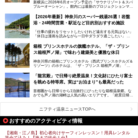
新横浜に2026年6月オープン予定の「サウナリゾート＆スパ
ブルーオーシャン」。館内には最新のプロジェクションマッ
ピングが多用され、まるで世界を旅しているかのような圧倒
的な“没入感（イマーシブ）”を体験できます。
【2026年最新】神奈川のスーパー銭湯26選！岩盤
浴・24時間営業・駅近など目的別おすすめ施設
「仕事の疲れをリセットしたいけれど遠出する元気はない」
今回は、そんな大注目の施設に一足先にお邪魔し、その全貌
「休日は漫画を読みながら一日中ダラダラ過ごしたい」
を見学させていただきました！
「子ども連れでも気兼ねなく、家事を忘れてリフレッシュし
たい」
サウナ室の中に咲き誇る桜、魚たちが泳ぐ水風呂、そしてバ
箱根 プリンスホテルの旗艦ホテル、「ザ・プリン
リのビーチを思わせる休憩スペース…。驚きの連続だった館
ス箱根芦ノ湖」で味わう建築美と優雅な休日
そんな「癒やされたい」という願いを叶えてくれるのが、神
内の様子をレポートします！
奈川県のスーパー銭湯。
神奈川県の箱根にプリンスホテル（西武プリンスホテルズ＆
神奈川県には、サウナや岩盤浴、一日中遊べるエンタメ施設
リゾーツ）のホテルは、「ザ・プリンス 箱根芦ノ湖」「芦
など、“非日常”を味わえるスーパー銭湯が数多く揃っていま
ノ湖畔 蛸川温泉 龍宮殿」「箱根湯の花プリンスホテル」
す。しかし、選択肢が多いからこそ「どの施設か迷ってしま
「箱根仙石原プリンスホテル」と4軒あり、今回ご紹介する
う」という人も多いはず。
「龍宮殿」で日帰り絶景温泉！文化財にひたり富士
「ザ・プリンス 箱根芦ノ湖」は、その中でもフラッグシッ
を眺める特等席。実は“お泊まり”も最高だった
プ（旗艦）に位置づけられる特別なホテルです。
そこで今回は、神奈川県内の人気施設26選を「安さ」「岩
盤浴・漫画の充実度」「景色の良さ」「高級感」「深夜営
首都圏から日帰りから1泊旅行にぴったりな箱根温泉郷。な
昭和の日本を代表する建築家の一人、村野藤吾が芦ノ湖の畔
業」「駅近」など、目的別に厳選して紹介します。
かでも芦ノ湖の湖畔は人気の高いエリアです。「絶景日帰り
に建てた桃源郷のようなホテルがここ。自家源泉の温泉や、
今の気分にぴったりの施設を見つけて、最高のリフレッシュ
温泉 龍宮殿本館」は、露天風呂から芦ノ湖と富士山の両方
こだわりぬいた食もあわせて、このホテルの魅力をレポート
時間を過ごす参考にしていただけますと幸いです。
が楽しめるまさに眺望自慢の日帰り温泉。
します。
ニフティ温泉ニュースTOPへ
そしてここは全24室の「箱根 芦ノ湖畔蛸川温泉 龍宮殿」と
───
して宿泊もできます。宿泊者は「龍宮殿本館」の営業時間に
提供元：株式会社西武・プリンスホテルズワールドワイド
おすすめのアクティビティ情報
加えて、朝6時からの宿泊者専用時間帯にも「龍宮殿本館」
【PR】
のお風呂が利用できます。
この記事はザ・プリンス 箱根芦ノ湖のPR記事です。
【湘南・江ノ島】初心者向けサーフィンレッスン！用具レンタル
今回は日帰り温泉としての「絶景日帰り温泉 龍宮殿本館
等全て込み！【海まで徒歩１分】