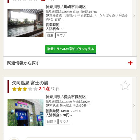
神奈川県 / 川崎市川崎区
鶴見市場駅1.99km
京急川崎駅457m
JR東海道線「川崎駅」中央東口より、たちばな通りを徒歩
約7分 首都…
営業時間
入浴料金 ～
宿泊
サウナ
楽天トラベルの宿泊プランを見る
関連情報から探す
矢向温泉 富士の湯
お気に入
りに追加
3.1点
/ 7 件
神奈川県 / 横浜市鶴見区
鶴見市場駅2.14km
矢向駅392m
JR南武線 矢向駅より徒歩5分
営業時間 14:00～23:00
入浴料金 570円～
日帰り
サウナ