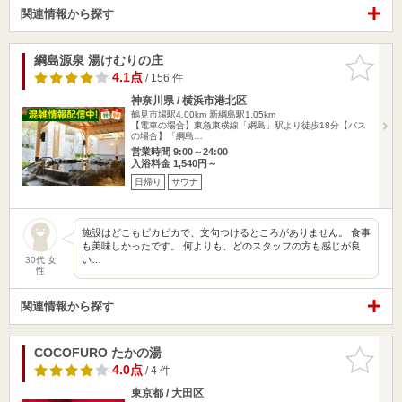
関連情報から探す
綱島源泉 湯けむりの庄
お気に入
りに追加
4.1点
/ 156 件
神奈川県 / 横浜市港北区
鶴見市場駅4.00km
新綱島駅1.05km
【電車の場合】東急東横線「綱島」駅より徒歩18分【バス
の場合】「綱島…
営業時間 9:00～24:00
入浴料金 1,540円～
日帰り
サウナ
施設はどこもピカピカで、文句つけるところがありません。 食事
も美味しかったです。 何よりも、どのスタッフの方も感じが良
い…
30代 女
性
関連情報から探す
COCOFURO たかの湯
お気に入
りに追加
4.0点
/ 4 件
東京都 / 大田区