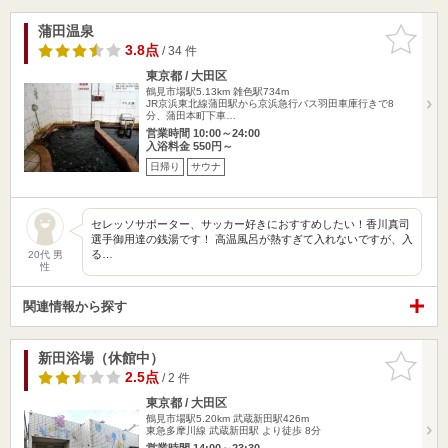
蒲田温泉
お気に入
りに追加
3.8点
/ 34 件
東京都 / 大田区
鶴見市場駅5.13km
雑色駅734m
JR京浜東北線蒲田駅から京浜急行バス羽田車庫行きで8
分、蒲田本町下車…
営業時間 10:00～24:00
入浴料金 550円～
日帰り
サウナ
セレッソサポーター、サッカー好きにおすすめしたい！香川真司
選手御用達の銭湯です！ 高温風呂が熱すぎて入れないですが、入
る…
20代 男
性
関連情報から探す
新田浴場（休館中）
お気に入
りに追加
2.5点
/ 2 件
東京都 / 大田区
鶴見市場駅5.20km
武蔵新田駅426m
東急多摩川線 武蔵新田駅 より徒歩 8分
営業時間 14:00～23:30