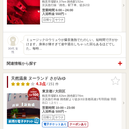
鶴見市場駅4.37km
雑色駅152m
京浜急行線「雑色」駅下車、徒歩2分
営業時間 6:00～24:00
入浴料金 550円～
日帰り
サウナ
ミュージックロウリュウが爆音激熱でたのしい。短時間で汗がか
けます。身体が痛すぎて途中退出しちゃった回もあるほどでし
た。毎時…
30代 女
性
関連情報から探す
天然温泉 ヌーランド さがみゆ
お気に入
りに追加
4.3点
/ 151 件
東京都 / 大田区
鶴見市場駅4.62km
雑色駅276m
京浜急行本線 雑色駅より徒歩3分首都高速1号羽田線 羽田
出口（上り）…
営業時間 10:00～23:00
入浴料金 500円～
日帰り
サウナ
電子チケットあり
クーポンあり