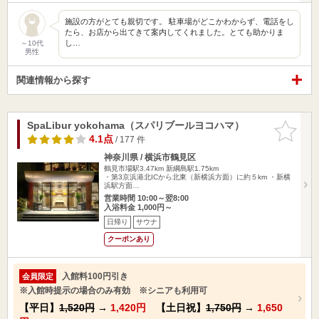
施設の方がとても親切です。 駐車場がどこかわからず、電話をし
たら、お店から出てきて案内してくれました。とても助かりま
し…
～10代
男性
関連情報から探す
SpaLibur yokohama（スパリブールヨコハマ）
お気に入
りに追加
4.1点
/ 177 件
神奈川県 / 横浜市鶴見区
鶴見市場駅3.47km
新綱島駅1.75km
・第3京浜港北ICから北東（新横浜方面）に約５km ・新横
浜駅方面…
営業時間 10:00～翌8:00
入浴料金 1,000円～
日帰り
サウナ
クーポンあり
入館料100円引き
会員限定
※入館時提示の場合のみ有効 ※シニアも利用可
【平日】
1,520円
→
1,420円
【土日祝】
1,750円
→
1,650