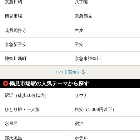
京急川崎
八丁畷
鶴見市場
京急鶴見
花月総持寺
生麦
京急新子安
子安
神奈川新町
京急東神奈川
すべて表示する
鶴見市場駅の人気テーマから探す
駅近（徒歩10分以内）
サウナ
ひとり旅・一人旅
格安（1,000円以下）
水風呂
宿泊
露天風呂
ホテル