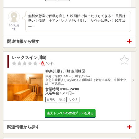
無料休憩室で仮眠も良し！ 映画館で待ったりもできる！ 風呂は
熱い！低温！全てメリハリがあり良し！ サウナは熱い！90度以
上…
30代 男
性
関連情報から探す
レックスイン川崎
お気に入
りに追加
-点
/ 0 件
神奈川県 / 川崎市川崎区
鶴見市場駅1.44km
川崎駅421m
京急川崎駅より徒歩8分 JR川崎駅（東海道本線、京浜東北
線、南武線…
営業時間 0:00～24:00
入浴料金 1,200円～
日帰り
宿泊
サウナ
楽天トラベルの宿泊プランを見る
関連情報から探す