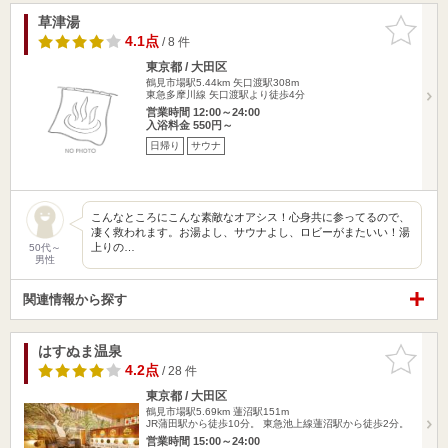
草津湯
お気に入
りに追加
4.1点
/ 8 件
東京都 / 大田区
鶴見市場駅5.44km
矢口渡駅308m
東急多摩川線 矢口渡駅より徒歩4分
営業時間 12:00～24:00
入浴料金 550円～
日帰り
サウナ
こんなところにこんな素敵なオアシス！心身共に参ってるので、
凄く救われます。お湯よし、サウナよし、ロビーがまたいい！湯
上りの…
50代～
男性
関連情報から探す
はすぬま温泉
お気に入
りに追加
4.2点
/ 28 件
東京都 / 大田区
鶴見市場駅5.69km
蓮沼駅151m
JR蒲田駅から徒歩10分。 東急池上線蓮沼駅から徒歩2分。
営業時間 15:00～24:00