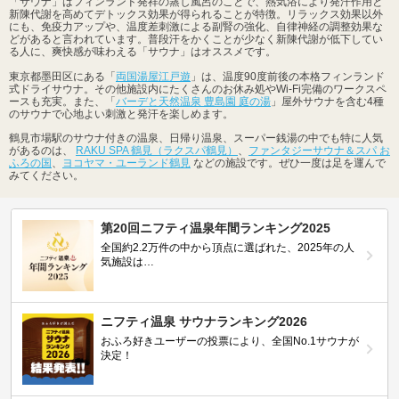
「サウナ」はフィンランド発祥の蒸し風呂のことで、熱気浴により発汗作用と
新陳代謝を高めてデトックス効果が得られることが特徴。リラックス効果以外
にも、免疫力アップや、温度差刺激による副腎の強化、自律神経の調整効果な
どがあると言われています。普段汗をかくことが少なく新陳代謝が低下してい
る人に、爽快感が味わえる「サウナ」はオススメです。
東京都墨田区にある「
両国湯屋江戸遊
」は、温度90度前後の本格フィンランド
式ドライサウナ。その他施設内にたくさんのお休み処やWi-Fi完備のワークスペ
ースも充実。また、「
バーデと天然温泉 豊島園 庭の湯
」屋外サウナを含む4種
のサウナで心地よい刺激と発汗を楽しめます。
鶴見市場駅のサウナ付きの温泉、日帰り温泉、スーパー銭湯の中でも特に人気
があるのは、
RAKU SPA 鶴見（ラクスパ鶴見）
、
ファンタジーサウナ＆スパ お
ふろの国
、
ヨコヤマ・ユーランド鶴見
などの施設です。ぜひ一度は足を運んで
みてください。
第20回ニフティ温泉年間ランキング2025
全国約2.2万件の中から頂点に選ばれた、2025年の人
気施設は…
ニフティ温泉 サウナランキング2026
おふろ好きユーザーの投票により、全国No.1サウナが
決定！