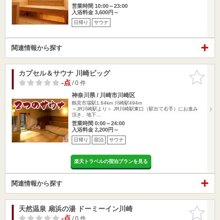
営業時間 10:00～23:00
入浴料金 3,600円～
日帰り
サウナ
関連情報から探す
カプセル＆サウナ 川崎ビッグ
お気に入
りに追加
-点
/ 0 件
神奈川県 / 川崎市川崎区
鶴見市場駅1.64km
川崎駅494m
＜JR川崎駅より＞ JR川崎駅東口（駅出て右手）にお進み
頂き、地下…
営業時間 0:00～24:00
入浴料金 2,200円～
日帰り
宿泊
サウナ
楽天トラベルの宿泊プランを見る
関連情報から探す
天然温泉 扇浜の湯 ドーミーイン川崎
お気に入
りに追加
-点
/ 0 件