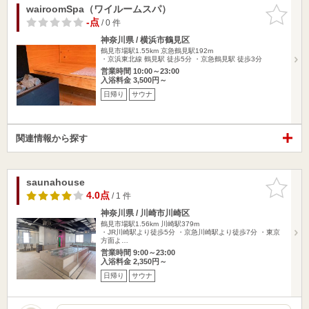
wairoomSpa（ワイルームスパ）
お気に入
りに追加
-点
/ 0 件
神奈川県 / 横浜市鶴見区
鶴見市場駅1.55km
京急鶴見駅192m
・京浜東北線 鶴見駅 徒歩5分 ・京急鶴見駅 徒歩3分
営業時間 10:00～23:00
入浴料金 3,500円～
日帰り
サウナ
関連情報から探す
saunahouse
お気に入
りに追加
4.0点
/ 1 件
神奈川県 / 川崎市川崎区
鶴見市場駅1.56km
川崎駅379m
・JR川崎駅より徒歩5分 ・京急川崎駅より徒歩7分 ・東京
方面よ…
営業時間 9:00～23:00
入浴料金 2,350円～
日帰り
サウナ