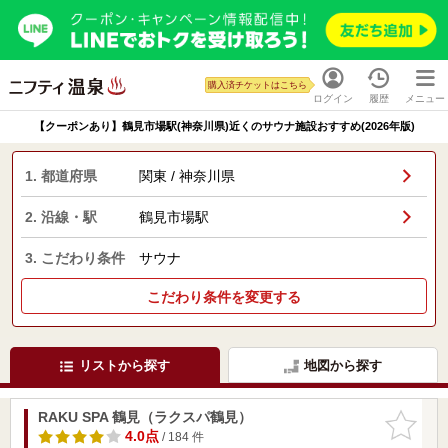
購入済チケットはこちら
ログイン
履歴
メニュー
【クーポンあり】鶴見市場駅(神奈川県)近くのサウナ施設おすすめ(2026年版)
1. 都道府県
関東 / 神奈川県
2. 沿線・駅
鶴見市場駅
3. こだわり条件
サウナ
こだわり条件を変更する
リストから探す
地図から探す
RAKU SPA 鶴見（ラクスパ鶴見）
お気に入
りに追加
4.0点
/ 184 件