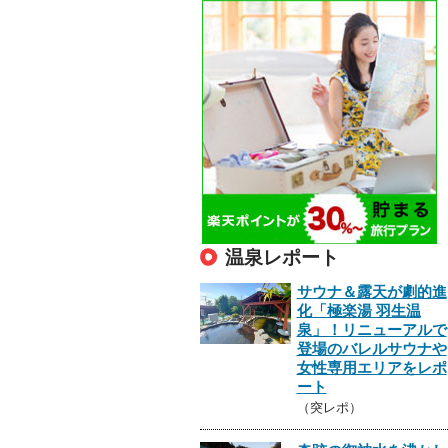
温泉レポート
サウナ＆露天が劇的進
化「極楽湯 羽生温
泉」！リニューアルで
登場のバレルサウナや
女性専用エリアをレポ
ート
（突レポ）