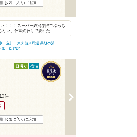
お気に入りに追加
い！！！ スーパー銭湯界隈でぶっち
らない、仕事終わりで疲れた…
泉
立川・東久留米周辺 美肌の湯
丘駅
保谷駅
日帰り
宿泊
>
110件
り
お気に入りに追加