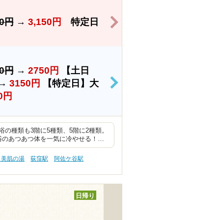
>
50円
→
3,150円
特定日
50円
→
2750円
【土日
→
3150円
【特定日】大
>
0円
の種類も3階に5種類、5階に2種類。
浴のあつあつ体を一気に冷やせる！…
 美肌の湯
荻窪駅
阿佐ケ谷駅
日帰り