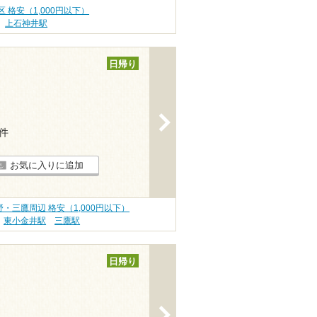
区 格安（1,000円以下）
上石神井駅
日帰り
>
1件
お気に入りに追加
・三鷹周辺 格安（1,000円以下）
東小金井駅
三鷹駅
日帰り
>