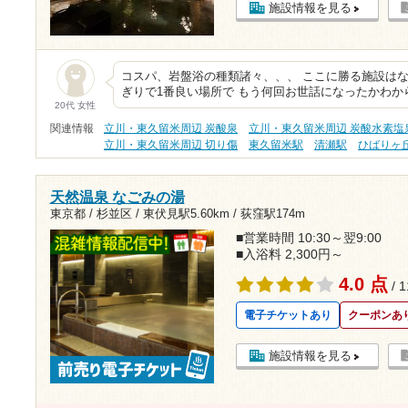
施設情報を見る
コスパ、岩盤浴の種類諸々、、、 ここに勝る施設はな
ぎりで1番良い場所で もう何回お世話になったかわか
20代 女性
関連情報
立川・東久留米周辺 炭酸泉
立川・東久留米周辺 炭酸水素塩
立川・東久留米周辺 切り傷
東久留米駅
清瀬駅
ひばりヶ
天然温泉 なごみの湯
東京都 / 杉並区 /
東伏見駅5.60km
/
荻窪駅174m
■営業時間 10:30～翌9:00
■入浴料 2,300円～
4.0 点
/ 
電子チケットあり
クーポンあ
施設情報を見る