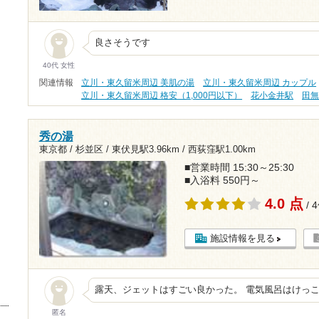
良さそうです
40代 女性
関連情報
立川・東久留米周辺 美肌の湯
立川・東久留米周辺 カップル
立川・東久留米周辺 格安（1,000円以下）
花小金井駅
田
秀の湯
東京都 / 杉並区 /
東伏見駅3.96km
/
西荻窪駅1.00km
■営業時間 15:30～25:30
■入浴料 550円～
4.0 点
/ 
施設情報を見る
露天、ジェットはすごい良かった。 電気風呂はけっ
匿名