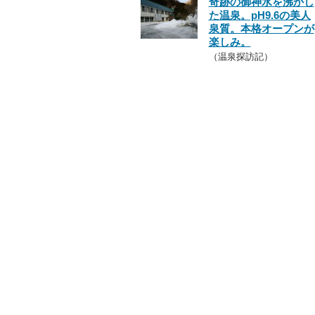
奇跡の御神水を沸かし
た温泉。pH9.6の美人
泉質。本格オープンが
楽しみ。
（温泉探訪記）