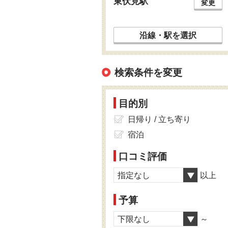
東伏見駅
変更
沿線・駅を選択
検索条件を変更
目的別
日帰り / 立ち寄り
宿泊
口コミ評価
指定なし
以上
予算
下限なし
～