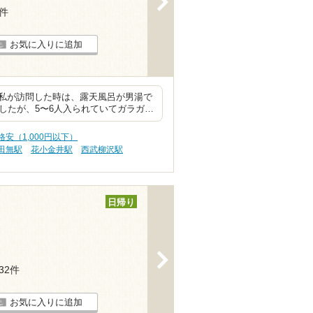
3件
お気に入りに追加
私が訪問した時は、露天風呂が男湯で
したが、5〜6人入られていてガラガ…
安（1,000円以下）
田無駅
花小金井駅
西武柳沢駅
日帰り
>
132件
お気に入りに追加