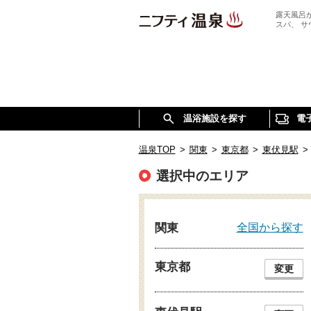
露天風呂
スパ、 
温浴施設を探す
電
温泉TOP
>
関東
>
東京都
>
東伏見駅
>
選択中のエリア
全国から探す
関東
東京都
変更