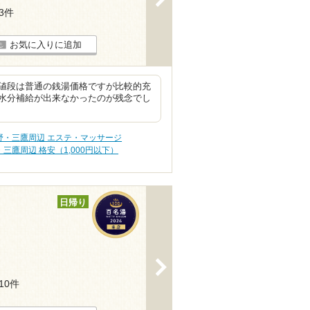
13件
お気に入りに追加
値段は普通の銭湯価格ですが比較的充
水分補給が出来なかったのが残念でし
野・三鷹周辺 エステ・マッサージ
三鷹周辺 格安（1,000円以下）
日帰り
>
110件