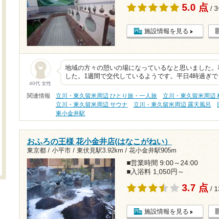
5.0 点
/ 
施設情報を見る
地域の方々の憩いの場になっているなと思いました。
した。1週間で交代しているようです。平日4時過ぎで
40代 女性
関連情報
立川・東久留米周辺 ひとり旅・一人旅
立川・東久留米周辺 格
立川・東久留米周辺 サウナ
立川・東久留米周辺 露天風呂
東小金井駅
おふろの王様 花小金井店(はなこがねい）
東京都 / 小平市 /
東伏見駅3.92km
/
花小金井駅905m
■営業時間 9:00～24:00
■入浴料 1,050円～
3.7 点
/ 
施設情報を見る