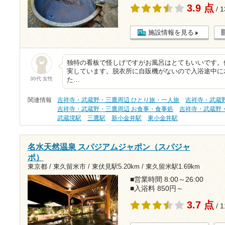
3.9 点
/ 
施設情報を見る
独特の看板で怪しげですがお風呂はとてもいいです。
実しています。脱衣所に自販機がないので入浴途中に
30代 女性
た…
関連情報
吉祥寺・武蔵野・三鷹周辺 ひとり旅・一人旅
吉祥寺・武蔵
吉祥寺・武蔵野・三鷹周辺 お食事・食事処
吉祥寺・武蔵野・
武蔵境駅
三鷹駅
新小金井駅
東小金井駅
名水天然温泉 スパジアムジャポン（スパジャ
ポ）
東京都 / 東久留米市 /
東伏見駅5.20km
/
東久留米駅1.69km
■営業時間 8:00～26:00
■入浴料 850円～
3.7 点
/ 