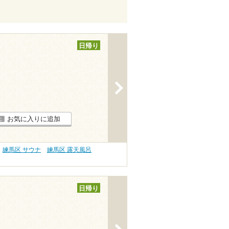
日帰り
>
お気に入りに追加
練馬区 サウナ
練馬区 露天風呂
日帰り
>