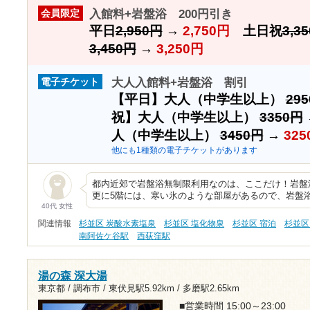
入館料+岩盤浴 200円引き
会員限定
平日
2,950円
→
2,750円
土日祝
3,3
3,450円
→
3,250円
大人入館料+岩盤浴 割引
電子チケット
【平日】大人（中学生以上）
29
祝】大人（中学生以上）
3350円
人（中学生以上）
3450円
→
325
他にも1種類の電子チケットがあります
都内近郊で岩盤浴無制限利用なのは、ここだけ！岩盤浴
更に5階には、寒い氷のような部屋があるので、岩盤
40代 女性
関連情報
杉並区 炭酸水素塩泉
杉並区 塩化物泉
杉並区 宿泊
杉並区
南阿佐ケ谷駅
西荻窪駅
湯の森 深大湯
東京都 / 調布市 /
東伏見駅5.92km
/
多磨駅2.65km
■営業時間 15:00～23:00