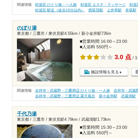
関連情報
杉並区 ひとり旅・一人旅
杉並区 エステ・マッサージ
杉並
杉並区 駅近（徒歩10分以内）
西荻窪駅
上井草駅
井荻駅
のぼり湯
東京都 / 三鷹市 /
東伏見駅4.55km
/
新小金井駅736m
■営業時間 16:00～23:00
■入浴料 550円～
3.0 点
/ 
施設情報を見る
関連情報
吉祥寺・武蔵野・三鷹周辺 ひとり旅・一人旅
吉祥寺・武蔵野
吉祥寺・武蔵野・三鷹周辺 露天風呂
新小金井駅
武蔵境駅
千代乃湯
東京都 / 三鷹市 /
東伏見駅4.79km
/
武蔵境駅1.73km
■営業時間 15:30～23:00
■入浴料 550円～