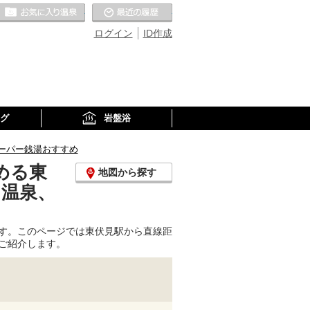
お気に入りの温泉
最近の履歴
ログイン
ID作成
グ
岩盤浴
ーパー銭湯おすすめ
める東
地図から探す
り温泉、
す。このページでは東伏見駅から直線距
ご紹介します。