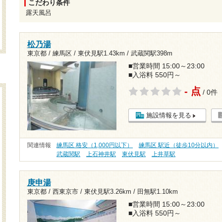
こだわり条件
露天風呂
松乃湯
東京都 / 練馬区 /
東伏見駅1.43km
/
武蔵関駅398m
■営業時間 15:00～23:00
■入浴料 550円～
- 点
/ 0件
施設情報を見る
関連情報
練馬区 格安（1,000円以下）
練馬区 駅近（徒歩10分以内）
武蔵関駅
上石神井駅
東伏見駅
上井草駅
庚申湯
東京都 / 西東京市 /
東伏見駅3.26km
/
田無駅1.10km
■営業時間 15:00～23:00
■入浴料 550円～